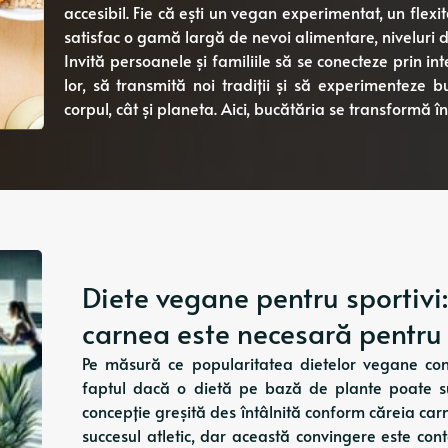
accesibil. Fie că ești un vegan experimentat, un flexit
satisfac o gamă largă de nevoi alimentare, niveluri de 
Invită persoanele și familiile să se conecteze prin in
lor, să transmită noi tradiții și să experimenteze
corpul, cât și planeta. Aici, bucătăria se transformă într
Diete vegane pentru sportivi
carnea este necesară pentru
Pe măsură ce popularitatea dietelor vegane conti
faptul dacă o dietă pe bază de plante poate susț
concepție greșită des întâlnită conform căreia ca
succesul atletic, dar această convingere este co