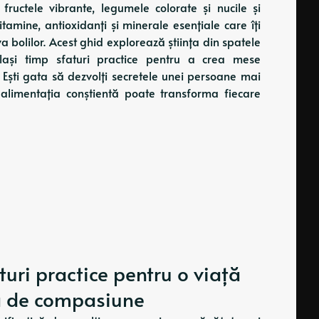
ructele vibrante, legumele colorate și nucile și
itamine, antioxidanți și minerale esențiale care îți
va bolilor. Acest ghid explorează știința din spatele
elași timp sfaturi practice pentru a crea mese
 Ești gata să dezvolți secretele unei persoane mai
 alimentația conștientă poate transforma fiecare
turi practice pentru o viață
nă de compasiune