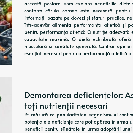
această postare, vom explora beneficiile diete
conform căruia carnea este necesară pentru 
informații bazate pe dovezi și sfaturi practice
într-adevăr alimenta performanța atletică și po
pentru performanța atletică O nutriție adecvată e
capacitate maximă. O dietă echilibrată oferă 
musculară și sănătate generală. Contrar opiniei 
esențiali necesari pentru o performanță atletică op
Demontarea deficiențelor: A
toți nutrienții necesari
Pe măsură ce popularitatea veganismului continuă
potențialele deficiențe care pot apărea în urma 
beneficii pentru sănătate în urma adoptării unui 