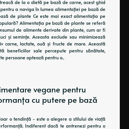
 treacă de la o dietă pe bază de carne, acest ghid
ie pentru a naviga în lumea alimentației pe bază de
bază de plante Ce este mai exact alimentația pe
populară? Alimentația pe bază de plante se referă
onsumul de alimente derivate din plante, cum ar fi
 nuci și semințe. Aceasta exclude sau minimizează
v carne, lactate, ouă și fructe de mare. Această
tă beneficiilor sale percepute pentru sănătate,
Multe persoane optează pentru o..
limentare vegane pentru
formanța cu putere pe bază
ar o tendință - este o alegere a stilului de viață
erformanță. Indiferent dacă te antrenezi pentru o