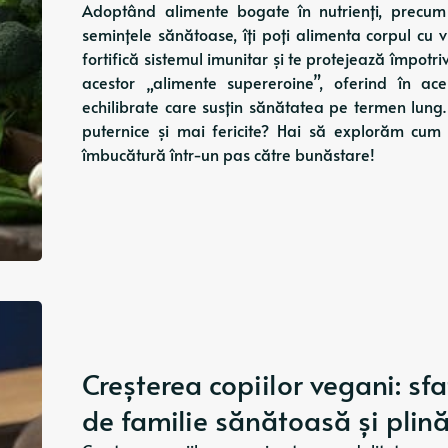
Adoptând alimente bogate în nutrienți, precum f
semințele sănătoase, îți poți alimenta corpul cu v
fortifică sistemul imunitar și te protejează împotri
acestor „alimente supereroine”, oferind în ac
echilibrate care susțin sănătatea pe termen lung.
puternice și mai fericite? Hai să explorăm cum
îmbucătură într-un pas către bunăstare!
Creșterea copiilor vegani: sfa
de familie sănătoasă și pli