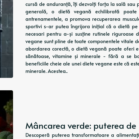
cursă de anduranță, îți dezvolți forța la sală sau
generală, o dietă vegană echilibrată poate
antrenamentele, a promova recuperarea muscular
sportivi s-ar putea îngrijora inițial că o dietă 
necesari pentru a-și susține rutinele riguroase
vegane sunt pline de toate componentele vitale d
abordarea corectă, o dietă vegană poate oferi ech
sănătoase, vitamine și minerale - fără a se b
beneficiile cheie ale unei diete vegane este că est
minerale. Acestea..
Mâncarea verde: puterea de p
Descoperă puterea transformatoare a alimentației