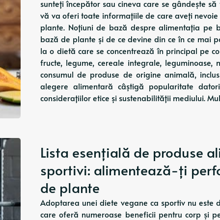
sunteți începător sau cineva care se gândește să
vă va oferi toate informațiile de care aveți nevo
plante. Noțiuni de bază despre alimentația pe 
bază de plante și de ce devine din ce în ce mai 
la o dietă care se concentrează în principal pe c
fructe, legume, cereale integrale, leguminoase,
consumul de produse de origine animală, inclusi
alegere alimentară câștigă popularitate datori
considerațiilor etice și sustenabilității mediului. 
Lista esențială de produse a
sportivi: alimentează-ți per
de plante
Adoptarea unei diete vegane ca sportiv nu este do
care oferă numeroase beneficii pentru corp și p