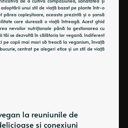
nificativă de a cultiva compasiunea, sănătatea și
 adoptării unui stil de viață bazat pe plante într-o
 părea copleșitoare, aceasta prezintă și o șansă
ilitate care durează o viață întreagă. Acest ghid
cerea nevoilor nutriționale până la gestionarea cu
ii tăi se dezvoltă în călătoria lor vegană. Indiferent
ci pe copii mai mari să treacă la veganism, învață
bucurie, centrat pe alegeri etice și un stil de viață
vegan la reuniunile de
delicioase și conexiuni