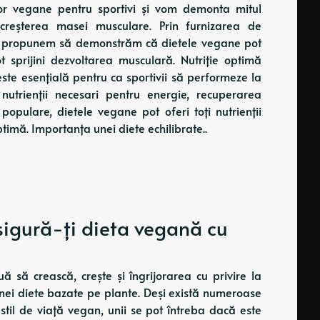
lor vegane pentru sportivi și vom demonta mitul
creșterea masei musculare. Prin furnizarea de
, ne propunem să demonstrăm că dietele vegane pot
t sprijini dezvoltarea musculară. Nutriție optimă
ste esențială pentru ca sportivii să performeze la
nutrienții necesari pentru energie, recuperarea
populare, dietele vegane pot oferi toți nutrienții
timă. Importanța unei diete echilibrate..
sigură-ți dieta vegană cu
 să crească, crește și îngrijorarea cu privire la
unei diete bazate pe plante. Deși există numeroase
stil de viață vegan, unii se pot întreba dacă este