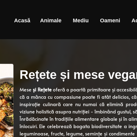
Acasă
Animale
Mediu
Oameni
A
Rețete și mese veg
Mese
și Rețete
oferă o poartă primitoare și accesibi
că a mânca cu compasiune poate fi atât delicios, cât 
inspirație culinară care nu numai că elimină prod
viziune holistică asupra nutriției - îmbinând gustul, 
Înrădăcinate în tradițiile alimentare globale și în a
înlocuiri. Ele celebrează bogata biodiversitate a in
leguminoase, fructe, legume, semințe și condimente - 