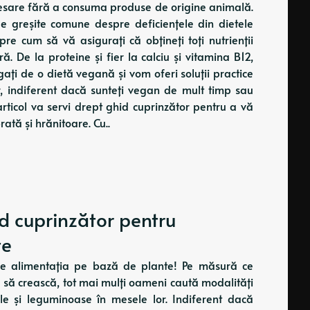
 necesare fără a consuma produse de origine animală.
le greșite comune despre deficiențele din dietele
re cum să vă asigurați că obțineți toți nutrienții
 De la proteine ​​și fier la calciu și vitamina B12,
gați de o dietă vegană și vom oferi soluții practice
r, indiferent dacă sunteți vegan de mult timp sau
rticol va servi drept ghid cuprinzător pentru a vă
ată și hrănitoare. Cu..
id cuprinzător pentru
te
spre alimentația pe bază de plante! Pe măsură ce
 să crească, tot mai mulți oameni caută modalități
le și leguminoase în mesele lor. Indiferent dacă