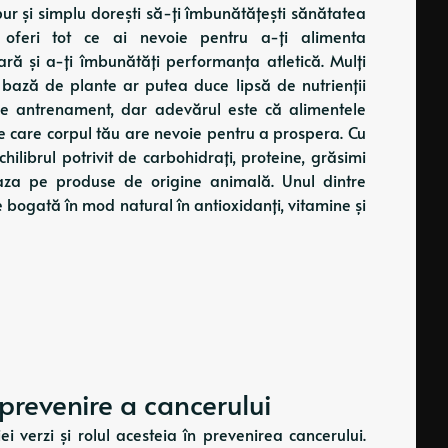
 pur și simplu dorești să-ți îmbunătățești sănătatea
 oferi tot ce ai nevoie pentru a-ți alimenta
ă și a-ți îmbunătăți performanța atletică. Mulți
pe bază de plante ar putea duce lipsă de nutrienții
 de antrenament, dar adevărul este că alimentele
e care corpul tău are nevoie pentru a prospera. Cu
ilibrul potrivit de carbohidrați, proteine, grăsimi
aza pe produse de origine animală. Unul dintre
e bogată în mod natural în antioxidanți, vitamine și
revenire a cancerului
 verzi și rolul acesteia în prevenirea cancerului.