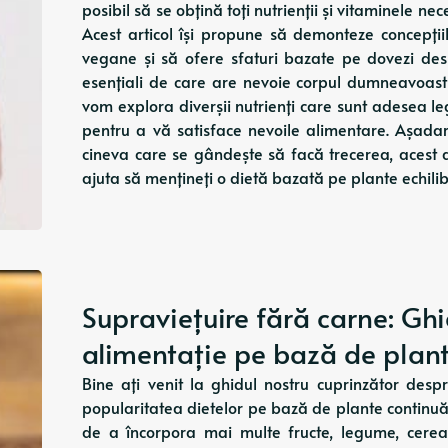
posibil să se obțină toți nutrienții și vitaminele
Acest articol își propune să demonteze concepții
vegane și să ofere sfaturi bazate pe dovezi desp
esențiali de care are nevoie corpul dumneavoastră.
vom explora diverșii nutrienți care sunt adesea le
pentru a vă satisface nevoile alimentare. Așada
cineva care se gândește să facă trecerea, acest a
ajuta să mențineți o dietă bazată pe plante echilibr
Supraviețuire fără carne: Gh
alimentație pe bază de plan
Bine ați venit la ghidul nostru cuprinzător de
popularitatea dietelor pe bază de plante continuă
de a încorpora mai multe fructe, legume, cerea