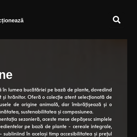
cționează
ane
lă în lumea bucătăriei pe bază de plante, dovedind
și hrănitor. Oferă o colecție atent selecționată de
usele de origine animală, dar îmbrățișează și o
sănătatea, sustenabilitatea și compasiunea.
limentația sezonieră, aceste mese depășesc simplele
gredientelor pe bază de plante - cereale integrale,
subliniind în același timp accesibilitatea și prețul