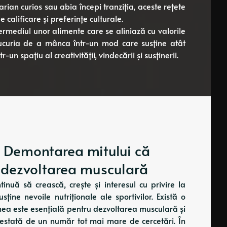
arian curios sau abia începi tranziția, aceste rețete
calificare și preferințe culturale.
termediul unor alimente care se aliniază cu valorile
 bucuria de a mânca într-un mod care susține atât
-un spațiu al creativității, vindecării și susținerii.
: Demontarea mitului că
 dezvoltarea musculară
nuă să crească, crește și interesul cu privire la
ine nevoile nutriționale ale sportivilor. Există o
rnea este esențială pentru dezvoltarea musculară și
ntestată de un număr tot mai mare de cercetări. În