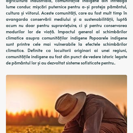
agricultura industrială, comunitățile indigene din întreaga
lume conduc mișcări puternice pentru a-și proteja pământul,
cultura și viitorul. Aceste comunități, care au fost mult timp în
avangarda conservării mediului și a sustenabilității, luptă
acum nu doar pentru supraviețuire, ci și pentru conservarea
modurilor lor de viață. Impactul general al schimbărilor
climatice asupra comunităților indigene Popoarele indigene
sunt printre cele mai vulnerabile la efectele schimbărilor
climatice. Definite ca locuitorii originari ai unei regiuni,
comunitățile indigene au fost din punct de vedere istoric legate
de pământul lor și au dezvoltat sisteme sofisticate pentru..