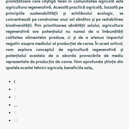
promițătoare care câștigă teren în comunitatea agricolă este
agricultura regenerativă. Această practică agricolă, bazată pe
principiile sustenabilității și echilibrului ecologic, se
concentrează pe construirea unui sol sănătos și pe restabilirea
biodiversității. Prin prioritizarea sănătății solului, agricultura
regenerativă are potențialul nu numai de a îmbunătăți
calitatea alimentelor produse, ci și de a atenua impactul
negativ asupra mediului al producției de carne. În acest articol,
vom explora conceptul de agricultură regenerativă și
potențialul acesteia de a aborda provocările de mediu
reprezentate de producția de carne. Vom aprofunda știința din
spatele acestei tehnici agricole, beneficiile sale,..
1
2
3
…
9
10