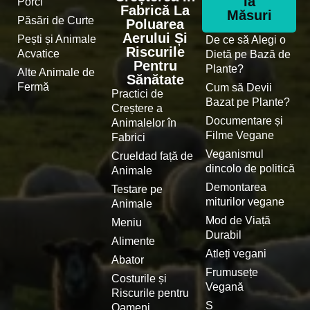
Ia
Porci
Fabrică La
Măsuri
Păsări de Curte
Poluarea
Aerului Și
Pești și Animale
De ce să Alegi o
Riscurile
Acvatice
Dietă pe Bază de
Pentru
Plante?
Alte Animale de
Sănătate
Fermă
Cum să Devii
Practici de
Bazat pe Plante?
Creștere a
Documentare și
Animalelor în
Filme Vegane
Fabrici
Veganismul
Crueldad față de
dincolo de politică
Animale
Demontarea
Testare pe
miturilor vegane
Animale
Mod de Viață
Meniu
Durabil
Alimente
Atleți vegani
Abator
Frumusețe
Costurile și
Vegană
Riscurile pentru
S
Oameni