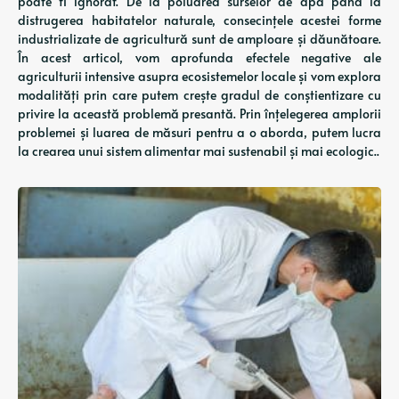
poate fi ignorat. De la poluarea surselor de apă până la
distrugerea habitatelor naturale, consecințele acestei forme
industrializate de agricultură sunt de amploare și dăunătoare.
În acest articol, vom aprofunda efectele negative ale
agriculturii intensive asupra ecosistemelor locale și vom explora
modalități prin care putem crește gradul de conștientizare cu
privire la această problemă presantă. Prin înțelegerea amplorii
problemei și luarea de măsuri pentru a o aborda, putem lucra
la crearea unui sistem alimentar mai sustenabil și mai ecologic..