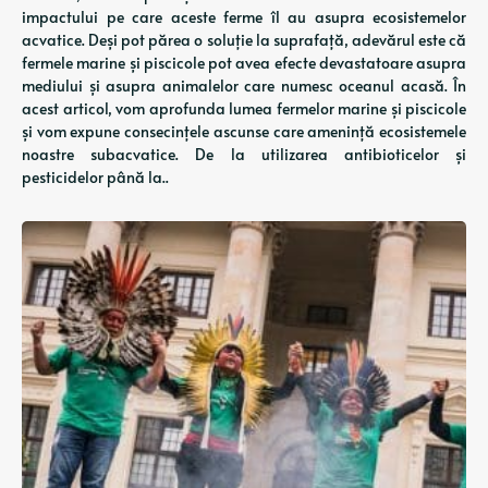
impactului pe care aceste ferme îl au asupra ecosistemelor
acvatice. Deși pot părea o soluție la suprafață, adevărul este că
fermele marine și piscicole pot avea efecte devastatoare asupra
mediului și asupra animalelor care numesc oceanul acasă. În
acest articol, vom aprofunda lumea fermelor marine și piscicole
și vom expune consecințele ascunse care amenință ecosistemele
noastre subacvatice. De la utilizarea antibioticelor și
pesticidelor până la..