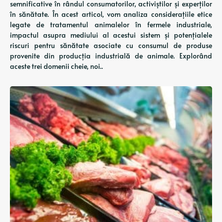
semnificative în rândul consumatorilor, activiștilor și experților
în sănătate. În acest articol, vom analiza considerațiile etice
legate de tratamentul animalelor în fermele industriale,
impactul asupra mediului al acestui sistem și potențialele
riscuri pentru sănătate asociate cu consumul de produse
provenite din producția industrială de animale. Explorând
aceste trei domenii cheie, noi..