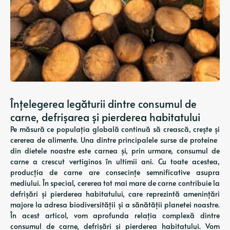
Înțelegerea legăturii dintre consumul de
carne, defrișarea și pierderea habitatului
Pe măsură ce populația globală continuă să crească, crește și
cererea de alimente. Una dintre principalele surse de proteine ​​
din dietele noastre este carnea și, prin urmare, consumul de
carne a crescut vertiginos în ultimii ani. Cu toate acestea,
producția de carne are consecințe semnificative asupra
mediului. În special, cererea tot mai mare de carne contribuie la
defrișări și pierderea habitatului, care reprezintă amenințări
majore la adresa biodiversității și a sănătății planetei noastre.
În acest articol, vom aprofunda relația complexă dintre
consumul de carne, defrișări și pierderea habitatului. Vom