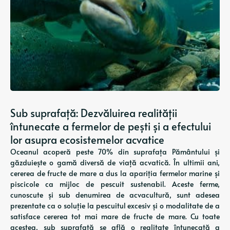
Sub suprafață: Dezvăluirea realității
întunecate a fermelor de pești și a efectului
lor asupra ecosistemelor acvatice
Oceanul acoperă peste 70% din suprafața Pământului și
găzduiește o gamă diversă de viață acvatică. În ultimii ani,
cererea de fructe de mare a dus la apariția fermelor marine și
piscicole ca mijloc de pescuit sustenabil. Aceste ferme,
cunoscute și sub denumirea de acvacultură, sunt adesea
prezentate ca o soluție la pescuitul excesiv și o modalitate de a
satisface cererea tot mai mare de fructe de mare. Cu toate
acestea, sub suprafață se află o realitate întunecată a