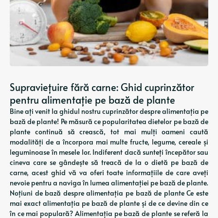
Supraviețuire fără carne: Ghid cuprinzător
pentru alimentație pe bază de plante
Bine ați venit la ghidul nostru cuprinzător despre alimentația pe
bază de plante! Pe măsură ce popularitatea dietelor pe bază de
plante continuă să crească, tot mai mulți oameni caută
modalități de a încorpora mai multe fructe, legume, cereale și
leguminoase în mesele lor. Indiferent dacă sunteți începător sau
cineva care se gândește să treacă de la o dietă pe bază de
carne, acest ghid vă va oferi toate informațiile de care aveți
nevoie pentru a naviga în lumea alimentației pe bază de plante.
Noțiuni de bază despre alimentația pe bază de plante Ce este
mai exact alimentația pe bază de plante și de ce devine din ce
în ce mai populară? Alimentația pe bază de plante se referă la