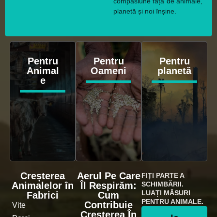
compasiune față de animale,
planetă și noi înșine.
Pentru
Pentru
Pentru
Animal
Oameni
planetă
e
Creșterea
Aerul Pe Care
FIȚI PARTE A
Animalelor în
Îl Respirăm:
SCHIMBĂRII.
LUAȚI MĂSURI
Fabrici
Cum
PENTRU ANIMALE.
Contribuie
Vite
Creșterea În