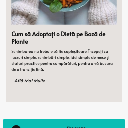
Cum să Adoptați o Dietă pe Bază de
Plante
Schimbarea nu trebuie să fie copleșitoare. Începeți cu
lucruri simple, schimbări simple, idei simple de mese și
sfaturi practice pentru cumpărături, pentru a vă bucura
de o tranziție lină.
Află Mai Multe