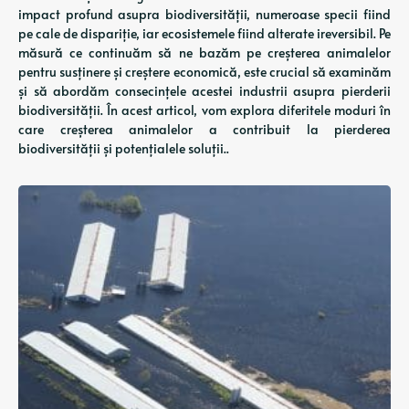
impact profund asupra biodiversității, numeroase specii fiind
pe cale de dispariție, iar ecosistemele fiind alterate ireversibil. Pe
măsură ce continuăm să ne bazăm pe creșterea animalelor
pentru susținere și creștere economică, este crucial să examinăm
și să abordăm consecințele acestei industrii asupra pierderii
biodiversității. În acest articol, vom explora diferitele moduri în
care creșterea animalelor a contribuit la pierderea
biodiversității și potențialele soluții..