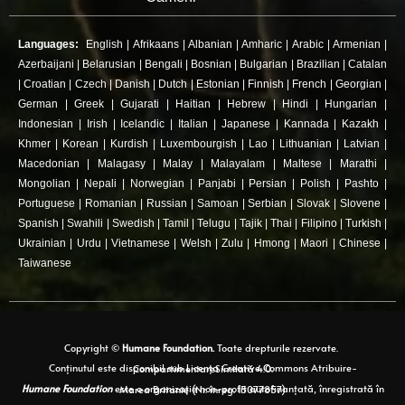
Languages:
English
|
Afrikaans
|
Albanian
|
Amharic
|
Arabic
|
Armenian
|
Azerbaijani
|
Belarusian
|
Bengali
|
Bosnian
|
Bulgarian
|
Brazilian
|
Catalan
|
Croatian
|
Czech
|
Danish
|
Dutch
|
Estonian
|
Finnish
|
French
|
Georgian
|
German
|
Greek
|
Gujarati
|
Haitian
|
Hebrew
|
Hindi
|
Hungarian
|
Indonesian
|
Irish
|
Icelandic
|
Italian
|
Japanese
|
Kannada
|
Kazakh
|
Khmer
|
Korean
|
Kurdish
|
Luxembourgish
|
Lao
|
Lithuanian
|
Latvian
|
Macedonian
|
Malagasy
|
Malay
|
Malayalam
|
Maltese
|
Marathi
|
Mongolian
|
Nepali
|
Norwegian
|
Panjabi
|
Persian
|
Polish
|
Pashto
|
Portuguese
|
Romanian
|
Russian
|
Samoan
|
Serbian
|
Slovak
|
Slovene
|
Spanish
|
Swahili
|
Swedish
|
Tamil
|
Telugu
|
Tajik
|
Thai
|
Filipino
|
Turkish
|
Ukrainian
|
Urdu
|
Vietnamese
|
Welsh
|
Zulu
|
Hmong
|
Maori
|
Chinese
|
Taiwanese
Copyright ©
Humane Foundation.
Toate drepturile rezervate.
Conținutul este disponibil sub Licența Creative Commons Atribuire-CompartimentareSimilară 4.0.
Humane Foundation
este o organizație non-profit autofinanțată, înregistrată în Marea Britanie (Nr. înreg. 15077857)