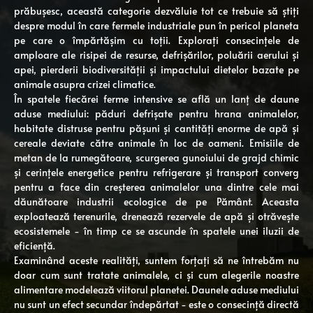
prăbușesc, această categorie dezvăluie tot ce trebuie să știți
despre modul în care fermele industriale pun în pericol planeta
pe care o împărtășim cu toții. Explorați consecințele de
amploare ale risipei de resurse, defrișărilor, poluării aerului și
apei, pierderii biodiversității și impactului dietelor bazate pe
animale asupra crizei climatice.
În spatele fiecărei ferme intensive se află un lanț de daune
aduse mediului: păduri defrișate pentru hrana animalelor,
habitate distruse pentru pășuni și cantități enorme de apă și
cereale deviate către animale în loc de oameni. Emisiile de
metan de la rumegătoare, scurgerea gunoiului de grajd chimic
și cerințele energetice pentru refrigerare și transport converg
pentru a face din creșterea animalelor una dintre cele mai
dăunătoare industrii ecologice de pe Pământ. Aceasta
exploatează terenurile, drenează rezervele de apă și otrăvește
ecosistemele - în timp ce se ascunde în spatele unei iluzii de
eficiență.
Examinând aceste realități, suntem forțați să ne întrebăm nu
doar cum sunt tratate animalele, ci și cum alegerile noastre
alimentare modelează viitorul planetei. Daunele aduse mediului
nu sunt un efect secundar îndepărtat - este o consecință directă