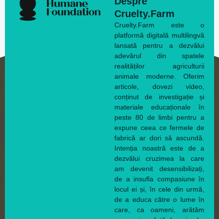
Despre
Cruelty.Farm
Cruelty.Farm este o
platformă digitală multilingvă
lansată pentru a dezvălui
adevărul din spatele
realităților agriculturii
animale moderne. Oferim
articole, dovezi video,
conținut de investigație și
materiale educaționale în
peste 80 de limbi pentru a
expune ceea ce fermele de
fabrică ar dori să ascundă.
Intenția noastră este de a
dezvălui cruzimea la care
am devenit desensibilizați,
de a insufla compasiune în
locul ei și, în cele din urmă,
de a educa către o lume în
care, ca oameni, arătăm