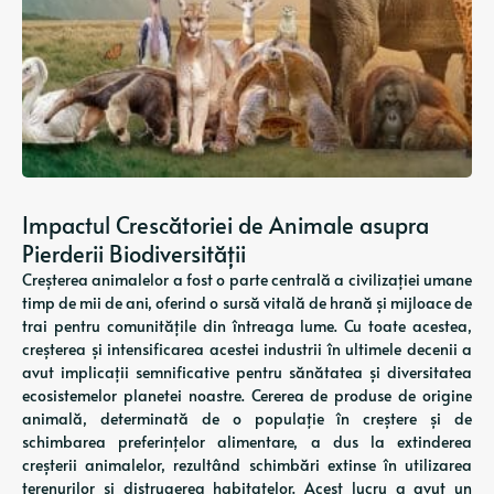
Impactul Crescătoriei de Animale asupra
Pierderii Biodiversității
Creșterea animalelor a fost o parte centrală a civilizației umane
timp de mii de ani, oferind o sursă vitală de hrană și mijloace de
trai pentru comunitățile din întreaga lume. Cu toate acestea,
creșterea și intensificarea acestei industrii în ultimele decenii a
avut implicații semnificative pentru sănătatea și diversitatea
ecosistemelor planetei noastre. Cererea de produse de origine
animală, determinată de o populație în creștere și de
schimbarea preferințelor alimentare, a dus la extinderea
creșterii animalelor, rezultând schimbări extinse în utilizarea
terenurilor și distrugerea habitatelor. Acest lucru a avut un