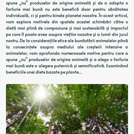
spune „nu” produselor de origine animală și de a adopta o
farfurie mai bună nu este benefică doar pentru sănătatea
individuală, ci și pentru binele planetei noastre. În acest articol,
vom explora motivele din spatele acestei schimbări către o
dietă mai plină de compasiune și mai sustenabilă și impactul
pe care îl poate avea asupra vieților noastre și a lumii din jurul
nostru. De la considerațiile etice ale bunăstării animalelor până
la consecințele asupra mediului ale creșterii intensive a
animalelor, vom aprofunda numeroasele motive pentru care a
spune „nu” produselor de origine animală și a alege o farfurie
mai bună este o alegere puternică și semnificativă. Examinând
beneficiile unei diete bazate pe plante…