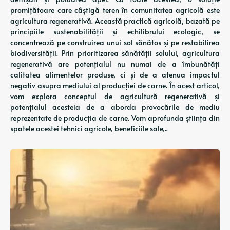
promițătoare care câștigă teren în comunitatea agricolă este
agricultura regenerativă. Această practică agricolă, bazată pe
principiile sustenabilității și echilibrului ecologic, se
concentrează pe construirea unui sol sănătos și pe restabilirea
biodiversității. Prin prioritizarea sănătății solului, agricultura
regenerativă are potențialul nu numai de a îmbunătăți
calitatea alimentelor produse, ci și de a atenua impactul
negativ asupra mediului al producției de carne. În acest articol,
vom explora conceptul de agricultură regenerativă și
potențialul acesteia de a aborda provocările de mediu
reprezentate de producția de carne. Vom aprofunda știința din
spatele acestei tehnici agricole, beneficiile sale,..