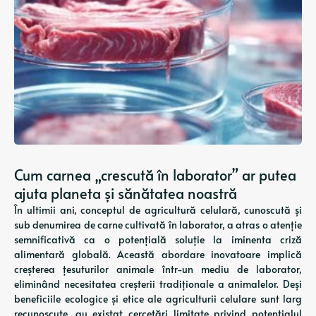
Cum carnea „crescută în laborator” ar putea
ajuta planeta și sănătatea noastră
În ultimii ani, conceptul de agricultură celulară, cunoscută și
sub denumirea de carne cultivată în laborator, a atras o atenție
semnificativă ca o potențială soluție la iminenta criză
alimentară globală. Această abordare inovatoare implică
creșterea țesuturilor animale într-un mediu de laborator,
eliminând necesitatea creșterii tradiționale a animalelor. Deși
beneficiile ecologice și etice ale agriculturii celulare sunt larg
recunoscute, au existat cercetări limitate privind potențialul