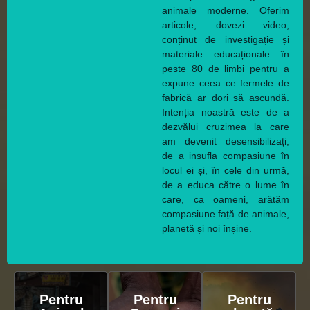
animale moderne. Oferim
articole, dovezi video,
conținut de investigație și
materiale educaționale în
peste 80 de limbi pentru a
expune ceea ce fermele de
fabrică ar dori să ascundă.
Intenția noastră este de a
dezvălui cruzimea la care
am devenit desensibilizați,
de a insufla compasiune în
locul ei și, în cele din urmă,
de a educa către o lume în
care, ca oameni, arătăm
compasiune față de animale,
planetă și noi înșine.
Pentru
Pentru
Pentru