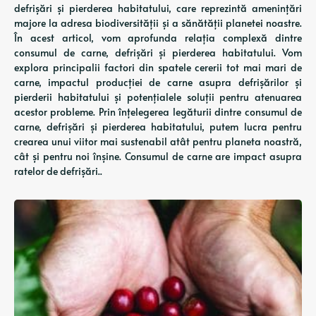
defrișări și pierderea habitatului, care reprezintă amenințări
majore la adresa biodiversității și a sănătății planetei noastre.
În acest articol, vom aprofunda relația complexă dintre
consumul de carne, defrișări și pierderea habitatului. Vom
explora principalii factori din spatele cererii tot mai mari de
carne, impactul producției de carne asupra defrișărilor și
pierderii habitatului și potențialele soluții pentru atenuarea
acestor probleme. Prin înțelegerea legăturii dintre consumul de
carne, defrișări și pierderea habitatului, putem lucra pentru
crearea unui viitor mai sustenabil atât pentru planeta noastră,
cât și pentru noi înșine. Consumul de carne are impact asupra
ratelor de defrișări..