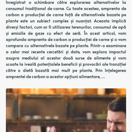
înregistrat o schimbare către explorarea alternativelor la
consumul tradițional de carne. Cu toate acestea, amprenta de
carbon a producției de carne față de alternativele bazate pe
plante este un subiect complex și nuanțat. Aceasta implică
diverși factori, cum ar fi utilizarea terenurilor, consumul de apă
și emisiile de gaze cu efect de seră. În acest articol, vom
aprofunda amprenta de carbon a producției de carne și o vom
compara cu alternativele bazate pe plante. Printr-o examinare
a celor mai recente cercetări și date, vom explora impactul
asupra mediului al acestor două surse de alimente și vom
scoate la iveală potențialele beneficii și provocări ale tranziției
către o dietă bazată mai mult pe plante. Prin înțelegerea
amprentei de carbon a acestor opțiuni alimentare, …