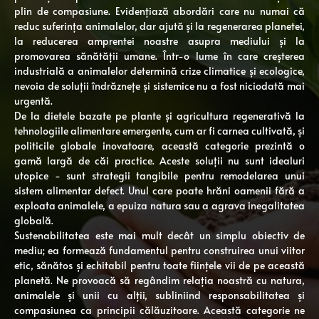
plin de compasiune. Evidențiază abordări care nu numai că
reduc suferința animalelor, dar ajută și la regenerarea planetei,
la reducerea amprentei noastre asupra mediului și la
promovarea sănătății umane. Într-o lume în care creșterea
industrială a animalelor determină crize climatice și ecologice,
nevoia de soluții îndrăznețe și sistemice nu a fost niciodată mai
urgentă.
De la dietele bazate pe plante și agricultura regenerativă la
tehnologiile alimentare emergente, cum ar fi carnea cultivată, și
politicile globale inovatoare, această categorie prezintă o
gamă largă de căi practice. Aceste soluții nu sunt idealuri
utopice - sunt strategii tangibile pentru remodelarea unui
sistem alimentar defect. Unul care poate hrăni oamenii fără a
exploata animalele, a epuiza natura sau a agrava inegalitatea
globală.
Sustenabilitatea este mai mult decât un simplu obiectiv de
mediu; ea formează fundamentul pentru construirea unui viitor
etic, sănătos și echitabil pentru toate ființele vii de pe această
planetă. Ne provoacă să regândim relația noastră cu natura,
animalele și unii cu alții, subliniind responsabilitatea și
compasiunea ca principii călăuzitoare. Această categorie ne