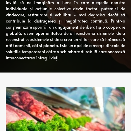
invită să ne imaginăm o lume în care alegerile noastre
individuale și acțiunile colective devin factori puternici de
vindecare, restaurare și echilibru - mai degrabă decât să
contribuie la distrugerea și inegalitatea continuă. Printr-o
conștientizare sporită, un angajament deliberat și o cooperare
globală, avem oportunitatea de a transforma sistemele, de a
reconstrui ecosistemele și de a crea un viitor care să hrănească
atât oamenii, cât și planeta. Este un apel de a merge dincolo de
soluțiile temporare și către o schimbare durabilă care onorează
interconectarea întregii vieți.