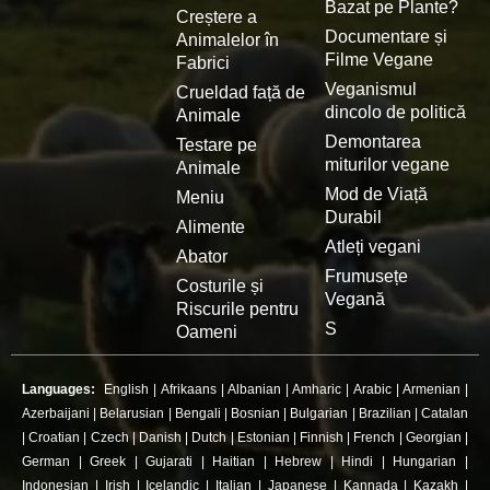
Bazat pe Plante?
Creștere a
Documentare și
Animalelor în
Filme Vegane
Fabrici
Veganismul
Crueldad față de
dincolo de politică
Animale
Demontarea
Testare pe
miturilor vegane
Animale
Mod de Viață
Meniu
Durabil
Alimente
Atleți vegani
Abator
Frumusețe
Costurile și
Vegană
Riscurile pentru
S
Oameni
Languages:
English
|
Afrikaans
|
Albanian
|
Amharic
|
Arabic
|
Armenian
|
Azerbaijani
|
Belarusian
|
Bengali
|
Bosnian
|
Bulgarian
|
Brazilian
|
Catalan
|
Croatian
|
Czech
|
Danish
|
Dutch
|
Estonian
|
Finnish
|
French
|
Georgian
|
German
|
Greek
|
Gujarati
|
Haitian
|
Hebrew
|
Hindi
|
Hungarian
|
Indonesian
|
Irish
|
Icelandic
|
Italian
|
Japanese
|
Kannada
|
Kazakh
|