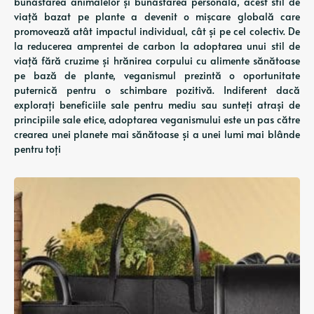
bunăstarea animalelor și bunăstarea personală, acest stil de
viață bazat pe plante a devenit o mișcare globală care
promovează atât impactul individual, cât și pe cel colectiv. De
la reducerea amprentei de carbon la adoptarea unui stil de
viață fără cruzime și hrănirea corpului cu alimente sănătoase
pe bază de plante, veganismul prezintă o oportunitate
puternică pentru o schimbare pozitivă. Indiferent dacă
explorați beneficiile sale pentru mediu sau sunteți atrași de
principiile sale etice, adoptarea veganismului este un pas către
crearea unei planete mai sănătoase și a unei lumi mai blânde
pentru toți