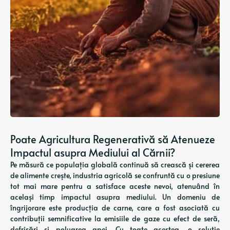
Poate Agricultura Regenerativă să Atenueze
Impactul asupra Mediului al Cărnii?
Pe măsură ce populația globală continuă să crească și cererea
de alimente crește, industria agricolă se confruntă cu o presiune
tot mai mare pentru a satisface aceste nevoi, atenuând în
același timp impactul asupra mediului. Un domeniu de
îngrijorare este producția de carne, care a fost asociată cu
contribuții semnificative la emisiile de gaze cu efect de seră,
defrișări și poluarea apei. Cu toate acestea, o soluție