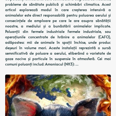
probleme de sănătate publică și schimbări climatice. Acest
articol explorează modul în care creșterea intensivă a
animalelor este direct responsabilă pentru poluarea aerului și
consecințele de amploare pe care le are asupra sănătății
noastre, a mediului și a bunăstării animalelor implicate.
Poluanții din fermele industriale Fermele industriale, sau
operațiunile concentrate de hrănire a animalelor (CAFO),
adăpostesc mii de animale în spații închise, unde produc
deșeuri în volume mari. Aceste instalații reprezintă o sursă
semnificativă de poluare a aerului, eliberând o varietate de
gaze nocive și particule în suspensie în atmosferă. Cei mai
comuni poluanți includ: Amoniacul (NH3): …