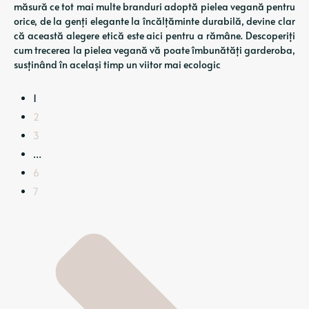
măsură ce tot mai multe branduri adoptă pielea vegană pentru
orice, de la genți elegante la încălțăminte durabilă, devine clar
că această alegere etică este aici pentru a rămâne. Descoperiți
cum trecerea la pielea vegană vă poate îmbunătăți garderoba,
susținând în același timp un viitor mai ecologic
1
2
3
…
6
7