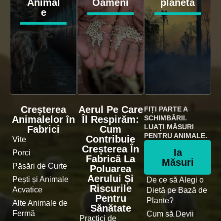
Animal
Oameni
planetă
e
Creșterea
Aerul Pe Care
FIȚI PARTE A
Animalelor în
Îl Respirăm:
SCHIMBĂRII.
LUAȚI MĂSURI
Fabrici
Cum
PENTRU ANIMALE.
Contribuie
Vite
Creșterea În
Ia
Porci
Fabrică La
Măsuri
Păsări de Curte
Poluarea
Aerului Și
Pești și Animale
De ce să Alegi o
Riscurile
Acvatice
Dietă pe Bază de
Pentru
Plante?
Alte Animale de
Sănătate
Fermă
Cum să Devii
Practici de