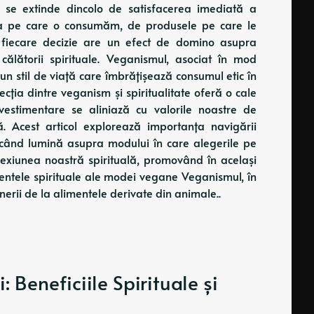
e se extinde dincolo de satisfacerea imediată a
ea pe care o consumăm, de produsele pe care le
fiecare decizie are un efect de domino asupra
e călătorii spirituale. Veganismul, asociat în mod
r-un stil de viață care îmbrățișează consumul etic în
secția dintre veganism și spiritualitate oferă o cale
 vestimentare se aliniază cu valorile noastre de
tă. Acest articol explorează importanța navigării
ncând lumină asupra modului în care alegerile pe
exiunea noastră spirituală, promovând în același
entele spirituale ale modei vegane Veganismul, în
erii de la alimentele derivate din animale..
: Beneficiile Spirituale și