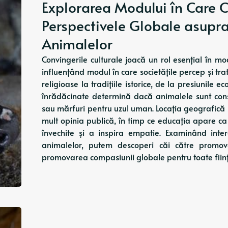
Explorarea Modului în Care C
Perspectivele Globale asupra 
Animalelor
Convingerile culturale joacă un rol esențial în mo
influențând modul în care societățile percep și tr
religioase la tradițiile istorice, de la presiunile 
înrădăcinate determină dacă animalele sunt cons
sau mărfuri pentru uzul uman. Locația geografic
mult opinia publică, în timp ce educația apare c
învechite și a inspira empatie. Examinând inte
animalelor, putem descoperi căi către promov
promovarea compasiunii globale pentru toate ființ