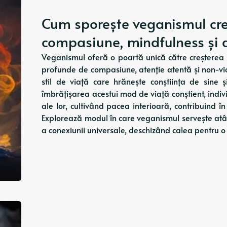
Cum sporește veganismul creș
compasiune, mindfulness și 
Veganismul oferă o poartă unică către creșterea sp
profunde de compasiune, atenție atentă și non-vio
stil de viață care hrănește conștiința de sine 
îmbrățișarea acestui mod de viață conștient, indivizi
ale lor, cultivând pacea interioară, contribuind 
Explorează modul în care veganismul servește atât
a conexiunii universale, deschizând calea pentru o