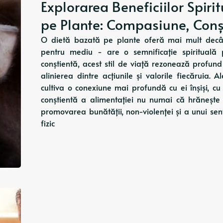
Explorarea Beneficiilor Spiri
pe Plante: Compasiune, Conști
O dietă bazată pe plante oferă mai mult decât
pentru mediu - are o semnificație spirituală 
conștientă, acest stil de viață rezonează profund c
alinierea dintre acțiunile și valorile fiecăruia.
cultiva o conexiune mai profundă cu ei înșiși, cu
conștientă a alimentației nu numai că hrănește c
promovarea bunătății, non-violenței și a unui se
fizic