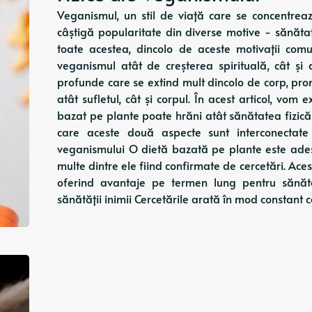
Veganismul, un stil de viață care se concentre
câștigă popularitate din diverse motive - sănăta
toate acestea, dincolo de aceste motivații co
veganismul atât de creșterea spirituală, cât și
profunde care se extind mult dincolo de corp, pro
atât sufletul, cât și corpul. În acest articol, vo
bazat pe plante poate hrăni atât sănătatea fizică
care aceste două aspecte sunt interconectate î
veganismului O dietă bazată pe plante este ades
multe dintre ele fiind confirmate de cercetări. Ace
oferind avantaje pe termen lung pentru sănăt
sănătății inimii Cercetările arată în mod constant c