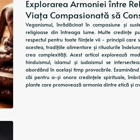
Explorarea Armoniei între Re
Viața Compasionată să Cons
Veganismul, înrădăcinat în compasiune și sust
religioase din întreaga lume. Multe credințe 
respectul pentru toate ființele vii - principii ca
acestea, tradițiile alimentare și ritualurile înde
crea complexități. Acest articol explorează mod
hinduismul, islamul și iudaismul se intersect
abordând în același timp provocările. Examinând c
căi pentru a-și onora credințele spirituale, îmb
plante care promovează armonia dintre etică și cr