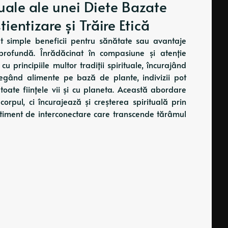
tuale ale unei Diete Bazate
entizare și Trăire Etică
 simple beneficii pentru sănătate sau avantaje
profundă. Înrădăcinat în compasiune și atenție
u principiile multor tradiții spirituale, încurajând
 Alegând alimente pe bază de plante, indivizii pot
 toate ființele vii și cu planeta. Această abordare
orpul, ci încurajează și creșterea spirituală prin
ntiment de interconectare care transcende tărâmul