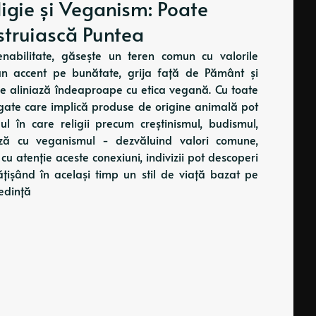
ligie și Veganism: Poate
truiască Puntea
enabilitate, găsește un teren comun cu valorile
pun accent pe bunătate, grija față de Pământ și
re se aliniază îndeaproape cu etica vegană. Cu toate
lungate care implică produse de origine animală pot
ul în care religii precum creștinismul, budismul,
ează cu veganismul - dezvăluind valori comune,
u atenție aceste conexiuni, indivizii pot descoperi
rățișând în același timp un stil de viață bazat pe
edință