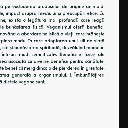
ază pe excluderea produselor de origine animală,
te, impact asupra mediului și preocupări etice. Cu
mune, există o legătură mai profundă care leagă
 de bunăstarea fizică. Veganismul oferă beneficii
movând o abordare holistică a vieții care hrănește
m explora modul în care adoptarea unui stil de viață
, cât și bunăstarea spirituală, dezvăluind modul în
ntr-un mod semnificativ. Beneficiile fizice ale
ea asociată cu diverse beneficii pentru sănătate,
ste beneficii merg dincolo de pierderea în greutate,
atea generală a organismului. 1. Îmbunătățirea
ă dietele vegane sunt..