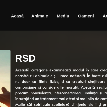
Acasă
Animale
Mediu
Oameni
A
RSD
Această categorie examinează modul în care credinț
noastră cu animalele și lumea naturală. În toate cultu
nu doar ca ființe fizice, ci ca creaturi simțitoar
compasiune și considerație morală. Această secțiu
precum nonviolența, interconectarea, umilința și r
încurajând un tratament mai atent și mai plin de comp
Multe căi spirituale subliniază sfințenia vieții și 