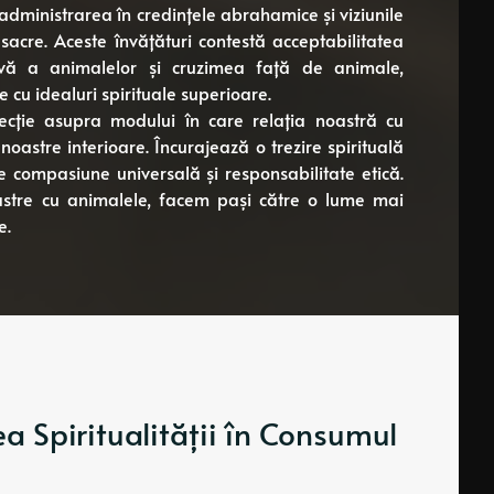
, administrarea în credințele abrahamice și viziunile
acre. Aceste învățături contestă acceptabilitatea
ivă a animalelor și cruzimea față de animale,
e cu idealuri spirituale superioare.
lecție asupra modului în care relația noastră cu
oastre interioare. Încurajează o trezire spirituală
 compasiune universală și responsabilitate etică.
oastre cu animalele, facem pași către o lume mai
e.
a Spiritualității în Consumul