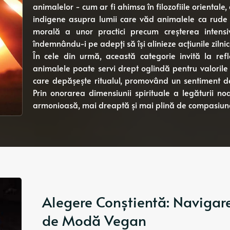
animalelor - cum ar fi ahimsa în filozofiile orientale
indigene asupra lumii care văd animalele ca rude s
morală a unor practici precum creșterea intens
îndemnându-i pe adepți să își alinieze acțiunile zilnic
În cele din urmă, această categorie invită la ref
animalele poate servi drept oglindă pentru valorile n
care depășește ritualul, promovând un sentiment de
Prin onorarea dimensiunii spirituale a legăturii n
armonioasă, mai dreaptă și mai plină de compasiun
Alegere Conștientă: Navigare
de Modă Vegan