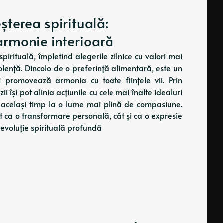
terea spirituală:
armonie interioară
irituală, împletind alegerile zilnice cu valori mai
lență. Dincolo de o preferință alimentară, este un
și promovează armonia cu toate ființele vii. Prin
i își pot alinia acțiunile cu cele mai înalte idealuri
în același timp la o lume mai plină de compasiune.
 ca o transformare personală, cât și ca o expresie
 evoluție spirituală profundă