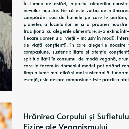
În lumea de astăzi, impactul alegerilor noastr
nevoilor noastre. Fie că este vorba de mâncar
cumpărăm sau de hainele pe care le purtăm, 
planetei, a locuitorilor ei și a propriei noastr
tradițional cu alegerile alimentare, s-a extins înt
fiecare domeniu al vieții - inclusiv în modă. Inter
de viață conștientă, în care alegerile noastre
compasiune, sustenabilitate și atenție conștien
spiritualității în consumul de modă vegană, aru
care le facem în domeniul modei pot adânci con
timp o lume mai etică și mai sustenabilă. Fundam
esență, este despre compasiune. Este practica abțin
Hrănirea Corpului și Sufletului
Fizice ale Veganismului