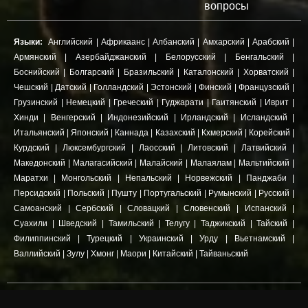
вопросы
Языки:
Английский
|
Африкаанс
|
Албанский
|
Амхарский
|
Арабский
|
Армянский
|
Азербайджанский
|
Белорусский
|
Бенгальский
|
Боснийский
|
Болгарский
|
Бразильский
|
Каталонский
|
Хорватский
|
Чешский
|
Датский
|
Голландский
|
Эстонский
|
Финский
|
Французский
|
Грузинский
|
Немецкий
|
Греческий
|
Гуджарати
|
Гаитянский
|
Иврит
|
Хинди
|
Венгерский
|
Индонезийский
|
Ирландский
|
Исландский
|
Итальянский
|
Японский
|
Каннада
|
Казахский
|
Кхмерский
|
Корейский
|
Курдский
|
Люксембургский
|
Лаосский
|
Литовский
|
Латвийский
|
Македонский
|
Малагасийский
|
Малайский
|
Малаялам
|
Мальтийский
|
Маратхи
|
Монгольский
|
Непальский
|
Норвежский
|
Панджаби
|
Персидский
|
Польский
|
Пушту
|
Португальский
|
Румынский
|
Русский
|
Самоанский
|
Сербский
|
Словацкий
|
Словенский
|
Испанский
|
Суахили
|
Шведский
|
Тамильский
|
Телугу
|
Таджикский
|
Тайский
|
Филиппинский
|
Турецкий
|
Украинский
|
Урду
|
Вьетнамский
|
Валлийский
|
Зулу
|
Хмонг
|
Маори
|
Китайский
|
Тайваньский