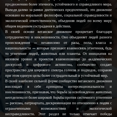
продвижению более этичного, устойчивого и справедливого мира.
Выходя далеко за рамки диетических предпочтений, это движение
основано на моральной философии, социальной справедливости и
экологической ответственности, объединяя людей по всему миру
общим видением сострадания в действии.
В своей основе веганское движение процветает благодаря
сотрудничеству и инклюзивности. Оно объединяет людей разного
происхождения — независимо от расы, пола, класса и
национальности — которые признают взаимосвязь угнетения, будь
то угнетение людей, животных или планеты. От инициатив на
низовом уровне и проектов взаимопомощи до академических
дискуссий и цифрового активизма, сообщество создает
пространство для широкого спектра голосов и подходов, сохраняя
при этом единую цель: более сострадательный и устойчивый мир.
В своей наиболее сильной форме сообщество веганского движения
воплощает в себе принципы интерсекциональности и
инклюзивности, признавая, что борьба за освобождение животных
неотделима от более широкой борьбы против системного угнетения
— расизма, патриархата, дискриминации по отношению к людям с
ограниченными возможностями и экологической
несправедливости. Этот раздел не только отмечает победы