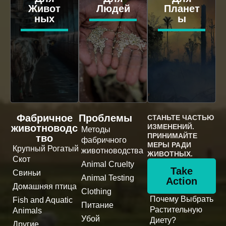
Живот
Людей
Планет
ных
ы
Фабричное
Проблемы
СТАНЬТЕ ЧАСТЬЮ
животноводс
ИЗМЕНЕНИЙ.
Методы
ПРИНИМАЙТЕ
тво
фабричного
МЕРЫ РАДИ
Крупный Рогатый
животноводства
ЖИВОТНЫХ.
Скот
Animal Cruelty
Take
Свиньи
Animal Testing
Action
Домашняя птица
Clothing
Почему Выбрать
Fish and Aquatic
Питание
Растительную
Animals
Убой
Диету?
Другие