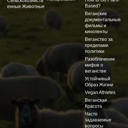
Сельскохозяйств
Based?
енные Животные
Веганские
документальные
фильмы и
киноленты
Веганство за
пределами
политики
Разоблачение
мифов о
веганстве
Устойчивый
Образ Жизни
Vegan Athletes
Веганская
Красота
Часто
задаваемые
вопросы