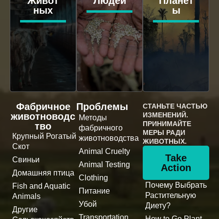
Живот
Людей
Планет
ных
ы
Фабричное
Проблемы
СТАНЬТЕ ЧАСТЬЮ
животноводс
ИЗМЕНЕНИЙ.
Методы
ПРИНИМАЙТЕ
тво
фабричного
МЕРЫ РАДИ
Крупный Рогатый
животноводства
ЖИВОТНЫХ.
Скот
Animal Cruelty
Take
Свиньи
Animal Testing
Action
Домашняя птица
Clothing
Почему Выбрать
Fish and Aquatic
Питание
Растительную
Animals
Убой
Диету?
Другие
Transportation
How to Go Plant-