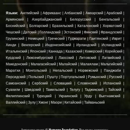
Языки:
Английский
|
Африкаанс
|
Албанский
|
Амхарский
|
Арабский
|
Армянский
|
Азербайджанский
|
Белорусский
|
Бенгальский
|
Боснийский
|
Болгарский
|
Бразильский
|
Каталонский
|
Хорватский
|
Чешский
|
Датский
|
Голландский
|
Эстонский
|
Финский
|
Французский
|
Грузинский
|
Немецкий
|
Греческий
|
Гуджарати
|
Гаитянский
|
Иврит
|
Хинди
|
Венгерский
|
Индонезийский
|
Ирландский
|
Исландский
|
Итальянский
|
Японский
|
Каннада
|
Казахский
|
Кхмерский
|
Корейский
|
Курдский
|
Люксембургский
|
Лаосский
|
Литовский
|
Латвийский
|
Македонский
|
Малагасийский
|
Малайский
|
Малаялам
|
Мальтийский
|
Маратхи
|
Монгольский
|
Непальский
|
Норвежский
|
Панджаби
|
Персидский
|
Польский
|
Пушту
|
Португальский
|
Румынский
|
Русский
|
Самоанский
|
Сербский
|
Словацкий
|
Словенский
|
Испанский
|
Суахили
|
Шведский
|
Тамильский
|
Телугу
|
Таджикский
|
Тайский
|
Филиппинский
|
Турецкий
|
Украинский
|
Урду
|
Вьетнамский
|
Валлийский
|
Зулу
|
Хмонг
|
Маори
|
Китайский
|
Тайваньский
Авторское право ©
Humane Foundation.
Все права защищены.