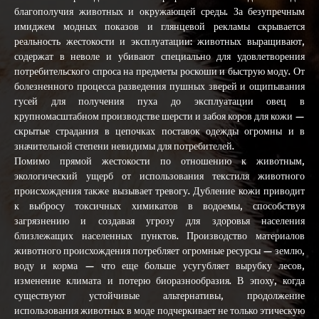
благополучия животных и окружающей среды. За безупречным
имиджем модных показов и глянцевой рекламы скрывается
реальность жестокости и эксплуатации: животных выращивают,
содержат в неволе и убивают специально для удовлетворения
потребительского спроса на предметы роскоши и быструю моду. От
болезненного процесса разведения пушных зверей и ощипывания
гусей для получения пуха до эксплуатации овец в
крупномасштабном производстве шерсти и забоя коров для кожи —
скрытые страдания в цепочках поставок одежды огромны и в
значительной степени невидимы для потребителей.
Помимо прямой жестокости по отношению к животным,
экологический ущерб от использования текстиля животного
происхождения также вызывает тревогу. Дубление кожи приводит
к выбросу токсичных химикатов в водоемы, способствуя
загрязнению и создавая угрозу для здоровья населения
близлежащих населенных пунктов. Производство материалов
животного происхождения потребляет огромные ресурсы — землю,
воду и корма — что еще больше усугубляет вырубку лесов,
изменение климата и потерю биоразнообразия. В эпоху, когда
существуют устойчивые альтернативы, продолжение
использования животных в моде подчеркивает не только этическую