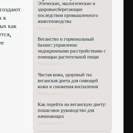
Этические, экологические и
 создают
здоровьесберегающие
последствия промышленного
х к
животноводства
ых как
Читать далее »
ется,
Веганство и гормональный
ее
баланс: управление
эндокринными расстройствами с
помощью растительной пищи
Читать далее »
Чистая кожа, здоровый ты:
веганская диета для сияющей
кожи и снижения воспаления
Читать далее »
Как перейти на веганскую диету:
пошаговое руководство для
начинающих
Читать далее »