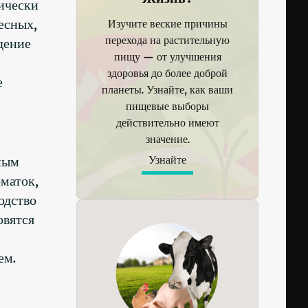
ически
есных,
Изучите веские причины
перехода на растительную
дение
пищу — от улучшения
здоровья до более доброй
е
планеты. Узнайте, как ваши
пищевые выборы
действительно имеют
значение.
ным
Узнайте
оматок,
одство
овятся
ем.