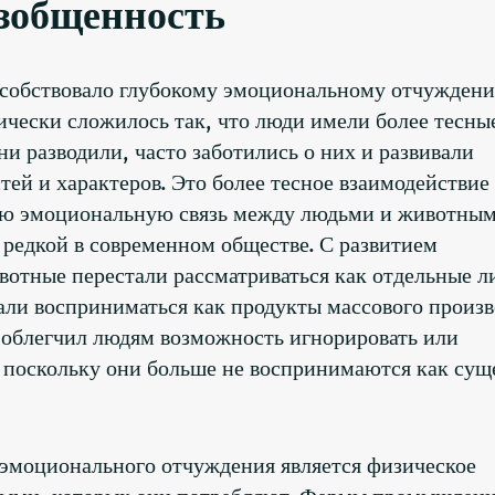
зобщенность
собствовало глубокому эмоциональному отчужден
чески сложилось так, что люди имели более тесны
и разводили, часто заботились о них и развивали
ей и характеров. Это более тесное взаимодействие
кую эмоциональную связь между людьми и животным
 редкой в ​​современном обществе. С развитием
отные перестали рассматриваться как отдельные л
али восприниматься как продукты массового произв
г облегчил людям возможность игнорировать или
поскольку они больше не воспринимаются как сущ
 эмоционального отчуждения является физическое
ными, которых они потребляют. Фермы промышлен