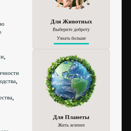
Для Животных
ию
Выберите доброту
е
Узнать больше
и,
ичности
одства,
ества,
Для Планеты
Жить зеленее
ного