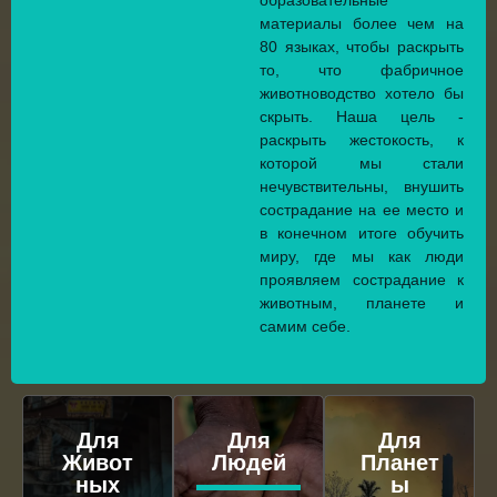
образовательные
материалы более чем на
80 языках, чтобы раскрыть
то, что фабричное
животноводство хотело бы
скрыть. Наша цель -
раскрыть жестокость, к
которой мы стали
нечувствительны, внушить
сострадание на ее место и
в конечном итоге обучить
миру, где мы как люди
проявляем сострадание к
животным, планете и
самим себе.
Для
Для
Для
Живот
Людей
Планет
ных
ы