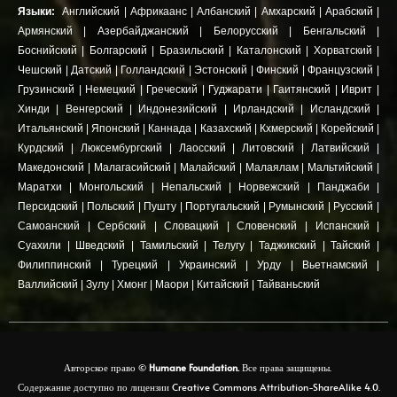
Языки:
Английский
|
Африкаанс
|
Албанский
|
Амхарский
|
Арабский
|
Армянский
|
Азербайджанский
|
Белорусский
|
Бенгальский
|
Боснийский
|
Болгарский
|
Бразильский
|
Каталонский
|
Хорватский
|
Чешский
|
Датский
|
Голландский
|
Эстонский
|
Финский
|
Французский
|
Грузинский
|
Немецкий
|
Греческий
|
Гуджарати
|
Гаитянский
|
Иврит
|
Хинди
|
Венгерский
|
Индонезийский
|
Ирландский
|
Исландский
|
Итальянский
|
Японский
|
Каннада
|
Казахский
|
Кхмерский
|
Корейский
|
Курдский
|
Люксембургский
|
Лаосский
|
Литовский
|
Латвийский
|
Македонский
|
Малагасийский
|
Малайский
|
Малаялам
|
Мальтийский
|
Маратхи
|
Монгольский
|
Непальский
|
Норвежский
|
Панджаби
|
Персидский
|
Польский
|
Пушту
|
Португальский
|
Румынский
|
Русский
|
Самоанский
|
Сербский
|
Словацкий
|
Словенский
|
Испанский
|
Суахили
|
Шведский
|
Тамильский
|
Телугу
|
Таджикский
|
Тайский
|
Филиппинский
|
Турецкий
|
Украинский
|
Урду
|
Вьетнамский
|
Валлийский
|
Зулу
|
Хмонг
|
Маори
|
Китайский
|
Тайваньский
Авторское право ©
Humane Foundation.
Все права защищены.
Содержание доступно по лицензии Creative Commons Attribution-ShareAlike 4.0.