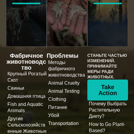
Фабричное
Проблемы
СТАНЬТЕ ЧАСТЬЮ
животноводс
ИЗМЕНЕНИЙ.
Методы
ПРИНИМАЙТЕ
тво
фабричного
МЕРЫ РАДИ
Крупный Рогатый
животноводства
ЖИВОТНЫХ.
Скот
Animal Cruelty
Take
Свиньи
Animal Testing
Action
Домашняя птица
Clothing
Почему Выбрать
Fish and Aquatic
Питание
Растительную
Animals
Убой
Диету?
Другие
Transportation
How to Go Plant-
Сельскохозяйств
Based?
енные Животные