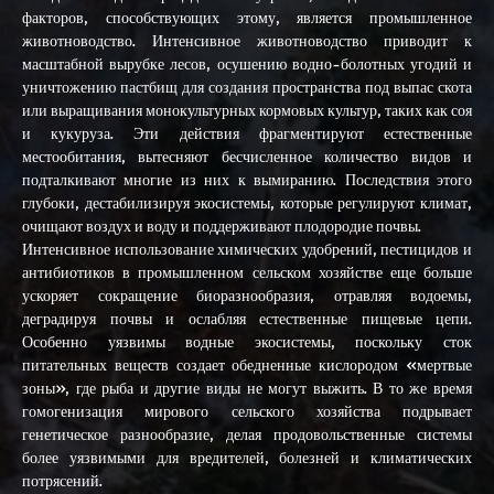
факторов, способствующих этому, является промышленное
животноводство. Интенсивное животноводство приводит к
масштабной вырубке лесов, осушению водно-болотных угодий и
уничтожению пастбищ для создания пространства под выпас скота
или выращивания монокультурных кормовых культур, таких как соя
и кукуруза. Эти действия фрагментируют естественные
местообитания, вытесняют бесчисленное количество видов и
подталкивают многие из них к вымиранию. Последствия этого
глубоки, дестабилизируя экосистемы, которые регулируют климат,
очищают воздух и воду и поддерживают плодородие почвы.
Интенсивное использование химических удобрений, пестицидов и
антибиотиков в промышленном сельском хозяйстве еще больше
ускоряет сокращение биоразнообразия, отравляя водоемы,
деградируя почвы и ослабляя естественные пищевые цепи.
Особенно уязвимы водные экосистемы, поскольку сток
питательных веществ создает обедненные кислородом «мертвые
зоны», где рыба и другие виды не могут выжить. В то же время
гомогенизация мирового сельского хозяйства подрывает
генетическое разнообразие, делая продовольственные системы
более уязвимыми для вредителей, болезней и климатических
потрясений.