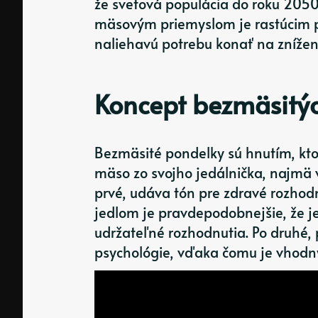
že svetová populácia do roku 2050
mäsovým priemyslom je rastúcim p
naliehavú potrebu konať na znížen
Koncept bezmäsitý
Bezmäsité pondelky sú hnutím, ktor
mäso zo svojho jedálnička, najmä 
prvé, udáva tón pre zdravé rozhod
jedlom je pravdepodobnejšie, že je
udržateľné rozhodnutia. Po druhé, 
psychológie, vďaka čomu je vhodn