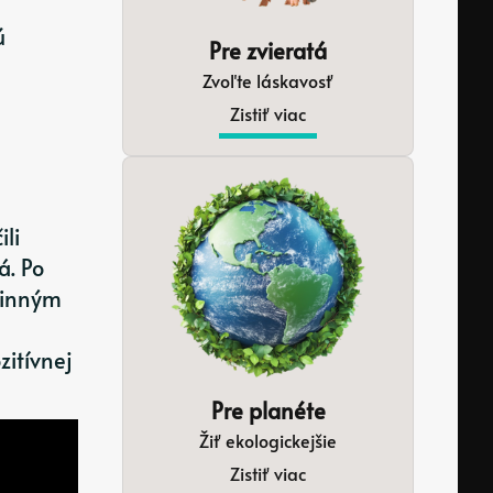
ú
Pre zvieratá
Zvoľte láskavosť
Zistiť viac
li
á. Po
linným
zitívnej
Pre planéte
Žiť ekologickejšie
Zistiť viac