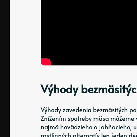
Výhody bezmäsitýc
Výhody zavedenia bezmäsitých po
Znížením spotreby mäsa môžeme vý
najmä hovädzieho a jahňacieho, u
rastlinných alternatív len jeden d