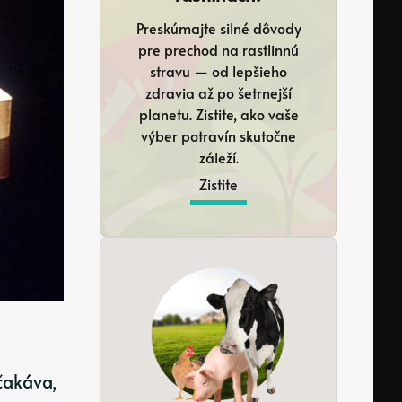
Preskúmajte silné dôvody
pre prechod na rastlinnú
stravu — od lepšieho
zdravia až po šetrnejší
planetu. Zistite, ako vaše
výber potravín skutočne
záleží.
Zistite
čakáva,