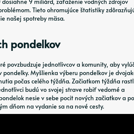
 dosiahne 9 miliárd, zaťaženie vodných zdrojov
roblémom. Tieto ohromujúce štatistiky zdôrazňuj
ie našej spotreby mäsa.
ch pondelkov
é povzbudzuje jednotlivcov a komunity, aby vylúči
v pondelky. Myšlienka výberu pondelkov je dvojak
nutia počas celého týždňa. Začiatkom týždňa rast
dnotlivci budú vo svojej strave robiť vedomé a
pondelok nesie v sebe pocit nových začiatkov a po
ým dňom na vydanie sa na nové cesty.