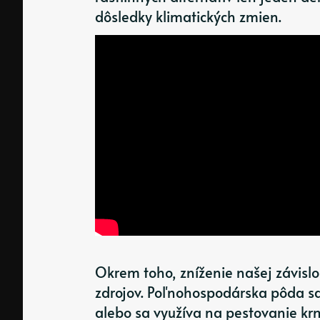
dôsledky klimatických zmien.
Okrem toho, zníženie našej závis
zdrojov. Poľnohospodárska pôda s
alebo sa využíva na pestovanie krm