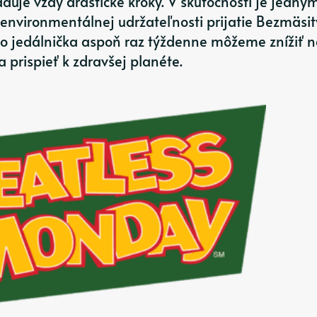
uje vždy drastické kroky. V skutočnosti je jedný
nvironmentálnej udržateľnosti prijatie Bezmäsi
o jedálnička aspoň raz týždenne môžeme znížiť 
a prispieť k zdravšej planéte.