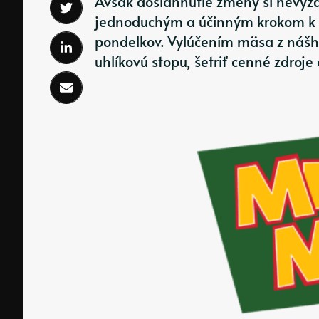
Avšak dosiahnutie zmeny si nevyžad
jednoduchým a účinným krokom k e
pondelkov. Vylúčením mäsa z nášh
uhlíkovú stopu, šetriť cenné zdroje 