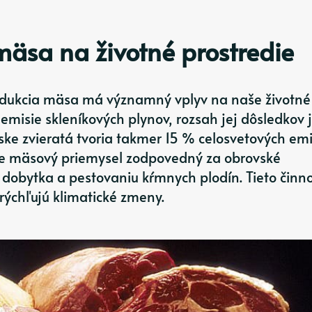
äsa na životné prostredie
odukcia mäsa má významný vplyv na naše životné
emisie skleníkových plynov, rozsah jej dôsledkov 
ske zvieratá tvoria takmer 15 % celosvetových emi
je mäsový priemysel zodpovedný za obrovské
dobytka a pestovaniu kŕmnych plodín. Tieto činno
urýchľujú klimatické zmeny.