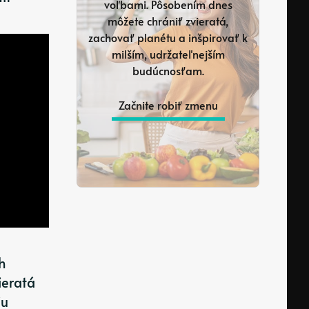
voľbami. Pôsobením dnes
môžete chrániť zvieratá,
zachovať planétu a inšpirovať k
milším, udržateľnejším
budúcnosťam.
Začnite robiť zmenu
h
ieratá
iu