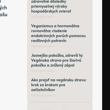
m
zdravotné dôsledky
priemyselnej výroby
tých
hospodárskych zvierat
našu
Prečítajte si viac »
Veganizmus a hormonálna
rovnováha: riadenie
endokrinných porúch pomocou
rastlinných potravín
Prečítajte si viac »
Jasnejšia pokožka, zdravší ty:
Vegánska strava pre žiarivú
pokožku a znížený zápal
Prečítajte si viac »
Ako prejsť na vegánsku stravu:
krok za krokom pre
začiatočníkov
Prečítajte si viac »