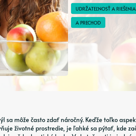
UDRŽATEĽNOSŤ A RIEŠENIA
A PRECHOD
týl sa môže často zdať náročný. Keďže toľko aspek
je životné prostredie, je ľahké sa pýtať, kde za