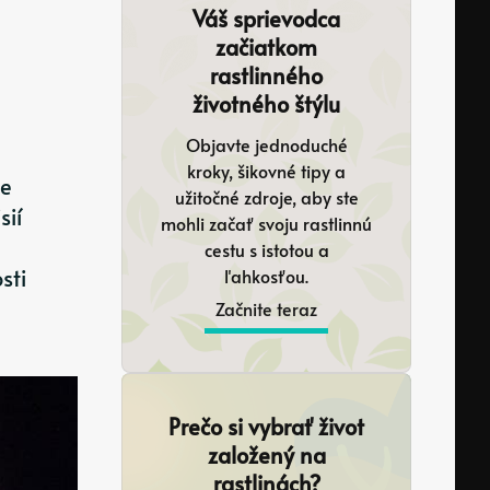
Váš sprievodca
začiatkom
rastlinného
životného štýlu
Objavte jednoduché
kroky, šikovné tipy a
je
užitočné zdroje, aby ste
sií
mohli začať svoju rastlinnú
cestu s istotou a
sti
ľahkosťou.
Začnite teraz
Prečo si vybrať život
založený na
rastlinách?