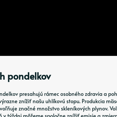
h pondelkov
ndelkov presahujú rámec osobného zdravia a poh
razne znížiť našu uhlíkovú stopu. Produkcia mäs
voľňuje značné množstvo skleníkových plynov. Vo
eň v týždni môžeme spoločne znížiť emisie a zmiern