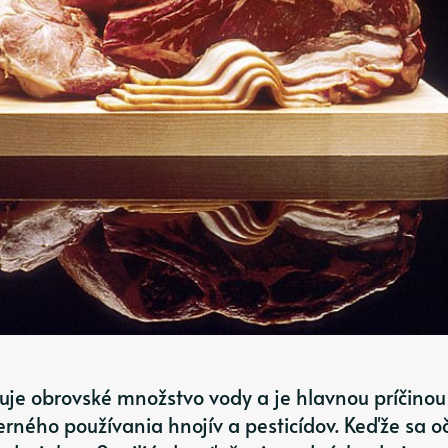
je obrovské množstvo vody a je hlavnou príčinou
rného používania hnojív a pesticídov. Keďže sa o