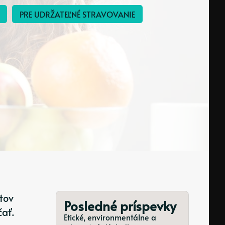
PRE UDRŽATEĽNÉ STRAVOVANIE
tov
Posledné príspevky
čať.
Etické, environmentálne a