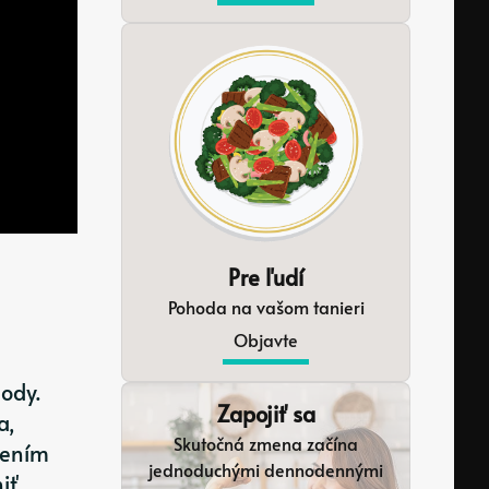
Pre ľudí
Pohoda na vašom tanieri
Objavte
ody.
Zapojiť sa
a,
Skutočná zmena začína
lením
jednoduchými dennodennými
iť