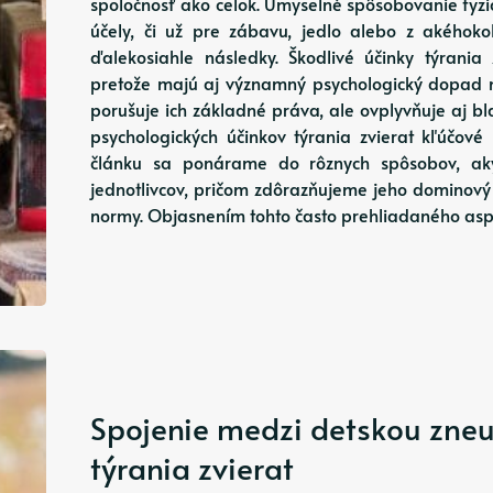
spoločnosť ako celok. Úmyselné spôsobovanie fyz
účely, či už pre zábavu, jedlo alebo z akéhok
ďalekosiahle následky. Škodlivé účinky týrania
pretože majú aj významný psychologický dopad 
porušuje ich základné práva, ale ovplyvňuje aj bl
psychologických účinkov týrania zvierat kľúčové
článku sa ponárame do rôznych spôsobov, akým
jednotlivcov, pričom zdôrazňujeme jeho dominový
normy. Objasnením tohto často prehliadaného asp
Spojenie medzi detskou zne
týrania zvierat