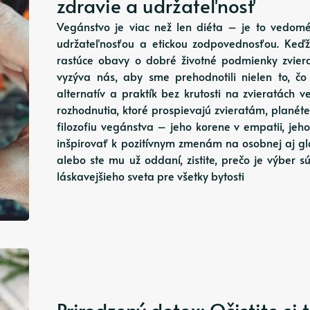
zdravie a udržateľnosť
Vegánstvo je viac než len diéta – je to vedomé
udržateľnosťou a etickou zodpovednosťou. Keďž
rastúce obavy o dobré životné podmienky zviera
vyzýva nás, aby sme prehodnotili nielen to, čo 
alternatív a praktík bez krutosti na zvieratách
rozhodnutia, ktoré prospievajú zvieratám, planét
filozofiu vegánstva – jeho korene v empatii, jeh
inšpirovať k pozitívnym zmenám na osobnej aj glob
alebo ste mu už oddaní, zistite, prečo je výber 
láskavejšieho sveta pre všetky bytosti
Prirodzený detox: Očistite si t