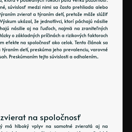
né, súvislosť medzi nimi sa často prehliada alebo
týraním zvierat a týraním detí, pretože môže slúžiť
Výskum ukázal, že jednotlivci, ktorí páchajú násilie
ajú násilie aj na ľuďoch, najmä na zraniteľných
tázky o základných príčinách a rizikových faktoroch
 efekte na spoločnosť ako celok. Tento článok sa
a týraním detí, preskúma jeho prevalenciu, varovné
ah. Preskúmaním tejto súvislosti a odhalením..
 zvierat na spoločnosť
orý má hlboký vplyv na samotné zvieratá aj na