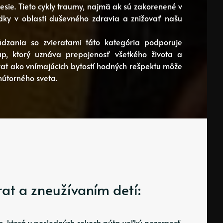
esie. Tieto cykly traumy, najmä ak sú zakorenené v
dky v oblasti duševného zdravia a znižovať našu
dzania so zvieratami táto kategória podporuje
tup, ktorý uznáva prepojenosť všetkého života a
rat ako vnímajúcich bytostí hodných rešpektu môže
útorného sveta.
rat a zneužívaním detí:
a, ktorá v posledných rokoch púta veľkú pozornosť.