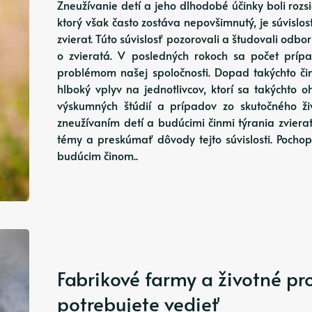
Zneužívanie detí a jeho dlhodobé účinky boli ro
ktorý však často zostáva nepovšimnutý, je súvislo
zvierat. Túto súvislosť pozorovali a študovali odborn
o zvieratá. V posledných rokoch sa počet prípa
problémom našej spoločnosti. Dopad takýchto čin
hlboký vplyv na jednotlivcov, ktorí sa takýchto 
výskumných štúdií a prípadov zo skutočného živo
zneužívaním detí a budúcimi činmi týrania zvierat
témy a preskúmať dôvody tejto súvislosti. Pochop
budúcim činom..
Fabrikové farmy a životné pros
potrebujete vedieť