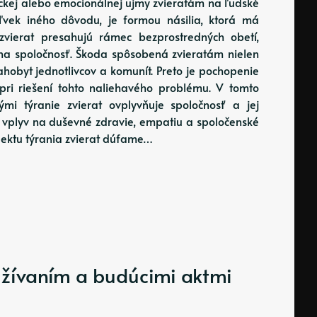
ickej alebo emocionálnej ujmy zvieratám na ľudské
oľvek iného dôvodu, je formou násilia, ktorá má
 zvierat presahujú rámec bezprostredných obetí,
na spoločnosť. Škoda spôsobená zvieratám nielen
ahobyt jednotlivcov a komunít. Preto je pochopenie
 pri riešení tohto naliehavého problému. V tomto
i týranie zvierat ovplyvňuje spoločnosť a jej
 vplyv na duševné zdravie, empatiu a spoločenské
ektu týrania zvierat dúfame…
užívaním a budúcimi aktmi