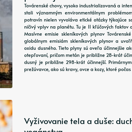
Továrenské chovy, vysoko industrializovaná a inte
stali významným environmentálnym problémom
potravín nielen vyvoláva etické otázky týkajúce 
ničivý vplyv na planétu. Tu je 11 kľúčových faktov
Masívne emisie skleníkových plynov Továrensk
globálnym emisiám skleníkových plynov a uvo
oxidu dusného. Tieto plyny sú oveľa účinnejšie ak
otepľovaní, pričom metán je približne 28-krát úči
dusný je približne 298-krát účinnejší. Primárn
prežúvavce, ako sú kravy, ovce a kozy, ktoré poč
Vyživovanie tela a duše: duc
vegánstva