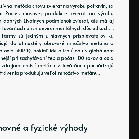
nzívna metóda chovu zvierat na výrobu potravín, sa
. Proces masovej produkcie zvierat na výrobu
sa dobrých životných podmienok zvierat, ale má aj
 o továrňach a ich environmentálnych dôsledkoch: 1.
é farmy sú jedným z hlavných prispievateľov ku
ľňujú do atmosféry obrovské množstvo metánu a
o oxid uhličitý, pokiaľ ide o ich úlohu v globálnom
nnejší pri zachytávaní tepla počas 100 rokov a oxid
ym zdrojom emisií metánu v továrňach pochádzajú
as trávenia produkujú veľké množstvo metánu…
hovné a fyzické výhody