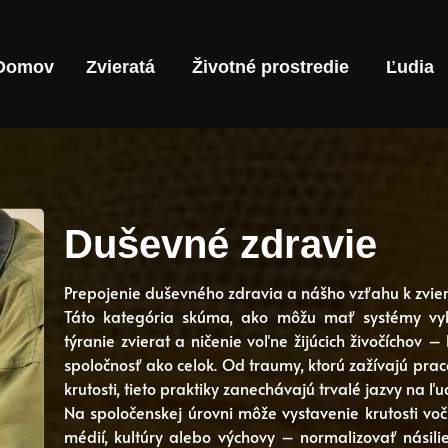
Domov
Zvieratá
Životné prostredie
Ľudia
Duševné zdravie
Prepojenie duševného zdravia a nášho vzťahu k zvie
Táto kategória skúma, ako môžu mať systémy vyko
týranie zvierat a ničenie voľne žijúcich živočíchov 
spoločnosť ako celok. Od traumy, ktorú zažívajú pra
krutosti, tieto praktiky zanechávajú trvalé jazvy na ľu
Na spoločenskej úrovni môže vystavenie krutosti vo
médií, kultúry alebo výchovy – normalizovať násili