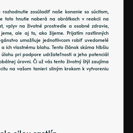
 rozhodnutie zosúladiť naše konanie so súcitom,
e toto hnutie naberá na obrátkach v reakcii na
t, vplyv na životné prostredie a osobné zdravie,
jeme, ale aj to, ako žijeme. Prijatím rastlinných
 vegánstvo umožňuje jednotlivcom robiť uvedomelé
e a ich vlastnému blahu. Tento článok skúma hlbšiu
o úlohu pri podpore udržateľnosti a jeho potenciál
álnej úrovni. Či už vás tento životný štýl zaujíma
súcitu na vašom tanieri silným krokom k vytvoreniu
elo silou rastlín