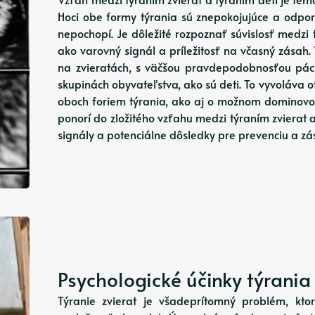
Hoci obe formy týrania sú znepokojujúce a odpor
nepochopí. Je dôležité rozpoznať súvislosť medzi 
ako varovný signál a príležitosť na včasný zásah. 
na zvieratách, s väčšou pravdepodobnosťou pách
skupinách obyvateľstva, ako sú deti. To vyvoláva o
oboch foriem týrania, ako aj o možnom dominovom
ponorí do zložitého vzťahu medzi týraním zvierat 
signály a potenciálne dôsledky pre prevenciu a zás
Psychologické účinky týrania
Týranie zvierat je všadeprítomný problém, kt