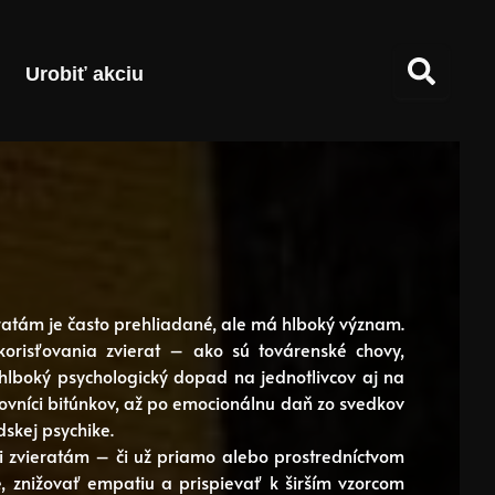
Urobiť akciu
ratám je často prehliadané, ale má hlboký význam.
risťovania zvierat – ako sú továrenské chovy,
– hlboký psychologický dopad na jednotlivcov aj na
covníci bitúnkov, až po emocionálnu daň zo svedkov
dskej psychike.
či zvieratám – či už priamo alebo prostredníctvom
e, znižovať empatiu a prispievať k širším vzorcom