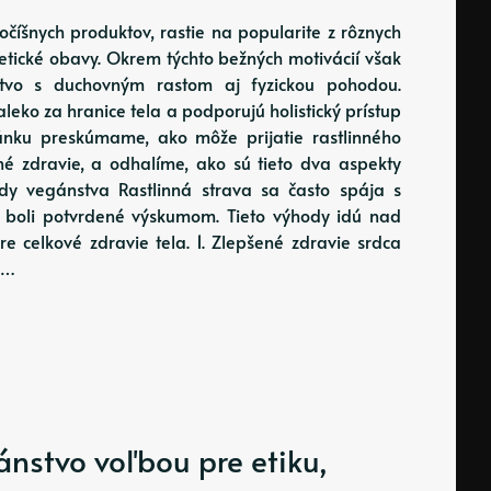
očíšnych produktov, rastie na popularite z rôznych
 etické obavy. Okrem týchto bežných motivácií však
nstvo s duchovným rastom aj fyzickou pohodou.
eko za hranice tela a podporujú holistický prístup
článku preskúmame, ako môže prijatie rastlinného
vné zdravie, a odhalíme, ako sú tieto dva aspekty
dy vegánstva Rastlinná strava sa často spája s
 boli potvrdené výskumom. Tieto výhody idú nad
 celkové zdravie tela. 1. Zlepšené zdravie srdca
e…
ánstvo voľbou pre etiku,