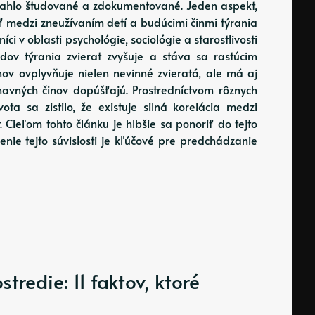
zsiahlo študované a zdokumentované. Jeden aspekt,
sť medzi zneužívaním detí a budúcimi činmi týrania
íci v oblasti psychológie, sociológie a starostlivosti
dov týrania zvierat zvyšuje a stáva sa rastúcim
ov ovplyvňuje nielen nevinné zvieratá, ale má aj
ohavných činov dopúšťajú. Prostredníctvom rôznych
ta sa zistilo, že existuje silná korelácia medzi
. Cieľom tohto článku je hlbšie sa ponoriť do tejto
enie tejto súvislosti je kľúčové pre predchádzanie
tredie: 11 faktov, ktoré