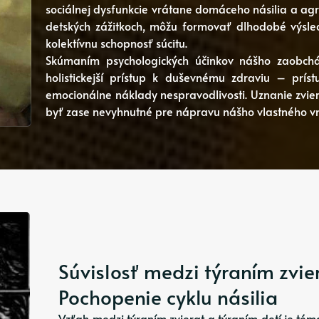
sociálnej dysfunkcie vrátane domáceho násilia a agr
detských zážitkoch, môžu formovať dlhodobé výsle
kolektívnu schopnosť súcitu.
Skúmaním psychologických účinkov nášho zaobchá
holistickejší prístup k duševnému zdraviu – prís
emocionálne náklady nespravodlivosti. Uznanie zvie
byť zase nevyhnutné pre nápravu nášho vlastného vn
Súvislosť medzi týraním zvie
Pochopenie cyklu násilia
Vzťah medzi týraním zvierat a týraním detí je tém