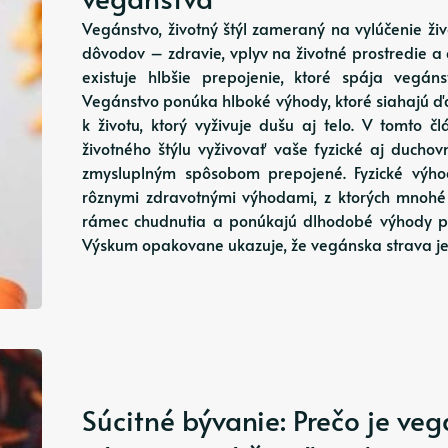
Vegánstvo, životný štýl zameraný na vylúčenie živ
dôvodov – zdravie, vplyv na životné prostredie a
existuje hlbšie prepojenie, ktoré spája vegá
Vegánstvo ponúka hlboké výhody, ktoré siahajú ďal
k životu, ktorý vyživuje dušu aj telo. V tomto 
životného štýlu vyživovať vaše fyzické aj ducho
zmysluplným spôsobom prepojené. Fyzické výho
rôznymi zdravotnými výhodami, z ktorých mnohé
rámec chudnutia a ponúkajú dlhodobé výhody pre
Výskum opakovane ukazuje, že vegánska strava j
Súcitné bývanie: Prečo je veg