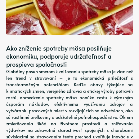
Ako zníženie spotreby mäsa posilňuje
ekonomiku, podporuje udržateľnosť a
prospieva spoločnosti
Globálny posun smerom k znižovaniu spotreby mäsa je viac než
len trend v stravovaní – je to ekonomická príležitosť s
transformačným potenciálom. Keďže obavy týkajúce sa
klimatických zmien, verejného zdravia a etickej výroby potravín
rastú, obmedzenie spotreby mäsa ponúka cestu k výrazným
úsporám nákladov, efektívnemu využívaniu zdrojov a
vytváraniu pracovných miest v rozvíjajúcich sa odvetviach, ako
sú rastlinné bielkoviny a udržateľné poľnohospodárstvo. Okrem
zmierňovania škôd na životnom prostredí a znižovania
výdavkov na zdravotnú starostlivosť spojených s chorobami
súvisiacimi so stravovaním tento prechod uvoľňuje inovácie v