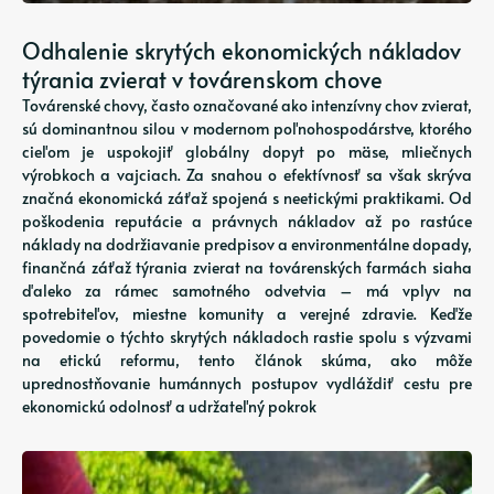
Odhalenie skrytých ekonomických nákladov
týrania zvierat v továrenskom chove
Továrenské chovy, často označované ako intenzívny chov zvierat,
sú dominantnou silou v modernom poľnohospodárstve, ktorého
cieľom je uspokojiť globálny dopyt po mäse, mliečnych
výrobkoch a vajciach. Za snahou o efektívnosť sa však skrýva
značná ekonomická záťaž spojená s neetickými praktikami. Od
poškodenia reputácie a právnych nákladov až po rastúce
náklady na dodržiavanie predpisov a environmentálne dopady,
finančná záťaž týrania zvierat na továrenských farmách siaha
ďaleko za rámec samotného odvetvia – má vplyv na
spotrebiteľov, miestne komunity a verejné zdravie. Keďže
povedomie o týchto skrytých nákladoch rastie spolu s výzvami
na etickú reformu, tento článok skúma, ako môže
uprednostňovanie humánnych postupov vydláždiť cestu pre
ekonomickú odolnosť a udržateľný pokrok