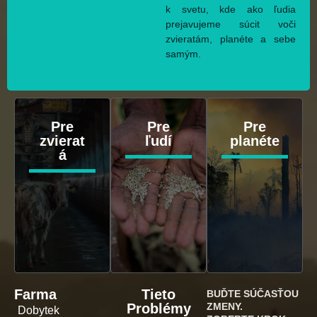
k svetu, kde ako ľudia
prejavujeme súcit voči
zvieratám, planéte a sebe
samým.
Pre
Pre
Pre
zvierat
ľudí
planéte
á
Farma
Tieto
BUĎTE SÚČASŤOU
Problémy
ZMENY.
Dobytek