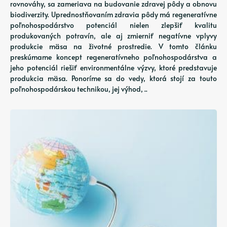
rovnováhy, sa zameriava na budovanie zdravej pôdy a obnovu
biodiverzity. Uprednostňovaním zdravia pôdy má regeneratívne
poľnohospodárstvo potenciál nielen zlepšiť kvalitu
produkovaných potravín, ale aj zmierniť negatívne vplyvy
produkcie mäsa na životné prostredie. V tomto článku
preskúmame koncept regeneratívneho poľnohospodárstva a
jeho potenciál riešiť environmentálne výzvy, ktoré predstavuje
produkcia mäsa. Ponoríme sa do vedy, ktorá stojí za touto
poľnohospodárskou technikou, jej výhod, ..