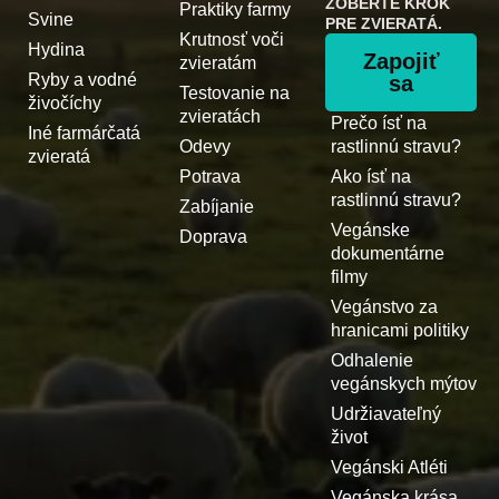
ZOBERTE KROK
Praktiky farmy
Svine
PRE ZVIERATÁ.
Krutnosť voči
Hydina
Zapojiť
zvieratám
Ryby a vodné
sa
Testovanie na
živočíchy
zvieratách
Prečo ísť na
Iné farmárčatá
Odevy
rastlinnú stravu?
zvieratá
Potrava
Ako ísť na
rastlinnú stravu?
Zabíjanie
Vegánske
Doprava
dokumentárne
filmy
Vegánstvo za
hranicami politiky
Odhalenie
vegánskych mýtov
Udržiavateľný
život
Vegánski Atléti
Vegánska krása