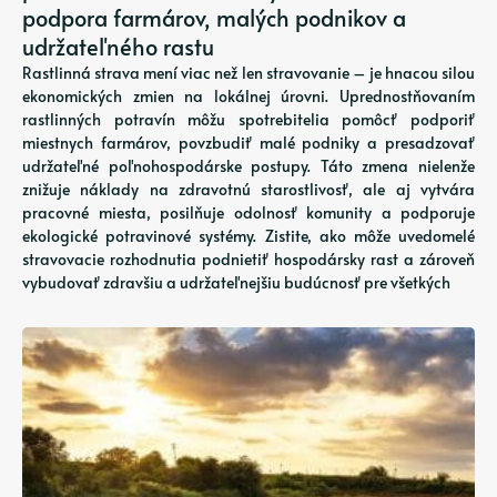
podpora farmárov, malých podnikov a
udržateľného rastu
Rastlinná strava mení viac než len stravovanie – je hnacou silou
ekonomických zmien na lokálnej úrovni. Uprednostňovaním
rastlinných potravín môžu spotrebitelia pomôcť podporiť
miestnych farmárov, povzbudiť malé podniky a presadzovať
udržateľné poľnohospodárske postupy. Táto zmena nielenže
znižuje náklady na zdravotnú starostlivosť, ale aj vytvára
pracovné miesta, posilňuje odolnosť komunity a podporuje
ekologické potravinové systémy. Zistite, ako môže uvedomelé
stravovacie rozhodnutia podnietiť hospodársky rast a zároveň
vybudovať zdravšiu a udržateľnejšiu budúcnosť pre všetkých