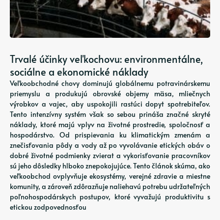
Trvalé účinky veľkochovu: environmentálne,
sociálne a ekonomické náklady
Veľkoobchodné chovy dominujú globálnemu potravinárskemu
priemyslu a produkujú obrovské objemy mäsa, mliečnych
výrobkov a vajec, aby uspokojili rastúci dopyt spotrebiteľov.
Tento intenzívny systém však so sebou prináša značné skryté
náklady, ktoré majú vplyv na životné prostredie, spoločnosť a
hospodárstvo. Od prispievania ku klimatickým zmenám a
znečisťovania pôdy a vody až po vyvolávanie etických obáv o
dobré životné podmienky zvierat a vykorisťovanie pracovníkov
sú jeho dôsledky hlboko znepokojujúce. Tento článok skúma, ako
veľkoobchod ovplyvňuje ekosystémy, verejné zdravie a miestne
komunity, a zároveň zdôrazňuje naliehavú potrebu udržateľných
poľnohospodárskych postupov, ktoré vyvažujú produktivitu s
etickou zodpovednosťou