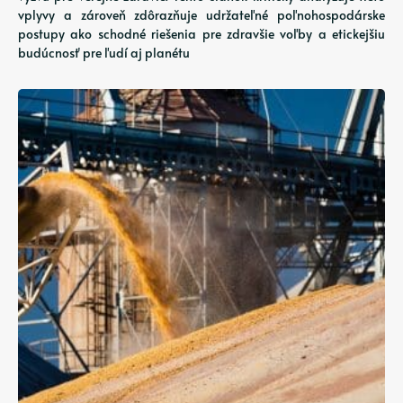
vplyvy a zároveň zdôrazňuje udržateľné poľnohospodárske
postupy ako schodné riešenia pre zdravšie voľby a etickejšiu
budúcnosť pre ľudí aj planétu