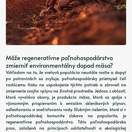
Môže regeneratívne poľnohospodárstvo
zmierniť environmentálny dopad mäsa?
Vzhľadom na to, že svetová populácia neustále rastie a dopyt
po potravinách sa zvyšuje, poľnohospodársky priemysel čelí
rastúcemu tlaku na uspokojenie týchto potrieb a zároveň na
zmiernenie svojho vplyvu na životné prostredie. Jednou z oblastí,
ktorá vyvoláva obavy, je produkcia mäsa, ktorá sa spája s
významným prispievaním k emisiám skleníkových plynov,
odlesňovaniu a znečisťovaniu vody. Sľubným riešením, ktoré si v
poľnohospodárskej komunite získava na popularite, je
regeneratívne poľnohospodárstvo. Táto poľnohospodárska
prax, založená na princípoch udržateľnosti a ekologickej