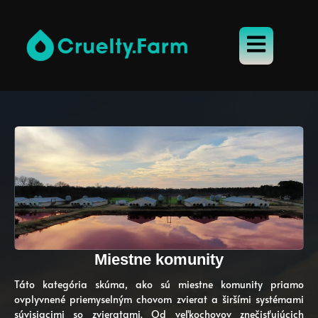
Miestne komunity
Táto kategória skúma, ako sú miestne komunity priamo
ovplyvnené priemyselným chovom zvierat a širšími systémami
súvisiacimi so zvieratami. Od veľkochovov znečisťujúcich