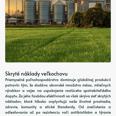
Skryté náklady veľkochovu
Priemyselné poľnohospodárstvo dominuje globálnej produkcii
potravín tým, že dodáva obrovské množstvo mäsa, mliečnych
výrobkov a vajec na uspokojenie rastúceho spotrebiteľského
dopytu. Za jeho fasádou efektívnosti sa však skrýva sieť skrytých
nákladov, ktoré hlboko ovplyvňujú naše životné prostredie,
zdravie, komunity a etické štandardy. Od znečistenia a
odlesňovania až po rezistenciu voči antibiotikám a týranie