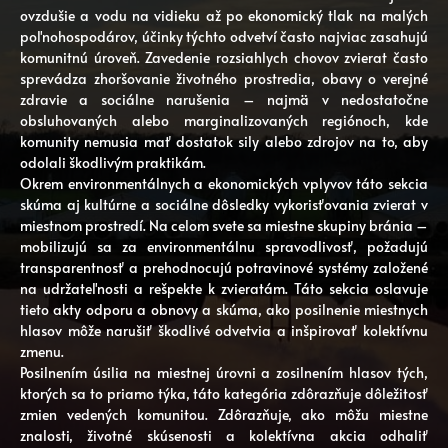
ovzdušie a vodu na vidieku až po ekonomický tlak na malých
poľnohospodárov, účinky týchto odvetví často najviac zasahujú
komunitnú úroveň. Zavedenie rozsiahlych chovov zvierat často
sprevádza zhoršovanie životného prostredia, obavy o verejné
zdravie a sociálne narušenia – najmä v nedostatočne
obsluhovaných alebo marginalizovaných regiónoch, kde
komunity nemusia mať dostatok sily alebo zdrojov na to, aby
odolali škodlivým praktikám.
Okrem environmentálnych a ekonomických vplyvov táto sekcia
skúma aj kultúrne a sociálne dôsledky vykorisťovania zvierat v
miestnom prostredí. Na celom svete sa miestne skupiny bránia –
mobilizujú sa za environmentálnu spravodlivosť, požadujú
transparentnosť a prehodnocujú potravinové systémy založené
na udržateľnosti a rešpekte k zvieratám. Táto sekcia oslavuje
tieto akty odporu a obnovy a skúma, ako posilnenie miestnych
hlasov môže narušiť škodlivé odvetvia a inšpirovať kolektívnu
zmenu.
Posilnením úsilia na miestnej úrovni a zosilnením hlasov tých,
ktorých sa to priamo týka, táto kategória zdôrazňuje dôležitosť
zmien vedených komunitou. Zdôrazňuje, ako môžu miestne
znalosti, životné skúsenosti a kolektívna akcia odhaliť