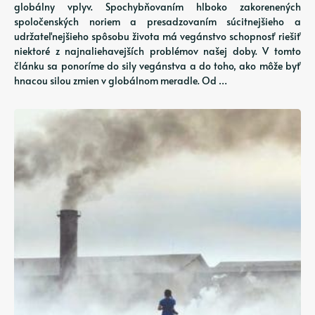
globálny vplyv. Spochybňovaním hlboko zakorenených
spoločenských noriem a presadzovaním súcitnejšieho a
udržateľnejšieho spôsobu života má vegánstvo schopnosť riešiť
niektoré z najnaliehavejších problémov našej doby. V tomto
článku sa ponoríme do sily vegánstva a do toho, ako môže byť
hnacou silou zmien v globálnom meradle. Od …