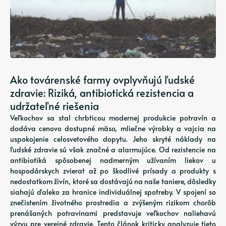
Ako továrenské farmy ovplyvňujú ľudské
zdravie: Riziká, antibiotická rezistencia a
udržateľné riešenia
Veľkochov sa stal chrbticou modernej produkcie potravín a
dodáva cenovo dostupné mäso, mliečne výrobky a vajcia na
uspokojenie celosvetového dopytu. Jeho skryté náklady na
ľudské zdravie sú však značné a alarmujúce. Od rezistencie na
antibiotiká spôsobenej nadmerným užívaním liekov u
hospodárskych zvierat až po škodlivé prísady a produkty s
nedostatkom živín, ktoré sa dostávajú na naše taniere, dôsledky
siahajú ďaleko za hranice individuálnej spotreby. V spojení so
znečistením životného prostredia a zvýšeným rizikom chorôb
prenášaných potravinami predstavuje veľkochov naliehavú
výzvu pre verejné zdravie. Tento článok kriticky analyzuje tieto