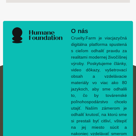
O nás
Cruelty.Farm je viacjazyčná
digitálna platforma spustená
s cieľom odhaliť pravdu za
realitami modernej živočíšnej
výroby. Poskytujeme články,
video dôkazy, vyšetrovací
obsah a vzdelávacie
materiály vo viac ako 80
jazykoch, aby sme odhalili
to, čo by továrenské
poľnohospodárstvo chcelo
utajiť. Naším zámerom je
odhaliť krutosť, na ktorú sme
si prestali byť citliví, vštepiť
na jej miesto súcit a
nakoniec vzdelávať smerom