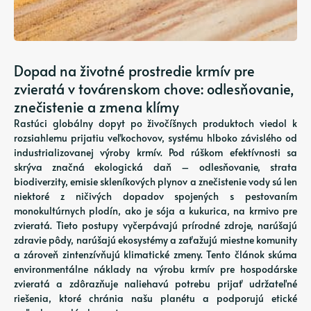
Dopad na životné prostredie krmív pre
zvieratá v továrenskom chove: odlesňovanie,
znečistenie a zmena klímy
Rastúci globálny dopyt po živočíšnych produktoch viedol k
rozsiahlemu prijatiu veľkochovov, systému hlboko závislého od
industrializovanej výroby krmív. Pod rúškom efektívnosti sa
skrýva značná ekologická daň – odlesňovanie, strata
biodiverzity, emisie skleníkových plynov a znečistenie vody sú len
niektoré z ničivých dopadov spojených s pestovaním
monokultúrnych plodín, ako je sója a kukurica, na krmivo pre
zvieratá. Tieto postupy vyčerpávajú prírodné zdroje, narúšajú
zdravie pôdy, narúšajú ekosystémy a zaťažujú miestne komunity
a zároveň zintenzívňujú klimatické zmeny. Tento článok skúma
environmentálne náklady na výrobu krmív pre hospodárske
zvieratá a zdôrazňuje naliehavú potrebu prijať udržateľné
riešenia, ktoré chránia našu planétu a podporujú etické