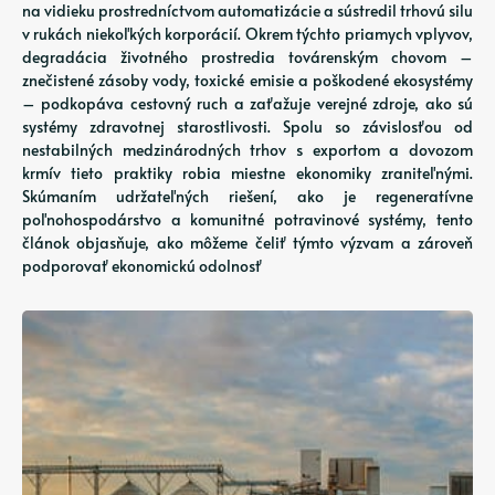
na vidieku prostredníctvom automatizácie a sústredil trhovú silu
v rukách niekoľkých korporácií. Okrem týchto priamych vplyvov,
degradácia životného prostredia továrenským chovom –
znečistené zásoby vody, toxické emisie a poškodené ekosystémy
– podkopáva cestovný ruch a zaťažuje verejné zdroje, ako sú
systémy zdravotnej starostlivosti. Spolu so závislosťou od
nestabilných medzinárodných trhov s exportom a dovozom
krmív tieto praktiky robia miestne ekonomiky zraniteľnými.
Skúmaním udržateľných riešení, ako je regeneratívne
poľnohospodárstvo a komunitné potravinové systémy, tento
článok objasňuje, ako môžeme čeliť týmto výzvam a zároveň
podporovať ekonomickú odolnosť