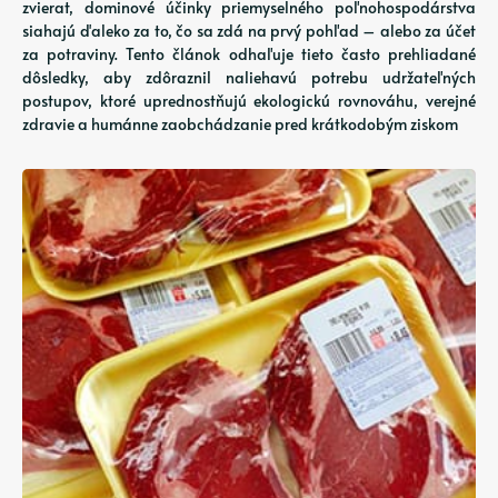
zvierat, dominové účinky priemyselného poľnohospodárstva
siahajú ďaleko za to, čo sa zdá na prvý pohľad – alebo za účet
za potraviny. Tento článok odhaľuje tieto často prehliadané
dôsledky, aby zdôraznil naliehavú potrebu udržateľných
postupov, ktoré uprednostňujú ekologickú rovnováhu, verejné
zdravie a humánne zaobchádzanie pred krátkodobým ziskom