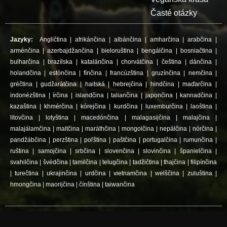
Časté otázky
Jazyky:
Angličtina
|
afrikánčina
|
albánčina
|
amharčina
|
arabčina
|
arménčina
|
azerbajdžančina
|
bieloruština
|
bengálčina
|
bosniačtina
|
bulharčina
|
brazílska
|
katalánčina
|
chorvátčina
|
čeština
|
dánčina
|
holandčina
|
estónčina
|
fínčina
|
francúzština
|
gruzínčina
|
nemčina
|
gréčtina
|
gudžarátčina
|
haitská
|
hebrejčina
|
hindčina
|
maďarčina
|
indonézština
|
írčina
|
islandčina
|
taliančina
|
japončina
|
kannadčina
|
kazaština
|
khmérčina
|
kórejčina
|
kurdčina
|
luxemburčina
|
laoština
|
litovčina
|
lotyština
|
macedónčina
|
malagasijčina
|
malajčina
|
malajálamčina
|
maltčina
|
maráthčina
|
mongolčina
|
nepálčina
|
nórčina
|
pandžábčina
|
perzština
|
poľština
|
paštčina
|
portugalčina
|
rumunčina
|
ruština
|
samojčina
|
srbčina
|
slovenčina
|
slovinčina
|
španielčina
|
svahilčina
|
švédčina
|
tamilčina
|
telugčina
|
tadžičtina
|
thajčina
|
filipínčina
|
turečtina
|
ukrajinčina
|
urdčina
|
vietnamčina
|
welščina
|
zuluština
|
hmongčina
|
maorijčina
|
čínština
|
taiwančina