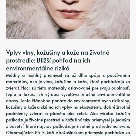
Vplyv vlny, kožušiny a kože na životné
prostredie: Bližší pohľad na ich
environmentálne riziká
Módny a textilný priemysel sa už dlho spája s používaním
materiálov, ako je vlna, kožušina a koža, ktoré pochádzajú zo
zvierat. Hoci sú tieto materiály oslavované pre svoju odolnosť,
teplo a luxus, ich výroba vyvoláva značné environmentálne
obavy. Tento článok sa ponára do environmentálnych rizík vlny,
kožušiny a kože a skúma ich vplyv na ekosystémy, dobré životné
podmienky zvierat a planétu ako celok. Ako výroba kožušín
poškodzuje životné prostredie Kožušinársky priemysel je jedným
z odvetví, ktoré najviac poškodzuje životné prostredie na svete.
Ohromujúcich 85 % koží v kožušinskom priemysle pochádza zo