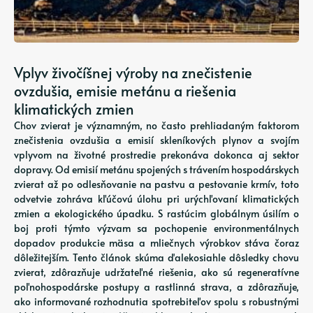
Vplyv živočíšnej výroby na znečistenie
ovzdušia, emisie metánu a riešenia
klimatických zmien
Chov zvierat je významným, no často prehliadaným faktorom
znečistenia ovzdušia a emisií skleníkových plynov a svojím
vplyvom na životné prostredie prekonáva dokonca aj sektor
dopravy. Od emisií metánu spojených s trávením hospodárskych
zvierat až po odlesňovanie na pastvu a pestovanie krmív, toto
odvetvie zohráva kľúčovú úlohu pri urýchľovaní klimatických
zmien a ekologického úpadku. S rastúcim globálnym úsilím o
boj proti týmto výzvam sa pochopenie environmentálnych
dopadov produkcie mäsa a mliečnych výrobkov stáva čoraz
dôležitejším. Tento článok skúma ďalekosiahle dôsledky chovu
zvierat, zdôrazňuje udržateľné riešenia, ako sú regeneratívne
poľnohospodárske postupy a rastlinná strava, a zdôrazňuje,
ako informované rozhodnutia spotrebiteľov spolu s robustnými