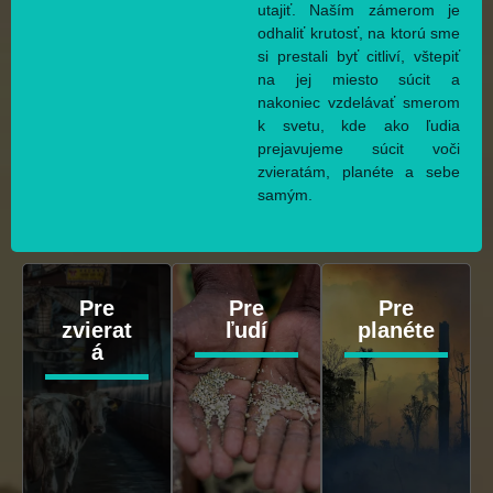
utajiť. Naším zámerom je
odhaliť krutosť, na ktorú sme
si prestali byť citliví, vštepiť
na jej miesto súcit a
nakoniec vzdelávať smerom
k svetu, kde ako ľudia
prejavujeme súcit voči
zvieratám, planéte a sebe
samým.
Pre
Pre
Pre
zvierat
ľudí
planéte
á