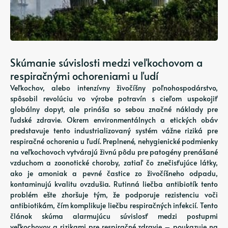
Skúmanie súvislosti medzi veľkochovom a
respiračnými ochoreniami u ľudí
Veľkochov, alebo intenzívny živočíšny poľnohospodárstvo,
spôsobil revolúciu vo výrobe potravín s cieľom uspokojiť
globálny dopyt, ale prináša so sebou značné náklady pre
ľudské zdravie. Okrem environmentálnych a etických obáv
predstavuje tento industrializovaný systém vážne riziká pre
respiračné ochorenia u ľudí. Preplnené, nehygienické podmienky
na veľkochovoch vytvárajú živnú pôdu pre patogény prenášané
vzduchom a zoonotické choroby, zatiaľ čo znečisťujúce látky,
ako je amoniak a pevné častice zo živočíšneho odpadu,
kontaminujú kvalitu ovzdušia. Rutinná liečba antibiotík tento
problém ešte zhoršuje tým, že podporuje rezistenciu voči
antibiotikám, čím komplikuje liečbu respiračných infekcií. Tento
článok skúma alarmujúcu súvislosť medzi postupmi
veľkochovov a rizikami pre respiračné zdravie – poukazuje na