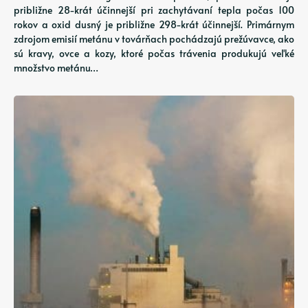
približne 28-krát účinnejší pri zachytávaní tepla počas 100
rokov a oxid dusný je približne 298-krát účinnejší. Primárnym
zdrojom emisií metánu v továrňach pochádzajú prežúvavce, ako
sú kravy, ovce a kozy, ktoré počas trávenia produkujú veľké
množstvo metánu…