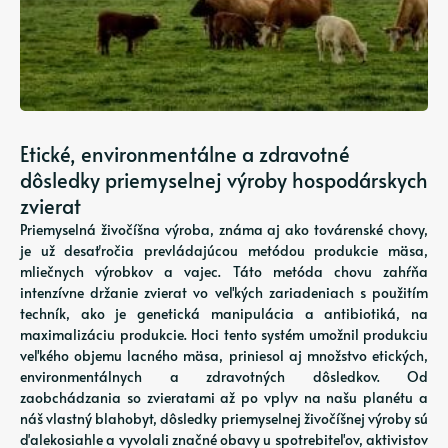
Etické, environmentálne a zdravotné
dôsledky priemyselnej výroby hospodárskych
zvierat
Priemyselná živočíšna výroba, známa aj ako továrenské chovy,
je už desaťročia prevládajúcou metódou produkcie mäsa,
mliečnych výrobkov a vajec. Táto metóda chovu zahŕňa
intenzívne držanie zvierat vo veľkých zariadeniach s použitím
techník, ako je genetická manipulácia a antibiotiká, na
maximalizáciu produkcie. Hoci tento systém umožnil produkciu
veľkého objemu lacného mäsa, priniesol aj množstvo etických,
environmentálnych a zdravotných dôsledkov. Od
zaobchádzania so zvieratami až po vplyv na našu planétu a
náš vlastný blahobyt, dôsledky priemyselnej živočíšnej výroby sú
ďalekosiahle a vyvolali značné obavy u spotrebiteľov, aktivistov