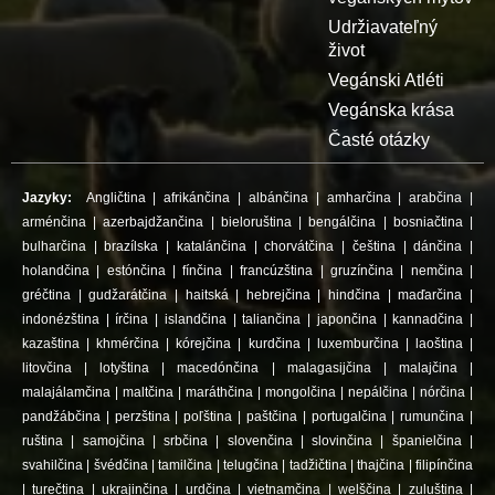
Udržiavateľný
život
Vegánski Atléti
Vegánska krása
Časté otázky
Jazyky:
Angličtina
|
afrikánčina
|
albánčina
|
amharčina
|
arabčina
|
arménčina
|
azerbajdžančina
|
bieloruština
|
bengálčina
|
bosniačtina
|
bulharčina
|
brazílska
|
katalánčina
|
chorvátčina
|
čeština
|
dánčina
|
holandčina
|
estónčina
|
fínčina
|
francúzština
|
gruzínčina
|
nemčina
|
gréčtina
|
gudžarátčina
|
haitská
|
hebrejčina
|
hindčina
|
maďarčina
|
indonézština
|
írčina
|
islandčina
|
taliančina
|
japončina
|
kannadčina
|
kazaština
|
khmérčina
|
kórejčina
|
kurdčina
|
luxemburčina
|
laoština
|
litovčina
|
lotyština
|
macedónčina
|
malagasijčina
|
malajčina
|
malajálamčina
|
maltčina
|
maráthčina
|
mongolčina
|
nepálčina
|
nórčina
|
pandžábčina
|
perzština
|
poľština
|
paštčina
|
portugalčina
|
rumunčina
|
ruština
|
samojčina
|
srbčina
|
slovenčina
|
slovinčina
|
španielčina
|
svahilčina
|
švédčina
|
tamilčina
|
telugčina
|
tadžičtina
|
thajčina
|
filipínčina
|
turečtina
|
ukrajinčina
|
urdčina
|
vietnamčina
|
welščina
|
zuluština
|