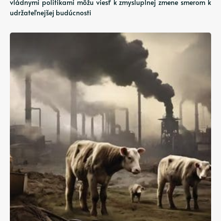
vládnymi politikami môžu viesť k zmysluplnej zmene smerom k
udržateľnejšej budúcnosti