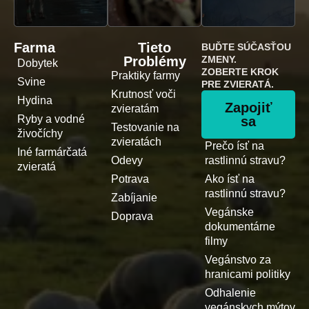
Farma
Tieto
BUĎTE SÚČASŤOU
Problémy
ZMENY.
Dobytek
ZOBERTE KROK
Praktiky farmy
Svine
PRE ZVIERATÁ.
Krutnosť voči
Hydina
Zapojiť
zvieratám
Ryby a vodné
sa
Testovanie na
živočíchy
zvieratách
Prečo ísť na
Iné farmárčatá
Odevy
rastlinnú stravu?
zvieratá
Potrava
Ako ísť na
rastlinnú stravu?
Zabíjanie
Vegánske
Doprava
dokumentárne
filmy
Vegánstvo za
hranicami politiky
Odhalenie
vegánskych mýtov