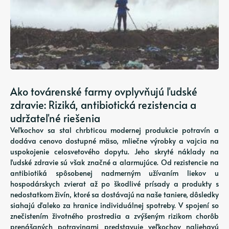
Ako továrenské farmy ovplyvňujú ľudské
zdravie: Riziká, antibiotická rezistencia a
udržateľné riešenia
Veľkochov sa stal chrbticou modernej produkcie potravín a
dodáva cenovo dostupné mäso, mliečne výrobky a vajcia na
uspokojenie celosvetového dopytu. Jeho skryté náklady na
ľudské zdravie sú však značné a alarmujúce. Od rezistencie na
antibiotiká spôsobenej nadmerným užívaním liekov u
hospodárskych zvierat až po škodlivé prísady a produkty s
nedostatkom živín, ktoré sa dostávajú na naše taniere, dôsledky
siahajú ďaleko za hranice individuálnej spotreby. V spojení so
znečistením životného prostredia a zvýšeným rizikom chorôb
prenášaných potravinami predstavuje veľkochov naliehavú