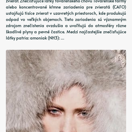
zvierat. Znečisťujúce látky továrenského chovu Továrenské farmy
alebo koncentrované kŕmne zariadenia pre zvieratá (CAFO)
ustajňujú tisíce zvierat v uzavretých priestoroch, kde produkujú
odpad vo veľkých objemoch. Tieto zariadenia sú významným
zdrojom znečistenia ovzdušia a uvoľňujú do atmosféry rôzne
škodlivé plyny a pevné častice. Medzi najčastejšie znečisťujúce
látky patria: amoniak (NH3): …