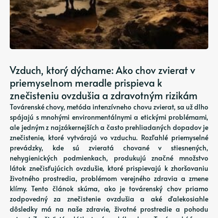
Vzduch, ktorý dýchame: Ako chov zvierat v
priemyselnom meradle prispieva k
znečisteniu ovzdušia a zdravotným rizikám
Továrenské chovy, metóda intenzívneho chovu zvierat, sa už dlho
spájajú s mnohými environmentálnymi a etickými problémami,
ale jedným z najzákernejších a často prehliadaných dopadov je
znečistenie, ktoré vytvárajú vo vzduchu. Rozľahlé priemyselné
prevádzky, kde sú zvieratá chované v stiesnených,
nehygienických podmienkach, produkujú značné množstvo
látok znečisťujúcich ovzdušie, ktoré prispievajú k zhoršovaniu
životného prostredia, problémom verejného zdravia a zmene
klímy. Tento článok skúma, ako je továrenský chov priamo
zodpovedný za znečistenie ovzdušia a aké ďalekosiahle
dôsledky má na naše zdravie, životné prostredie a pohodu