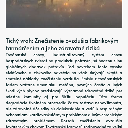
Tichý vrah: Znečistenie ovzdušia fabrikovým
farmárčením a jeho zdravotné riziká
Továrenské chovy, industrializovaný systém chovu
hospodárskych zvierat na produkciu potravín, sú hnacou silou
globálnych dodávok potravín. Pod povrchom tohto vysoko
efektívneho a ziskového odvetvia sa však skrývajú skryté a
smrteľné náklady: znečistenie ovzdušia. Emisie z továrenských
fariem vrátane amoniaku, metánu, pevných častíc a iných
škodlivých plynov predstavujú významné zdravotné riziká pre
miestne komunity aj pre širšiu populáciu. Táto forma
degradácie životného prostredia často zostáva nepovšimnutá,
ale zdravotné dôsledky sú ďalekosiahle a vedú k respiračným
ochoreniam, kardiovaskulárnym problémom a iným chronickým
zdravotným problémom. Rozsah znečistenia ovzdušia
továrenským chovom Továrenské farmy sú zodpovedné za veľkú