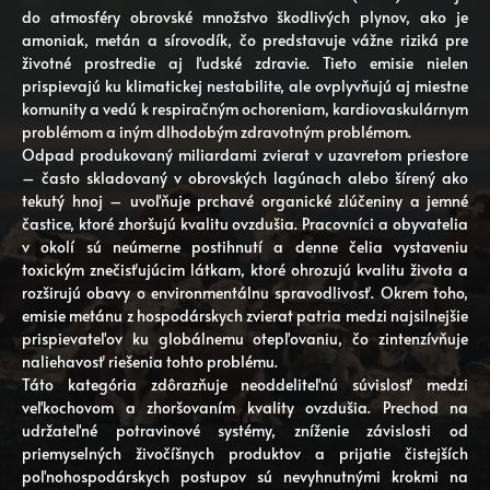
do atmosféry obrovské množstvo škodlivých plynov, ako je
amoniak, metán a sírovodík, čo predstavuje vážne riziká pre
životné prostredie aj ľudské zdravie. Tieto emisie nielen
prispievajú ku klimatickej nestabilite, ale ovplyvňujú aj miestne
komunity a vedú k respiračným ochoreniam, kardiovaskulárnym
problémom a iným dlhodobým zdravotným problémom.
Odpad produkovaný miliardami zvierat v uzavretom priestore
– často skladovaný v obrovských lagúnach alebo šírený ako
tekutý hnoj – uvoľňuje prchavé organické zlúčeniny a jemné
častice, ktoré zhoršujú kvalitu ovzdušia. Pracovníci a obyvatelia
v okolí sú neúmerne postihnutí a denne čelia vystaveniu
toxickým znečisťujúcim látkam, ktoré ohrozujú kvalitu života a
rozširujú obavy o environmentálnu spravodlivosť. Okrem toho,
emisie metánu z hospodárskych zvierat patria medzi najsilnejšie
prispievateľov ku globálnemu otepľovaniu, čo zintenzívňuje
naliehavosť riešenia tohto problému.
Táto kategória zdôrazňuje neoddeliteľnú súvislosť medzi
veľkochovom a zhoršovaním kvality ovzdušia. Prechod na
udržateľné potravinové systémy, zníženie závislosti od
priemyselných živočíšnych produktov a prijatie čistejších
poľnohospodárskych postupov sú nevyhnutnými krokmi na