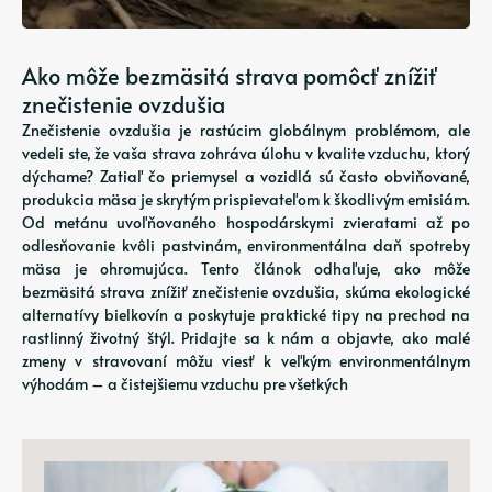
Ako môže bezmäsitá strava pomôcť znížiť
znečistenie ovzdušia
Znečistenie ovzdušia je rastúcim globálnym problémom, ale
vedeli ste, že vaša strava zohráva úlohu v kvalite vzduchu, ktorý
dýchame? Zatiaľ čo priemysel a vozidlá sú často obviňované,
produkcia mäsa je skrytým prispievateľom k škodlivým emisiám.
Od metánu uvoľňovaného hospodárskymi zvieratami až po
odlesňovanie kvôli pastvinám, environmentálna daň spotreby
mäsa je ohromujúca. Tento článok odhaľuje, ako môže
bezmäsitá strava znížiť znečistenie ovzdušia, skúma ekologické
alternatívy bielkovín a poskytuje praktické tipy na prechod na
rastlinný životný štýl. Pridajte sa k nám a objavte, ako malé
zmeny v stravovaní môžu viesť k veľkým environmentálnym
výhodám – a čistejšiemu vzduchu pre všetkých