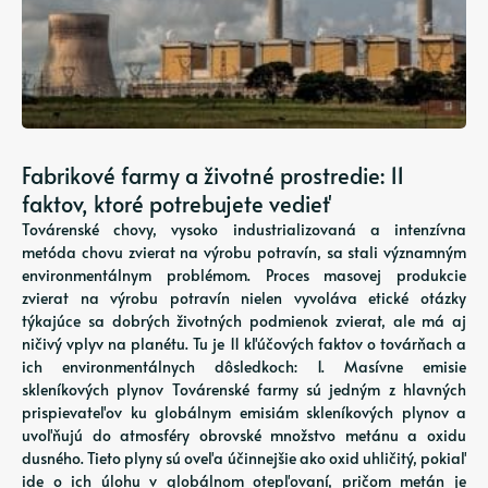
Fabrikové farmy a životné prostredie: 11
faktov, ktoré potrebujete vedieť
Továrenské chovy, vysoko industrializovaná a intenzívna
metóda chovu zvierat na výrobu potravín, sa stali významným
environmentálnym problémom. Proces masovej produkcie
zvierat na výrobu potravín nielen vyvoláva etické otázky
týkajúce sa dobrých životných podmienok zvierat, ale má aj
ničivý vplyv na planétu. Tu je 11 kľúčových faktov o továrňach a
ich environmentálnych dôsledkoch: 1. Masívne emisie
skleníkových plynov Továrenské farmy sú jedným z hlavných
prispievateľov ku globálnym emisiám skleníkových plynov a
uvoľňujú do atmosféry obrovské množstvo metánu a oxidu
dusného. Tieto plyny sú oveľa účinnejšie ako oxid uhličitý, pokiaľ
ide o ich úlohu v globálnom otepľovaní, pričom metán je