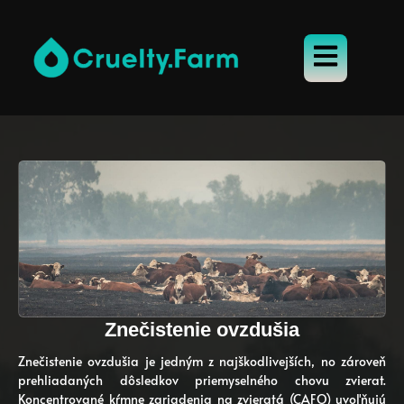
Znečistenie ovzdušia
Znečistenie ovzdušia je jedným z najškodlivejších, no zároveň
prehliadaných dôsledkov priemyselného chovu zvierat.
Koncentrované kŕmne zariadenia na zvieratá (CAFO) uvoľňujú