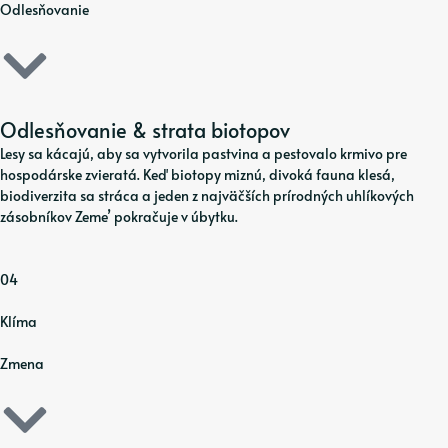
Odlesňovanie
Odlesňovanie & strata biotopov
Lesy sa kácajú, aby sa vytvorila pastvina a pestovalo krmivo pre
hospodárske zvieratá. Keď biotopy miznú, divoká fauna klesá,
biodiverzita sa stráca a jeden z najväčších prírodných uhlíkových
zásobníkov Zeme’ pokračuje v úbytku.
04
Klíma
Zmena