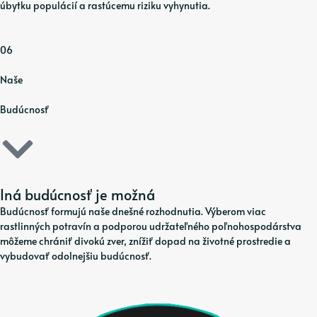
úbytku populácií a rastúcemu riziku vyhynutia.
06
Naše
Budúcnosť
Iná budúcnosť je možná
Budúcnosť formujú naše dnešné rozhodnutia. Výberom viac
rastlinných potravín a podporou udržateľného poľnohospodárstva
môžeme chrániť divokú zver, znížiť dopad na životné prostredie a
vybudovať odolnejšiu budúcnosť.