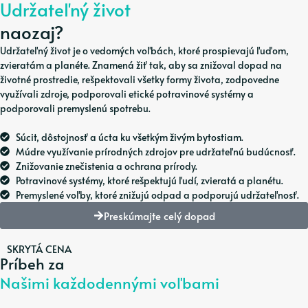
Udržateľný život
naozaj?
Udržateľný život je o vedomých voľbách, ktoré prospievajú ľuďom,
zvieratám a planéte. Znamená žiť tak, aby sa znižoval dopad na
životné prostredie, rešpektovali všetky formy života, zodpovedne
využívali zdroje, podporovali etické potravinové systémy a
podporovali premyslenú spotrebu.
Súcit, dôstojnosť a úcta ku všetkým živým bytostiam.
Múdre využívanie prírodných zdrojov pre udržateľnú budúcnosť.
Znižovanie znečistenia a ochrana prírody.
Potravinové systémy, ktoré rešpektujú ľudí, zvieratá a planétu.
Premyslené voľby, ktoré znižujú odpad a podporujú udržateľnosť.
Preskúmajte celý dopad
SKRYTÁ CENA
Príbeh za
Našimi každodennými voľbami