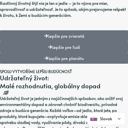
Rastlinný životný štýl nie je len o jedle – je to výzva pre mier,
spravodlivosť a udržateľnosť. Je to spôsob, akým prejavujeme rešpekt
k životu, k Zemi a budúcim generáciám.
Lepšie pre zvieratá
Lepšie pre ľudí
Lepšie pre planétu
SPOLU VYTVOŘÍME LEPŠIU BUDÚCNOSŤ
Udržateľný život:
Malé rozhodnutia, globálny dopad
Udržateľný život je jedným z najúčinnejších spôsobov, ako znížiť svoj
environmentálny dopad a zároveň chrániť biodiverzitu, prírodné
zdroje a budúce generácie. Každá voľba—od jedla, ktoré jete, po
produkty, ktoré kupujete—ovplyvňuje emisie skleníkových plynov,
Slovak
Slovak
spotrebu sladkej vody, využívanie pôdy, divokú zver a ekosystémy po