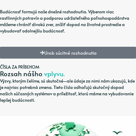
Budúcnosť formujú naše dnešné rozhodnutia. Výberom viac
rastlinných potravín a podporou udržateľného poľnohospodárstva
môžeme chrániť divokú zver, znížiť dopad na životné prostredie a
vybudovať odolnejšiu budúcnosť.
Urob súcitné rozhodnutia
ČÍSLA ZA PRÍBEHOM
Rozsah nášho
vplyvu.
Výzvy, ktorým čelíme, sú skutočné—ale údaje za nimi nám ukazujú, kde
je najviac potrebná zmena. Tieto čísla odhaľujú skutočný dopad
našich súčasných systémov a príležitosť, ktorú máme na vybudovanie
lepšej budúcnosti.