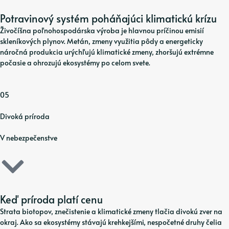
Potravinový systém poháňajúci klimatickú krízu
Živočíšna poľnohospodárska výroba je hlavnou príčinou emisií
skleníkových plynov. Metán, zmeny využitia pôdy a energeticky
náročná produkcia urýchľujú klimatické zmeny, zhoršujú extrémne
počasie a ohrozujú ekosystémy po celom svete.
05
Divoká príroda
V nebezpečenstve
Keď príroda platí cenu
Strata biotopov, znečistenie a klimatické zmeny tlačia divokú zver na
okraj. Ako sa ekosystémy stávajú krehkejšími, nespočetné druhy čelia