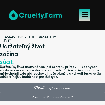
LÁSKAVEJŠÍ SVET JE UDRŽATEĽNÝ
SVET
Udržateľný život
začína
súcit.
Udržateľný život znamená viac než ochranu prírody – ide o výber
súcitu vo všetkých aspektoch nášho života. Každé naše rozhodnutie
môže chrániť zvieratá, zachovať našu planétu a vytvoriť láskavejšiu,
udržateľnejšiu budúcnosť pre všetkých.
Prečo byť vegánom?
Ako prejsť na vegánstvo?