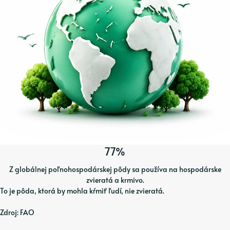
77%
Z globálnej poľnohospodárskej pôdy sa používa na hospodárske
zvieratá a krmivo.
To je pôda, ktorá by mohla kŕmiť ľudí, nie zvieratá.
Zdroj: FAO