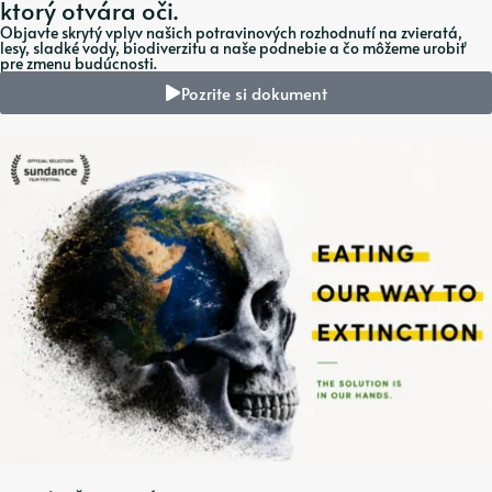
ktorý otvára oči.
Objavte skrytý vplyv našich potravinových rozhodnutí na zvieratá,
lesy, sladké vody, biodiverzitu a naše podnebie a čo môžeme urobiť
pre zmenu budúcnosti.
Pozrite si dokument