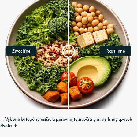
Živočíšne
Rastlinné
→ Vyberte kategóriu nižšie a porovnajte živočíšny a rastlinný spôsob
života. ↓