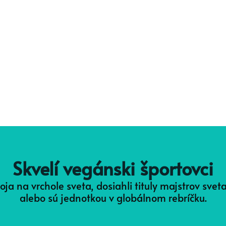
Skvelí vegánski športovci
stoja na vrchole sveta, dosiahli tituly majstrov svet
alebo sú jednotkou v globálnom rebríčku.