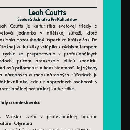
Leah Coutts
Svetová Jednotka Pre Kulturistov
eah Coutts je kulturistka svetovej triedy a
vetová jednotka v atlétskej súťaži, ktorá
osiahla pozoruhodný úspech za krátky čas. Do
úťažnej kulturistiky vstúpila s rýchlym tempom
 rýchlo sa prepracovala v profesionálnych
adoch, pričom preukázala elitnú kondíciu,
ódiovú prítomnosť a konzistentnosť. Jej výkony
a národných a medzinárodných súťažiach ju
tablovali ako jednu z popredných osobností v
rofesionálnej naturálnej kulturistike.
ituly a umiestnenia:
 Majster sveta v profesionálnej figuríne
atural Olympia