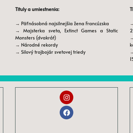
Tituly a umiestnenia:
T
→ Päťnásobná najsilnejšia žena Francúzska
→
→ Majsterka sveta, Extinct Games a Static
2
Monsters (dvakrát)
→
→ Národné rekordy
k
→ Silový trojbojár svetovej triedy
→
1