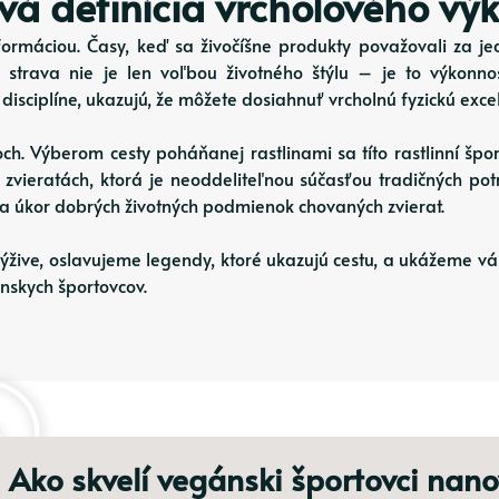
vá definícia vrcholového vý
formáciou. Časy, keď sa živočíšne produkty považovali za jed
ná strava nie je len voľbou životného štýlu – je to výkon
 disciplíne, ukazujú, že môžete dosiahnuť vrcholnú fyzickú exce
och. Výberom cesty poháňanej rastlinami sa títo rastlinní š
 zvieratách, ktorá je neoddeliteľnou súčasťou tradičných p
 na úkor dobrých životných podmienok chovaných zvierat.
výžive, oslavujeme legendy, ktoré ukazujú cestu, a ukážeme vá
nskych športovcov.
Ako skvelí vegánski športovci nano