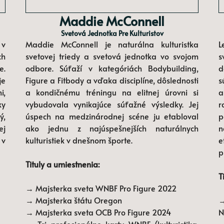
Maddie McConnell
Svetová Jednotka Pre Kulturistov
 v
Maddie McConnell je naturálna kulturistka
L
ch
svetovej triedy a svetová jednotka vo svojom
s
e.
odbore. Súťaží v kategóriách Bodybuilding,
d
je
Figure a Fitbody a vďaka disciplíne, dôslednosti
s
i,
a kondičnému tréningu na elitnej úrovni si
a
ky
vybudovala vynikajúce súťažné výsledky. Jej
r
ý,
úspech na medzinárodnej scéne ju etabloval
p
ej
ako jednu z najúspešnejších naturálnych
n
 v
kulturistiek v dnešnom športe.
e
p
Tituly a umiestnenia:
T
→ Majsterka sveta WNBF Pro Figure 2022
→ Majsterka štátu Oregon
→
→ Majsterka sveta OCB Pro Figure 2024
N