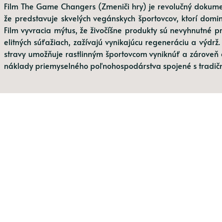
Film The Game Changers (Zmeniči hry) je revolučný dokumen
že predstavuje skvelých vegánskych športovcov, ktorí dominu
Film vyvracia mýtus, že živočíšne produkty sú nevyhnutné pre
elitných súťažiach, zažívajú vynikajúcu regeneráciu a výdrž
stravy umožňuje rastlinným športovcom vyniknúť a zároveň a
náklady priemyselného poľnohospodárstva spojené s tradičn