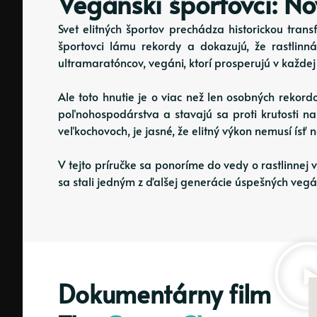
Vegánski športovci: No
Svet elitných športov prechádza historickou trans
športovci lámu rekordy a dokazujú, že rastlin
ultramaratóncov, vegáni, ktorí prosperujú v každej
Ale toto hnutie je o viac než len osobných rekord
poľnohospodárstva a stavajú sa proti krutosti na
veľkochovoch, je jasné, že elitný výkon nemusí ísť
V tejto príručke sa ponoríme do vedy o rastlinnej 
sa stali jedným z ďalšej generácie úspešných vegá
Dokumentárny film