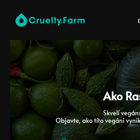
Ako Ras
Skvelí vegáns
Objavte, ako títo vegáni vyn