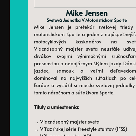
Mike Jensen
Svetová Jednotka V Motoristickom Športe
Mike Jensen je pretekár svetovej triedy
motoristickom športe a jeden z najúspešnejší
motocyklových kaskadérov na svet
Viacnásobný majster sveta neustále udivu
divákov svojimi výnimočnými zručnosťam
presnosťou a nebojácnym štýlom jazdy. Dáns
jazdec, samouk a veľmi cieľavedom
dominoval na najvyšších súťažiach po cel
Európe a vyslúžil si miesto svetovej jednotky
tomto náročnom a súťaživom športe.
Tituly a umiestnenia:
→ Viacnásobný majster sveta
→ Víťaz írskej série freestyle stuntov (IFSS)