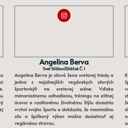
Angelina Berva
Svet Silákov/siláčok Č. 1
 a
Angelina Berva je silová žena svetovej triedy a
K
zi
jedna z najsilnejších vegánskych silových
š
e.
športovkýň na svetovej scéne. Vďaka
v
mu
mimoriadnemu odhodlaniu, tréningu na elitnej
s
vý
úrovni a rastlinnému životnému štýlu dosiahla
ž
ej
vrchol svojho športu a dokázala, že maximálnu
d
silu a špičkový výkon možno dosiahnuť aj
o
vegánskou stravou.
s