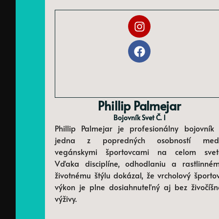
Phillip Palmejar
Bojovník Svet Č. 1
Phillip Palmejar je profesionálny bojovník
jedna z popredných osobností med
vegánskymi športovcami na celom svet
Vďaka disciplíne, odhodlaniu a rastlinné
životnému štýlu dokázal, že vrcholový športo
výkon je plne dosiahnuteľný aj bez živočíšn
výživy.