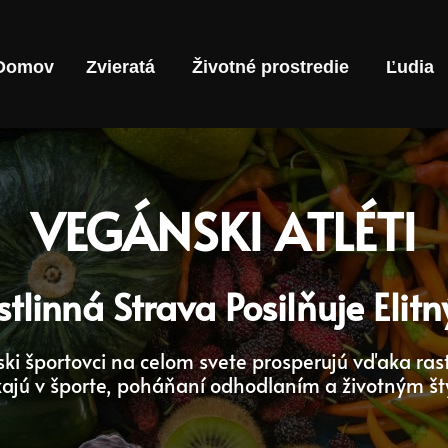
Domov
Zvieratá
Životné prostredie
Ľudia
VEGÁNSKI ATLÉTI
tlinná Strava Posilňuje Elit
ki športovci na celom svete prosperujú vďaka rast
ikajú v športe, poháňaní odhodlaním a životným št