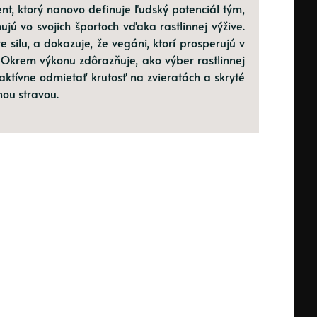
t, ktorý nanovo definuje ľudský potenciál tým,
jú vo svojich športoch vďaka rastlinnej výžive.
 silu, a dokazuje, že vegáni, ktorí prosperujú v
. Okrem výkonu zdôrazňuje, ako výber rastlinnej
ktívne odmietať krutosť na zvieratách a skryté
ou stravou.