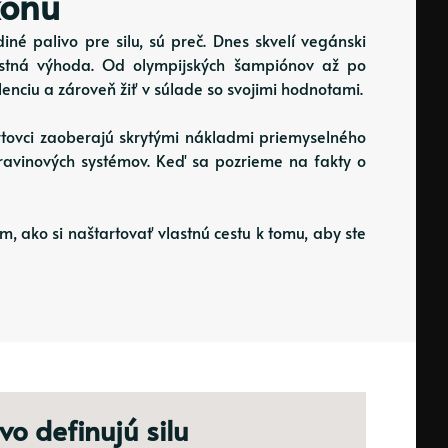
konu
iné palivo pre silu, sú preč. Dnes skvelí vegánski
nostná výhoda. Od olympijských šampiónov až po
lenciu a zároveň žiť v súlade so svojimi hodnotami.
portovci zaoberajú skrytými nákladmi priemyselného
otravinových systémov. Keď sa pozrieme na fakty o
m, ako si naštartovať vlastnú cestu k tomu, aby ste
vo definujú silu