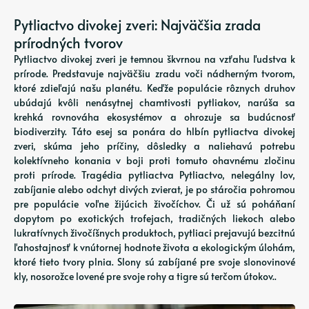
Pytliactvo divokej zveri: Najväčšia zrada
prírodných tvorov
Pytliactvo divokej zveri je temnou škvrnou na vzťahu ľudstva k
prírode. Predstavuje najväčšiu zradu voči nádherným tvorom,
ktoré zdieľajú našu planétu. Keďže populácie rôznych druhov
ubúdajú kvôli nenásytnej chamtivosti pytliakov, narúša sa
krehká rovnováha ekosystémov a ohrozuje sa budúcnosť
biodiverzity. Táto esej sa ponára do hlbín pytliactva divokej
zveri, skúma jeho príčiny, dôsledky a naliehavú potrebu
kolektívneho konania v boji proti tomuto ohavnému zločinu
proti prírode. Tragédia pytliactva Pytliactvo, nelegálny lov,
zabíjanie alebo odchyt divých zvierat, je po stáročia pohromou
pre populácie voľne žijúcich živočíchov. Či už sú poháňaní
dopytom po exotických trofejach, tradičných liekoch alebo
lukratívnych živočíšnych produktoch, pytliaci prejavujú bezcitnú
ľahostajnosť k vnútornej hodnote života a ekologickým úlohám,
ktoré tieto tvory plnia. Slony sú zabíjané pre svoje slonovinové
kly, nosorožce lovené pre svoje rohy a tigre sú terčom útokov..