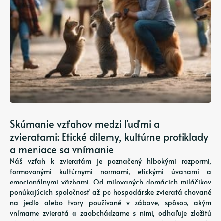
Skúmanie vzťahov medzi ľuďmi a
zvieratami: Etické dilemy, kultúrne protiklady
a meniace sa vnímanie
Náš vzťah k zvieratám je poznačený hlbokými rozpormi,
formovanými kultúrnymi normami, etickými úvahami a
emocionálnymi väzbami. Od milovaných domácich miláčikov
ponúkajúcich spoločnosť až po hospodárske zvieratá chované
na jedlo alebo tvory používané v zábave, spôsob, akým
vnímame zvieratá a zaobchádzame s nimi, odhaľuje zložitú