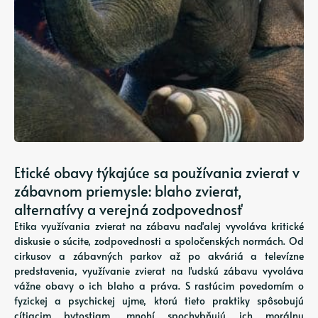
Etické obavy týkajúce sa používania zvierat v
zábavnom priemysle: blaho zvierat,
alternatívy a verejná zodpovednosť
Etika využívania zvierat na zábavu naďalej vyvoláva kritické
diskusie o súcite, zodpovednosti a spoločenských normách. Od
cirkusov a zábavných parkov až po akváriá a televízne
predstavenia, využívanie zvierat na ľudskú zábavu vyvoláva
vážne obavy o ich blaho a práva. S rastúcim povedomím o
fyzickej a psychickej ujme, ktorú tieto praktiky spôsobujú
cítiacim bytostiam, mnohí spochybňujú ich morálnu