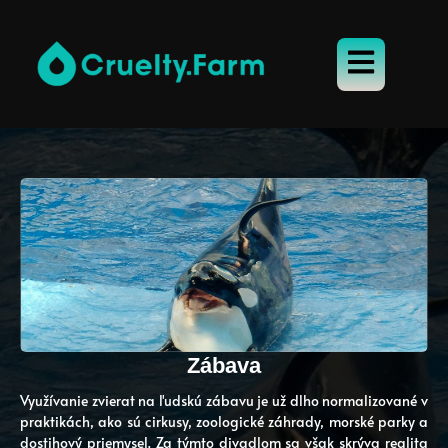
Zábava
Využívanie zvierat na ľudskú zábavu je už dlho normalizované v
praktikách, ako sú cirkusy, zoologické záhrady, morské parky a
dostihový priemysel. Za týmto divadlom sa však skrýva realita