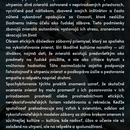
utrpenia: divé zvieratá zatvorené v neprirodzených priestoroch,
vycvičené pod nátlakom, zbavené svojich inštinktov a často
nútené vykonávať opakujúce sa činnosti, ktoré neslúžia
žiadnemu inému účelu ako ľudskej zábave. Tieto podmienky
zbavujú zvieratá autonómie, vystavujú ich stresu, zraneniam a
skracujú im život.
Okrem etických dôsledkov zábavný priemysel, ktorý sa spolieha
na vykorisťovanie zvierat, šíri škodlivé kultúrne naratívy – učí
divákov, najmä deti, že zvieratá existujú predovšetkým ako
predmety na ľudské použitie, a nie ako cítiace bytosti s
vnútornou hodnotou. Táto normalizácia zajatia podporuje
ľahostajnosť k utrpeniu zvierat a podkopáva úsilie o pestovanie
empatie a rešpektu naprieč druhmi.
Spochybňovanie týchto praktík znamená uznať, že skutočné
ocenenie zvierat by malo prameniť z ich pozorovania v ich
prirodzenom prostredí alebo prostredníctvom etických,
nevykorisťovateľských foriem vzdelávania a rekreácie. Keďže
spoločnosť prehodnocuje svoj vzťah k zvieratám, odklon od
vykorisťovateľských modelov zábavy sa stáva krokom smerom k
súcitnejšej kultúre – kultúre, kde radosť, úžas a učenie nie sú
založené na utrpení, ale na rešpekte a spolunažívaní.