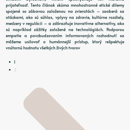
prijateľnosť. Tento článok skúma mnohostranné etické dilemy
spojené so zábavou založenou na zvieratách – zaoberá sa
otázkami, ako sú súhlas, vplyvy na zdravie, kultúrne rozdiely,
medzery v regulácii – a zdôrazňuje inovatívne alternatívy, ako
sú napríklad zážitky založené na technológiách. Podporou
empatie a povzbudzovaním informovaných rozhodnutí sa
môžeme usilovať o humánnejší prístup, ktorý rešpektuje
vnútornú hodnotu všetkých živých tvorov
1
2