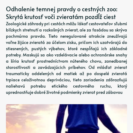
Odhalenie temnej pravdy o cestných zoo:
Skrytá krutosť voči zvieratám pozdĺž ciest
Zoologické záhrady pri cestách môžu lákať cestovateľov sľubmi
blízkych stretnutí a rozkošných zvierat, ale za fasádou sa skrýva
pochmúrna pravda. Tieto neregulované atrakcie zneužívajú
voľne žijúce zvieratá za účelom zisku, pričom ich uzatvárajú do
stiesnených, pustých výbehov, ktoré nespĺňajú ich základné
potreby. Maskujú sa ako vzdelávacie alebo ochranárske snahy
a šíria krutosť prostredníctvom núteného chovu, zanedbanej
starostlivosti a zavádzajúcich príbehov. Od mláďat zvierat
traumaticky oddelených od matiek až po dospelé zvieratá
trpiace celoživotnou depriváciou, tieto zariadenia zdôrazňujú
naliehavú potrebu etického cestovného ruchu, ktorý
uprednostňuje dobré životné podmienky zvierat pred zábavou