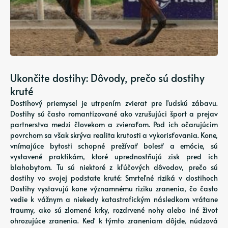
Ukončite dostihy: Dôvody, prečo sú dostihy
kruté
Dostihový priemysel je utrpením zvierat pre ľudskú zábavu.
Dostihy sú často romantizované ako vzrušujúci šport a prejav
partnerstva medzi človekom a zvieraťom. Pod ich očarujúcim
povrchom sa však skrýva realita krutosti a vykorisťovania. Kone,
vnímajúce bytosti schopné prežívať bolesť a emócie, sú
vystavené praktikám, ktoré uprednostňujú zisk pred ich
blahobytom. Tu sú niektoré z kľúčových dôvodov, prečo sú
dostihy vo svojej podstate kruté: Smrteľné riziká v dostihoch
Dostihy vystavujú kone významnému riziku zranenia, čo často
vedie k vážnym a niekedy katastrofickým následkom vrátane
traumy, ako sú zlomené krky, rozdrvené nohy alebo iné život
ohrozujúce zranenia. Keď k týmto zraneniam dôjde, núdzová