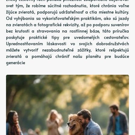
svet tým, že robíme súcitné rozhodnutia, ktoré chránia voľne
žijúce zvieratá, podporujú udržateľnosť a ctia miestne kultúry.
Od vyhýbania sa vykorisťovateľským praktikám, ako sú jazdy
na zvieratách a fotografické rekvizity, až po podporu suvenírov
bez krutosti a stravovania na rastlinnej báze, táto príručka
poskytuje praktické tipy pre uvedomelých cestovateľov.
Uprednostňovaním láskavosti vo svojich dobrodružstvách
môžete vytvoriť nezabudnuteľné zážitky, ktoré rešpektujú
zvieratá a pomáhajú chrániť našu planétu pre budúce
generácie