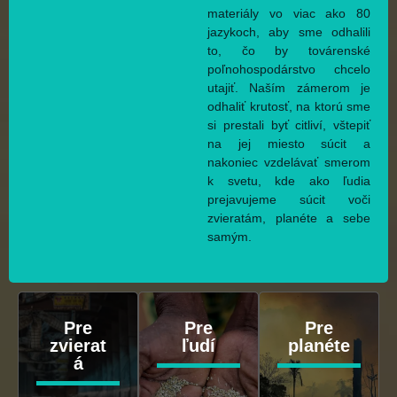
materiály vo viac ako 80
jazykoch, aby sme odhalili
to, čo by továrenské
poľnohospodárstvo chcelo
utajiť. Naším zámerom je
odhaliť krutosť, na ktorú sme
si prestali byť citliví, vštepiť
na jej miesto súcit a
nakoniec vzdelávať smerom
k svetu, kde ako ľudia
prejavujeme súcit voči
zvieratám, planéte a sebe
samým.
Pre
Pre
Pre
zvierat
ľudí
planéte
á