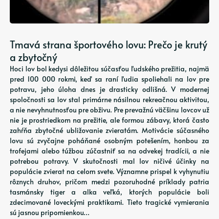
Tmavá strana športového lovu: Prečo je krutý
a zbytočný
Hoci lov bol kedysi dôležitou súčasťou ľudského prežitia, najmä
pred 100 000 rokmi, keď sa raní ľudia spoliehali na lov pre
potravu, jeho úloha dnes je drasticky odlišná. V modernej
spoločnosti sa lov stal primárne násilnou rekreačnou aktivitou,
a nie nevyhnutnosťou pre obživu. Pre prevažnú väčšinu lovcov už
nie je prostriedkom na prežitie, ale formou zábavy, ktorá často
zahŕňa zbytočné ubližovanie zvieratám. Motivácie súčasného
lovu sú zvyčajne poháňané osobným potešením, honbou za
trofejami alebo túžbou zúčastniť sa na odvekej tradícii, a nie
potrebou potravy. V skutočnosti mal lov ničivé účinky na
populácie zvierat na celom svete. Významne prispel k vyhynutiu
rôznych druhov, pričom medzi pozoruhodné príklady patria
tasmánsky tiger a alka veľká, ktorých populácie boli
zdecimované loveckými praktikami. Tieto tragické vymierania
sú jasnou pripomienkou…