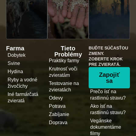
Farma
Tieto
BUĎTE SÚČASŤOU
Problémy
ZMENY.
Dobytek
ZOBERTE KROK
Praktiky farmy
Svine
PRE ZVIERATÁ.
Krutnosť voči
Hydina
Zapojiť
zvieratám
Ryby a vodné
sa
Testovanie na
živočíchy
zvieratách
Prečo ísť na
Iné farmárčatá
Odevy
rastlinnú stravu?
zvieratá
Potrava
Ako ísť na
rastlinnú stravu?
Zabíjanie
Vegánske
Doprava
dokumentárne
filmy