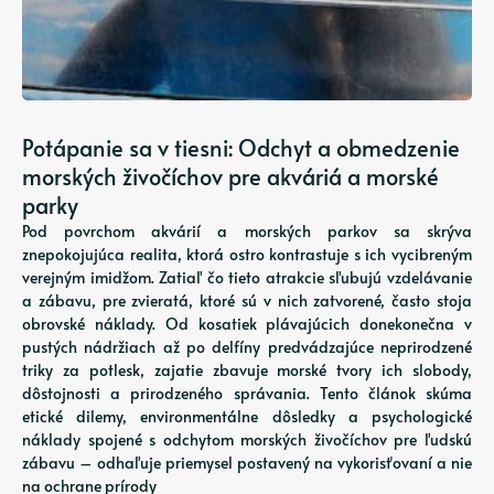
Potápanie sa v tiesni: Odchyt a obmedzenie
morských živočíchov pre akváriá a morské
parky
Pod povrchom akvárií a morských parkov sa skrýva
znepokojujúca realita, ktorá ostro kontrastuje s ich vycibreným
verejným imidžom. Zatiaľ čo tieto atrakcie sľubujú vzdelávanie
a zábavu, pre zvieratá, ktoré sú v nich zatvorené, často stoja
obrovské náklady. Od kosatiek plávajúcich donekonečna v
pustých nádržiach až po delfíny predvádzajúce neprirodzené
triky za potlesk, zajatie zbavuje morské tvory ich slobody,
dôstojnosti a prirodzeného správania. Tento článok skúma
etické dilemy, environmentálne dôsledky a psychologické
náklady spojené s odchytom morských živočíchov pre ľudskú
zábavu – odhaľuje priemysel postavený na vykorisťovaní a nie
na ochrane prírody