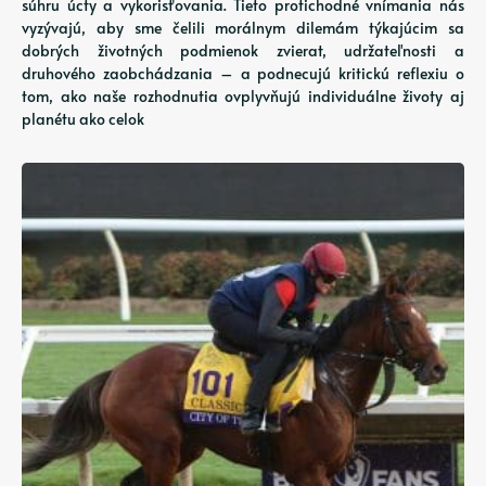
súhru úcty a vykorisťovania. Tieto protichodné vnímania nás
vyzývajú, aby sme čelili morálnym dilemám týkajúcim sa
dobrých životných podmienok zvierat, udržateľnosti a
druhového zaobchádzania – a podnecujú kritickú reflexiu o
tom, ako naše rozhodnutia ovplyvňujú individuálne životy aj
planétu ako celok