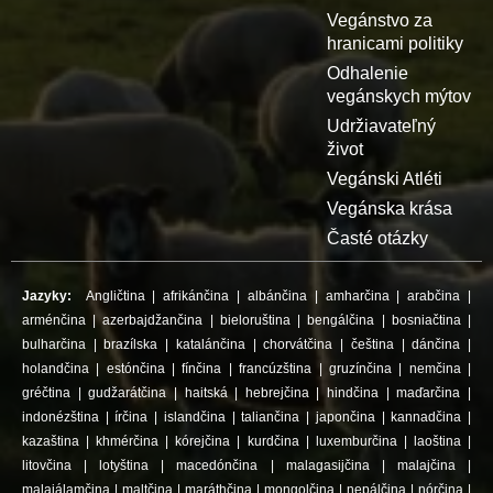
Vegánstvo za
hranicami politiky
Odhalenie
vegánskych mýtov
Udržiavateľný
život
Vegánski Atléti
Vegánska krása
Časté otázky
Jazyky:
Angličtina
|
afrikánčina
|
albánčina
|
amharčina
|
arabčina
|
arménčina
|
azerbajdžančina
|
bieloruština
|
bengálčina
|
bosniačtina
|
bulharčina
|
brazílska
|
katalánčina
|
chorvátčina
|
čeština
|
dánčina
|
holandčina
|
estónčina
|
fínčina
|
francúzština
|
gruzínčina
|
nemčina
|
gréčtina
|
gudžarátčina
|
haitská
|
hebrejčina
|
hindčina
|
maďarčina
|
indonézština
|
írčina
|
islandčina
|
taliančina
|
japončina
|
kannadčina
|
kazaština
|
khmérčina
|
kórejčina
|
kurdčina
|
luxemburčina
|
laoština
|
litovčina
|
lotyština
|
macedónčina
|
malagasijčina
|
malajčina
|
malajálamčina
|
maltčina
|
maráthčina
|
mongolčina
|
nepálčina
|
nórčina
|