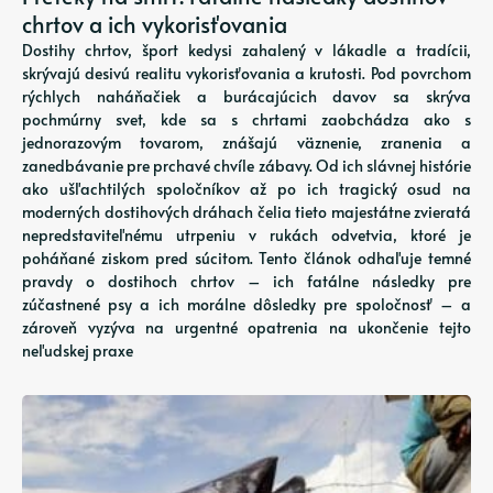
chrtov a ich vykorisťovania
Dostihy chrtov, šport kedysi zahalený v lákadle a tradícii,
skrývajú desivú realitu vykorisťovania a krutosti. Pod povrchom
rýchlych naháňačiek a burácajúcich davov sa skrýva
pochmúrny svet, kde sa s chrtami zaobchádza ako s
jednorazovým tovarom, znášajú väznenie, zranenia a
zanedbávanie pre prchavé chvíle zábavy. Od ich slávnej histórie
ako ušľachtilých spoločníkov až po ich tragický osud na
moderných dostihových dráhach čelia tieto majestátne zvieratá
nepredstaviteľnému utrpeniu v rukách odvetvia, ktoré je
poháňané ziskom pred súcitom. Tento článok odhaľuje temné
pravdy o dostihoch chrtov – ich fatálne následky pre
zúčastnené psy a ich morálne dôsledky pre spoločnosť – a
zároveň vyzýva na urgentné opatrenia na ukončenie tejto
neľudskej praxe