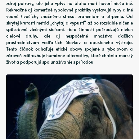
zdroj potravy, ale jeho vplyv na blaho morí hovorí niečo iné.
Rekreačné aj komerčné rybolovné praktiky vystavujú ryby a iné
vodné živočíchy značnému stresu, zraneniam a utrpeniu. Od
skrytej krutosti metód „chytaj a vypusti“ až po rozsiahle ničenie
spôsobené vlečnými sieťami, tieto činnosti poškodzujú nielen
cieľové druhy, ale aj nespočetné množstvo ďalších
prostredníctvom vedľajších úlovkov a opusteného výstroja.
Tento článok odhaľuje etické obavy spojené s rybolovom a
zároveň zdôrazňuje humánne alternatívy, ktoré chránia morský
život a podporujú spolunažívanie s prírodou