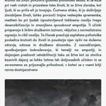
Krutost do živali povzroča globoko psihološko škodo, ki se kaže
pri vseh vrstah in prizadene tako živali, ki so žrtve zlorabe, kot
ljudi, ki so priče ali jo izvajajo. Čustvena stiska, ki jo doživljajo
zlorabljene živali, lahko povzroči trajne vedenjske spremembe,
medtem ko pri ljudeh izpostavljenost takšnemu nasilju tvega
desenzibilizacijo in zmanjšano sposobnost empatije. Ti učinki
prispevajo k širšim družbenim izzivom, vključno z normalizirano
agresijo in cikli nasilja. Ta članek preučuje zapletene psihološke
posledice krutosti do živali in poudarja njen vpliv na duševno
zdravje, odnose in družbeno dinamiko. Z ozaveščanjem,
spodbujanjem izobraževanja, ki temelji na empatiji, in
dajanjem prednosti rehabilitaciji tako za žrtve kot za storilce
kaznivih dejanj se lahko lotimo teh daljnosežnih učinkov in se
zavzamemo za prijaznejšo prihodnost, v kateri se z vsemi bitji
ravna dostojanstveno