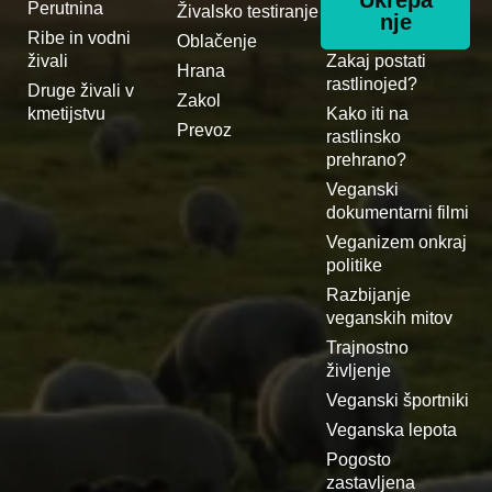
Ukrepa
Perutnina
Živalsko testiranje
nje
Ribe in vodni
Oblačenje
živali
Zakaj postati
Hrana
rastlinojed?
Druge živali v
Zakol
kmetijstvu
Kako iti na
Prevoz
rastlinsko
prehrano?
Veganski
dokumentarni filmi
Veganizem onkraj
politike
Razbijanje
veganskih mitov
Trajnostno
življenje
Veganski športniki
Veganska lepota
Pogosto
zastavljena