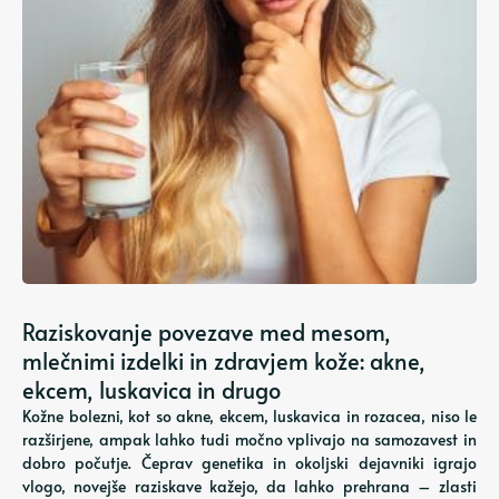
Raziskovanje povezave med mesom,
mlečnimi izdelki in zdravjem kože: akne,
ekcem, luskavica in drugo
Kožne bolezni, kot so akne, ekcem, luskavica in rozacea, niso le
razširjene, ampak lahko tudi močno vplivajo na samozavest in
dobro počutje. Čeprav genetika in okoljski dejavniki igrajo
vlogo, novejše raziskave kažejo, da lahko prehrana – zlasti