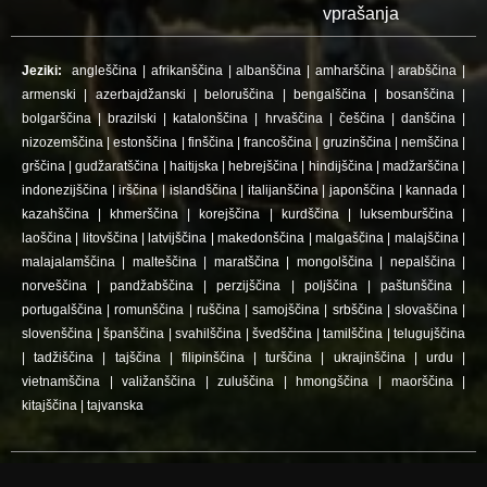
vprašanja
Jeziki:
angleščina
|
afrikanščina
|
albanščina
|
amharščina
|
arabščina
|
armenski
|
azerbajdžanski
|
beloruščina
|
bengalščina
|
bosanščina
|
bolgarščina
|
brazilski
|
katalonščina
|
hrvaščina
|
češčina
|
danščina
|
nizozemščina
|
estonščina
|
finščina
|
francoščina
|
gruzinščina
|
nemščina
|
grščina
|
gudžaratščina
|
haitijska
|
hebrejščina
|
hindijščina
|
madžarščina
|
indonezijščina
|
irščina
|
islandščina
|
italijanščina
|
japonščina
|
kannada
|
kazahščina
|
khmerščina
|
korejščina
|
kurdščina
|
luksemburščina
|
laoščina
|
litovščina
|
latvijščina
|
makedonščina
|
malgaščina
|
malajščina
|
malajalamščina
|
malteščina
|
maratščina
|
mongolščina
|
nepalščina
|
norveščina
|
pandžabščina
|
perzijščina
|
poljščina
|
paštunščina
|
portugalščina
|
romunščina
|
ruščina
|
samojščina
|
srbščina
|
slovaščina
|
slovenščina
|
španščina
|
svahilščina
|
švedščina
|
tamilščina
|
telugujščina
|
tadžiščina
|
tajščina
|
filipinščina
|
turščina
|
ukrajinščina
|
urdu
|
vietnamščina
|
valižanščina
|
zuluščina
|
hmongščina
|
maorščina
|
kitajščina
|
tajvanska