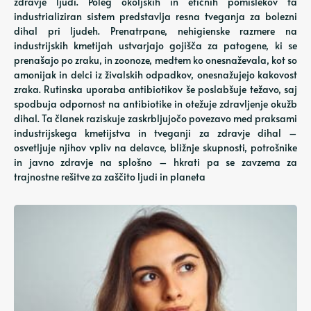
zdravje ljudi. Poleg okoljskih in etičnih pomislekov ta
industrializiran sistem predstavlja resna tveganja za bolezni
dihal pri ljudeh. Prenatrpane, nehigienske razmere na
industrijskih kmetijah ustvarjajo gojišča za patogene, ki se
prenašajo po zraku, in zoonoze, medtem ko onesnaževala, kot so
amonijak in delci iz živalskih odpadkov, onesnažujejo kakovost
zraka. Rutinska uporaba antibiotikov še poslabšuje težavo, saj
spodbuja odpornost na antibiotike in otežuje zdravljenje okužb
dihal. Ta članek raziskuje zaskrbljujočo povezavo med praksami
industrijskega kmetijstva in tveganji za zdravje dihal –
osvetljuje njihov vpliv na delavce, bližnje skupnosti, potrošnike
in javno zdravje na splošno – hkrati pa se zavzema za
trajnostne rešitve za zaščito ljudi in planeta