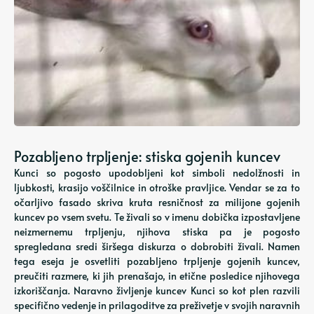
Pozabljeno trpljenje: stiska gojenih kuncev
Kunci so pogosto upodobljeni kot simboli nedolžnosti in
ljubkosti, krasijo voščilnice in otroške pravljice. Vendar se za to
očarljivo fasado skriva kruta resničnost za milijone gojenih
kuncev po vsem svetu. Te živali so v imenu dobička izpostavljene
neizmernemu trpljenju, njihova stiska pa je pogosto
spregledana sredi širšega diskurza o dobrobiti živali. Namen
tega eseja je osvetliti pozabljeno trpljenje gojenih kuncev,
preučiti razmere, ki jih prenašajo, in etične posledice njihovega
izkoriščanja. Naravno življenje kuncev Kunci so kot plen razvili
specifično vedenje in prilagoditve za preživetje v svojih naravnih