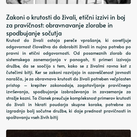
Zakoni o krutosti do živali, etični izzivi in ​​boj
za pravičnost: obravnavanje zlorabe in
spodbujanje sočutja
Krutost do živali ostaja pereče vprašanje, ki osvetljuje
odgovornost človeštva do dobrobiti živali in nujno potrebo po
pravni in etični odgovornosti. Od posameznih zlorab do
sistemskega zanemarjanja v panogah, ti primeri izzivajo
družbe, da se soočijo s tem, kako se z živalmi ravna kot z
čutečimi bitji. Ker se zakoni razvijajo in ozaveščenost javnosti
narašča, je za obravnavo krutosti do živali potreben večplasten
pristop – krepitev zakonodaje, zagotavljanje pravičnega
izvrševanja, spodbujanje izobraževanja in zavzemanje za
strožje kazni. Ta članek preučuje kompleksnost primerov krutosti
do živali in hkrati poudarja skupne korake, potrebne za
izgradnjo bolj sočutne družbe, ki daje prednost pravičnosti in
spoštovanju vseh živih bitij