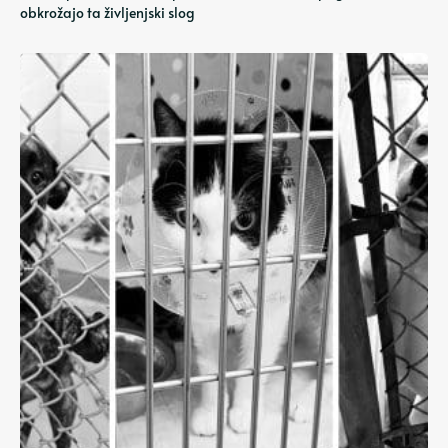
obkrožajo ta življenjski slog