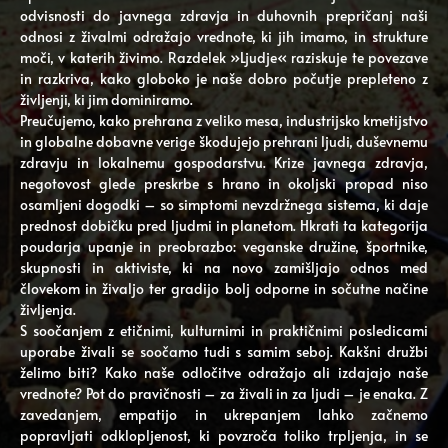
odvisnosti do javnega zdravja in duhovnih prepričanj naši
odnosi z živalmi odražajo vrednote, ki jih imamo, in strukture
moči, v katerih živimo. Razdelek »Ljudje« raziskuje te povezave
in razkriva, kako globoko je naše dobro počutje prepleteno z
življenji, ki jim dominiramo.
Preučujemo, kako prehrana z veliko mesa, industrijsko kmetijstvo
in globalne dobavne verige škodujejo prehrani ljudi, duševnemu
zdravju in lokalnemu gospodarstvu. Krize javnega zdravja,
negotovost glede preskrbe s hrano in okoljski propad niso
osamljeni dogodki – so simptomi nevzdržnega sistema, ki daje
prednost dobičku pred ljudmi in planetom. Hkrati ta kategorija
poudarja upanje in preobrazbo: veganske družine, športnike,
skupnosti in aktiviste, ki na novo zamišljajo odnos med
človekom in živaljo ter gradijo bolj odporne in sočutne načine
življenja.
S soočanjem z etičnimi, kulturnimi in praktičnimi posledicami
uporabe živali se soočamo tudi s samim seboj. Kakšni družbi
želimo biti? Kako naše odločitve odražajo ali izdajajo naše
vrednote? Pot do pravičnosti – za živali in za ljudi – je enaka. Z
zavedanjem, empatijo in ukrepanjem lahko začnemo
popravljati odklopljenost, ki povzroča toliko trpljenja, in se