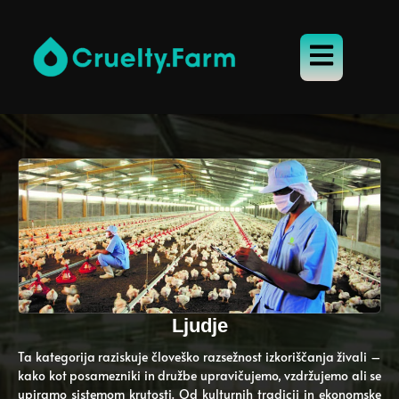
Ljudje
Ta kategorija raziskuje človeško razsežnost izkoriščanja živali –
kako kot posamezniki in družbe upravičujemo, vzdržujemo ali se
upiramo sistemom krutosti. Od kulturnih tradicij in ekonomske