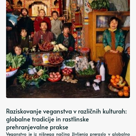
Raziskovanje veganstva v različnih kulturah:
globalne tradicije in rastlinske
prehranjevalne prakse
Veganstvo je iz nišnega načina življenja preraslo v globalno