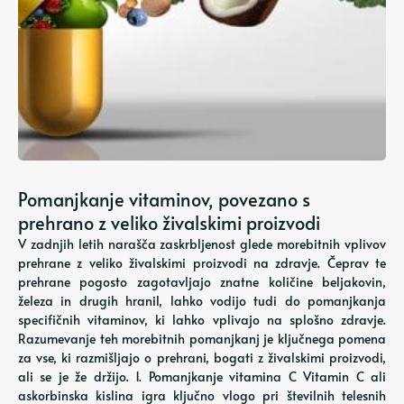
Pomanjkanje vitaminov, povezano s
prehrano z veliko živalskimi proizvodi
V zadnjih letih narašča zaskrbljenost glede morebitnih vplivov
prehrane z veliko živalskimi proizvodi na zdravje. Čeprav te
prehrane pogosto zagotavljajo znatne količine beljakovin,
železa in drugih hranil, lahko vodijo tudi do pomanjkanja
specifičnih vitaminov, ki lahko vplivajo na splošno zdravje.
Razumevanje teh morebitnih pomanjkanj je ključnega pomena
za vse, ki razmišljajo o prehrani, bogati z živalskimi proizvodi,
ali se je že držijo. 1. Pomanjkanje vitamina C Vitamin C ali
askorbinska kislina igra ključno vlogo pri številnih telesnih