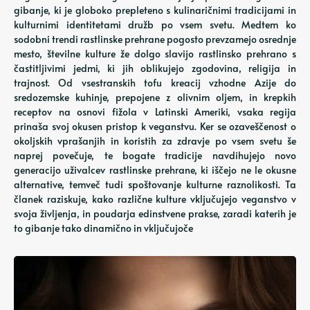
gibanje, ki je globoko prepleteno s kulinaričnimi tradicijami in
kulturnimi identitetami družb po vsem svetu. Medtem ko
sodobni trendi rastlinske prehrane pogosto prevzamejo osrednje
mesto, številne kulture že dolgo slavijo rastlinsko prehrano s
častitljivimi jedmi, ki jih oblikujejo zgodovina, religija in
trajnost. Od vsestranskih tofu kreacij vzhodne Azije do
sredozemske kuhinje, prepojene z olivnim oljem, in krepkih
receptov na osnovi fižola v Latinski Ameriki, vsaka regija
prinaša svoj okusen pristop k veganstvu. Ker se ozaveščenost o
okoljskih vprašanjih in koristih za zdravje po vsem svetu še
naprej povečuje, te bogate tradicije navdihujejo novo
generacijo uživalcev rastlinske prehrane, ki iščejo ne le okusne
alternative, temveč tudi spoštovanje kulturne raznolikosti. Ta
članek raziskuje, kako različne kulture vključujejo veganstvo v
svoja življenja, in poudarja edinstvene prakse, zaradi katerih je
to gibanje tako dinamično in vključujoče