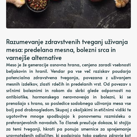
Razumevanje zdravstvenih tveganj uživanja
mesa: predelana mesna, bolezni srca in
varnejše alternative
Meso je že generacije osnovna hrana, cenjeno zaradi vsebnosti
beljakovin in hranil. Vendar pa vse več raziskav poudarja
potencialna zdravstvena tveganja, povezana z uživanjem
mesnih izdelkov, zlasti rdečih in predelanih vrst. Od povezav s
srčnimi boleznimi in rakom do skrbi glede odpornosti na
antibiotike, hormonskega neravnovesja in bolezni, ki se
prenašajo s hrano, so posledice sodobnega uživanja mesa vse
bolj pod drobnogledom. Skupaj z okoljskimi in etičnimi vidiki te
ugotovitve mnoge spodbujajo k ponovnemu razmisleku o
prehranjevalnih navadah. Ta članek preučuje dokaze, ki stojijo
za temi tveganji, hkrati pa ponuja smernice za sprejemanje
uravnoteženih odločitev, ki podpirajo tako osebno zdravje kot