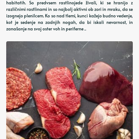
habitatih. So predvsem rastlinojede živali, ki se hranijo z
različnimi rastlinami in so najbolj aktivni ob zori in mraku, da se
izognejo plenilcem. Ko so nad tlemi, kunci kažejo budno vedenje,
kot je sedenje na zadnjih nogah, da bi iskali nevarnost, in
zanašanje na svoj oster voh in periferne ..