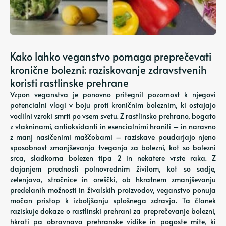
Kako lahko veganstvo pomaga preprečevati
kronične bolezni: raziskovanje zdravstvenih
koristi rastlinske prehrane
Vzpon veganstva je ponovno pritegnil pozornost k njegovi
potencialni vlogi v boju proti kroničnim boleznim, ki ostajajo
vodilni vzroki smrti po vsem svetu. Z rastlinsko prehrano, bogato
z vlakninami, antioksidanti in esencialnimi hranili – in naravno
z manj nasičenimi maščobami – raziskave poudarjajo njeno
sposobnost zmanjševanja tveganja za bolezni, kot so bolezni
srca, sladkorna bolezen tipa 2 in nekatere vrste raka. Z
dajanjem prednosti polnovrednim živilom, kot so sadje,
zelenjava, stročnice in oreščki, ob hkratnem zmanjševanju
predelanih možnosti in živalskih proizvodov, veganstvo ponuja
močan pristop k izboljšanju splošnega zdravja. Ta članek
raziskuje dokaze o rastlinski prehrani za preprečevanje bolezni,
hkrati pa obravnava prehranske vidike in pogoste mite, ki