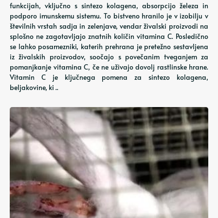
funkcijah, vključno s sintezo kolagena, absorpcijo železa in
podporo imunskemu sistemu. To bistveno hranilo je v izobilju v
številnih vrstah sadja in zelenjave, vendar živalski proizvodi na
splošno ne zagotavljajo znatnih količin vitamina C. Posledično
se lahko posamezniki, katerih prehrana je pretežno sestavljena
iz živalskih proizvodov, soočajo s povečanim tveganjem za
pomanjkanje vitamina C, če ne uživajo dovolj rastlinske hrane.
Vitamin C je ključnega pomena za sintezo kolagena,
beljakovine, ki ..