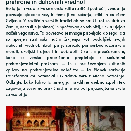
prehrane in duhovnih vrednot
Religija in veganstvo se morda zdita različni področji, vendar ju
povezuje globoka vez, ki temelji na sočutju, etiki in čuječem
življenju. V različnih verskih tradicijah se nauki, kot so skrb za
Zemljo, nenasilje (ahimsa) in spoštovanje vseh bitij, usklajujejo z
načeli veganstva. Ta povezava je mnoge pripeljala do tega, da
so sprejeli rastlinski način življenja kot podaljšek svojih
duhovnih vrednot, hkrati pa je sprožila pomembne razprave o
morali, okoljski trajnosti in dobrobiti živali. S preučevanjem,
kako se verska prepričanja prepletajo s sočutnimi
prehranjevalnimi praksami – in s preučevanjem kulturnih
vplivov na prehranjevalne odločitve – ta članek raziskuje
transformativni potencial uskladitve vere z etično potrošnjo.
Odkrijte, kako lahko ta sinergija navdihne osebno izpolnitev,
zagovarja socialno pravičnost in utira pot prijaznejšemu svetu
za vsa bitja