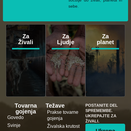
sočutje do živali, planeta in
sebe.
Za
Za
Za
Živali
Ljudje
planet
Tovarna
Težave
POSTANITE DEL
gojenja
SPREMEMBE.
Prakse tovarne
UKREPAJTE ZA
Govedo
gojenja
ŽIVALI.
Svinje
Živalska krutost