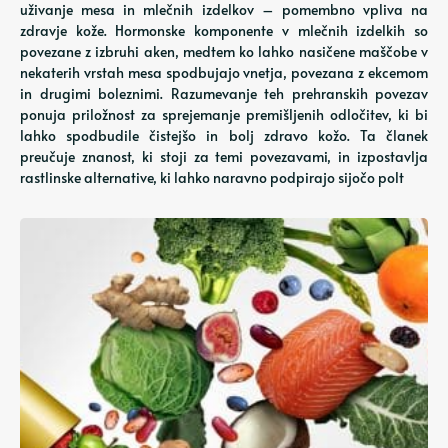
uživanje mesa in mlečnih izdelkov – pomembno vpliva na
zdravje kože. Hormonske komponente v mlečnih izdelkih so
povezane z izbruhi aken, medtem ko lahko nasičene maščobe v
nekaterih vrstah mesa spodbujajo vnetja, povezana z ekcemom
in drugimi boleznimi. Razumevanje teh prehranskih povezav
ponuja priložnost za sprejemanje premišljenih odločitev, ki bi
lahko spodbudile čistejšo in bolj zdravo kožo. Ta članek
preučuje znanost, ki stoji za temi povezavami, in izpostavlja
rastlinske alternative, ki lahko naravno podpirajo sijočo polt