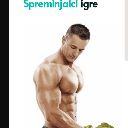
Spreminjalci
igre