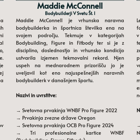
Maddie McConnell
Bodybuilderji V Svetu Št. 1
da
Maddie McConnell je vrhunska naravna
L
ih
bodybuilderka in športnica številka ena na
f
ni
svojem področju. Tekmuje v kategorijah
v
al
Bodybuilding, Figure in Fitbody ter si je z
t
o,
disciplino, doslednostjo in vrhunsko kondicijo
z
e.
ustvarila izjemen tekmovalni rekord. Njen
p
je
uspeh na mednarodnem prizorišču jo je
v
ej
uveljavil kot eno najuspešnejših naravnih
d
na
bodybuilderk v današnjem športu.
m
e
Nazivi in ​​uvrstitve:
n
→ Svetovna prvakinja WNBF Pro Figure 2022
N
→ Prvakinja zvezne države Oregon
ov
→ Svetovna prvakinja OCB Pro Figure 2024
→
→ Tri profesionalne kartice WNBF
N