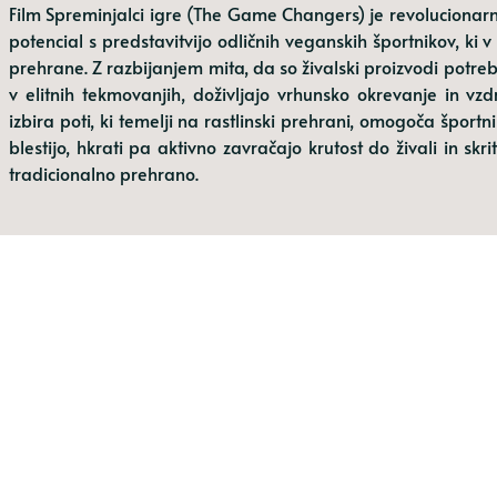
Film Spreminjalci igre (The Game Changers) je revolucionarn
potencial s predstavitvijo odličnih veganskih športnikov, ki v
prehrane. Z razbijanjem mita, da so živalski proizvodi potreb
v elitnih tekmovanjih, doživljajo vrhunsko okrevanje in vzdr
izbira poti, ki temelji na rastlinski prehrani, omogoča športn
blestijo, hkrati pa aktivno zavračajo krutost do živali in skr
tradicionalno prehrano.