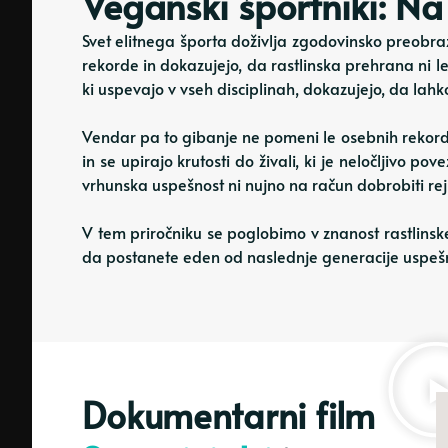
Veganski športniki: N
Svet elitnega športa doživlja zgodovinsko preobrazb
rekorde in dokazujejo, da rastlinska prehrana ni l
ki uspevajo v vseh disciplinah, dokazujejo, da lahk
Vendar pa to gibanje ne pomeni le osebnih rekordov. Z
in se upirajo krutosti do živali, ki je neločljivo
vrhunska uspešnost ni nujno na račun dobrobiti rejn
V tem priročniku se poglobimo v znanost rastlinsk
da postanete eden od naslednje generacije uspešn
Dokumentarni film