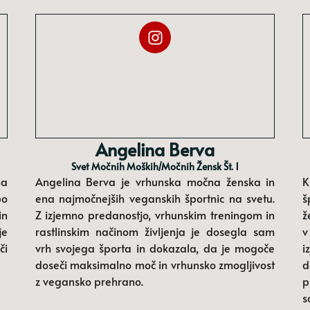
Angelina Berva
Svet Močnih Moških/močnih Žensk Št. 1
na
Angelina Berva je vrhunska močna ženska in
K
po
ena najmočnejših veganskih športnic na svetu.
š
in
Z izjemno predanostjo, vrhunskim treningom in
ž
je
rastlinskim načinom življenja je dosegla sam
v
či
vrh svojega športa in dokazala, da je mogoče
i
doseči maksimalno moč in vrhunsko zmogljivost
d
z vegansko prehrano.
p
s