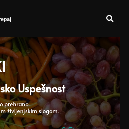
repaj
I
nsko Uspešnost
ko prehrano.
kim življenjskim slogom.