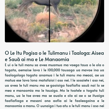
O Le Itu Pogisa o le Tulimanu i Taaloga: Aisea
e Sauā ai ma e Le Manaomia
E ui o le tuli manu sa avea muamua ma vaega taua o le ola o
tagata, aemaise lava i le 100,000 tausaga ua mavae ina ua
faalagolago tagata anamua i le tuli manu mo meaai, ae ua
matua ese lava lona matafaioi i aso nei. I le sosaiete i aso nei,
ua avea le tuli manu ma se gaoioiga faafiafia sauā nai lo se
mea e manaomia mo le tausiga. Mo le toatele o tagata tuli
manu, ua le toe avea ma se auala e ola ai ae o se ituaiga
faafiafiaga e masani ona aofia ai le faaleagaina e le
manaomia o manu. O uunaiga i tua atu o le tuli manu i aso nei