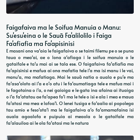
Faigafaiva ma le Soifua Manuia o Manu:
Su'esu'eina o le Sauā Fa'alilolilo i Faiga
Fa'afiafia ma Fa'apisinisi
E masani ona vaʻaia le faigafaiva o se taimi filemu pe o se puna
taua o meaʻai, ae o lona aʻafiaga i le soifua manuia o le
gataifale e taʻu mai ai se tala ese. O faigafaiva faʻafiafia ma
faʻapisinisi e mafua ai ona mafatia tele iʻa ma isi manu i le vai,
manuʻa, ma mafatiaga. Mai le sauā natia o auala e puʻe ma
faʻasaʻoloto ai iʻa e oʻo atu i le faʻaumatiaga tele e mafua mai i
le fagotaina o iʻa, o nei gaioiga e le gata ina afaina ai ituaiga
o iʻa faʻatatau ae faʻapea foʻi ma le tele o isi e ala i mea e maua
faʻatasi ma mea e lafoaʻi. O lenei tusiga e faʻaalia ai popolega
tau amio e fesoʻotaʻi ma le faigafaiva aʻo faʻamamafaina isi
auala agaalofa e puipuia ai meaola o le gataifale ma
faʻalauiloa ai le ola faʻatasi ma le natura