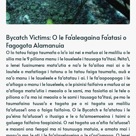
Bycatch Victims: O le Fa'aleagaina Fa'atasi o
Fagogota Alamanuia
O lo tatou faiga taumafa o loʻo iai nei e mafua ai le maliliu o le
silia ma le 9 piliona manu i le laueleele i tausaga taʻitasi. Peitaʻi,
o lenei fuainumera mataʻutia e naʻo le faʻailoa mai ai o le
lautele o mafatiaga i totonu o la tatou faiga taumafa, auā e
naʻo manu i le laueleele e faʻatatau i ai. I le faʻaopoopoga i le
aʻafiaga o manu i le laueleele, o le pisinisi faifaiva e mafua ai se
aʻafiaga mataʻutia i meaola o le sami, ma fasiotia ai le tele o
piliona o iʻa ma isi meaola o le sami i tausaga taʻitasi, pe mo le
taumafaina tuusaʻo e tagata pe o ni tagata ua maliliu
faʻafuaseʻi ona o faiga faifaiva. O le Bycatch e faʻatatau i le
puʻeina faʻafuaseʻi o ituaiga e le o faʻamoemoeina i taimi o
galuega faifaiva faapisinisi. O nei tagata ua aʻafia faʻafuaseʻi
e masani ona feagai ma ni taunuuga matuia, e amata mai i
manuʻa ma le oti i le faʻalavelaveina o le siʻosiʻomaga. O lenei