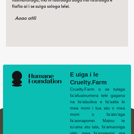
fiafia ai i se suiga sologa lelei.
Aoao atili
E uiga i le
Cruelty.Farm
Cruelty.Farm o se tulaga
faʻafuainumera tele gagana
na faʻalauiloa e faʻaalia le
mea moni i tua atu o mea
moni o faʻatoʻaga
faʻaonaponei. Matou te
tuʻuina atu tala, faʻamaoniga
vitio, mea faʻasaienisi, ma