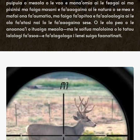
puipuia o meaola o le vao e manaʻomia ai le feagai ai ma
pisinisi ma faiga masani e faʻaaogaina ai le natura o se mea e
mafai ona faʻaumatia, ma faiga faʻapitoa e faʻaaloalogia ai le
ola faʻatasi nai lo le faʻaaogaina sese. O le ola pea o le
anoanoaʻi o ituaiga meaola—ma le soifua maloloina o lo tatou
lalolagi faʻasoa—e faʻalagolago i lenei suiga faanatinati.