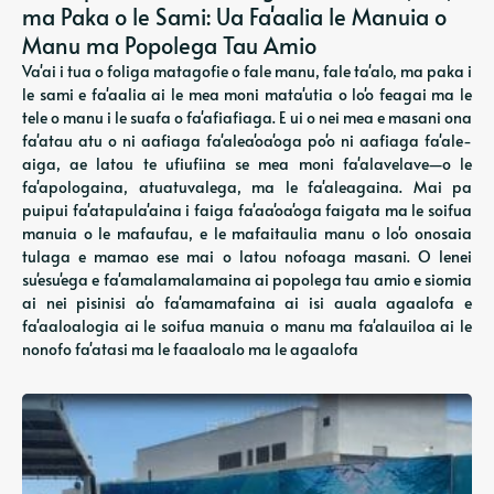
ma Paka o le Sami: Ua Fa'aalia le Manuia o
Manu ma Popolega Tau Amio
Va'ai i tua o foliga matagofie o fale manu, fale ta'alo, ma paka i
le sami e fa'aalia ai le mea moni mata'utia o lo'o feagai ma le
tele o manu i le suafa o fa'afiafiaga. E ui o nei mea e masani ona
fa'atau atu o ni aafiaga fa'alea'oa'oga po'o ni aafiaga fa'ale-
aiga, ae latou te ufiufiina se mea moni fa'alavelave—o le
fa'apologaina, atuatuvalega, ma le fa'aleagaina. Mai pa
puipui fa'atapula'aina i faiga fa'aa'oa'oga faigata ma le soifua
manuia o le mafaufau, e le mafaitaulia manu o lo'o onosaia
tulaga e mamao ese mai o latou nofoaga masani. O lenei
su'esu'ega e fa'amalamalamaina ai popolega tau amio e siomia
ai nei pisinisi a'o fa'amamafaina ai isi auala agaalofa e
fa'aaloalogia ai le soifua manuia o manu ma fa'alauiloa ai le
nonofo fa'atasi ma le faaaloalo ma le agaalofa