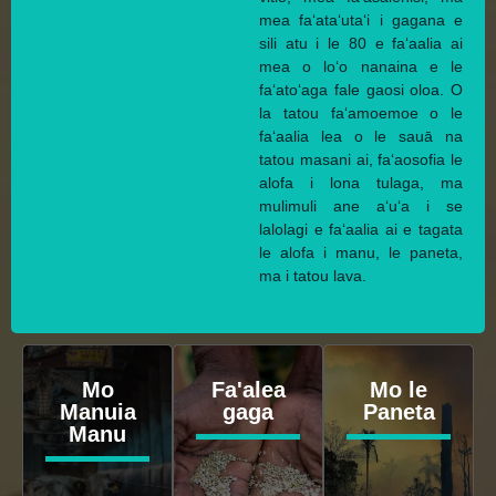
mea faʻataʻutaʻi i gagana e
sili atu i le 80 e faʻaalia ai
mea o loʻo nanaina e le
faʻatoʻaga fale gaosi oloa. O
la tatou faʻamoemoe o le
faʻaalia lea o le sauā na
tatou masani ai, faʻaosofia le
alofa i lona tulaga, ma
mulimuli ane aʻuʻa i se
lalolagi e faʻaalia ai e tagata
le alofa i manu, le paneta,
ma i tatou lava.
Mo
Fa'alea
Mo le
Manuia
gaga
Paneta
Manu