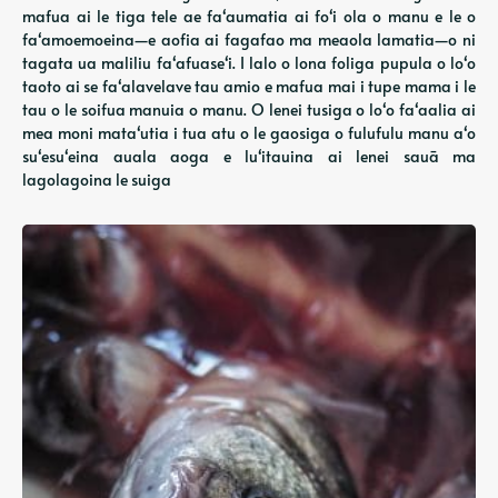
mafua ai le tiga tele ae faʻaumatia ai foʻi ola o manu e le o
faʻamoemoeina—e aofia ai fagafao ma meaola lamatia—o ni
tagata ua maliliu faʻafuaseʻi. I lalo o lona foliga pupula o loʻo
taoto ai se faʻalavelave tau amio e mafua mai i tupe mama i le
tau o le soifua manuia o manu. O lenei tusiga o loʻo faʻaalia ai
mea moni mataʻutia i tua atu o le gaosiga o fulufulu manu aʻo
suʻesuʻeina auala aoga e luʻitauina ai lenei sauā ma
lagolagoina le suiga