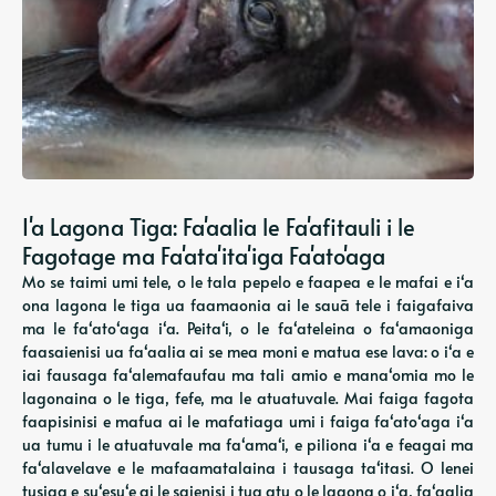
I'a Lagona Tiga: Fa'aalia le Fa'afitauli i le
Fagotage ma Fa'ata'ita'iga Fa'ato'aga
Mo se taimi umi tele, o le tala pepelo e faapea e le mafai e iʻa
ona lagona le tiga ua faamaonia ai le sauā tele i faigafaiva
ma le faʻatoʻaga iʻa. Peitaʻi, o le faʻateleina o faʻamaoniga
faasaienisi ua faʻaalia ai se mea moni e matua ese lava: o iʻa e
iai fausaga faʻalemafaufau ma tali amio e manaʻomia mo le
lagonaina o le tiga, fefe, ma le atuatuvale. Mai faiga fagota
faapisinisi e mafua ai le mafatiaga umi i faiga faʻatoʻaga iʻa
ua tumu i le atuatuvale ma faʻamaʻi, e piliona iʻa e feagai ma
faʻalavelave e le mafaamatalaina i tausaga taʻitasi. O lenei
tusiga e suʻesuʻe ai le saienisi i tua atu o le lagona o iʻa, faʻaalia