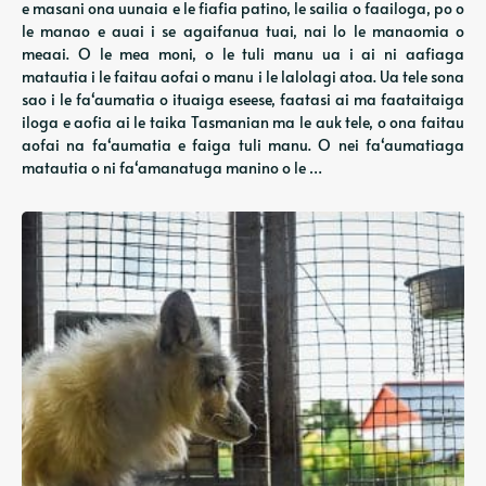
e masani ona uunaia e le fiafia patino, le sailia o faailoga, po o
le manao e auai i se agaifanua tuai, nai lo le manaomia o
meaai. O le mea moni, o le tuli manu ua i ai ni aafiaga
matautia i le faitau aofai o manu i le lalolagi atoa. Ua tele sona
sao i le faʻaumatia o ituaiga eseese, faatasi ai ma faataitaiga
iloga e aofia ai le taika Tasmanian ma le auk tele, o ona faitau
aofai na faʻaumatia e faiga tuli manu. O nei faʻaumatiaga
matautia o ni faʻamanatuga manino o le …