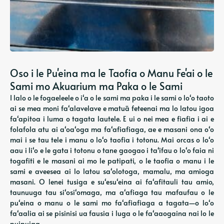
Oso i le Pu'eina ma le Taofia o Manu Fe'ai o le
Sami mo Akuarium ma Paka o le Sami
I lalo o le fogaeleele o iʻa o le sami ma paka i le sami o loʻo taoto
ai se mea moni faʻalavelave e matuā feteenai ma lo latou igoa
faʻapitoa i luma o tagata lautele. E ui o nei mea e fiafia i ai e
folafola atu ai aʻoaʻoga ma faʻafiafiaga, ae e masani ona oʻo
mai i se tau tele i manu o loʻo taofia i totonu. Mai orcas o loʻo
aau i liʻo e le gata i totonu o tane gaogao i taʻifau o loʻo faia ni
togafiti e le masani ai mo le patipati, o le taofia o manu i le
sami e aveesea ai lo latou saʻolotoga, mamalu, ma amioga
masani. O lenei tusiga e suʻesuʻeina ai faʻafitauli tau amio,
taunuuga tau siʻosiʻomaga, ma aʻafiaga tau mafaufau o le
puʻeina o manu o le sami mo faʻafiafiaga a tagata—o loʻo
faʻaalia ai se pisinisi ua fausia i luga o le faʻaaogaina nai lo le
puipuiga