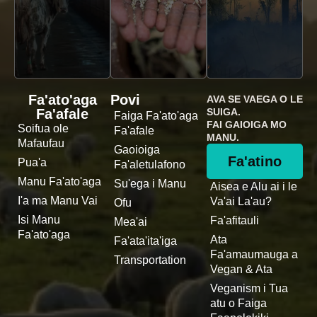
Fa'ato'aga
Povi
AVA SE VAEGA O LE
Fa'afale
SUIGA.
Faiga Fa'ato'aga
FAI GAIOIGA MO
Soifua ole
Fa'afale
MANU.
Mafaufau
Gaoioiga
Fa'atino
Pua'a
Fa'aletulafono
Manu Fa'ato'aga
Su'ega i Manu
Aisea e Alu ai i le
I'a ma Manu Vai
Va'ai La'au?
Ofu
Isi Manu
Fa'afitauli
Mea'ai
Fa'ato'aga
Ata
Fa'ata'ita'iga
Fa'amaumauga a
Transportation
Vegan & Ata
Veganism i Tua
atu o Faiga