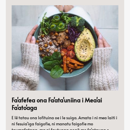
Fa'afefea ona Fa'ata'uniina i Mea'ai
Fa'ato'aga
E lē tatau ona lofituina oe i le suiga. Amata i ni mea laiti i
ni fesuia'iga faigofie, ni manatu faigofie mo
taumafataga, ma ni fautuaga aogā mo fa'atauga e