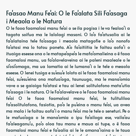
Fa'asao Manu Fe'ai: O le Fa'alata Sili Fa'asaga
i Meaola o le Natura
O le faoa faamalosi manu fe’ai o se ila pogisa i le va fealoa’i a
tagata soifua ma le lalolagi masani. O lo’o fa’atusalia ai le
fa’alataina tele fa’asaga i meaola matagofie o lo’o nonofo
fa’atasi ma lo tatou paneta. A’o fa’aitiitia le faitau aofa’i o
ituaiga eseese ona o le matape’ape’a le mafa’amalieina o ē faoa
faamalosi manu, ua fa’alavelaveina ai le paleni maaleale o le
si’osi’omaga, ma ua lamatia ai le lumana’i o le tele o meaola
eseese. O lenei tusiga e su’esu’e loloto ai le faoa faamalosi manu
fe’ai, su’esu’eina ona mafua’aga, taunuuga, ma le mana’omia
vave o se gaioiga fa’atasi e tau ai lenei solitulafono mata’utia
fa’asaga i le natura. O le Fa’alavelave o le Faoa faamalosi manu
fe’ai O le faoa faamalosi manu fe’ai, le tulituliloa
fa’asolitulafono, fasiotia, po’o le pu’eina o manu fe’ai, ua avea
ma mala i le faitau aofa’i o manu fe’ai mo le tele o seneturi. Pe o
le mafua’aga o le mana’omia o ipu fa’ailoga ese, vaila’au
fa’aleaganu’u, po’o oloa tau manu e maua ai tupe, o ē faoa
faamalosi manu fe’ai e fa’aalia ai le le amana’iaina o le taua