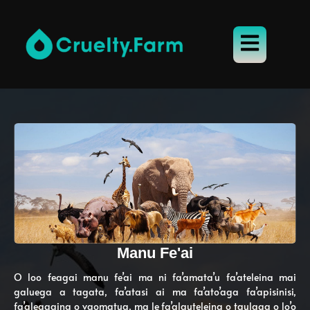
Manu Fe'ai
O loo feagai manu fe’ai ma ni fa’amata’u fa’ateleina mai
galuega a tagata, fa’atasi ai ma fa’ato’aga fa’apisinisi,
fa’aleagaina o vaomatua, ma le fa’alauteleina o taulaga o lo’o