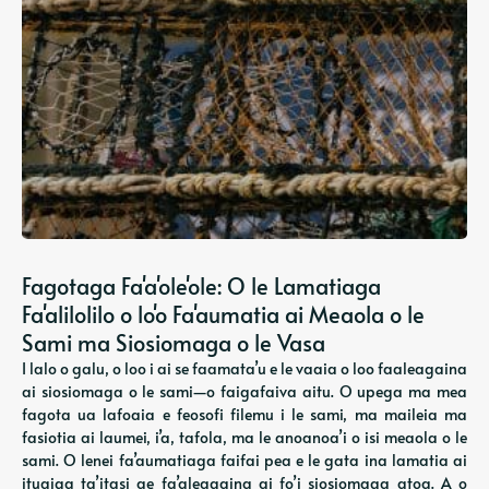
Fagotaga Fa'a'ole'ole: O le Lamatiaga
Fa'alilolilo o lo'o Fa'aumatia ai Meaola o le
Sami ma Siosiomaga o le Vasa
I lalo o galu, o loo i ai se faamata’u e le vaaia o loo faaleagaina
ai siosiomaga o le sami—o faigafaiva aitu. O upega ma mea
fagota ua lafoaia e feosofi filemu i le sami, ma maileia ma
fasiotia ai laumei, i’a, tafola, ma le anoanoa’i o isi meaola o le
sami. O lenei fa’aumatiaga faifai pea e le gata ina lamatia ai
ituaiga ta’itasi ae fa’aleagaina ai fo’i siosiomaga atoa. A o