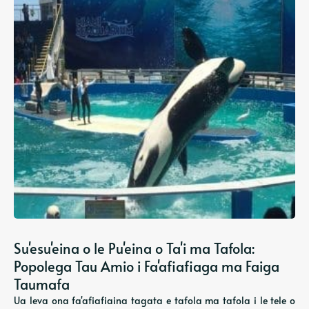
Su'esu'eina o le Pu'eina o Ta'i ma Tafola:
Popolega Tau Amio i Fa'afiafiaga ma Faiga
Taumafa
Ua leva ona fa'afiafiaina tagata e tafola ma tafola i le tele o