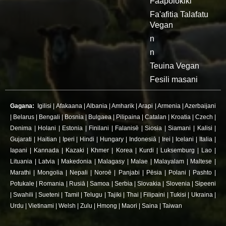
Faapolokiki
Fa'afitia Talafatu
Vegan
n
n
Teuina Vegan
Fesili masani
Gagana:
Igilisi
|
Afakaana
|
Albania
|
Amharik
|
Arapi
|
Armenia
|
Azerbaijani
|
Belarus
|
Bengali
|
Bosnia
|
Bulgaea
|
Pilipaina
|
Catalan
|
Kroatia
|
Czech
|
Denima
|
Holani
|
Estonia
|
Finilani
|
Falanisē
|
Siosia
|
Siamani
|
Kalisi
|
Gujarati
|
Haitian
|
Iperi
|
Hindi
|
Hungary
|
Indonesiā
|
Irei
|
Icelani
|
Italia
|
Iapani
|
Kannada
|
Kazaki
|
Khmer
|
Korea
|
Kurdi
|
Luksemburg
|
Lao
|
Lituania
|
Latvia
|
Makedonia
|
Malagasy
|
Malae
|
Malayalam
|
Maltese
|
Marathi
|
Mongolia
|
Nepali
|
Noroē
|
Panjabi
|
Pēsia
|
Polani
|
Pashto
|
Potukale
|
Romania
|
Rusiā
|
Samoa
|
Serbia
|
Slovakia
|
Slovenia
|
Sipeeni
|
Swahili
|
Sueteni
|
Tamil
|
Telugu
|
Tajiki
|
Thai
|
Filipaini
|
Tukisi
|
Ukraina
|
Urdu
|
Vietinami
|
Welsh
|
Zulu
|
Hmong
|
Maori
|
Saina
|
Taiwan