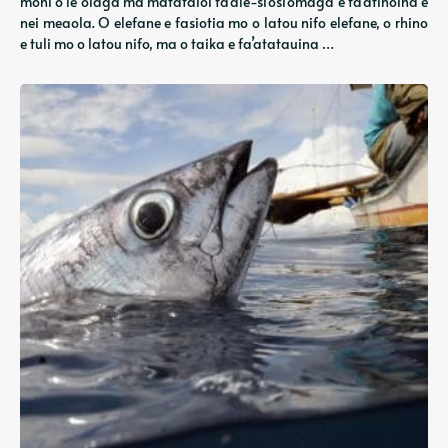
moni o le olaga ma matafaioi fa’ale-si’osi’omaga e fa’atinoina e
nei meaola. O elefane e fasiotia mo o latou nifo elefane, o rhino
e tuli mo o latou nifo, ma o taika e fa’atatauina …