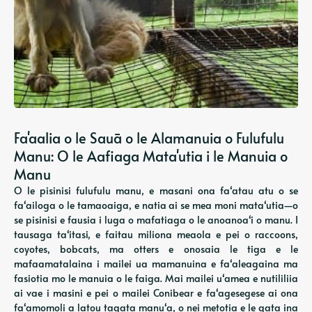
Fa'aalia o le Sauā o le Alamanuia o Fulufulu
Manu: O le Aafiaga Mata'utia i le Manuia o
Manu
O le pisinisi fulufulu manu, e masani ona faʻatau atu o se
faʻailoga o le tamaoaiga, e natia ai se mea moni mataʻutia—o
se pisinisi e fausia i luga o mafatiaga o le anoanoaʻi o manu. I
tausaga taʻitasi, e faitau miliona meaola e pei o raccoons,
coyotes, bobcats, ma otters e onosaia le tiga e le
mafaamatalaina i mailei ua mamanuina e faʻaleagaina ma
fasiotia mo le manuia o le faiga. Mai mailei uʻamea e nutililiia
ai vae i masini e pei o mailei Conibear e faʻagesegese ai ona
faʻamomoli a latou tagata manuʻa, o nei metotia e le gata ina