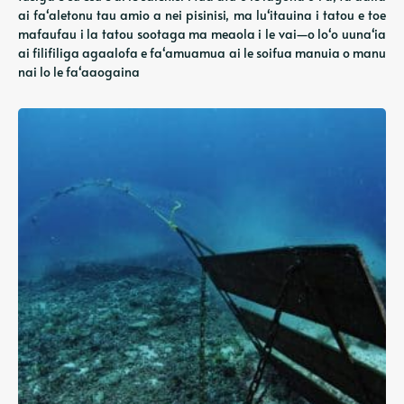
ai faʻaletonu tau amio a nei pisinisi, ma luʻitauina i tatou e toe
mafaufau i la tatou sootaga ma meaola i le vai—o loʻo uunaʻia
ai filifiliga agaalofa e faʻamuamua ai le soifua manuia o manu
nai lo le faʻaaogaina