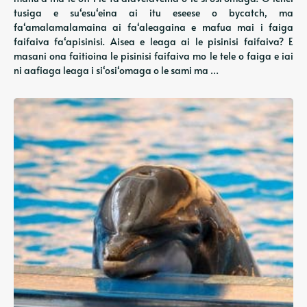
tusiga e suʻesuʻeina ai itu eseese o bycatch, ma
faʻamalamalamaina ai faʻaleagaina e mafua mai i faiga
faifaiva faʻapisinisi. Aisea e leaga ai le pisinisi faifaiva? E
masani ona faitioina le pisinisi faifaiva mo le tele o faiga e iai
ni aafiaga leaga i siʻosiʻomaga o le sami ma …