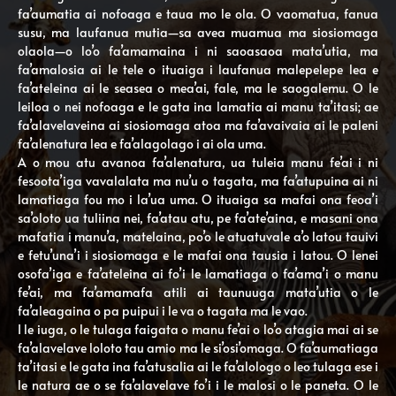
fa’aumatia ai nofoaga e taua mo le ola. O vaomatua, fanua
susu, ma laufanua mutia—sa avea muamua ma siosiomaga
olaola—o lo’o fa’amamaina i ni saoasaoa mata’utia, ma
fa’amalosia ai le tele o ituaiga i laufanua malepelepe lea e
fa’ateleina ai le seasea o mea’ai, fale, ma le saogalemu. O le
leiloa o nei nofoaga e le gata ina lamatia ai manu ta’itasi; ae
fa’alavelaveina ai siosiomaga atoa ma fa’avaivaia ai le paleni
fa’alenatura lea e fa’alagolago i ai ola uma.
A o mou atu avanoa fa’alenatura, ua tuleia manu fe’ai i ni
fesoota’iga vavalalata ma nu’u o tagata, ma fa’atupuina ai ni
lamatiaga fou mo i la’ua uma. O ituaiga sa mafai ona feoa’i
sa’oloto ua tuliina nei, fa’atau atu, pe fa’ate’aina, e masani ona
mafatia i manu’a, matelaina, po’o le atuatuvale a’o latou tauivi
e fetu’una’i i siosiomaga e le mafai ona tausia i latou. O lenei
osofa’iga e fa’ateleina ai fo’i le lamatiaga o fa’ama’i o manu
fe’ai, ma fa’amamafa atili ai taunuuga mata’utia o le
fa’aleagaina o pa puipui i le va o tagata ma le vao.
I le iuga, o le tulaga faigata o manu fe’ai o lo’o atagia mai ai se
fa’alavelave loloto tau amio ma le si’osi’omaga. O fa’aumatiaga
ta’itasi e le gata ina fa’atusalia ai le fa’alologo o leo tulaga ese i
le natura ae o se fa’alavelave fo’i i le malosi o le paneta. O le