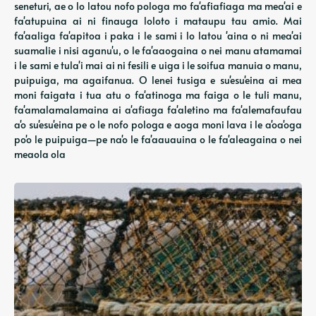
seneturi, ae o lo latou nofo pologa mo fa'afiafiaga ma mea'ai e
fa'atupuina ai ni finauga loloto i mataupu tau amio. Mai
fa'aaliga fa'apitoa i paka i le sami i lo latou 'aina o ni mea'ai
suamalie i nisi aganu'u, o le fa'aaogaina o nei manu atamamai
i le sami e tula'i mai ai ni fesili e uiga i le soifua manuia o manu,
puipuiga, ma agaifanua. O lenei tusiga e su'esu'eina ai mea
moni faigata i tua atu o fa'atinoga ma faiga o le tuli manu,
fa'amalamalamaina ai a'afiaga fa'aletino ma fa'alemafaufau
a'o su'esu'eina pe o le nofo pologa e aoga moni lava i le a'oa'oga
po'o le puipuiga—pe na'o le fa'aauauina o le fa'aleagaina o nei
meaola ola