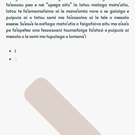
fa’aauau pea e nei “upega aitu” la latou malaga mata’utia,
latou te fa’amamafaina ai le mana’omia vave o se gaioiga e
puipuia ai o tatou sami ma fa’asaoina ai le tele o meaola
eseese. Su’esu’e le aafiaga mata’utia o faigafaiva aitu ma a’oa’o
pe fa’apefea ona fesoasoani taumafaiga fa’atasi e puipuia ai
meaola o le sami mo tupulaga o lumana’i
1
2