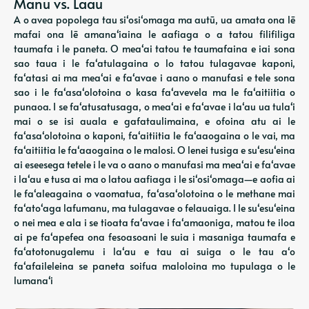
Manu vs. Laau
A o avea popolega tau siʻosiʻomaga ma autū, ua amata ona lē
mafai ona lē amanaʻiaina le aafiaga o a tatou filifiliga
taumafa i le paneta. O meaʻai tatou te taumafaina e iai sona
sao taua i le faʻatulagaina o lo tatou tulagavae kaponi,
faʻatasi ai ma meaʻai e faʻavae i aano o manufasi e tele sona
sao i le faʻasaʻolotoina o kasa faʻavevela ma le faʻaitiitia o
punaoa. I se faʻatusatusaga, o meaʻai e faʻavae i laʻau ua tulaʻi
mai o se isi auala e gafataulimaina, e ofoina atu ai le
faʻasaʻolotoina o kaponi, faʻaitiitia le faʻaaogaina o le vai, ma
faʻaitiitia le faʻaaogaina o le malosi. O lenei tusiga e suʻesuʻeina
ai eseesega tetele i le va o aano o manufasi ma meaʻai e faʻavae
i laʻau e tusa ai ma o latou aafiaga i le siʻosiʻomaga—e aofia ai
le faʻaleagaina o vaomatua, faʻasaʻolotoina o le methane mai
faʻatoʻaga lafumanu, ma tulagavae o felauaiga. I le suʻesuʻeina
o nei mea e ala i se tioata faʻavae i faʻamaoniga, matou te iloa
ai pe faʻapefea ona fesoasoani le suia i masaniga taumafa e
faʻatotonugalemu i laʻau e tau ai suiga o le tau aʻo
faʻafaileleina se paneta soifua maloloina mo tupulaga o le
lumanaʻi