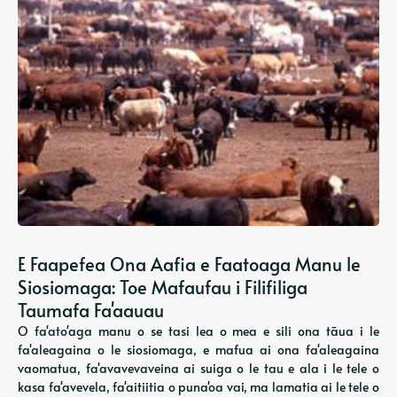
E Faapefea Ona Aafia e Faatoaga Manu le
Siosiomaga: Toe Mafaufau i Filifiliga
Taumafa Fa'aauau
O fa'ato'aga manu o se tasi lea o mea e sili ona tāua i le
fa'aleagaina o le siosiomaga, e mafua ai ona fa'aleagaina
vaomatua, fa'avavevaveina ai suiga o le tau e ala i le tele o
kasa fa'avevela, fa'aitiitia o puna'oa vai, ma lamatia ai le tele o