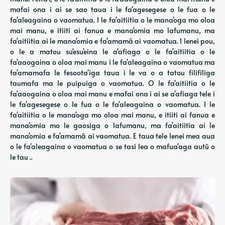
mafai ona i ai se sao taua i le fa'agesegese o le fua o le
fa'aleagaina o vaomatua. I le fa'aitiitia o le mana'oga mo oloa
mai manu, e itiiti ai fanua e mana'omia mo lafumanu, ma
fa'aitiitia ai le mana'omia e fa'amamā ai vaomatua. I lenei pou,
o le a matou su'esu'eina le a'afiaga o le fa'aitiitia o le
fa'aaogaina o oloa mai manu i le fa'aleagaina o vaomatua ma
fa'amamafa le fesoota'iga taua i le va o a tatou filifiliga
taumafa ma le puipuiga o vaomatua. O le fa'aitiitia o le
fa'aaogaina o oloa mai manu e mafai ona i ai se a'afiaga tele i
le fa'agesegese o le fua o le fa'aleagaina o vaomatua. I le
fa'aitiitia o le mana'oga mo oloa mai manu, e itiiti ai fanua e
mana'omia mo le gaosiga o lafumanu, ma fa'aitiitia ai le
mana'omia e fa'amamā ai vaomatua. E taua tele lenei mea aua
o le fa'aleagaina o vaomatua o se tasi lea o mafua'aga autū o
le tau ..