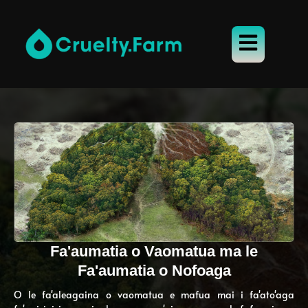
Fa'aumatia o Vaomatua ma le
Fa'aumatia o Nofoaga
O le fa'aleagaina o vaomatua e mafua mai i fa'ato'aga