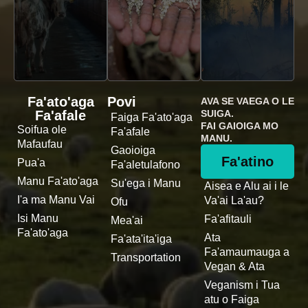
Fa'ato'aga
Povi
AVA SE VAEGA O LE
Fa'afale
SUIGA.
Faiga Fa'ato'aga
FAI GAIOIGA MO
Soifua ole
Fa'afale
MANU.
Mafaufau
Gaoioiga
Fa'atino
Pua'a
Fa'aletulafono
Manu Fa'ato'aga
Su'ega i Manu
Aisea e Alu ai i le
I'a ma Manu Vai
Va'ai La'au?
Ofu
Isi Manu
Fa'afitauli
Mea'ai
Fa'ato'aga
Ata
Fa'ata'ita'iga
Fa'amaumauga a
Transportation
Vegan & Ata
Veganism i Tua
atu o Faiga