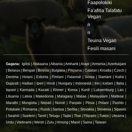
Faapolokiki
Fa'afitia Talafatu
Vegan
n
n
Teuina Vegan
Fesili masani
Gagana:
Igilisi
|
Afakaana
|
Albania
|
Amharik
|
Arapi
|
Armenia
|
Azerbaijani
|
Belarus
|
Bengali
|
Bosnia
|
Bulgaea
|
Pilipaina
|
Catalan
|
Kroatia
|
Czech
|
Denima
|
Holani
|
Estonia
|
Finilani
|
Falanisē
|
Siosia
|
Siamani
|
Kalisi
|
Gujarati
|
Haitian
|
Iperi
|
Hindi
|
Hungary
|
Indonesiā
|
Irei
|
Icelani
|
Italia
|
Iapani
|
Kannada
|
Kazaki
|
Khmer
|
Korea
|
Kurdi
|
Luksemburg
|
Lao
|
Lituania
|
Latvia
|
Makedonia
|
Malagasy
|
Malae
|
Malayalam
|
Maltese
|
Marathi
|
Mongolia
|
Nepali
|
Noroē
|
Panjabi
|
Pēsia
|
Polani
|
Pashto
|
Potukale
|
Romania
|
Rusiā
|
Samoa
|
Serbia
|
Slovakia
|
Slovenia
|
Sipeeni
|
Swahili
|
Sueteni
|
Tamil
|
Telugu
|
Tajiki
|
Thai
|
Filipaini
|
Tukisi
|
Ukraina
|
Urdu
|
Vietinami
|
Welsh
|
Zulu
|
Hmong
|
Maori
|
Saina
|
Taiwan