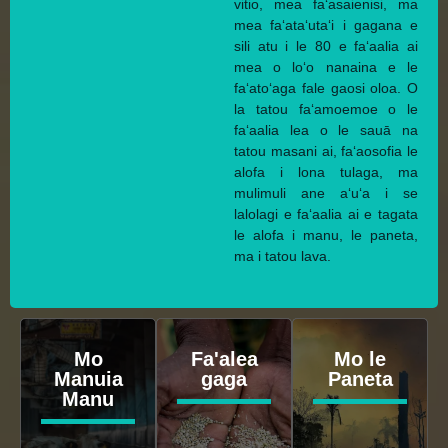
vitio, mea faʻasaienisi, ma
mea faʻataʻutaʻi i gagana e
sili atu i le 80 e faʻaalia ai
mea o loʻo nanaina e le
faʻatoʻaga fale gaosi oloa. O
la tatou faʻamoemoe o le
faʻaalia lea o le sauā na
tatou masani ai, faʻaosofia le
alofa i lona tulaga, ma
mulimuli ane aʻuʻa i se
lalolagi e faʻaalia ai e tagata
le alofa i manu, le paneta,
ma i tatou lava.
Mo
Fa'alea
Mo le
Manuia
gaga
Paneta
Manu