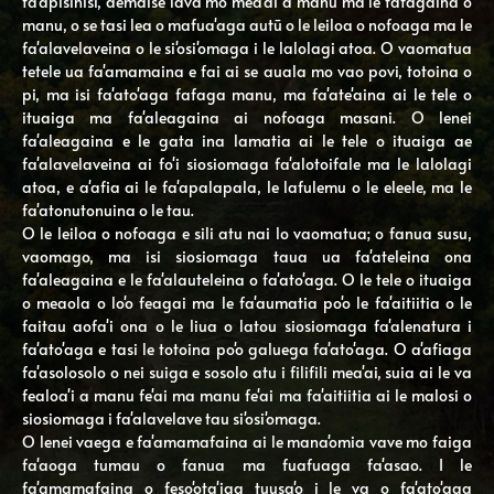
fa'apisinisi, aemaise lava mo mea'ai a manu ma le fafagaina o
manu, o se tasi lea o mafua'aga autū o le leiloa o nofoaga ma le
fa'alavelaveina o le si'osi'omaga i le lalolagi atoa. O vaomatua
tetele ua fa'amamaina e fai ai se auala mo vao povi, totoina o
pi, ma isi fa'ato'aga fafaga manu, ma fa'ate'aina ai le tele o
ituaiga ma fa'aleagaina ai nofoaga masani. O lenei
fa'aleagaina e le gata ina lamatia ai le tele o ituaiga ae
fa'alavelaveina ai fo'i siosiomaga fa'alotoifale ma le lalolagi
atoa, e a'afia ai le fa'apalapala, le lafulemu o le eleele, ma le
fa'atonutonuina o le tau.
O le leiloa o nofoaga e sili atu nai lo vaomatua; o fanua susu,
vaomago, ma isi siosiomaga taua ua fa'ateleina ona
fa'aleagaina e le fa'alauteleina o fa'ato'aga. O le tele o ituaiga
o meaola o lo'o feagai ma le fa'aumatia po'o le fa'aitiitia o le
faitau aofa'i ona o le liua o latou siosiomaga fa'alenatura i
fa'ato'aga e tasi le totoina po'o galuega fa'ato'aga. O a'afiaga
fa'asolosolo o nei suiga e sosolo atu i filifili mea'ai, suia ai le va
fealoa'i a manu fe'ai ma manu fe'ai ma fa'aitiitia ai le malosi o
siosiomaga i fa'alavelave tau si'osi'omaga.
O lenei vaega e fa'amamafaina ai le mana'omia vave mo faiga
fa'aoga tumau o fanua ma fuafuaga fa'asao. I le
fa'amamafaina o feso'ota'iga tuusa'o i le va o fa'ato'aga