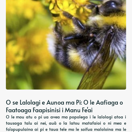
O se Lalolagi e Aunoa ma Pi: O le Aafiaga o
Faatoaga Faapisinisi i Manu Fe'ai
O le mou atu o pi ua avea ma popolega i le lalolagi atoa i
tausaga talu ai nei, auā o la latou matafaioi o ni mea e
fa'apupulaina ai pi e taua tele mo le soifua maloloina ma le