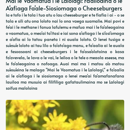
Mai le Vaomatua i le Lalolagi: Fa'ailoaina o le
A'afiaga Fa'ale-Siosiomaga o Cheeseburgers
Ia e tofo i le tala i tua atu o lau cheeseburger e te fiafia i ai - o se
tala e sili atu ona loloto nai lo ona vaega suamalie. Mai povi e
fe'ai i le methane i fanua lafulemu e mafua mai i le fa'aleagaina
o vaomatua, o mea'ai ta'itasi e iai sona a'afiaga i le si'osi'omaga
e a'afia ai lo tatou paneta i ni auala loloto. O lenei tusiga e
su'esu'e loloto ai tau lilo o fa'ato'aga manu, e fa'aalia ai le auala
e fesoasoani ai cheeseburgers i le fa'asa'olotoina o kasa
fa'avevela, le lava o le vai, le leiloa o le tele o meaola eseese, ma
le fa'aleagaina o nofoaga. Auai mai ma i matou a'o matou
su'esu'eina le malaga "Mai le Vaomatua i le Lalolagi," e fa'aalia
ai le a'afiaga i le siosiomaga o lenei mea'ai fa'amafanafana
lauiloa ma musuia ai filifiliga gafataulimaina mo se Lalolagi
soifua maloloina