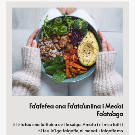
Fa'afefea ona Fa'ata'uniina i Mea'ai
Fa'ato'aga
E lē tatau ona lofituina oe i le suiga. Amata i ni mea laiti i
ni fesuia'iga faigofie, ni manatu faigofie mo