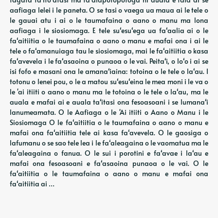
aafiaga lelei i le paneta. O se tasi o vaega ua maua ai le tele o
le gauai atu i ai o le taumafaina o aano o manu ma lona
aafiaga i le siosiomaga. E tele suʻesuʻega ua faʻaalia ai o le
faʻaitiitia o le taumafaina o aano o manu e mafai ona i ai le
tele o faʻamanuiaga tau le siosiomaga, mai le faʻaitiitia o kasa
faʻavevela i le faʻasaoina o punaoa o le vai. Peitaʻi, o loʻo i ai se
isi fofo e masani ona le amanaʻiaina: totoina o le tele o laʻau. I
totonu o lenei pou, o le a matou suʻesuʻeina le mea moni i le va o
le 'ai itiiti o aano o manu ma le totoina o le tele o laʻau, ma le
auala e mafai ai e auala taʻitasi ona fesoasoani i se lumanaʻi
lanumeamata. O le Aafiaga o le 'Ai itiiti o Aano o Manu i le
Siosiomaga O le faʻaitiitia o le taumafaina o aano o manu e
mafai ona faʻaitiitia tele ai kasa faʻavevela. O le gaosiga o
lafumanu o se sao tele lea i le faʻaleagaina o le vaomatua ma le
faʻaleagaina o fanua. O le sui i porotini e faʻavae i laʻau e
mafai ona fesoasoani e faʻasaoina punaoa o le vai. O le
faʻaitiitia o le taumafaina o aano o manu e mafai ona
faʻaitiitia ai …