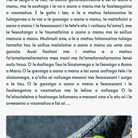
manu, ma le sootaga i le va o aano o manu ma le faaleagaina
o vaomatua. E le gata i lea, o le a matou talanoaina le
tulagavae o le vai o le gaosiga o aano o manu, le matafaioi a
aano o manu i le fesoasoani i le teteʻe atu i vailaau faʻamaʻi, ma
le fesootaiga o le taumafaina o aano o manu ma le soifua
manuia o manu. Mulimuli ane, o le a matou talanoaina tulaga
lamatia tau le soifua maloloina o aano o manu ua uma ona
gaosia. Auai faatasi ma i matou a o matou
faʻamalamalamaina mea moni ma faʻamalamalamaina lenei
autu taua. O le Aafiaga Tau le Siosiomaga o le Gaosiga o Aano
o Manu O le gaosiga o aano o manu e iai sona aafiaga tele i le
siosiomaga, e aʻafia ai nofoaga masani ma fesoasoani i suiga
o le tau. O le gaosiga o aano o manu e fesoasoani i le
faaleagaina o vaomatua ma le leiloa o nofoaga O le
faʻalauteleina o faatoaga lafumanu e masani ona oʻo atu ai i le
aveeseina o vaomatua e fai ai …