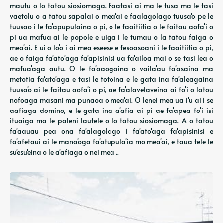
mautu o lo tatou siosiomaga. Faatasi ai ma le tusa ma le tasi
vaetolu o a tatou sapalai o mea'ai e faalagolago tuusa'o pe le
tuusao i le fa'apupulaina o pi, o le faaitiitia o le faitau aofa'i o
pi ua mafua ai le popole e uiga i le tumau o la tatou faiga o
mea'ai. E ui o lo'o i ai mea eseese e fesoasoani i le faaitiitia o pi,
ae o faiga fa'ato'aga fa'apisinisi ua fa'ailoa mai o se tasi lea o
mafua'aga autu. O le fa'aaogaina o vaila'au fa'asaina ma
metotia fa'ato'aga e tasi le totoina e le gata ina fa'aleagaina
tuusa'o ai le faitau aofa'i o pi, ae fa'alavelaveina ai fo'i o latou
nofoaga masani ma punaoa o mea'ai. O lenei mea ua i'u ai i se
aafiaga domino, e le gata ina a'afia ai pi ae fa'apea fo'i isi
ituaiga ma le paleni lautele o lo tatou siosiomaga. A o tatou
fa'aauau pea ona fa'alagolago i fa'ato'aga fa'apisinisi e
fa'afetaui ai le mana'oga fa'atupula'ia mo mea'ai, e taua tele le
su'esu'eina o le a'afiaga o nei mea ..