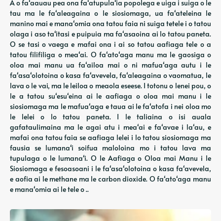
A o faʻaauau pea ona faʻatupulaʻia popolega e uiga i suiga o le
tau ma le faʻaleagaina o le siosiomaga, ua faʻateleina le
manino mai e manaʻomia ona tatou faia ni suiga tetele i o tatou
olaga i aso taʻitasi e puipuia ma faʻasaoina ai lo tatou paneta.
O se tasi o vaega e mafai ona i ai so tatou aafiaga tele o a
tatou filifiliga o meaʻai. O faʻatoʻaga manu ma le gaosiga o
oloa mai manu ua faʻailoa mai o ni mafuaʻaga autu i le
faʻasaʻolotoina o kasa faʻavevela, faʻaleagaina o vaomatua, le
lava o le vai, ma le leiloa o meaola eseese. I totonu o lenei pou, o
le a tatou suʻesuʻeina ai le aafiaga o oloa mai manu i le
siosiomaga ma le mafuaʻaga e taua ai le faʻatofa i nei oloa mo
le lelei o lo tatou paneta. I le taliaina o isi auala
gafataulimaina ma le agai atu i meaʻai e faʻavae i laʻau, e
mafai ona tatou faia se aafiaga lelei i lo tatou siosiomaga ma
fausia se lumanaʻi soifua maloloina mo i tatou lava ma
tupulaga o le lumanaʻi. O le Aafiaga o Oloa mai Manu i le
Siosiomaga e fesoasoani i le faʻasaʻolotoina o kasa faʻavevela,
e aofia ai le methane ma le carbon dioxide. O faʻatoʻaga manu
e manaʻomia ai le tele o ..