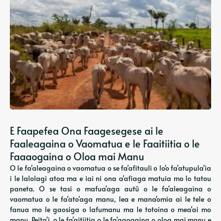
E Faapefea Ona Faagesegese ai le
Faaleagaina o Vaomatua e le Faaitiitia o le
Faaaogaina o Oloa mai Manu
O le fa'aleagaina o vaomatua o se fa'afitauli o lo'o fa'atupula'ia
i le lalolagi atoa ma e iai ni ona a'afiaga matuia mo lo tatou
paneta. O se tasi o mafua'aga autū o le fa'aleagaina o
vaomatua o le fa'ato'aga manu, lea e mana'omia ai le tele o
fanua mo le gaosiga o lafumanu ma le totoina o mea'ai mo
manu. Peita'i, o le fa'aitiitia o le fa'aaogaina o oloa mai manu e