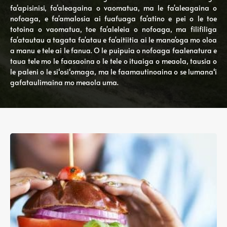
fa'apisinisi, fa'aleagaina o vaomatua, ma le fa'aleagaina o
nofoaga, e fa'amalosia ai fuafuaga fa'atino e pei o le toe
totoina o vaomatua, toe fa'aleleia o nofoaga, ma filifiliga
fa'atautau a tagata fa'atau e fa'aitiitia ai le mana'oga mo oloa
a manu e tele ai le fanua. O le puipuia o nofoaga faalenatura e
taua tele mo le faasaoina o le tele o ituaiga o meaola, tausia o
le paleni o le siʻosiʻomaga, ma le faamautinoaina o se lumanaʻi
gafataulimaina mo meaola uma.