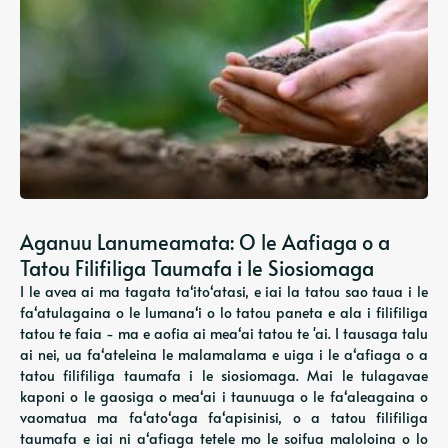
Aganuu Lanumeamata: O le Aafiaga o a
Tatou Filifiliga Taumafa i le Siosiomaga
I le avea ai ma tagata taʻitoʻatasi, e iai la tatou sao taua i le
faʻatulagaina o le lumanaʻi o lo tatou paneta e ala i filifiliga
tatou te faia - ma e aofia ai meaʻai tatou te 'ai. I tausaga talu
ai nei, ua faʻateleina le malamalama e uiga i le aʻafiaga o a
tatou filifiliga taumafa i le siosiomaga. Mai le tulagavae
kaponi o le gaosiga o meaʻai i taunuuga o le faʻaleagaina o
vaomatua ma faʻatoʻaga faʻapisinisi, o a tatou filifiliga
taumafa e iai ni aʻafiaga tetele mo le soifua maloloina o lo