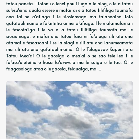
tatou paneta. I totonu o lenei pou i luga o le blog, o le a tatou
suʻesuʻeina auala eseese e mafai ai e a tatou filifiliga taumafa
ona iai se aʻafiaga i le siosiomaga ma talanoaina fofo
gafataulimaina e faʻaitiitia ai nei aʻafiaga. I le malamalama i
le fesootaʻiga i le va o a tatou filifiliga taumafa ma le
siosiomaga, e mafai ona tatou faia ni faʻaiuga sili atu ona
atamai e fesoasoani i se lalolagi e sili atu ona lanumeamata
ma sili atu ona gafataulimaina. O le Tulagavae Kaponi o a
Tatou Meaʻai O le gaosiga o meaʻai o se sao tele lea i le
faʻasaʻolotoina o kasa faʻavevela ma le suiga o le tau. O le
faagasologa atoa o le gaosia, felauaiga, ma …