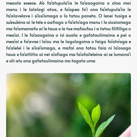
meaola eseese. A'o fa'atupula'ia le fa'aaogaina o oloa mai
manu i le lalolagi atoa, e fa'apea fo'i ona fa'atupula'ia le
fa'alavelave i si'osi'omaga o lo tatou paneta. O lenei tusiga e
su'esu'eina ai le tele o aafiaga o fa'ato'aga manu i le siosiomaga
ma fa'amamafa ai le taua o le toe mafaufau i a tatou filifiliga o
mea'ai. I le fa'aaogaina o isi auala e gafataulimaina e pei o
mea'ai e fa'avae i la'au ma le lagolagoina o faiga fa'ato'aga e
fa'alelei i le si'osi'omaga, e mafai ona tatou faia ni la'asaga
taua e fa'aitiitia ai nei a'afiaga ma fa'afaileleina ai se lumana'i
e sili atu ona gafataulimaina mo tagata uma