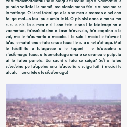
Va'ai faalemafaufau i se lalolagi e tū maualuga ai vaomatua, e
pupula vaitafe i le mamā, ma olaola manu fe'ai e aunoa ma se
lamatiaga. O lenei fa'aaliga e le o se mea e mamao e pei ona
foliga mai—o lau ipu e umia le ki. O pisinisi aano o manu ma
susu o nisi ia o mea e sili ona tele le sao i le fa'aleagaina o
vaomatua, fa'asa'olotoina o kasa fa'avevela, fa'aleagaina o le
vai, ma le fa'aumatia o meaola. I le suia i mea'ai e fa'avae i
la'au, e mafai ona e faia se sao taua i le suia o nei a'afiaga. Mai
le fa'aitiitia o tulagavae o le kaponi i le fa'asaoina o
si'osi'omaga taua, o taumafataga uma o se avanoa e puipuia
ai lo tatou paneta. Ua sauni e faia se suiga? Se'i o tatou
su'esu'eina pe fa'apefea ona fa'aosofia e suiga laiti i mea'ai le
alualu i luma tele o le si'osi'omaga!