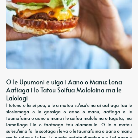
O le Upumoni e uiga i Aano o Manu: Lona
Aafiaga i lo Tatou Soifua Maloloina ma le
Lalolagi
I totonu o lenei pou, o le a matou suʻesuʻeina ai aafiaga tau le
siosiomaga o le gaosiga o aano o manu, aafiaga o le
taumafaina o aano o manu i le soifua maloloina o tagata, ma
lamatiaga lilo o faatoaga tau alamanuia. O le a matou
suʻesuʻeina foi le sootaga i le va o le taumafaina o aano o manu
ma le suiga o le tau, isi auala gafataulimaina e sui ai aano o