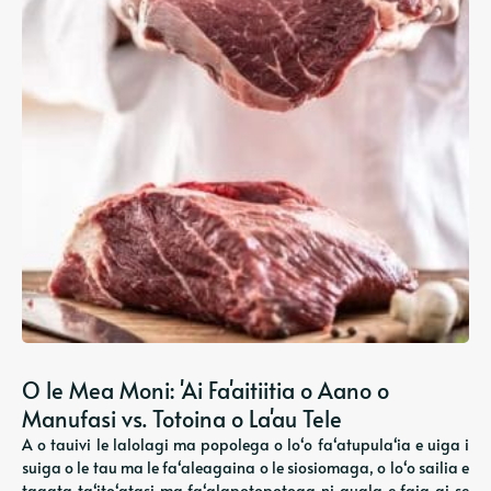
O le Mea Moni: 'Ai Fa'aitiitia o Aano o
Manufasi vs. Totoina o La'au Tele
A o tauivi le lalolagi ma popolega o loʻo faʻatupulaʻia e uiga i
suiga o le tau ma le faʻaleagaina o le siosiomaga, o loʻo sailia e
tagata taʻitoʻatasi ma faʻalapotopotoga ni auala e faia ai se