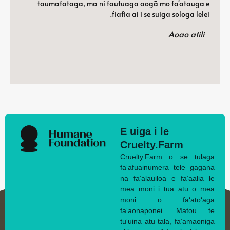
taumafataga, ma ni fautuaga aogā mo fa'atauga e
fiafia ai i se suiga sologa lelei.
Aoao atili
E uiga i le
Cruelty.Farm
Cruelty.Farm o se tulaga
faʻafuainumera tele gagana
na faʻalauiloa e faʻaalia le
mea moni i tua atu o mea
moni o faʻatoʻaga
faʻaonaponei. Matou te
tuʻuina atu tala, faʻamaoniga