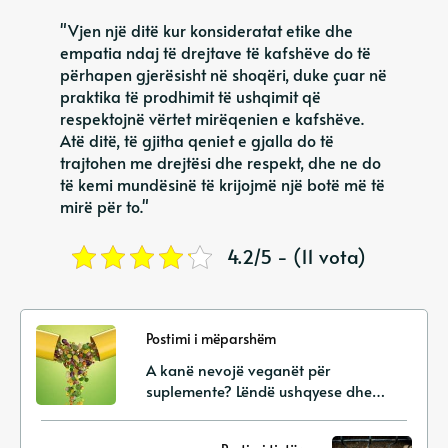
"Vjen një ditë kur konsideratat etike dhe
empatia ndaj të drejtave të kafshëve do të
përhapen gjerësisht në shoqëri, duke çuar në
praktika të prodhimit të ushqimit që
respektojnë vërtet mirëqenien e kafshëve.
Atë ditë, të gjitha qeniet e gjalla do të
trajtohen me drejtësi dhe respekt, dhe ne do
të kemi mundësinë të krijojmë një botë më të
mirë për to."
4.2/5 - (11 vota)
Postimi i mëparshëm
A kanë nevojë veganët për
suplemente? Lëndë ushqyese dhe
konsiderata kryesore