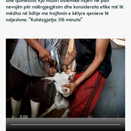
dhe qumështit. Kjo mizori sistemike nxjerr në pah
nevojën për ndërgjegjësim dhe konsiderata etike më të
mëdha në lidhje me trajtimin e këtyre qenieve të
ndjeshme. "Kohëzgjatja: 1:16 minuta"