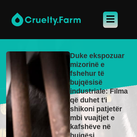
Duke ekspozuar
mizorinë e
fshehur të
bujqësisë
industriale: Filma
që duhet t'i
shikoni patjetër
mbi vuajtjet e
kafshëve në
bujqësi