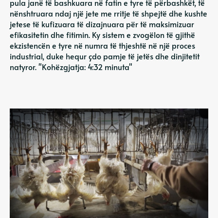
pula janë të bashkuara në fatin e tyre të përbashkët, të
nënshtruara ndaj një jete me rritje të shpejtë dhe kushte
jetese të kufizuara të dizajnuara për të maksimizuar
efikasitetin dhe fitimin. Ky sistem e zvogëlon të gjithë
ekzistencën e tyre në numra të thjeshtë në një proces
industrial, duke hequr çdo pamje të jetës dhe dinjitetit
natyror. "Kohëzgjatja: 4:32 minuta"