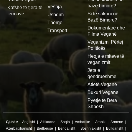
bazë bimore?
Veshja
Kafshë të tjera të
fermave
Si të shkoni në
Ushqim
Bazë Bimore?
Therrje
Dokumentarë dhe
Transport
Filma Veganë
Veganizmi Përtej
Politicës
Heqja e miteve të
veganizmit
Jeta e
qëndrueshme
Atletë Veganë
Bukuri Vegane
Pyetje të Bëra
Shpesh
Gjuhët:
Anglisht
|
Afrikaane
|
Shqip
|
Amharike
|
Arabik
|
Armene
|
Azerbajxhanisht
|
Bjelloruse
|
Bengalisht
|
Boshnjakisht
|
Bullgarisht
|