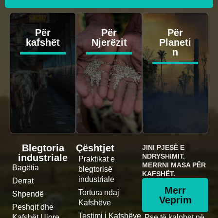
Për
Për
Për
kafshët
Njerëzit
Planeti
n
Blegtoria
Çështjet
JINI PJESË E
industriale
NDRYSHIMIT.
Praktikat e
MERRNI MASA PËR
Bagëtia
blegtorisë
KAFSHËT.
industriale
Derrat
Merr
Tortura ndaj
Shpendë
Veprim
Kafshëve
Peshqit dhe
Testimi i Kafshëve
Kafshët Ujore
Pse të kalohet në