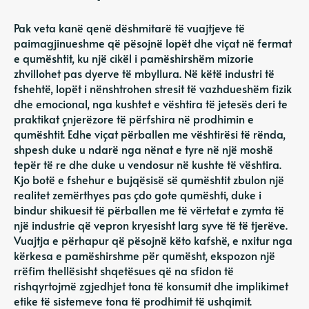
Pak veta kanë qenë dëshmitarë të vuajtjeve të
paimagjinueshme që pësojnë lopët dhe viçat në fermat
e qumështit, ku një cikël i pamëshirshëm mizorie
zhvillohet pas dyerve të mbyllura. Në këtë industri të
fshehtë, lopët i nënshtrohen stresit të vazhdueshëm fizik
dhe emocional, nga kushtet e vështira të jetesës deri te
praktikat çnjerëzore të përfshira në prodhimin e
qumështit. Edhe viçat përballen me vështirësi të rënda,
shpesh duke u ndarë nga nënat e tyre në një moshë
tepër të re dhe duke u vendosur në kushte të vështira.
Kjo botë e fshehur e bujqësisë së qumështit zbulon një
realitet zemërthyes pas çdo gote qumështi, duke i
bindur shikuesit të përballen me të vërtetat e zymta të
një industrie që vepron kryesisht larg syve të të tjerëve.
Vuajtja e përhapur që pësojnë këto kafshë, e nxitur nga
kërkesa e pamëshirshme për qumësht, ekspozon një
rrëfim thellësisht shqetësues që na sfidon të
rishqyrtojmë zgjedhjet tona të konsumit dhe implikimet
etike të sistemeve tona të prodhimit të ushqimit.