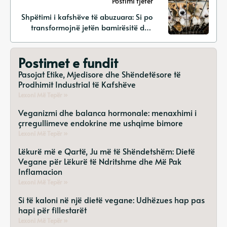
Postimi tjetër
Shpëtimi i kafshëve të abuzuara: Si po
transformojnë jetën bamirësitë dhe
strehimoret përmes rehabilitimit dhe
avokimit
Postimet e fundit
Pasojat Etike, Mjedisore dhe Shëndetësore të
Prodhimit Industrial të Kafshëve
Lexoni Më Tepër »
Veganizmi dhe balanca hormonale: menaxhimi i
çrregullimeve endokrine me ushqime bimore
Lexoni Më Tepër »
Lëkurë më e Qartë, Ju më të Shëndetshëm: Dietë
Vegane për Lëkurë të Ndritshme dhe Më Pak
Inflamacion
Lexoni Më Tepër »
Si të kaloni në një dietë vegane: Udhëzues hap pas
hapi për fillestarët
Lexoni Më Tepër »