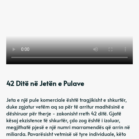
42 Ditë në Jetën e Pulave
Jeta e një pule komerciale është tragjikisht e shkurtër,
duke zgjatur vetëm aq sa për të arritur madhësinë e
dëshiruar për therje - zakonisht rreth 42 ditë. Gjatë
kësaj ekzistence të shkurtër, çdo zog është i izoluar,
megjithatë pjesë e një numri marramendës që arrin në
miliarda. Pavarësisht vetmisë së tyre individuale, këto