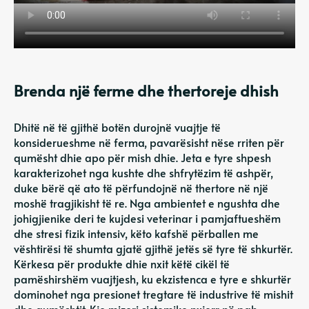
Brenda një ferme dhe thertoreje dhish
Dhitë në të gjithë botën durojnë vuajtje të
konsiderueshme në ferma, pavarësisht nëse rriten për
qumësht dhie apo për mish dhie. Jeta e tyre shpesh
karakterizohet nga kushte dhe shfrytëzim të ashpër,
duke bërë që ato të përfundojnë në thertore në një
moshë tragjikisht të re. Nga ambientet e ngushta dhe
johigjienike deri te kujdesi veterinar i pamjaftueshëm
dhe stresi fizik intensiv, këto kafshë përballen me
vështirësi të shumta gjatë gjithë jetës së tyre të shkurtër.
Kërkesa për produkte dhie nxit këtë cikël të
pamëshirshëm vuajtjesh, ku ekzistenca e tyre e shkurtër
dominohet nga presionet tregtare të industrive të mishit