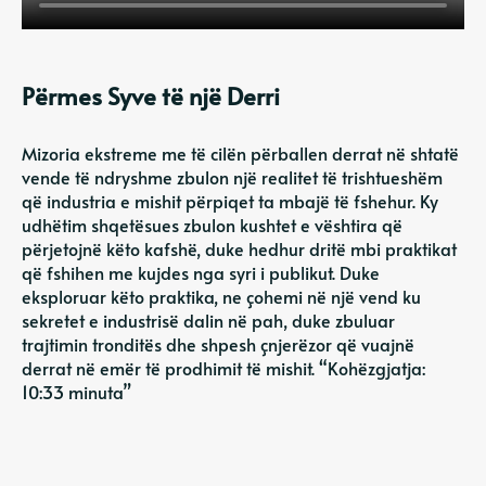
Përmes Syve të një Derri
Mizoria ekstreme me të cilën përballen derrat në shtatë
vende të ndryshme zbulon një realitet të trishtueshëm
që industria e mishit përpiqet ta mbajë të fshehur. Ky
udhëtim shqetësues zbulon kushtet e vështira që
përjetojnë këto kafshë, duke hedhur dritë mbi praktikat
që fshihen me kujdes nga syri i publikut. Duke
eksploruar këto praktika, ne çohemi në një vend ku
sekretet e industrisë dalin në pah, duke zbuluar
trajtimin tronditës dhe shpesh çnjerëzor që vuajnë
derrat në emër të prodhimit të mishit. “Kohëzgjatja:
10:33 minuta”