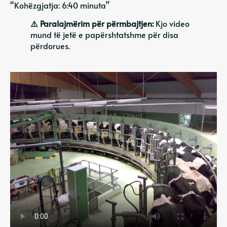
“Kohëzgjatja: 6:40 minuta”
⚠️ Paralajmërim për përmbajtjen:
Kjo video
mund të jetë e papërshtatshme për disa
përdorues.