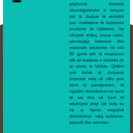
platformë dixhitale
shumëgjuhëshe e lançuar
për të zbuluar të vërtetën
pas realiteteve të bujqësisë
moderne të kafshëve. Ne
ofrojmë artikuj, prova video,
përmbajtje hetimore dhe
materiale edukative në mbi
80 gjuhë për të ekspozuar
atë që bujqësia e fabrikës do
të donte të fshihte. Qëllimi
ynë është të zbulojmë
mizorinë ndaj së cilës jemi
bërë të pandjeshëm, të
ngjallim dhembshuri në vend
të saj dhe në fund të
edukojmë drejt një bote ku
ne si njerëz tregojmë
dhembshuri ndaj kafshëve,
planetit dhe vetvetes.