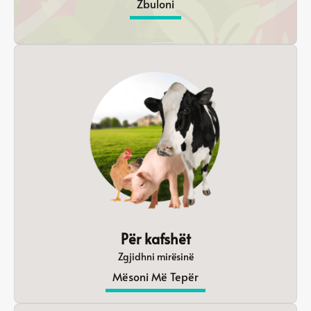
Zbuloni
Për kafshët
Zgjidhni mirësinë
Mësoni Më Tepër