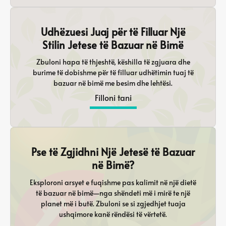
Udhëzuesi Juaj për të Filluar Një
Stilin Jetese të Bazuar në Bimë
Zbuloni hapa të thjeshtë, këshilla të zgjuara dhe
burime të dobishme për të filluar udhëtimin tuaj të
bazuar në bimë me besim dhe lehtësi.
Filloni tani
Pse të Zgjidhni Një Jetesë të Bazuar
në Bimë?
Eksploroni arsyet e fuqishme pas kalimit në një dietë
të bazuar në bimë—nga shëndeti më i mirë te një
planet më i butë. Zbuloni se si zgjedhjet tuaja
ushqimore kanë rëndësi të vërtetë.