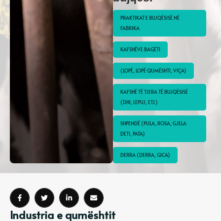
PRAKTIKAT E BUJQËSISË NË 
FABRIKA
KAFSHËVE BAGËTI
(LOPË, LOPË QUMËSHTI, VIÇA)
KAFSHË TË TJERA TË BUJQËSISË 
(DHI, LEPUJ, ETJ.)
SHPENDË (PULA, ROSA, GJELA 
DETI, PATA)
DERRA (DERRA, GICA)
Industria e qumështit