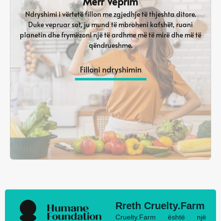
Merr Veprim
Ndryshimi i vërtetë fillon me zgjedhje të thjeshta ditore.
Duke vepruar sot, ju mund të mbroheni kafshët, ruani
planetin dhe frymëzoni një të ardhme më të mirë dhe më të
qëndrueshme.
Filloni ndryshimin
Rreth Cruelty.Farm
Cruelty.Farm është një