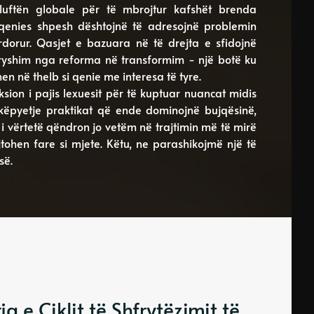
 luftën globale për të mbrojtur kafshët brenda
ëqenies shpesh dështojnë të adresojnë problemin
ërdorur. Qasjet e bazuara në të drejta e sfidojnë
ndryshim nga reforma në transformim - një botë ku
 në thelb si qenie me interesa të tyre.
eksion i pajis lexuesit për të kuptuar nuancat midis
këpyetje praktikat që ende dominojnë bujqësinë,
 i vërtetë qëndron jo vetëm në trajtimin më të mirë
jtohen fare si mjete. Këtu, ne parashikojmë një të
së.
a e Ciklit të Shfrytëzimit të