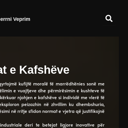
errni Veprim
at e Kafshëve
qyrtojmë kufijtë moralë të marrëdhënies sonë me
limin e vuajtjeve dhe përmirësimin e kushteve të
 kërkuar njohjen e kafshëve si individë me vlerë të
eksploron peizazhin në zhvillim ku dhembshuria,
mi në rritje sfidon normat e vjetra që justifikojnë
ustriale deri te betejat ligjore inovative për