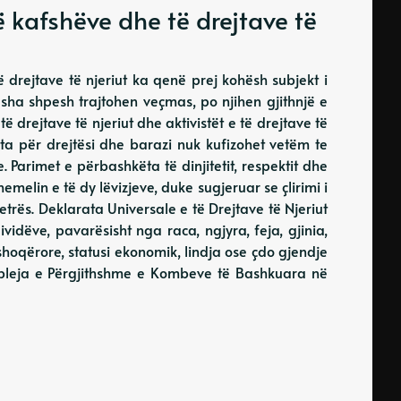
ë kafshëve dhe të drejtave të
 drejtave të njeriut ka qenë prej kohësh subjekt i
 fusha shpesh trajtohen veçmas, po njihen gjithnjë e
të drejtave të njeriut dhe aktivistët e të drejtave të
ta për drejtësi dhe barazi nuk kufizohet vetëm te
e. Parimet e përbashkëta të dinjitetit, respektit dhe
hemelin e të dy lëvizjeve, duke sugjeruar se çlirimi i
tjetrës. Deklarata Universale e të Drejtave të Njeriut
ividëve, pavarësisht nga raca, ngjyra, feja, gjinia,
shoqërore, statusi ekonomik, lindja ose çdo gjendje
mbleja e Përgjithshme e Kombeve të Bashkuara në