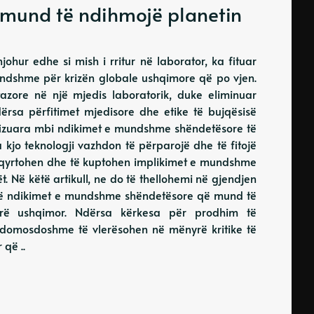
or' mund të ndihmojë planetin
 njohur edhe si mish i rritur në laborator, ka fituar
undshme për krizën globale ushqimore që po vjen.
htazore në një mjedis laboratorik, duke eliminuar
dërsa përfitimet mjedisore dhe etike të bujqësisë
kufizuara mbi ndikimet e mundshme shëndetësore të
a kjo teknologji vazhdon të përparojë dhe të fitojë
shqyrtohen dhe të kuptohen implikimet e mundshme
t. Në këtë artikull, ne do të thellohemi në gjendjen
ojmë ndikimet e mundshme shëndetësore që mund të
erë ushqimor. Ndërsa kërkesa për prodhim të
e domosdoshme të vlerësohen në mënyrë kritike të
 që ..