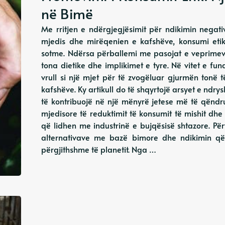
në Bimë
Me rritjen e ndërgjegjësimit për ndikimin negat
mjedis dhe mirëqenien e kafshëve, konsumi eti
sotme. Ndërsa përballemi me pasojat e veprimeve
tona dietike dhe implikimet e tyre. Në vitet e fu
vrull si një mjet për të zvogëluar gjurmën tonë 
kafshëve. Ky artikull do të shqyrtojë arsyet e nd
të kontribuojë në një mënyrë jetese më të qëndr
mjedisore të reduktimit të konsumit të mishit dhe
që lidhen me industrinë e bujqësisë shtazore. Për
alternativave me bazë bimore dhe ndikimin q
përgjithshme të planetit. Nga …