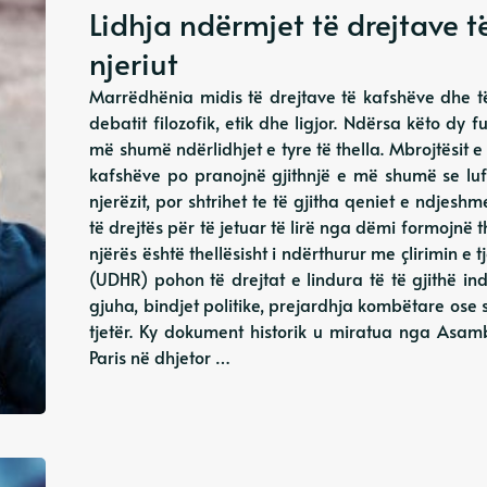
Lidhja ndërmjet të drejtave t
njeriut
Marrëdhënia midis të drejtave të kafshëve dhe të
debatit filozofik, etik dhe ligjor. Ndërsa këto dy
më shumë ndërlidhjet e tyre të thella. Mbrojtësit e 
kafshëve po pranojnë gjithnjë e më shumë se luf
njerëzit, por shtrihet te të gjitha qeniet e ndjeshm
të drejtës për të jetuar të lirë nga dëmi formojnë t
njërës është thellësisht i ndërthurur me çlirimin e 
(UDHR) pohon të drejtat e lindura të të gjithë ind
gjuha, bindjet politike, prejardhja kombëtare ose 
tjetër. Ky dokument historik u miratua nga Asa
Paris në dhjetor …