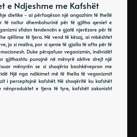
jet e Ndjeshme me Kafshët
je dietike - ai përfaqëson një angazhim të thellë
 të nxitur dhembshurinë për të gjitha qeniet e
veganizmi sfidon tendencën e gjatë njerëzore për të
he qëllime të tjera. Në vend të kësaj, ai mbështet
e, jo si mallra, por si qenie të gjalla të afta për të
emocionesh. Duke përqafuar veganizmin, individët
r gjithashtu punojnë në mënyrë aktive drejt një
mësuar mënyrën se si shoqëria bashkëvepron me
ividë Një nga ndikimet më të thella të veganizmit
zit i perceptojnë kafshët. Në shoqëritë ku kafshët
e nënproduktet e tjera të tyre, kafshët zakonisht