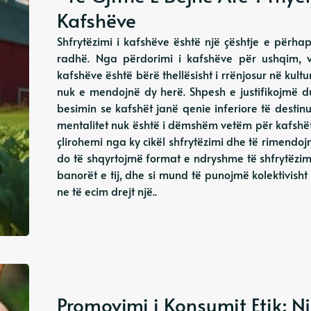
Kafshëve
Shfrytëzimi i kafshëve është një çështje e përh
radhë. Nga përdorimi i kafshëve për ushqim, v
kafshëve është bërë thellësisht i rrënjosur në kul
nuk e mendojnë dy herë. Shpesh e justifikojmë du
besimin se kafshët janë qenie inferiore të destin
mentalitet nuk është i dëmshëm vetëm për kafshët
çlirohemi nga ky cikël shfrytëzimi dhe të rimendo
do të shqyrtojmë format e ndryshme të shfrytëzim
banorët e tij, dhe si mund të punojmë kolektivisht
ne të ecim drejt një..
Promovimi i Konsumit Etik: N