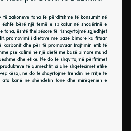
iv të zakoneve tona të përditshme të konsumit në
k është bërë një temë e spikatur në shoqërinë e
 tona, është thelbësore të rishqyrtojmë zgjedhjet
ndit, promovimi i dietave me bazë bimore ka fituar
të karbonit dhe për të promovuar trajtimin etik të
ryshme pse kalimi në një dietë me bazë bimore mund
ueshme dhe etike. Ne do të shqyrtojmë përfitimet
 produkteve të qumështit, si dhe shqetësimet etike
veç kësaj, ne do të shqyrtojmë trendin në rritje të
ë ato kanë në shëndetin tonë dhe mirëqenien e