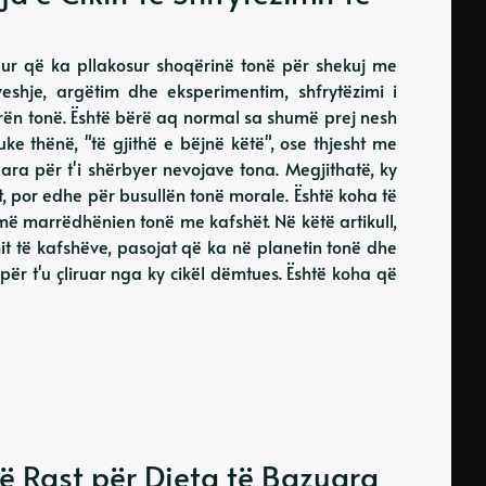
apur që ka pllakosur shoqërinë tonë për shekuj me
eshje, argëtim dhe eksperimentim, shfrytëzimi i
turën tonë. Është bërë aq normal sa shumë prej nesh
ke thënë, "të gjithë e bëjnë këtë", ose thjesht me
uara për t'i shërbyer nevojave tona. Megjithatë, ky
, por edhe për busullën tonë morale. Është koha të
jmë marrëdhënien tonë me kafshët. Në këtë artikull,
it të kafshëve, pasojat që ka në planetin tonë dhe
 për t'u çliruar nga ky cikël dëmtues. Është koha që
jë Rast për Dieta të Bazuara