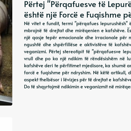
Përtej "Përqafuesve të Lepur
është një Forcë e Fuqishme pë
Në vitet e fundit, termi "përqafues lepurushësh"
mbrojnë të drejtat dhe mirëqenien e kafshëve. Ë
një qasje tepër emocionale dhe irracionale për 
ngushtë dhe shpërfillëse e aktivistëve të kafsh
veganizmi. Përtej stereotipit të "përqafuesve lep
vrull dhe po ka një ndikim të rëndësishëm në luf
kafshëve deri te përfitimet mjedisore, ka shumë ar
forcë e fuqishme për ndryshim. Në këtë artikull, 
aspekt thelbësor i lëvizjes për të drejtat e kafshë
Do të shqyrtojmë ndikimin e veganizmit në mirëqeni