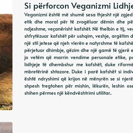
Si përforcon Veganizmi Lidh
Veganizmi është më shumë sesa thjesht një zgjedh
etik dhe moral për të zvogëluar dëmin dhe për
ndjeshme, veçanërisht kafshët. Në thelbin e tij, 
shfrytëzuar kafshët për ushqim, veshje, argëtim d
një stil jetese që njeh vlerën e natyrshme të kafshëv
përjetuar dhimbje, gëzim dhe një gamë të gjerë 
jo vetëm që marrin vendime personale etike, po
lidhjeje të dhembshur me kafshët, duke rifor
mbretërinë shtazore. Duke i parë kafshët si ind
është ndryshimi që krijon në mënyrën se si njerë
shpesh tregtohen për mishin, lëkurën, leshin os
shihen përmes një këndvështrimi utilitar..