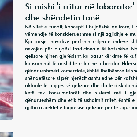
Si mishi 'i rritur në laborat
dhe shëndetin tonë
Në vitet e fundit, koncepti i bujqësisë qelizore, i
vëmendje të konsiderueshme si një zgjidhje e m
Kjo qasje inovative përfshin rritjen e indeve s
nevojën për bujqësi tradicionale të kafshëve. N
qelizore njihen gjerësisht, ka pasur kërkime të 
konsumimit të mishit të rritur në laborator. Ndërs
qëndrueshmëri komerciale, është thelbësore të 
shëndetësore si për njerëzit ashtu edhe për kafshë
aktuale të bujqësisë qelizore dhe do të diskut
ketë tek konsumatorët dhe sistemi më i gj
qëndrueshëm dhe etik të ushqimit rritet, është 
gjitha aspektet e bujqësisë qelizore për të siguruar