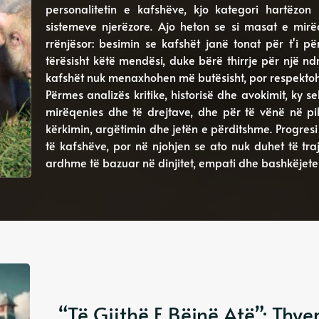
personalitetin e kafshëve, kjo kategori hartëzon
sistemeve njerëzore. Ajo heton se si masat e mir
rrënjësor: besimin se kafshët janë tonat për t'i p
tërësisht këtë mendësi, duke bërë thirrje për një 
kafshët nuk menaxhohen më butësisht, por respektohen
Përmes analizës kritike, historisë dhe avokimit, ky s
mirëqenies dhe të drejtave, dhe për të vënë në pi
kërkimin, argëtimin dhe jetën e përditshme. Progresi
të kafshëve, por në njohjen se ato nuk duhet të tra
ardhme të bazuar në dinjitet, empati dhe bashkëjete
“Të Gjithë E Bëjnë Atë”: Thyerj