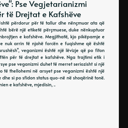
ëve": Pse Vegjetarianizmi
r të Drejtat e Kafshëve
 është përdorur për të tallur dhe nënçmuar ata që
shtë bërë një etiketë përçmuese, duke nënkuptuar
mbrojtjen e kafshëve. Megjithatë, kjo pikëpamje e
ëve nuk arrin të njohë forcën e fuqishme që është
urushësh", veganizmi është një lëvizje që po fiton
tën për të drejtat e kafshëve. Nga trajtimi etik i
sye pse veganizmi duhet të merret seriozisht si një
do të thellohemi në arsyet pse veganizmi është një
ve dhe si po sfidon status quo-në në shoqërinë tonë.
en e kafshëve, mjedisin, ..