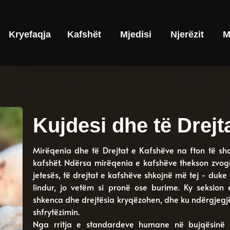
Kryefaqja
Kafshët
Mjedisi
Njerëzit
M
Kujdesi dhe të Drejt
Mirëqenia dhe të Drejtat e Kafshëve na fton të sh
kafshët. Ndërsa mirëqenia e kafshëve thekson zvogë
jetesës, të drejtat e kafshëve shkojnë më tej - duke
lindur, jo vetëm si pronë ose burime. Ky seksion 
shkenca dhe drejtësia kryqëzohen, dhe ku ndërgjegjësi
shfrytëzimin.
Nga rritja e standardeve humane në bujqësinë ind