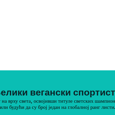
елики вегански спортис
 на врху света, освојивши титуле светских шампион
или будући да су број један на глобалној ранг листи