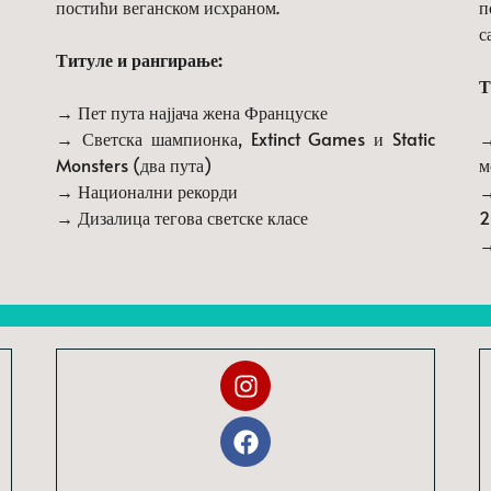
постићи веганском исхраном.
п
с
Титуле и рангирање:
Т
→ Пет пута најјача жена Француске
→ Светска шампионка, Extinct Games и Static
→
Monsters (два пута)
м
→ Национални рекорди
→
→ Дизалица тегова светске класе
2
→