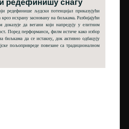
ти редефинишу снагу
оји редефинише људски потенцијал приказујући
 кроз исхрану засновану на биљкама. Разбијајући
 доказује да вегани који напредују у елитним
ст. Поред перформанси, филм истиче како избор
а биљкама да се истакну, док активно одбацују
јске пољопривреде повезане са традиционалном