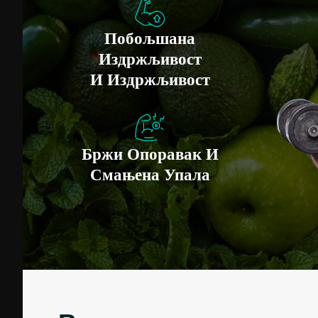
Побољшана
Издржљивост
И Издржљивост
Бржи Опоравак И
Смањена Упала