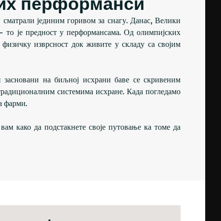
ких перформанси
 сматрали јединим горивом за снагу. Данас, Велики
 - то је предност у перформансама. Од олимпијских
 физичку изврсност док живите у складу са својим
и засновани на биљној исхрани баве се скривеним
 традиционалним системима исхране. Када погледамо
а фарми.
вам како да подстакнете своје путовање ка томе да