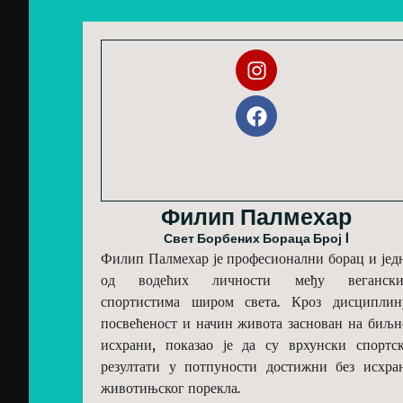
Филип Палмехар
Свет Борбених Бораца Број 1
Филип Палмехар је професионални борац и јед
од водећих личности међу веганск
спортистима широм света. Кроз дисциплин
посвећеност и начин живота заснован на биљн
исхрани, показао је да су врхунски спортс
резултати у потпуности достижни без исхра
животињског порекла.