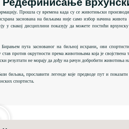
и: Редефинисање врхунс
рмацију. Прошла су времена када су се животињски производи
 исхрана заснована на биљкама није само избор начина живота
ују у свакој дисциплини показују да можете постићи врхунску
. Бирањем пута заснованог на биљној исхрани, ови спортист
 став против окрутности према животињама која је својствена
нски резултати не морају да дођу на рачун добробити животиња н
ази биљака, прославити легенде које предводе пут и показати 
анских спортиста.