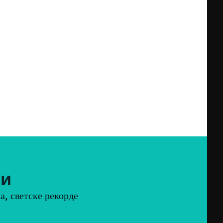
ти
а, светске рекорде
.