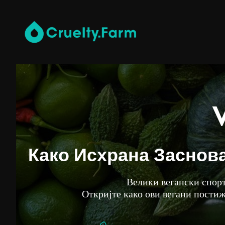
Како Исхрана Заснов
Велики вегански спорт
Откријте како ови вегани пости