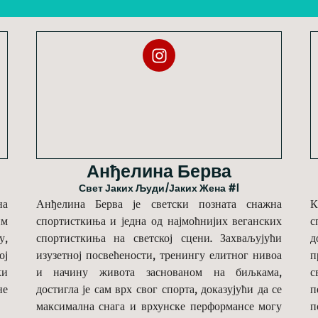
Анђелина Берва
Свет Јаких Људи/јаких Жена #1
на
Анђелина Берва је светски позната снажна
К
им
спортисткиња и једна од најмоћнијих веганских
с
у,
спортисткиња на светској сцени. Захваљујући
д
ој
изузетној посвећености, тренингу елитног нивоа
п
ки
и начину живота заснованом на биљкама,
с
не
достигла је сам врх свог спорта, доказујући да се
п
максимална снага и врхунске перформансе могу
п