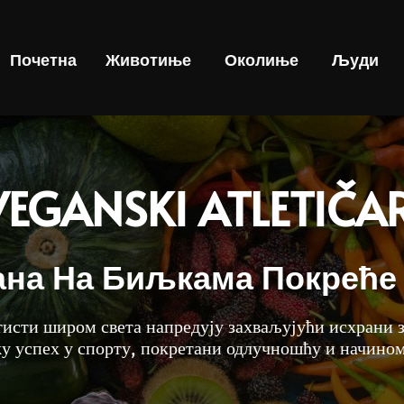
Почетна
Животиње
Околиње
Људи
VEGANSKI ATLETIČAR
ана На Биљкама Покрећ
исти широм света напредују захваљујући исхрани з
жу успех у спорту, покретани одлучношћу и начино