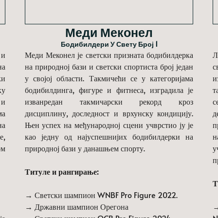
Меди Меконел
Бодибилдери У Свету Број 1
 и
Меди Меконел је светски призната бодибилдерка
Л
на
на природној бази и светски спортиста број један
с
ки
у својој области. Такмичећи се у категоријама
и
ку
бодибилдинга, фигуре и фитнеса, изградила је
т
 и
изванредан такмичарски рекорд кроз
с
ма
дисциплину, доследност и врхунску кондицију.
д
на
Њен успех на међународној сцени учврстио ју је
п
е,
као једну од најуспешнијих бодибилдерки на
н
ом
природној бази у данашњем спорту.
у
п
Титуле и рангирање:
Т
→ Светски шампион WNBF Pro Figure 2022.
→ Државни шампион Орегона
→