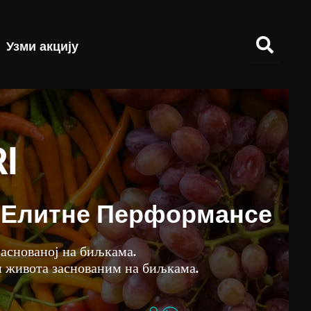
Узми акцију
I
е Елитне Перформансе
аснованој на биљкама.
м живота заснованим на биљкама.