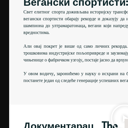
Вегански спортист
Свет елитног спорта доживљава историјску трансфо
вегански спортисти обарају рекорде и доказују да
шампиона до ултрамаратонаца, вегани који напред
вредностима.
Али овај покрет је више од само личних рекорда
трошковима индустријске пољопривреде и заузимају
чињенице о фабричком узгоју, постаје јасно да врху
У овом водичу, заронићемо у науку о исхрани на б
постанете један од следеће генерације успешних вег
Документарац „The