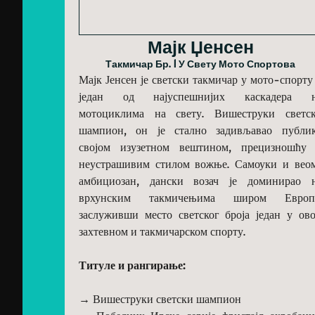
Мајк Џенсен
Такмичар Бр. 1 У Свету Мото Спортова
Мајк Јенсен је светски такмичар у мото-спорту
један од најуспешнијих каскадера 
мотоциклима на свету. Вишеструки светс
шампион, он је стално задивљавао публи
својом изузетном вештином, прецизношћу
неустрашивим стилом вожње. Самоуки и вео
амбициозан, дански возач је доминирао 
врхунским такмичењима широм Европ
заслуживши место светског броја један у ов
захтевном и такмичарском спорту.
Титуле и рангирање:
→ Вишеструки светски шампион