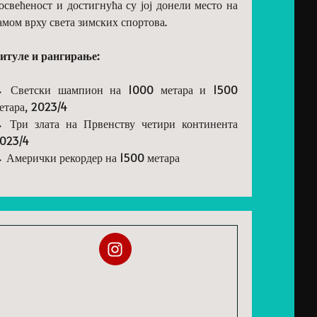
освећеност и достигнућа су јој донели место на
амом врху света зимских спортова.
итуле и рангирање:
 Светски шампион на 1000 метара и 1500
етара, 2023/4
 Три злата на Првенству четири континента
023/4
 Амерички рекордер на 1500 метара