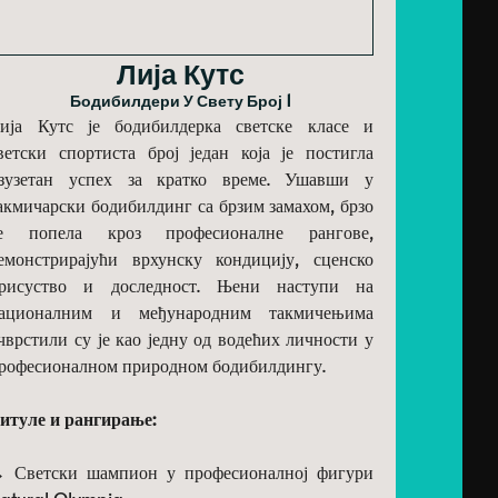
Лија Кутс
Бодибилдери У Свету Број 1
ија Кутс је бодибилдерка светске класе и
ветски спортиста број један која је постигла
зузетан успех за кратко време. Ушавши у
акмичарски бодибилдинг са брзим замахом, брзо
е попела кроз професионалне рангове,
емонстрирајући врхунску кондицију, сценско
рисуство и доследност. Њени наступи на
ационалним и међународним такмичењима
чврстили су је као једну од водећих личности у
рофесионалном природном бодибилдингу.
итуле и рангирање:
 Светски шампион у професионалној фигури