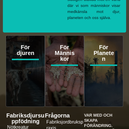
där vi som människor visar
medkänsla mot djur,
planeten och oss själva.
För
För
För
djuren
Männis
Planete
kor
n
Fabriksdjursu
Frågorna
VAR MED OCH
ppfödning
SKAPA
Fabriksjordbruksp
FÖRÄNDRING.
Nötkreatur
raxis