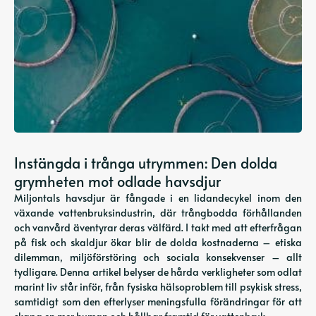
Instängda i trånga utrymmen: Den dolda
grymheten mot odlade havsdjur
Miljontals havsdjur är fångade i en lidandecykel inom den
växande vattenbruksindustrin, där trångbodda förhållanden
och vanvård äventyrar deras välfärd. I takt med att efterfrågan
på fisk och skaldjur ökar blir de dolda kostnaderna – etiska
dilemman, miljöförstöring och sociala konsekvenser – allt
tydligare. Denna artikel belyser de hårda verkligheter som odlat
marint liv står inför, från fysiska hälsoproblem till psykisk stress,
samtidigt som den efterlyser meningsfulla förändringar för att