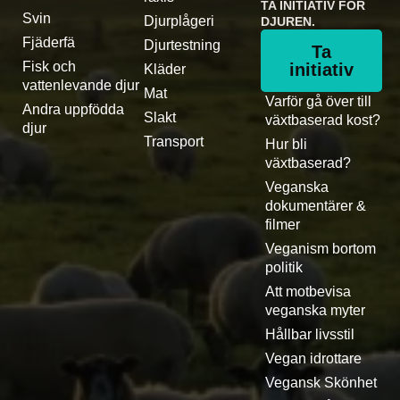
TA INITIATIV FÖR
Svin
Djurplågeri
DJUREN.
Fjäderfä
Djurtestning
Ta
Fisk och
initiativ
Kläder
vattenlevande djur
Mat
Varför gå över till
Andra uppfödda
Slakt
växtbaserad kost?
djur
Transport
Hur bli
växtbaserad?
Veganska
dokumentärer &
filmer
Veganism bortom
politik
Att motbevisa
veganska myter
Hållbar livsstil
Vegan idrottare
Vegansk Skönhet