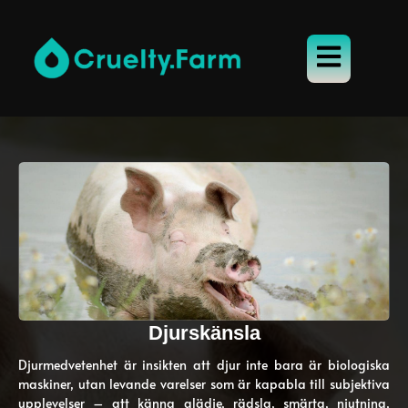
Djurskänsla
Djurmedvetenhet är insikten att djur inte bara är biologiska
maskiner, utan levande varelser som är kapabla till subjektiva
upplevelser – att känna glädje, rädsla, smärta, njutning,