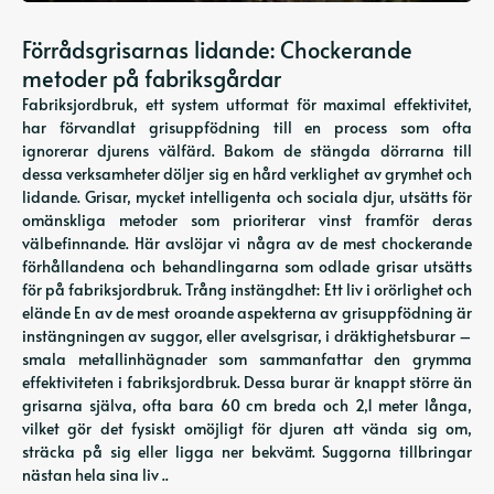
Förrådsgrisarnas lidande: Chockerande
metoder på fabriksgårdar
Fabriksjordbruk, ett system utformat för maximal effektivitet,
har förvandlat grisuppfödning till en process som ofta
ignorerar djurens välfärd. Bakom de stängda dörrarna till
dessa verksamheter döljer sig en hård verklighet av grymhet och
lidande. Grisar, mycket intelligenta och sociala djur, utsätts för
omänskliga metoder som prioriterar vinst framför deras
välbefinnande. Här avslöjar vi några av de mest chockerande
förhållandena och behandlingarna som odlade grisar utsätts
för på fabriksjordbruk. Trång instängdhet: Ett liv i orörlighet och
elände En av de mest oroande aspekterna av grisuppfödning är
instängningen av suggor, eller avelsgrisar, i dräktighetsburar –
smala metallinhägnader som sammanfattar den grymma
effektiviteten i fabriksjordbruk. Dessa burar är knappt större än
grisarna själva, ofta bara 60 cm breda och 2,1 meter långa,
vilket gör det fysiskt omöjligt för djuren att vända sig om,
sträcka på sig eller ligga ner bekvämt. Suggorna tillbringar
nästan hela sina liv ..