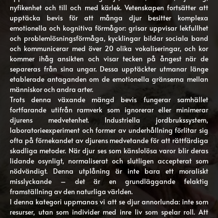
nyfikenhet och till och med kärlek. Vetenskapen fortsätter att
upptäcka bevis för att många djur besitter komplexa
emotionella och kognitiva förmågor: grisar uppvisar lekfullhet
och problemlösningsförmåga, kycklingar bildar sociala band
och kommunicerar med över 20 olika vokaliseringar, och kor
kommer ihåg ansikten och visar tecken på ångest när de
separeras från sina ungar. Dessa upptäckter utmanar länge
etablerade antaganden om de emotionella gränserna mellan
människor och andra arter.
Trots denna växande mängd bevis fungerar samhället
fortfarande utifrån ramverk som ignorerar eller minimerar
djurens medvetenhet. Industriella jordbrukssystem,
laboratorieexperiment och former av underhållning förlitar sig
ofta på förnekandet av djurens medvetande för att rättfärdiga
skadliga metoder. När djur ses som känslolösa varor blir deras
lidande osynligt, normaliserat och slutligen accepterat som
nödvändigt. Denna utplåning är inte bara ett moraliskt
misslyckande – det är en grundläggande felaktig
framställning av den naturliga världen.
I denna kategori uppmanas vi att se djur annorlunda: inte som
resurser, utan som individer med inre liv som spelar roll. Att