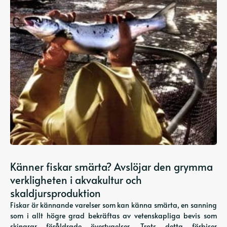
Känner fiskar smärta? Avslöjar den grymma
verkligheten i akvakultur och
skaldjursproduktion
Fiskar är kännande varelser som kan känna smärta, en sanning
som i allt högre grad bekräftas av vetenskapliga bevis som
skingrar föråldrade övertygelser. Trots detta förbiser