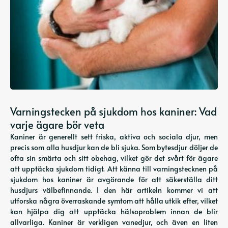
Varningstecken på sjukdom hos kaniner: Vad
varje ägare bör veta
Kaniner är generellt sett friska, aktiva och sociala djur, men
precis som alla husdjur kan de bli sjuka. Som bytesdjur döljer de
ofta sin smärta och sitt obehag, vilket gör det svårt för ägare
att upptäcka sjukdom tidigt. Att känna till varningstecknen på
sjukdom hos kaniner är avgörande för att säkerställa ditt
husdjurs välbefinnande. I den här artikeln kommer vi att
utforska några överraskande symtom att hålla utkik efter, vilket
kan hjälpa dig att upptäcka hälsoproblem innan de blir
allvarliga. Kaniner är verkligen vanedjur, och även en liten