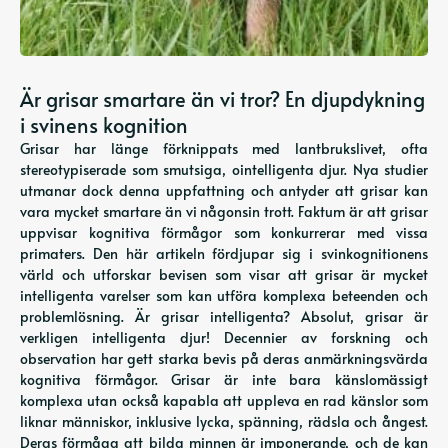
Är grisar smartare än vi tror? En djupdykning
i svinens kognition
Grisar har länge förknippats med lantbrukslivet, ofta
stereotypiserade som smutsiga, ointelligenta djur. Nya studier
utmanar dock denna uppfattning och antyder att grisar kan
vara mycket smartare än vi någonsin trott. Faktum är att grisar
uppvisar kognitiva förmågor som konkurrerar med vissa
primaters. Den här artikeln fördjupar sig i svinkognitionens
värld och utforskar bevisen som visar att grisar är mycket
intelligenta varelser som kan utföra komplexa beteenden och
problemlösning. Är grisar intelligenta? Absolut, grisar är
verkligen intelligenta djur! Decennier av forskning och
observation har gett starka bevis på deras anmärkningsvärda
kognitiva förmågor. Grisar är inte bara känslomässigt
komplexa utan också kapabla att uppleva en rad känslor som
liknar människor, inklusive lycka, spänning, rädsla och ångest.
Deras förmåga att bilda minnen är imponerande, och de kan