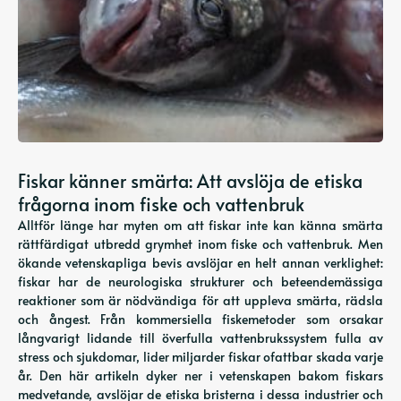
Fiskar känner smärta: Att avslöja de etiska
frågorna inom fiske och vattenbruk
Alltför länge har myten om att fiskar inte kan känna smärta
rättfärdigat utbredd grymhet inom fiske och vattenbruk. Men
ökande vetenskapliga bevis avslöjar en helt annan verklighet:
fiskar har de neurologiska strukturer och beteendemässiga
reaktioner som är nödvändiga för att uppleva smärta, rädsla
och ångest. Från kommersiella fiskemetoder som orsakar
långvarigt lidande till överfulla vattenbrukssystem fulla av
stress och sjukdomar, lider miljarder fiskar ofattbar skada varje
år. Den här artikeln dyker ner i vetenskapen bakom fiskars
medvetande, avslöjar de etiska bristerna i dessa industrier och