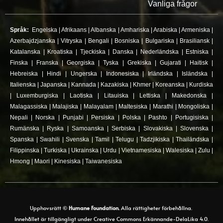
Vanliga frågor
Språk:
Engelska
|
Afrikaans
|
Albanska
|
Amhariska
|
Arabiska
|
Armeniska
|
Azerbajdzjanska
|
Vitryska
|
Bengali
|
Bosniska
|
Bulgariska
|
Brasiliansk
|
Katalanska
|
Kroatiska
|
Tjeckiska
|
Danska
|
Nederländska
|
Estniska
|
Finska
|
Franska
|
Georgiska
|
Tyska
|
Grekiska
|
Gujarati
|
Haitisk
|
Hebreiska
|
Hindi
|
Ungerska
|
Indonesiska
|
Irländska
|
Isländska
|
Italienska
|
Japanska
|
Kannada
|
Kazakiska
|
Khmer
|
Koreanska
|
Kurdiska
|
Luxemburgiska
|
Laotiska
|
Litauiska
|
Lettiska
|
Makedonska
|
Malagassiska
|
Malajiska
|
Malayalam
|
Maltesiska
|
Marathi
|
Mongoliska
|
Nepali
|
Norska
|
Punjabi
|
Persiska
|
Polska
|
Pashto
|
Portugisiska
|
Rumänska
|
Ryska
|
Samoanska
|
Serbiska
|
Slovakiska
|
Slovenska
|
Spanska
|
Swahili
|
Svenska
|
Tamil
|
Telugu
|
Tadzjikiska
|
Thailändska
|
Filippinska
|
Turkiska
|
Ukrainska
|
Urdu
|
Vietnamesiska
|
Walesiska
|
Zulu
|
Hmong
|
Maori
|
Kinesiska
|
Taiwanesiska
Upphovsrätt ©
Humane Foundation.
Alla rättigheter förbehållna.
Innehållet är tillgängligt under Creative Commons Erkännande-DelaLika 4.0.