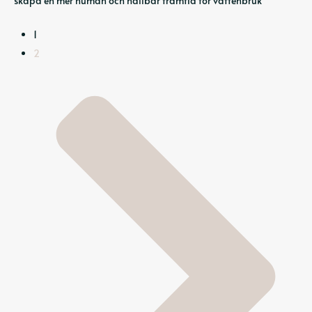
skapa en mer human och hållbar framtid för vattenbruk
1
2