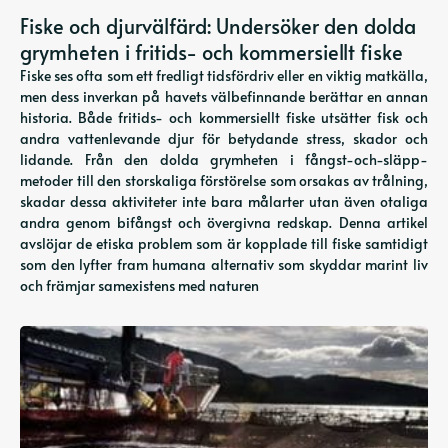
Fiske och djurvälfärd: Undersöker den dolda
grymheten i fritids- och kommersiellt fiske
Fiske ses ofta som ett fredligt tidsfördriv eller en viktig matkälla,
men dess inverkan på havets välbefinnande berättar en annan
historia. Både fritids- och kommersiellt fiske utsätter fisk och
andra vattenlevande djur för betydande stress, skador och
lidande. Från den dolda grymheten i fångst-och-släpp-
metoder till den storskaliga förstörelse som orsakas av trålning,
skadar dessa aktiviteter inte bara målarter utan även otaliga
andra genom bifångst och övergivna redskap. Denna artikel
avslöjar de etiska problem som är kopplade till fiske samtidigt
som den lyfter fram humana alternativ som skyddar marint liv
och främjar samexistens med naturen