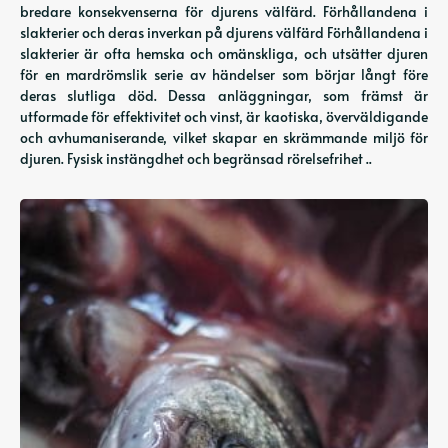
bredare konsekvenserna för djurens välfärd. Förhållandena i
slakterier och deras inverkan på djurens välfärd Förhållandena i
slakterier är ofta hemska och omänskliga, och utsätter djuren
för en mardrömslik serie av händelser som börjar långt före
deras slutliga död. Dessa anläggningar, som främst är
utformade för effektivitet och vinst, är kaotiska, överväldigande
och avhumaniserande, vilket skapar en skrämmande miljö för
djuren. Fysisk instängdhet och begränsad rörelsefrihet ..