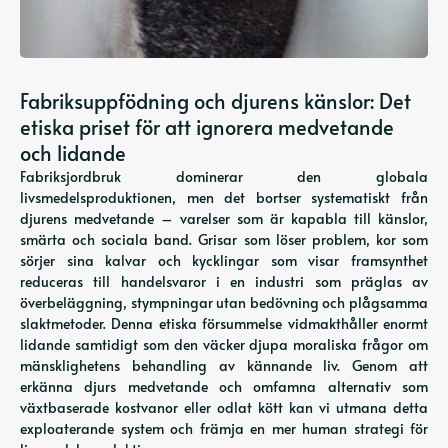
Fabriksuppfödning och djurens känslor: Det
etiska priset för att ignorera medvetande
och lidande
Fabriksjordbruk dominerar den globala
livsmedelsproduktionen, men det bortser systematiskt från
djurens medvetande – varelser som är kapabla till känslor,
smärta och sociala band. Grisar som löser problem, kor som
sörjer sina kalvar och kycklingar som visar framsynthet
reduceras till handelsvaror i en industri som präglas av
överbeläggning, stympningar utan bedövning och plågsamma
slaktmetoder. Denna etiska försummelse vidmakthåller enormt
lidande samtidigt som den väcker djupa moraliska frågor om
mänsklighetens behandling av kännande liv. Genom att
erkänna djurs medvetande och omfamna alternativ som
växtbaserade kostvanor eller odlat kött kan vi utmana detta
exploaterande system och främja en mer human strategi för