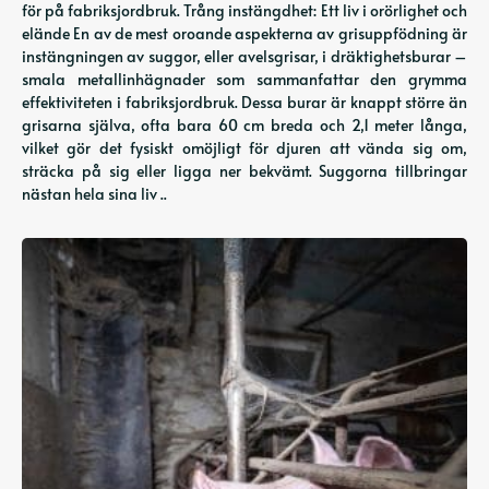
för på fabriksjordbruk. Trång instängdhet: Ett liv i orörlighet och
elände En av de mest oroande aspekterna av grisuppfödning är
instängningen av suggor, eller avelsgrisar, i dräktighetsburar –
smala metallinhägnader som sammanfattar den grymma
effektiviteten i fabriksjordbruk. Dessa burar är knappt större än
grisarna själva, ofta bara 60 cm breda och 2,1 meter långa,
vilket gör det fysiskt omöjligt för djuren att vända sig om,
sträcka på sig eller ligga ner bekvämt. Suggorna tillbringar
nästan hela sina liv ..