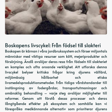
Boskapens livscykel: Från födsel till slakteri
Boskapen är kärnan i våra jordbrukssystem och förser miljontals
människor med viktiga resurser som kött, mejeriprodukter och
försörjning. Ändå avslöjar deras resa från födseln till slakteriet
en komplex och ofta oroande verklighet. Att utforska denna
livscykel belyser kritiska frågor kring djurens välfärd,
miljömässig hållbarhet och etiska
livsmedelsproduktionsmetoder. Från tidiga vårdstandarder till
instängning av fodergårdar, transportutmaningar och
omänsklig behandling – varje steg avslöjar möjligheter till
reformer. Genom att förstå dessa processer och deras
långtgående effekter på ekosystem och samhälle kan vi
förespråka medkännande alternativ som prioriterar djurens