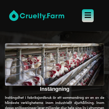
Instängning
Instängdhet i fabriksjordbruk är ett sammandrag av en av de
hårdaste verkligheterna inom industriellt djurhållning. Inom
dessa anläggningar lever miljarder djur hela sina liv i utrymmen