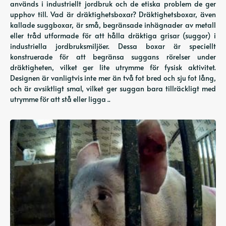
används i industriellt jordbruk och de etiska problem de ger
upphov till. Vad är dräktighetsboxar? Dräktighetsboxar, även
kallade suggboxar, är små, begränsade inhägnader av metall
eller tråd utformade för att hålla dräktiga grisar (suggor) i
industriella jordbruksmiljöer. Dessa boxar är speciellt
konstruerade för att begränsa suggans rörelser under
dräktigheten, vilket ger lite utrymme för fysisk aktivitet.
Designen är vanligtvis inte mer än två fot bred och sju fot lång,
och är avsiktligt smal, vilket ger suggan bara tillräckligt med
utrymme för att stå eller ligga ..