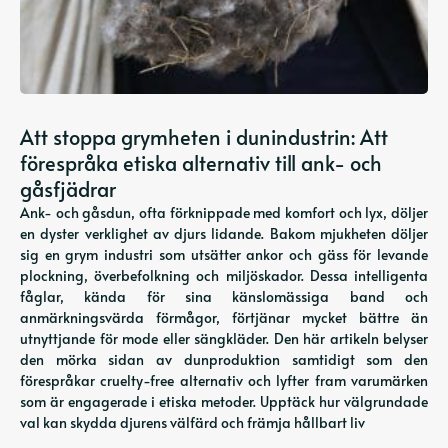
Att stoppa grymheten i dunindustrin: Att
förespråka etiska alternativ till ank- och
gåsfjädrar
Ank- och gåsdun, ofta förknippade med komfort och lyx, döljer
en dyster verklighet av djurs lidande. Bakom mjukheten döljer
sig en grym industri som utsätter ankor och gäss för levande
plockning, överbefolkning och miljöskador. Dessa intelligenta
fåglar, kända för sina känslomässiga band och
anmärkningsvärda förmågor, förtjänar mycket bättre än
utnyttjande för mode eller sängkläder. Den här artikeln belyser
den mörka sidan av dunproduktion samtidigt som den
förespråkar cruelty-free alternativ och lyfter fram varumärken
som är engagerade i etiska metoder. Upptäck hur välgrundade
val kan skydda djurens välfärd och främja hållbart liv