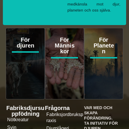
medkänsla mot djur,
planeten och oss själva.
För
För
För
djuren
Männis
Planete
kor
n
Fabriksdjursu
Frågorna
VAR MED OCH
ppfödning
SKAPA
Fabriksjordbruksp
FÖRÄNDRING.
Nötkreatur
raxis
TA INITIATIV FÖR
Svin
Djurplågeri
DJUREN.