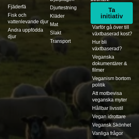
Fjäderfä
Djurtestning
Ta
Fisk och
initiativ
Kläder
vattenlevande djur
Mat
Varför gå över till
Andra uppfödda
Slakt
växtbaserad kost?
djur
Transport
Hur bli
växtbaserad?
Veganska
dokumentärer &
filmer
Veganism bortom
politik
Att motbevisa
veganska myter
Hållbar livsstil
Vegan idrottare
Vegansk Skönhet
Vanliga frågor