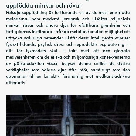
uppfödda minkar och rävar
Pälsdjursuppfödning är fortfarande en av de mest omstridda
metoderna inom modernt jordbruk och utsätter miljontals
minkar, rävar och andra djur för ofattbara grymheter och
fattigdomar. Instängda i trånga metallburar utan möjlighet att
uttrycka naturliga beteenden utstår dessa intelligenta varelser
fysiskt lidande, psykisk stress och reproduktiv exploatering –
allt för lyxmodets skull. I takt med att den globala
medvetenheten om de etiska och miljömässiga konsekvenserna
av pälsproduktion växer, belyser denna artikel de dystra
verkligheter som odlade djur står inför, samtidigt som den
uppmanar till en kollektiv förändring mot medkänsladrivna
alternativ