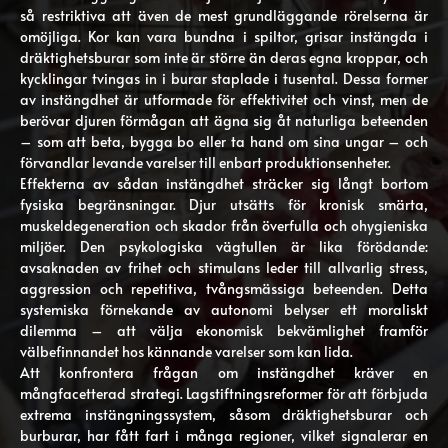
så restriktiva att även de mest grundläggande rörelserna är
omöjliga. Kor kan vara bundna i spiltor, grisar instängda i
dräktighetsburar som inte är större än deras egna kroppar, och
kycklingar tvingas in i burar staplade i tusental. Dessa former
av instängdhet är utformade för effektivitet och vinst, men de
berövar djuren förmågan att ägna sig åt naturliga beteenden
– som att beta, bygga bo eller ta hand om sina ungar – och
förvandlar levande varelser till enbart produktionsenheter.
Effekterna av sådan instängdhet sträcker sig långt bortom
fysiska begränsningar. Djur utsätts för kronisk smärta,
muskeldegeneration och skador från överfulla och ohygieniska
miljöer. Den psykologiska vägtullen är lika förödande:
avsaknaden av frihet och stimulans leder till allvarlig stress,
aggression och repetitiva, tvångsmässiga beteenden. Detta
systemiska förnekande av autonomi belyser ett moraliskt
dilemma – att välja ekonomisk bekvämlighet framför
välbefinnandet hos kännande varelser som kan lida.
Att konfrontera frågan om instängdhet kräver en
mångfacetterad strategi. Lagstiftningsreformer för att förbjuda
extrema instängningssystem, såsom dräktighetsburar och
burburar, har fått fart i många regioner, vilket signalerar en