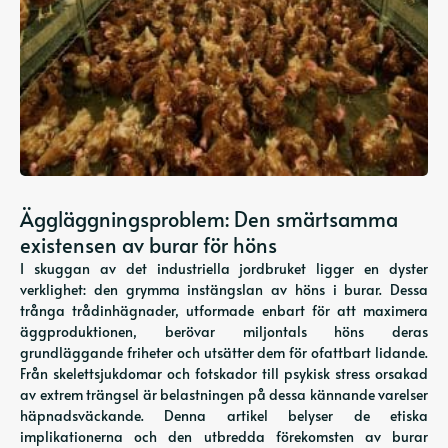
Äggläggningsproblem: Den smärtsamma
existensen av burar för höns
I skuggan av det industriella jordbruket ligger en dyster
verklighet: den grymma instängslan av höns i burar. Dessa
trånga trådinhägnader, utformade enbart för att maximera
äggproduktionen, berövar miljontals höns deras
grundläggande friheter och utsätter dem för ofattbart lidande.
Från skelettsjukdomar och fotskador till psykisk stress orsakad
av extrem trängsel är belastningen på dessa kännande varelser
häpnadsväckande. Denna artikel belyser de etiska
implikationerna och den utbredda förekomsten av burar