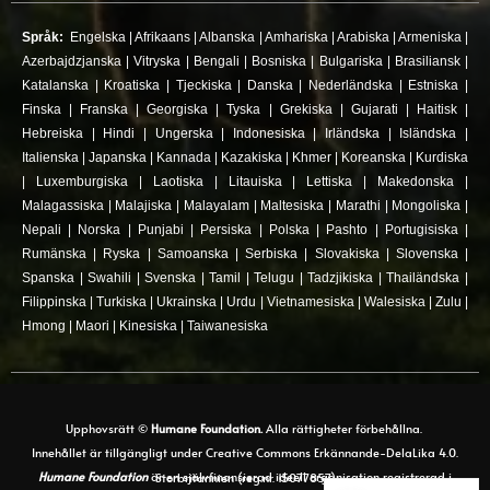
Språk:
Engelska
|
Afrikaans
|
Albanska
|
Amhariska
|
Arabiska
|
Armeniska
|
Azerbajdzjanska
|
Vitryska
|
Bengali
|
Bosniska
|
Bulgariska
|
Brasiliansk
|
Katalanska
|
Kroatiska
|
Tjeckiska
|
Danska
|
Nederländska
|
Estniska
|
Finska
|
Franska
|
Georgiska
|
Tyska
|
Grekiska
|
Gujarati
|
Haitisk
|
Hebreiska
|
Hindi
|
Ungerska
|
Indonesiska
|
Irländska
|
Isländska
|
Italienska
|
Japanska
|
Kannada
|
Kazakiska
|
Khmer
|
Koreanska
|
Kurdiska
|
Luxemburgiska
|
Laotiska
|
Litauiska
|
Lettiska
|
Makedonska
|
Malagassiska
|
Malajiska
|
Malayalam
|
Maltesiska
|
Marathi
|
Mongoliska
|
Nepali
|
Norska
|
Punjabi
|
Persiska
|
Polska
|
Pashto
|
Portugisiska
|
Rumänska
|
Ryska
|
Samoanska
|
Serbiska
|
Slovakiska
|
Slovenska
|
Spanska
|
Swahili
|
Svenska
|
Tamil
|
Telugu
|
Tadzjikiska
|
Thailändska
|
Filippinska
|
Turkiska
|
Ukrainska
|
Urdu
|
Vietnamesiska
|
Walesiska
|
Zulu
|
Hmong
|
Maori
|
Kinesiska
|
Taiwanesiska
Upphovsrätt ©
Humane Foundation.
Alla rättigheter förbehållna.
Innehållet är tillgängligt under Creative Commons Erkännande-DelaLika 4.0.
Humane Foundation
är en självfinansierad ideell organisation registrerad i Storbritannien (reg.nr. 15077857)