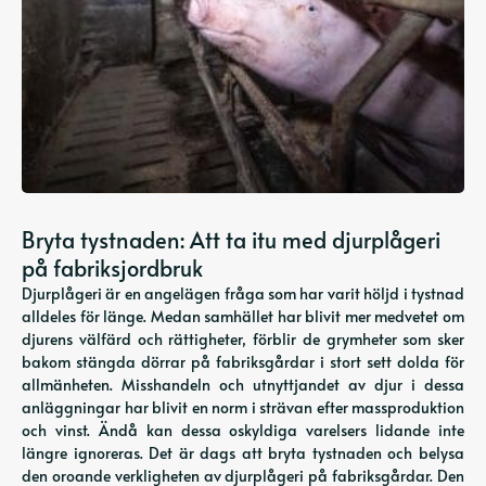
Bryta tystnaden: Att ta itu med djurplågeri
på fabriksjordbruk
Djurplågeri är en angelägen fråga som har varit höljd i tystnad
alldeles för länge. Medan samhället har blivit mer medvetet om
djurens välfärd och rättigheter, förblir de grymheter som sker
bakom stängda dörrar på fabriksgårdar i stort sett dolda för
allmänheten. Misshandeln och utnyttjandet av djur i dessa
anläggningar har blivit en norm i strävan efter massproduktion
och vinst. Ändå kan dessa oskyldiga varelsers lidande inte
längre ignoreras. Det är dags att bryta tystnaden och belysa
den oroande verkligheten av djurplågeri på fabriksgårdar. Den