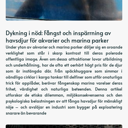
Dykning i nöd: Fångst och inspärrning av
havsdjur för akvarier och marina parker
Under ytan av akvarier och marina parker döljer sig en oroande
verklighet som står i skarp kontrast till deras polerade
offentliga image. Även om dessa attraktioner lovar utbildning
och underhållning, har de ofta ett oerhört högt pris för de djur
som är instängda där. Från späckhuggare som simmar i
oändliga cirklar i karga tankar till delfiner som utför onaturliga
trick för applåder, berövar fångenskap marina varelser deras
frihet, värdighet och naturliga beteenden. Denna artikel
utforskar de etiska dilemman, miljökonsekvenserna och den
psykologiska belastningen av att fånga havsdjur för mänskligt
nöje – och avslöjar en industri som bygger på exploatering
snarare än bevarande