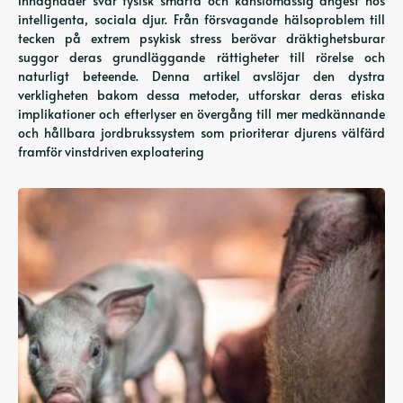
inhägnader svår fysisk smärta och känslomässig ångest hos
intelligenta, sociala djur. Från försvagande hälsoproblem till
tecken på extrem psykisk stress berövar dräktighetsburar
suggor deras grundläggande rättigheter till rörelse och
naturligt beteende. Denna artikel avslöjar den dystra
verkligheten bakom dessa metoder, utforskar deras etiska
implikationer och efterlyser en övergång till mer medkännande
och hållbara jordbrukssystem som prioriterar djurens välfärd
framför vinstdriven exploatering