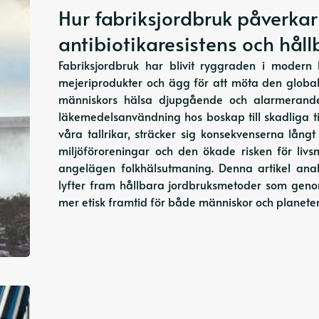
Hur fabriksjordbruk påverkar
antibiotikaresistens och håll
Fabriksjordbruk har blivit ryggraden i modern l
mejeriprodukter och ägg för att möta den globa
människors hälsa djupgående och alarmerande. 
läkemedelsanvändning hos boskap till skadliga ti
våra tallrikar, sträcker sig konsekvenserna lån
miljöföroreningar och den ökade risken för liv
angelägen folkhälsutmaning. Denna artikel anal
lyfter fram hållbara jordbruksmetoder som gen
mer etisk framtid för både människor och planete