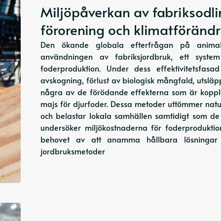
Miljöpåverkan av fabriksodli
förorening och klimatförändr
Den ökande globala efterfrågan på animal
användningen av fabriksjordbruk, ett syste
foderproduktion. Under dess effektivitetsfas
avskogning, förlust av biologisk mångfald, utslä
några av de förödande effekterna som är koppla
majs för djurfoder. Dessa metoder uttömmer natu
och belastar lokala samhällen samtidigt som de 
undersöker miljökostnaderna för foderproduktio
behovet av att anamma hållbara lösningar
jordbruksmetoder