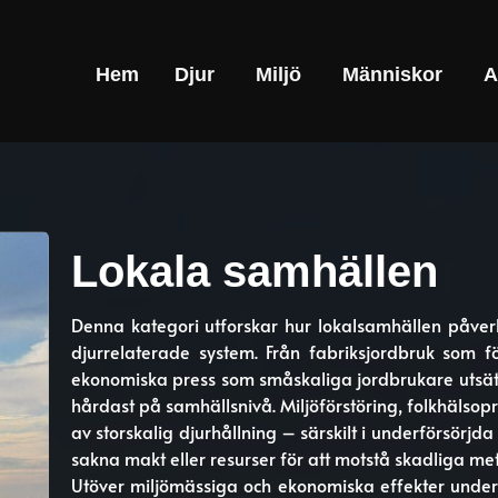
Hem
Djur
Miljö
Människor
A
Lokala samhällen
Denna kategori utforskar hur lokalsamhällen påverka
djurrelaterade system. Från fabriksjordbruk som f
ekonomiska press som småskaliga jordbrukare utsätts
hårdast på samhällsnivå. Miljöförstöring, folkhälsopr
av storskalig djurhållning – särskilt i underförsörj
sakna makt eller resurser för att motstå skadliga me
Utöver miljömässiga och ekonomiska effekter undersö