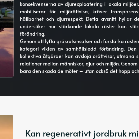
konsekvenserna av djurexploatering i lokala miljöe
mobiliserar för miljörättvisa, kräver transpar
hållbarhet och djurrespekt. Detta avsnitt hyllar
undersöker hur stärkande lokala röster kan störa 
förändring.
Genom att lyfta gräsrotsinsatser och förstärka röst
kategori vikten av samhällsledd förändring. Den 
kollektiva åtgärder kan avslöja orättvisor, utmana
relationer mellan människor, djur och miljön. Genom a
bara den skada de möter – utan också det hopp och 
Kan regenerativt jordbruk m