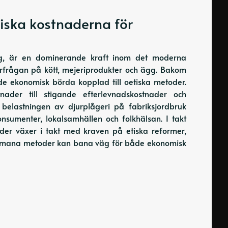
iska kostnaderna för
lning, är en dominerande kraft inom det moderna
erfrågan på kött, mejeriprodukter och ägg. Bakom
nde ekonomisk börda kopplad till oetiska metoder.
ader till stigande efterlevnadskostnader och
 belastningen av djurplågeri på fabriksjordbruk
nsumenter, lokalsamhällen och folkhälsan. I takt
er växer i takt med kraven på etiska reformer,
v humana metoder kan bana väg för både ekonomisk