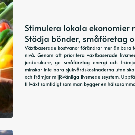
Stimulera lokala ekonomier 
Stödja bönder, småföretag oc
Växtbaserade kostvanor förändrar mer än bara ta
nivå. Genom att prioritera växtbaserade livsmed
jordbrukare, ge småföretag energi och främj
minskar inte bara sjukvårdskostnaderna utan ska
och främjar miljövänliga livsmedelssystem. Uppt
tillväxt samtidigt som man bygger en hälsosammar