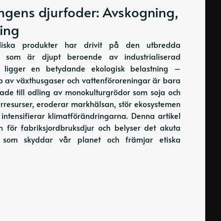
ngens djurfoder: Avskogning,
ing
iska produkter har drivit på den utbredda
m som är djupt beroende av industrialiserad
ad ligger en betydande ekologisk belastning –
pp av växthusgaser och vattenföroreningar är bara
de till odling av monokulturgrödor som soja och
rresurser, eroderar markhälsan, stör ekosystemen
intensifierar klimatförändringarna. Denna artikel
n för fabriksjordbruksdjur och belyser det akuta
 som skyddar vår planet och främjar etiska