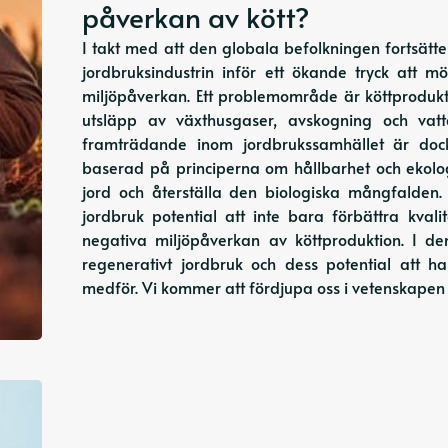
påverkan av kött?
I takt med att den globala befolkningen fortsätte
jordbruksindustrin inför ett ökande tryck att
miljöpåverkan. Ett problemområde är köttprodukti
utsläpp av växthusgaser, avskogning och vatt
framträdande inom jordbrukssamhället är dock
baserad på principerna om hållbarhet och ekolo
jord och återställa den biologiska mångfalden.
jordbruk potential att inte bara förbättra kva
negativa miljöpåverkan av köttproduktion. I de
regenerativt jordbruk och dess potential att 
medför. Vi kommer att fördjupa oss i vetenskapen 