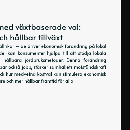
med växtbaserade val:
h hållbar tillväxt
llrikar – de driver ekonomisk förändring på lokal
el kan konsumenter hjälpa till att stödja lokala
a hållbara jordbruksmetoder. Denna förändring
par också jobb, stärker samhällets motståndskraft
äck hur medvetna kostval kan stimulera ekonomisk
e och mer hållbar framtid för alla