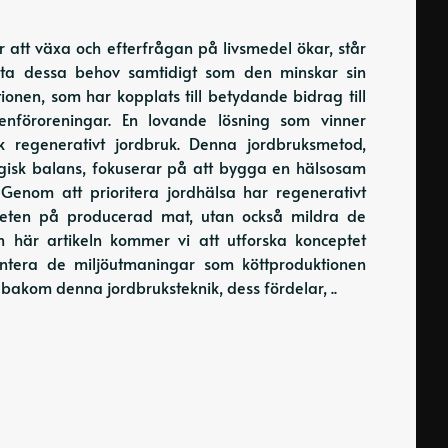
r att växa och efterfrågan på livsmedel ökar, står
 möta dessa behov samtidigt som den minskar sin
onen, som har kopplats till betydande bidrag till
enföroreningar. En lovande lösning som vinner
 regenerativt jordbruk. Denna jordbruksmetod,
gisk balans, fokuserar på att bygga en hälsosam
 Genom att prioritera jordhälsa har regenerativt
liteten på producerad mat, utan också mildra de
n här artikeln kommer vi att utforska konceptet
hantera de miljöutmaningar som köttproduktionen
bakom denna jordbruksteknik, dess fördelar, ..