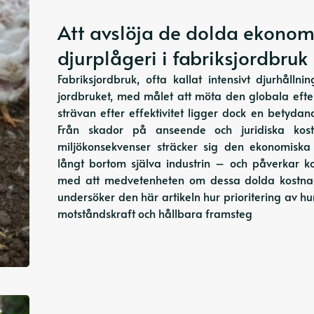
Att avslöja de dolda ekonom
djurplågeri i fabriksjordbruk
Fabriksjordbruk, ofta kallat intensivt djurhål
jordbruket, med målet att möta den globala eft
strävan efter effektivitet ligger dock en betyda
Från skador på anseende och juridiska kostn
miljökonsekvenser sträcker sig den ekonomiska
långt bortom själva industrin – och påverkar ko
med att medvetenheten om dessa dolda kostnad
undersöker den här artikeln hur prioritering a
motståndskraft och hållbara framsteg