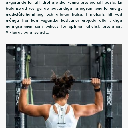
avgörande för att idrottare ska kunna prestera sitt bästa. En
balanserad kost ger de nödvändiga näringsämnena för energi,
muskelåterhämtning och allmän hälsa. I motsats till vad
många tror kan veganska kostvanor erbjuda alla viktiga
näringsämnen som behövs för optimal atletisk prestation.
Vikten av balanserad …