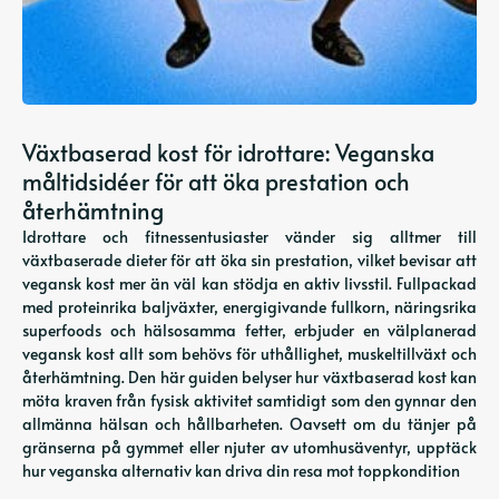
Växtbaserad kost för idrottare: Veganska
måltidsidéer för att öka prestation och
återhämtning
Idrottare och fitnessentusiaster vänder sig alltmer till
växtbaserade dieter för att öka sin prestation, vilket bevisar att
vegansk kost mer än väl kan stödja en aktiv livsstil. Fullpackad
med proteinrika baljväxter, energigivande fullkorn, näringsrika
superfoods och hälsosamma fetter, erbjuder en välplanerad
vegansk kost allt som behövs för uthållighet, muskeltillväxt och
återhämtning. Den här guiden belyser hur växtbaserad kost kan
möta kraven från fysisk aktivitet samtidigt som den gynnar den
allmänna hälsan och hållbarheten. Oavsett om du tänjer på
gränserna på gymmet eller njuter av utomhusäventyr, upptäck
hur veganska alternativ kan driva din resa mot toppkondition