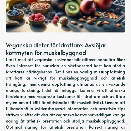
Veganska dieter för idrottare: Avslöjar
köttmyten för muskelbyggnad
I takt med att veganska kostvanor blir alltmer populära ökar
även intresset för huruvida en växtbaserad kost kan stödja
idrottares näringsbehov. Det finns en vanlig missuppfattning
att kött är viktigt för muskeluppbyggnad och atletisk
framgång, men denna uppfattning utmanas av en växande
mängd forskning. I det här inlägget kommer vi att utforska
fördelarna med veganska kostvanor för idrottare och avfärda
myten om att kött är nödvändigt för muskeltillväxt. Genom att
tillhandahålla evidensbaserad information och praktiska tips
strävar vi efter att visa att veganska kostvanor verkligen kan ge
näring åt atletisk prestation och stödja muskeluppbyggnad.
Optimal näring för atletisk prestation Korrekt näring är