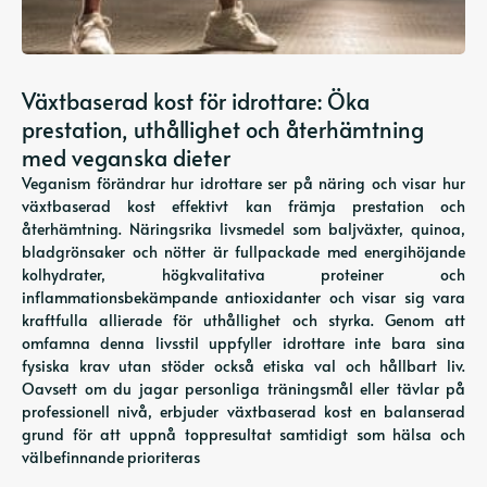
Växtbaserad kost för idrottare: Öka
prestation, uthållighet och återhämtning
med veganska dieter
Veganism förändrar hur idrottare ser på näring och visar hur
växtbaserad kost effektivt kan främja prestation och
återhämtning. Näringsrika livsmedel som baljväxter, quinoa,
bladgrönsaker och nötter är fullpackade med energihöjande
kolhydrater, högkvalitativa proteiner och
inflammationsbekämpande antioxidanter och visar sig vara
kraftfulla allierade för uthållighet och styrka. Genom att
omfamna denna livsstil uppfyller idrottare inte bara sina
fysiska krav utan stöder också etiska val och hållbart liv.
Oavsett om du jagar personliga träningsmål eller tävlar på
professionell nivå, erbjuder växtbaserad kost en balanserad
grund för att uppnå toppresultat samtidigt som hälsa och
välbefinnande prioriteras