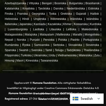
Azerbajdzjanska
|
Vitryska
|
Bengali
|
Bosniska
|
Bulgariska
|
Brasiliansk
|
Katalanska
|
Kroatiska
|
Tjeckiska
|
Danska
|
Nederländska
|
Estniska
|
Finska
|
Franska
|
Georgiska
|
Tyska
|
Grekiska
|
Gujarati
|
Haitisk
|
Hebreiska
|
Hindi
|
Ungerska
|
Indonesiska
|
Irländska
|
Isländska
|
Italienska
|
Japanska
|
Kannada
|
Kazakiska
|
Khmer
|
Koreanska
|
Kurdiska
|
Luxemburgiska
|
Laotiska
|
Litauiska
|
Lettiska
|
Makedonska
|
Malagassiska
|
Malajiska
|
Malayalam
|
Maltesiska
|
Marathi
|
Mongoliska
|
Nepali
|
Norska
|
Punjabi
|
Persiska
|
Polska
|
Pashto
|
Portugisiska
|
Rumänska
|
Ryska
|
Samoanska
|
Serbiska
|
Slovakiska
|
Slovenska
|
Spanska
|
Swahili
|
Svenska
|
Tamil
|
Telugu
|
Tadzjikiska
|
Thailändska
|
Filippinska
|
Turkiska
|
Ukrainska
|
Urdu
|
Vietnamesiska
|
Walesiska
|
Zulu
|
Hmong
|
Maori
|
Kinesiska
|
Taiwanesiska
Upphovsrätt ©
Humane Foundation.
Alla rättigheter förbehållna.
Innehållet är tillgängligt under Creative Commons Erkännande-DelaLika 4.0.
Humane Foundation
är en självfinansierad ideell organisation registrerad i Storbritannien (reg.nr. 15077857)
Swedish
Swedish
Registrerad adress
: 27 Old Gloucester Street, London, Storbritannien, WC1N 3AX. Telefon: +443303219009