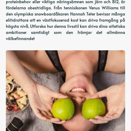
proteinbehov eller viktiga näringsämnen som järn och B12, är
fördelarna obestridliga. Från tennisikonen Venus Williams till
den olympiska snowboardåkaren Hannah Teter bevisar många
elitidrottare att en växtfokuserad kost kan driva framgång på
högsta nivå. Utforska hur denna livsstil kan driva dina atletiska
ambitioner samtidigt som den främjar det allmänna
välbefinnandet