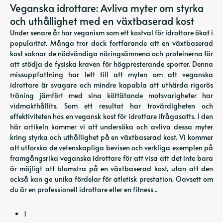
Veganska idrottare: Avliva myter om styrka
och uthållighet med en växtbaserad kost
Under senare år har veganism som ett kostval för idrottare ökat i
popularitet. Många tror dock fortfarande att en växtbaserad
kost saknar de nödvändiga näringsämnena och proteinerna för
att stödja de fysiska kraven för högpresterande sporter. Denna
missuppfattning har lett till att myten om att veganska
idrottare är svagare och mindre kapabla att uthärda rigorös
träning jämfört med sina köttätande motsvarigheter har
vidmakthållits. Som ett resultat har trovärdigheten och
effektiviteten hos en vegansk kost för idrottare ifrågasatts. I den
här artikeln kommer vi att undersöka och avliva dessa myter
kring styrka och uthållighet på en växtbaserad kost. Vi kommer
att utforska de vetenskapliga bevisen och verkliga exemplen på
framgångsrika veganska idrottare för att visa att det inte bara
är möjligt att blomstra på en växtbaserad kost, utan att den
också kan ge unika fördelar för atletisk prestation. Oavsett om
du är en professionell idrottare eller en fitness ..
1