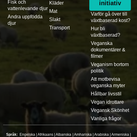
Fisk och
initiativ
Kläder
vattenlevande djur
Mat
Varför gå över till
Andra uppfödda
Slakt
växtbaserad kost?
djur
Transport
Hur bli
växtbaserad?
Veganska
dokumentärer &
filmer
Veganism bortom
politik
Att motbevisa
veganska myter
Hållbar livsstil
Vegan idrottare
Vegansk Skönhet
Vanliga frågor
Språk:
Engelska
|
Afrikaans
|
Albanska
|
Amhariska
|
Arabiska
|
Armeniska
|