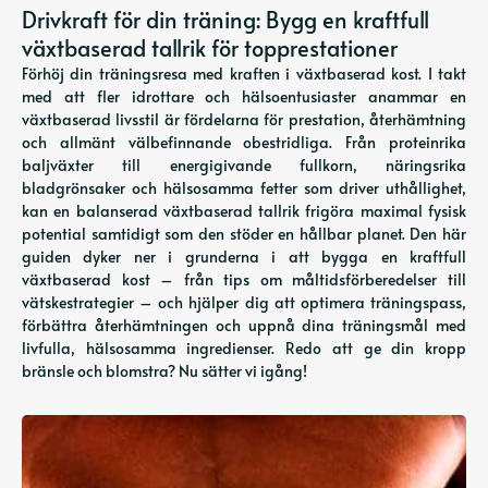
Drivkraft för din träning: Bygg en kraftfull
växtbaserad tallrik för topprestationer
Förhöj din träningsresa med kraften i växtbaserad kost. I takt
med att fler idrottare och hälsoentusiaster anammar en
växtbaserad livsstil är fördelarna för prestation, återhämtning
och allmänt välbefinnande obestridliga. Från proteinrika
baljväxter till energigivande fullkorn, näringsrika
bladgrönsaker och hälsosamma fetter som driver uthållighet,
kan en balanserad växtbaserad tallrik frigöra maximal fysisk
potential samtidigt som den stöder en hållbar planet. Den här
guiden dyker ner i grunderna i att bygga en kraftfull
växtbaserad kost – från tips om måltidsförberedelser till
vätskestrategier – och hjälper dig att optimera träningspass,
förbättra återhämtningen och uppnå dina träningsmål med
livfulla, hälsosamma ingredienser. Redo att ge din kropp
bränsle och blomstra? Nu sätter vi igång!