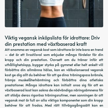
Viktig vegansk inköpslista för idrottare: Driv
din prestation med växtbaserad kraft
Att anamma en vegansk kost som idrottare är inte bara en trend
– det är ett livsstilsval som erbjuder många fördelar för din
kropp och din prestation. Oavsett om du tränar inför ett
uthållighetslopp, bygger styrka på gymmet eller helt enkelt vill
förbättra din allmänna hälsa, kan en välbalanserad vegansk
kost ge dig allt du behöver för att ge dina träningspass bränsle,
främja muskelåterhämtning och förbättra dina atletiska
prestationer. Många idrottare kan initialt oroa sig för att en
växtbaserad kost kan sakna de nödvändiga näringsämnena för
att stödja deras rigorösa träningsrutiner, men sanningen är att
vegansk mat är full av alla viktiga komponenter som din kropp
behöver för att frodas. Med rätt tillvägagångssätt kan en