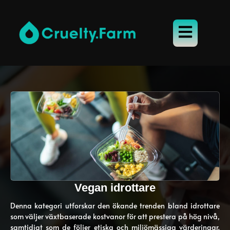
Vegan idrottare
Denna kategori utforskar den ökande trenden bland idrottare
som väljer växtbaserade kostvanor för att prestera på hög nivå,
samtidigt som de följer etiska och miljömässiga värderingar.