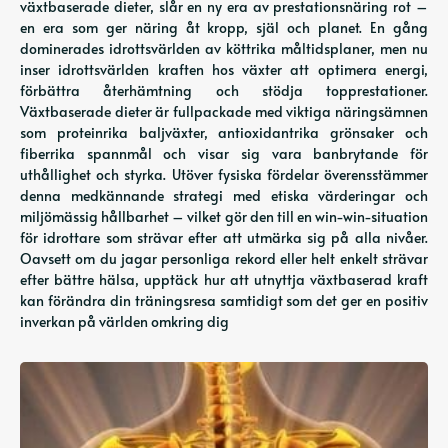
växtbaserade dieter, slår en ny era av prestationsnäring rot –
en era som ger näring åt kropp, själ och planet. En gång
dominerades idrottsvärlden av köttrika måltidsplaner, men nu
inser idrottsvärlden kraften hos växter att optimera energi,
förbättra återhämtning och stödja topprestationer.
Växtbaserade dieter är fullpackade med viktiga näringsämnen
som proteinrika baljväxter, antioxidantrika grönsaker och
fiberrika spannmål och visar sig vara banbrytande för
uthållighet och styrka. Utöver fysiska fördelar överensstämmer
denna medkännande strategi med etiska värderingar och
miljömässig hållbarhet – vilket gör den till en win-win-situation
för idrottare som strävar efter att utmärka sig på alla nivåer.
Oavsett om du jagar personliga rekord eller helt enkelt strävar
efter bättre hälsa, upptäck hur att utnyttja växtbaserad kraft
kan förändra din träningsresa samtidigt som det ger en positiv
inverkan på världen omkring dig