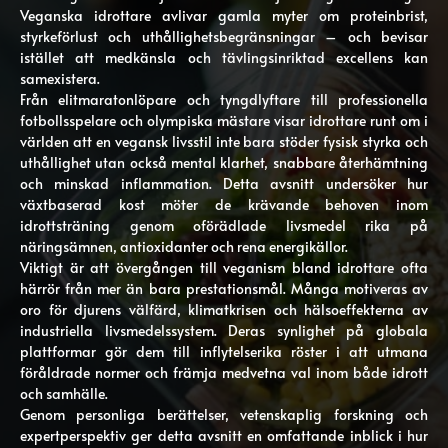
Veganska idrottare avlivar gamla myter om proteinbrist,
styrkeförlust och uthållighetsbegränsningar – och bevisar
istället att medkänsla och tävlingsinriktad excellens kan
samexistera.
Från elitmaratonlöpare och tyngdlyftare till professionella
fotbollsspelare och olympiska mästare visar idrottare runt om i
världen att en vegansk livsstil inte bara stöder fysisk styrka och
uthållighet utan också mental klarhet, snabbare återhämtning
och minskad inflammation. Detta avsnitt undersöker hur
växtbaserad kost möter de krävande behoven inom
idrottsträning genom oförädlade livsmedel rika på
näringsämnen, antioxidanter och rena energikällor.
Viktigt är att övergången till veganism bland idrottare ofta
härrör från mer än bara prestationsmål. Många motiveras av
oro för djurens välfärd, klimatkrisen och hälsoeffekterna av
industriella livsmedelssystem. Deras synlighet på globala
plattformar gör dem till inflytelserika röster i att utmana
föråldrade normer och främja medvetna val inom både idrott
och samhälle.
Genom personliga berättelser, vetenskaplig forskning och
expertperspektiv ger detta avsnitt en omfattande inblick i hur