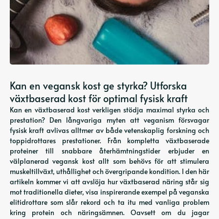
Kan en vegansk kost ge styrka? Utforska
växtbaserad kost för optimal fysisk kraft
Kan en växtbaserad kost verkligen stödja maximal styrka och
prestation? Den långvariga myten att veganism försvagar
fysisk kraft avlivas alltmer av både vetenskaplig forskning och
toppidrottares prestationer. Från kompletta växtbaserade
proteiner till snabbare återhämtningstider erbjuder en
välplanerad vegansk kost allt som behövs för att stimulera
muskeltillväxt, uthållighet och övergripande kondition. I den här
artikeln kommer vi att avslöja hur växtbaserad näring står sig
mot traditionella dieter, visa inspirerande exempel på veganska
elitidrottare som slår rekord och ta itu med vanliga problem
kring protein och näringsämnen. Oavsett om du jagar