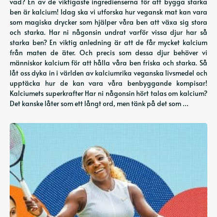
vad? En av de viktigaste ingredienserna för att bygga starka
ben är kalcium! Idag ska vi utforska hur vegansk mat kan vara
som magiska drycker som hjälper våra ben att växa sig stora
och starka. Har ni någonsin undrat varför vissa djur har så
starka ben? En viktig anledning är att de får mycket kalcium
från maten de äter. Och precis som dessa djur behöver vi
människor kalcium för att hålla våra ben friska och starka. Så
låt oss dyka in i världen av kalciumrika veganska livsmedel och
upptäcka hur de kan vara våra benbyggande kompisar!
Kalciumets superkrafter Har ni någonsin hört talas om kalcium?
Det kanske låter som ett långt ord, men tänk på det som …