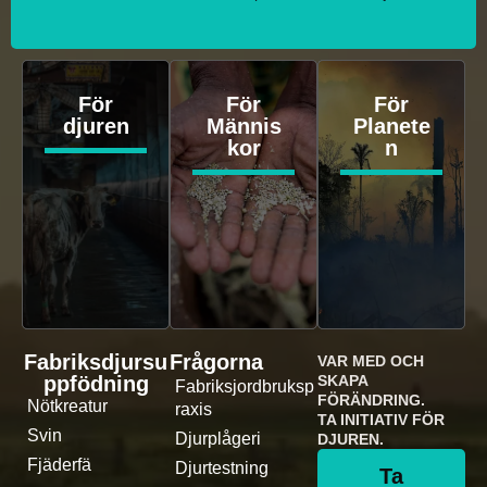
För
För
För
djuren
Männis
Planete
kor
n
Fabriksdjursu
Frågorna
VAR MED OCH
ppfödning
SKAPA
Fabriksjordbruksp
FÖRÄNDRING.
Nötkreatur
raxis
TA INITIATIV FÖR
Svin
Djurplågeri
DJUREN.
Fjäderfä
Djurtestning
Ta