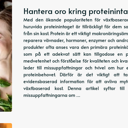
Hantera oro kring proteinint
Med den ökande populariteten för växtbaserad
huruvida proteinintaget är tillräckligt för dem 
från sin kost. Protein är ett viktigt makronärings
reparera vävnader, hormoner, enzymer och andra
produkter ofta anses vara den primära proteink
som på ett adekvat sätt kan tillgodose en p
medvetenhet och förståelse för kvaliteten och kvan
leder till missuppfattningar och tvivel om hur 
proteinbehovet. Därför är det viktigt att 
evidensbaserad information för att avliva m
växtbaserad kost. Denna artikel syftar til
missuppfattningarna om …