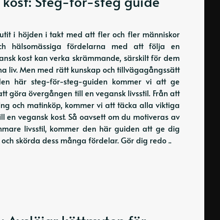
 kost: Steg-för-steg guide
it i höjden i takt med att fler och fler människor
ch hälsomässiga fördelarna med att följa en
gansk kost kan verka skrämmande, särskilt för dem
a liv. Men med rätt kunskap och tillvägagångssätt
den här steg-för-steg-guiden kommer vi att ge
t göra övergången till en vegansk livsstil. Från att
ring och matinköp, kommer vi att täcka alla viktiga
till en vegansk kost. Så oavsett om du motiveras av
ammare livsstil, kommer den här guiden att ge dig
 och skörda dess många fördelar. Gör dig redo ..