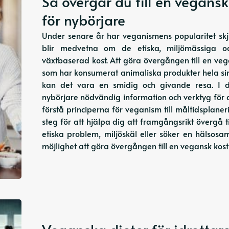
Så övergår du till en vegansk
för nybörjare
Under senare år har veganismens popularitet skjut
blir medvetna om de etiska, miljömässiga o
växtbaserad kost. Att göra övergången till en ve
som har konsumerat animaliska produkter hela sin
kan det vara en smidig och givande resa. I 
nybörjare nödvändig information och verktyg för at
förstå principerna för veganism till måltidsplane
steg för att hjälpa dig att framgångsrikt övergå 
etiska problem, miljöskäl eller söker en hälsos
möjlighet att göra övergången till en vegansk kost