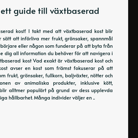
ett guide till växtbaserad
serad kost! I takt med att växtbaserad kost blir
r sätt att införliva mer frukt, grönsaker, spannmål
nybörjare eller någon som funderar på att byta från
 dig all information du behöver för att navigera i
xtbaserad kost Vad exakt är växtbaserad kost och
 kost avser en kost som främst fokuserar på att
 frukt, grönsaker, fullkorn, baljväxter, nötter och
onen av animaliska produkter, inklusive kött,
l blir alltmer populärt på grund av dess upplevda
ga hållbarhet. Många individer väljer en ..