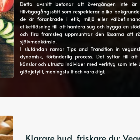
Detta avsnitt betonar att övergången inte är e
tillvägagångssätt som respekterar olika bakgrunde
de är förankrade i etik, miljö eller välbefinnan
etikettläsning till att hantera sug och bygga en s
och fira framsteg uppmuntrar den läsarna att rö
självmedkänsla.
I slutändan ramar Tips and Transition in vegansk
dynamisk, föränderlig process. Det syftar till at
känslor och utrusta individer med verktyg som inte 
glädjefyllt, meningsfullt och varaktigt.
Klarare hud, friskare du: Ve