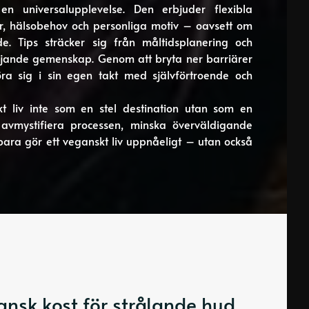
n universalupplevelse. Den erbjuder flexibla
r, hälsobehov och personliga motiv – oavsett om
de. Tips sträcker sig från måltidsplanering och
tödjande gemenskap. Genom att bryta ner barriärer
ra sig i sin egen takt med självförtroende och
t liv inte som en stel destination utan som en
t avmystifiera processen, minska överväldigande
bara gör ett veganskt liv uppnåeligt – utan också
gansk kost för strålande hud