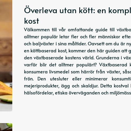
Överleva utan kött: en kompl
kost
Välkommen till vår omfattande guide till växtba
alltmer populär letar fler och fler människor efte
och baljväxter i sina måltider. Oavsett om du är 
en köttbaserad kost, kommer den här guiden att ge
den växtbaserade kostens värld. Grunderna i vä
varför blir det alltmer populärt? Växtbaserad
konsumera livsmedel som härrör från växter, såsom
frön. Den utesluter eller minimerar konsumti
mejeriprodukter, ägg och skaldjur. Detta kostva
hälsofördelar, etiska överväganden och miljömässi