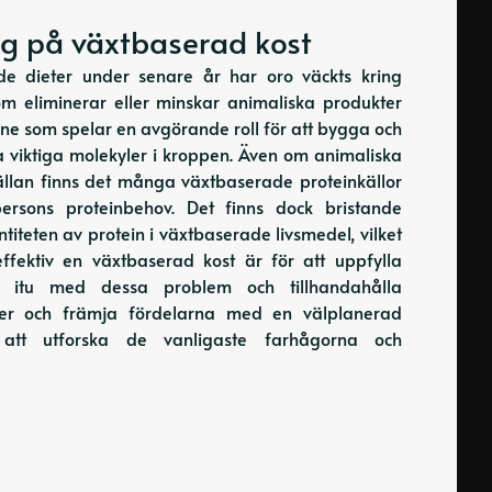
ag på växtbaserad kost
e dieter under senare år har oro väckts kring
som eliminerar eller minskar animaliska produkter
ämne som spelar en avgörande roll för att bygga och
 viktiga molekyler i kroppen. Även om animaliska
ällan finns det många växtbaserade proteinkällor
ersons proteinbehov. Det finns dock bristande
titeten av protein i växtbaserade livsmedel, vilket
effektiv en växtbaserad kost är för att uppfylla
ta itu med dessa problem och tillhandahålla
yter och främja fördelarna med en välplanerad
l att utforska de vanligaste farhågorna och