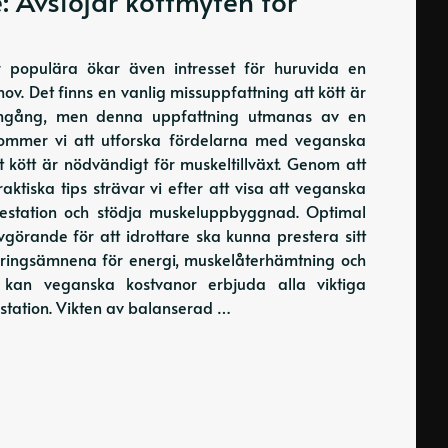
: Avslöjar köttmyten för
r populära ökar även intresset för huruvida en
ov. Det finns en vanlig missuppfattning att kött är
ramgång, men denna uppfattning utmanas av en
kommer vi att utforska fördelarna med veganska
 kött är nödvändigt för muskeltillväxt. Genom att
ktiska tips strävar vi efter att visa att veganska
prestation och stödja muskeluppbyggnad. Optimal
avgörande för att idrottare ska kunna prestera sitt
äringsämnena för energi, muskelåterhämtning och
 kan veganska kostvanor erbjuda alla viktiga
station. Vikten av balanserad …