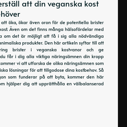
rställ att din veganska kost
ehöver
 att öka, ökar även oron för de potentiella brister
kost. Även om det finns många hälsofördelar med
tta om det är möjligt att få i sig alla nödvändiga
maliska produkter. Den här artikeln syftar till att
kring brister i veganska kostvanor och ge
 du får i dig alla viktiga näringsämnen din kropp
12 kommer vi att utforska de olika näringsämnen som
iska lösningar för att tillgodose dina kostbehov. Så
ågon som funderar på att byta, kommer den här
om hjälper dig att upprätthålla en välbalanserad