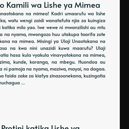
o Kamili wa Lishe ya Mimea
 unaotokana na mimea! Kadri umaarufu wa lishe
, watu wengi zaidi wanatafuta njia za kuingiza
katika milo yao. Iwe wewe ni mwanzilishi au mtu
kana na nyama, mwongozo huu utakupa taarifa zote
otokana na mimea. Misingi ya Ulaji Unaotokana na
asa na kwa nini unazidi kuwa maarufu? Ulaji
gatia hasa kula vyakula vinavyotokana na mimea,
zima, kunde, karanga, na mbegu. Huondoa au
a ni pamoja na nyama, maziwa, mayai, na dagaa.
na faida zake za kiafya zinazoonekana, kuzingatia
 huchagua …
rotini katika Lishe ya