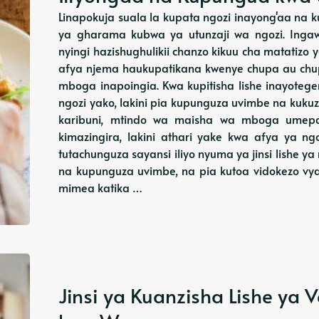
Linapokuja suala la kupata ngozi inayong'aa na
ya gharama kubwa ya utunzaji wa ngozi. Inga
nyingi hazishughulikii chanzo kikuu cha matatizo 
afya njema haukupatikana kwenye chupa au chup
mboga inapoingia. Kwa kupitisha lishe inayot
ngozi yako, lakini pia kupunguza uvimbe na kukuz
karibuni, mtindo wa maisha wa mboga umepa
kimazingira, lakini athari yake kwa afya ya n
tutachunguza sayansi iliyo nyuma ya jinsi lishe
na kupunguza uvimbe, na pia kutoa vidokezo vya 
mimea katika …
Jinsi ya Kuanzisha Lishe y