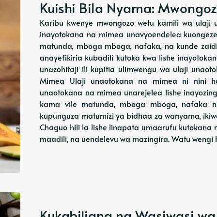
Kuishi Bila Nyama: Mwongoz
Karibu kwenye mwongozo wetu kamili wa ulaji
inayotokana na mimea unavyoendelea kuongezeka
matunda, mboga mboga, nafaka, na kunde zaidi 
anayefikiria kubadili kutoka kwa lishe inayoto
unazohitaji ili kupitia ulimwengu wa ulaji una
Mimea Ulaji unaotokana na mimea ni nini h
unaotokana na mimea unarejelea lishe inayozin
kama vile matunda, mboga mboga, nafaka n
kupunguza matumizi ya bidhaa za wanyama, ikiw
Chaguo hili la lishe linapata umaarufu kutokana 
maadili, na uendelevu wa mazingira. Watu wengi
Kukabiliana na Wasiwasi wa P