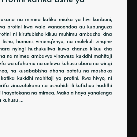
okana na mimea katika miaka ya hivi karibuni,
i wa protini kwa wale wanaoondoa au kupunguza
otini ni kirutubisho kikuu muhimu ambacho kina
ishu, homoni, vimeng'enya, na molekuli zingine
ara nyingi huchukuliwa kuwa chanzo kikuu cha
okana na mimea ambavyo vinaweza kukidhi mahitaji
osefu wa ufahamu na uelewa kuhusu ubora na wingi
mimea, na kusababisha dhana potofu na mashaka
atika kukidhi mahitaji ya protini. Kwa hivyo, ni
ifa zinazotokana na ushahidi ili kufichua hadithi
zuri inayotokana na mimea. Makala haya yanalenga
a kuhusu …