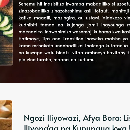
Sehemu hii inasisitiza kwamba mabadiliko si uzo
zinazobadilika zinazoheshimu asili tofauti, mahitaj
katika maadili, mazingira, au ustawi. Vidokezo 
kudhibiti tamaa na kujenga jamii inayounga 
maendeleo, inawahimiza wasomaji kuhama kwa kasi 
Hatimaye, Tips and Transition inaweka maisha 
kama mchakato unaobadilika. Inalenga kufafanua
na kuwapa watu binafsi vifaa ambavyo havifanyi 
pia vina furaha, maana, na kudumu.
Ngozi Iliyowazi, Afya Bora: 
Iliyong'aa na Kupungua kwa