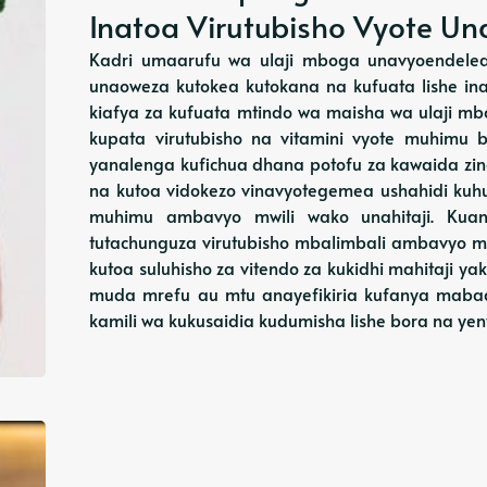
Inatoa Virutubisho Vyote Un
Kadri umaarufu wa ulaji mboga unavyoendelea
unaoweza kutokea kutokana na kufuata lishe i
kiafya za kufuata mtindo wa maisha wa ulaji 
kupata virutubisho na vitamini vyote muhimu
yanalenga kufichua dhana potofu za kawaida zin
na kutoa vidokezo vinavyotegemea ushahidi kuhus
muhimu ambavyo mwili wako unahitaji. Kuan
tutachunguza virutubisho mbalimbali ambavyo ma
kutoa suluhisho za vitendo za kukidhi mahitaji ya
muda mrefu au mtu anayefikiria kufanya maba
kamili wa kukusaidia kudumisha lishe bora na y