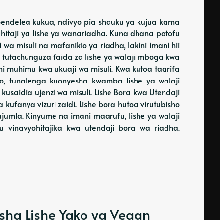
oendelea kukua, ndivyo pia shauku ya kujua kama
hitaji ya lishe ya wanariadha. Kuna dhana potofu
 misuli na mafanikio ya riadha, lakini imani hii
i, tutachunguza faida za lishe ya walaji mboga kwa
 muhimu kwa ukuaji wa misuli. Kwa kutoa taarifa
do, tunalenga kuonyesha kwamba lishe ya walaji
usaidia ujenzi wa misuli. Lishe Bora kwa Utendaji
kufanya vizuri zaidi. Lishe bora hutoa virutubisho
ujumla. Kinyume na imani maarufu, lishe ya walaji
 vinavyohitajika kwa utendaji bora wa riadha.
sha Lishe Yako ya Vegan