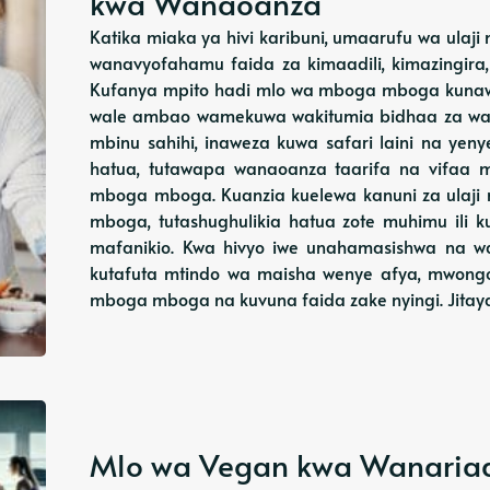
kwa Wanaoanza
Katika miaka ya hivi karibuni, umaarufu wa ula
wanavyofahamu faida za kimaadili, kimazingir
Kufanya mpito hadi mlo wa mboga mboga kunaw
wale ambao wamekuwa wakitumia bidhaa za wany
mbinu sahihi, inaweza kuwa safari laini na y
hatua, tutawapa wanaoanza taarifa na vifaa 
mboga mboga. Kuanzia kuelewa kanuni za ulaj
mboga, tutashughulikia hatua zote muhimu ili 
mafanikio. Kwa hivyo iwe unahamasishwa na wa
kutafuta mtindo wa maisha wenye afya, mwongo
mboga mboga na kuvuna faida zake nyingi. Jitay
Mlo wa Vegan kwa Wanariadh