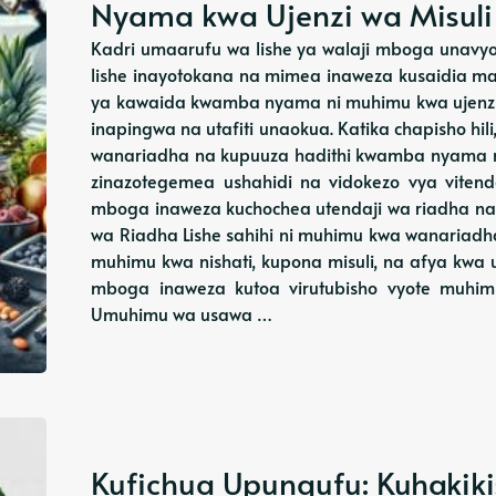
Nyama kwa Ujenzi wa Misuli
Kadri umaarufu wa lishe ya walaji mboga unavy
lishe inayotokana na mimea inaweza kusaidia ma
ya kawaida kwamba nyama ni muhimu kwa ujenzi wa
inapingwa na utafiti unaokua. Katika chapisho hil
wanariadha na kupuuza hadithi kwamba nyama ni
zinazotegemea ushahidi na vidokezo vya viten
mboga inaweza kuchochea utendaji wa riadha na k
wa Riadha Lishe sahihi ni muhimu kwa wanariadha 
muhimu kwa nishati, kupona misuli, na afya kwa 
mboga inaweza kutoa virutubisho vyote muhimu
Umuhimu wa usawa …
Kufichua Upungufu: Kuhakiki