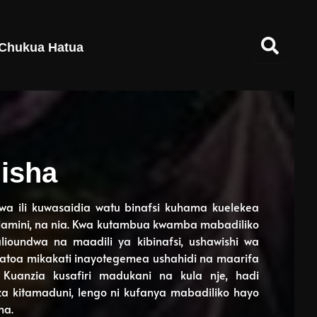
Chukua Hatua
lisha
dwa ili kuwasaidia watu binafsi kuhama kuelekea
amini, na nia. Kwa kutambua kwamba mabadiliko
oundwa na maadili ya kibinafsi, ushawishi wa
inatoa mikakati inayotegemea ushahidi na maarifa
i. Kuanzia kusafiri madukani na kula nje, hadi
za kitamaduni, lengo ni kufanya mabadiliko hayo
ha.