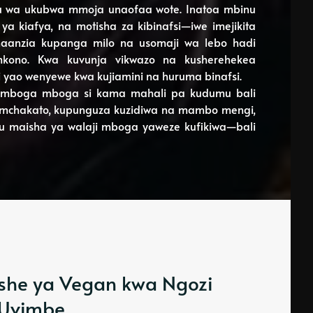
efu wa ukubwa mmoja unaofaa wote. Inatoa mbinu
i ya kiafya, na motisha za kibinafsi—iwe imejikita
vinaanzia kupanga milo na usomaji wa lebo hadi
mkono. Kwa kuvunja vikwazo na kusherehekea
yao wenyewe kwa kujiamini na huruma binafsi.
ya mboga mboga si kama mahali pa kudumu bali
 mchakato, kupunguza kuzidiwa na mambo mengi,
tu maisha ya walaji mboga yaweze kufikiwa—bali
Lishe ya Vegan kwa Ngozi
 Uvimbe