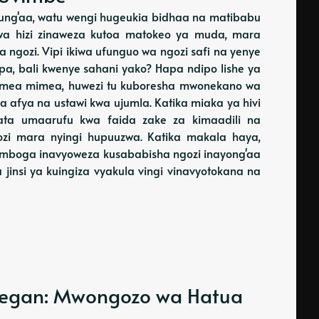
 kung'aa, watu wengi hugeukia bidhaa na matibabu
wa hizi zinaweza kutoa matokeo ya muda, mara
ya ngozi. Vipi ikiwa ufunguo wa ngozi safi na yenye
a, bali kwenye sahani yako? Hapa ndipo lishe ya
egemea mimea, huwezi tu kuboresha mwonekano wa
a afya na ustawi kwa ujumla. Katika miaka ya hivi
ta umaarufu kwa faida zake za kimaadili na
gozi mara nyingi hupuuzwa. Katika makala haya,
 ya mboga inavyoweza kusababisha ngozi inayong'aa
jinsi ya kuingiza vyakula vingi vinavyotokana na
a Vegan: Mwongozo wa Hatua