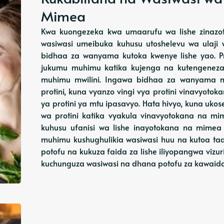
Mimea
Kwa kuongezeka kwa umaarufu wa lishe zinazot
wasiwasi umeibuka kuhusu utoshelevu wa ulaj
bidhaa za wanyama kutoka kwenye lishe yao. Pr
jukumu muhimu katika kujenga na kutengeneza t
muhimu mwilini. Ingawa bidhaa za wanyama m
protini, kuna vyanzo vingi vya protini vinavyot
ya protini ya mtu ipasavyo. Hata hivyo, kuna uk
wa protini katika vyakula vinavyotokana na 
kuhusu ufanisi wa lishe inayotokana na mimea k
muhimu kushughulikia wasiwasi huu na kutoa taar
potofu na kukuza faida za lishe iliyopangwa vi
kuchunguza wasiwasi na dhana potofu za kawaid