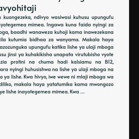
avyohitaji
 kuongezeka, ndivyo wasiwasi kuhusu upungufu
nayotegemea mimea. Ingawa kuna faida nyingi za
mboga, baadhi wanaweza kuhoji kama inawezekana
 bila kutumia bidhaa za wanyama. Makala haya
azozunguka upungufu katika lishe ya ulaji mboga
u jinsi ya kuhakikisha unapata virutubisho vyote
zia protini na chuma hadi kalsiamu na B12,
ra nyingi huhusishwa na lishe ya ulaji mboga na
ko ya lishe. Kwa hivyo, iwe wewe ni mlaji mboga wa
diliko, makala haya yatatumika kama mwongozo
enye lishe inayotegemea mimea. Kwa …