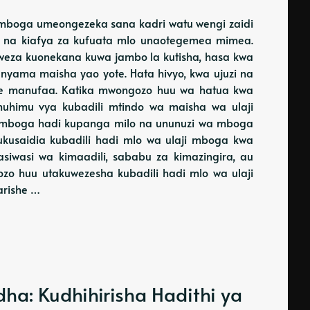
ji mboga umeongezeka sana kadri watu wengi zaidi
a, na kiafya za kufuata mlo unaotegemea mimea.
eza kuonekana kuwa jambo la kutisha, hasa kwa
ama maisha yao yote. Hata hivyo, kwa ujuzi na
enye manufaa. Katika mwongozo huu wa hatua kwa
muhimu vya kubadili mtindo wa maisha wa ulaji
i mboga hadi kupanga milo na ununuzi wa mboga
kukusaidia kubadili hadi mlo wa ulaji mboga kwa
siwasi wa kimaadili, sababu za kimazingira, au
zo huu utakuwezesha kubadili hadi mlo wa ulaji
arishe …
a: Kudhihirisha Hadithi ya