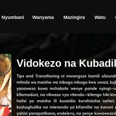
Nyumbani
Wanyama
Mazingira
Watu
Vidokezo na Kubadi
Tips and Transitioning ni mwongozo kamili ulioun
mtindo wa maisha wa mboga mboga kwa uwazi, kuji
yanaweza kuwa mchakato wenye pande nyingi—uli
kitamaduni, na vikwazo vya vitendo—kitengo hiki k
halisi ya maisha ili kusaidia kurahisisha safar
kushughulika na mienendo ya kifamilia na kanuni 
yahisi yanapatikana, endelevu, na yenye kuwawezes