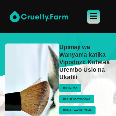
Upimaji wa
Wanyama katika
Vipodozi: Kutetea
Urembo Usio na
Ukatili
UTETEZI WA
UKATILI WA WANYAMA
UPIMAJI WA WANYAMA