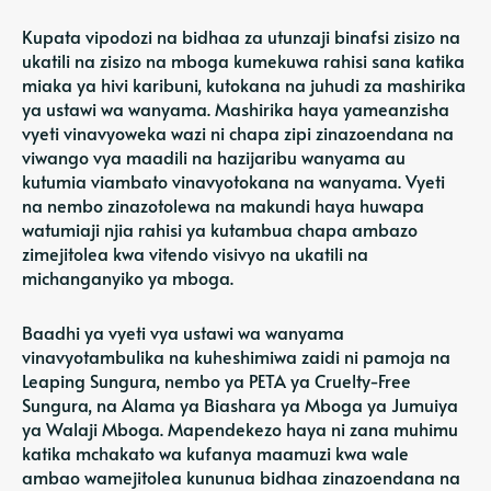
Kupata vipodozi na bidhaa za utunzaji binafsi zisizo na
ukatili na zisizo na mboga kumekuwa rahisi sana katika
miaka ya hivi karibuni, kutokana na juhudi za mashirika
ya ustawi wa wanyama. Mashirika haya yameanzisha
vyeti vinavyoweka wazi ni chapa zipi zinazoendana na
viwango vya maadili na hazijaribu wanyama au
kutumia viambato vinavyotokana na wanyama. Vyeti
na nembo zinazotolewa na makundi haya huwapa
watumiaji njia rahisi ya kutambua chapa ambazo
zimejitolea kwa vitendo visivyo na ukatili na
michanganyiko ya mboga.
Baadhi ya vyeti vya ustawi wa wanyama
vinavyotambulika na kuheshimiwa zaidi ni pamoja na
Leaping Sungura, nembo ya PETA ya Cruelty-Free
Sungura, na Alama ya Biashara ya Mboga ya Jumuiya
ya Walaji Mboga. Mapendekezo haya ni zana muhimu
katika mchakato wa kufanya maamuzi kwa wale
ambao wamejitolea kununua bidhaa zinazoendana na