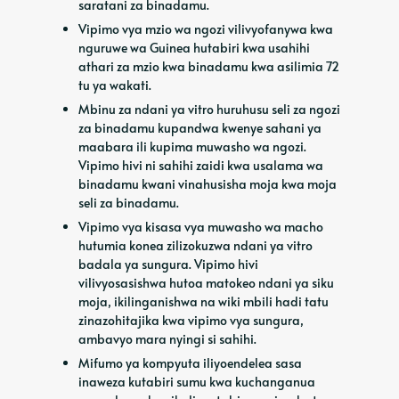
saratani za binadamu.
Vipimo vya mzio wa ngozi vilivyofanywa kwa
nguruwe wa Guinea hutabiri kwa usahihi
athari za mzio kwa binadamu kwa asilimia 72
tu ya wakati.
Mbinu za ndani ya vitro huruhusu seli za ngozi
za binadamu kupandwa kwenye sahani ya
maabara ili kupima muwasho wa ngozi.
Vipimo hivi ni sahihi zaidi kwa usalama wa
binadamu kwani vinahusisha moja kwa moja
seli za binadamu.
Vipimo vya kisasa vya muwasho wa macho
hutumia konea zilizokuzwa ndani ya vitro
badala ya sungura. Vipimo hivi
vilivyosasishwa hutoa matokeo ndani ya siku
moja, ikilinganishwa na wiki mbili hadi tatu
zinazohitajika kwa vipimo vya sungura,
ambavyo mara nyingi si sahihi.
Mifumo ya kompyuta iliyoendelea sasa
inaweza kutabiri sumu kwa kuchanganua