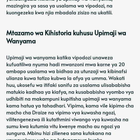
mazingira ya sasa ya usalama wa vipodozi, na
kuongezeka kwa njia mbadala zisizo na ukatili.
Mtazamo wa Kihistoria kuhusu Upimaji wa
Wanyama
Upimaji wa wanyama katika vipodozi unaweza
kufuatiliwa nyuma hadi mwanzoni mwa karne ya 20
ambapo usalama wa bidhaa za utunzaji wa kibinafsi
ulianza kuwa tatizo kubwa la afya ya umma. Wakati
huu, ukosefu wa itifaki sanifu za usalama ulisababisha
matukio kadhaa ya kiafya, na kusababisha vyombo vya
udhibiti na makampuni kupitisha upimaji wa wanyama
kama hatua ya tahadhari. Vipimo, kama vile kipimo cha
macho cha Draize na vipimo vya kuwasha ngozi,
vilitengenezwa ili kutathmini viwango vya kuwasha na
sumu kwa kutumia vitu kwenye macho au ngozi ya
sungura. Mbinu hizi zilienea sana kutokana na
unyenyekevu wake na kutegemewa kwake.