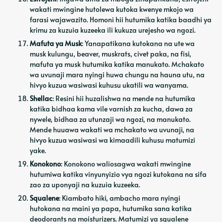
wakati mwingine hutolewa kutoka kwenye mkojo wa
farasi wajawazito. Homoni hii hutumika katika baadhi ya
krimu za kuzuia kuzeeka ili kukuza urejesho wa ngozi.
Mafuta ya Musk
: Yanapatikana kutokana na ute wa
musk kulungu, beaver, muskrats, civet paka, na fisi,
mafuta ya musk hutumika katika manukato. Mchakato
wa uvunaji mara nyingi huwa chungu na hauna utu, na
hivyo kuzua wasiwasi kuhusu ukatili wa wanyama.
Shellac
: Resini hii huzalishwa na mende na hutumika
katika bidhaa kama vile varnish za kucha, dawa za
nywele, bidhaa za utunzaji wa ngozi, na manukato.
Mende huuawa wakati wa mchakato wa uvunaji, na
hivyo kuzua wasiwasi wa kimaadili kuhusu matumizi
yake.
Konokono
: Konokono waliosagwa wakati mwingine
hutumiwa katika vinyunyizio vya ngozi kutokana na sifa
zao za uponyaji na kuzuia kuzeeka.
Squalene
: Kiambato hiki, ambacho mara nyingi
hutokana na maini ya papa, hutumika sana katika
deodorants na moisturizers. Matumizi ya squalene