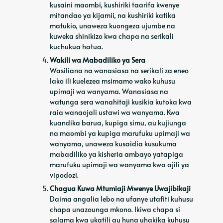
kusaini maombi, kushiriki taarifa kwenye
mitandao ya kijamii, na kushiriki katika
matukio, unaweza kuongeza ujumbe na
kuweka shinikizo kwa chapa na serikali
kuchukua hatua.
Wakili wa Mabadiliko ya Sera
Wasiliana na wanasiasa na serikali za eneo
lako ili kuelezea msimamo wako kuhusu
upimaji wa wanyama. Wanasiasa na
watunga sera wanahitaji kusikia kutoka kwa
raia wanaojali ustawi wa wanyama. Kwa
kuandika barua, kupiga simu, au kujiunga
na maombi ya kupiga marufuku upimaji wa
wanyama, unaweza kusaidia kusukuma
mabadiliko ya kisheria ambayo yatapiga
marufuku upimaji wa wanyama kwa ajili ya
vipodozi.
Chagua Kuwa Mtumiaji Mwenye Uwajibikaji
Daima angalia lebo na ufanye utafiti kuhusu
chapa unazounga mkono. Ikiwa chapa si
salama kwa ukatili au huna uhakika kuhusu