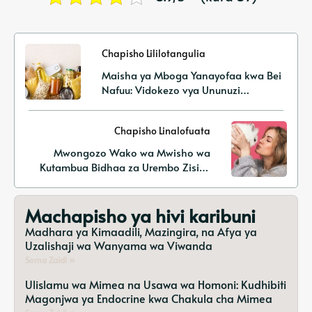
Chapisho Lililotangulia
Maisha ya Mboga Yanayofaa kwa Bei
Nafuu: Vidokezo vya Ununuzi
Vinavyofaa kwa Bajeti na Mawazo
Matamu ya Mlo wa Mimea
Chapisho Linalofuata
Mwongozo Wako wa Mwisho wa
Kutambua Bidhaa za Urembo Zisizo
na Ukatili
Machapisho ya hivi karibuni
Madhara ya Kimaadili, Mazingira, na Afya ya
Uzalishaji wa Wanyama wa Viwanda
Soma Zaidi »
Ulislamu wa Mimea na Usawa wa Homoni: Kudhibiti
Magonjwa ya Endocrine kwa Chakula cha Mimea