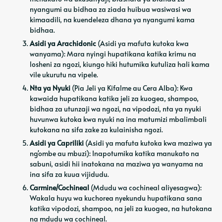
nyangumi au bidhaa za ziada huibua wasiwasi wa
kimaadili, na kuendeleza dhana ya nyangumi kama
bidhaa.
Asidi ya Arachidonic
(Asidi ya mafuta kutoka kwa
wanyama): Mara nyingi hupatikana katika krimu na
losheni za ngozi, kiungo hiki hutumika kutuliza hali kama
vile ukurutu na vipele.
Nta ya Nyuki
(Pia Jeli ya Kifalme au Cera Alba): Kwa
kawaida hupatikana katika jeli za kuogea, shampoo,
bidhaa za utunzaji wa ngozi, na vipodozi, nta ya nyuki
huvunwa kutoka kwa nyuki na ina matumizi mbalimbali
kutokana na sifa zake za kulainisha ngozi.
Asidi ya Capriliki
(Asidi ya mafuta kutoka kwa maziwa ya
ng'ombe au mbuzi): Inapotumika katika manukato na
sabuni, asidi hii inatokana na maziwa ya wanyama na
ina sifa za kuua vijidudu.
Carmine/Cochineal
(Mdudu wa cochineal aliyesagwa):
Wakala huyu wa kuchorea nyekundu hupatikana sana
katika vipodozi, shampoo, na jeli za kuogea, na hutokana
na mdudu wa cochineal.