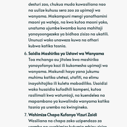
desturi zao, chukua muda kuwasiliana nao
na uulize kuhusu sera zao za upimaji wa
wanyama. Makampuni mengi yanathamini
maoni ya wateja, na kwa kutoa maoni yako,
unatuma ujumbe kwamba kuna mahitaji
yanayoongezeka ya bidhaa zisizo na ukatili.
Ununuzi wako unaweza kuwa na athari
kubwa katika tasnia.
Saidia Mashirika ya Ustawi wa Wanyama
Toa mchango au jitolea kwa mashirika
yanayofanya kazi ili kukomesha upimaji wa
wanyama. Makundi haya yana jukumu
muhimu katika utetezi, utafiti, na elimu
inayohitajika ili kuleta mabadiliko. Usaidizi
wako husaidia kufadhili kampeni, kutoa
rasilimali kwa watumiaji, na kuendelea na
mapambano ya kuwalinda wanyama katika
tasnia ya urembo na kwingineko.
Wahimize Chapa Kufanya Vizuri Zaidi
Wasiliana na chapa zako uzipendazo za
urembo na uwahimize kutumia mbinu zisizo