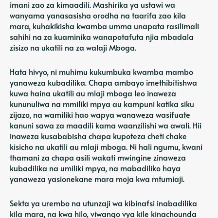
imani zao za kimaadili. Mashirika ya ustawi wa
wanyama yanasasisha orodha na taarifa zao kila
mara, kuhakikisha kwamba umma unapata rasilimali
sahihi na za kuaminika wanapotafuta njia mbadala
zisizo na ukatili na za walaji Mboga.
Hata hivyo, ni muhimu kukumbuka kwamba mambo
yanaweza kubadilika. Chapa ambayo imethibitishwa
kuwa haina ukatili au mlaji mboga leo inaweza
kununuliwa na mmiliki mpya au kampuni katika siku
zijazo, na wamiliki hao wapya wanaweza wasifuate
kanuni sawa za maadili kama waanzilishi wa awali. Hii
inaweza kusababisha chapa kupoteza cheti chake
kisicho na ukatili au mlaji mboga. Ni hali ngumu, kwani
thamani za chapa asili wakati mwingine zinaweza
kubadilika na umiliki mpya, na mabadiliko haya
yanaweza yasionekane mara moja kwa mtumiaji.
Sekta ya urembo na utunzaji wa kibinafsi inabadilika
kila mara, na kwa hilo, viwango vya kile kinachounda