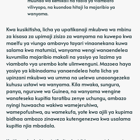
muundo wa kemikali na tabia ya viambato
vilivyopo, na kuondoa hitaji la majaribio ya
wanyama.
Kwa kusikitisha, licha ya upatikanaji mkubwa wa mbinu
za kisasa za upimaji zisizo za wanyama na kuwepo kwa
maelfu ya viungo ambavyo tayari vinaonekana kuwa
salama kwa matumizi, wanyama wengi wanaendelea
kuvumilia majaribio makali na yasiyo ya lazima ya
viambato vya urembo kote ulimwenguni. Mazoea haya
yasiyo ya kibinadamu yanaendelea hata licha ya
upinzani mkubwa wa umma na uelewa unaoongezeka
kuhusu ustawi wa wanyama. Kila mwaka, sungura,
panya, nguruwe wa Guinea, na wanyama wengine
wanateseka kupitia taratibu zenye uchungu, ambazo
nyingi huwaacha wakiwa wamejeruhiwa,
wamepofushwa, au wamekufa, yote kwa ajili ya kupima
bidhaa ambazo zinaweza kutengenezwa kwa usalama
kupitia njia mbadala.