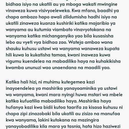
bidhaa isiyo na ukatili au ya mboga wakati mwingine
vinaweza kuwa visivyoeleweka. Kwa mfano, baadhi ya
chapa ambazo hapo awali zilidumisha hadhi isiyo na
ukatili zinaweza kuanza kushiriki katika majaribio ya
wanyama au kutumia viambato vinavyotokana na
wanyama katika michanganyiko yao bila kusasisha
lebo au vyeti vya bidhaa zao. Wateja ambao wana
shauku kuhusu ustawi wa wanyama wanaweza kupata
hili kuwa la kukatisha tamaa, kwani inaweza kuwa
vigumu kuendelea na mabadiliko haya na kuhakikisha
kwamba ununuzi wao unaendana na maadili yao.
Katika hali hizi, ni muhimu kutegemea kazi
inayoendelea ya mashirika yanayoaminika ya ustawi
wa wanyama, kwani mara nyingi huwa mstari wa mbele
katika kufuatilia mabadiliko haya. Mashirika haya
hufanya kazi kwa bidii kutoa taarifa za kisasa kuhusu ni
chapa zipi zinazobaki bila ukatili au zisizo na manufaa
kwa wanyama, lakini kutokana na mazingira
yanayobadilika kila mara ya tasnia, hata hizo haziwezi