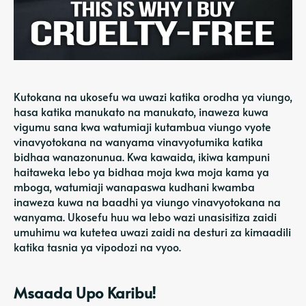
Kutokana na ukosefu wa uwazi katika orodha ya viungo,
hasa katika manukato na manukato, inaweza kuwa
vigumu sana kwa watumiaji kutambua viungo vyote
vinavyotokana na wanyama vinavyotumika katika
bidhaa wanazonunua. Kwa kawaida, ikiwa kampuni
haitaweka lebo ya bidhaa moja kwa moja kama ya
mboga, watumiaji wanapaswa kudhani kwamba
inaweza kuwa na baadhi ya viungo vinavyotokana na
wanyama. Ukosefu huu wa lebo wazi unasisitiza zaidi
umuhimu wa kutetea uwazi zaidi na desturi za kimaadili
katika tasnia ya vipodozi na vyoo.
Msaada Upo Karibu!