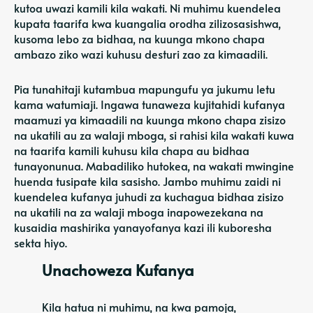
kutoa uwazi kamili kila wakati. Ni muhimu kuendelea
kupata taarifa kwa kuangalia orodha zilizosasishwa,
kusoma lebo za bidhaa, na kuunga mkono chapa
ambazo ziko wazi kuhusu desturi zao za kimaadili.
Pia tunahitaji kutambua mapungufu ya jukumu letu
kama watumiaji. Ingawa tunaweza kujitahidi kufanya
maamuzi ya kimaadili na kuunga mkono chapa zisizo
na ukatili au za walaji mboga, si rahisi kila wakati kuwa
na taarifa kamili kuhusu kila chapa au bidhaa
tunayonunua. Mabadiliko hutokea, na wakati mwingine
huenda tusipate kila sasisho. Jambo muhimu zaidi ni
kuendelea kufanya juhudi za kuchagua bidhaa zisizo
na ukatili na za walaji mboga inapowezekana na
kusaidia mashirika yanayofanya kazi ili kuboresha
sekta hiyo.
Unachoweza Kufanya
Kila hatua ni muhimu, na kwa pamoja,