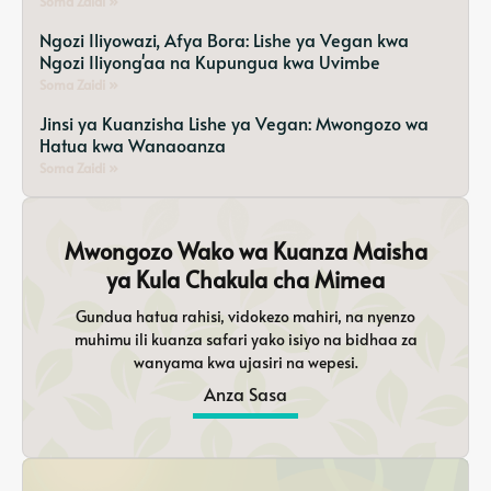
Soma Zaidi »
Ngozi Iliyowazi, Afya Bora: Lishe ya Vegan kwa
Ngozi Iliyong'aa na Kupungua kwa Uvimbe
Soma Zaidi »
Jinsi ya Kuanzisha Lishe ya Vegan: Mwongozo wa
Hatua kwa Wanaoanza
Soma Zaidi »
Mwongozo Wako wa Kuanza Maisha
ya Kula Chakula cha Mimea
Gundua hatua rahisi, vidokezo mahiri, na nyenzo
muhimu ili kuanza safari yako isiyo na bidhaa za
wanyama kwa ujasiri na wepesi.
Anza Sasa