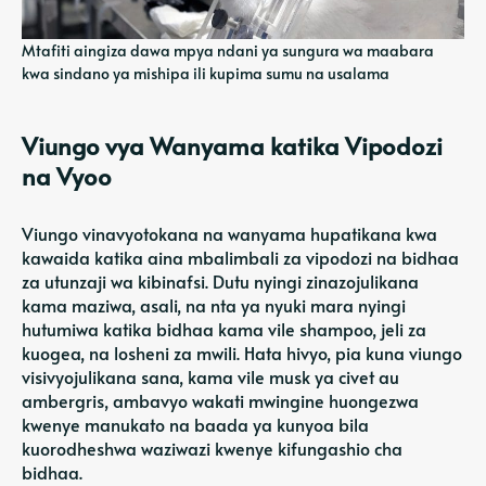
Mtafiti aingiza dawa mpya ndani ya sungura wa maabara
kwa sindano ya mishipa ili kupima sumu na usalama
Viungo vya Wanyama katika Vipodozi
na Vyoo
Viungo vinavyotokana na wanyama hupatikana kwa
kawaida katika aina mbalimbali za vipodozi na bidhaa
za utunzaji wa kibinafsi. Dutu nyingi zinazojulikana
kama maziwa, asali, na nta ya nyuki mara nyingi
hutumiwa katika bidhaa kama vile shampoo, jeli za
kuogea, na losheni za mwili. Hata hivyo, pia kuna viungo
visivyojulikana sana, kama vile musk ya civet au
ambergris, ambavyo wakati mwingine huongezwa
kwenye manukato na baada ya kunyoa bila
kuorodheshwa waziwazi kwenye kifungashio cha
bidhaa.