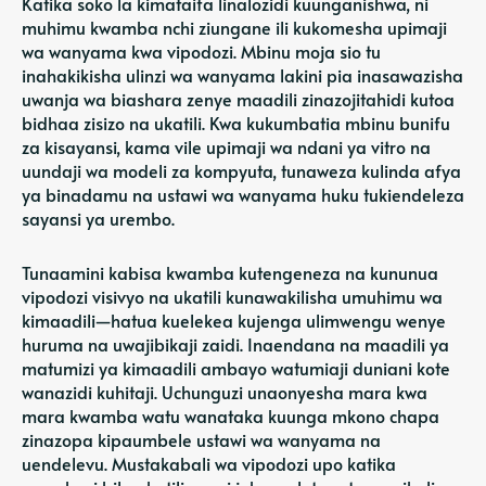
Katika soko la kimataifa linalozidi kuunganishwa, ni
muhimu kwamba nchi ziungane ili kukomesha upimaji
wa wanyama kwa vipodozi. Mbinu moja sio tu
inahakikisha ulinzi wa wanyama lakini pia inasawazisha
uwanja wa biashara zenye maadili zinazojitahidi kutoa
bidhaa zisizo na ukatili. Kwa kukumbatia mbinu bunifu
za kisayansi, kama vile upimaji wa ndani ya vitro na
uundaji wa modeli za kompyuta, tunaweza kulinda afya
ya binadamu na ustawi wa wanyama huku tukiendeleza
sayansi ya urembo.
Tunaamini kabisa kwamba kutengeneza na kununua
vipodozi visivyo na ukatili kunawakilisha umuhimu wa
kimaadili—hatua kuelekea kujenga ulimwengu wenye
huruma na uwajibikaji zaidi. Inaendana na maadili ya
matumizi ya kimaadili ambayo watumiaji duniani kote
wanazidi kuhitaji. Uchunguzi unaonyesha mara kwa
mara kwamba watu wanataka kuunga mkono chapa
zinazopa kipaumbele ustawi wa wanyama na
uendelevu. Mustakabali wa vipodozi upo katika