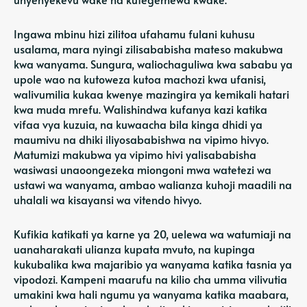
Ingawa mbinu hizi zilitoa ufahamu fulani kuhusu
usalama, mara nyingi zilisababisha mateso makubwa
kwa wanyama. Sungura, waliochaguliwa kwa sababu ya
upole wao na kutoweza kutoa machozi kwa ufanisi,
walivumilia kukaa kwenye mazingira ya kemikali hatari
kwa muda mrefu. Walishindwa kufanya kazi katika
vifaa vya kuzuia, na kuwaacha bila kinga dhidi ya
maumivu na dhiki iliyosababishwa na vipimo hivyo.
Matumizi makubwa ya vipimo hivi yalisababisha
wasiwasi unaoongezeka miongoni mwa watetezi wa
ustawi wa wanyama, ambao walianza kuhoji maadili na
uhalali wa kisayansi wa vitendo hivyo.
Kufikia katikati ya karne ya 20, uelewa wa watumiaji na
uanaharakati ulianza kupata mvuto, na kupinga
kukubalika kwa majaribio ya wanyama katika tasnia ya
vipodozi. Kampeni maarufu na kilio cha umma vilivutia
umakini kwa hali ngumu ya wanyama katika maabara,