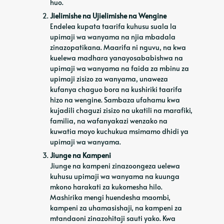
huo.
Jielimishe na Ujielimishe na Wengine
Endelea kupata taarifa kuhusu suala la
upimaji wa wanyama na njia mbadala
zinazopatikana. Maarifa ni nguvu, na kwa
kuelewa madhara yanayosababishwa na
upimaji wa wanyama na faida za mbinu za
upimaji zisizo za wanyama, unaweza
kufanya chaguo bora na kushiriki taarifa
hizo na wengine. Sambaza ufahamu kwa
kujadili chaguzi zisizo na ukatili na marafiki,
familia, na wafanyakazi wenzako na
kuwatia moyo kuchukua msimamo dhidi ya
upimaji wa wanyama.
Jiunge na Kampeni
Jiunge na kampeni zinazoongeza uelewa
kuhusu upimaji wa wanyama na kuunga
mkono harakati za kukomesha hilo.
Mashirika mengi huendesha maombi,
kampeni za uhamasishaji, na kampeni za
mtandaoni zinazohitaji sauti yako. Kwa