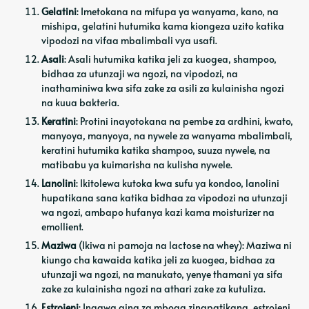
Gelatini
: Imetokana na mifupa ya wanyama, kano, na
mishipa, gelatini hutumika kama kiongeza uzito katika
vipodozi na vifaa mbalimbali vya usafi.
Asali
: Asali hutumika katika jeli za kuogea, shampoo,
bidhaa za utunzaji wa ngozi, na vipodozi, na
inathaminiwa kwa sifa zake za asili za kulainisha ngozi
na kuua bakteria.
Keratini
: Protini inayotokana na pembe za ardhini, kwato,
manyoya, manyoya, na nywele za wanyama mbalimbali,
keratini hutumika katika shampoo, suuza nywele, na
matibabu ya kuimarisha na kulisha nywele.
Lanolini
: Ikitolewa kutoka kwa sufu ya kondoo, lanolini
hupatikana sana katika bidhaa za vipodozi na utunzaji
wa ngozi, ambapo hufanya kazi kama moisturizer na
emollient.
Maziwa
(Ikiwa ni pamoja na lactose na whey): Maziwa ni
kiungo cha kawaida katika jeli za kuogea, bidhaa za
utunzaji wa ngozi, na manukato, yenye thamani ya sifa
zake za kulainisha ngozi na athari zake za kutuliza.
Estrojeni
: Ingawa aina za mboga zinapatikana, estrojeni