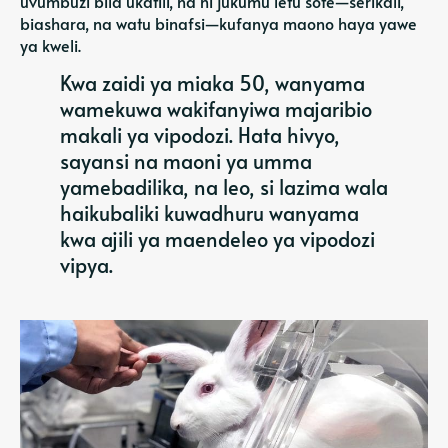
uvumbuzi bila ukatili, na ni jukumu letu sote—serikali,
biashara, na watu binafsi—kufanya maono haya yawe
ya kweli.
Kwa zaidi ya miaka 50, wanyama
wamekuwa wakifanyiwa majaribio
makali ya vipodozi. Hata hivyo,
sayansi na maoni ya umma
yamebadilika, na leo, si lazima wala
haikubaliki kuwadhuru wanyama
kwa ajili ya maendeleo ya vipodozi
vipya.