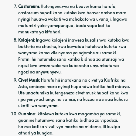
Castoreum
: Hutengenezwa na beaver kama harufu,
castoreum hupatikana kutoka kwa beaver ambao mara
nyingi huuawa wakati wa mchakato wa uvunaji. Ingawa
matumizi yake yamepungua, bado yapo katika
manukato ya kifahari.
Kolajeni
: Ingawa kolajeni inaweza kuzalishwa kutoka kwa
bakteria na chachu, kwa kawaida hutolewa kutoka kwa
wanyama kama vile nyama ya ng'ombe au samaki.
Protini hii hutumika sana katika bidhaa za utunzaji wa
ngozi kwa uwezo wake wa kuboresha unyumbufu wa
ngozi na unyevunyevu.
Civet Musk
: Harufu hii inatokana na civet ya Kiafrika na
Asia, ambayo mara nyingi hupandwa katika hali mbaya.
Ute unaotumika kutengeneza civet musk hupatikana kwa
njia yenye uchungu na vamizi, na kuzua wasiwasi kuhusu
ukatili wa wanyama.
Guanine
: Ikitolewa kutoka kwa magamba ya samaki,
guanine hutumiwa sana katika bidhaa za vipodozi,
haswa katika vivuli vya macho na midomo, ili kuzipa
athari ya kung'aa.