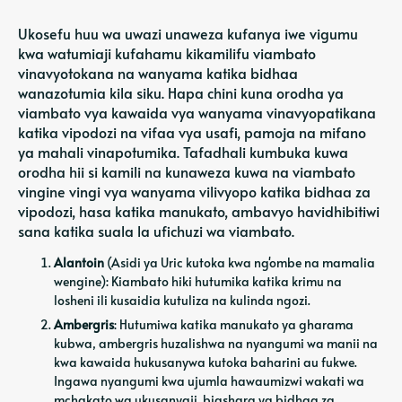
Ukosefu huu wa uwazi unaweza kufanya iwe vigumu
kwa watumiaji kufahamu kikamilifu viambato
vinavyotokana na wanyama katika bidhaa
wanazotumia kila siku. Hapa chini kuna orodha ya
viambato vya kawaida vya wanyama vinavyopatikana
katika vipodozi na vifaa vya usafi, pamoja na mifano
ya mahali vinapotumika. Tafadhali kumbuka kuwa
orodha hii si kamili na kunaweza kuwa na viambato
vingine vingi vya wanyama vilivyopo katika bidhaa za
vipodozi, hasa katika manukato, ambavyo havidhibitiwi
sana katika suala la ufichuzi wa viambato.
Alantoin
(Asidi ya Uric kutoka kwa ng'ombe na mamalia
wengine): Kiambato hiki hutumika katika krimu na
losheni ili kusaidia kutuliza na kulinda ngozi.
Ambergris
: Hutumiwa katika manukato ya gharama
kubwa, ambergris huzalishwa na nyangumi wa manii na
kwa kawaida hukusanywa kutoka baharini au fukwe.
Ingawa nyangumi kwa ujumla hawaumizwi wakati wa
mchakato wa ukusanyaji, biashara ya bidhaa za