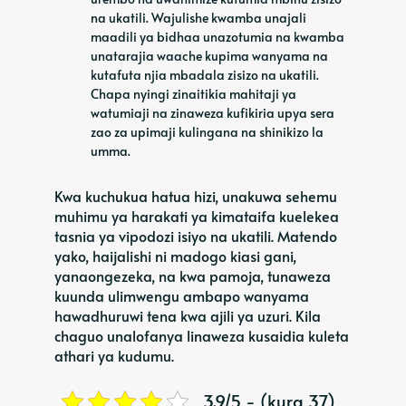
na ukatili. Wajulishe kwamba unajali
maadili ya bidhaa unazotumia na kwamba
unatarajia waache kupima wanyama na
kutafuta njia mbadala zisizo na ukatili.
Chapa nyingi zinaitikia mahitaji ya
watumiaji na zinaweza kufikiria upya sera
zao za upimaji kulingana na shinikizo la
umma.
Kwa kuchukua hatua hizi, unakuwa sehemu
muhimu ya harakati ya kimataifa kuelekea
tasnia ya vipodozi isiyo na ukatili. Matendo
yako, haijalishi ni madogo kiasi gani,
yanaongezeka, na kwa pamoja, tunaweza
kuunda ulimwengu ambapo wanyama
hawadhuruwi tena kwa ajili ya uzuri. Kila
chaguo unalofanya linaweza kusaidia kuleta
athari ya kudumu.
3.9/5 - (kura 37)