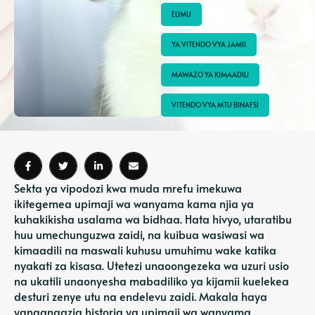
ELIMU
YA VITENDO VYA JAMII
MAWAZO YA KIMAADILI
VITENDO VYA MTU BINAFSI
Sekta ya vipodozi kwa muda mrefu imekuwa
ikitegemea upimaji wa wanyama kama njia ya
kuhakikisha usalama wa bidhaa. Hata hivyo, utaratibu
huu umechunguzwa zaidi, na kuibua wasiwasi wa
kimaadili na maswali kuhusu umuhimu wake katika
nyakati za kisasa. Utetezi unaoongezeka wa uzuri usio
na ukatili unaonyesha mabadiliko ya kijamii kuelekea
desturi zenye utu na endelevu zaidi. Makala haya
yanaangazia historia ya upimaji wa wanyama,