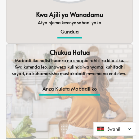
Kwa Ajili ya Wanadamu
Afya njema kwenye sahani yako
Gundua
Chukua Hatua
Mabadiliko halisi huanza na chaguo rahisi za kila siku.
Kwa kutenda leo, unaweza kulinda wanyama, kuhifadhi
sayari, na kuhamasisha mustakabali mwema na endelevu.
Anza Kuleta Mabadiliko
Swahili
Swahili