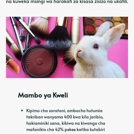
na kuweka msingi wa harakati za kisasa zisizo na ukatili.
Mambo ya Kweli
Kipimo cha saratani, ambacho hutumia
takriban wanyama 400 kwa kila jaribio,
hakiaminiki sana, kikiwa na kiwango cha
mafanikio cha 42% pekee katika kutabiri