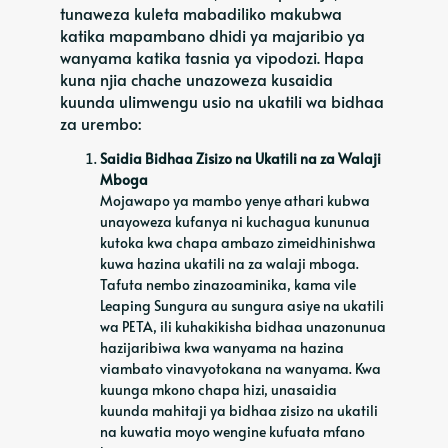
tunaweza kuleta mabadiliko makubwa
katika mapambano dhidi ya majaribio ya
wanyama katika tasnia ya vipodozi. Hapa
kuna njia chache unazoweza kusaidia
kuunda ulimwengu usio na ukatili wa bidhaa
za urembo:
Saidia Bidhaa Zisizo na Ukatili na za Walaji
Mboga
Mojawapo ya mambo yenye athari kubwa
unayoweza kufanya ni kuchagua kununua
kutoka kwa chapa ambazo zimeidhinishwa
kuwa hazina ukatili na za walaji mboga.
Tafuta nembo zinazoaminika, kama vile
Leaping Sungura au sungura asiye na ukatili
wa PETA, ili kuhakikisha bidhaa unazonunua
hazijaribiwa kwa wanyama na hazina
viambato vinavyotokana na wanyama. Kwa
kuunga mkono chapa hizi, unasaidia
kuunda mahitaji ya bidhaa zisizo na ukatili
na kuwatia moyo wengine kufuata mfano