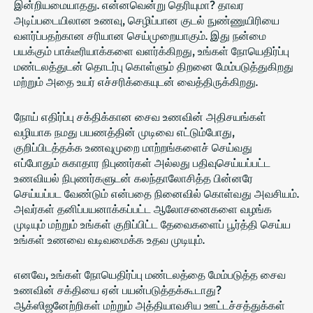
இன்றியமையாதது. என்னவென்று தெரியுமா?
தாவர
அடிப்படையிலான உணவு
, செழிப்பான குடல் நுண்ணுயிரியை
வளர்ப்பதற்கான சரியான செய்முறையாகும். இது நன்மை
பயக்கும் பாக்டீரியாக்களை வளர்க்கிறது, உங்கள் நோயெதிர்ப்பு
மண்டலத்துடன் தொடர்பு கொள்ளும் திறனை மேம்படுத்துகிறது
மற்றும் அதை உயர் எச்சரிக்கையுடன் வைத்திருக்கிறது.
நோய் எதிர்ப்பு சக்திக்கான சைவ உணவின் அதிசயங்கள்
வழியாக நமது பயணத்தின் முடிவை எட்டும்போது, ​​
குறிப்பிடத்தக்க உணவுமுறை மாற்றங்களைச் செய்வது
எப்போதும் சுகாதார நிபுணர்கள் அல்லது பதிவுசெய்யப்பட்ட
உணவியல் நிபுணர்களுடன் கலந்தாலோசித்த பின்னரே
செய்யப்பட வேண்டும் என்பதை நினைவில் கொள்வது அவசியம்.
அவர்கள் தனிப்பயனாக்கப்பட்ட ஆலோசனைகளை வழங்க
முடியும் மற்றும் உங்கள் குறிப்பிட்ட தேவைகளைப் பூர்த்தி செய்ய
உங்கள் உணவை வடிவமைக்க உதவ முடியும்.
எனவே, உங்கள் நோயெதிர்ப்பு மண்டலத்தை மேம்படுத்த சைவ
உணவின் சக்தியை ஏன் பயன்படுத்தக்கூடாது?
ஆக்ஸிஜனேற்றிகள் மற்றும் அத்தியாவசிய ஊட்டச்சத்துக்கள்