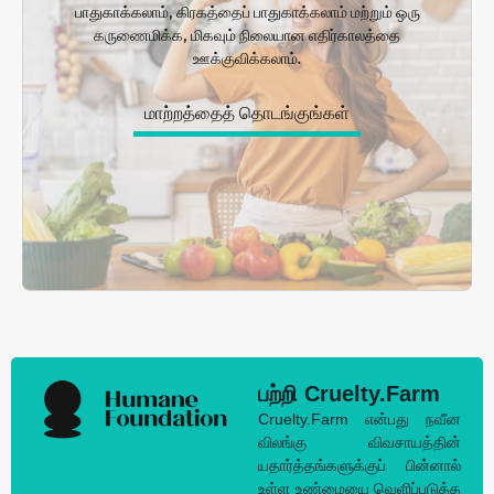
பாதுகாக்கலாம், கிரகத்தைப் பாதுகாக்கலாம் மற்றும் ஒரு
கருணைமிக்க, மிகவும் நிலையான எதிர்காலத்தை
ஊக்குவிக்கலாம்.
மாற்றத்தைத் தொடங்குங்கள்
பற்றி Cruelty.Farm
Cruelty.Farm என்பது நவீன
விலங்கு விவசாயத்தின்
யதார்த்தங்களுக்குப் பின்னால்
உள்ள உண்மையை வெளிப்படுத்த