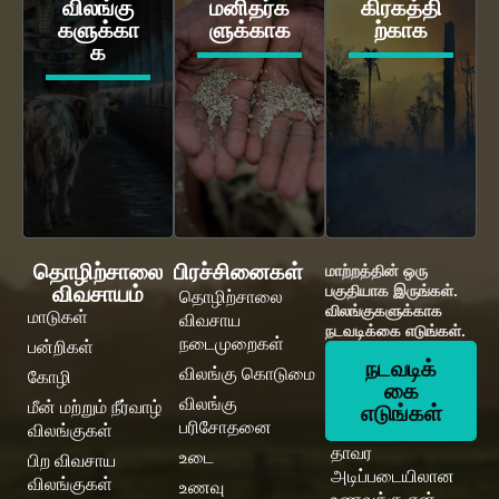
விலங்கு
மனிதர்க
கிரகத்தி
களுக்கா
ளுக்காக
ற்காக
க
தொழிற்சாலை
பிரச்சினைகள்
மாற்றத்தின் ஒரு
விவசாயம்
பகுதியாக இருங்கள்.
தொழிற்சாலை
விலங்குகளுக்காக
மாடுகள்
விவசாய
நடவடிக்கை எடுங்கள்.
நடைமுறைகள்
பன்றிகள்
நடவடிக்
விலங்கு கொடுமை
கோழி
கை
விலங்கு
மீன் மற்றும் நீர்வாழ்
எடுங்கள்
பரிசோதனை
விலங்குகள்
தாவர
உடை
பிற விவசாய
அடிப்படையிலான
விலங்குகள்
உணவு