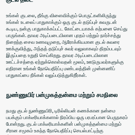
உங்கள் குடலை, தீங்கு விளைவிக்கும் பொருட்களிலிருந்து
உங்கள் உடலைப் பாதுகாக்கும் ஒரு குடல் தடுப்புச் சுவருடன்
கூடிய, நன்கு பாதுகாக்கப்பட்ட கோட்டையாகக் கற்பனை செய்து
பாருங்கள்.
தாவர அடிப்படையிலான புரதம்
மற்றும் நார்ச்சத்து
நிறைந்த சைவ உணவுமுறை, ஆரோக்கியமான குடல் சுவரை
ஊக்குவித்து, அந்தத் தடுப்புச் சுவர் வலுவாகவும் திறம்படவும்
இருப்பதை உறுதி செய்கிறது. தாவர அடிப்படையிலான
ஊட்டச்சத்தை ஏற்றுக்கொள்வதன் மூலம், ஊடுருபவர்களுக்கு
எதிரான உங்கள் நோயெதிர்ப்பு மண்டலத்தின் முன்னணிப்
பாதுகாப்பை நீங்கள் வலுப்படுத்துகிறீர்கள்.
நுண்ணுயிர் பன்முகத்தன்மை மற்றும் சமநிலை
நமது குடல் நுண்ணுயிரி, டிரில்லியன் கணக்கான நன்மை
பயக்கும் பாக்டீரியாக்களால் நிரம்பிய ஒரு பரபரப்பான பெருநகரம்
போன்றது. குடல் பாக்டீரியாக்களின் பன்முகத்தன்மை மற்றும்
சீரான சமூகம் உகந்த நோயெதிர்ப்பு செயல்பாட்டிற்கு