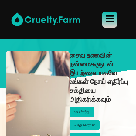
சைவ உணவின்
நன்மைகளுடன்
இயற்கையாகவே
உங்கள் நோய் எதிர்ப்பு
சக்தியை
அதிகரிக்கவும்
ஊட்டச்சத்து
பொது சுகாதாரம்