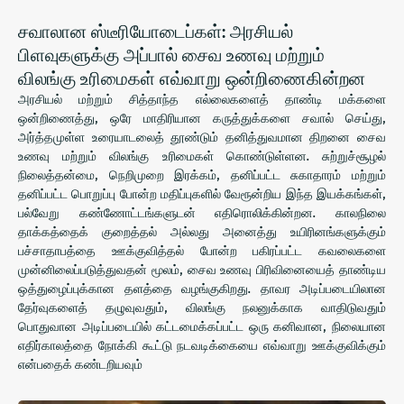
சவாலான ஸ்டீரியோடைப்கள்: அரசியல்
பிளவுகளுக்கு அப்பால் சைவ உணவு மற்றும்
விலங்கு உரிமைகள் எவ்வாறு ஒன்றிணைகின்றன
அரசியல் மற்றும் சித்தாந்த எல்லைகளைத் தாண்டி மக்களை
ஒன்றிணைத்து, ஒரே மாதிரியான கருத்துக்களை சவால் செய்து,
அர்த்தமுள்ள உரையாடலைத் தூண்டும் தனித்துவமான திறனை சைவ
உணவு மற்றும் விலங்கு உரிமைகள் கொண்டுள்ளன. சுற்றுச்சூழல்
நிலைத்தன்மை, நெறிமுறை இரக்கம், தனிப்பட்ட சுகாதாரம் மற்றும்
தனிப்பட்ட பொறுப்பு போன்ற மதிப்புகளில் வேரூன்றிய இந்த இயக்கங்கள்,
பல்வேறு கண்ணோட்டங்களுடன் எதிரொலிக்கின்றன. காலநிலை
தாக்கத்தைக் குறைத்தல் அல்லது அனைத்து உயிரினங்களுக்கும்
பச்சாதாபத்தை ஊக்குவித்தல் போன்ற பகிரப்பட்ட கவலைகளை
முன்னிலைப்படுத்துவதன் மூலம், சைவ உணவு பிரிவினையைத் தாண்டிய
ஒத்துழைப்புக்கான தளத்தை வழங்குகிறது. தாவர அடிப்படையிலான
தேர்வுகளைத் தழுவுவதும், விலங்கு நலனுக்காக வாதிடுவதும்
பொதுவான அடிப்படையில் கட்டமைக்கப்பட்ட ஒரு கனிவான, நிலையான
எதிர்காலத்தை நோக்கி கூட்டு நடவடிக்கையை எவ்வாறு ஊக்குவிக்கும்
என்பதைக் கண்டறியவும்