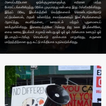
அமைப்புரீதியான ஒடுக்குமுறைகளுக்கு எதிரான பரந்த
போராட்டங்களிலிருந்து பிரிக்க முடியாதது என்பதை இது அங்கீகரிக்கிறது.
இந்தப் பிரிவு, இயக்கத்தின் வெற்றிகளைக் கொண்டாடுவதோடு
மட்டுமல்லாமல், அதன் உள்ளார்ந்த சவால்களையும் இலட்சியங்களையும்
ஆராய்ந்து, சுயசிந்தனை, உரையாடல் மற்றும் புதுமையைப்
ஊக்குவிக்கிறது. இணையத்திலோ அல்லது நிஜ உலக இடங்களிலோ,
சைவ உணவு இயக்கச் சமூகம் என்பது ஓர் ஓர் ஓர் அங்கமாக உணரும் ஓர்
இடமாகும்—அங்கு செயல்பாடு தாக்கமாக மாறுகிறது, கருணை
மாற்றத்திற்கான ஒரு கூட்டு சக்தியாக உருவெடுக்கிறது.