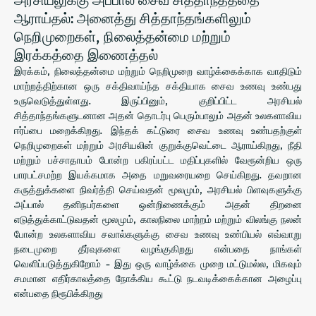
ஆராய்தல்: அனைத்து சித்தாந்தங்களிலும்
நெறிமுறைகள், நிலைத்தன்மை மற்றும்
இரக்கத்தை இணைத்தல்
இரக்கம், நிலைத்தன்மை மற்றும் நெறிமுறை வாழ்க்கைக்காக வாதிடும்
மாற்றத்திற்கான ஒரு சக்திவாய்ந்த சக்தியாக சைவ உணவு உண்பது
உருவெடுத்துள்ளது. இருப்பினும், குறிப்பிட்ட அரசியல்
சித்தாந்தங்களுடனான அதன் தொடர்பு பெரும்பாலும் அதன் உலகளாவிய
ஈர்ப்பை மறைக்கிறது. இந்தக் கட்டுரை சைவ உணவு உண்பதற்குள்
நெறிமுறைகள் மற்றும் அரசியலின் குறுக்குவெட்டை ஆராய்கிறது, நீதி
மற்றும் பச்சாதாபம் போன்ற பகிரப்பட்ட மதிப்புகளில் வேரூன்றிய ஒரு
பாரபட்சமற்ற இயக்கமாக அதை மறுவரையறை செய்கிறது. தவறான
கருத்துக்களை நிவர்த்தி செய்வதன் மூலமும், அரசியல் பிளவுகளுக்கு
அப்பால் தனிநபர்களை ஒன்றிணைக்கும் அதன் திறனை
எடுத்துக்காட்டுவதன் மூலமும், காலநிலை மாற்றம் மற்றும் விலங்கு நலன்
போன்ற உலகளாவிய சவால்களுக்கு சைவ உணவு உண்பியல் எவ்வாறு
நடைமுறை தீர்வுகளை வழங்குகிறது என்பதை நாங்கள்
வெளிப்படுத்துகிறோம் - இது ஒரு வாழ்க்கை முறை மட்டுமல்ல, மிகவும்
சமமான எதிர்காலத்தை நோக்கிய கூட்டு நடவடிக்கைக்கான அழைப்பு
என்பதை நிரூபிக்கிறது