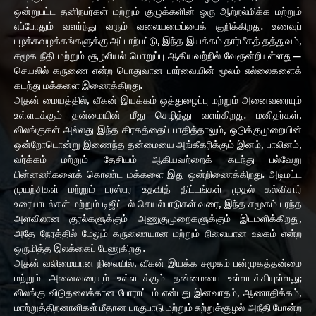
ஒன்றுபட்ட தனிநபர்கள் மற்றும் குழுக்களின் ஒரு ஆற்றல்மிக்க மற்றும்
எப்போதும் வளர்ந்து வரும் வலையமைப்பைக் குறிக்கிறது. உணவுப்
பழக்கவழக்கங்களுக்கு அப்பாற்பட்டு, இந்த இயக்கம் தார்மீகத் தத்துவம்,
சமூக நீதி மற்றும் சூழலியல் பொறுப்பு ஆகியவற்றில் வேரூன்றியுள்ளது—
செயலில் கருணை என்ற பொதுவான பார்வையின் மூலம் எல்லைகளைக்
கடந்து மக்களை இணைக்கிறது.
அதன் மையத்தில், வீகன் இயக்கம் ஒத்துழைப்பு மற்றும் அனைவரையும்
உள்ளடக்கும் தன்மையின் மீது செழித்து வளர்கிறது. மனிதர்கள்,
விலங்குகள் அல்லது இந்த கிரகத்தைப் பாதித்தாலும், ஒடுக்குமுறையின்
ஒன்றோடொன்று இணைந்த தன்மையை அங்கீகரிக்கும் இனம், பாலினம்,
வர்க்கம் மற்றும் தேசியம் ஆகியவற்றைக் கடந்து பல்வேறு
பின்னணிகளைக் கொண்ட மக்களை இது ஒன்றிணைக்கிறது. அடிமட்ட
முயற்சிகள் மற்றும் பரஸ்பர உதவித் திட்டங்கள் முதல் கல்விசார்
உரையாடல்கள் மற்றும் டிஜிட்டல் செயல்பாடுகள் வரை, இந்த சமூகம் பரந்த
அளவிலான குரல்களுக்கும் அணுகுமுறைகளுக்கும் இடமளிக்கிறது,
அதே நேரத்தில் மேலும் கருணையான மற்றும் நிலையான உலகம் என்ற
ஒருமித்த இலக்கைப் பேணுகிறது.
அதன் வலிமையான நிலையில், வீகன் இயக்க சமூகம் பன்முகத்தன்மை
மற்றும் அனைவரையும் உள்ளடக்கும் தன்மையை உள்ளடக்கியுள்ளது;
விலங்கு விடுதலைக்கான போராட்டம் என்பது இனவாதம், ஆணாதிக்கம்,
மாற்றுத்திறனாளிகள் மீதான பாகுபாடு மற்றும் சுற்றுச்சூழல் அநீதி போன்ற