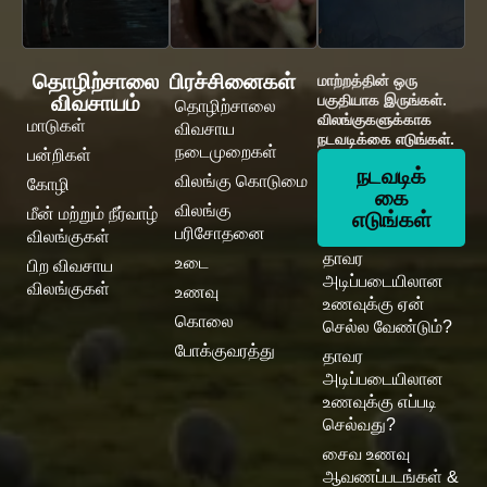
தொழிற்சாலை
பிரச்சினைகள்
மாற்றத்தின் ஒரு
விவசாயம்
பகுதியாக இருங்கள்.
தொழிற்சாலை
விலங்குகளுக்காக
மாடுகள்
விவசாய
நடவடிக்கை எடுங்கள்.
நடைமுறைகள்
பன்றிகள்
நடவடிக்
விலங்கு கொடுமை
கோழி
கை
விலங்கு
மீன் மற்றும் நீர்வாழ்
எடுங்கள்
பரிசோதனை
விலங்குகள்
தாவர
உடை
பிற விவசாய
அடிப்படையிலான
விலங்குகள்
உணவு
உணவுக்கு ஏன்
கொலை
செல்ல வேண்டும்?
போக்குவரத்து
தாவர
அடிப்படையிலான
உணவுக்கு எப்படி
செல்வது?
சைவ உணவு
ஆவணப்படங்கள் &