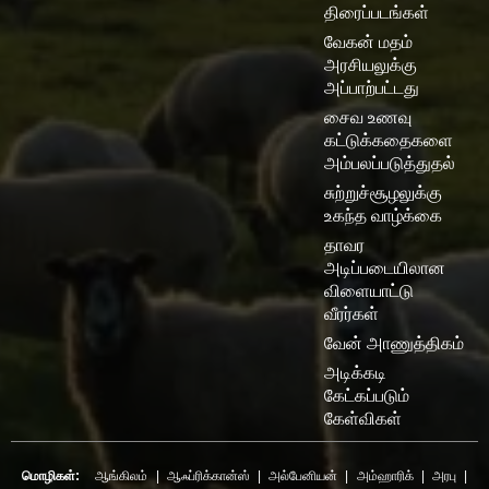
திரைப்படங்கள்
வேகன் மதம்
அரசியலுக்கு
அப்பாற்பட்டது
சைவ உணவு
கட்டுக்கதைகளை
அம்பலப்படுத்துதல்
சுற்றுச்சூழலுக்கு
உகந்த வாழ்க்கை
தாவர
அடிப்படையிலான
விளையாட்டு
வீரர்கள்
வேன் அாணுத்திகம்
அடிக்கடி
கேட்கப்படும்
கேள்விகள்
மொழிகள்:
ஆங்கிலம்
|
ஆஃப்ரிக்கான்ஸ்
|
அல்பேனியன்
|
அம்ஹாரிக்
|
அரபு
|