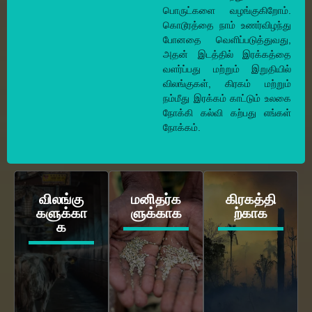
பொருட்களை வழங்குகிறோம்.
கொடூரத்தை நாம் உணர்விழந்து
போனதை வெளிப்படுத்துவது,
அதன் இடத்தில் இரக்கத்தை
வளர்ப்பது மற்றும் இறுதியில்
விலங்குகள், கிரகம் மற்றும்
நம்மீது இரக்கம் காட்டும் உலகை
நோக்கி கல்வி கற்பது எங்கள்
நோக்கம்.
விலங்கு
மனிதர்க
கிரகத்தி
களுக்கா
ளுக்காக
ற்காக
க