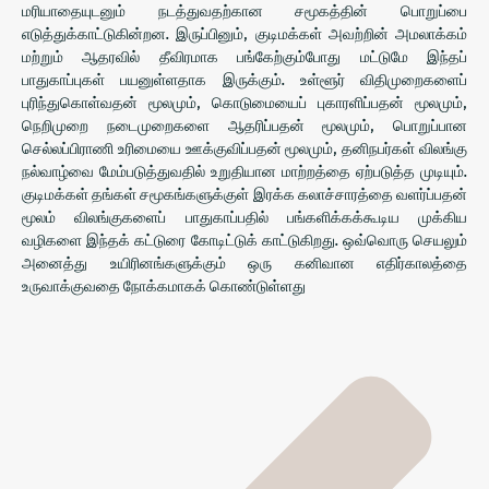
மரியாதையுடனும் நடத்துவதற்கான சமூகத்தின் பொறுப்பை
எடுத்துக்காட்டுகின்றன. இருப்பினும், குடிமக்கள் அவற்றின் அமலாக்கம்
மற்றும் ஆதரவில் தீவிரமாக பங்கேற்கும்போது மட்டுமே இந்தப்
பாதுகாப்புகள் பயனுள்ளதாக இருக்கும். உள்ளூர் விதிமுறைகளைப்
புரிந்துகொள்வதன் மூலமும், கொடுமையைப் புகாரளிப்பதன் மூலமும்,
நெறிமுறை நடைமுறைகளை ஆதரிப்பதன் மூலமும், பொறுப்பான
செல்லப்பிராணி உரிமையை ஊக்குவிப்பதன் மூலமும், தனிநபர்கள் விலங்கு
நல்வாழ்வை மேம்படுத்துவதில் உறுதியான மாற்றத்தை ஏற்படுத்த முடியும்.
குடிமக்கள் தங்கள் சமூகங்களுக்குள் இரக்க கலாச்சாரத்தை வளர்ப்பதன்
மூலம் விலங்குகளைப் பாதுகாப்பதில் பங்களிக்கக்கூடிய முக்கிய
வழிகளை இந்தக் கட்டுரை கோடிட்டுக் காட்டுகிறது. ஒவ்வொரு செயலும்
அனைத்து உயிரினங்களுக்கும் ஒரு கனிவான எதிர்காலத்தை
உருவாக்குவதை நோக்கமாகக் கொண்டுள்ளது