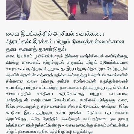
சைவ இயக்கத்தில் அரசியல் சவால்களை
ஆராய்தல்: இரக்கம் மற்றும் நிலைத்தன்மைக்கான
தடைகளைத் தாண்டுதல்
சைவ இயக்கம் முன்னெப்போதும் இல்லாத வளர்ச்சியைக் கண்டுள்ளது,
விலங்கு உரிமைகள், சுற்றுச்சூழல் பாதுகாப்பு மற்றும் ஆரோக்கியமான
வாழ்க்கைக்கு ஆதரவளித்துள்ளது. இருப்பினும், அதன் முன்னேற்றத்தின்
அடியில் அதன் வேகத்தைத் தடுக்க அச்சுறுத்தும் அரசியல் சவால்களின்
சிக்கலான வலை உள்ளது. தார்மீக மேன்மையின் கருத்துக்களைச்
சமாளிப்பது மற்றும் சட்டமன்றத் தடைகளை வழிநடத்துவது முதல் பெரிய
விவசாயத்தின் சக்தியை எதிர்கொள்வது மற்றும் படிப்படியான
மாற்றத்துடன் தைரியமான செயல்பாட்டை சமநிலைப்படுத்துவது வரை,
இந்த தடைகளுக்கு சிந்தனைமிக்க தீர்வுகள் தேவைப்படுகின்றன. இந்த
கட்டுரை இயக்கத்திற்குள் உள்ள முக்கிய அரசியல் பதட்டங்களை
ஆராய்கிறது, அதே நேரத்தில் அவற்றைக் கடப்பதற்கான நடைமுறை
உத்திகளை எடுத்துக்காட்டுகிறது - சைவ உணவுக்கு மிகவும் உள்ளடக்கிய
மற்றும் நிலையான எதிர்காலத்திற்கு வழி வகுக்கிறது