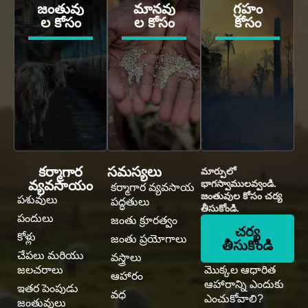
జంతువు
మానవు
గ్రహం
ల కోసం
ల కోసం
కోసం
కర్మాగార
సమస్యలు
మార్పులో
వ్యవసాయం
భాగస్వాములవ్వండి.
కర్మాగార వ్యవసాయ
జంతువుల కోసం చర్య
పశువులు
పద్ధతులు
తీసుకోండి.
పందులు
జంతు క్రూరత్వం
చర్య
కోళ్లు
జంతు ప్రయోగాలు
తీసుకోండి
చేపలు మరియు
వస్త్రాలు
జలచరాలు
మొక్కల ఆధారిత
ఆహారం
ఆహారాన్ని ఎందుకు
ఇతర పెంపుడు
వధ
ఎంచుకోవాలి?
జంతువులు