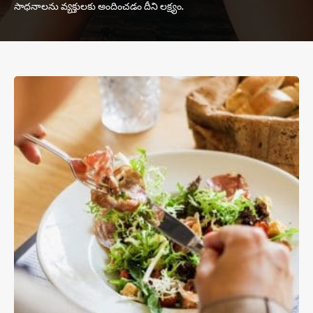
సాధనాలను వ్యక్తులకు అందించడం దీని లక్ష్యం.