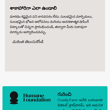
శాకాహారిగా ఎలా ఉండాలి
మారడం కష్టమైన పని కానవసరం లేదు. సులభమైన మార్పిడులు,
సులభమైన భోజన ఆలోచనలు మరియు ఆచరణాత్మక షాపింగ్
చిట్కాలతో చిన్నగా ప్రారంభించండి, తద్వారా మీరు సజావుగా
మార్పును ఆస్వాదించవచ్చు.
మరింత తెలుసుకోండి
గురించి
Cruelty.Farm అనేది బహుభాషా
డిజిటల్ ప్లాట్‌ఫారమ్, ఇది ఆధునిక