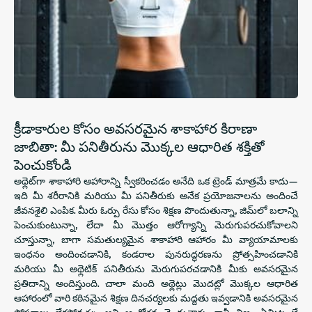
క్రీడాకారుల కోసం అవసరమైన శాకాహార కిరాణా
జాబితా: మీ పనితీరును మొక్కల ఆధారిత శక్తితో
పెంచుకోండి
అథ్లెట్‌గా శాకాహారి ఆహారాన్ని స్వీకరించడం అనేది ఒక ట్రెండ్ మాత్రమే కాదు—
ఇది మీ శరీరానికి మరియు మీ పనితీరుకు అనేక ప్రయోజనాలను అందించే
జీవనశైలి ఎంపిక. మీరు ఓర్పు రేసు కోసం శిక్షణ పొందుతున్నా, జిమ్‌లో బలాన్ని
పెంచుకుంటున్నా, లేదా మీ మొత్తం ఆరోగ్యాన్ని మెరుగుపరచుకోవాలని
చూస్తున్నా, బాగా సమతుల్యమైన శాకాహారి ఆహారం మీ వ్యాయామాలకు
ఇంధనం అందించడానికి, కండరాల పునరుద్ధరణను ప్రోత్సహించడానికి
మరియు మీ అథ్లెటిక్ పనితీరును మెరుగుపరచడానికి మీకు అవసరమైన
ప్రతిదాన్ని అందిస్తుంది. చాలా మంది అథ్లెట్లు మొదట్లో మొక్కల ఆధారిత
ఆహారంలో వారి కఠినమైన శిక్షణ దినచర్యలకు మద్దతు ఇవ్వడానికి అవసరమైన