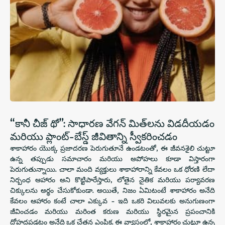
“కానీ చీజ్ థో”: సాధారణ వేగన్ మిత్‌లను విడదీయడం
మరియు ప్లాంట్-బేస్డ్ జీవితాన్ని స్వీకరించడం
శాకాహారం యొక్క ప్రజాదరణ పెరుగుతూనే ఉండటంతో, ఈ జీవనశైలి చుట్టూ
ఉన్న తప్పుడు సమాచారం మరియు అపోహలు కూడా విస్తారంగా
పెరుగుతున్నాయి. చాలా మంది వ్యక్తులు శాకాహారాన్ని కేవలం ఒక ధోరణి లేదా
నిర్బంధ ఆహారం అని కొట్టిపారేస్తారు, లోతైన నైతిక మరియు పర్యావరణ
చిక్కులను అర్థం చేసుకోకుండా. అయితే, నిజం ఏమిటంటే శాకాహారం అనేది
కేవలం ఆహారం కంటే చాలా ఎక్కువ - ఇది ఒకరి విలువలకు అనుగుణంగా
జీవించడం మరియు మరింత కరుణ మరియు స్థిరమైన ప్రపంచానికి
దోహదపడటం అనేది ఒక చేతన ఎంపిక. ఈ వ్యాసంలో, శాకాహారం చుట్టూ ఉన్న