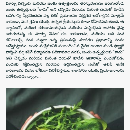
మార్పు వచ్చింది మరియు జంతు ఉత్పత్తులను తిరస్కరించడం జరుగుతోంది.
జంతు ఉత్పత్తులకు "కాదు" అని చెప్పడం మరియు మరింత దయతో కూడిన
ఆహారాన్ని స్వీకరించడం వల్ల కలిగే ప్రయోజనం వ్యక్తిగత ఆరోగ్యానికి మాత్రమే
కాకుండా, మన గ్రహం యొక్క ఉన్నత శ్రేయస్సుకు కూడా దోహదపడుతుంది. ఈ
వ్యాసంలో, మరింత కరుణామయమైన మరియు సుస్థిరమైన ఆహారం వైపు
జరుగుతున్న ఈ మార్పు వెనుక గల కారణాలను, మరియు అది మన
జీవితాలపై, మన చుట్టూ ఉన్న ప్రపంచంపై చూపగల ప్రభావాన్ని మనం
అన్వేషిస్తాము. జంతు సంక్షేమానికి సంబంధించిన నైతిక అంశాల నుండి ఫ్యాక్టరీ
ఫార్మింగ్ వల్ల కలిగే పర్యావరణ పరిణామాల వరకు, జంతు ఉత్పత్తులకు "కాదు"
అని చెప్పడం మరియు మరింత దయతో కూడిన ఆహారాన్ని ఎంచుకోవడం
ఎందుకు శక్తివంతమైన మరియు అర్థవంతమైన ఎంపికో తెలిపే అనేక
కారణాలను మనం లోతుగా పరిశీలిస్తాము. శాకాహారం యొక్క ప్రయోజనాలను
పరిశీలించడం ద్వారా…