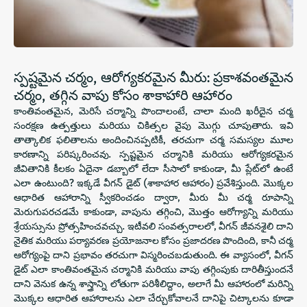
స్పష్టమైన చర్మం, ఆరోగ్యకరమైన మీరు: ప్రకాశవంతమైన
చర్మం, తగ్గిన వాపు కోసం శాకాహారి ఆహారం
కాంతివంతమైన, మెరిసే చర్మాన్ని పొందాలంటే, చాలా మంది ఖరీదైన చర్మ
సంరక్షణ ఉత్పత్తులు మరియు చికిత్సల వైపు మొగ్గు చూపుతారు. ఇవి
తాత్కాలిక ఫలితాలను అందించినప్పటికీ, తరచుగా చర్మ సమస్యల మూల
కారణాన్ని పరిష్కరించవు. స్పష్టమైన చర్మానికి మరియు ఆరోగ్యకరమైన
జీవితానికి కీలకం ఏదైనా డబ్బాలో లేదా సీసాలో కాకుండా, మీ ప్లేట్‌లో ఉంటే
ఎలా ఉంటుంది? ఇక్కడే వీగన్ డైట్ (శాకాహార ఆహారం) ప్రవేశిస్తుంది. మొక్కల
ఆధారిత ఆహారాన్ని స్వీకరించడం ద్వారా, మీరు మీ చర్మ రూపాన్ని
మెరుగుపరచడమే కాకుండా, వాపును తగ్గించి, మొత్తం ఆరోగ్యాన్ని మరియు
శ్రేయస్సును ప్రోత్సహించవచ్చు. ఇటీవలి సంవత్సరాలలో, వీగన్ జీవనశైలి దాని
నైతిక మరియు పర్యావరణ ప్రయోజనాల కోసం ప్రజాదరణ పొందింది, కానీ చర్మ
ఆరోగ్యంపై దాని ప్రభావం తరచుగా విస్మరించబడుతుంది. ఈ వ్యాసంలో, వీగన్
డైట్ ఎలా కాంతివంతమైన చర్మానికి మరియు వాపు తగ్గింపుకు దారితీస్తుందనే
దాని వెనుక ఉన్న శాస్త్రాన్ని లోతుగా పరిశీలిద్దాం, అలాగే మీ ఆహారంలో మరిన్ని
మొక్కల ఆధారిత ఆహారాలను ఎలా చేర్చుకోవాలనే దానిపై చిట్కాలను కూడా