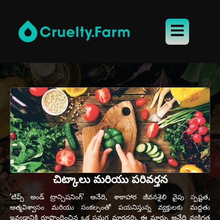
చిట్కాలు మరియు పరివర్తన
'టిప్స్ అండ్ ట్రాన్సిషనింగ్' అనేది, శాకాహార జీవనశైలి వైపు స్పష్టత,
ఆత్మవిశ్వాసం మరియు సంకల్పంతో పయనిస్తున్న వ్యక్తులకు మద్దతు
ఇవ్వడానికి రూపొందించిన ఒక సమగ్ర మార్గదర్శి. ఈ మార్పు అనేది వ్యక్తిగత