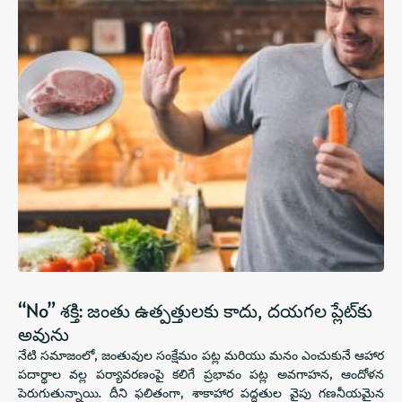
“No” శక్తి: జంతు ఉత్పత్తులకు కాదు, దయగల ప్లేట్‌కు
అవును
నేటి సమాజంలో, జంతువుల సంక్షేమం పట్ల మరియు మనం ఎంచుకునే ఆహార
పదార్థాల వల్ల పర్యావరణంపై కలిగే ప్రభావం పట్ల అవగాహన, ఆందోళన
పెరుగుతున్నాయి. దీని ఫలితంగా, శాకాహార పద్ధతుల వైపు గణనీయమైన