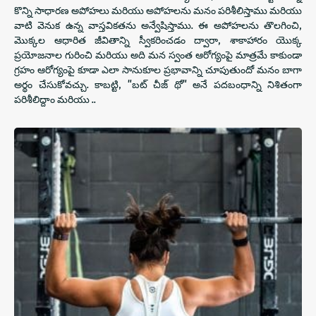
కొన్ని సాధారణ అపోహలు మరియు అపోహలను మనం పరిశీలిస్తాము మరియు
వాటి వెనుక ఉన్న వాస్తవికతను అన్వేషిస్తాము. ఈ అపోహలను తొలగించి,
మొక్కల ఆధారిత జీవితాన్ని స్వీకరించడం ద్వారా, శాకాహారం యొక్క
ప్రయోజనాల గురించి మరియు అది మన స్వంత ఆరోగ్యంపై మాత్రమే కాకుండా
గ్రహం ఆరోగ్యంపై కూడా ఎలా సానుకూల ప్రభావాన్ని చూపుతుందో మనం బాగా
అర్థం చేసుకోవచ్చు. కాబట్టి, "బట్ చీజ్ థో" అనే పదబంధాన్ని నిశితంగా
పరిశీలిద్దాం మరియు ..