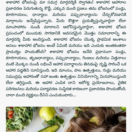
శాకాహార భోజనంపై మా సమగ్ర మార్గదర్శికి స్వాగతం! శాకాహార ఆహారాల
ప్రజాదరణ పెరుగుతున్న కొద్దీ, ఎక్కువ మంది ప్రజలు తమ భోజనంలో పండ్లు,
కూరగాయలు, ధాన్యాలు మరియు పప్పుధాన్యాలను చేర్చుకోవడానికి
మార్గాలను అన్వేషిస్తున్నారు. మీరు కొత్తగా ప్రయత్నిస్తున్నవారైనా లేదా
మాంసాహారం నుండి మారాలని ఆలోచిస్తున్నవారైనా, శాకాహార భోజన
ప్రపంచంలో ముందుకు సాగడానికి అవసరమైన మొత్తం సమాచారాన్ని ఈ
మార్గదర్శి మీకు అందిస్తుంది. శాకాహార భోజనం యొక్క ప్రాథమిక అంశాలు
అసలు శాకాహార భోజనం అంటే ఏమిటి మరియు ఇది ఎందుకు అంతకంతకూ
ప్రాచుర్యం పొందుతోంది? శాకాహార భోజనం అనేది ప్రధానంగా పండ్లు,
కూరగాయలు, తృణధాన్యాలు, పప్పుధాన్యాలు, గింజలు మరియు విత్తనాలు
వంటి మొక్కల నుండి లభించే ఆహార పదార్థాలను తినడంపై దృష్టి సారించే ఒక
ఆహార పద్ధతిని సూచిస్తుంది. ఇది మాంసం, పాల ఉత్పత్తులు, గుడ్లు మరియు
సముద్రపు ఆహారంతో సహా జంతు ఉత్పత్తుల వినియోగాన్ని మినహాయిస్తుంది
లేదా తగ్గిస్తుంది. ఈ ఆహార ఎంపిక దాని ఆరోగ్య ప్రయోజనాలు, నైతిక
పరిగణనలు మరియు పర్యావరణ సుస్థిరత కారణంగా ప్రజాదరణ పొందుతోంది.
చాలా మంది వ్యక్తులు దీనిని ఎంచుకుంటారు…