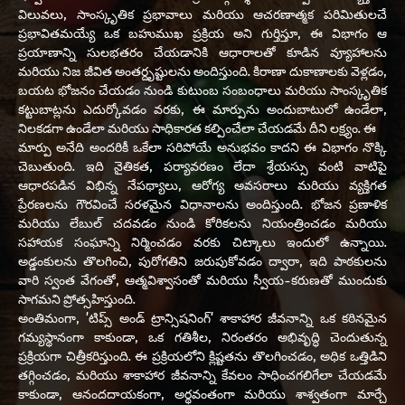
విలువలు, సాంస్కృతిక ప్రభావాలు మరియు ఆచరణాత్మక పరిమితులచే
ప్రభావితమయ్యే ఒక బహుముఖ ప్రక్రియ అని గుర్తిస్తూ, ఈ విభాగం ఆ
ప్రయాణాన్ని సులభతరం చేయడానికి ఆధారాలతో కూడిన వ్యూహాలను
మరియు నిజ జీవిత అంతర్దృష్టులను అందిస్తుంది. కిరాణా దుకాణాలకు వెళ్లడం,
బయట భోజనం చేయడం నుండి కుటుంబ సంబంధాలు మరియు సాంస్కృతిక
కట్టుబాట్లను ఎదుర్కోవడం వరకు, ఈ మార్పును అందుబాటులో ఉండేలా,
నిలకడగా ఉండేలా మరియు సాధికారత కల్పించేలా చేయడమే దీని లక్ష్యం. ఈ
మార్పు అనేది అందరికీ ఒకేలా సరిపోయే అనుభవం కాదని ఈ విభాగం నొక్కి
చెబుతుంది. ఇది నైతికత, పర్యావరణం లేదా శ్రేయస్సు వంటి వాటిపై
ఆధారపడిన విభిన్న నేపథ్యాలు, ఆరోగ్య అవసరాలు మరియు వ్యక్తిగత
ప్రేరణలను గౌరవించే సరళమైన విధానాలను అందిస్తుంది. భోజన ప్రణాళిక
మరియు లేబుల్ చదవడం నుండి కోరికలను నియంత్రించడం మరియు
సహాయక సంఘాన్ని నిర్మించడం వరకు చిట్కాలు ఇందులో ఉన్నాయి.
అడ్డంకులను తొలగించి, పురోగతిని జరుపుకోవడం ద్వారా, ఇది పాఠకులను
వారి స్వంత వేగంతో, ఆత్మవిశ్వాసంతో మరియు స్వీయ-కరుణతో ముందుకు
సాగమని ప్రోత్సహిస్తుంది.
అంతిమంగా, 'టిప్స్ అండ్ ట్రాన్సిషనింగ్' శాకాహార జీవనాన్ని ఒక కఠినమైన
గమ్యస్థానంగా కాకుండా, ఒక గతిశీల, నిరంతరం అభివృద్ధి చెందుతున్న
ప్రక్రియగా చిత్రీకరిస్తుంది. ఈ ప్రక్రియలోని క్లిష్టతను తొలగించడం, అధిక ఒత్తిడిని
తగ్గించడం, మరియు శాకాహార జీవనాన్ని కేవలం సాధించగలిగేలా చేయడమే
కాకుండా, ఆనందదాయకంగా, అర్థవంతంగా మరియు శాశ్వతంగా మార్చే