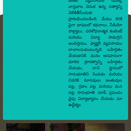
జంతు వ్యవసాయం యొక్క
వాస్తవాల వెనుక ఉన్న సత్యాన్ని
వెలికితీసేందుకు
ప్రారంభించబడింది. మేము 80కి
పైగా భాషలలో కథనాలు, వీడియో
సాక్ష్యాలు, పరిశోధనాత్మక కంటెంట్
మరియు విద్యా సామగ్రిని
అందిస్తాము, ఫ్యాక్టరీ వ్యవసాయం
దాచాలనుకుంటున్నది బహిర్గతం
చేయడానికి. మనం అసహనంగా
మారిన క్రూరత్వాన్ని బహిర్గతం
చేయడం, దాని స్థానంలో
సానుభూతిని నింపడం మరియు
చివరికి మానవులు జంతువుల
పట్ల, గ్రహం పట్ల మరియు మన
పట్ల సానుభూతి చూపే ప్రపంచం
వైపు విద్యాభ్యాసం చేయడం మా
ఉద్దేశ్యం.