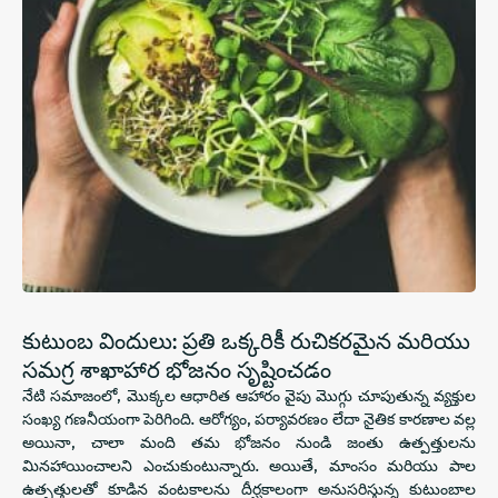
కుటుంబ విందులు: ప్రతి ఒక్కరికీ రుచికరమైన మరియు
సమగ్ర శాఖాహార భోజనం సృష్టించడం
నేటి సమాజంలో, మొక్కల ఆధారిత ఆహారం వైపు మొగ్గు చూపుతున్న వ్యక్తుల
సంఖ్య గణనీయంగా పెరిగింది. ఆరోగ్యం, పర్యావరణం లేదా నైతిక కారణాల వల్ల
అయినా, చాలా మంది తమ భోజనం నుండి జంతు ఉత్పత్తులను
మినహాయించాలని ఎంచుకుంటున్నారు. అయితే, మాంసం మరియు పాల
ఉత్పత్తులతో కూడిన వంటకాలను దీర్ఘకాలంగా అనుసరిస్తున్న కుటుంబాల