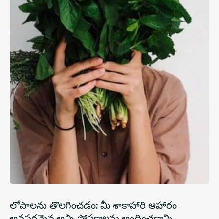
లోపాలను తొలగించడం: మీ శాకాహారి ఆహారం
అవసరమైన అన్ని పోషకాలను అందించడాన్ని