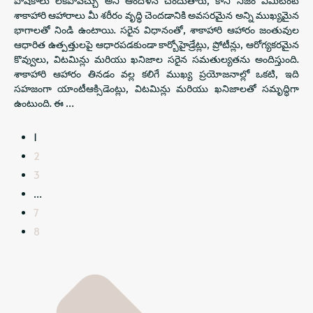
పోషకాలు లేకపోవచ్చు అని ఆందోళన చెందుతారు, కానీ నిజం ఏమిటంటే
శాకాహారి ఆహారాలు మీ శరీరం వృద్ధి చెందడానికి అవసరమైన అన్ని ముఖ్యమైన
భాగాలతో నిండి ఉంటాయి. సరైన విధానంతో, శాకాహారి ఆహారం జంతువుల
ఆధారిత ఉత్పత్తులపై ఆధారపడకుండా కార్బోహైడ్రేట్లు, ప్రోటీన్లు, ఆరోగ్యకరమైన
కొవ్వులు, విటమిన్లు మరియు ఖనిజాల సరైన సమతుల్యతను అందిస్తుంది.
శాకాహారి ఆహారం తినడం వల్ల కలిగే ముఖ్య ప్రయోజనాల్లో ఒకటి, ఇది
సహజంగా యాంటీఆక్సిడెంట్లు, విటమిన్లు మరియు ఖనిజాలతో సమృద్ధిగా
ఉంటుంది. ఈ …
1
2
3
…
7
8