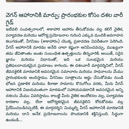
వెగన్ ఆహారానికి మార్పు: ప్రారంభకుల కోసం దశల వారీ
గైడ్
ఇటీవలి సంవత్సరాలలో, శాకాహార ఆహారం తీసుకోవడం వల్ల కలిగే నైతిక,
పర్యావరణ మరియు ఆరోగ్య ప్రయోజనాల గురించి ఎక్కువ మందికి అవగాహన
కలుగడంతో, వీగనిజం (శాకాహారం) యొక్క ప్రజాదరణ విపరీతంగా పెరిగింది.
వీగన్ ఆహారానికి మారడం అనేది చాలా కష్టంగా అనిపించవచ్చు, ముఖ్యంగా
తమ జీవితాంతం జంతు సంబంధిత ఉత్పత్తులను తిన్నవారికి. అయితే, సరైన
జ్ఞానం మరియు విధానంతో, ఇది ఒక సులభమైన మరియు
ప్రతిఫలదాయకమైన ప్రయాణం కాగలదు. ఈ దశలవారీ మార్గదర్శినిలో, వీగన్
జీవనశైలికి మారడానికి అవసరమైన సమాచారం మరియు సాధనాలను మేము
ప్రారంభకులకు అందిస్తాము. వీగనిజం సూత్రాలను అర్థం చేసుకోవడం నుండి
భోజన ప్రణాళిక మరియు కిరాణా సామాను కొనుగోలు వరకు, మీరు వీగన్
ఆహారానికి విజయవంతంగా మారడంలో సహాయపడటానికి అవసరమైన అన్ని
దశలను మేము వివరిస్తాము. కాబట్టి మీరు నైతిక ఆందోళనల వల్ల, పర్యావరణ
కారణాల వల్ల, లేదా ఆరోగ్యకరమైన జీవనశైలిని కోరుకోవడం వల్ల
ప్రేరేపించబడినప్పటికీ, ఈ మార్గదర్శిని మిమ్మల్ని వీగన్ ఆహారానికి మారడానికి
మరియు దాని అనేక ప్రయోజనాలను పొందడానికి శక్తినిస్తుంది. సిద్ధంగా
ఉండండి…