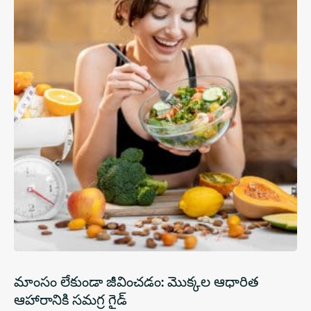
మాంసం లేకుండా జీవించడం: మొక్కల ఆధారిత
ఆహారానికి సమగ్ర గైడ్