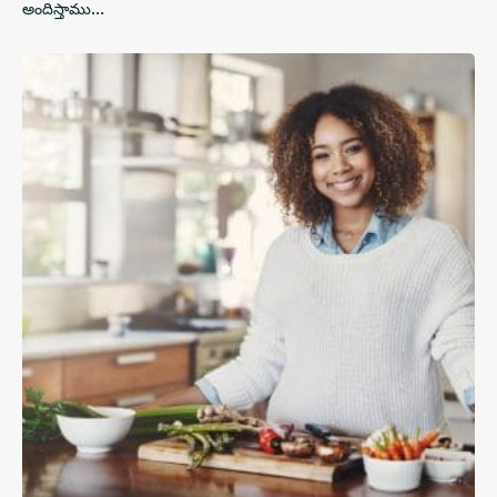
అందిస్తాము…