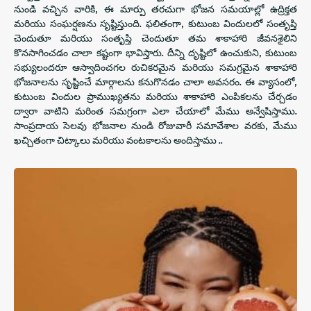
నుండి వచ్చిన వారికి, ఈ మార్పు తరచుగా భోజన సమయాల్లో ఉద్రిక్తత
మరియు సంఘర్షణను సృష్టిస్తుంది. ఫలితంగా, కుటుంబ విందులలో సంతృప్తి
చెందుతూ మరియు సంతృప్తి చెందుతూ తమ శాకాహారి జీవనశైలిని
కొనసాగించడం చాలా కష్టంగా భావిస్తారు. దీన్ని దృష్టిలో ఉంచుకుని, కుటుంబ
సభ్యులందరూ ఆస్వాదించగల రుచికరమైన మరియు సమగ్రమైన శాకాహారి
భోజనాలను సృష్టించే మార్గాలను కనుగొనడం చాలా అవసరం. ఈ వ్యాసంలో,
కుటుంబ విందుల ప్రాముఖ్యతను మరియు శాకాహారి ఎంపికలను చేర్చడం
ద్వారా వాటిని మరింత సమగ్రంగా ఎలా చేయాలో మేము అన్వేషిస్తాము.
సాంప్రదాయ సెలవు భోజనాల నుండి రోజువారీ సమావేశాల వరకు, మేము
ఖచ్చితంగా చిట్కాలు మరియు వంటకాలను అందిస్తాము ..