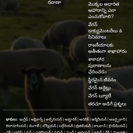
రవాణా
మొక్కల ఆధారిత
ఆహారాన్ని ఎలా
ఎంచుకోవాలి?
వేగన్
డాక్యుమెంటరీలు &
సినిమాలు
రాజకీయాలకు
అతీతంగా శాఖాహారం
శాకాహార
పురాణాలను
ఛేదించడం
స్థిరమైన జీవనం
వేగన్ అథ్లెట్లు
వేగన్ బ్యూటీ
తరచూ అడిగే ప్రశ్నలు
భాషలు:
ఇంగ్లీష్
|
ఆఫ్రికాన్స్
|
అల్బేనియన్
|
అమ్హారిక్
|
అరబిక్
|
ఆర్మేనియన్
|
అజర్బైజాని
|
బెలారూసియన్
|
బెంగాలీ
|
బోస్నియన్
|
బల్గేరియన్
|
బ్రెజిలియన్
|
కాటలాన్
|
క్రొయేషియన్
|
చెక్
|
డానిష్
|
డచ్
|
ఎస్టోనియన్
|
ఫిన్నిష్
|
ఫ్రెంచ్
|
జార్జియన్
|
జర్మన్
|
గ్రీక్
|
గుజరాతి
|