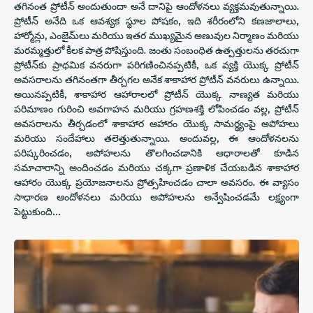
తగినంత ప్రోటీన్ అందుతుందా అనే దానిపై ఆందోళనలు వ్యక్తమవుతున్నాయి.
ప్రోటీన్ అనేది ఒక ఆవశ్యక స్థూల పోషకం, ఇది శరీరంలోని కణజాలాలు,
హార్మోన్లు, ఎంజైమ్‌లు మరియు ఇతర ముఖ్యమైన అణువుల నిర్మాణం మరియు
మరమ్మత్తులో కీలక పాత్ర పోషిస్తుంది. జంతు సంబంధిత ఉత్పత్తులను తరచుగా
ప్రోటీన్‌కు ప్రాథమిక వనరుగా పరిగణించినప్పటికీ, ఒక వ్యక్తి యొక్క ప్రోటీన్
అవసరాలను తగినంతగా తీర్చగల అనేక శాకాహార ప్రోటీన్ వనరులు ఉన్నాయి.
అయినప్పటికీ, శాకాహార ఆహారాలలో ప్రోటీన్ యొక్క నాణ్యత మరియు
పరిమాణం గురించి అవగాహన మరియు గ్రహణశక్తి లోపించడం వల్ల, ప్రోటీన్
అవసరాలను తీర్చడంలో శాకాహార ఆహారం యొక్క సామర్థ్యంపై అపోహలు
మరియు సందేహాలు తలెత్తుతున్నాయి. అందువల్ల, ఈ ఆందోళనలను
పరిష్కరించడం, అపోహలను తొలగించడానికి ఆధారాలతో కూడిన
సమాచారాన్ని అందించడం మరియు చక్కగా ప్రణాళిక చేయబడిన శాకాహార
ఆహారం యొక్క ప్రయోజనాలను ప్రోత్సహించడం చాలా అవసరం. ఈ వ్యాసం
సాధారణ ఆందోళనలు మరియు అపోహలను అన్వేషించడమే లక్ష్యంగా
పెట్టుకుంది…