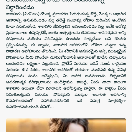
నిర్ధారించడం
శాకాహారం (వీగనిజం) యొక్క ప్రజాదరణ పెరుగుతున్న కొద్దీ, మొక్కల ఆధారిత
ఆహారాన్ని అనుసరించడం వల్ల తలెత్తే సంభావ్య లోపాల గురించిన ఆందోళన
కూడా పెరుగుతోంది. శాకాహార జీవనశైలిని అవలంబించడం వల్ల అనేక ఆరోగ్య
ప్రయోజనాలు ఉన్నప్పటికీ, జంతు ఉత్పత్తులను తినకుండా అవసరమైన అన్ని
పోషకాలను మరియు విటమిన్లను పొందడం సాధ్యమేనా అని కొందరు
ప్రశ్నించవచ్చు. ఈ వ్యాసం, శాకాహార ఆహారంలోని లోపాల చుట్టూ ఉన్న
సాధారణ అపోహలను తొలగించి, మీ శరీరానికి అవసరమైన అన్ని ముఖ్యమైన
పోషకాలను మీరు పొందేలా చూసుకోవడానికి ఆధారాలతో కూడిన చిట్కాలను
అందించడం లక్ష్యంగా పెట్టుకుంది. ప్రోటీన్ మరియు ఐరన్ నుండి కాల్షియం
మరియు B12 వరకు, శాకాహార ఆహారంతో తరచుగా ముడిపడి ఉన్న వివిధ
పోషకాలను మనం అన్వేషించి, మీ ఆహార అవసరాలను తీర్చడానికి
ఆచరణాత్మక పరిష్కారాలను అందిస్తాము. కాబట్టి, మీరు చాలా కాలంగా
శాకాహారి అయినా లేదా మారాలని ఆలోచిస్తున్న వారైనా, ఈ వ్యాసం మీరు
సమతుల్యమైన మరియు పోషకమైన మొక్కల ఆధారిత ఆహారాన్ని
కొనసాగించడంలో సహాయపడటానికి ఒక సమగ్ర మార్గదర్శిగా
ఉపయోగపడుతుంది. దీనితో…