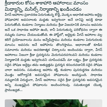
క్రీడాకారుల కోసం శాకాహారి ఆహారాలు: మాంసం
మిథ్యాన్ని, మసిల్స్ నిర్మాణాన్ని ఖండించడం
వీగన్ ఆహారాల ప్రజాదరణ పెరుగుతున్న కొద్దీ, మొక్కల ఆధారిత ఆహారం అథ్లెట్ల
పోషకాహార అవసరాలకు మద్దతు ఇవ్వగలదా అనే దానిపై ఆసక్తి కూడా
పెరుగుతోంది. కండరాల నిర్మాణం మరియు క్రీడా విజయానికి మాంసం అవసరం
అనే ఒక సాధారణ అపోహ ఉంది, కానీ పెరుగుతున్న పరిశోధనల ద్వారా ఈ
నమ్మకం సవాలు చేయబడుతోంది. ఈ పోస్ట్‌లో, అథ్లెట్లకు వీగన్ ఆహారాల వల్ల
కలిగే ప్రయోజనాలను మనం అన్వేషిస్తాము మరియు కండరాల పెరుగుదలకు
మాంసం అవసరం అనే అపోహను తొలగిస్తాము. ఆధారాలతో కూడిన
సమాచారం మరియు ఆచరణాత్మక చిట్కాలను అందించడం ద్వారా, వీగన్
ఆహారాలు నిజంగా క్రీడా ప్రదర్శనను మెరుగుపరచగలవని మరియు కండరాల
నిర్మాణానికి మద్దతు ఇవ్వగలవని చూపించడమే మా లక్ష్యం. క్రీడా ప్రదర్శనకు
సరైన పోషణ అథ్లెట్లు తమ అత్యుత్తమ ప్రదర్శన కనబరచడానికి సరైన పోషణ
చాలా అవసరం. సమతుల్య ఆహారం శక్తి, కండరాల పునరుద్ధరణ మరియు
మొత్తం ఆరోగ్యానికి అవసరమైన పోషకాలను అందిస్తుంది. సాధారణ
నమ్మకానికి విరుద్ధంగా, వీగన్ ఆహారాలు సరైన క్రీడా ప్రదర్శనకు అవసరమైన
అన్ని ముఖ్యమైన పోషకాలను అందించగలవు. సమతుల్యత యొక్క
ప్రాముఖ్యత…