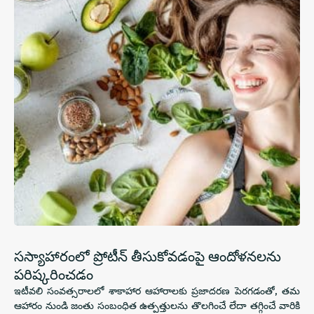
సస్యాహారంలో ప్రోటీన్ తీసుకోవడంపై ఆందోళనలను
పరిష్కరించడం
ఇటీవలి సంవత్సరాలలో శాకాహార ఆహారాలకు ప్రజాదరణ పెరగడంతో, తమ
ఆహారం నుండి జంతు సంబంధిత ఉత్పత్తులను తొలగించే లేదా తగ్గించే వారికి