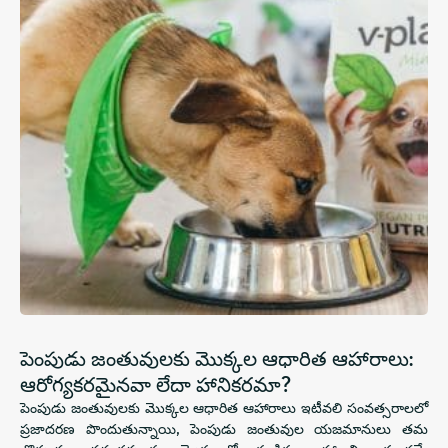
పెంపుడు జంతువులకు మొక్కల ఆధారిత ఆహారాలు:
ఆరోగ్యకరమైనవా లేదా హానికరమా?
పెంపుడు జంతువులకు మొక్కల ఆధారిత ఆహారాలు ఇటీవలి సంవత్సరాలలో
ప్రజాదరణ పొందుతున్నాయి, పెంపుడు జంతువుల యజమానులు తమ