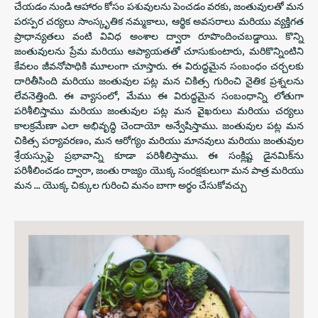
చేయడం నుండి ఆహారం కోసం పశువులను పెంచడం వరకు, జంతువులతో మన
పరస్పర చర్యలు సాంస్కృతిక నమ్మకాలు, ఆర్థిక అవసరాలు మరియు వ్యక్తిగత
ప్రాధాన్యతలు వంటి వివిధ అంశాల ద్వారా రూపొందించబడ్డాయి. కొన్ని
జంతువులను ప్రేమ మరియు ఆప్యాయతతో చూసుకుంటారు, మరికొన్నింటిని
కేవలం జీవనోపాధికి మూలంగా చూస్తారు. ఈ విరుద్ధమైన సంబంధం చర్చలకు
దారితీసింది మరియు జంతువుల పట్ల మన చికిత్స గురించి నైతిక ప్రశ్నలను
లేవనెత్తింది. ఈ వ్యాసంలో, మేము ఈ విరుద్ధమైన సంబంధాన్ని లోతుగా
పరిశీలిస్తాము మరియు జంతువుల పట్ల మన వైఖరులు మరియు చర్యలు
కాలక్రమేణా ఎలా అభివృద్ధి చెందాయో అన్వేషిస్తాము. జంతువుల పట్ల మన
చికిత్స పర్యావరణం, మన ఆరోగ్యం మరియు మానవులు మరియు జంతువుల
శ్రేయస్సుపై ప్రభావాన్ని కూడా పరిశీలిస్తాము. ఈ సంక్లిష్ట డైనమిక్‌ను
పరిశీలించడం ద్వారా, జంతు రాజ్యం యొక్క సంరక్షకులుగా మన పాత్ర మరియు
మన ... యొక్క చిక్కుల గురించి మనం బాగా అర్థం చేసుకోవచ్చు