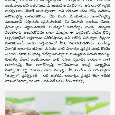
జంతువులు, కానీ ఇతర పెంపుడు జంతువుల మాదిరిగానే, అవి అనారోగ్యానికి
గురవుతాయి. వేటాడే జంతువులుగా, అవి తరచుగా తమ నొప్పి మరియు
అసౌకర్యాన్ని దాచిపెడతాయి, దీని వలన యజమానులు అనారోగ్యాన్ని
ముందుగానే గుర్తించడం కష్టమవుతుంది. మీ పెంపుడు జంతువు యొక్క
శ్రేయస్సును నిర్ధారించడానికి కుందేళ్ళలో అనారోగ్యం యొక్క హెచ్చరిక
సంకేతాలను తెలుసుకోవడం చాలా ముఖ్యం. ఈ వ్యాసంలో, మేము కొన్ని
ఆశ్చర్యకరమైన లక్షణాలను పరిశీలిస్తాము, ఇవి ఆరోగ్య సమస్యలు తీవ్రంగా
మారకముందే వాటిని గుర్తించడంలో మీకు సహాయపడతాయి. కుందేళ్ళు
నిజానికి అలవాటు జీవులు, మరియు వాటి సాధారణ ప్రవర్తన నుండి కొంచెం
విచలనం కూడా సంభావ్య ఆరోగ్య సమస్యలకు ముఖ్యమైన సూచిక కావచ్చు.
కుందేళ్ళు వేటాడే జంతువులుగా వాటి సహజ స్వభావం కారణంగా వాటి
అసౌకర్యాన్ని లేదా అనారోగ్యాన్ని దాచిపెడతాయి కాబట్టి, సూక్ష్మమైన
మార్పులకు శ్రద్ధ చూపడం చాలా ముఖ్యం. మీ కుందేలు ఏ విధంగానైనా
"తప్పుగా" ప్రవర్తిస్తుంటే - అది ఆహారపు అలవాట్లు, ప్రవర్తన లేదా శారీరక
రూపంలో మార్పు అయినా - అది ఏదో ఒక సంకేతం కావచ్చు ..