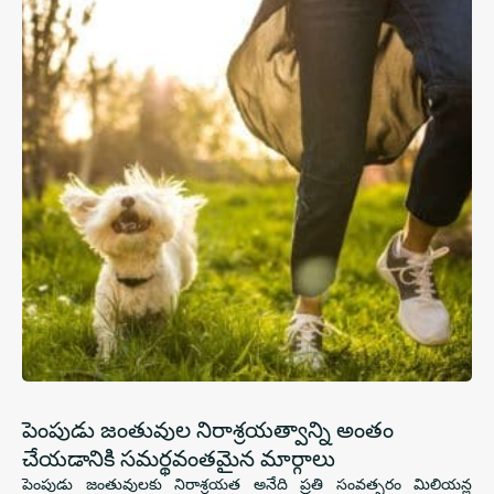
పెంపుడు జంతువుల నిరాశ్రయత్వాన్ని అంతం
చేయడానికి సమర్థవంతమైన మార్గాలు
పెంపుడు జంతువులకు నిరాశ్రయత అనేది ప్రతి సంవత్సరం మిలియన్ల