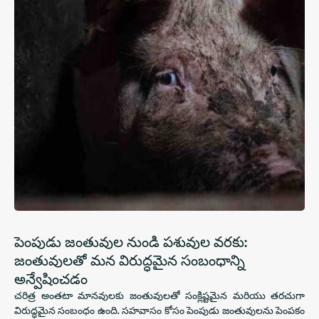
పెంపుడు జంతువుల నుండి పశువుల వరకు:
జంతువులతో మన విరుద్ధమైన సంబంధాన్ని
అన్వేషించడం
చరిత్ర అంతటా మానవులకు జంతువులతో సంక్లిష్టమైన మరియు తరచుగా
విరుద్ధమైన సంబంధం ఉంది. సహవాసం కోసం పెంపుడు జంతువులను పెంపకం