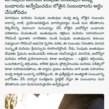
బంధాలను అన్వేషించడం: లోతైన సంబంధాలను అర్థం
చేసుకోవడం
మానవులు మరియు పెంపుడు జంతువుల మధ్య ఉన్న లోతైన సంబంధం
కాలాన్ని దాటి, ప్రయోజనకరమైన భాగస్వామ్యాల నుండి మన జీవితాలను
లెక్కలేనన్ని విధాలుగా సుసంపన్నం చేసే లోతైన భావోద్వేగ బంధాలకు
పరిణామం చెందుతుంది. జంతువులను రక్షకులు మరియు సహచరులుగా
గౌరవించే పురాతన నాగరికతల నుండి పెంపుడు జంతువులను కుటుంబ
సభ్యులుగా గౌరవించే ఆధునిక గృహాల వరకు, ఈ సంబంధం నిరంతరం మానవ
సంస్కృతి మరియు శ్రేయస్సును రూపొందిస్తోంది. నేడు, పెంపుడు జంతువులు
బేషరతు ప్రేమను అందించడమే కాకుండా గణనీయమైన మానసిక, భావోద్వేగ
మరియు శారీరక ప్రయోజనాలను కూడా అందిస్తాయి - ఒత్తిడిని తగ్గించడం,
ఒంటరితనాన్ని తగ్గించడం, శారీరక శ్రమను ప్రోత్సహించడం మరియు చికిత్సలో
కూడా సహాయపడతాయి. ఈ వ్యాసం ప్రజలు మరియు వారి జంతు సహచరుల
మధ్య శాశ్వత బంధాన్ని పరిశీలిస్తుంది, ఈ ప్రత్యేకమైన అంతర్జాతి సంబంధాన్ని
బలోపేతం చేసే పరస్పర సంరక్షణను హైలైట్ చేస్తూ ఈ సంబంధాలు మన
జీవితాలను ఎలా మెరుగుపరుస్తాయో అన్వేషిస్తుంది