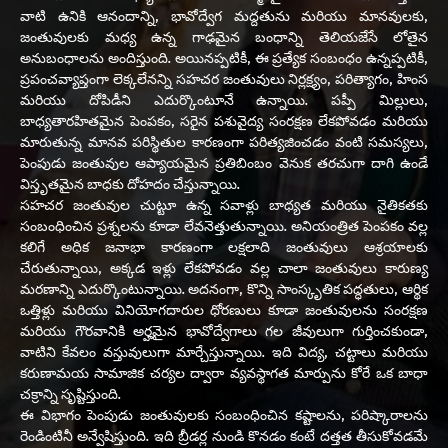
వాటి ఉనికి ఆనందాన్ని, భావోద్వేగ మద్దతును మరియు మానవులకు,
జంతువులకు మధ్య ఉన్న గాఢమైన బంధాన్ని తెలియజేసే లోతైన
అనుబంధాలను అందిస్తుంది. అయినప్పటికీ, ఈ ప్రత్యేక సంబంధం ఉన్నప్పటికీ,
ప్రపంచవ్యాప్తంగా లెక్కలేనన్ని సహచర జంతువులు నిర్లక్ష్యం, పరిత్యాగం, హింస
మరియు దోపిడీని ఎదుర్కొంటూనే ఉన్నాయి. పప్పీ మిల్లులు,
బాధ్యతారహితమైన పెంపకం, సరైన పశువైద్య సంరక్షణ లేకపోవడం మరియు
మారుతున్న మానవ పరిస్థితుల కారణంగా పరిత్యజించడం వంటి సమస్యలు,
పెంపుడు జంతువుల ఆప్యాయమైన ప్రతిబింబం వెనుక తరచుగా దాగి ఉండే
విస్తృతమైన బాధకు దోహదం చేస్తున్నాయి.
సహచర జంతువుల చుట్టూ ఉన్న సవాళ్లు బాధ్యత మరియు నైతికతకు
సంబంధించిన ప్రశ్నలను కూడా లేవనెత్తుతున్నాయి. అనియంత్రిత పెంపకం వల్ల
కలిగే అధిక జనాభా కారణంగా లక్షలాది జంతువులు ఆశ్రయాలకు
చేరుతున్నాయి, అక్కడ ఇళ్లు లేకపోవడం వల్ల చాలా జంతువులు కారుణ్య
మరణాన్ని ఎదుర్కొంటున్నాయి. అదనంగా, కొన్ని సాంస్కృతిక పద్ధతులు, ఆర్థిక
ఒత్తిళ్లు మరియు వినియోగదారుల ధోరణులు కూడా జంతువులను సంరక్షణ
మరియు గౌరవానికి అర్హమైన భావోద్వేగాలు గల జీవులుగా గుర్తించకుండా,
వాటిని కేవలం వస్తువులుగా మార్చేస్తున్నాయి. ఇది విద్య, చట్టాలు మరియు
కరుణామయ సామాజిక చర్యల ద్వారా వ్యవస్థాగత మార్పును కోరే ఒక బాధా
చక్రాన్ని సృష్టిస్తుంది.
ఈ విభాగం పెంపుడు జంతువులకు సంబంధించిన కష్టాలను, పరిష్కారాలను
రెండింటినీ అన్వేషిస్తుంది. ఇది బ్రీడర్ల నుండి కొనడం కంటే దత్తత తీసుకోవడమే