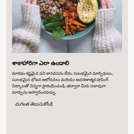
శాకాహారిగా ఎలా ఉండాలి
మారడం కష్టమైన పని కానవసరం లేదు. సులభమైన మార్పిడులు,
సులభమైన భోజన ఆలోచనలు మరియు ఆచరణాత్మక షాపింగ్
చిట్కాలతో చిన్నగా ప్రారంభించండి, తద్వారా మీరు సజావుగా
మార్పును ఆస్వాదించవచ్చు.
మరింత తెలుసుకోండి