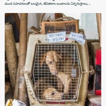
మంద సహచరులతో బలమైన, జీవితకాల బంధాలను ఏర్పరుస్తాయి, ..