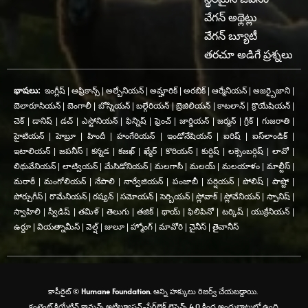
వేగన్ అథ్లెట్లు
వేగన్ బ్యూటీ
తరచూ అడిగే ప్రశ్నలు
భాషలు:
ఇంగ్లీష్
|
ఆఫ్రికాన్స్
|
అల్బేనియన్
|
అమ్హారిక్
|
అరబిక్
|
ఆర్మేనియన్
|
అజర్బైజాని
|
బెలారూసియన్
|
బెంగాలీ
|
బోస్నియన్
|
బల్గేరియన్
|
బ్రెజిలియన్
|
కాటలాన్
|
క్రొయేషియన్
|
చెక్
|
డానిష్
|
డచ్
|
ఎస్టోనియన్
|
ఫిన్నిష్
|
ఫ్రెంచ్
|
జార్జియన్
|
జర్మన్
|
గ్రీక్
|
గుజరాతి
|
హైటియన్
|
హెబ్రూ
|
హిందీ
|
హంగేరియన్
|
ఇండోనేషియన్
|
ఐరిష్
|
ఐస్‌లాండిక్
|
ఇటాలియన్
|
జపనీస్
|
కన్నడ
|
కజఖ్
|
ఖ్మేర్
|
కొరియన్
|
కుర్దిష్
|
లక్సెంబర్గిష్
|
లావో
|
లిథువేనియన్
|
లాట్వియన్
|
మేసిడోనియన్
|
మలగాసీ
|
మలయ్
|
మలయాళం
|
మాల్టీస్
|
మరాఠీ
|
మంగోలియన్
|
నేపాలి
|
నార్వేజియన్
|
పంజాబీ
|
పర్షియన్
|
పోలిష్
|
పాష్టో
|
పోర్చుగీస్
|
రొమేనియన్
|
రష్యన్
|
సమోయన్
|
సెర్బియన్
|
స్లోవాక్
|
స్లోవేనియన్
|
స్పానిష్
|
స్వాహిలి
|
స్వీడిష్
|
తమిళ్
|
తెలుగు
|
తజిక్
|
థాయ్
|
ఫిలిపినో
|
టర్కిష్
|
యుక్రేనియన్
|
ఉర్దూ
|
వియత్నామీస్
|
వెల్ష్
|
జులూ
|
హ్మోంగ్
|
మావోరి
|
చైనీస్
|
తైవానీస్
కాపీరైట్ ©
Humane Foundation.
అన్ని హక్కులు రిజర్వ్ చేయబడ్డాయి.
కంటెంట్ క్రియేటివ్ కామన్స్ అట్రిబ్యూషన్-షేర్‌లైక్ లైసెన్స్ 4.0 కింద అందుబాటులో ఉంది.