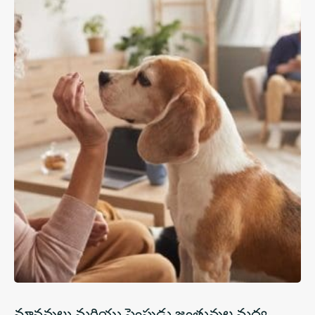
మానవులు మరియు పెంపుడు జంతువుల మధ్య