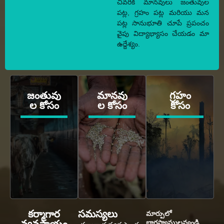
చివరికి మానవులు జంతువుల
పట్ల, గ్రహం పట్ల మరియు మన
పట్ల సానుభూతి చూపే ప్రపంచం
వైపు విద్యాభ్యాసం చేయడం మా
ఉద్దేశ్యం.
జంతువు
మానవు
గ్రహం
ల కోసం
ల కోసం
కోసం
కర్మాగార
సమస్యలు
మార్పులో
భాగస్వాములవ్వండి.