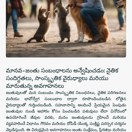
మానవ-జంతు సంబంధాలను అన్వేషించడం: నైతిక
సందిగ్ధతలు, సాంస్కృతిక వైరుధ్యాలు మరియు
మారుతున్న అవగాహనలు
జంతువులతో మన సంబంధం సాంస్కృతిక నిబంధనలు, నైతిక పరిగణనలు
మరియు భావోద్వేగ సంబంధాల ద్వారా రూపొందించబడిన లోతైన
వైరుధ్యాలతో గుర్తించబడింది. సహవాసాన్ని అందించే ప్రియమైన పెంపుడు
జంతువుల నుండి ఆహారం కోసం పెంచబడిన పశువులు లేదా వినోదంలో
ఉపయోగించే జీవుల వరకు, మనం జంతువులను గ్రహించే మరియు
వ్యవహరించే విధానం గౌరవం మరియు దోపిడీ యొక్క సంక్లిష్ట పరస్పర చర్యను
వెల్లడిస్తుంది. ఈ విరుద్ధమైన అవగాహనలు జంతు సంక్షేమం, స్థిరత్వం మరియు