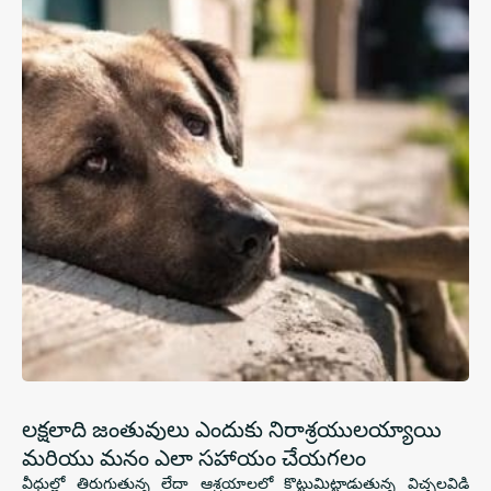
లక్షలాది జంతువులు ఎందుకు నిరాశ్రయులయ్యాయి
మరియు మనం ఎలా సహాయం చేయగలం
వీధుల్లో తిరుగుతున్న లేదా ఆశ్రయాలలో కొట్టుమిట్టాడుతున్న విచ్చలవిడి