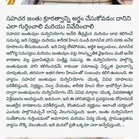
సహచర జంతు క్రూరత్వాన్ని అర్థం చేసుకోవడం: దానిని
ఎలా గుర్తించాలి మరియు నివేదించాలి
సహచర జంతువుల దుర్వినియోగం అనేది తీవ్రమైన మరియు బాధ కలిగించే
సమస్య, ఇది నిర్లక్ష్యం మరియు శారీరక హింస నుండి మానసిక హాని వరకు అనేక
రూపాలను తీసుకుంటుంది. ఇది విద్య లేకపోవడం, ఆర్థిక ఇబ్బందులు, మానసిక
ఆరోగ్య సమస్యలు మరియు జంతువుల పట్ల సాంస్కృతిక వైఖరులు వంటి అనేక
కారణాల వల్ల ప్రభావితమైన సంక్లిష్ట సమస్య. ఈ దుర్వినియోగం పాల్గొన్న
జంతువులకు హాని కలిగించడమే కాకుండా సమాజంపై విస్తృత ప్రభావాన్ని
చూపుతుంది, తరచుగా ఇతర రకాల హింసలతో సంబంధం కలిగి ఉంటుంది. ఈ
వ్యాసం సహచర జంతువుల దుర్వినియోగం యొక్క వివిధ రూపాలను
పరిశీలిస్తుంది, నిర్లక్ష్యం, నిల్వ చేయడం, శారీరక హింస లేదా భావోద్వేగ హింస
ద్వారా జంతువులను దుర్వినియోగం చేసే వివిధ మార్గాల యొక్క వివరణాత్మక
విశ్లేషణను అందిస్తుంది. అదనంగా, ఇది ఈ హానికరమైన ప్రవర్తనలకు దోహదపడే
అంతర్లీన కారణాలను పరిశీలిస్తుంది, కొంతమంది వ్యక్తులు అలాంటి చర్యలలో
ఎందుకు పాల్గొనవచ్చనే దానిపై వెలుగునిస్తుంది. ఇంకా, జంతు దుర్వినియోగ
సంకేతాలను గుర్తించడంలో అవగాహన మరియు విద్య యొక్క ప్రాముఖ్యతను
వ్యాసం నొక్కి చెబుతుంది. ఇది మనలో ప్రతి ఒక్కరూ ఎలా అన్వేషిస్తుంది, ..