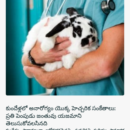
కుందేళ్లలో అనారోగ్యం యొక్క హెచ్చరిక సంకేతాలు:
ప్రతి పెంపుడు జంతువు యజమాని
తెలుసుకోవలసినది
కుందేళ్ళు సాధారణంగా ఆరోగ్యకరమైనవి, చురుకైనవి మరియు సామాజిక