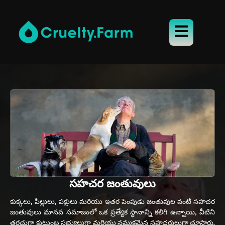
సహచర జంతువులు
కుక్కలు, పిల్లులు, పక్షులు మరియు ఇతర పెంపుడు జంతువుల వంటి సహచర
జంతువులు మానవ సమాజంలో ఒక ప్రత్యేక స్థానాన్ని కలిగి ఉన్నాయి, వీటిని
తరచుగా కుటుంబ సభ్యులుగా మరియు నమ్మకమైన సహచరులుగా చూస్తారు.