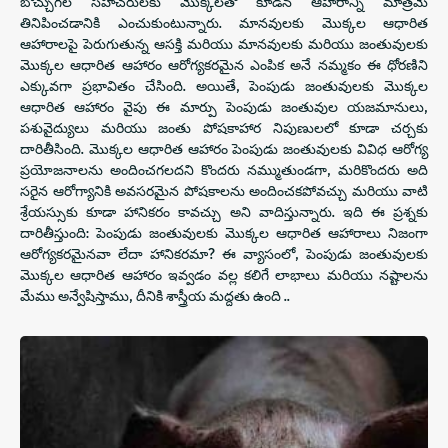
బొచ్చుగల సహచరులకు మొక్కలతో కూడిన ఆహారాన్ని మాత్రమే
తినిపించడానికి ఎంచుకుంటున్నారు. మానవులకు మొక్కల ఆధారిత
ఆహారాలపై పెరుగుతున్న ఆసక్తి మరియు మానవులకు మరియు జంతువులకు
మొక్కల ఆధారిత ఆహారం ఆరోగ్యకరమైన ఎంపిక అనే నమ్మకం ఈ ధోరణిని
ఎక్కువగా ప్రభావితం చేసింది. అయితే, పెంపుడు జంతువులకు మొక్కల
ఆధారిత ఆహారం వైపు ఈ మార్పు పెంపుడు జంతువుల యజమానులు,
పశువైద్యులు మరియు జంతు పోషకాహార నిపుణులలో కూడా చర్చకు
దారితీసింది. మొక్కల ఆధారిత ఆహారం పెంపుడు జంతువులకు వివిధ ఆరోగ్య
ప్రయోజనాలను అందించగలదని కొందరు నమ్ముతుండగా, మరికొందరు అది
సరైన ఆరోగ్యానికి అవసరమైన పోషకాలను అందించకపోవచ్చు మరియు వాటి
శ్రేయస్సుకు కూడా హానికరం కావచ్చు అని వాదిస్తున్నారు. ఇది ఈ ప్రశ్నకు
దారితీస్తుంది: పెంపుడు జంతువులకు మొక్కల ఆధారిత ఆహారాలు నిజంగా
ఆరోగ్యకరమైనవా లేదా హానికరమా? ఈ వ్యాసంలో, పెంపుడు జంతువులకు
మొక్కల ఆధారిత ఆహారం ఇవ్వడం వల్ల కలిగే లాభాలు మరియు నష్టాలను
మేము అన్వేషిస్తాము, దీనికి శాస్త్రీయ మద్దతు ఉంది ..