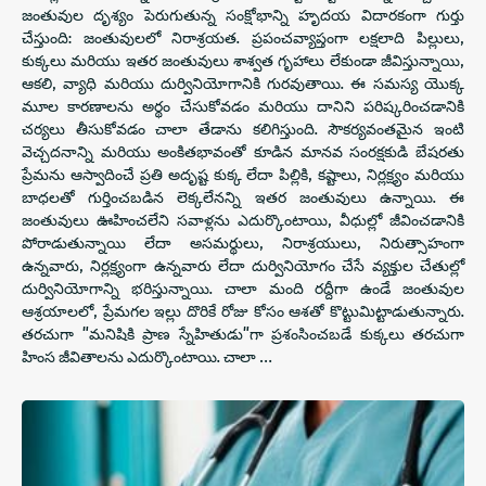
జంతువుల దృశ్యం పెరుగుతున్న సంక్షోభాన్ని హృదయ విదారకంగా గుర్తు
చేస్తుంది: జంతువులలో నిరాశ్రయత. ప్రపంచవ్యాప్తంగా లక్షలాది పిల్లులు,
కుక్కలు మరియు ఇతర జంతువులు శాశ్వత గృహాలు లేకుండా జీవిస్తున్నాయి,
ఆకలి, వ్యాధి మరియు దుర్వినియోగానికి గురవుతాయి. ఈ సమస్య యొక్క
మూల కారణాలను అర్థం చేసుకోవడం మరియు దానిని పరిష్కరించడానికి
చర్యలు తీసుకోవడం చాలా తేడాను కలిగిస్తుంది. సౌకర్యవంతమైన ఇంటి
వెచ్చదనాన్ని మరియు అంకితభావంతో కూడిన మానవ సంరక్షకుడి బేషరతు
ప్రేమను ఆస్వాదించే ప్రతి అదృష్ట కుక్క లేదా పిల్లికి, కష్టాలు, నిర్లక్ష్యం మరియు
బాధలతో గుర్తించబడిన లెక్కలేనన్ని ఇతర జంతువులు ఉన్నాయి. ఈ
జంతువులు ఊహించలేని సవాళ్లను ఎదుర్కొంటాయి, వీధుల్లో జీవించడానికి
పోరాడుతున్నాయి లేదా అసమర్థులు, నిరాశ్రయులు, నిరుత్సాహంగా
ఉన్నవారు, నిర్లక్ష్యంగా ఉన్నవారు లేదా దుర్వినియోగం చేసే వ్యక్తుల చేతుల్లో
దుర్వినియోగాన్ని భరిస్తున్నాయి. చాలా మంది రద్దీగా ఉండే జంతువుల
ఆశ్రయాలలో, ప్రేమగల ఇల్లు దొరికే రోజు కోసం ఆశతో కొట్టుమిట్టాడుతున్నారు.
తరచుగా "మనిషికి ప్రాణ స్నేహితుడు"గా ప్రశంసించబడే కుక్కలు తరచుగా
హింస జీవితాలను ఎదుర్కొంటాయి. చాలా …