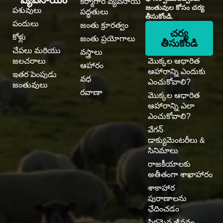
వ్యవసాయం
కర్మాగార వ్యవసాయ
జంతువుల కోసం చర్య
పశువులు
పద్ధతులు
తీసుకోండి.
పందులు
జంతు క్రూరత్వం
చర్య
కోళ్లు
జంతు ప్రయోగాలు
తీసుకోండి
చేపలు మరియు
వస్త్రాలు
జలచరాలు
మొక్కల ఆధారిత
ఆహారం
ఆహారాన్ని ఎందుకు
ఇతర పెంపుడు
వధ
ఎంచుకోవాలి?
జంతువులు
రవాణా
మొక్కల ఆధారిత
ఆహారాన్ని ఎలా
ఎంచుకోవాలి?
వేగన్
డాక్యుమెంటరీలు &
సినిమాలు
రాజకీయాలకు
అతీతంగా శాఖాహారం
శాకాహార
పురాణాలను
ఛేదించడం
స్థిరమైన జీవనం