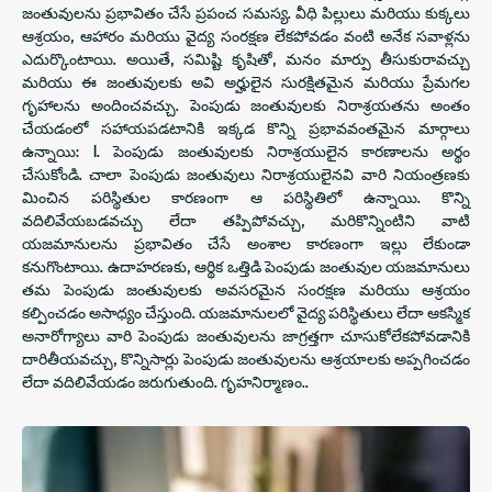
జంతువులను ప్రభావితం చేసే ప్రపంచ సమస్య. వీధి పిల్లులు మరియు కుక్కలు
ఆశ్రయం, ఆహారం మరియు వైద్య సంరక్షణ లేకపోవడం వంటి అనేక సవాళ్లను
ఎదుర్కొంటాయి. అయితే, సమిష్టి కృషితో, మనం మార్పు తీసుకురావచ్చు
మరియు ఈ జంతువులకు అవి అర్హులైన సురక్షితమైన మరియు ప్రేమగల
గృహాలను అందించవచ్చు. పెంపుడు జంతువులకు నిరాశ్రయతను అంతం
చేయడంలో సహాయపడటానికి ఇక్కడ కొన్ని ప్రభావవంతమైన మార్గాలు
ఉన్నాయి: 1. పెంపుడు జంతువులకు నిరాశ్రయులైన కారణాలను అర్థం
చేసుకోండి. చాలా పెంపుడు జంతువులు నిరాశ్రయులైనవి వారి నియంత్రణకు
మించిన పరిస్థితుల కారణంగా ఆ పరిస్థితిలో ఉన్నాయి. కొన్ని
వదిలివేయబడవచ్చు లేదా తప్పిపోవచ్చు, మరికొన్నింటిని వాటి
యజమానులను ప్రభావితం చేసే అంశాల కారణంగా ఇల్లు లేకుండా
కనుగొంటాయి. ఉదాహరణకు, ఆర్థిక ఒత్తిడి పెంపుడు జంతువుల యజమానులు
తమ పెంపుడు జంతువులకు అవసరమైన సంరక్షణ మరియు ఆశ్రయం
కల్పించడం అసాధ్యం చేస్తుంది. యజమానులలో వైద్య పరిస్థితులు లేదా ఆకస్మిక
అనారోగ్యాలు వారి పెంపుడు జంతువులను జాగ్రత్తగా చూసుకోలేకపోవడానికి
దారితీయవచ్చు, కొన్నిసార్లు పెంపుడు జంతువులను ఆశ్రయాలకు అప్పగించడం
లేదా వదిలివేయడం జరుగుతుంది. గృహనిర్మాణం..