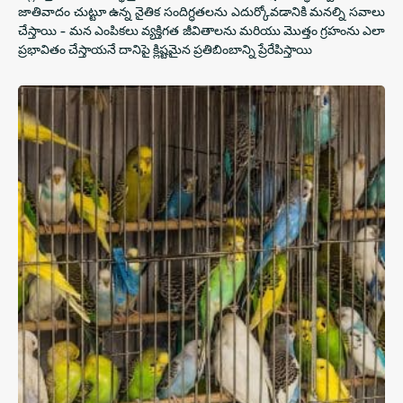
జాతివాదం చుట్టూ ఉన్న నైతిక సందిగ్ధతలను ఎదుర్కోవడానికి మనల్ని సవాలు
చేస్తాయి - మన ఎంపికలు వ్యక్తిగత జీవితాలను మరియు మొత్తం గ్రహంను ఎలా
ప్రభావితం చేస్తాయనే దానిపై క్లిష్టమైన ప్రతిబింబాన్ని ప్రేరేపిస్తాయి