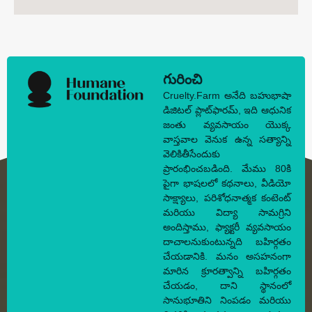
గురించి
Cruelty.Farm అనేది బహుభాషా
డిజిటల్ ప్లాట్‌ఫారమ్, ఇది ఆధునిక
జంతు వ్యవసాయం యొక్క
వాస్తవాల వెనుక ఉన్న సత్యాన్ని
వెలికితీసేందుకు
ప్రారంభించబడింది. మేము 80కి
పైగా భాషలలో కథనాలు, వీడియో
సాక్ష్యాలు, పరిశోధనాత్మక కంటెంట్
మరియు విద్యా సామగ్రిని
అందిస్తాము, ఫ్యాక్టరీ వ్యవసాయం
దాచాలనుకుంటున్నది బహిర్గతం
చేయడానికి. మనం అసహనంగా
మారిన క్రూరత్వాన్ని బహిర్గతం
చేయడం, దాని స్థానంలో
సానుభూతిని నింపడం మరియు