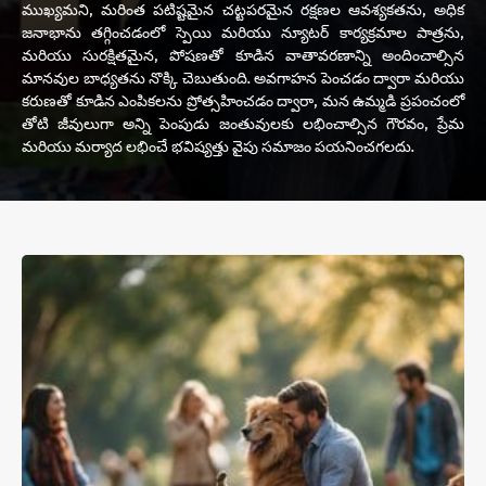
ముఖ్యమని, మరింత పటిష్టమైన చట్టపరమైన రక్షణల ఆవశ్యకతను, అధిక
జనాభాను తగ్గించడంలో స్పెయి మరియు న్యూటర్ కార్యక్రమాల పాత్రను,
మరియు సురక్షితమైన, పోషణతో కూడిన వాతావరణాన్ని అందించాల్సిన
మానవుల బాధ్యతను నొక్కి చెబుతుంది. అవగాహన పెంచడం ద్వారా మరియు
కరుణతో కూడిన ఎంపికలను ప్రోత్సహించడం ద్వారా, మన ఉమ్మడి ప్రపంచంలో
తోటి జీవులుగా అన్ని పెంపుడు జంతువులకు లభించాల్సిన గౌరవం, ప్రేమ
మరియు మర్యాద లభించే భవిష్యత్తు వైపు సమాజం పయనించగలదు.