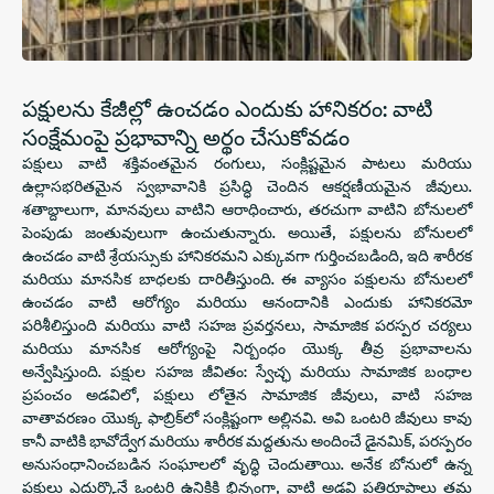
పక్షులను కేజీల్లో ఉంచడం ఎందుకు హానికరం: వాటి
సంక్షేమంపై ప్రభావాన్ని అర్థం చేసుకోవడం
పక్షులు వాటి శక్తివంతమైన రంగులు, సంక్లిష్టమైన పాటలు మరియు
ఉల్లాసభరితమైన స్వభావానికి ప్రసిద్ధి చెందిన ఆకర్షణీయమైన జీవులు.
శతాబ్దాలుగా, మానవులు వాటిని ఆరాధించారు, తరచుగా వాటిని బోనులలో
పెంపుడు జంతువులుగా ఉంచుతున్నారు. అయితే, పక్షులను బోనులలో
ఉంచడం వాటి శ్రేయస్సుకు హానికరమని ఎక్కువగా గుర్తించబడింది, ఇది శారీరక
మరియు మానసిక బాధలకు దారితీస్తుంది. ఈ వ్యాసం పక్షులను బోనులలో
ఉంచడం వాటి ఆరోగ్యం మరియు ఆనందానికి ఎందుకు హానికరమో
పరిశీలిస్తుంది మరియు వాటి సహజ ప్రవర్తనలు, సామాజిక పరస్పర చర్యలు
మరియు మానసిక ఆరోగ్యంపై నిర్బంధం యొక్క తీవ్ర ప్రభావాలను
అన్వేషిస్తుంది. పక్షుల సహజ జీవితం: స్వేచ్ఛ మరియు సామాజిక బంధాల
ప్రపంచం అడవిలో, పక్షులు లోతైన సామాజిక జీవులు, వాటి సహజ
వాతావరణం యొక్క ఫాబ్రిక్‌లో సంక్లిష్టంగా అల్లినవి. అవి ఒంటరి జీవులు కావు
కానీ వాటికి భావోద్వేగ మరియు శారీరక మద్దతును అందించే డైనమిక్, పరస్పరం
అనుసంధానించబడిన సంఘాలలో వృద్ధి చెందుతాయి. అనేక బోనులో ఉన్న
పక్షులు ఎదుర్కొనే ఒంటరి ఉనికికి భిన్నంగా, వాటి అడవి ప్రతిరూపాలు తమ