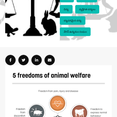
విద్య
వ్యక్తిగత చర్యలు
చట్టపరమైన చర్య
వేగన్ ఉద్యమం సంఘం