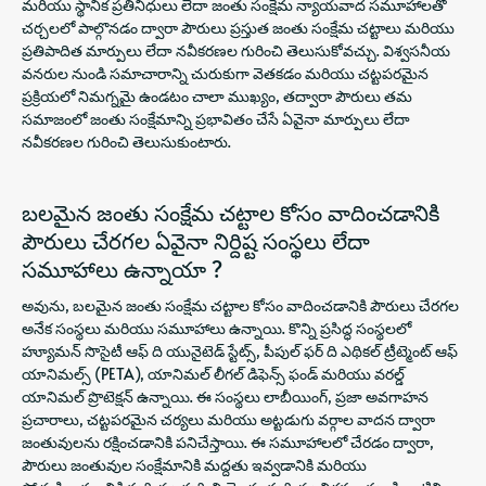
మరియు స్థానిక ప్రతినిధులు లేదా జంతు సంక్షేమ న్యాయవాద సమూహాలతో
చర్చలలో పాల్గొనడం ద్వారా పౌరులు ప్రస్తుత జంతు సంక్షేమ చట్టాలు మరియు
ప్రతిపాదిత మార్పులు లేదా నవీకరణల గురించి తెలుసుకోవచ్చు. విశ్వసనీయ
వనరుల నుండి సమాచారాన్ని చురుకుగా వెతకడం మరియు చట్టపరమైన
ప్రక్రియలో నిమగ్నమై ఉండటం చాలా ముఖ్యం, తద్వారా పౌరులు తమ
సమాజంలో జంతు సంక్షేమాన్ని ప్రభావితం చేసే ఏవైనా మార్పులు లేదా
నవీకరణల గురించి తెలుసుకుంటారు.
బలమైన జంతు సంక్షేమ చట్టాల
కోసం వాదించడానికి
పౌరులు చేరగల ఏవైనా నిర్దిష్ట సంస్థలు లేదా
సమూహాలు ఉన్నాయా ?
అవును, బలమైన జంతు సంక్షేమ చట్టాల కోసం వాదించడానికి పౌరులు చేరగల
అనేక సంస్థలు మరియు సమూహాలు ఉన్నాయి. కొన్ని ప్రసిద్ధ సంస్థలలో
హ్యూమన్ సొసైటీ ఆఫ్ ది యునైటెడ్ స్టేట్స్, పీపుల్ ఫర్ ది ఎథికల్ ట్రీట్మెంట్ ఆఫ్
యానిమల్స్ (PETA), యానిమల్ లీగల్ డిఫెన్స్ ఫండ్ మరియు వరల్డ్
యానిమల్ ప్రొటెక్షన్ ఉన్నాయి. ఈ సంస్థలు లాబీయింగ్, ప్రజా అవగాహన
ప్రచారాలు, చట్టపరమైన చర్యలు మరియు అట్టడుగు వర్గాల వాదన ద్వారా
జంతువులను రక్షించడానికి పనిచేస్తాయి. ఈ సమూహాలలో చేరడం ద్వారా,
పౌరులు జంతువుల సంక్షేమానికి మద్దతు ఇవ్వడానికి మరియు