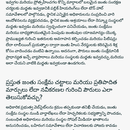
ఇవ్వగల మరియు ప్రోత్సహించగల కొన్ని మార్గాలలో బలమైన జంతు సంరక్షణ
చర్యలకు మద్దతు ఇవ్వడానికి పబ్లిక్ హియరింగ్‌లు లేదా టౌన్ హాల్
సమావేశాలలో పాల్గొనడం, స్థానిక ఎన్నికైన అధికారులను సంప్రదించి వారి
ఆందోళనలను వ్యక్తపరచడం, స్థానిక జంతు ఆశ్రయాలు లేదా రెస్క్యూ సంస్థలలో
మద్దతు ఇవ్వడం మరియు స్వచ్ఛందంగా పనిచేయడం, జంతు సంక్షేమం
మరియు బాధ్యతాయుతమైన పెంపుడు జంతువుల యాజమాన్యం యొక్క
ప్రాముఖ్యత గురించి ఇతరులకు అవగాహన కల్పించడం మరియు పిటిషన్లు
లేదా లాబీయింగ్ ప్రయత్నాల ద్వారా జంతు హింస నేరస్థులకు కఠినమైన శిక్ష
కోసం వాదించడం వంటివి ఉన్నాయి. అదనంగా, పౌరులు జంతు సంక్షేమానికి
ప్రాధాన్యత ఇచ్చే వ్యాపారాలు మరియు సంస్థలకు మద్దతు ఇవ్వవచ్చు మరియు
అలా చేయని వాటికి మద్దతు ఇవ్వకుండా ఉండగలరు.
ప్రస్తుత జంతు సంక్షేమ చట్టాలు మరియు ప్రతిపాదిత
మార్పులు లేదా నవీకరణల గురించి పౌరులు ఎలా
తెలుసుకోవచ్చు?
అధికారిక ప్రభుత్వ వెబ్‌సైట్‌లను క్రమం తప్పకుండా తనిఖీ చేయడం, జంతు
సంక్షేమ సంస్థల నుండి వార్తాలేఖలు లేదా హెచ్చరికలకు సభ్యత్వాన్ని పొందడం,
సంబంధిత అధికారులు మరియు సంస్థల సోషల్ మీడియా ఖాతాలను
అనుసరించడం, బహిరంగ సమావేశాలు లేదా విచారణలకు హాజరు కావడం