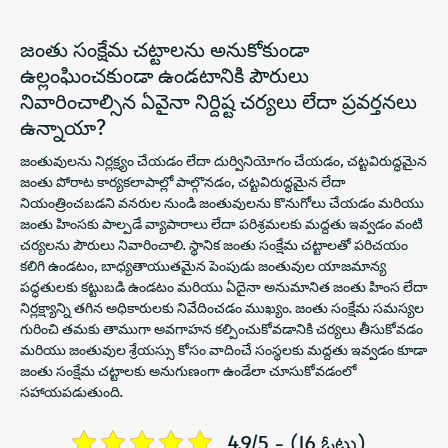
జంతు సంక్షేమ చట్టాలను అనుకోకుండా
ఉల్లంఘించకుండా ఉండటానికి పౌరులు
నివారించాల్సిన ఏవైనా నిర్దిష్ట చర్యలు లేదా ప్రవర్తనలు
ఉన్నాయా?
జంతువులను నిర్లక్ష్యం చేయడం లేదా దుర్వినియోగం చేయడం, చట్టవిరుద్ధమైన
జంతు పోరాట కార్యకలాపాల్లో పాల్గొనడం, చట్టవిరుద్ధమైన లేదా
నియంత్రించబడని వనరుల నుండి జంతువులను కొనుగోలు చేయడం మరియు
జంతు హింసకు పాల్పడే వ్యాపారాలు లేదా పరిశ్రమలకు మద్దతు ఇవ్వడం వంటి
చర్యలను పౌరులు నివారించాలి. స్థానిక జంతు సంక్షేమ చట్టాలతో పరిచయం
కలిగి ఉండటం, బాధ్యతాయుతమైన పెంపుడు జంతువుల యాజమాన్య
పద్ధతులకు కట్టుబడి ఉండటం మరియు ఏదైనా అనుమానిత జంతు హింస లేదా
నిర్లక్ష్యాన్ని తగిన అధికారులకు నివేదించడం ముఖ్యం. జంతు సంక్షేమ సమస్యల
గురించి తమకు తాముగా అవగాహన కల్పించుకోవడానికి చర్యలు తీసుకోవడం
మరియు జంతువుల శ్రేయస్సు కోసం వాదించే సంస్థలకు మద్దతు ఇవ్వడం కూడా
జంతు సంక్షేమ చట్టాలకు అనుగుణంగా ఉండేలా చూసుకోవడంలో
సహాయపడుతుంది.
4.9/5 - (16 ఓట్లు)