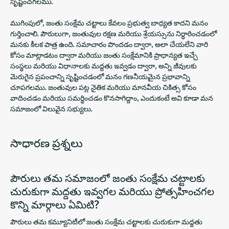
సృష్టించగలము.
ముగింపులో, జంతు సంక్షేమ చట్టాలు కేవలం ప్రభుత్వ బాధ్యత కాదని మనం
గుర్తించాలి. పౌరులుగా, జంతువుల రక్షణ మరియు శ్రేయస్సును నిర్ధారించడంలో
మనకు కీలక పాత్ర ఉంది. సమాచారం పొందడం ద్వారా, అలా చేయలేని వారి
కోసం మాట్లాడటం ద్వారా మరియు జంతు సంక్షేమానికి ప్రాధాన్యత ఇచ్చే
సంస్థలు మరియు విధానాలకు మద్దతు ఇవ్వడం ద్వారా, అన్ని జీవులకు
మెరుగైన ప్రపంచాన్ని సృష్టించడంలో మనం గణనీయమైన ప్రభావాన్ని
చూపగలము. జంతువుల పట్ల నైతిక మరియు మానవీయ చికిత్స కోసం
వాదించడం మరియు సమర్థించడం కొనసాగిద్దాం, ఎందుకంటే అవి కూడా మన
సమాజంలో విలువైన సభ్యులు.
సాధారణ ప్రశ్నలు
పౌరులు తమ సమాజంలో జంతు సంక్షేమ చట్టాలకు
చురుకుగా మద్దతు ఇవ్వగల మరియు ప్రోత్సహించగల
కొన్ని మార్గాలు ఏమిటి?
పౌరులు తమ కమ్యూనిటీలో జంతు సంక్షేమ చట్టాలకు చురుకుగా మద్దతు