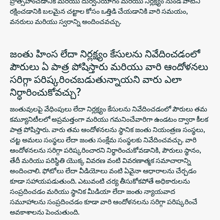
ప్రోత్సహించడానికి మరియు దుర్వినియోగం మరియు నిర్లక్ష్యం నుండి వాటిని
రక్షించడానికి బలమైన చట్టాల కోసం ఒత్తిడి చేయడానికి వారి సమయం,
వనరులు మరియు స్వరాన్ని అందించవచ్చు.
జంతు హింస లేదా నిర్లక్ష్యం కేసులను నివేదించడంలో
పౌరులు ఏ పాత్ర పోషిస్తారు మరియు వారి ఆందోళనలు
సరిగ్గా పరిష్కరించబడుతున్నాయని వారు ఎలా
నిర్ధారించుకోవచ్చు?
జంతువులపై వేధింపులు లేదా నిర్లక్ష్యం కేసులను నివేదించడంలో పౌరులు తమ
కమ్యూనిటీలలో అప్రమత్తంగా మరియు గమనించేవారిగా ఉండటం ద్వారా కీలక
పాత్ర పోషిస్తారు. వారు తమ ఆందోళనలను స్థానిక జంతు నియంత్రణ సంస్థలు,
చట్ట అమలు సంస్థలు లేదా జంతు సంక్షేమ సంస్థలకు నివేదించవచ్చు. వారి
ఆందోళనలను సరిగ్గా పరిష్కరించారని నిర్ధారించుకోవడానికి, పౌరులు స్థానం,
తేదీ మరియు పరిస్థితి యొక్క వివరణ వంటి వివరణాత్మక సమాచారాన్ని
అందించాలి. ఫోటోలు లేదా వీడియోలు వంటి ఏవైనా ఆధారాలను చేర్చడం
కూడా సహాయపడుతుంది. ఎటువంటి చర్య తీసుకోకపోతే అధికారులను
సంప్రదించడం మరియు స్థానిక మీడియా లేదా జంతు న్యాయవాద
సమూహాలను సంప్రదించడం కూడా వారి ఆందోళనలను సరిగ్గా పరిష్కరించే
అవకాశాలను పెంచుతుంది.