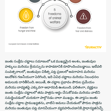
జంతు సంక్షేమ చట్టాలు సమాజంలో ఒక ముఖ్యమైన అంశం, జంతువుల
హక్కులు మరియు శ్రేయస్సును కాపాడటానికి రూపొందించబడ్డాయి. ఇటీవలి
సంవత్సరాలలో, జంతువుల చికిత్స పట్ల ప్రజలలో అవగాహన మరియు
ఆందోళన గణనీయంగా పెరిగింది, ఇది వివిధ చట్టాలు మరియు నిబంధనల
అమలుకు దారితీసింది. అయితే, ఈ చట్టాల ప్రభావం పౌరుల ప్రమేయం
మరియు బాధ్యతపై ఎక్కువగా ఆధారపడి ఉంటుంది. ఫలితంగా, వ్యక్తులు
జంతు సంక్షేమ చట్టాలలో తమ పాత్రను అర్థం చేసుకోవడం మరియు వాటిని
సమర్థించడంలో చురుకుగా పాల్గొనడం చాలా ముఖ్యం. ఈ వ్యాసం జంతు
సంక్షేమ చట్టాల ప్రాముఖ్యతను, వాటిని అమలు చేయడంలో పౌరుల పాత్రను
మరియు జంతువుల పట్ల మానవీయంగా వ్యవహరించడానికి ప్రాధాన్యతనిచ్చే