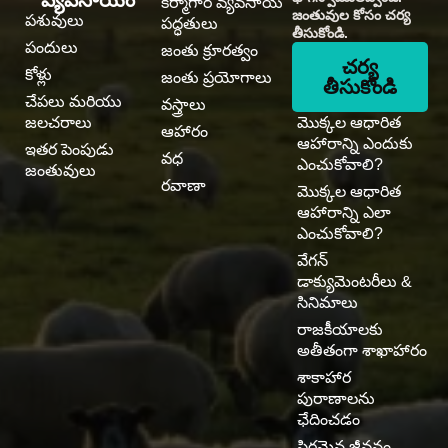
వ్యవసాయం
కర్మాగార వ్యవసాయ
జంతువుల కోసం చర్య
పశువులు
పద్ధతులు
తీసుకోండి.
పందులు
జంతు క్రూరత్వం
చర్య
కోళ్లు
జంతు ప్రయోగాలు
తీసుకోండి
చేపలు మరియు
వస్త్రాలు
జలచరాలు
మొక్కల ఆధారిత
ఆహారం
ఆహారాన్ని ఎందుకు
ఇతర పెంపుడు
వధ
ఎంచుకోవాలి?
జంతువులు
రవాణా
మొక్కల ఆధారిత
ఆహారాన్ని ఎలా
ఎంచుకోవాలి?
వేగన్
డాక్యుమెంటరీలు &
సినిమాలు
రాజకీయాలకు
అతీతంగా శాఖాహారం
శాకాహార
పురాణాలను
ఛేదించడం
స్థిరమైన జీవనం