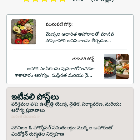
మునుపటి పోస్ట్:
మొక్కల ఆధారిత ఆహారాలతో మానవ
పోషకాహార అవసరాలను తీర్చడం:
ఆరోగ్యకరమైన, మాంసం లేని జీవనానికి ఒక
మార్గదర్శి
తదుపరి పోస్ట్
ఆహార ఎంపికలను పునరాలోచించడం:
శాకాహారం ఆరోగ్యం, సుస్థిరత మరియు నైతిక
జీవనానికి ఎలా మద్దతు ఇస్తుంది
ఇటీవలి పోస్ట్‌లు
పరిశ్రమల పశు ఉత్పత్తి యొక్క నైతిక, పర్యావరణ, మరియు
ఆరోగ్య ప్రభావాలు
మరింత చదవండి »
వెగనిజం & హార్మోనల్ సమతుల్యం: మొక్కల ఆహారంతో
ఎండోక్రిన్ రుగ్మతల నిర్వహణ