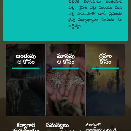
చివరికి మానవులు జంతువుల
పట్ల, గ్రహం పట్ల మరియు మన
పట్ల సానుభూతి చూపే ప్రపంచం
వైపు విద్యాభ్యాసం చేయడం మా
ఉద్దేశ్యం.
జంతువు
మానవు
గ్రహం
ల కోసం
ల కోసం
కోసం
కర్మాగార
సమస్యలు
మార్పులో
భాగస్వాములవ్వండి.