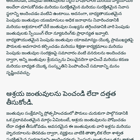
అందించడం, పెంపుడు జంతువులకు సరైన పోషకాహారం మరియు వ్యాయామం
అందేలా చూసుకోవడం మరియు సురక్షితమైన మరియు సురక్షితమైన నివాస
స్థలాన్ని అందించడం వంటివి ఉంటాయి. అదనంగా, బాధ్యతాయుతమైన
పెంపుడు జంతువుల యజమానులు అధిక జనాభాను నివారించడానికి
మరియు ఆశ్రయాలలో చేరే జంతువుల సంఖ్యను తగ్గించడానికి వారి పెంపుడు
జంతువులకు స్పేయింగ్ లేదా న్యూటరింగ్‌కు ప్రాధాన్యత ఇవ్వాలి.
బాధ్యతాయుతమైన పెంపుడు జంతువుల యాజమాన్యం యొక్క ప్రాముఖ్యతపై
పౌరులకు అవగాహన కల్పించడం మరియు శిక్షణా కార్యక్రమాలు మరియు
పెంపుడు జంతువుల సంరక్షణపై సమాచారం వంటి వనరులను అందించడం
ద్వారా, అన్ని జంతువుల శ్రేయస్సును విలువైనదిగా భావించే మరియు కరుణ
మరియు బాధ్యత యొక్క సంస్కృతిని పెంపొందించే సమాజాన్ని మనం
సృష్టించవచ్చు.
ఆశ్రయ జంతువులను పెంచండి లేదా దత్తత
తీసుకోండి.
జంతువుల సంక్షేమాన్ని ప్రోత్సహించడంలో పౌరులు చురుకుగా పాల్గొనడానికి
ఒక ప్రభావవంతమైన మార్గం ఏమిటంటే, ఆశ్రయ జంతువులను పోషించడం
లేదా దత్తత తీసుకోవడం. అవసరమైన ఈ జంతువులకు వారి ఇళ్లను మరియు
హృదయాలను తెరవడం ద్వారా, వ్యక్తులు వాటికి తాత్కాలిక లేదా శాశ్వత
సురక్షితమైన స్వర్గధామాన్ని అందించగలరు. పెంపుడు జంతువులు తమ శాశ్వత