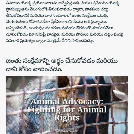
సమాజం యొక్క ప్రయోజనాలను అన్వేషిస్తుంది. పౌరుల ప్రమేయం యొక్క
ప్రాముఖ్యతను వెలుగులోకి తీసుకురావడం ద్వారా, పాఠకులు చర్య
తీసుకోవడానికి మరియు వారి సంఘాలలో జంతు సంక్షేమం యొక్క
మెరుగుదలకు దోహదపడేలా ప్రేరేపించాలని మేము ఆశిస్తున్నాము.
అన్నింటికంటే, జంతువులను కరుణ మరియు గౌరవంతో చూసుకునేలా
చూసుకోవడం మా సమిష్టి బాధ్యత, మరియు పౌరులు మరియు చట్టం మధ్య
సహకార ప్రయత్నం ద్వారా మాత్రమే దీనిని సాధించవచ్చు.
జంతు సంక్షేమాన్ని అర్థం చేసుకోవడం మరియు
దాని కోసం వాదించడం.