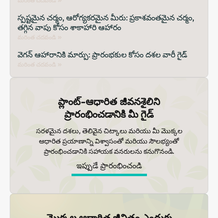
మరింత చదవండి »
స్పష్టమైన చర్మం, ఆరోగ్యకరమైన మీరు: ప్రకాశవంతమైన చర్మం,
తగ్గిన వాపు కోసం శాకాహారి ఆహారం
మరింత చదవండి »
వెగన్ ఆహారానికి మార్పు: ప్రారంభకుల కోసం దశల వారీ గైడ్
మరింత చదవండి »
ప్లాంట్-ఆధారిత జీవనశైలిని
ప్రారంభించడానికి మీ గైడ్
సరళమైన దశలు, తెలివైన చిట్కాలు మరియు మీ మొక్కల
ఆధారిత ప్రయాణాన్ని విశ్వాసంతో మరియు సౌలభ్యంతో
ప్రారంభించడానికి సహాయక వనరులను కనుగొనండి.
ఇప్పుడే ప్రారంభించండి
మొక్కల ఆధారిత జీవితం ఎందుకు