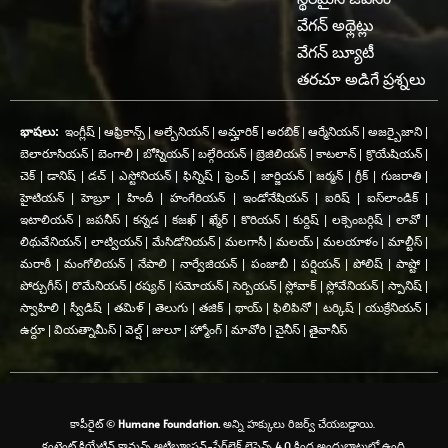
వేగన్ అథ్లెట్లు
వేగన్ బ్యూటీ
తరచూ అడిగే ప్రశ్నలు
భాషలు:
ఇంగ్లీష్
|
ఆఫ్రికాన్స్
|
అల్బేనియన్
|
అమ్హారిక్
|
అరబిక్
|
ఆర్మేనియన్
|
అజర్బైజాని
|
బెలారూసియన్
|
బెంగాలీ
|
బోస్నియన్
|
బల్గేరియన్
|
బ్రెజిలియన్
|
కాటలాన్
|
క్రొయేషియన్
|
చెక్
|
డానిష్
|
డచ్
|
ఎస్టోనియన్
|
ఫిన్నిష్
|
ఫ్రెంచ్
|
జార్జియన్
|
జర్మన్
|
గ్రీక్
|
గుజరాతి
|
హైటియన్
|
హెబ్రూ
|
హిందీ
|
హంగేరియన్
|
ఇండోనేషియన్
|
ఐరిష్
|
ఐస్‌లాండిక్
|
ఇటాలియన్
|
జపనీస్
|
కన్నడ
|
కజఖ్
|
ఖ్మేర్
|
కొరియన్
|
కుర్దిష్
|
లక్సెంబర్గిష్
|
లావో
|
లిథువేనియన్
|
లాట్వియన్
|
మేసిడోనియన్
|
మలగాసీ
|
మలయ్
|
మలయాళం
|
మాల్టీస్
|
మరాఠీ
|
మంగోలియన్
|
నేపాలి
|
నార్వేజియన్
|
పంజాబీ
|
పర్షియన్
|
పోలిష్
|
పాష్టో
|
పోర్చుగీస్
|
రొమేనియన్
|
రష్యన్
|
సమోయన్
|
సెర్బియన్
|
స్లోవాక్
|
స్లోవేనియన్
|
స్పానిష్
|
స్వాహిలి
|
స్వీడిష్
|
తమిళ్
|
తెలుగు
|
తజిక్
|
థాయ్
|
ఫిలిపినో
|
టర్కిష్
|
యుక్రేనియన్
|
ఉర్దూ
|
వియత్నామీస్
|
వెల్ష్
|
జులూ
|
హ్మోంగ్
|
మావోరి
|
చైనీస్
|
తైవానీస్
కాపీరైట్ ©
Humane Foundation.
అన్ని హక్కులు రిజర్వ్ చేయబడ్డాయి.
కంటెంట్ క్రియేటివ్ కామన్స్ అట్రిబ్యూషన్-షేర్‌లైక్ లైసెన్స్ 4.0 కింద అందుబాటులో ఉంది.