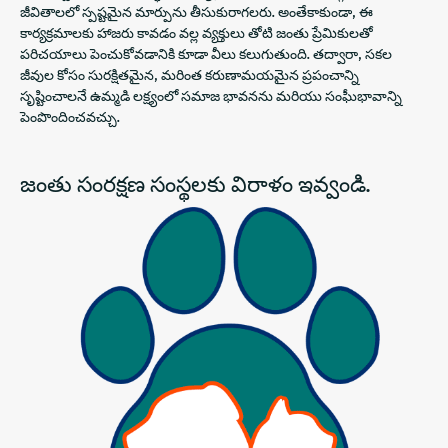
జీవితాలలో స్పష్టమైన మార్పును తీసుకురాగలరు. అంతేకాకుండా, ఈ
కార్యక్రమాలకు హాజరు కావడం వల్ల వ్యక్తులు తోటి జంతు ప్రేమికులతో
పరిచయాలు పెంచుకోవడానికి కూడా వీలు కలుగుతుంది. తద్వారా, సకల
జీవుల కోసం సురక్షితమైన, మరింత కరుణామయమైన ప్రపంచాన్ని
సృష్టించాలనే ఉమ్మడి లక్ష్యంలో సమాజ భావనను మరియు సంఘీభావాన్ని
పెంపొందించవచ్చు.
జంతు సంరక్షణ సంస్థలకు విరాళం ఇవ్వండి.