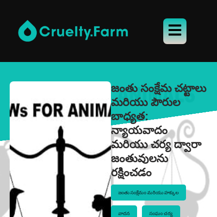
జంతు సంక్షేమ చట్టాలు
మరియు పౌరుల
బాధ్యత:
న్యాయవాదం
మరియు చర్య ద్వారా
జంతువులను
రక్షించడం
జంతు సంక్షేమం మరియు హక్కుల
వాదన
సంఘం చర్య