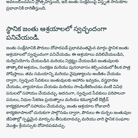
అవలంబించమని ప్రోత్సహిస్తుంది, ఇది జంతు సంక్షేమంపై విస్తృత సానుకూల
ప్రభావానికి దారితీస్తుంది.
స్థానిక జంతు ఆశ్రయాలలో స్వచ్ఛందంగా
పనిచేయండి.
జంతు సంక్షేమానికి పౌరులు దోహదపడే ప్రభావవంతమైన మార్గం స్థానిక జంతు
ఆశ్రయాలలో స్వచ్ఛందంగా పనిచేయడం. ఈ ఆశ్రయాలు వదిలివేయబడిన,
దుర్వినియోగం చేయబడిన మరియు నిర్లక్ష్యం చేయబడిన జంతువులకు
తాత్కాలిక ఆశ్రయం, సంరక్షణ మరియు పునరావాసం కల్పించడంలో కీలక పాత్ర
పోషిస్తాయి. తమ సమయాన్ని మరియు నైపుణ్యాలను అంకితం చేయడం
ద్వారా, స్వచ్ఛంద సేవకులు జంతువులకు ఆహారం ఇవ్వడం, వస్త్రధారణ
చేయడం, వ్యాయామం చేయడం మరియు సాంఘికీకరించడం వంటి వివిధ
పనులలో సహాయం చేయవచ్చు. అదనంగా, స్వచ్ఛంద సేవకులు పరిపాలనా
పనులు, నిధుల సేకరణ ప్రయత్నాలు మరియు కమ్యూనిటీ ఔట్రీచ్
కార్యక్రమాలలో సహాయం చేయవచ్చు. జంతు ఆశ్రయాల రోజువారీ
కార్యకలాపాలలో చురుకుగా పాల్గొనడం ద్వారా, పౌరులు ఈ దుర్బల జంతువుల
జీవితాల్లో స్పష్టమైన మార్పును తీసుకురావచ్చు మరియు వారి స్థానిక సంఘాల
మొత్తం శ్రేయస్సుకు దోహదపడవచ్చు.