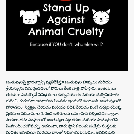
జంతువులపై క్రూరత్వాన్ని వ్యతిరేకిస్తూ జంతువుల హక్కులు మరియు
శ్రేయస్సును సమర్థించడంలో పౌరులు కీలక పాత్ర పోషిస్తారు. జంతువులు
తరచుగా ఎదుర్కొనే వివిధ రకాల దుర్వినియోగం మరియు దుర్వినియోగం
గురించి చురుకుగా అవగాహన పెంచడం ఇందులో ఉంటుంది. జంతువులతో
పోరాడటం, నిర్లక్ష్యం చేయడం మరియు వదిలివేయడం వంటి చర్యల యొక్క
ప్రతికూల పరిణామాల గురించి ఇతరులకు అవగాహన కల్పించడం ద్వారా,
పౌరులు తమ సంఘాలలో జంతువుల పట్ల కరుణ మరియు సానుభూతిని
పెంపొందించుకోవచ్చు. అదనంగా, వారు స్థానిక జంతు సంక్షేమ సంస్థలకు
మద్దతు ఇవ్వవచ్చు మరియు వారితో నిమగ్నమవ్వవచ్చు, అవసరమైన