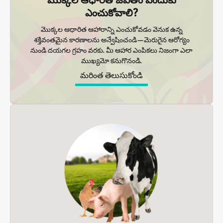
ఎంచుకోవాలి?
మొక్కల ఆధారిత ఆహారాన్ని ఎంచుకోవడం వెనుక ఉన్న
శక్తివంతమైన కారణాలను అన్వేషించండి—మెరుగైన ఆరోగ్యం
నుండి దయగల గ్రహం వరకు. మీ ఆహార ఎంపికలు నిజంగా ఎలా
ముఖ్యమో కనుగొనండి.
మరింత తెలుసుకోండి