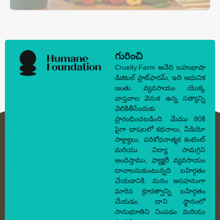
గురించి
Cruelty.Farm అనేది బహుభాషా
డిజిటల్ ప్లాట్‌ఫారమ్, ఇది ఆధునిక
జంతు వ్యవసాయం యొక్క
వాస్తవాల వెనుక ఉన్న సత్యాన్ని
వెలికితీసేందుకు
ప్రారంభించబడింది. మేము 80కి
పైగా భాషలలో కథనాలు, వీడియో
సాక్ష్యాలు, పరిశోధనాత్మక కంటెంట్
మరియు విద్యా సామగ్రిని
అందిస్తాము, ఫ్యాక్టరీ వ్యవసాయం
దాచాలనుకుంటున్నది బహిర్గతం
చేయడానికి. మనం అసహనంగా
మారిన క్రూరత్వాన్ని బహిర్గతం
చేయడం, దాని స్థానంలో
సానుభూతిని నింపడం మరియు