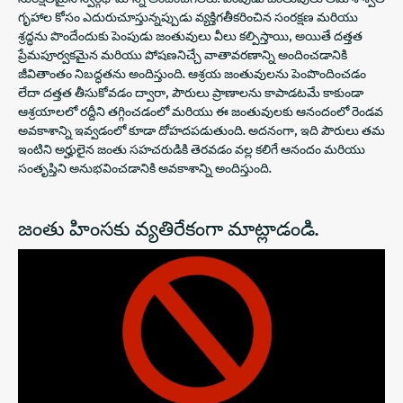
గృహాల కోసం ఎదురుచూస్తున్నప్పుడు వ్యక్తిగతీకరించిన సంరక్షణ మరియు
శ్రద్ధను పొందేందుకు పెంపుడు జంతువులు వీలు కల్పిస్తాయి, అయితే దత్తత
ప్రేమపూర్వకమైన మరియు పోషణనిచ్చే వాతావరణాన్ని అందించడానికి
జీవితాంతం నిబద్ధతను అందిస్తుంది. ఆశ్రయ జంతువులను పెంపొందించడం
లేదా దత్తత తీసుకోవడం ద్వారా, పౌరులు ప్రాణాలను కాపాడటమే కాకుండా
ఆశ్రయాలలో రద్దీని తగ్గించడంలో మరియు ఈ జంతువులకు ఆనందంలో రెండవ
అవకాశాన్ని ఇవ్వడంలో కూడా దోహదపడుతుంది. అదనంగా, ఇది పౌరులు తమ
ఇంటిని అర్హులైన జంతు సహచరుడికి తెరవడం వల్ల కలిగే ఆనందం మరియు
సంతృప్తిని అనుభవించడానికి అవకాశాన్ని అందిస్తుంది.
జంతు హింసకు వ్యతిరేకంగా మాట్లాడండి.