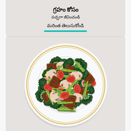
గ్రహం కోసం
పచ్చగా జీవించండి
మరింత తెలుసుకోండి