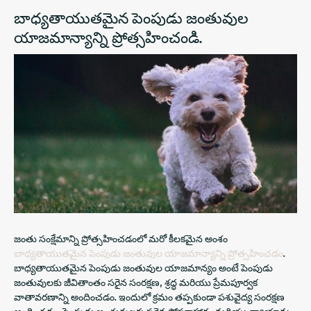
బాధ్యతాయుతమైన పెంపుడు జంతువుల
యాజమాన్యాన్ని ప్రోత్సహించండి.
జంతు సంక్షేమాన్ని ప్రోత్సహించడంలో మరో కీలకమైన అంశం
బాధ్యతాయుతమైన పెంపుడు జంతువుల యాజమాన్యాన్ని ప్రోత్సహించడం
.
బాధ్యతాయుతమైన పెంపుడు జంతువుల యాజమాన్యం అంటే పెంపుడు
జంతువులకు జీవితాంతం సరైన సంరక్షణ, శ్రద్ధ మరియు ప్రేమపూర్వక
వాతావరణాన్ని అందించడం. ఇందులో క్రమం తప్పకుండా పశువైద్య సంరక్షణ