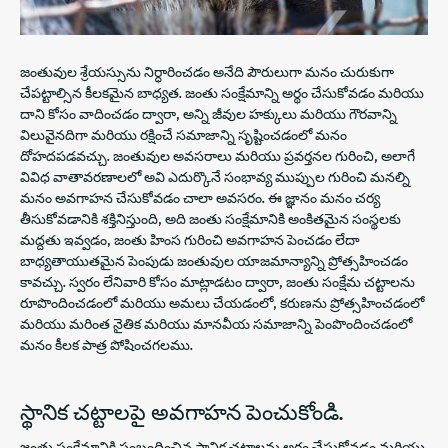
జంతువుల శ్రేయస్సును నిర్ధారించడం అనేది పౌరులుగా మనం చురుకుగా
చేపట్టాల్సిన కీలకమైన బాధ్యత. జంతు సంక్షేమాన్ని అర్థం చేసుకోవడం మరియు
దాని కోసం వాదించడం ద్వారా, అన్ని జీవుల హక్కులు మరియు గౌరవాన్ని
విలువైనదిగా మరియు రక్షించే సమాజాన్ని సృష్టించడంలో మనం
దోహదపడవచ్చు. జంతువుల అవసరాలు మరియు ప్రవర్తనల గురించి, అలాగే
వివిధ వాతావరణాలలో అవి ఎదుర్కొనే సంభావ్య ముప్పుల గురించి మనల్ని
మనం అవగాహన చేసుకోవడం చాలా అవసరం. ఈ జ్ఞానం మనం చర్య
తీసుకోవడానికి శక్తినిస్తుంది, అది జంతు సంక్షేమానికి అంకితమైన సంస్థలకు
మద్దతు ఇవ్వడం, జంతు హింస గురించి అవగాహన పెంచడం లేదా
బాధ్యతాయుతమైన పెంపుడు జంతువుల యాజమాన్యాన్ని ప్రోత్సహించడం
కావచ్చు. స్వరం లేనివారి కోసం మాట్లాడటం ద్వారా, జంతు సంక్షేమ చట్టాలను
రూపొందించడంలో మరియు అమలు చేయడంలో, కరుణను ప్రోత్సహించడంలో
మరియు మరింత నైతిక మరియు మానవీయ సమాజాన్ని పెంపొందించడంలో
మనం కీలక పాత్ర పోషించగలము.
స్థానిక చట్టాలపై అవగాహన పెంచుకోండి.
జంతు సంక్షేమానికి సంబంధించిన స్థానిక చట్టాలను అర్థం చేసుకోవడం మరియు