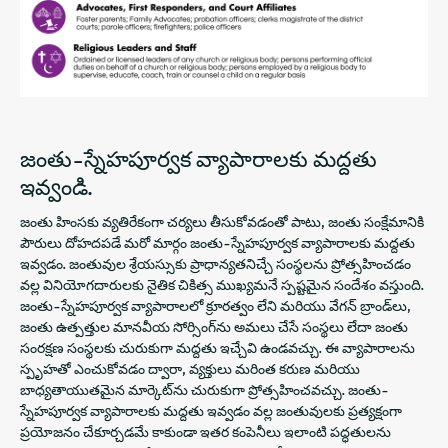
జంతు-స్నేహపూర్వక వ్యాపారాలకు మద్దతు
ఇవ్వండి.
జంతు హింసకు వ్యతిరేకంగా చర్యలు తీసుకోవడంతో పాటు, జంతు సంక్షేమానికి
పౌరులు దోహదపడే మరో మార్గం జంతు-స్నేహపూర్వక వ్యాపారాలకు మద్దతు
ఇవ్వడం. జంతువుల శ్రేయస్సుకు ప్రాధాన్యతనిచ్చే సంస్థలను ప్రోత్సహించడం
వల్ల వినియోగదారులకు నైతిక చికిత్స ముఖ్యమనే స్పష్టమైన సందేశం వస్తుంది.
జంతు-స్నేహపూర్వక వ్యాపారాలలో క్రూరత్వం లేని మరియు వేగన్ బ్రాండ్‌లు,
జంతు ఉత్పత్తుల మానవీయ సోర్సింగ్‌ను అమలు చేసే సంస్థలు లేదా జంతు
సంరక్షణ సంస్థలకు చురుకుగా మద్దతు ఇచ్చేవి ఉండవచ్చు. ఈ వ్యాపారాలను
స్పృహతో ఎంచుకోవడం ద్వారా, వ్యక్తులు మరింత కరుణ మరియు
బాధ్యతాయుతమైన మార్కెట్‌ను చురుకుగా ప్రోత్సహించవచ్చు. జంతు-
స్నేహపూర్వక వ్యాపారాలకు మద్దతు ఇవ్వడం వల్ల జంతువులకు ప్రత్యక్షంగా
ప్రయోజనం చేకూర్చడమే కాకుండా ఇతర కంపెనీలు ఇలాంటి పద్ధతులను