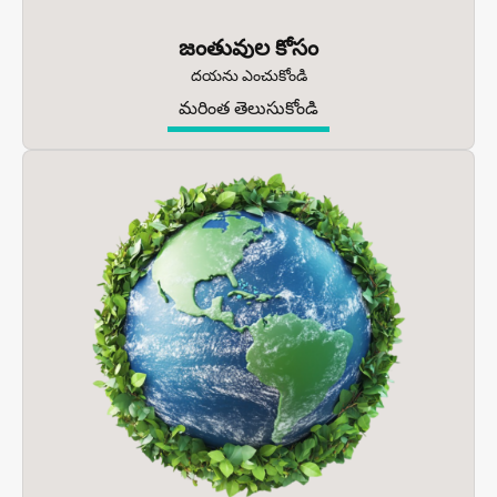
జంతువుల కోసం
దయను ఎంచుకోండి
మరింత తెలుసుకోండి