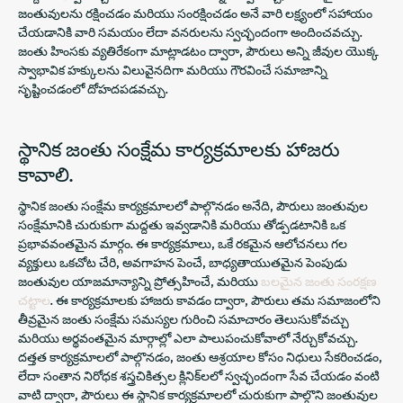
జంతువులను రక్షించడం మరియు సంరక్షించడం అనే వారి లక్ష్యంలో సహాయం
చేయడానికి వారి సమయం లేదా వనరులను స్వచ్ఛందంగా అందించవచ్చు.
జంతు హింసకు వ్యతిరేకంగా మాట్లాడటం ద్వారా, పౌరులు అన్ని జీవుల యొక్క
స్వాభావిక హక్కులను విలువైనదిగా మరియు గౌరవించే సమాజాన్ని
సృష్టించడంలో దోహదపడవచ్చు.
స్థానిక జంతు సంక్షేమ కార్యక్రమాలకు హాజరు
కావాలి.
స్థానిక జంతు సంక్షేమ కార్యక్రమాలలో పాల్గొనడం అనేది, పౌరులు జంతువుల
సంక్షేమానికి చురుకుగా మద్దతు ఇవ్వడానికి మరియు తోడ్పడటానికి ఒక
ప్రభావవంతమైన మార్గం. ఈ కార్యక్రమాలు, ఒకే రకమైన ఆలోచనలు గల
వ్యక్తులు ఒకచోట చేరి, అవగాహన పెంచే, బాధ్యతాయుతమైన పెంపుడు
జంతువుల యాజమాన్యాన్ని ప్రోత్సహించే, మరియు
బలమైన జంతు సంరక్షణ
చట్టాల
. ఈ కార్యక్రమాలకు హాజరు కావడం ద్వారా, పౌరులు తమ సమాజంలోని
తీవ్రమైన జంతు సంక్షేమ సమస్యల గురించి సమాచారం తెలుసుకోవచ్చు
మరియు అర్థవంతమైన మార్గాల్లో ఎలా పాలుపంచుకోవాలో నేర్చుకోవచ్చు.
దత్తత కార్యక్రమాలలో పాల్గొనడం, జంతు ఆశ్రయాల కోసం నిధులు సేకరించడం,
లేదా సంతాన నిరోధక శస్త్రచికిత్సల క్లినిక్‌లలో స్వచ్ఛందంగా సేవ చేయడం వంటి
వాటి ద్వారా, పౌరులు ఈ స్థానిక కార్యక్రమాలలో చురుకుగా పాల్గొని జంతువుల