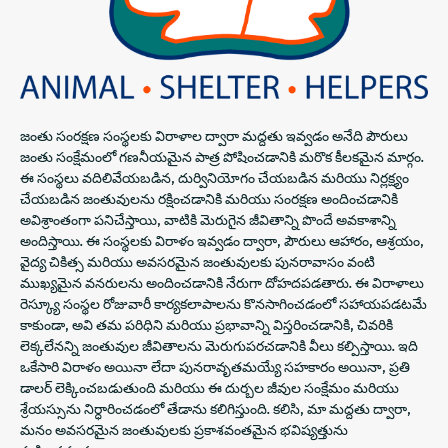
జంతు సంరక్షణ సంస్థలకు విరాళాల ద్వారా మద్దతు ఇవ్వడం అనేది పౌరులు
జంతు సంక్షేమంలో గణనీయమైన పాత్ర పోషించడానికి మరొక కీలకమైన మార్గం.
ఈ సంస్థలు వదిలివేయబడిన, దుర్వినియోగం చేయబడిన మరియు నిర్లక్ష్యం
చేయబడిన జంతువులను రక్షించడానికి మరియు సంరక్షణ అందించడానికి
అవిశ్రాంతంగా పనిచేస్తాయి, వాటికి మెరుగైన జీవితాన్ని పొందే అవకాశాన్ని
అందిస్తాయి. ఈ సంస్థలకు విరాళం ఇవ్వడం ద్వారా, పౌరులు ఆహారం, ఆశ్రయం,
వైద్య చికిత్స మరియు అవసరమైన జంతువులకు పునరావాసం వంటి
ముఖ్యమైన వనరులను అందించడానికి నేరుగా దోహదపడతారు. ఈ విరాళాలు
రెస్క్యూ సంస్థల రోజువారీ కార్యకలాపాలను కొనసాగించడంలో సహాయపడటమే
కాకుండా, అవి తమ పరిధిని మరియు ప్రభావాన్ని విస్తరించడానికి, చివరికి
లెక్కలేనన్ని జంతువుల జీవితాలను మెరుగుపరచడానికి వీలు కల్పిస్తాయి. ఇది
ఒకేసారి విరాళం అయినా లేదా పునరావృతమయ్యే సహకారం అయినా, ప్రతి
డాలర్ లెక్కించబడుతుంది మరియు ఈ దుర్బల జీవుల సంక్షేమం మరియు
శ్రేయస్సును నిర్ధారించడంలో తేడాను కలిగిస్తుంది. కలిసి, మా మద్దతు ద్వారా,
మనం అవసరమైన జంతువులకు ప్రకాశవంతమైన భవిష్యత్తును