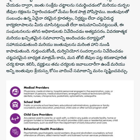
చేయడం ద్వారా, జంతు సంక్షేమ చట్టాలను సమర్థించడంలో మరియు దుర్బల
జీవుల రక్షణను నిర్ధారించడంలో మేము కీలక పాత్ర పోషిస్తాము. జంతువులతో
సంబంధం ఉన్న ఏదైనా రకమైన క్రూరత్వం, నిర్లక్ష్యం లేదా చట్టవిరుద్ధ
కార్యకలాపాలను మీరు చూసినట్లయితే లేదా అనుమానించినట్లయితే, ఈ
సంఘటనలను తగిన అధికారులకు నివేదించడం అత్యవసరం. వివరణాత్మక
మరియు ఖచ్చితమైన సమాచారాన్ని అందించడం దర్యాప్తులో
సహాయపడుతుంది మరియు జంతువులను మరింత హాని నుండి
కాపాడుతుంది. గుర్తుంచుకోండి, దుర్వినియోగ సందర్భాలను నివేదించడం
చట్టపరమైన బాధ్యత మాత్రమే కాదు, మన తోటి జీవుల పట్ల కరుణాపూరిత
చర్య కూడా. కలిసి, వ్యక్తులు తమ చర్యలకు జవాబుదారీగా ఉండే మరియు
అన్ని జంతువుల శ్రేయస్సు కోసం వాదించే సమాజాన్ని మనం సృష్టించవచ్చు.