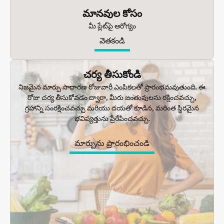
మానవుల కోసం
మీ ప్లేట్‌పై ఆరోగ్యం
వెతకండి
చర్య తీసుకోండి
నిజమైన మార్పు సాధారణ రోజువారీ ఎంపికలతో ప్రారంభమవుతుంది. ఈ
రోజు చర్య తీసుకోవడం ద్వారా, మీరు జంతువులను రక్షించవచ్చు,
గ్రహాన్ని సంరక్షించవచ్చు మరియు దయతో కూడిన, మరింత స్థిరమైన
భవిష్యత్తును ప్రేరేపించవచ్చు.
మార్పును ప్రారంభించండి