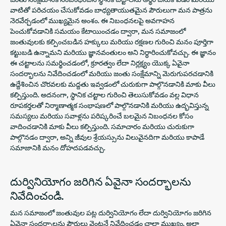
వాటితో పరిచయం చేసుకోవడం బాధ్యతాయుతమైన పౌరులుగా మన పాత్రను
నెరవేర్చడంలో ముఖ్యమైన అంశం. ఈ నిబంధనలపై అవగాహన
పెంచుకోవడానికి సమయం కేటాయించడం ద్వారా, మన సమాజంలో
జంతువులకు కల్పించబడిన హక్కులు మరియు రక్షణల గురించి మనం పూర్తిగా
కట్టుబడి ఉన్నామని మరియు జ్ఞానవంతులం అని నిర్ధారించుకోవచ్చు. ఈ జ్ఞానం
ఈ చట్టాలను సమర్థించడంలో, క్రూరత్వం లేదా నిర్లక్ష్యం యొక్క ఏవైనా
సందర్భాలను నివేదించడంలో మరియు జంతు సంక్షేమాన్ని మెరుగుపరచడానికి
ఉద్దేశించిన చొరవలకు మద్దతు ఇవ్వడంలో చురుకుగా పాల్గొనడానికి మాకు వీలు
కల్పిస్తుంది. అదనంగా, స్థానిక చట్టాల గురించి తెలుసుకోవడం వల్ల విధాన
రూపకర్తలతో నిర్మాణాత్మక సంభాషణలో పాల్గొనడానికి మరియు ఉద్భవిస్తున్న
సమస్యలు మరియు సవాళ్లను పరిష్కరించే బలమైన నిబంధనల కోసం
వాదించడానికి మాకు వీలు కల్పిస్తుంది. సమాచారం మరియు చురుకుగా
పాల్గొనడం ద్వారా, అన్ని జీవుల శ్రేయస్సును విలువైనదిగా మరియు కాపాడే
సమాజానికి మనం దోహదపడవచ్చు.
దుర్వినియోగం జరిగిన ఏవైనా సందర్భాలను
నివేదించండి.
మన సమాజంలో జంతువుల పట్ల దుర్వినియోగం లేదా దుర్వినియోగం జరిగిన
ఏవైనా సందర్భాలను పౌరులు వెంటనే నివేదించడం చాలా ముఖ్యం. అలా