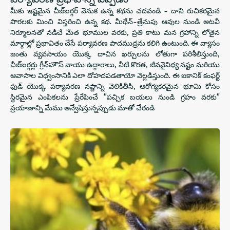
మీకు ఇష్టమైన చీజ్‌బర్గర్ వెనుక ఉన్న కథను చదవండి - దాని రుచికరమైన
పొరలకు మించి విస్తరించి ఉన్న కథ. మీథేన్-త్రేనుపు ఆవుల నుండి అటవీ
నిర్మూలనతో నడిచే మేత భూముల వరకు, ప్రతి కాటు మన గ్రహాన్ని లోతైన
మార్గాల్లో ప్రభావితం చేసే పర్యావరణ పాదముద్రను కలిగి ఉంటుంది. ఈ వ్యాసం
జంతు వ్యవసాయం యొక్క దాచిన ఖర్చులను లోతుగా పరిశీలిస్తుంది,
చీజ్‌బర్గర్లు గ్రీన్‌హౌస్ వాయు ఉద్గారాలు, నీటి కొరత, జీవవైవిధ్య నష్టం మరియు
ఆవాసాల విధ్వంసానికి ఎలా దోహదపడతాయో వెల్లడిస్తుంది. ఈ ఐకానిక్ కంఫర్ట్
ఫుడ్ యొక్క పర్యావరణ నష్టాన్ని వెలికితీసి, ఆరోగ్యకరమైన భూమి కోసం
స్థిరమైన ఎంపికలను ప్రేరేపించే "పచ్చిక బయలు నుండి గ్రహం వరకు"
ప్రయాణాన్ని మేము అన్వేషిస్తున్నప్పుడు మాతో చేరండి