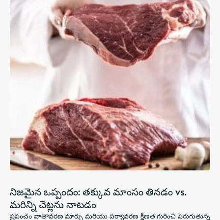
నిజమైన ఒప్పందం: తక్కువ మాంసం తినడం vs.
మరిన్ని చెట్లను నాటడం
ప్రపంచం వాతావరణ మార్పు మరియు పర్యావరణ క్షీణత గురించి పెరుగుతున్న