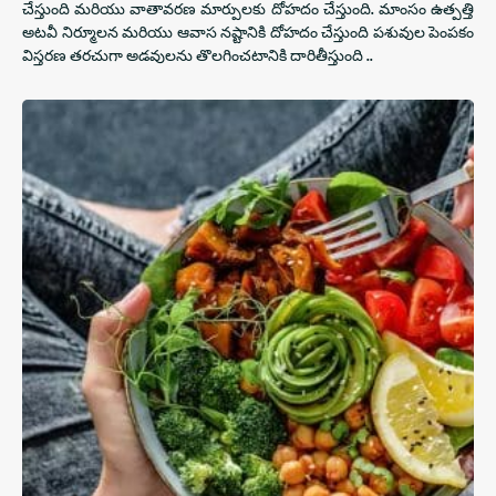
చేస్తుంది మరియు వాతావరణ మార్పులకు దోహదం చేస్తుంది. మాంసం ఉత్పత్తి
అటవీ నిర్మూలన మరియు ఆవాస నష్టానికి దోహదం చేస్తుంది పశువుల పెంపకం
విస్తరణ తరచుగా అడవులను తొలగించటానికి దారితీస్తుంది ..