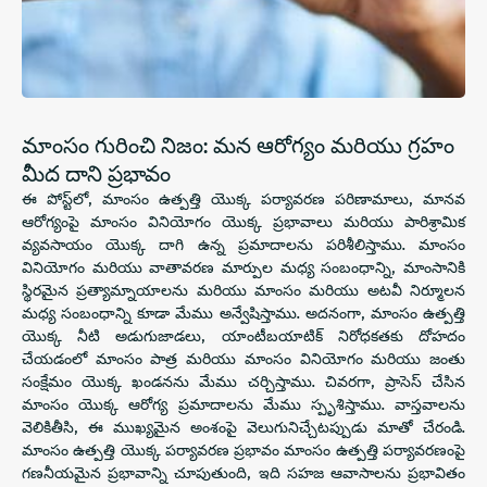
మాంసం గురించి నిజం: మన ఆరోగ్యం మరియు గ్రహం
మీద దాని ప్రభావం
ఈ పోస్ట్‌లో, మాంసం ఉత్పత్తి యొక్క పర్యావరణ పరిణామాలు, మానవ
ఆరోగ్యంపై మాంసం వినియోగం యొక్క ప్రభావాలు మరియు పారిశ్రామిక
వ్యవసాయం యొక్క దాగి ఉన్న ప్రమాదాలను పరిశీలిస్తాము. మాంసం
వినియోగం మరియు వాతావరణ మార్పుల మధ్య సంబంధాన్ని, మాంసానికి
స్థిరమైన ప్రత్యామ్నాయాలను మరియు మాంసం మరియు అటవీ నిర్మూలన
మధ్య సంబంధాన్ని కూడా మేము అన్వేషిస్తాము. అదనంగా, మాంసం ఉత్పత్తి
యొక్క నీటి అడుగుజాడలు, యాంటీబయాటిక్ నిరోధకతకు దోహదం
చేయడంలో మాంసం పాత్ర మరియు మాంసం వినియోగం మరియు జంతు
సంక్షేమం యొక్క ఖండనను మేము చర్చిస్తాము. చివరగా, ప్రాసెస్ చేసిన
మాంసం యొక్క ఆరోగ్య ప్రమాదాలను మేము స్పృశిస్తాము. వాస్తవాలను
వెలికితీసి, ఈ ముఖ్యమైన అంశంపై వెలుగునిచ్చేటప్పుడు మాతో చేరండి.
మాంసం ఉత్పత్తి యొక్క పర్యావరణ ప్రభావం మాంసం ఉత్పత్తి పర్యావరణంపై
గణనీయమైన ప్రభావాన్ని చూపుతుంది, ఇది సహజ ఆవాసాలను ప్రభావితం