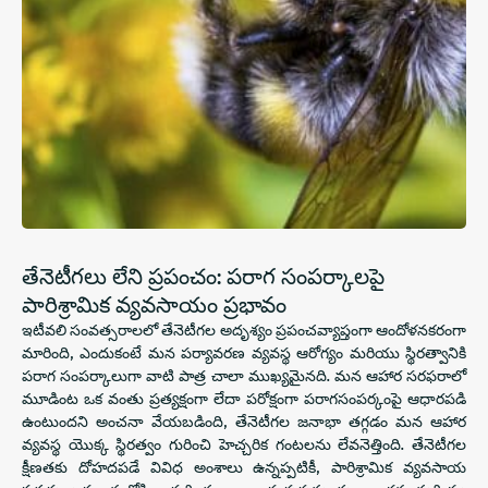
తేనెటీగలు లేని ప్రపంచం: పరాగ సంపర్కాలపై
పారిశ్రామిక వ్యవసాయం ప్రభావం
ఇటీవలి సంవత్సరాలలో తేనెటీగల అదృశ్యం ప్రపంచవ్యాప్తంగా ఆందోళనకరంగా
మారింది, ఎందుకంటే మన పర్యావరణ వ్యవస్థ ఆరోగ్యం మరియు స్థిరత్వానికి
పరాగ సంపర్కాలుగా వాటి పాత్ర చాలా ముఖ్యమైనది. మన ఆహార సరఫరాలో
మూడింట ఒక వంతు ప్రత్యక్షంగా లేదా పరోక్షంగా పరాగసంపర్కంపై ఆధారపడి
ఉంటుందని అంచనా వేయబడింది, తేనెటీగల జనాభా తగ్గడం మన ఆహార
వ్యవస్థ యొక్క స్థిరత్వం గురించి హెచ్చరిక గంటలను లేవనెత్తింది. తేనెటీగల
క్షీణతకు దోహదపడే వివిధ అంశాలు ఉన్నప్పటికీ, పారిశ్రామిక వ్యవసాయ