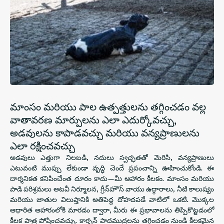
మాంసం మరియు పాల ఉత్పత్తులను తగ్గించడం వల్ల
వాతావరణ మార్పులను ఎలా ఎదుర్కోవచ్చు,
అడవులను కాపాడవచ్చు మరియు వన్యప్రాణులను
ఎలా రక్షించవచ్చు
అడవులు ఎత్తుగా నిలబడి, నదులు స్వచ్ఛతతో మెరిసి, వన్యప్రాణులు
ఎటువంటి ముప్పు లేకుండా వృద్ధి చెందే ప్రపంచాన్ని ఊహించుకోండి. ఈ
దార్శనికత కనిపించేంత దూరం కాదు—మీ ఆహారం కీలకం. మాంసం మరియు
పాడి పరిశ్రమలు అటవీ నిర్మూలన, గ్రీన్‌హౌస్ వాయు ఉద్గారాలు, నీటి కాలుష్యం
మరియు జాతుల విలుప్తానికి అతిపెద్ద దోహదపడే వాటిలో ఒకటి. మొక్కల
ఆధారిత ఆహారంలోకి మారడం ద్వారా, మీరు ఈ ప్రభావాలను తిప్పికొట్టడంలో
కీలక పాత్ర పోషించవచ్చు. కార్బన్ పాదముద్రలను తగ్గించడం నుండి కీలకమైన