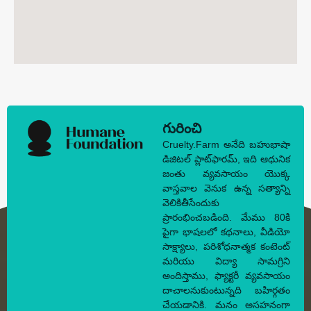
గురించి
Cruelty.Farm అనేది బహుభాషా
డిజిటల్ ప్లాట్‌ఫారమ్, ఇది ఆధునిక
జంతు వ్యవసాయం యొక్క
వాస్తవాల వెనుక ఉన్న సత్యాన్ని
వెలికితీసేందుకు
ప్రారంభించబడింది. మేము 80కి
పైగా భాషలలో కథనాలు, వీడియో
సాక్ష్యాలు, పరిశోధనాత్మక కంటెంట్
మరియు విద్యా సామగ్రిని
అందిస్తాము, ఫ్యాక్టరీ వ్యవసాయం
దాచాలనుకుంటున్నది బహిర్గతం
చేయడానికి. మనం అసహనంగా