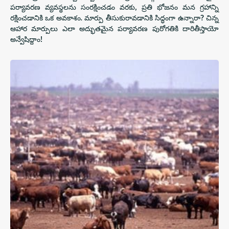
పర్యావరణ వ్యవస్థలను సంరక్షించడం వరకు, ప్రతి భోజనం మన గ్రహాన్ని
రక్షించడానికి ఒక అవకాశం. మార్పు తీసుకురావడానికి సిద్ధంగా ఉన్నారా? చిన్న
ఆహార మార్పులు ఎలా అద్భుతమైన పర్యావరణ పురోగతికి దారితీస్తాయో
అన్వేషిద్దాం!