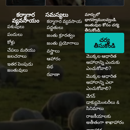
కర్మాగార
సమస్యలు
మార్పులో
వ్యవసాయం
భాగస్వాములవ్వండి.
కర్మాగార వ్యవసాయ
జంతువుల కోసం చర్య
పశువులు
పద్ధతులు
తీసుకోండి.
పందులు
జంతు క్రూరత్వం
చర్య
కోళ్లు
జంతు ప్రయోగాలు
తీసుకోండి
చేపలు మరియు
వస్త్రాలు
జలచరాలు
మొక్కల ఆధారిత
ఆహారం
ఆహారాన్ని ఎందుకు
ఇతర పెంపుడు
వధ
ఎంచుకోవాలి?
జంతువులు
రవాణా
మొక్కల ఆధారిత
ఆహారాన్ని ఎలా
ఎంచుకోవాలి?
వేగన్
డాక్యుమెంటరీలు &
సినిమాలు
రాజకీయాలకు
అతీతంగా శాఖాహారం