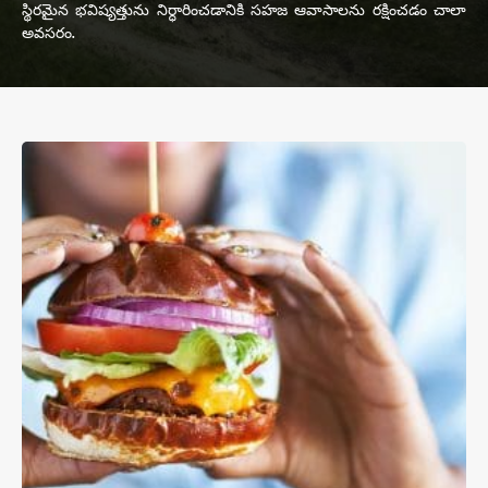
స్థిరమైన భవిష్యత్తును నిర్ధారించడానికి సహజ ఆవాసాలను రక్షించడం చాలా
అవసరం.