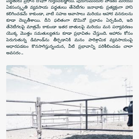
పద్ధతులు ప్రధాన దోషిగా గుర్తించబడ్డాయి. పురుగుమందుల వాడకం మరియు
ఏకసంస్కృతి వ్యవసాయ పద్ధతులు తేనెటీగల జనాభాకు ప్రత్యక్షంగా హాని
కలిగించడమే కాకుండా, వాటి సహజ ఆవాసాలు మరియు ఆహార వనరులను
కూడా దెబ్బతీశాయి. దీని ఫలితంగా డొమినో ప్రభావం ఏర్పడింది, ఇది
తేనెటీగలపై మాత్రమే కాకుండా ఇతర జాతులపై మరియు మన పర్యావరణం
యొక్క మొత్తం సమతుల్యతను కూడా ప్రభావితం చేస్తుంది. ఆహారం కోసం
పెరుగుతున్న డిమాండ్‌ను తీర్చడానికి మనం పారిశ్రామిక వ్యవసాయంపై
ఆధారపడటం కొనసాగిస్తున్నందున, వీటి ప్రభావాన్ని పరిశీలించడం చాలా
అవసరం ..