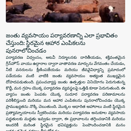
జంతు వ్యవసాయం పర్యావరణాన్ని ఎలా ప్రభావితం
చేస్తుంది: స్థిరమైన ఆహార ఎంపికలను
పునరాలోచించడం
పర్యావరణ విధ్వంసం, అటవీ నిర్మూలనకు దారితీయడం, శక్తివంతమైన
గ్రీన్‌హౌస్ వాయు ఉద్గారాల ద్వారా వాతావరణ మార్పును వేగవంతం చేయడం,
నీటి వనరులను క్షీణింపజేయడం మరియు జీవవైవిధ్యాన్ని ప్రమాదంలో
పడేయడం వంటి వాటికి జంతు వ్యవసాయం అత్యంత ముఖ్యమైన
దోహదపడుతుంది. ప్రపంచవ్యాప్త జంతు ఉత్పత్తుల వినియోగం పెరుగుతున్న
కొద్దీ, మన గ్రహం యొక్క పర్యావరణ వ్యవస్థలపై ఒత్తిడి కూడా పెరుగుతుంది. ఈ
వ్యాసం జంతు పెంపకం యొక్క సుదూర పర్యావరణ పరిణామాలను
పరిశీలిస్తుంది మరియు మన ఆహార ఎంపికలను పునరాలోచించడం యొక్క
ప్రాముఖ్యతను నొక్కి చెబుతుంది. మొక్కల ఆధారిత ఆహారాలు వంటి స్థిరమైన
ప్రత్యామ్నాయాలను స్వీకరించడం మరియు పర్యావరణ అనుకూల వ్యవసాయ
పద్ధతులకు మద్దతు ఇవ్వడం ద్వారా, ఈ ప్రభావాలను తగ్గించడానికి మరియు
అందరికీ మరింత స్థిరమైన భవిష్యత్తును పెంపొందించడానికి మనం
అర్థవంతమైన చర్యలు తీసుకోవచ్చు