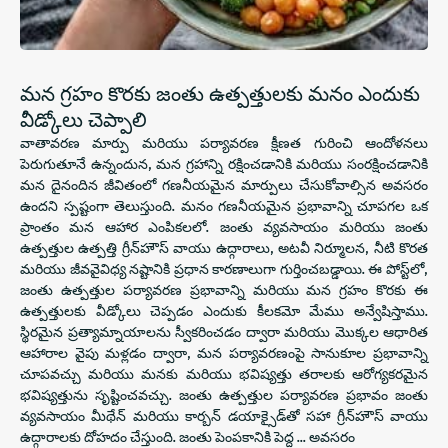
మన గ్రహం కొరకు జంతు ఉత్పత్తులకు మనం ఎందుకు
వీడ్కోలు చెప్పాలి
వాతావరణ మార్పు మరియు పర్యావరణ క్షీణత గురించి ఆందోళనలు
పెరుగుతూనే ఉన్నందున, మన గ్రహాన్ని రక్షించడానికి మరియు సంరక్షించడానికి
మన దైనందిన జీవితంలో గణనీయమైన మార్పులు చేసుకోవాల్సిన అవసరం
ఉందని స్పష్టంగా తెలుస్తుంది. మనం గణనీయమైన ప్రభావాన్ని చూపగల ఒక
ప్రాంతం మన ఆహార ఎంపికలలో. జంతు వ్యవసాయం మరియు జంతు
ఉత్పత్తుల ఉత్పత్తి గ్రీన్‌హౌస్ వాయు ఉద్గారాలు, అటవీ నిర్మూలన, నీటి కొరత
మరియు జీవవైవిధ్య నష్టానికి ప్రధాన కారణాలుగా గుర్తించబడ్డాయి. ఈ పోస్ట్‌లో,
జంతు ఉత్పత్తుల పర్యావరణ ప్రభావాన్ని మరియు మన గ్రహం కొరకు ఈ
ఉత్పత్తులకు వీడ్కోలు చెప్పడం ఎందుకు కీలకమో మేము అన్వేషిస్తాము.
స్థిరమైన ప్రత్యామ్నాయాలను స్వీకరించడం ద్వారా మరియు మొక్కల ఆధారిత
ఆహారాల వైపు మళ్లడం ద్వారా, మన పర్యావరణంపై సానుకూల ప్రభావాన్ని
చూపవచ్చు మరియు మనకు మరియు భవిష్యత్తు తరాలకు ఆరోగ్యకరమైన
భవిష్యత్తును సృష్టించవచ్చు. జంతు ఉత్పత్తుల పర్యావరణ ప్రభావం జంతు
వ్యవసాయం మీథేన్ మరియు కార్బన్ డయాక్సైడ్‌తో సహా గ్రీన్‌హౌస్ వాయు
ఉద్గారాలకు దోహదం చేస్తుంది. జంతు పెంపకానికి పెద్ద ... అవసరం