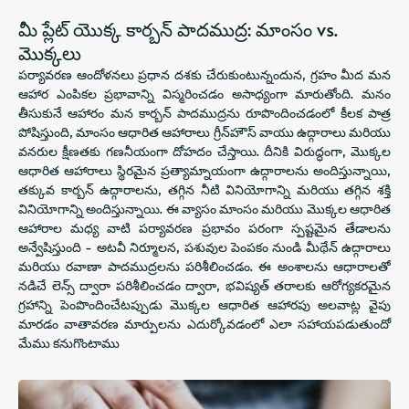
మీ ప్లేట్ యొక్క కార్బన్ పాదముద్ర: మాంసం vs.
మొక్కలు
పర్యావరణ ఆందోళనలు ప్రధాన దశకు చేరుకుంటున్నందున, గ్రహం మీద మన
ఆహార ఎంపికల ప్రభావాన్ని విస్మరించడం అసాధ్యంగా మారుతోంది. మనం
తీసుకునే ఆహారం మన కార్బన్ పాదముద్రను రూపొందించడంలో కీలక పాత్ర
పోషిస్తుంది, మాంసం ఆధారిత ఆహారాలు గ్రీన్‌హౌస్ వాయు ఉద్గారాలు మరియు
వనరుల క్షీణతకు గణనీయంగా దోహదం చేస్తాయి. దీనికి విరుద్ధంగా, మొక్కల
ఆధారిత ఆహారాలు స్థిరమైన ప్రత్యామ్నాయంగా ఉద్గారాలను అందిస్తున్నాయి,
తక్కువ కార్బన్ ఉద్గారాలను, తగ్గిన నీటి వినియోగాన్ని మరియు తగ్గిన శక్తి
వినియోగాన్ని అందిస్తున్నాయి. ఈ వ్యాసం మాంసం మరియు మొక్కల ఆధారిత
ఆహారాల మధ్య వాటి పర్యావరణ ప్రభావం పరంగా స్పష్టమైన తేడాలను
అన్వేషిస్తుంది - అటవీ నిర్మూలన, పశువుల పెంపకం నుండి మీథేన్ ఉద్గారాలు
మరియు రవాణా పాదముద్రలను పరిశీలించడం. ఈ అంశాలను ఆధారాలతో
నడిచే లెన్స్ ద్వారా పరిశీలించడం ద్వారా, భవిష్యత్ తరాలకు ఆరోగ్యకరమైన
గ్రహాన్ని పెంపొందించేటప్పుడు మొక్కల ఆధారిత ఆహారపు అలవాట్ల వైపు
మారడం వాతావరణ మార్పులను ఎదుర్కోవడంలో ఎలా సహాయపడుతుందో
మేము కనుగొంటాము