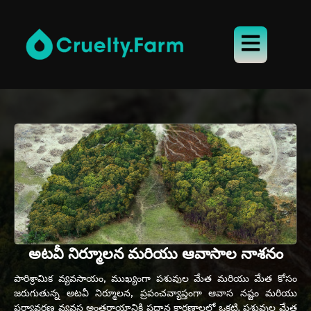
అటవీ నిర్మూలన మరియు ఆవాసాల నాశనం
పారిశ్రామిక వ్యవసాయం, ముఖ్యంగా పశువుల మేత మరియు మేత కోసం
జరుగుతున్న అటవీ నిర్మూలన, ప్రపంచవ్యాప్తంగా ఆవాస నష్టం మరియు
పర్యావరణ వ్యవస్థ అంతరాయానికి ప్రధాన కారణాలలో ఒకటి. పశువుల మేత