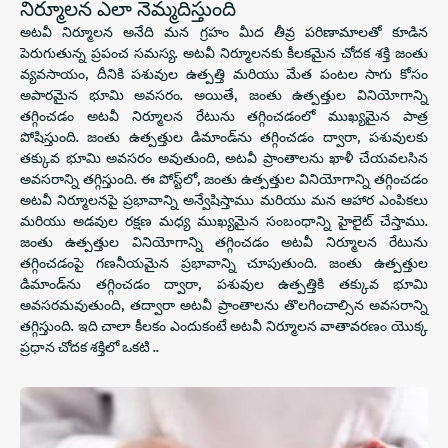
నిర్మూలన ఎలా నెమ్మదిస్తుంది
అటవీ నిర్మూలన అనేది మన గ్రహం మీద తీవ్ర పరిణామాలతో కూడిన
పెరుగుతున్న ప్రపంచ సమస్య. అటవీ నిర్మూలనకు కీలకమైన చోదక శక్తి జంతు
వ్యవసాయం, దీనికి పశువుల ఉత్పత్తి మరియు మేత పంటల సాగు కోసం
అపారమైన భూమి అవసరం. అయితే, జంతు ఉత్పత్తుల వినియోగాన్ని
తగ్గించడం అటవీ నిర్మూలన రేటును తగ్గించడంలో ముఖ్యమైన పాత్ర
పోషిస్తుంది. జంతు ఉత్పత్తుల డిమాండ్‌ను తగ్గించడం ద్వారా, పశువులకు
తక్కువ భూమి అవసరం అవుతుంది, అటవీ ప్రాంతాలను ఖాళీ చేయవలసిన
అవసరాన్ని తగ్గిస్తుంది. ఈ పోస్ట్‌లో, జంతు ఉత్పత్తుల వినియోగాన్ని తగ్గించడం
అటవీ నిర్మూలనపై ప్రభావాన్ని అన్వేషిస్తాము మరియు మన ఆహార ఎంపికలు
మరియు అడవుల రక్షణ మధ్య ముఖ్యమైన సంబంధాన్ని హైలైట్ చేస్తాము.
జంతు ఉత్పత్తుల వినియోగాన్ని తగ్గించడం అటవీ నిర్మూలన రేటును
తగ్గించడంపై గణనీయమైన ప్రభావాన్ని చూపుతుంది. జంతు ఉత్పత్తుల
డిమాండ్‌ను తగ్గించడం ద్వారా, పశువుల ఉత్పత్తికి తక్కువ భూమి
అవసరమవుతుంది, తద్వారా అటవీ ప్రాంతాలను తొలగించాల్సిన అవసరాన్ని
తగ్గిస్తుంది. ఇది చాలా కీలకం ఎందుకంటే అటవీ నిర్మూలన వాతావరణం యొక్క
ప్రధాన చోదక శక్తిలో ఒకటి ..