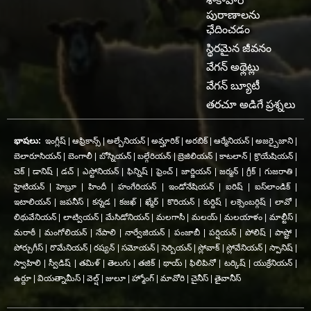
శాకాహార
పురాణాలను
ఛేదించడం
స్థిరమైన జీవనం
వేగన్ అథ్లెట్లు
వేగన్ బ్యూటీ
తరచూ అడిగే ప్రశ్నలు
భాషలు:
ఇంగ్లీష్
|
ఆఫ్రికాన్స్
|
అల్బేనియన్
|
అమ్హారిక్
|
అరబిక్
|
ఆర్మేనియన్
|
అజర్బైజాని
|
బెలారూసియన్
|
బెంగాలీ
|
బోస్నియన్
|
బల్గేరియన్
|
బ్రెజిలియన్
|
కాటలాన్
|
క్రొయేషియన్
|
చెక్
|
డానిష్
|
డచ్
|
ఎస్టోనియన్
|
ఫిన్నిష్
|
ఫ్రెంచ్
|
జార్జియన్
|
జర్మన్
|
గ్రీక్
|
గుజరాతి
|
హైటియన్
|
హెబ్రూ
|
హిందీ
|
హంగేరియన్
|
ఇండోనేషియన్
|
ఐరిష్
|
ఐస్‌లాండిక్
|
ఇటాలియన్
|
జపనీస్
|
కన్నడ
|
కజఖ్
|
ఖ్మేర్
|
కొరియన్
|
కుర్దిష్
|
లక్సెంబర్గిష్
|
లావో
|
లిథువేనియన్
|
లాట్వియన్
|
మేసిడోనియన్
|
మలగాసీ
|
మలయ్
|
మలయాళం
|
మాల్టీస్
|
మరాఠీ
|
మంగోలియన్
|
నేపాలి
|
నార్వేజియన్
|
పంజాబీ
|
పర్షియన్
|
పోలిష్
|
పాష్టో
|
పోర్చుగీస్
|
రొమేనియన్
|
రష్యన్
|
సమోయన్
|
సెర్బియన్
|
స్లోవాక్
|
స్లోవేనియన్
|
స్పానిష్
|
స్వాహిలి
|
స్వీడిష్
|
తమిళ్
|
తెలుగు
|
తజిక్
|
థాయ్
|
ఫిలిపినో
|
టర్కిష్
|
యుక్రేనియన్
|
ఉర్దూ
|
వియత్నామీస్
|
వెల్ష్
|
జులూ
|
హ్మోంగ్
|
మావోరి
|
చైనీస్
|
తైవానీస్