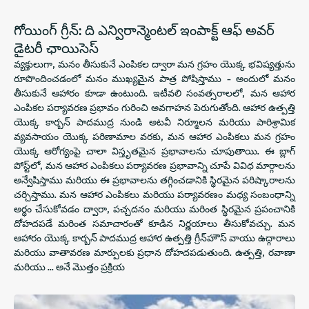
గోయింగ్ గ్రీన్: ది ఎన్విరాన్మెంటల్ ఇంపాక్ట్ ఆఫ్ అవర్
డైటరీ ఛాయిసెస్
వ్యక్తులుగా, మనం తీసుకునే ఎంపికల ద్వారా మన గ్రహం యొక్క భవిష్యత్తును
రూపొందించడంలో మనం ముఖ్యమైన పాత్ర పోషిస్తాము - అందులో మనం
తీసుకునే ఆహారం కూడా ఉంటుంది. ఇటీవలి సంవత్సరాలలో, మన ఆహార
ఎంపికల పర్యావరణ ప్రభావం గురించి అవగాహన పెరుగుతోంది. ఆహార ఉత్పత్తి
యొక్క కార్బన్ పాదముద్ర నుండి అటవీ నిర్మూలన మరియు పారిశ్రామిక
వ్యవసాయం యొక్క పరిణామాల వరకు, మన ఆహార ఎంపికలు మన గ్రహం
యొక్క ఆరోగ్యంపై చాలా విస్తృతమైన ప్రభావాలను చూపుతాయి. ఈ బ్లాగ్
పోస్ట్‌లో, మన ఆహార ఎంపికలు పర్యావరణ ప్రభావాన్ని చూపే వివిధ మార్గాలను
అన్వేషిస్తాము మరియు ఈ ప్రభావాలను తగ్గించడానికి స్థిరమైన పరిష్కారాలను
చర్చిస్తాము. మన ఆహార ఎంపికలు మరియు పర్యావరణం మధ్య సంబంధాన్ని
అర్థం చేసుకోవడం ద్వారా, పచ్చదనం మరియు మరింత స్థిరమైన ప్రపంచానికి
దోహదపడే మరింత సమాచారంతో కూడిన నిర్ణయాలు తీసుకోవచ్చు. మన
ఆహారం యొక్క కార్బన్ పాదముద్ర ఆహార ఉత్పత్తి గ్రీన్‌హౌస్ వాయు ఉద్గారాలు
మరియు వాతావరణ మార్పులకు ప్రధాన దోహదపడుతుంది. ఉత్పత్తి, రవాణా
మరియు ... అనే మొత్తం ప్రక్రియ