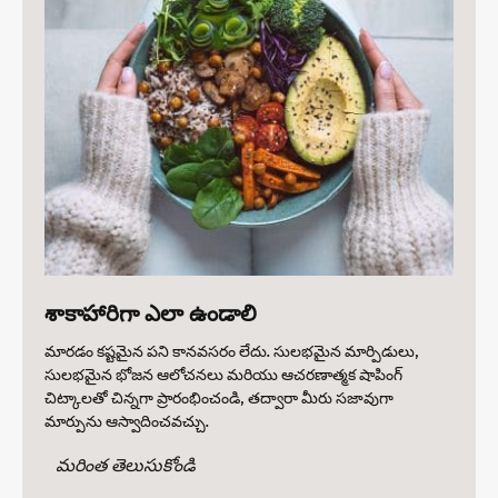
శాకాహారిగా ఎలా ఉండాలి
మారడం కష్టమైన పని కానవసరం లేదు. సులభమైన మార్పిడులు,
సులభమైన భోజన ఆలోచనలు మరియు ఆచరణాత్మక షాపింగ్
చిట్కాలతో చిన్నగా ప్రారంభించండి, తద్వారా మీరు సజావుగా
మార్పును ఆస్వాదించవచ్చు.
మరింత తెలుసుకోండి