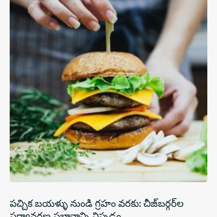
పచ్చిక బయళ్ళు నుండి గ్రహం వరకు: చీజ్‌బర్గర్‌ల
పర్యావరణ ప్రభావాన్ని విప్పడం