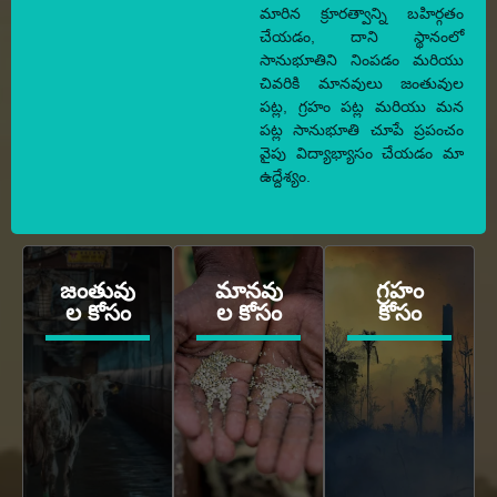
మారిన క్రూరత్వాన్ని బహిర్గతం
చేయడం, దాని స్థానంలో
సానుభూతిని నింపడం మరియు
చివరికి మానవులు జంతువుల
పట్ల, గ్రహం పట్ల మరియు మన
పట్ల సానుభూతి చూపే ప్రపంచం
వైపు విద్యాభ్యాసం చేయడం మా
ఉద్దేశ్యం.
జంతువు
మానవు
గ్రహం
ల కోసం
ల కోసం
కోసం