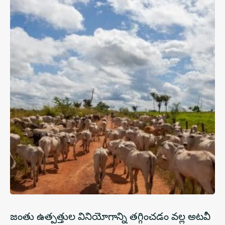
జంతు ఉత్పత్తుల వినియోగాన్ని తగ్గించడం వల్ల అటవీ