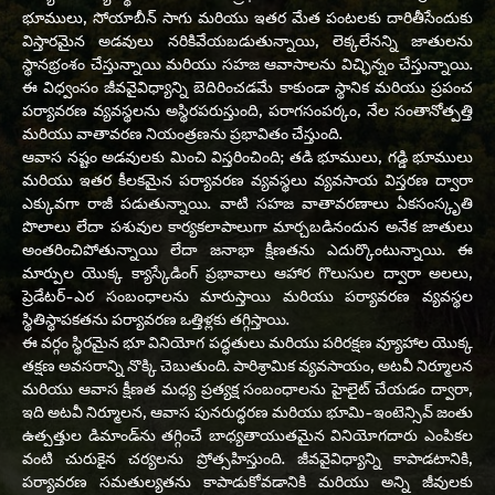
భూములు, సోయాబీన్ సాగు మరియు ఇతర మేత పంటలకు దారితీసేందుకు
విస్తారమైన అడవులు నరికివేయబడుతున్నాయి, లెక్కలేనన్ని జాతులను
స్థానభ్రంశం చేస్తున్నాయి మరియు సహజ ఆవాసాలను విచ్ఛిన్నం చేస్తున్నాయి.
ఈ విధ్వంసం జీవవైవిధ్యాన్ని బెదిరించడమే కాకుండా స్థానిక మరియు ప్రపంచ
పర్యావరణ వ్యవస్థలను అస్థిరపరుస్తుంది, పరాగసంపర్కం, నేల సంతానోత్పత్తి
మరియు వాతావరణ నియంత్రణను ప్రభావితం చేస్తుంది.
ఆవాస నష్టం అడవులకు మించి విస్తరించింది; తడి భూములు, గడ్డి భూములు
మరియు ఇతర కీలకమైన పర్యావరణ వ్యవస్థలు వ్యవసాయ విస్తరణ ద్వారా
ఎక్కువగా రాజీ పడుతున్నాయి. వాటి సహజ వాతావరణాలు ఏకసంస్కృతి
పొలాలు లేదా పశువుల కార్యకలాపాలుగా మార్చబడినందున అనేక జాతులు
అంతరించిపోతున్నాయి లేదా జనాభా క్షీణతను ఎదుర్కొంటున్నాయి. ఈ
మార్పుల యొక్క క్యాస్కేడింగ్ ప్రభావాలు ఆహార గొలుసుల ద్వారా అలలు,
ప్రెడేటర్-ఎర సంబంధాలను మారుస్తాయి మరియు పర్యావరణ వ్యవస్థల
స్థితిస్థాపకతను పర్యావరణ ఒత్తిళ్లకు తగ్గిస్తాయి.
ఈ వర్గం స్థిరమైన భూ వినియోగ పద్ధతులు మరియు పరిరక్షణ వ్యూహాల యొక్క
తక్షణ అవసరాన్ని నొక్కి చెబుతుంది. పారిశ్రామిక వ్యవసాయం, అటవీ నిర్మూలన
మరియు ఆవాస క్షీణత మధ్య ప్రత్యక్ష సంబంధాలను హైలైట్ చేయడం ద్వారా,
ఇది అటవీ నిర్మూలన, ఆవాస పునరుద్ధరణ మరియు భూమి-ఇంటెన్సివ్ జంతు
ఉత్పత్తుల డిమాండ్‌ను తగ్గించే బాధ్యతాయుతమైన వినియోగదారు ఎంపికల
వంటి చురుకైన చర్యలను ప్రోత్సహిస్తుంది. జీవవైవిధ్యాన్ని కాపాడటానికి,
పర్యావరణ సమతుల్యతను కాపాడుకోవడానికి మరియు అన్ని జీవులకు