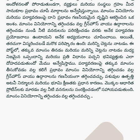
ఆందోళనలతో పోరాడుతుండగా, వ్యక్తులు మరియు సంస్థలు గ్రహం మీద
సానుకూల ప్రభావం చూపే మార్గాలను అన్వేషిస్తున్నాయి. మాంసం వినియోగం
మరియు పర్యావరణంపై దాని ప్రభావం గణనీయమైన దృష్టిని ఆకర్షించిన ఒక
అంశం. మాంసం వినియోగాన్ని తగ్గించడం వల్ల గ్రీన్‌హౌస్ వాయు ఉద్గారాలను
తగ్గించడం నుండి నీటి వనరులను పరిరక్షించడం వరకు అనేక పర్యావరణ
ప్రయోజనాలు ఉంటాయని అనేక అధ్యయనాలు చూపించాయి. అయితే,
తరచుగా విస్మరించబడే మరొక పరిష్కారం ఉంది: మరిన్ని చెట్లను నాటడం. ఈ
పోస్ట్‌లో, తక్కువ మాంసం తినడం మరియు మరిన్ని చెట్లను నాటడం మధ్య
నిజమైన ఒప్పందాన్ని మరియు ప్రతి విధానం పచ్చని భవిష్యత్తుకు ఎలా
దోహదపడుతుందో మేము అన్వేషిస్తాము. పర్యావరణంపై తక్కువ మాంసం
తీసుకోవడం వల్ల కలిగే ప్రభావం మాంసం వినియోగాన్ని తగ్గించడం వల్ల
గ్రీన్‌హౌస్ వాయు ఉద్గారాలను గణనీయంగా తగ్గించవచ్చు. పశువుల ఉత్పత్తి
అటవీ నిర్మూలన మరియు భూమి క్షీణతకు ప్రధాన కారణం. మొక్కల ఆధారిత
ప్రోటీన్‌లకు మారడం వల్ల నీటి వనరులను సంరక్షించడంలో సహాయపడుతుంది.
మాంసం వినియోగాన్ని తగ్గించడం వల్ల తగ్గించవచ్చు ..