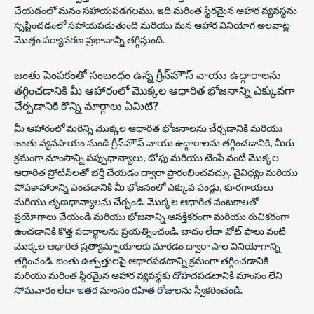
చేయడంలో మనం సహాయపడగలము. ఇది మరింత స్థిరమైన ఆహార వ్యవస్థను
సృష్టించడంలో సహాయపడుతుంది మరియు మన ఆహార వినియోగ అలవాట్ల
మొత్తం పర్యావరణ ప్రభావాన్ని తగ్గిస్తుంది.
జంతు పెంపకంతో సంబంధం ఉన్న గ్రీన్‌హౌస్ వాయు ఉద్గారాలను
తగ్గించడానికి మీ ఆహారంలో మొక్కల ఆధారిత భోజనాన్ని ఎక్కువగా
చేర్చడానికి కొన్ని మార్గాలు ఏమిటి?
మీ ఆహారంలో మరిన్ని మొక్కల ఆధారిత భోజనాలను చేర్చడానికి మరియు
జంతు వ్యవసాయం నుండి గ్రీన్‌హౌస్ వాయు ఉద్గారాలను తగ్గించడానికి, మీరు
క్రమంగా మాంసాన్ని పప్పుధాన్యాలు, టోఫు మరియు టెంపే వంటి మొక్కల
ఆధారిత ప్రోటీన్‌లతో భర్తీ చేయడం ద్వారా ప్రారంభించవచ్చు. వైవిధ్యం మరియు
పోషకాహారాన్ని పెంచడానికి మీ భోజనంలో ఎక్కువ పండ్లు, కూరగాయలు
మరియు తృణధాన్యాలను చేర్చండి. మొక్కల ఆధారిత వంటకాలతో
ప్రయోగాలు చేయండి మరియు భోజనాన్ని ఆసక్తికరంగా మరియు రుచికరంగా
ఉంచడానికి కొత్త పదార్థాలను ప్రయత్నించండి. బాదం లేదా వోట్ పాలు వంటి
మొక్కల ఆధారిత ప్రత్యామ్నాయాలకు మారడం ద్వారా పాల వినియోగాన్ని
తగ్గించండి. జంతు ఉత్పత్తులపై ఆధారపడటాన్ని క్రమంగా తగ్గించడానికి
మరియు మరింత స్థిరమైన ఆహార వ్యవస్థకు దోహదపడటానికి మాంసం లేని
సోమవారం లేదా ఇతర మాంసం రహిత రోజులను స్వీకరించండి.