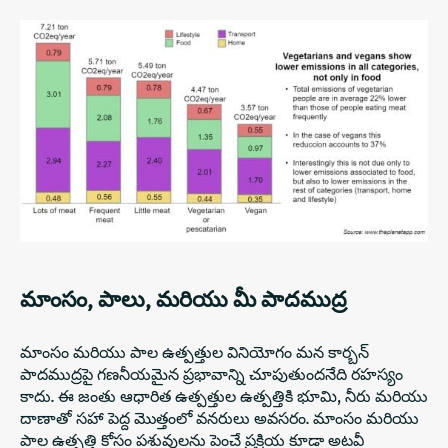
మాంసం, పాలు, మరియు మీ పాదముద్ర
మాంసం మరియు పాల ఉత్పత్తుల వినియోగం మన కార్బన్
పాదముద్రపై గణనీయమైన ప్రభావాన్ని చూపుతుందనేది రహస్యం
కాదు. ఈ జంతు ఆధారిత ఉత్పత్తుల ఉత్పత్తికి భూమి, నీరు మరియు
దాణాతో సహా పెద్ద మొత్తంలో వనరులు అవసరం. మాంసం మరియు
పాల ఉత్పత్తి కోసం పశువులను పెంచే ప్రక్రియ కూడా అటవీ