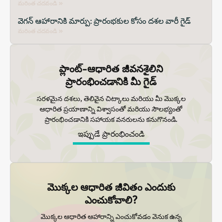
మరింత చదవండి »
వెగన్ ఆహారానికి మార్పు: ప్రారంభకుల కోసం దశల వారీ గైడ్
మరింత చదవండి »
ప్లాంట్-ఆధారిత జీవనశైలిని
ప్రారంభించడానికి మీ గైడ్
సరళమైన దశలు, తెలివైన చిట్కాలు మరియు మీ మొక్కల
ఆధారిత ప్రయాణాన్ని విశ్వాసంతో మరియు సౌలభ్యంతో
ప్రారంభించడానికి సహాయక వనరులను కనుగొనండి.
ఇప్పుడే ప్రారంభించండి
మొక్కల ఆధారిత జీవితం ఎందుకు
ఎంచుకోవాలి?
మొక్కల ఆధారిత ఆహారాన్ని ఎంచుకోవడం వెనుక ఉన్న