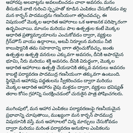
ఆహారపు అలవాట్లను అవలంబించడం చాలా అవసరం. మనం
తీసుకునే వాటి గురించి స్పృహతో కూడిన ఎంపికలు చేసుకోవడం వల్ల
మన కార్బన్ పాదముద్రను గణనీయంగా తగ్గించవచ్చు. ఈ
విషయంలో మొక్కల ఆధారిత ఆహారాలు ఒక ఆశాజనక పరిష్కారంగా
ఉద్భవించాయి. మాంసం మరియు పాల ఉత్పత్తుల కంటే మొక్కల
ఆధారిత ప్రత్యామ్నాయాలను ఎంచుకోవడం ద్వారా, వ్యక్తులు
గ్రీన్‌హౌస్ వాయు ఉద్గారాలు, అటవీ నిర్మూలన మరియు నీటి
కాలుష్యానికి తమ సహకారాన్ని బాగా తగ్గించుకోవచ్చు. జంతు
ఉత్పత్తుల ఉత్పత్తి వనరులు ఎక్కువగా అవసరం, దీనికి అపారమైన
భూమి, నీరు మరియు శక్తి అవసరం. దీనికి విరుద్ధంగా, మొక్కల
ఆధారిత ఆహారాలు ఉత్పత్తి చేయడానికి తక్కువ వనరులు అవసరం
కాబట్టి పర్యావరణ పాదముద్ర గణనీయంగా తక్కువగా ఉంటుంది.
స్థిరమైన ఆహారపు పద్ధతులను స్వీకరించడం ద్వారా మరియు
మొక్కల ఆధారిత ఆహారం వైపు మళ్లడం ద్వారా, వ్యక్తులు భవిష్యత్
తరాల కోసం గ్రహాన్ని సంరక్షించడంలో చురుకైన పాత్ర పోషించగలరు.
ముగింపులో, మన ఆహార ఎంపికలు పర్యావరణంపై గణనీయమైన
ప్రభావాన్ని చూపుతాయి, ముఖ్యంగా మన కార్బన్ పాదముద్ర
విషయానికి వస్తే. మన ఆహారాలలో చిన్న మార్పులు చేసుకోవడం
ద్వారా మరియు మరింత పర్యావరణ అనుకూల ఎంపికలను