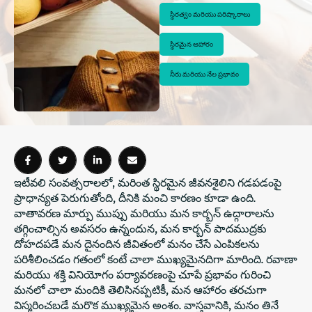
స్థిరత్వం మరియు పరిష్కారాలు
స్థిరమైన ఆహారం
నీరు మరియు నేల ప్రభావం
ఇటీవలి సంవత్సరాలలో, మరింత స్థిరమైన జీవనశైలిని గడపడంపై
ప్రాధాన్యత పెరుగుతోంది, దీనికి మంచి కారణం కూడా ఉంది.
వాతావరణ మార్పు ముప్పు మరియు మన కార్బన్ ఉద్గారాలను
తగ్గించాల్సిన అవసరం ఉన్నందున, మన కార్బన్ పాదముద్రకు
దోహదపడే మన దైనందిన జీవితంలో మనం చేసే ఎంపికలను
పరిశీలించడం గతంలో కంటే చాలా ముఖ్యమైనదిగా మారింది. రవాణా
మరియు శక్తి వినియోగం పర్యావరణంపై చూపే ప్రభావం గురించి
మనలో చాలా మందికి తెలిసినప్పటికీ, మన ఆహారం తరచుగా
విస్మరించబడే మరొక ముఖ్యమైన అంశం. వాస్తవానికి, మనం తినే