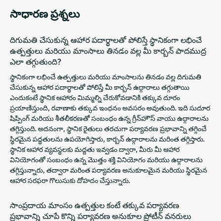
సాధారణ ప్రశ్నలు
దిగుమతి చేసుకున్న ఆహార పదార్థాలతో పోలిస్తే స్థానికంగా లభించే
ఉత్పత్తులు మరియు మాంసాలు తినడం వల్ల మీ కార్బన్ పాదముద్ర
ఎలా తగ్గుతుంది?
స్థానికంగా లభించే ఉత్పత్తులు మరియు మాంసాలను తినడం వల్ల దిగుమతి
చేసుకున్న ఆహార పదార్థాలతో పోలిస్తే మీ కార్బన్ ఉద్గారాలు తగ్గుతాయి
ఎందుకంటే స్థానిక ఆహారం మిమ్మల్ని చేరుకోవడానికి తక్కువ దూరం
ప్రయాణిస్తుంది, రవాణాకు తక్కువ ఇంధనం అవసరం అవుతుంది. ఇది సుదూర
షిప్పింగ్ మరియు శీతలీకరణతో సంబంధం ఉన్న గ్రీన్‌హౌస్ వాయు ఉద్గారాలను
తగ్గిస్తుంది. అదనంగా, స్థానిక రైతులు తరచుగా పర్యావరణ ప్రభావాన్ని తగ్గించే
స్థిరమైన పద్ధతులను ఉపయోగిస్తారు, కార్బన్ ఉద్గారాలను మరింత తగ్గిస్తారు.
స్థానిక ఆహార వ్యవస్థలకు మద్దతు ఇవ్వడం ద్వారా, మీరు మీ ఆహార
వినియోగంతో సంబంధం ఉన్న మొత్తం శక్తి వినియోగం మరియు ఉద్గారాలను
తగ్గిస్తున్నారు, తద్వారా మరింత పర్యావరణ అనుకూలమైన మరియు స్థిరమైన
ఆహార సరఫరా గొలుసుకు దోహదం చేస్తున్నారు.
సాంప్రదాయ మాంసం ఉత్పత్తుల కంటే తక్కువ పర్యావరణ
ప్రభావాన్ని చూపే కొన్ని పర్యావరణ అనుకూల ప్రోటీన్ వనరులు