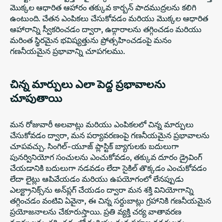
మొక్కల ఆధారిత ఆహారం తక్కువ కార్బన్ పాదముద్రలను కలిగి
ఉంటుంది. చేతన ఎంపికలు చేసుకోవడం మరియు మొక్కల ఆధారిత
ఆహారాన్ని స్వీకరించడం ద్వారా, ఉద్గారాలను తగ్గించడం మరియు
మరింత స్థిరమైన భవిష్యత్తును ప్రోత్సహించడంపై మనం
గణనీయమైన ప్రభావాన్ని చూపగలము.
చిన్న మార్పులు ఎలా పెద్ద ప్రభావాలను
చూపుతాయి
మన రోజువారీ అలవాట్లు మరియు ఎంపికలలో చిన్న మార్పులు
చేసుకోవడం ద్వారా, మన పర్యావరణంపై గణనీయమైన ప్రభావాలను
చూపవచ్చు. సింగిల్-యూజ్ ప్లాస్టిక్ బ్యాగులకు బదులుగా
పునర్వినియోగ సంచులను ఎంచుకోవడం, తక్కువ దూరం డ్రైవింగ్
చేయడానికి బదులుగా నడవడం లేదా సైకిల్ తొక్కడం ఎంచుకోవడం
లేదా లైట్లు ఆపివేయడం మరియు ఉపయోగంలో లేనప్పుడు
ఎలక్ట్రానిక్స్‌ను అన్‌ప్లగ్ చేయడం ద్వారా మన శక్తి వినియోగాన్ని
తగ్గించడం వంటివి ఏవైనా, ఈ చిన్న సర్దుబాట్లు గ్రహానికి గణనీయమైన
ప్రయోజనాలను చేకూరుస్తాయి. ప్రతి వ్యక్తి చర్య వాతావరణ
మార్పులను తగ్గించడంలో మరియు మన సహజ వనరులను