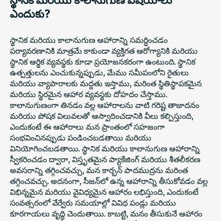
ఎందుకు?
స్థానిక మరియు కాలానుగుణ ఆహారాన్ని సమర్ధించడం
పర్యావరణానికి మాత్రమే కాకుండా వ్యక్తిగత ఆరోగ్యానికి మరియు
స్థానిక ఆర్థిక వ్యవస్థకు కూడా ప్రయోజనకరంగా ఉంటుంది. స్థానిక
ఉత్పత్తులను ఎంచుకున్నప్పుడు, మేము సమీపంలోని రైతులు
మరియు వ్యాపారాలకు మద్దతు ఇస్తాము, మరింత స్థితిస్థాపకమైన
మరియు స్థిరమైన ఆహార వ్యవస్థకు దోహదం చేస్తాము.
కాలానుగుణంగా తినడం వల్ల ఆహారాలను వాటి గరిష్ట తాజాదనం
మరియు పోషక విలువలతో ఆస్వాదించడానికి వీలు కల్పిస్తుంది,
ఎందుకంటే ఈ ఆహారాలు మన ప్రాంతంలో సహజంగా
సంభవించినప్పుడు పండించబడతాయి మరియు
వినియోగించబడతాయి. స్థానిక మరియు కాలానుగుణ ఆహారాన్ని
స్వీకరించడం ద్వారా, విస్తృతమైన ప్యాకేజింగ్ మరియు శీతలీకరణ
అవసరాన్ని తగ్గించవచ్చు, మన కార్బన్ పాదముద్రను మరింత
తగ్గించవచ్చు. అదనంగా, సీజన్‌లో ఉన్న ఆహారాన్ని తీసుకోవడం వల్ల
విభిన్నమైన మరియు వైవిధ్యమైన ఆహారం లభిస్తుంది, ఎందుకంటే
సంవత్సరంలో వేర్వేరు సమయాల్లో వివిధ పండ్లు మరియు
కూరగాయలు వృద్ధి చెందుతాయి. కాబట్టి, మనం తీసుకునే ఆహారం