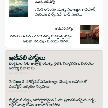
మునుపటి పోస్ట్
: రుచి ఆనందం యొక్క మూల్యం: కావియార్
మరియు షార్క్ ఫిన్ సూప్ వంటి
విలాసవంతమైన సముద్ర ఉత్పత్తులను
వినియోగించడం వల్ల కలిగే నైతిక చిక్కులు
తదుపరి పోస్ట్:
మాంసం తినడం వెనుక ఉన్న మనస్తత్వశాస్త్రం:
అభిజ్ఞా వైరుధ్యం మరియు సామాజిక
నియమాలు
ఇటీవలి పోస్ట్‌లు
పరిశ్రమల పశు ఉత్పత్తి యొక్క నైతిక, పర్యావరణ, మరియు
ఆరోగ్య ప్రభావాలు
మరింత చదవండి »
వెగనిజం & హార్మోనల్ సమతుల్యం: మొక్కల ఆహారంతో
ఎండోక్రిన్ రుగ్మతల నిర్వహణ
మరింత చదవండి »
స్పష్టమైన చర్మం, ఆరోగ్యకరమైన మీరు: ప్రకాశవంతమైన చర్మం,
తగ్గిన వాపు కోసం శాకాహారి ఆహారం