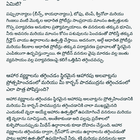
ఏమిటి?
పప్పుధాన్యాలు (బీన్స్, కాయధాన్యాలు), టోఫు, టెంపే, క్వినోవా మరియు
గింజలు వంటి మొక్కల ఆధారిత ప్రోటీన్లు సాంప్రదాయ మాంసం ఉత్పత్తులకు
గొప్ప పర్యావరణ అనుకూల ప్రత్యామ్నాయాలు. ఈ వనరులకు తక్కువ భూమి,
నీరు అవసరం మరియు మాంసం కోసం పశువులను పెంచడంతో పోలిస్తే తక్కువ
గ్రీన్హౌస్ వాయు ఉద్గారాలను ఉత్పత్తి చేస్తాయి. అదనంగా, ఆల్గే ఆధారిత ప్రోటీన్లు
మరియు కీటకాల ఆధారిత ప్రోటీన్లు తక్కువ పర్యావరణ ప్రభావాలతో స్థిరమైన
ఎంపికలుగా ఉద్భవిస్తున్నాయి. ఈ ప్రోటీన్ వనరుల వైపు మారడం వల్ల జంతు
వ్యవసాయం వల్ల పర్యావరణంపై కలిగే ఒత్తిడిని తగ్గించవచ్చు.
ఆహార వ్యర్థాలను తగ్గించడం స్థిరమైన ఆహారపు అలవాట్లను
ప్రోత్సహించడంలో మరియు మీ కార్బన్ పాదముద్రను తగ్గించడంలో
ఎలా పాత్ర పోషిస్తుంది?
ఆహార వ్యర్థాలను తగ్గించడం స్థిరమైన ఆహారపు అలవాట్లను ప్రోత్సహించడానికి
మరియు మీ కార్బన్ పాదముద్రను తగ్గించడానికి చాలా ముఖ్యమైనది
ఎందుకంటే వృధా అయ్యే ఆహారం ఉత్పత్తిలో ఉపయోగించే వనరులు మరియు
శక్తి వృధాను సూచిస్తుంది, అంతేకాకుండా అది పల్లపు ప్రదేశాలలో
కుళ్ళిపోయినప్పుడు మీథేన్ ఉద్గారాలకు కూడా దోహదం చేస్తుంది. ఆహార
వ్యర్థాలను తగ్గించడం ద్వారా, గ్రీన్‌హౌస్ వాయు ఉద్గారాలను తగ్గించడంతో
పాటు ఆహార ఉత్పత్తిలో ఉపయోగించే నీరు, శక్తి మరియు వనరులను ఆదా