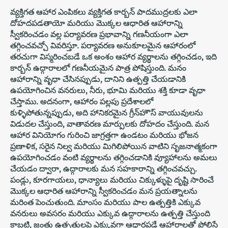
వ్యక్తిగత ఆహార ఎంపికలు వ్యక్తిగత కార్బన్ పాదముద్రలకు ఎలా
దోహదపడతాయో మరియు మొక్కల ఆధారిత ఆహారాన్ని
స్వీకరించడం వల్ల పర్యావరణ ప్రభావాన్ని గణనీయంగా ఎలా
తగ్గించవచ్చో వివరిస్తూ. పర్యావరణ అనుకూలమైన ఆహారంలో
తరచుగా విస్మరించబడే ఒక అంశం ఆహార వ్యర్థాలను తగ్గించడం, ఇది
కార్బన్ ఉద్గారాలలో గణనీయమైన పాత్ర పోషిస్తుంది. మనం
ఆహారాన్ని వృధా చేసినప్పుడు, దానిని ఉత్పత్తి చేయడానికి
ఉపయోగించిన వనరులు, నీరు, భూమి మరియు శక్తి కూడా వృధా
చేస్తాము. అదనంగా, ఆహారం పల్లపు ప్రదేశాలలో
కుళ్ళిపోతున్నప్పుడు, అది హానికరమైన గ్రీన్‌హౌస్ వాయువులను
విడుదల చేస్తుంది, వాతావరణ మార్పులకు దోహదం చేస్తుంది. మన
ఆహార వినియోగం గురించి జాగ్రత్తగా ఉండటం మరియు భోజన
ప్రణాళిక, సరైన నిల్వ మరియు మిగిలిపోయిన వాటిని సృజనాత్మకంగా
ఉపయోగించడం వంటి వ్యర్థాలను తగ్గించడానికి వ్యూహాలను అమలు
చేయడం ద్వారా, ఉద్గారాలకు మన సహకారాన్ని తగ్గించవచ్చు.
పండ్లు, కూరగాయలు, ధాన్యాలు మరియు చిక్కుళ్ళుపై దృష్టి సారించే
మొక్కల ఆధారిత ఆహారాన్ని స్వీకరించడం మన ప్రయత్నాలను
మరింత పెంచుతుంది. మాంసం మరియు పాల ఉత్పత్తికి ఎక్కువ
వనరులు అవసరం మరియు ఎక్కువ ఉద్గారాలను ఉత్పత్తి చేస్తుంది
కాబట్టి, జంతు ఉత్పత్తులపై ఎక్కువగా ఆధారపడే ఆహారాలతో పోలిస్తే