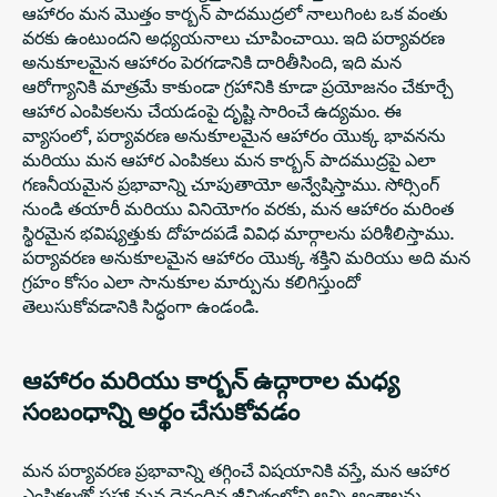
ఆహారం మన మొత్తం కార్బన్ పాదముద్రలో నాలుగింట ఒక వంతు
వరకు ఉంటుందని అధ్యయనాలు చూపించాయి. ఇది పర్యావరణ
అనుకూలమైన ఆహారం పెరగడానికి దారితీసింది, ఇది మన
ఆరోగ్యానికి మాత్రమే కాకుండా గ్రహానికి కూడా ప్రయోజనం చేకూర్చే
ఆహార ఎంపికలను చేయడంపై దృష్టి సారించే ఉద్యమం. ఈ
వ్యాసంలో, పర్యావరణ అనుకూలమైన ఆహారం యొక్క భావనను
మరియు మన ఆహార ఎంపికలు మన కార్బన్ పాదముద్రపై ఎలా
గణనీయమైన ప్రభావాన్ని చూపుతాయో అన్వేషిస్తాము. సోర్సింగ్
నుండి తయారీ మరియు వినియోగం వరకు, మన ఆహారం మరింత
స్థిరమైన భవిష్యత్తుకు దోహదపడే వివిధ మార్గాలను పరిశీలిస్తాము.
పర్యావరణ అనుకూలమైన ఆహారం యొక్క శక్తిని మరియు అది మన
గ్రహం కోసం ఎలా సానుకూల మార్పును కలిగిస్తుందో
తెలుసుకోవడానికి సిద్ధంగా ఉండండి.
ఆహారం మరియు కార్బన్ ఉద్గారాల మధ్య
సంబంధాన్ని అర్థం చేసుకోవడం
మన పర్యావరణ ప్రభావాన్ని తగ్గించే విషయానికి వస్తే, మన ఆహార
ఎంపికలతో సహా మన దైనందిన జీవితంలోని అన్ని అంశాలను