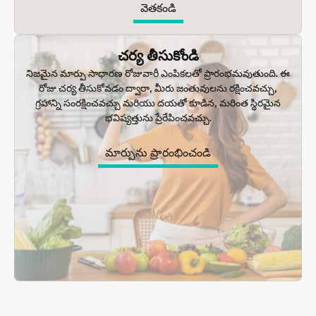
వెతకండి
చర్య తీసుకోండి
నిజమైన మార్పు సాధారణ రోజువారీ ఎంపికలతో ప్రారంభమవుతుంది. ఈ
రోజు చర్య తీసుకోవడం ద్వారా, మీరు జంతువులను రక్షించవచ్చు,
గ్రహాన్ని సంరక్షించవచ్చు మరియు దయతో కూడిన, మరింత స్థిరమైన
భవిష్యత్తును ప్రేరేపించవచ్చు.
మార్పును ప్రారంభించండి