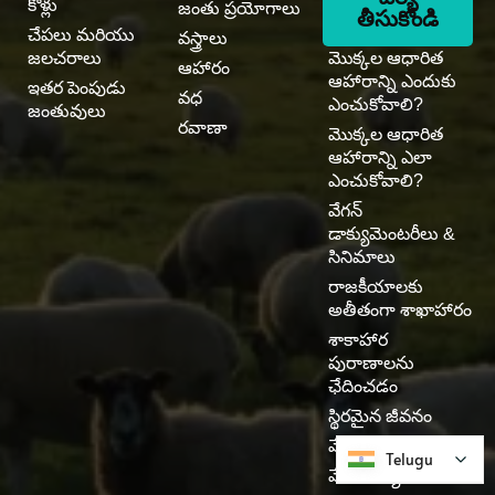
కోళ్లు
జంతు ప్రయోగాలు
తీసుకోండి
చేపలు మరియు
వస్త్రాలు
జలచరాలు
మొక్కల ఆధారిత
ఆహారం
ఆహారాన్ని ఎందుకు
ఇతర పెంపుడు
వధ
ఎంచుకోవాలి?
జంతువులు
రవాణా
మొక్కల ఆధారిత
ఆహారాన్ని ఎలా
ఎంచుకోవాలి?
వేగన్
డాక్యుమెంటరీలు &
సినిమాలు
రాజకీయాలకు
అతీతంగా శాఖాహారం
శాకాహార
పురాణాలను
ఛేదించడం
స్థిరమైన జీవనం
వేగన్ అథ్లెట్లు
Telugu
Telugu
వేగన్ బ్యూటీ