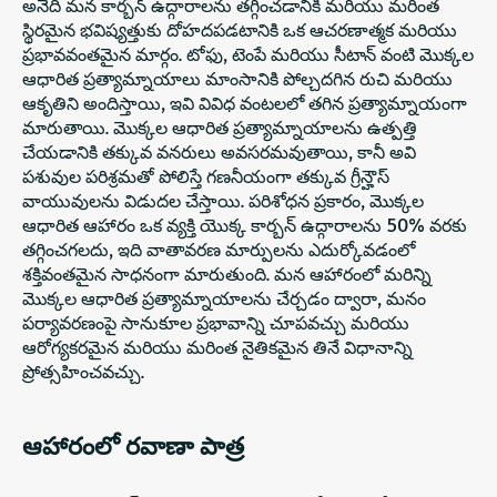
అనేది మన కార్బన్ ఉద్గారాలను తగ్గించడానికి మరియు మరింత
స్థిరమైన భవిష్యత్తుకు దోహదపడటానికి ఒక ఆచరణాత్మక మరియు
ప్రభావవంతమైన మార్గం. టోఫు, టెంపే మరియు సీటాన్ వంటి మొక్కల
ఆధారిత ప్రత్యామ్నాయాలు మాంసానికి పోల్చదగిన రుచి మరియు
ఆకృతిని అందిస్తాయి, ఇవి వివిధ వంటలలో తగిన ప్రత్యామ్నాయంగా
మారుతాయి. మొక్కల ఆధారిత ప్రత్యామ్నాయాలను ఉత్పత్తి
చేయడానికి తక్కువ వనరులు అవసరమవుతాయి, కానీ అవి
పశువుల పరిశ్రమతో పోలిస్తే గణనీయంగా తక్కువ గ్రీన్హౌస్
వాయువులను విడుదల చేస్తాయి. పరిశోధన ప్రకారం, మొక్కల
ఆధారిత ఆహారం ఒక వ్యక్తి యొక్క కార్బన్ ఉద్గారాలను 50% వరకు
తగ్గించగలదు, ఇది వాతావరణ మార్పులను ఎదుర్కోవడంలో
శక్తివంతమైన సాధనంగా మారుతుంది. మన ఆహారంలో మరిన్ని
మొక్కల ఆధారిత ప్రత్యామ్నాయాలను చేర్చడం ద్వారా, మనం
పర్యావరణంపై సానుకూల ప్రభావాన్ని చూపవచ్చు మరియు
ఆరోగ్యకరమైన మరియు మరింత నైతికమైన తినే విధానాన్ని
ప్రోత్సహించవచ్చు.
ఆహారంలో రవాణా పాత్ర