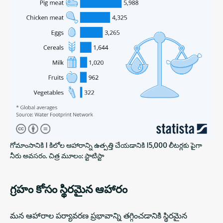
గోమాంసానికి 1 కిలోల ఆహారాన్ని ఉత్పత్తి చేయడానికి 15,000 లీటర్లకు పైగా
నీరు అవసరం. చిత్ర మూలం: స్టాటిస్టా
గ్రహం కోసం స్థిరమైన ఆహారం
మన ఆహారాల పర్యావరణ ప్రభావాన్ని తగ్గించడానికి స్థిరమైన