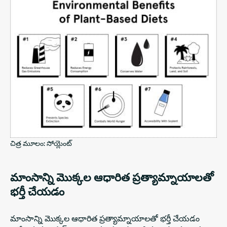
చిత్ర మూలం: సోయ్లెంట్
మాంసాన్ని మొక్కల ఆధారిత ప్రత్యామ్నాయాలతో
భర్తీ చేయడం
మాంసాన్ని మొక్కల ఆధారిత ప్రత్యామ్నాయాలతో భర్తీ చేయడం