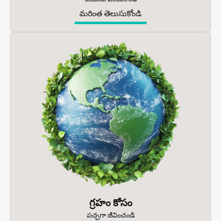
మరింత తెలుసుకోండి
గ్రహం కోసం
పచ్చగా జీవించండి