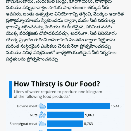
వాడుకుంటాయి, ఎందుకంటే పండ్లు, కూరగాయలు, ధాన్యాలు
మరియు పప్పుధాన్యాల సాగుకు సాధారణంగా తక్కువ నీరు
అవసరం. జంతు ఉత్పత్తుల వినియోగాన్ని తగ్గించి, మొక్కల ఆధారిత
ప్రత్యామ్నాయాలను స్వీకరించడం ద్వారా, మనం నీటి వనరులపై
భారాన్ని తగ్గించవచ్చు మరియు ఈ కీలకమైన, పరిమిత వనరు
యొక్క పరిరక్షణకు దోహదపడవచ్చు. అదనంగా, నీటి వినియోగం
యొక్క ప్రభావం గురించి అవగాహన పెంచడం ద్వారా వ్యక్తులను
మరింత సుస్థిరమైన ఎంపికలు చేసుకునేలా ప్రోత్సహించవచ్చు
మరియు వివిధ పరిశ్రమలలో
బాధ్యతాయుతమైన నీటి నిర్వహణ
పద్ధతులను ప్రోత్సహించవచ్చు