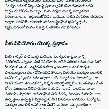
సంరక్షించడంలో పెద్ద సమిష్టి ప్రయత్నానికి దోహదపడుతుందని
గుర్తుంచుకోవడం ముఖ్యం. మన చర్యల యొక్క పర్యావరణ
పరిణామాలను గుర్తుంచుకోవడం మరియు చేతన ఎంపికలు చేయడం
ద్వారా, రాబోయే తరాలకు మరింత స్థిరమైన భవిష్యత్తును
సృష్టించడంలో మనం నిజమైన తేడాను చూపగలము.
నీటి వినియోగం యొక్క ప్రభావం
మన కార్బన్ పాదముద్ర మరియు పర్యావరణ ప్రభావాన్ని
పరిశీలించేటప్పుడు, నీటి వినియోగం అనేది పరిగణించవలసిన మరో
కీలకమైన అంశం. వ్యక్తిగత ఆహారపు అలవాట్లు మన కార్బన్
పాదముద్రలకు ఎలా దోహదపడతాయో, మరియు మొక్కల ఆధారిత
ఆహారాన్ని స్వీకరించడం ద్వారా ఒకరి పర్యావరణ ప్రభావాన్ని ఎలా
గణనీయంగా తగ్గించవచ్చో ఇక్కడ వివరిస్తున్నాము. జంతువుల మేత
కోసం పంటలకు నీటిపారుదల చేయడం నుండి, పశువుల దాణా
మరియు శుభ్రతకు అవసరమైన నీటి వరకు, మాంసం మరియు పాల
ఉత్పత్తుల ఉత్పత్తికి విస్తారమైన నీటి వనరులు అవసరం. మరోవైపు,
మొక్కల ఆధారిత ఆహారాలు నీటిని మరింత సమర్థవంతంగా