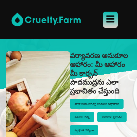
పర్యావరణ అనుకూల
ఆహారం: మీ ఆహారం
మీ కార్బన్
పాదముద్రను ఎలా
ప్రభావితం చేస్తుంది
వాతావరణ మార్పు మరియు ఉద్గారాలు
సమాజ చర్య
ఆహారాల ప్రభావం
వ్యక్తిగత చర్యలు