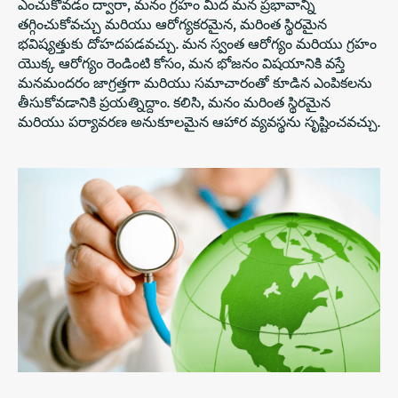
ఎంచుకోవడం ద్వారా, మనం గ్రహం మీద మన ప్రభావాన్ని
తగ్గించుకోవచ్చు మరియు ఆరోగ్యకరమైన, మరింత స్థిరమైన
భవిష్యత్తుకు దోహదపడవచ్చు. మన స్వంత ఆరోగ్యం మరియు గ్రహం
యొక్క ఆరోగ్యం రెండింటి కోసం, మన భోజనం విషయానికి వస్తే
మనమందరం జాగ్రత్తగా మరియు సమాచారంతో కూడిన ఎంపికలను
తీసుకోవడానికి ప్రయత్నిద్దాం. కలిసి, మనం మరింత స్థిరమైన
మరియు పర్యావరణ అనుకూలమైన ఆహార వ్యవస్థను సృష్టించవచ్చు.