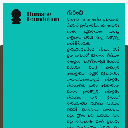
గురించి
Cruelty.Farm అనేది బహుభాషా
డిజిటల్ ప్లాట్‌ఫారమ్, ఇది ఆధునిక
జంతు వ్యవసాయం యొక్క
వాస్తవాల వెనుక ఉన్న సత్యాన్ని
వెలికితీసేందుకు
ప్రారంభించబడింది. మేము 80కి
పైగా భాషలలో కథనాలు, వీడియో
సాక్ష్యాలు, పరిశోధనాత్మక కంటెంట్
మరియు విద్యా సామగ్రిని
అందిస్తాము, ఫ్యాక్టరీ వ్యవసాయం
దాచాలనుకుంటున్నది బహిర్గతం
చేయడానికి. మనం అసహనంగా
మారిన క్రూరత్వాన్ని బహిర్గతం
చేయడం, దాని స్థానంలో
సానుభూతిని నింపడం మరియు
చివరికి మానవులు జంతువుల
పట్ల, గ్రహం పట్ల మరియు మన
పట్ల సానుభూతి చూపే ప్రపంచం
వైపు విద్యాభ్యాసం చేయడం మా