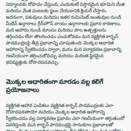
నిర్మూలనకు దోహదం చేస్తుంది, ఎందుకంటే విస్తారమైన భూమిని మేత
మరియు మేత పంటలకు స్థలం చేయడానికి క్లియర్ చేస్తారు.
అదనంగా, పశువులు మరియు ఇతర రుమినెంట్ జంతువుల నుండి
మీథేన్ ఉద్గారాలు గ్రీన్‌హౌస్ వాయు ఉద్గారాలకు ప్రధాన కారణాలు.
మన ఆహారం నుండి మాంసం మరియు పాల ఉత్పత్తులను
తగ్గించడం లేదా తొలగించడం ఎంచుకోవడం మన వ్యక్తిగత కార్బన్
పాదముద్రలపై తీవ్ర ప్రభావాన్ని చూపుతుంది. మొక్కల ఆధారిత
ఆహారాన్ని స్వీకరించడం ద్వారా, మనం మన పర్యావరణ ప్రభావాన్ని
గణనీయంగా తగ్గించుకోవచ్చు మరియు మరింత స్థిరమైన
భవిష్యత్తుకు దోహదపడవచ్చు.
మొక్కల ఆధారితంగా మారడం వల్ల కలిగే
ప్రయోజనాలు
వ్యక్తిగత ఆహార ఎంపికలు వ్యక్తిగత కార్బన్ పాదముద్రలకు ఎలా
దోహదపడతాయో మరియు మొక్కల ఆధారిత ఆహారాన్ని
స్వీకరించడం వల్ల పర్యావరణ ప్రభావం ఎలా గణనీయంగా తగ్గుతుందో
వివరిస్తుంది. మన కార్బన్ పాదముద్రపై సానుకూల ప్రభావాలతో
పాటు, మొక్కల ఆధారిత ఆహారాన్ని తీసుకోవడం వల్ల మన ఆరోగ్యం