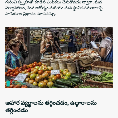
గురించి స్పృహతో కూడిన ఎంపికలు చేసుకోవడం ద్వారా, మన
పర్యావరణం, మన ఆరోగ్యం మరియు మన స్థానిక సమాజాలపై
సానుకూల ప్రభావం చూపవచ్చు.
ఆహార వ్యర్థాలను తగ్గించడం, ఉద్గారాలను
తగ్గించడం