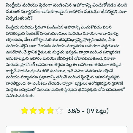
సేంద్రీయ మరియు స్థిరంగా పండించిన ఆహారాన్ని ఎంచుకోవడం వలన
మరింత పర్యావరణ అనుకూలమైన ఆహారం మరియు జీవనశైలి ఎలా
ఏర్పడుతుంది?
సేంద్రీయ మరియు స్థిరంగా పండించిన ఆహారాన్ని ఎంచుకోవడం వలన
హానికరమైన సింథటిక్ పురుగుమందులు మరియు రసాయనాల వాడకాన్ని
తగ్గించడం, నేల ఆరోగ్యం మరియు జీవవైవిధ్యాన్ని ప్రోత్సహించడం, నీరు
మరియు శక్తిని ఆదా చేయడం మరియు పర్యావరణ అనుకూల పద్ధతులను
ఉపయోగించే స్థానిక రైతులకు మద్దతు ఇవ్వడం ద్వారా మరింత పర్యావరణ
అనుకూలమైన ఆహారం మరియు జీవనశైలికి దోహదపడుతుంది. రవాణా
మరియు ప్రాసెసింగ్ అవసరాలు తగ్గడం వల్ల ఈ ఆహారాలు తరచుగా తక్కువ
కార్బన్ పాదముద్రలను కలిగి ఉంటాయి, ఇది సహజ వనరులను రక్షించే
మరియు పర్యావరణ ప్రభావాన్ని తగ్గించే మరింత స్థిరమైన ఆహార వ్యవస్థకు
దారితీస్తుంది. ఈ ఎంపికలు చేయడం ద్వారా, వ్యక్తులు ఆరోగ్యకరమైన గ్రహానికి
మద్దతు ఇవ్వడంలో మరియు మరింత స్థిరమైన భవిష్యత్తుకు దోహదపడటంలో
సహాయపడగలరు.
3.8/5 - (19 ఓట్లు)