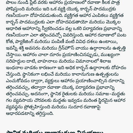
పొలం నుండి ప్లేట్ వరకు ఆహారం ప్రయాణంలో రవాణా కీలక పాత్ర
పోషిస్తుంది మరియు ఇది ఒక వ్యక్తి యొక్క కార్బన్ పాదముద్రకు
గణనీయంగా దోహదపడుతుంది. వ్యక్తిగత ఆహార ఎంపికలు వ్యక్తిగత
కార్బన్ పాదముద్రలకు ఎలా దోహదపడతాయో మరియు మొక్కల
ఆధారిత ఆహారాన్ని స్వీకరించడం వల్ల ఒకరి పర్యావరణ ప్రభావాన్ని
గణనీయంగా ఎలా తగ్గించవచ్చో వివరిస్తుంది. ఆహార రవాణాలో పంట
కోత, ప్యాకేజింగ్ మరియు పంపిణీ వంటి వివిధ దశలు ఉంటాయి,
ఇవన్నీ శక్తి అవసరం మరియు గ్రీన్‌హౌస్ వాయు ఉద్గారాలను ఉత్పత్తి
చేస్తాయి. ఆహారం చాలా దూరం ప్రయాణించినప్పుడు, ముఖ్యంగా
సరిహద్దుల దాటి, వాహనాలు మరియు విమానాలలో శిలాజ
ఇంధనాల వాడకం కారణంగా ఇది అధిక కార్బన్ ఉద్గారాలకు దోహదం
చేస్తుంది. స్థానికంగా లభించే మరియు కాలానుగుణ ఉత్పత్తులను
ఎంచుకోవడం ద్వారా, వ్యక్తులు ఆహారం ప్రయాణించాల్సిన దూరాన్ని
తగ్గించవచ్చు, తద్వారా రవాణా యొక్క పర్యావరణ ప్రభావాన్ని
తగ్గించవచ్చు. అదనంగా, స్థానిక రైతులకు మరియు సమాజ-మద్దతు
గల వ్యవసాయ చొరవలకు మద్దతు ఇవ్వడం మరింత స్థిరమైన ఆహార
వ్యవస్థను ప్రోత్సహిస్తుంది మరియు సుదూర రవాణాపై
ఆధారపడటాన్ని తగ్గిస్తుంది.
స్థానిక మరియు కాలానుగుణ విషయాలు