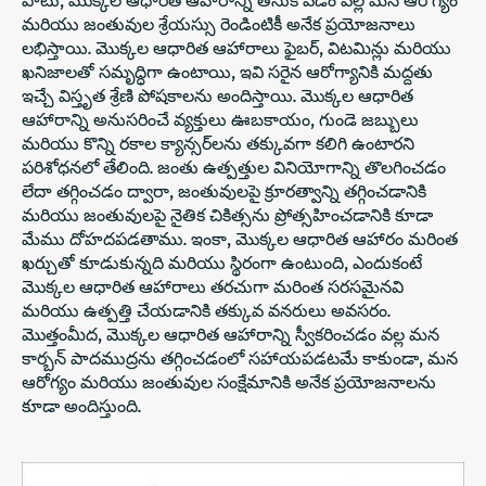
మరియు జంతువుల శ్రేయస్సు రెండింటికీ అనేక ప్రయోజనాలు
లభిస్తాయి. మొక్కల ఆధారిత ఆహారాలు ఫైబర్, విటమిన్లు మరియు
ఖనిజాలతో సమృద్ధిగా ఉంటాయి, ఇవి సరైన ఆరోగ్యానికి మద్దతు
ఇచ్చే విస్తృత శ్రేణి పోషకాలను అందిస్తాయి. మొక్కల ఆధారిత
ఆహారాన్ని అనుసరించే వ్యక్తులు ఊబకాయం, గుండె జబ్బులు
మరియు కొన్ని రకాల క్యాన్సర్‌లను తక్కువగా కలిగి ఉంటారని
పరిశోధనలో తేలింది. జంతు ఉత్పత్తుల వినియోగాన్ని తొలగించడం
లేదా తగ్గించడం ద్వారా, జంతువులపై క్రూరత్వాన్ని తగ్గించడానికి
మరియు జంతువులపై నైతిక చికిత్సను ప్రోత్సహించడానికి కూడా
మేము దోహదపడతాము. ఇంకా, మొక్కల ఆధారిత ఆహారం మరింత
ఖర్చుతో కూడుకున్నది మరియు స్థిరంగా ఉంటుంది, ఎందుకంటే
మొక్కల ఆధారిత ఆహారాలు తరచుగా మరింత సరసమైనవి
మరియు ఉత్పత్తి చేయడానికి తక్కువ వనరులు అవసరం.
మొత్తంమీద, మొక్కల ఆధారిత ఆహారాన్ని స్వీకరించడం వల్ల మన
కార్బన్ పాదముద్రను తగ్గించడంలో సహాయపడటమే కాకుండా, మన
ఆరోగ్యం మరియు జంతువుల సంక్షేమానికి అనేక ప్రయోజనాలను
కూడా అందిస్తుంది.