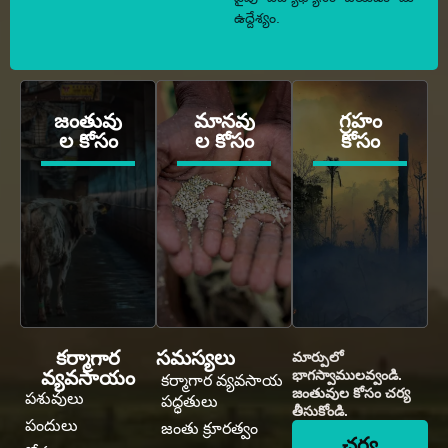
ఉద్దేశ్యం.
జంతువు
మానవు
గ్రహం
ల కోసం
ల కోసం
కోసం
కర్మాగార
సమస్యలు
మార్పులో
వ్యవసాయం
భాగస్వాములవ్వండి.
కర్మాగార వ్యవసాయ
జంతువుల కోసం చర్య
పశువులు
పద్ధతులు
తీసుకోండి.
పందులు
జంతు క్రూరత్వం
చర్య