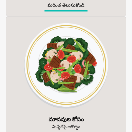
మరింత తెలుసుకోండి
మానవుల కోసం
మీ ప్లేట్‌పై ఆరోగ్యం