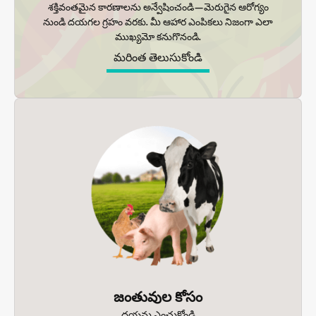
శక్తివంతమైన కారణాలను అన్వేషించండి—మెరుగైన ఆరోగ్యం
నుండి దయగల గ్రహం వరకు. మీ ఆహార ఎంపికలు నిజంగా ఎలా
ముఖ్యమో కనుగొనండి.
మరింత తెలుసుకోండి
జంతువుల కోసం
దయను ఎంచుకోండి