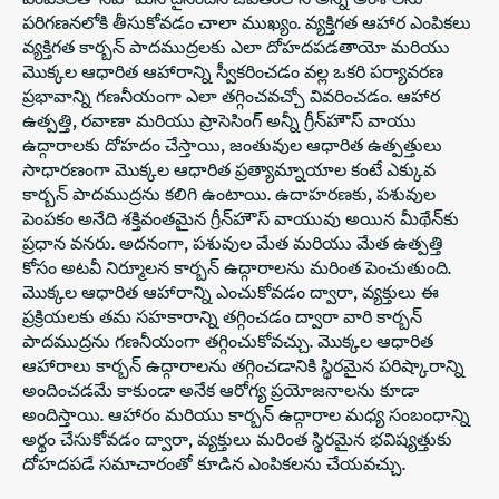
పరిగణనలోకి తీసుకోవడం చాలా ముఖ్యం. వ్యక్తిగత ఆహార ఎంపికలు
వ్యక్తిగత కార్బన్ పాదముద్రలకు ఎలా దోహదపడతాయో మరియు
మొక్కల ఆధారిత ఆహారాన్ని స్వీకరించడం వల్ల ఒకరి పర్యావరణ
ప్రభావాన్ని గణనీయంగా ఎలా తగ్గించవచ్చో వివరించడం. ఆహార
ఉత్పత్తి, రవాణా మరియు ప్రాసెసింగ్ అన్నీ గ్రీన్‌హౌస్ వాయు
ఉద్గారాలకు దోహదం చేస్తాయి, జంతువుల ఆధారిత ఉత్పత్తులు
సాధారణంగా మొక్కల ఆధారిత ప్రత్యామ్నాయాల కంటే ఎక్కువ
కార్బన్ పాదముద్రను కలిగి ఉంటాయి. ఉదాహరణకు, పశువుల
పెంపకం అనేది శక్తివంతమైన గ్రీన్‌హౌస్ వాయువు అయిన మీథేన్‌కు
ప్రధాన వనరు. అదనంగా, పశువుల మేత మరియు మేత ఉత్పత్తి
కోసం అటవీ నిర్మూలన కార్బన్ ఉద్గారాలను మరింత పెంచుతుంది.
మొక్కల ఆధారిత ఆహారాన్ని ఎంచుకోవడం ద్వారా, వ్యక్తులు ఈ
ప్రక్రియలకు తమ సహకారాన్ని తగ్గించడం ద్వారా వారి కార్బన్
పాదముద్రను గణనీయంగా తగ్గించుకోవచ్చు. మొక్కల ఆధారిత
ఆహారాలు కార్బన్ ఉద్గారాలను తగ్గించడానికి స్థిరమైన పరిష్కారాన్ని
అందించడమే కాకుండా అనేక ఆరోగ్య ప్రయోజనాలను కూడా
అందిస్తాయి. ఆహారం మరియు కార్బన్ ఉద్గారాల మధ్య సంబంధాన్ని
అర్థం చేసుకోవడం ద్వారా, వ్యక్తులు మరింత స్థిరమైన భవిష్యత్తుకు
దోహదపడే సమాచారంతో కూడిన ఎంపికలను చేయవచ్చు.