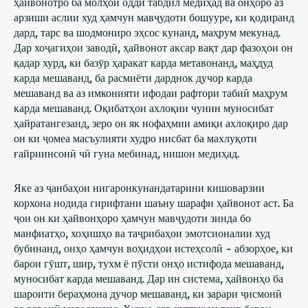
ҳайвонотро ба молҳои оддӣ табдил медиҳад ва онҳоро аз
арзиши аслии худ ҳамчун мавҷудоти бошууре, ки қодиранд
дард, тарс ва шодмониро эҳсос кунанд, маҳрум мекунад.
Дар хоҷагиҳои заводӣ, ҳайвонот аксар вақт дар фазоҳои он
қадар хурд, ки базӯр ҳаракат карда метавонанд, маҳдуд
карда мешаванд, ба расмиёти дарднок дучор карда
мешаванд ва аз имконияти ифодаи рафтори табиӣ маҳрум
карда мешаванд. Оқибатҳои ахлоқии чунин муносибат
ҳайратангезанд, зеро он як нофаҳмии амиқи ахлоқиро дар
он ки ҷомеа масъулияти худро нисбат ба махлуқоти
ғайриинсонӣ чӣ гуна мебинад, нишон медиҳад.
Яке аз ҷанбаҳои нигаронкунандатарини кишоварзии
корхона нодида гирифтани шаъну шарафи ҳайвонот аст. Ба
ҷои он ки ҳайвонҳоро ҳамчун мавҷудоти зинда бо
манфиатҳо, хоҳишҳо ва таҷрибаҳои эмотсионалии худ
бубинанд, онҳо ҳамчун воҳидҳои истеҳсолӣ - абзорҳое, ки
барои гӯшт, шир, тухм ё пӯсти онҳо истифода мешаванд,
муносибат карда мешаванд. Дар ин система, ҳайвонҳо ба
шароити бераҳмона дучор мешаванд, ки зарари ҷисмонӣ
ва равонӣ мерасонанд. Хукҳо дар қуттиҳои танг барои