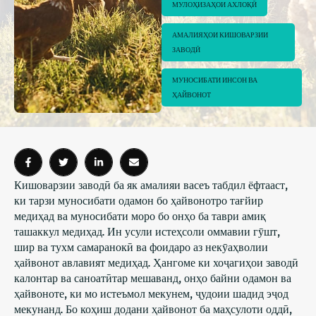
МУЛОҲИЗАҲОИ АХЛОҚӢ
АМАЛИЯҲОИ КИШОВАРЗИИ 
ЗАВОДӢ
МУНОСИБАТИ ИНСОН ВА 
ҲАЙВОНОТ
Кишоварзии заводӣ ба як амалияи васеъ табдил ёфтааст,
ки тарзи муносибати одамон бо ҳайвонотро тағйир
медиҳад ва муносибати моро бо онҳо ба таври амиқ
ташаккул медиҳад. Ин усули истеҳсоли оммавии гӯшт,
шир ва тухм самаранокӣ ва фоидаро аз некӯаҳволии
ҳайвонот авлавият медиҳад. Ҳангоме ки хоҷагиҳои заводӣ
калонтар ва саноатӣтар мешаванд, онҳо байни одамон ва
ҳайвоноте, ки мо истеъмол мекунем, ҷудоии шадид эҷод
мекунанд. Бо коҳиш додани ҳайвонот ба маҳсулоти оддӣ,