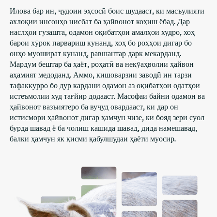
Илова бар ин, ҷудоии эҳсосӣ боис шудааст, ки масъулияти
ахлоқии инсонҳо нисбат ба ҳайвонот коҳиш ёбад. Дар
наслҳои гузашта, одамон оқибатҳои амалҳои худро, хоҳ
барои хӯрок парвариш кунанд, хоҳ бо роҳҳои дигар бо
онҳо муошират кунанд, равшантар дарк мекарданд.
Мардум бештар ба ҳаёт, роҳатӣ ва некӯаҳволии ҳайвон
аҳамият медоданд. Аммо, кишоварзии заводӣ ин тарзи
тафаккурро бо дур кардани одамон аз оқибатҳои одатҳои
истеъмолии худ тағйир додааст. Масофаи байни одамон ва
ҳайвонот вазъиятеро ба вуҷуд овардааст, ки дар он
истисмори ҳайвонот дигар ҳамчун чизе, ки бояд зери суол
бурда шавад ё ба чолиш кашида шавад, дида намешавад,
балки ҳамчун як қисми қабулшудаи ҳаёти муосир.