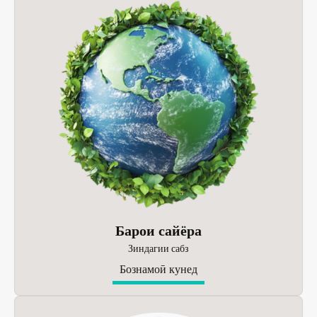
Барои сайёра
Зиндагии сабз
Бознамоӣ кунед