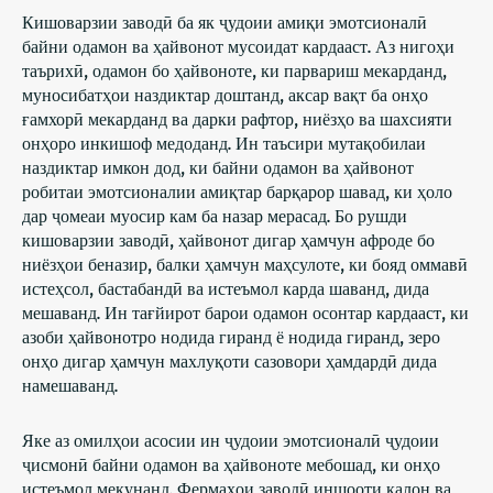
Кишоварзии заводӣ ба як ҷудоии амиқи эмотсионалӣ
байни одамон ва ҳайвонот мусоидат кардааст. Аз нигоҳи
таърихӣ, одамон бо ҳайвоноте, ки парвариш мекарданд,
муносибатҳои наздиктар доштанд, аксар вақт ба онҳо
ғамхорӣ мекарданд ва дарки рафтор, ниёзҳо ва шахсияти
онҳоро инкишоф медоданд. Ин таъсири мутақобилаи
наздиктар имкон дод, ки байни одамон ва ҳайвонот
робитаи эмотсионалии амиқтар барқарор шавад, ки ҳоло
дар ҷомеаи муосир кам ба назар мерасад. Бо рушди
кишоварзии заводӣ, ҳайвонот дигар ҳамчун афроде бо
ниёзҳои беназир, балки ҳамчун маҳсулоте, ки бояд оммавӣ
истеҳсол, бастабандӣ ва истеъмол карда шаванд, дида
мешаванд. Ин тағйирот барои одамон осонтар кардааст, ки
азоби ҳайвонотро нодида гиранд ё нодида гиранд, зеро
онҳо дигар ҳамчун махлуқоти сазовори ҳамдардӣ дида
намешаванд.
Яке аз омилҳои асосии ин ҷудоии эмотсионалӣ ҷудоии
ҷисмонӣ байни одамон ва ҳайвоноте мебошад, ки онҳо
истеъмол мекунанд. Фермаҳои заводӣ иншооти калон ва