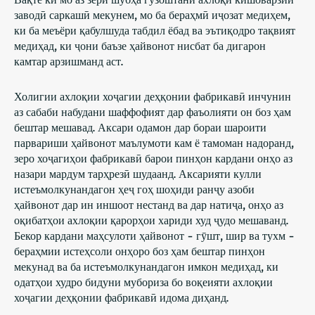
заводӣ саркашӣ мекунем, мо ба бераҳмӣ иҷозат медиҳем,
ки ба меъёри қабулшуда табдил ёбад ва эътиқодро тақвият
медиҳад, ки ҷони баъзе ҳайвонот нисбат ба дигарон
камтар арзишманд аст.
Холигии ахлоқии хоҷагии деҳқонии фабрикавӣ инчунин
аз сабаби набудани шаффофият дар фаъолияти он боз ҳам
бештар мешавад. Аксари одамон дар бораи шароити
парвариши ҳайвонот маълумоти кам ё тамоман надоранд,
зеро хоҷагиҳои фабрикавӣ барои пинҳон кардани онҳо аз
назари мардум тарҳрезӣ шудаанд. Аксарияти кулли
истеъмолкунандагон ҳеҷ гоҳ шоҳиди ранҷу азоби
ҳайвонот дар ин иншоот нестанд ва дар натиҷа, онҳо аз
оқибатҳои ахлоқии қарорҳои хариди худ ҷудо мешаванд.
Бекор кардани маҳсулоти ҳайвонот - гӯшт, шир ва тухм -
бераҳмии истеҳсоли онҳоро боз ҳам бештар пинҳон
мекунад ва ба истеъмолкунандагон имкон медиҳад, ки
одатҳои худро бидуни мубориза бо воқеияти ахлоқии
хоҷагии деҳқонии фабрикавӣ идома диҳанд.