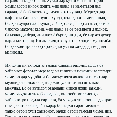
ҳомиладорӣ нигоҳ дошта мешаванд ва наметавонанд
гарданд ё бо бачаҳои худ муошират кунанд. Мурғҳо дар
қафасҳои батареяӣ чунон хурд ҳастанд, ки наметавонанд
болҳои худро паҳн кунанд. Говҳо аксар вақт аз дастрасӣ ба
чарогоҳ маҳрум карда мешаванд ва ба расмиёти дарднок,
ба монанди буридани шох ё буридани дум, бе наркоз дучор
карда мешаванд. Ин амалияҳо зарурати ахлоқии муносибат
бо ҳайвонотро бо эҳтиром, дилсӯзӣ ва ҳамдардӣ нодида
мегиранд.
Ин холигии ахлоқӣ аз зарари фаврии расонидашуда ба
ҳайвонот фаротар меравад; он инчунин нокомии васеътари
ҷомеаро дар муқобила бо масъулияти ахлоқии инсон дар
муоширати онҳо бо дигар мавҷудоти зинда инъикос
мекунад. Бо ба эътидол овардани кишоварзии заводӣ,
ҷомеа якҷоя интихоб кардааст, ки азоби миллионҳо
ҳайвонотро нодида гирифта, ба маҳсулоти арзон ва дастрас
ниёз дошта бошад. Ин қарор бо нархи гарон меояд - на
танҳо барои худи ҳайвонот, балки барои тамоми ҷомеа низ.
Вақте ки мо аз зери шубҳа гузоштани ахлоқи кишоварзии