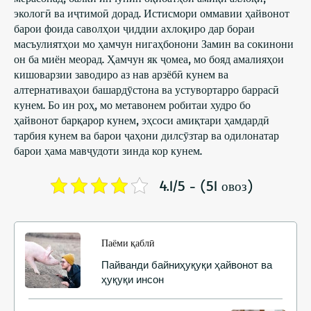
экологӣ ва иҷтимоӣ дорад. Истисмори оммавии ҳайвонот
барои фоида саволҳои ҷиддии ахлоқиро дар бораи
масъулиятҳои мо ҳамчун нигаҳбонони Замин ва сокинони
он ба миён меорад. Ҳамчун як ҷомеа, мо бояд амалияҳои
кишоварзии заводиро аз нав арзёбӣ кунем ва
алтернативаҳои башардӯстона ва устувортарро баррасӣ
кунем. Бо ин роҳ, мо метавонем робитаи худро бо
ҳайвонот барқарор кунем, эҳсоси амиқтари ҳамдардӣ
тарбия кунем ва барои ҷаҳони дилсӯзтар ва одилонатар
барои ҳама мавҷудоти зинда кор кунем.
4.1/5 - (51 овоз)
Паёми қаблӣ
Пайванди байниҳуқуқи ҳайвонот ва
ҳуқуқи инсон