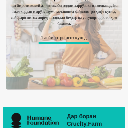
Тағйироти воқеӣ аз интихоби оддии ҳаррӯза оғоз мешавад. Бо
амал кардан имрӯз, шумо метавонед ҳайвонотро ҳифз кунед,
сайёраро нигоҳ доред ва ояндаи беҳтар ва устувортарро илҳом
бахшед.
Тағйиротро оғоз кунед
Дар бораи
Cruelty.Farm