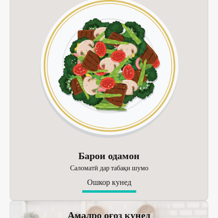
Барои одамон
Саломатӣ дар табақи шумо
Ошкор кунед
Амалро оғоз кунед