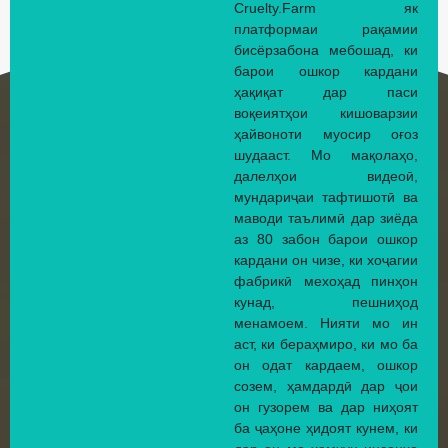
Cruelty.Farm як
платформаи рақамии
бисёрзабона мебошад, ки
барои ошкор кардани
ҳақиқат дар паси
воқеиятҳои кишоварзии
ҳайвоноти муосир оғоз
шудааст. Мо мақолаҳо,
далелҳои видеоӣ,
мундариҷаи тафтишотӣ ва
маводи таълимӣ дар зиёда
аз 80 забон барои ошкор
кардани он чизе, ки хоҷагии
фабрикӣ мехоҳад пинҳон
кунад, пешниҳод
менамоем. Нияти мо ин
аст, ки бераҳмиро, ки мо ба
он одат кардаем, ошкор
созем, ҳамдардӣ дар ҷои
он гузорем ва дар ниҳоят
ба ҷаҳоне ҳидоят кунем, ки