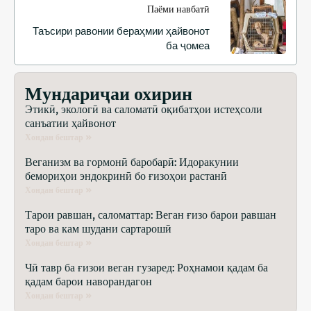
Паёми навбатӣ
Таъсири равонии бераҳмии ҳайвонот
ба ҷомеа
Мундариҷаи охирин
Этикӣ, экологӣ ва саломатӣ оқибатҳои истеҳсоли
санъатии ҳайвонот
Хондан бештар »
Веганизм ва гормонӣ баробарӣ: Идоракунии
бемориҳои эндокринӣ бо ғизоҳои растанӣ
Хондан бештар »
Тарои равшан, саломаттар: Веган ғизо барои равшан
таро ва кам шудани сартарошӣ
Хондан бештар »
Чӣ тавр ба ғизои веган гузаред: Роҳнамои қадам ба
қадам барои наворандагон
Хондан бештар »