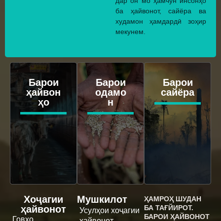
дар он мо ҳамчун инсонҳо
ба ҳайвонот, сайёра ва
худамон ҳамдардӣ зоҳир
мекунем.
Барои
Барои
Барои
ҳайвон
одамо
сайёра
ҳо
н
Хоҷагии
Мушкилот
ҲАМРОҲ ШУДАН
ҳайвонот
БА ТАҒЙИРОТ.
Усулҳои хоҷагии
БАРОИ ҲАЙВОНОТ
Говҳо
ҳайвонот