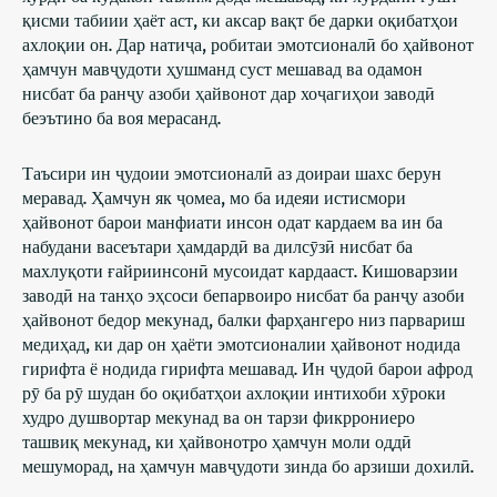
қисми табиии ҳаёт аст, ки аксар вақт бе дарки оқибатҳои
ахлоқии он. Дар натиҷа, робитаи эмотсионалӣ бо ҳайвонот
ҳамчун мавҷудоти ҳушманд суст мешавад ва одамон
нисбат ба ранҷу азоби ҳайвонот дар хоҷагиҳои заводӣ
беэътино ба воя мерасанд.
Таъсири ин ҷудоии эмотсионалӣ аз доираи шахс берун
меравад. Ҳамчун як ҷомеа, мо ба идеяи истисмори
ҳайвонот барои манфиати инсон одат кардаем ва ин ба
набудани васеътари ҳамдардӣ ва дилсӯзӣ нисбат ба
махлуқоти ғайриинсонӣ мусоидат кардааст. Кишоварзии
заводӣ на танҳо эҳсоси бепарвоиро нисбат ба ранҷу азоби
ҳайвонот бедор мекунад, балки фарҳангеро низ парвариш
медиҳад, ки дар он ҳаёти эмотсионалии ҳайвонот нодида
гирифта ё нодида гирифта мешавад. Ин ҷудоӣ барои афрод
рӯ ба рӯ шудан бо оқибатҳои ахлоқии интихоби хӯроки
худро душвортар мекунад ва он тарзи фикррониеро
ташвиқ мекунад, ки ҳайвонотро ҳамчун моли оддӣ
мешуморад, на ҳамчун мавҷудоти зинда бо арзиши дохилӣ.