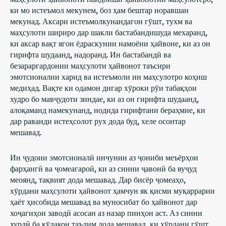
ки мо истеъмол мекунем, боз ҳам бештар норавшан
мекунад. Аксари истеъмолкунандагон гӯшт, тухм ва
маҳсулоти шириро дар шакли бастабандишуда мехаранд,
ки аксар вақт ягон ёдраскунии намоёни ҳайвоне, ки аз он
гирифта шудаанд, надоранд. Ин бастабандӣ ва
безараргардонии маҳсулоти ҳайвонот таъсири
эмотсионалии харид ва истеъмоли ин маҳсулотро коҳиш
медиҳад. Вақте ки одамон дигар хӯроки рӯи табақҳои
худро бо мавҷудоти зиндае, ки аз он гирифта шудаанд,
алоқаманд намекунанд, нодида гирифтани бераҳмие, ки
дар раванди истеҳсолот рух дода буд, хеле осонтар
мешавад.
Ин ҷудоии эмотсионалӣ инчунин аз ҷониби меъёрҳои
фарҳангӣ ва ҷомеагароӣ, ки аз синни ҷавонӣ ба вуҷуд
меоянд, тақвият дода мешавад. Дар бисёр ҷомеаҳо,
хӯрдани маҳсулоти ҳайвонот ҳамчун як қисми муқаррарии
ҳаёт ҳисобида мешавад ва муносибат бо ҳайвонот дар
хоҷагиҳои заводӣ асосан аз назар пинҳон аст. Аз синни
хурдӣ ба кӯдакон таълим дода мешавад, ки хӯрдани гӯшт