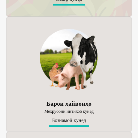
Барои ҳайвонҳо
Меҳрубонӣ интихоб кунед
Бознамоӣ кунед