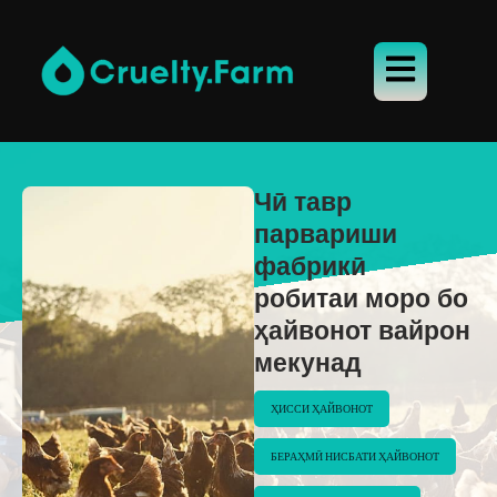
Чӣ тавр
парвариши
фабрикӣ
робитаи моро бо
ҳайвонот вайрон
мекунад
ҲИССИ ҲАЙВОНОТ
БЕРАҲМӢ НИСБАТИ ҲАЙВОНОТ