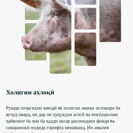
Холигии ахлоқӣ
Рушди хоҷагиҳои заводӣ як холигии амиқи ахлоқиро ба
вуҷуд овард, ки дар он ҳуқуқҳои асосӣ ва некӯаҳволии
ҳайвонот ба ҷои ба ҳадди аксар расонидани фоида ва
самаранокӣ нодида гирифта мешаванд. Ин амалия