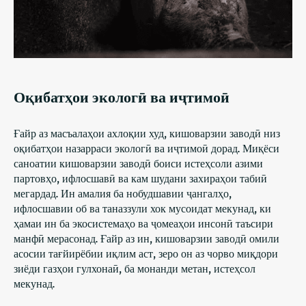
Оқибатҳои экологӣ ва иҷтимоӣ
Ғайр аз масъалаҳои ахлоқии худ, кишоварзии заводӣ низ
оқибатҳои назарраси экологӣ ва иҷтимоӣ дорад. Миқёси
саноатии кишоварзии заводӣ боиси истеҳсоли азими
партовҳо, ифлосшавӣ ва кам шудани захираҳои табиӣ
мегардад. Ин амалия ба нобудшавии ҷангалҳо,
ифлосшавии об ва таназзули хок мусоидат мекунад, ки
ҳамаи ин ба экосистемаҳо ва ҷомеаҳои инсонӣ таъсири
манфӣ мерасонад. Ғайр аз ин, кишоварзии заводӣ омили
асосии тағйирёбии иқлим аст, зеро он аз чорво миқдори
зиёди газҳои гулхонаӣ, ба монанди метан, истеҳсол
мекунад.