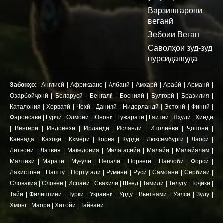
Варзишгарони
веганӣ
Зебоии Веган
Саволҳои зуд-зуд
пурсидашуда
Забонҳо:
Англисӣ
|
Африкаанс
|
Албанӣ
|
Амхарӣ
|
Арабӣ
|
Арманӣ
|
Озарбойҷонӣ
|
Беларусӣ
|
Бенгалӣ
|
Боснияӣ
|
Булғорӣ
|
Бразилия
|
Каталония
|
Хорватӣ
|
Чехӣ
|
Данияӣ
|
Нидерландӣ
|
Эстонӣ
|
Финнӣ
|
Фаронсавӣ
|
Гурҷӣ
|
Олмонӣ
|
Юнонӣ
|
Гужарати
|
Гаитиӣ
|
Яҳудӣ
|
Ҳинди
|
Венгерӣ
|
Индонезӣ
|
Ирландӣ
|
Исландӣ
|
Итолиёвӣ
|
Ҷопонӣ
|
Каннада
|
Қазоқӣ
|
Кхмерӣ
|
Корея
|
Курдӣ
|
Люксембургӣ
|
Лаосӣ
|
Литвонӣ
|
Латвия
|
Македония
|
Малагасийӣ
|
Малайӣ
|
Малайялам
|
Малтизӣ
|
Марати
|
Муғулӣ
|
Непалӣ
|
Норвегӣ
|
Панҷобӣ
|
Форсӣ
|
Лаҳистонӣ
|
Пашту
|
Португалӣ
|
Руминӣ
|
Русӣ
|
Самоанӣ
|
Сербияӣ
|
Словакия
|
Словен
|
Испанӣ
|
Свахили
|
Швед
|
Тамилӣ
|
Телугу
|
Тоҷикӣ
|
Тайӣ
|
Филиппинӣ
|
Туркӣ
|
Украинӣ
|
Урду
|
Вьетнамӣ
|
Уэлсӣ
|
Зулу
|
Хмонг
|
Маори
|
Хитойӣ
|
Тайванӣ