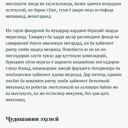
махлуқоти зинда ва эҳсоскунанда, балки ҳамчун воҳидҳои
истеҳсолӣ, ки барои гӯшт, тухм ё шири онҳо истифода
мешаванд, менигаранд.
Ин тарзи фикрронӣ ба муқаррар кардани бераҳмӣ оварда
мерасонад. Тамаркуз ба ҳадди аксар расонидани фоида ва
самаранокӣ боиси амалияҳое мегардад, ки ба ҳайвонот
ранҷу азоби шадид меоранд. Новобаста аз он ки ин
нигоҳдории сахти хукҳо дар қуттиҳои ҳомиладорӣ,
буридани нӯли мурғҳо ё шароити ваҳшиёнаи нигоҳдории
говҳо бошад, кишоварзии заводӣ фарҳанги бепарвоиро ба
некӯаҳволии ҳайвонот идома медиҳад. Дар натиҷа, одамон
нисбат ба воқеияти ранҷу азоби ҳайвонот беэътиноӣ
мекунанд ва робитаи эмотсионалӣ ва ахлоқиро байни мо
ва махлуқоте, ки мо истисмор мекунем, боз ҳам қатъ
мекунанд.
Ҷудошавии эҳсосӣ