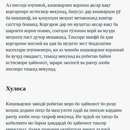
Аз нигоҳи иҷтимоӣ, кишоварзии корхона аксар вақт
коргаронро истисмор мекунад, бахусус дар кишварҳои рӯ
ба инкишоф, ки қонунҳои меҳнат метавонанд камтар
сахтгир бошанд. Коргарон дар ин муҳитҳо аксар вақт ба
шароити кории ноамн, соатҳои тӯлонии корӣ ва музди
меҳнати паст дучор мешаванд. Таъсири манфӣ ба ҳам
коргарони инсонӣ ва ҳам ба муҳити зист беадолатии
васеътари иҷтимоиеро, ки аз ҷониби кишоварзии корхонаӣ
ба вуҷуд омадааст, таъкид мекунад ва робитаи байни
истисмори ҳайвонот, зарари экологӣ ва ранҷу азоби
инсонро таъкид мекунад.
Хулоса
Кишоварзии заводӣ робитаи моро бо ҳайвонот бо роҳи
коҳиш додани онҳо ба маҳсулоти оддӣ ва пинҳон кардани
ранҷу азоби онҳо таҳриф мекунад. Ин ҷудоӣ на танҳо ба
қобилияти мо барои ҳамдардӣ бо ҳайвонот таъсир
мерасонад, балки инчунин оқибатҳои амиқи ахлоқӣ,