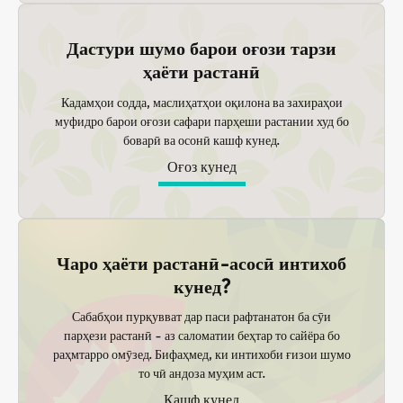
Дастури шумо барои оғози тарзи
ҳаёти растанӣ
Кадамҳои содда, маслиҳатҳои оқилона ва захираҳои
муфидро барои оғози сафари парҳеши растании худ бо
боварӣ ва осонӣ кашф кунед.
Оғоз кунед
Чаро ҳаёти растанӣ-асосӣ интихоб
кунед?
Сабабҳои пурқувват дар паси рафтанатон ба сӯи
парҳези растанӣ - аз саломатии беҳтар то сайёра бо
раҳмтарро омӯзед. Бифаҳмед, ки интихоби ғизои шумо
то чӣ андоза муҳим аст.
Кашф кунед