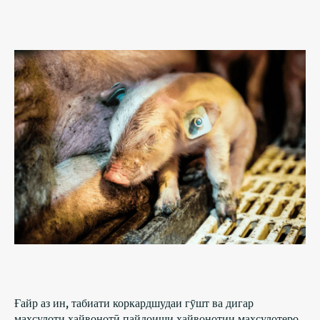
Ғайр аз ин, табиати коркардшудаи гӯшт ва дигар
маҳсулоти ҳайвонотӣ пайдоиши ҳайвонотии маҳсулотеро,