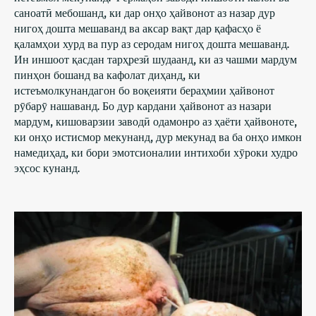
саноатӣ мебошанд, ки дар онҳо ҳайвонот аз назар дур
нигоҳ дошта мешаванд ва аксар вақт дар қафасҳо ё
қаламҳои хурд ва пур аз серодам нигоҳ дошта мешаванд.
Ин иншоот қасдан тарҳрезӣ шудаанд, ки аз чашми мардум
пинҳон бошанд ва кафолат диҳанд, ки
истеъмолкунандагон бо воқеияти бераҳмии ҳайвонот
рӯбарӯ нашаванд. Бо дур кардани ҳайвонот аз назари
мардум, кишоварзии заводӣ одамонро аз ҳаёти ҳайвоноте,
ки онҳо истисмор мекунанд, дур мекунад ва ба онҳо имкон
намедиҳад, ки бори эмотсионалии интихоби хӯроки худро
эҳсос кунанд.