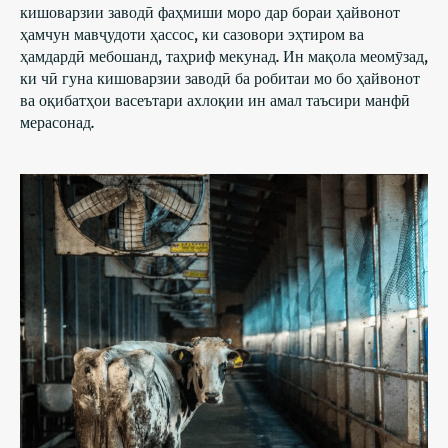
кишоварзии заводӣ фаҳмиши моро дар бораи ҳайвонот
ҳамчун мавҷудоти ҳассос, ки сазовори эҳтиром ва
ҳамдардӣ мебошанд, таҳриф мекунад. Ин мақола меомӯзад,
ки чӣ гуна кишоварзии заводӣ ба робитаи мо бо ҳайвонот
ва оқибатҳои васеътари ахлоқии ин амал таъсири манфӣ
мерасонад.