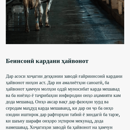
Беинсонӣ кардани ҳайвонот
Дар асоси хоҷагии деҳқонии заводӣ ғайриинсонӣ кардани
ҳайвонот ниҳон аст. Дар ин амалиётҳои саноатӣ, ба
ҳайвонот ҳамчун молҳои оддӣ муносибат карда мешавад
ва ба ниёзҳо ё таҷрибаҳои инфиродии онҳо аҳамияти кам
дода мешавад. Онҳо аксар вақт дар фазоҳои хурд ва
серодам маҳдуд карда мешаванд, ки дар он ҷо ба онҳо
озодии иштирок дар рафторҳои табиӣ ё зиндагӣ ба тарзе,
ки шаъну шарафи онҳоро эҳтиром мекунад, дода
намешавад. Хоҷагиҳои заводӣ ба ҳайвонот на ҳамчун