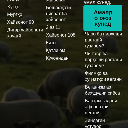
АМАЛ КУНЕД.
Хукҳо
Бешафқатӣ
Амалр
нисбат ба
Мурғҳо
о оғоз
ҳайвонот
Ҳайвонот 90
кунед
2 аз 11
Дигар ҳайвоноти
Чаро ба парҳеши
Ҳайвонот 108
хоҷагӣ
растанӣ
Ғизо
гузарем?
Қатли ом
Чӣ тавр ба
Кӯчонидан
парҳеши растанӣ
гузарем?
Филмҳо ва
ҳуҷҷатҳои веганӣ
Веганизм аз
беҳудудии сиёсат
Барҳам задани
афсонаҳои
веганӣ
Зиндагии
устувор