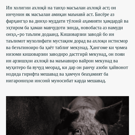
Ин холигии ахлоқӣ на танҳо масъалаи ахлоқӣ аст; он
инчунин як масъалаи амиқан маънавӣ аст. Бисёре аз
фарҳангҳо ва динҳо муддати тӯлонӣ аҳамияти ҳамдардӣ ва
эҳтиром ба ҳамаи мавҷудоти зинда, новобаста аз намуди
онҳо,-ро таълим додаанд. Кишоварзии заводӣ бо ин
таълимот мухолифати мустақим дорад ва ахлоқи истисмор
ва беэътиноиро ба ҳаёт таблиғ мекунад. Ҳангоме ки ҷомеа
низоми кишоварзии заводиро дастгирӣ мекунад, он пояи
ин арзишҳои ахлоқӣ ва маънавиро вайрон мекунад ва
муҳитеро ба вуҷуд меорад, ки дар он ранҷу азоби ҳайвонот
нодида гирифта мешавад ва ҳамчун беаҳамият ба
нигарониҳои инсонӣ муносибат карда мешавад.