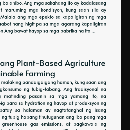
g balahibo. Ang mga sakahang ito ay kadalasang
at maruming mga kondisyon, kung saan sila ay
. Malala ang mga epekto sa kapaligiran ng mga
aabot nang higit pa sa mga agarang kapaligiran
yon Ang bawat hayop sa mga pabrika na ito …
ang Plant-Based Agriculture
ainable Farming
ng malaking pandaigdigang hamon, kung saan ang
gkonsumo ng tubig-tabang. Ang tradisyonal na
 matinding pasanin sa mga yamang ito, na
g para sa hydration ng hayop at produksyon ng
kabatay sa halaman ay nagtatanghal ng isang
d ng tubig habang tinutugunan ang iba pang mga
n, greenhouse gas emissions, at pagkawala ng