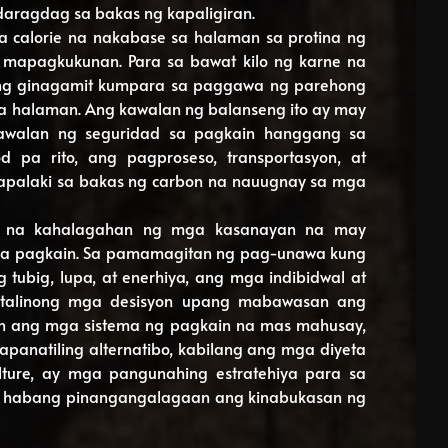
daragdag sa bakas ng kapaligiran.
 calorie na nakabase sa halaman sa protina ng
mapagkukunan. Para sa bawat kilo ng karne na
l ang ginagamit kumpara sa paggawa ng parehong
sa halaman. Ang kawalan ng balanseng ito ay may
walan ng seguridad sa pagkain hanggang sa
 pa rito, ang pagproseso, transportasyon, at
apalaki sa bakas ng carbon na nauugnay sa mga
ikal na kahalagahan ng mga kasanayan na may
sa pagkain. Sa pamamagitan ng pag-unawa kung
tubig, lupa, at enerhiya, ang mga indibidwal at
talinong mga desisyon upang mabawasan ang
an ang mga sistema ng pagkain na mas mahusay,
apanatiling alternatibo, kabilang ang mga diyeta
lture, ay mga pangunahing estratehiya para sa
habang pinangangalagaan ang kinabukasan ng