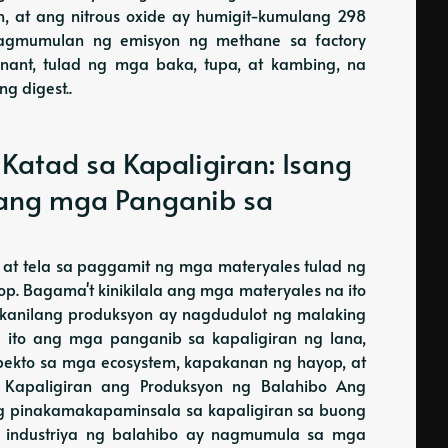
on, at ang nitrous oxide ay humigit-kumulang 298
agmumulan ng emisyon ng methane sa factory
ant, tulad ng mga baka, tupa, at kambing, na
 digest..
 Katad sa Kapaligiran: Isang
lang mga Panganib sa
 at tela sa paggamit ng mga materyales tulad ng
op. Bagama't kinikilala ang mga materyales na ito
ng kanilang produksyon ay nagdudulot ng malaking
ong ito ang mga panganib sa kapaligiran ng lana,
 epekto sa mga ecosystem, kapakanan ng hayop, at
 Kapaligiran ang Produksyon ng Balahibo Ang
ang pinakamakapaminsala sa kapaligiran sa buong
 industriya ng balahibo ay nagmumula sa mga