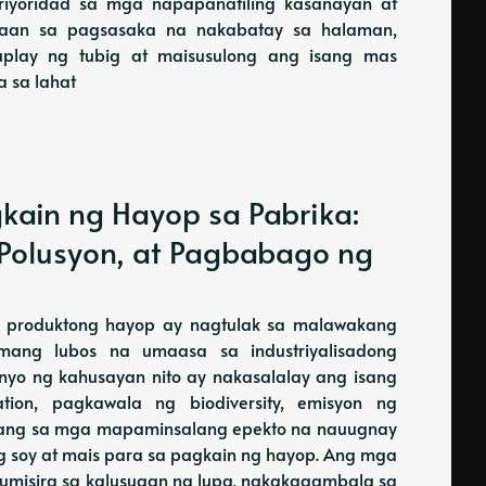
priyoridad sa mga napapanatiling kasanayan at
n sa pagsasaka na nakabatay sa halaman,
play ng tubig at maisusulong ang isang mas
 sa lahat
gkain ng Hayop sa Pabrika:
Polusyon, at Pagbabago ng
 produktong hayop ay nagtulak sa malawakang
emang lubos na umaasa sa industriyalisadong
anyo ng kahusayan nito ay nakasalalay ang isang
tion, pagkawala ng biodiversity, emisyon ng
lamang sa mga mapaminsalang epekto na nauugnay
g soy at mais para sa pagkain ng hayop. Ang mga
sumisira sa kalusugan ng lupa, nakakagambala sa