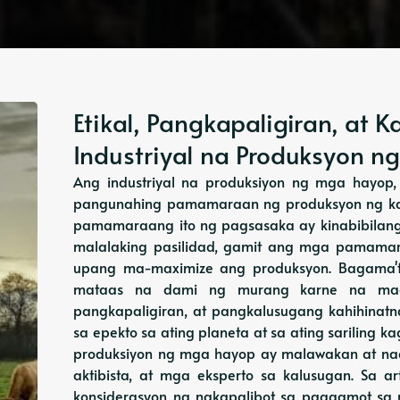
Etikal, Pangkapaligiran, at 
Industriyal na Produksyon n
Ang industriyal na produksiyon ng mga hayop, 
pangunahing pamamaraan ng produksyon ng karn
pamamaraang ito ng pagsasaka ay kinabibilan
malalaking pasilidad, gamit ang mga pamamaraa
upang ma-maximize ang produksyon. Bagama't
mataas na dami ng murang karne na maga
pangkapaligiran, at pangkalusugang kahihina
sa epekto sa ating planeta at sa ating sariling 
produksiyon ng mga hayop ay malawakan at nag
aktibista, at mga eksperto sa kalusugan. Sa art
konsiderasyon na nakapalibot sa paggamot sa