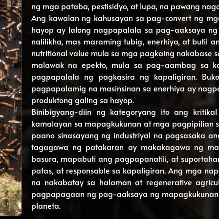
ng mga pataba, pestisidyo, at lupa, na pawang nag
Ang kawalan ng kahusayan sa pag-convert ng mga
hayop ay lalong nagpapalala sa pag-aaksaya ng 
nalilikha, mas maraming tubig, enerhiya, at buti
nutritional value mula sa mga pagkaing nakabase 
malawak na epekto, mula sa pag-aambag sa ka
pagpapalala ng pagkasira ng kapaligiran. Bukod
pagpapalamig na masinsinan sa enerhiya ay nagp
produktong galing sa hayop.
Binibigyang-diin ng kategoryang ito ang krit
kamalayan sa mapagkukunan at mga pagpipilian 
paano sinasayang ng industriyal na pagsasaka ang 
tagagawa ng patakaran ay makakagawa ng ma
basura, mapabuti ang pagpapanatili, at suportah
patas, at responsable sa kapaligiran. Ang mga nap
na nakabatay sa halaman at regenerative agricu
pagpapagaan ng pag-aaksaya ng mapagkukunan 
planeta.