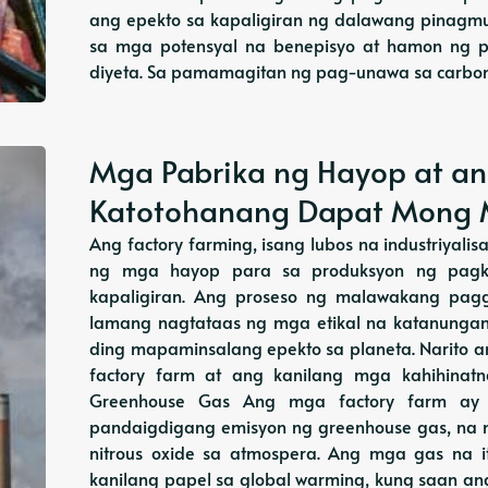
ang epekto sa kapaligiran ng dalawang pinagm
sa mga potensyal na benepisyo at hamon ng 
diyeta. Sa pamamagitan ng pag-unawa sa carbon f
Mga Pabrika ng Hayop at ang
Katotohanang Dapat Mong
Ang factory farming, isang lubos na industriy
ng mga hayop para sa produksyon ng pagka
kapaligiran. Ang proseso ng malawakang pa
lamang nagtataas ng mga etikal na katanunga
ding mapaminsalang epekto sa planeta. Narito 
factory farm at ang kanilang mga kahihinat
Greenhouse Gas Ang mga factory farm a
pandaigdigang emisyon ng greenhouse gas, na 
nitrous oxide sa atmospera. Ang mga gas na 
kanilang papel sa global warming, kung saan a