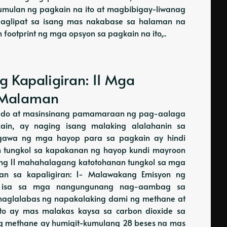
umulan ng pagkain na ito at magbibigay-liwanag
paglipat sa isang mas nakabase sa halaman na
ootprint ng mga opsyon sa pagkain na ito,..
 Kapaligiran: 11 Mga
 Malaman
alisado at masinsinang pamamaraan ng pag-aalaga
in, ay naging isang malaking alalahanin sa
ggawa ng mga hayop para sa pagkain ay hindi
n tungkol sa kapakanan ng hayop kundi mayroon
ang 11 mahahalagang katotohanan tungkol sa mga
nan sa kapaligiran: 1- Malawakang Emisyon ng
y isa sa mga nangungunang nag-aambag sa
naglalabas ng napakalaking dami ng methane at
ito ay mas malakas kaysa sa carbon dioxide sa
ng methane ay humigit-kumulang 28 beses na mas