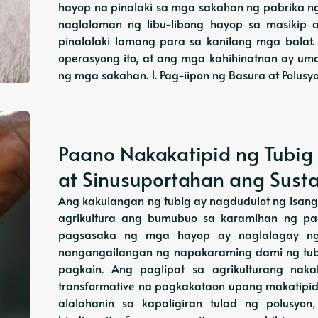
hayop na pinalaki sa mga sakahan ng pabrika n
naglalaman ng libu-libong hayop sa masikip 
pinalalaki lamang para sa kanilang mga balat
operasyong ito, at ang mga kahihinatnan ay um
ng mga sakahan. 1. Pag-iipon ng Basura at Polus
Paano Nakakatipid ng Tubig 
at Sinusuportahan ang Sust
Ang kakulangan ng tubig ay nagdudulot ng isa
agrikultura ang bumubuo sa karamihan ng pa
pagsasaka ng mga hayop ay naglalagay ng
nangangailangan ng napakaraming dami ng tubi
pagkain. Ang paglipat sa agrikulturang na
transformative na pagkakataon upang makatipi
alalahanin sa kapaligiran tulad ng polusyo