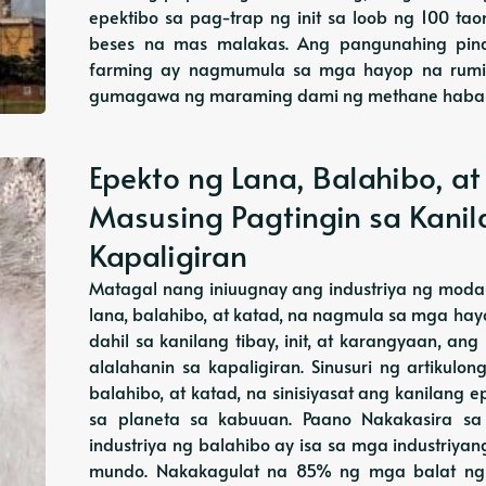
epektibo sa pag-trap ng init sa loob ng 100 ta
beses na mas malakas. Ang pangunahing pin
farming ay nagmumula sa mga hayop na rumin
gumagawa ng maraming dami ng methane habang
Epekto ng Lana, Balahibo, at
Masusing Pagtingin sa Kani
Kapaligiran
Matagal nang iniuugnay ang industriya ng moda
lana, balahibo, at katad, na nagmula sa mga hay
dahil sa kanilang tibay, init, at karangyaan, a
alalahanin sa kapaligiran. Sinusuri ng artikul
balahibo, at katad, na sinisiyasat ang kanilang
sa planeta sa kabuuan. Paano Nakakasira sa
industriya ng balahibo ay isa sa mga industriy
mundo. Nakakagulat na 85% ng mga balat ng