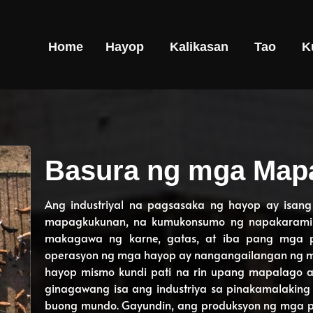
Home
Hayop
Kalikasan
Tao
K
Basura ng mga Map
Ang industriyal na pagsasaka ng hayop ay isang
mapagkukunan, na kumukonsumo ng napakaraming
makagawa ng karne, gatas, at iba pang mga p
operasyon ng mga hayop ay nangangailangan ng ma
hayop mismo kundi pati na rin upang mapalago 
ginagawang isa ang industriya sa pinakamalakin
buong mundo. Gayundin, ang produksyon ng mga p