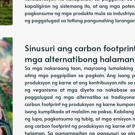
kapaligiran ng sistemang ito, at ang mga pot
pagkonsumo ng mga produkto mula sa industriy
ng paggalugad sa tatlong pangunahing larangang
Sinusuri ang carbon footprin
mga alternatibong halaman
Sa mga nakaraang taon, mayroong lumalaking p
ating mga pagpipilian sa pagkain. Ang isang 
produksyon ng karne at ang kontribusyon nito 
ng veganismo at mga diyeta na nakabase sa
paggalugad ng mga alternatibo sa tradisyo
carbon footprint ng produksyon ng karne kumpa
isang kumplikado at malalim na paksa. Kabilang 
ng lupa, pagkonsumo ng tubig, at mga emisyon ng 
ang carbon footprint ng produksyon ng karne at 
halaman. Sa pamamagitan ng pagsusuri sa pina