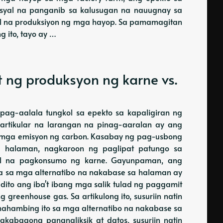
ensyal na panganib sa kalusugan na nauugnay sa
al na produksiyon ng mga hayop. Sa pamamagitan
 ito, tayo ay …
t ng produksyon ng karne vs.
ag-aalala tungkol sa epekto sa kapaligiran ng
partikular na larangan na pinag-aaralan ay ang
sa mga emisyon ng carbon. Kasabay ng pag-usbong
 halaman, nagkaroon ng paglipat patungo sa
nal na pagkonsumo ng karne. Gayunpaman, ang
ra sa mga alternatibo na nakabase sa halaman ay
dito ang iba't ibang mga salik tulad ng paggamit
greenhouse gas. Sa artikulong ito, susuriin natin
ihahambing ito sa mga alternatibo na nakabase sa
kabagong pananaliksik at datos, susuriin natin