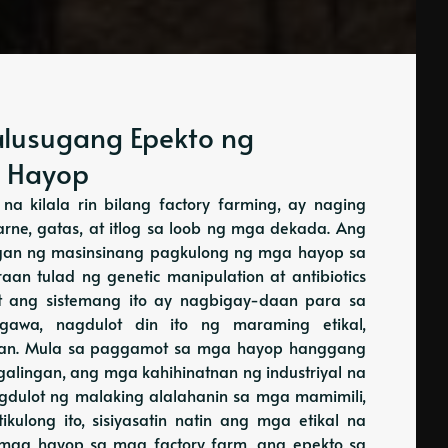
Kalusugang Epekto ng
g Hayop
na kilala rin bilang factory farming, ay naging
e, gatas, at itlog sa loob ng mga dekada. Ang
gan ng masinsinang pagkulong ng mga hayop sa
n tulad ng genetic manipulation at antibiotics
 ang sistemang ito ay nagbigay-daan para sa
wa, nagdulot din ito ng maraming etikal,
tnan. Mula sa paggamot sa mga hayop hanggang
kagalingan, ang mga kahihinatnan ng industriyal na
dulot ng malaking alalahanin sa mga mamimili,
ikulong ito, sisiyasatin natin ang mga etikal na
 mga hayop sa mga factory farm, ang epekto sa