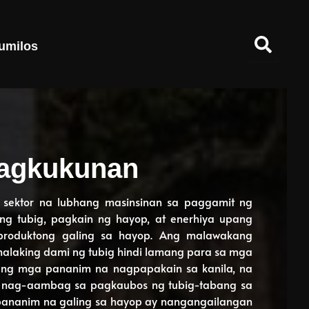
umilos
agkukunan
 sektor na lubhang masinsinan sa paggamit ng
 tubig, pagkain ng hayop, at enerhiya upang
roduktong galing sa hayop. Ang malawakang
laking dami ng tubig hindi lamang para sa mga
ang mga pananim na nagpapakain sa kanila, na
g nag-aambag sa pagkaubos ng tubig-tabang sa
ananim na galing sa hayop ay nangangailangan