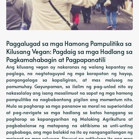
Paggalugad sa mga Hamong Pampulitika sa
Kilusang Vegan: Pagdaig sa mga Hadlang sa
Pagkamahabagin at Pagpapanatili
Ang kilusang vegan ay nakaranas ng walang kapantay na
paglago, na nagtataguyod ng mga karapatan ng hayop,
pangangalaga sa kapaligiran, at mas malusog na
pamumuhay. Gayunpaman, sa ilalim ng pag-unlad nito ay
nakasalalay ang isang masalimuot na sapot ng mga hamong
pampulitika na nagbabantang pigilan ang momentum nito.
Mula sa pagharap sa mga pananaw sa moral na superioridad
at pag-navigate sa mga hadlang sa batas hanggang sa
pagharap sa kapangyarihan ng Malaking Agrikultura at
pagbabalanse ng matapang na aktibismo sa unti-unting
pagbabago, ang mga balakid na ito ay nangangailangan ng
maingat na mga solusyon. Sinusuri ng artikulong ito ang mga