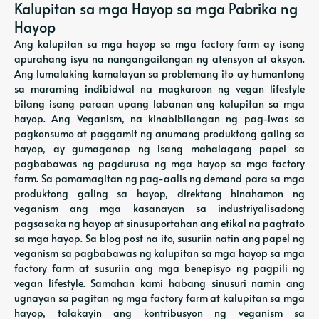
Kalupitan sa mga Hayop sa mga Pabrika ng
Hayop
Ang kalupitan sa mga hayop sa mga factory farm ay isang
apurahang isyu na nangangailangan ng atensyon at aksyon.
Ang lumalaking kamalayan sa problemang ito ay humantong
sa maraming indibidwal na magkaroon ng vegan lifestyle
bilang isang paraan upang labanan ang kalupitan sa mga
hayop. Ang Veganism, na kinabibilangan ng pag-iwas sa
pagkonsumo at paggamit ng anumang produktong galing sa
hayop, ay gumaganap ng isang mahalagang papel sa
pagbabawas ng pagdurusa ng mga hayop sa mga factory
farm. Sa pamamagitan ng pag-aalis ng demand para sa mga
produktong galing sa hayop, direktang hinahamon ng
veganism ang mga kasanayan sa industriyalisadong
pagsasaka ng hayop at sinusuportahan ang etikal na pagtrato
sa mga hayop. Sa blog post na ito, susuriin natin ang papel ng
veganism sa pagbabawas ng kalupitan sa mga hayop sa mga
factory farm at susuriin ang mga benepisyo ng pagpili ng
vegan lifestyle. Samahan kami habang sinusuri namin ang
ugnayan sa pagitan ng mga factory farm at kalupitan sa mga
hayop, talakayin ang kontribusyon ng veganism sa