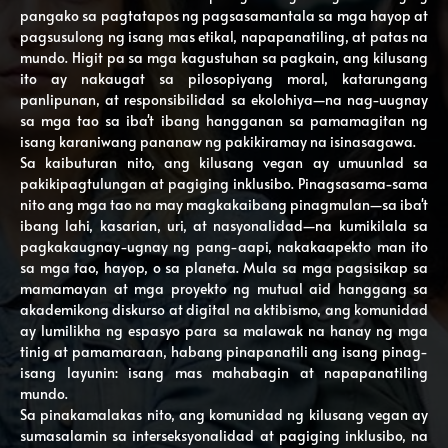
pangako sa pagtatapos ng pagsasamantala sa mga hayop at
pagsusulong ng isang mas etikal, napapanatiling, at patas na
mundo. Higit pa sa mga kagustuhan sa pagkain, ang kilusang
ito ay nakaugat sa pilosopiyang moral, katarungang
panlipunan, at responsibilidad sa ekolohiya—na nag-uugnay
sa mga tao sa iba't ibang hangganan sa pamamagitan ng
isang karaniwang pananaw ng pakikiramay na isinasagawa.
Sa kaibuturan nito, ang kilusang vegan ay umuunlad sa
pakikipagtulungan at pagiging inklusibo. Pinagsasama-sama
nito ang mga tao na may magkakaibang pinagmulan—sa iba't
ibang lahi, kasarian, uri, at nasyonalidad—na kumikilala sa
pagkakaugnay-ugnay ng pang-aapi, nakakaapekto man ito
sa mga tao, hayop, o sa planeta. Mula sa mga pagsisikap sa
mamamayan at mga proyekto ng mutual aid hanggang sa
akademikong diskurso at digital na aktibismo, ang komunidad
ay lumilikha ng espasyo para sa malawak na hanay ng mga
tinig at pamamaraan, habang pinapanatili ang isang pinag-
isang layunin: isang mas mahabagin at napapanatiling
mundo.
Sa pinakamalakas nito, ang komunidad ng kilusang vegan ay
sumasalamin sa interseksyonalidad at pagiging inklusibo, na