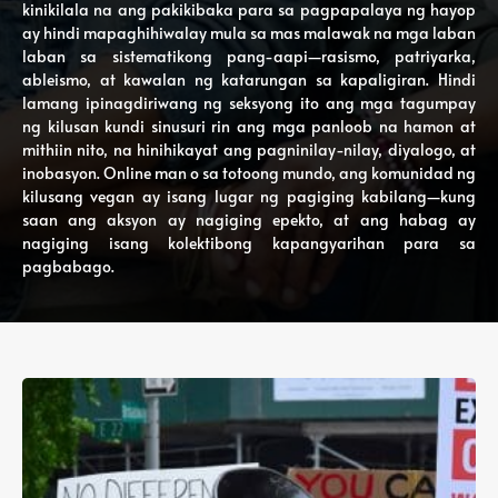
kinikilala na ang pakikibaka para sa pagpapalaya ng hayop
ay hindi mapaghihiwalay mula sa mas malawak na mga laban
laban sa sistematikong pang-aapi—rasismo, patriyarka,
ableismo, at kawalan ng katarungan sa kapaligiran. Hindi
lamang ipinagdiriwang ng seksyong ito ang mga tagumpay
ng kilusan kundi sinusuri rin ang mga panloob na hamon at
mithiin nito, na hinihikayat ang pagninilay-nilay, diyalogo, at
inobasyon. Online man o sa totoong mundo, ang komunidad ng
kilusang vegan ay isang lugar ng pagiging kabilang—kung
saan ang aksyon ay nagiging epekto, at ang habag ay
nagiging isang kolektibong kapangyarihan para sa
pagbabago.