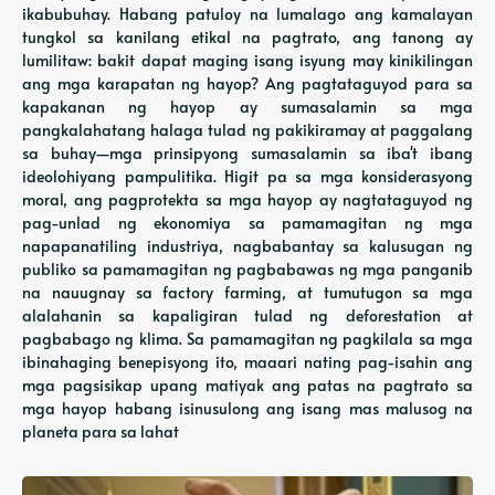
ikabubuhay. Habang patuloy na lumalago ang kamalayan
tungkol sa kanilang etikal na pagtrato, ang tanong ay
lumilitaw: bakit dapat maging isang isyung may kinikilingan
ang mga karapatan ng hayop? Ang pagtataguyod para sa
kapakanan ng hayop ay sumasalamin sa mga
pangkalahatang halaga tulad ng pakikiramay at paggalang
sa buhay—mga prinsipyong sumasalamin sa iba't ibang
ideolohiyang pampulitika. Higit pa sa mga konsiderasyong
moral, ang pagprotekta sa mga hayop ay nagtataguyod ng
pag-unlad ng ekonomiya sa pamamagitan ng mga
napapanatiling industriya, nagbabantay sa kalusugan ng
publiko sa pamamagitan ng pagbabawas ng mga panganib
na nauugnay sa factory farming, at tumutugon sa mga
alalahanin sa kapaligiran tulad ng deforestation at
pagbabago ng klima. Sa pamamagitan ng pagkilala sa mga
ibinahaging benepisyong ito, maaari nating pag-isahin ang
mga pagsisikap upang matiyak ang patas na pagtrato sa
mga hayop habang isinusulong ang isang mas malusog na
planeta para sa lahat