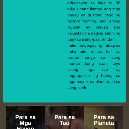
edukasyon sa higit sa 80
wika upang ilantad ang mga
bagay na gustong itago ng
factory farming. Ang aming
layunin ay ihayag ang
kalupitan na naging sanhi ng
pagkawalang-pakiramdam
natin, magbigay ng habag sa
halip nito, at sa huli ay
turuan tungo sa isang
mundo kung saan tayo
bilang mga tao ay
nagpapakita ng habag sa
mga hayop, sa planeta, at sa
ating sarili.
Para sa
Para sa
Para sa
Mga
Tao
Planeta
Hayop