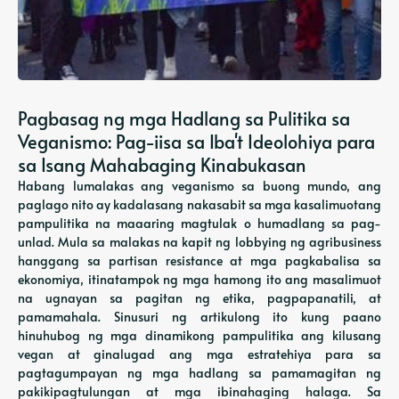
Pagbasag ng mga Hadlang sa Pulitika sa
Veganismo: Pag-iisa sa Iba't Ideolohiya para
sa Isang Mahabaging Kinabukasan
Habang lumalakas ang veganismo sa buong mundo, ang
paglago nito ay kadalasang nakasabit sa mga kasalimuotang
pampulitika na maaaring magtulak o humadlang sa pag-
unlad. Mula sa malakas na kapit ng lobbying ng agribusiness
hanggang sa partisan resistance at mga pagkabalisa sa
ekonomiya, itinatampok ng mga hamong ito ang masalimuot
na ugnayan sa pagitan ng etika, pagpapanatili, at
pamamahala. Sinusuri ng artikulong ito kung paano
hinuhubog ng mga dinamikong pampulitika ang kilusang
vegan at ginalugad ang mga estratehiya para sa
pagtagumpayan ng mga hadlang sa pamamagitan ng
pakikipagtulungan at mga ibinahaging halaga. Sa