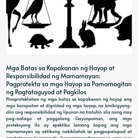
Mga Batas sa Kapakanan ng Hayop at
Responsibilidad ng Mamamayan:
Pagprotekta sa mga Hayop sa Pamamagitan
ng Pagtataguyod at Pagkilos
Pinoprotektahan ng mga batas sa kapakanan ng hayop ang
mga karapatan at dignidad ng mga hayop, na binibigyang-
diin ang responsibilidad ng lipunan na tratuhin sila nang may
pag-aalaga at paggalang. Gayunpaman, ang mga
proteksyong ito ay epektibo lamang kapag ang mga
mamamayan ay aktibong nakikilahok sa pagpapatupad at
pagtataguyod ng mga ito. Sa pamamagitan ng pag-unawa sa