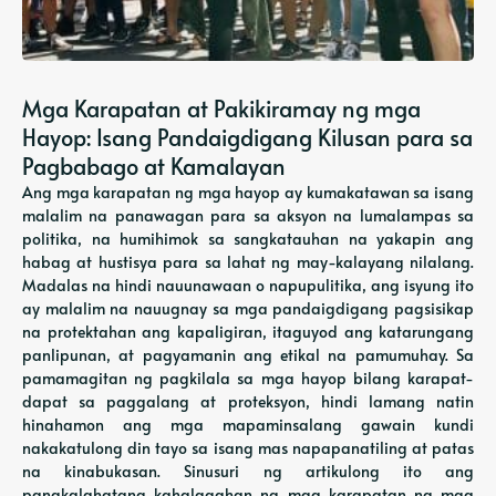
Mga Karapatan at Pakikiramay ng mga
Hayop: Isang Pandaigdigang Kilusan para sa
Pagbabago at Kamalayan
Ang mga karapatan ng mga hayop ay kumakatawan sa isang
malalim na panawagan para sa aksyon na lumalampas sa
politika, na humihimok sa sangkatauhan na yakapin ang
habag at hustisya para sa lahat ng may-kalayang nilalang.
Madalas na hindi nauunawaan o napupulitika, ang isyung ito
ay malalim na nauugnay sa mga pandaigdigang pagsisikap
na protektahan ang kapaligiran, itaguyod ang katarungang
panlipunan, at pagyamanin ang etikal na pamumuhay. Sa
pamamagitan ng pagkilala sa mga hayop bilang karapat-
dapat sa paggalang at proteksyon, hindi lamang natin
hinahamon ang mga mapaminsalang gawain kundi
nakakatulong din tayo sa isang mas napapanatiling at patas
na kinabukasan. Sinusuri ng artikulong ito ang
pangkalahatang kahalagahan ng mga karapatan ng mga