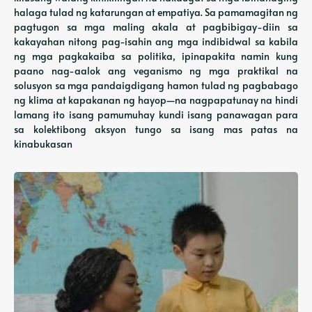
halaga tulad ng katarungan at empatiya. Sa pamamagitan ng
pagtugon sa mga maling akala at pagbibigay-diin sa
kakayahan nitong pag-isahin ang mga indibidwal sa kabila
ng mga pagkakaiba sa politika, ipinapakita namin kung
paano nag-aalok ang veganismo ng mga praktikal na
solusyon sa mga pandaigdigang hamon tulad ng pagbabago
ng klima at kapakanan ng hayop—na nagpapatunay na hindi
lamang ito isang pamumuhay kundi isang panawagan para
sa kolektibong aksyon tungo sa isang mas patas na
kinabukasan