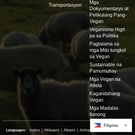
Mga
Transportasyon
Dokyumentaryo at
Pelikulang Pang-
Vegan
Veganismo Higit
pa sa Pulitika
Pagtatama sa
mga Mito tungkol
sa Vegan
Sustainable na
Pamumuhay
Mga Vegan na
Atleta
Kagandahang
Vegan
Mga Madalas
Itanong
Filipino
Filipino
Languages:
Ingles
|
Afrikaans
|
Albano
|
Amharic
|
Arabo
|
Armenyo
|