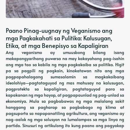
Paano Pinag-uugnay ng Veganismo ang
mga Pagkakahati sa Pulitika: Kalusugan,
Etika, at mga Benepisyo sa Kapaligiran
Ang veganismo ay umuusbong bilang isang
makapangyarihang puwersa na may kakayahang pag-isahin
ang mga tao sa kabila ng mga pagkakaiba sa politika. Higit
pa sa pagpili ng pagkain, kinakatawan nito ang mga
pagpapahalagang sumasalamin sa magkakaibang
ideolohiya—pagtataguyod ng mas mahusay na kalusugan,
pagprotekta sa kapaligiran, pagtataguyod para sa
kapakanan ng mga hayop, at pagpapaunlad ng pag-unlad sa
ekonomiya. Mula sa pagbabawas ng mga malalang sakit
hanggang sa pagharap sa pagbabago ng klima at
pagsuporta sa napapanatiling agrikultura, ang veganismo ay
nag-aalok ng mga solusyon na lumalampas sa mga linya ng
partido. Sinusuri ng artikulong ito kung paano ang pagyakap