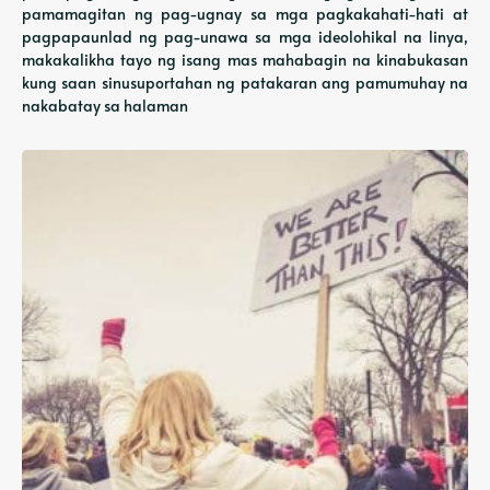
pamamagitan ng pag-ugnay sa mga pagkakahati-hati at
pagpapaunlad ng pag-unawa sa mga ideolohikal na linya,
makakalikha tayo ng isang mas mahabagin na kinabukasan
kung saan sinusuportahan ng patakaran ang pamumuhay na
nakabatay sa halaman