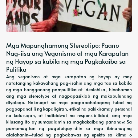
Mga Mapanghamong Stereotipo: Paano
Nag-iisa ang Veganismo at mga Karapatan
ng Hayop sa kabila ng mga Pagkakaiba sa
Pulitika
Ang veganismo at mga karapatan ng hayop ay may
natatanging kakayahang pag-isahin ang mga tao sa kabila
ng mga hangganang pampulitika at ideolohikal, hinahamon
ang mga stereotype at nagpapasiklab ng makabuluhang
diyalogo. Nakaugat sa mga pagpapahalagang tulad ng
pagpapanatili ng kapaligiran, etikal na pakikiramay, personal
na kalusugan, at indibidwal na responsibilidad, ang mga
kilusang ito ay sumasalamin sa magkakaibang pananaw. Sa
pamamagitan ng pagbibigay-diin sa mga ibinahaging
alalahanin—tulad ng pagbabawas ng epekto sa klima o