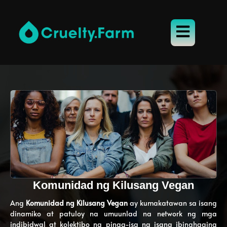
Komunidad ng Kilusang Vegan
Ang
Komunidad ng Kilusang Vegan
ay kumakatawan sa isang
dinamiko at patuloy na umuunlad na network ng mga
indibidwal at kolektibo na pinag-isa ng isang ibinahaging