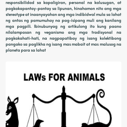
responsibilidad sa kapaligiran, personal na kalusugan, at
pagkakapantay-pantay sa lipunan, hinahamon nito ang mga
stereotype at inaanyayahan ang mga indibidwal mula sa lahat
ng antas ng pamumuhay na pag-isipang muli ang kanilang
mga pagpili. Ibinubunyag ng artikulong ito kung paano
nilalampasan ng veganismo ang mga tradisyonal na
pagkakahati-hati, na nagpapatibay ng isang kolektibong
pangako sa paglikha ng isang mas mabait at mas malusog na
planeta para sa lahat