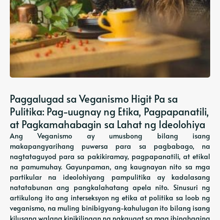
Paggalugad sa Veganismo Higit Pa sa
Pulitika: Pag-uugnay ng Etika, Pagpapanatili,
at Pagkamahabagin sa Lahat ng Ideolohiya
Ang Veganismo ay umusbong bilang isang
makapangyarihang puwersa para sa pagbabago, na
nagtataguyod para sa pakikiramay, pagpapanatili, at etikal
na pamumuhay. Gayunpaman, ang kaugnayan nito sa mga
partikular na ideolohiyang pampulitika ay kadalasang
natatabunan ang pangkalahatang apela nito. Sinusuri ng
artikulong ito ang interseksyon ng etika at politika sa loob ng
veganismo, na muling binibigyang-kahulugan ito bilang isang
kilusang walang kinikilingan na nakaugat sa mga ibinahaging