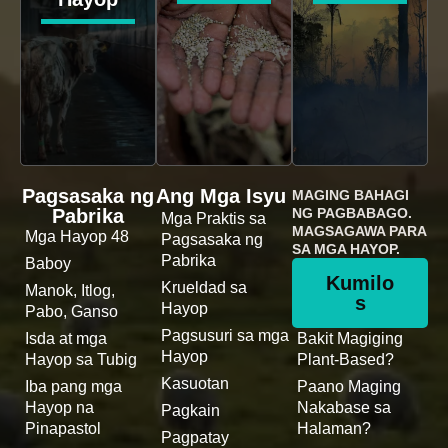
Pagsasaka ng
Ang Mga Isyu
MAGING BAHAGI
Pabrika
NG PAGBABAGO.
Mga Praktis sa
MAGSAGAWA PARA
Mga Hayop 48
Pagsasaka ng
SA MGA HAYOP.
Pabrika
Baboy
Kumilo
Krueldad sa
Manok, Itlog,
s
Hayop
Pabo, Ganso
Pagsusuri sa mga
Isda at mga
Bakit Magiging
Hayop
Hayop sa Tubig
Plant-Based?
Kasuotan
Iba pang mga
Paano Maging
Hayop na
Nakabase sa
Pagkain
Pinapastol
Halaman?
Pagpatay