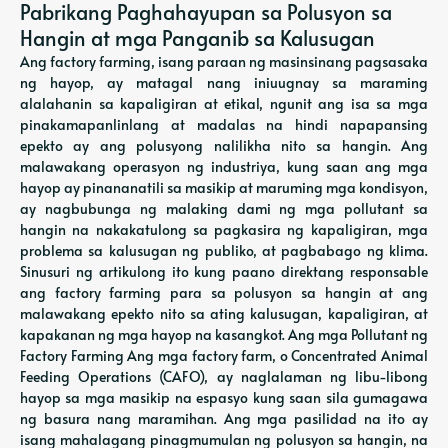
Pabrikang Paghahayupan sa Polusyon sa
Hangin at mga Panganib sa Kalusugan
Ang factory farming, isang paraan ng masinsinang pagsasaka
ng hayop, ay matagal nang iniuugnay sa maraming
alalahanin sa kapaligiran at etikal, ngunit ang isa sa mga
pinakamapanlinlang at madalas na hindi napapansing
epekto ay ang polusyong nalilikha nito sa hangin. Ang
malawakang operasyon ng industriya, kung saan ang mga
hayop ay pinananatili sa masikip at maruming mga kondisyon,
ay nagbubunga ng malaking dami ng mga pollutant sa
hangin na nakakatulong sa pagkasira ng kapaligiran, mga
problema sa kalusugan ng publiko, at pagbabago ng klima.
Sinusuri ng artikulong ito kung paano direktang responsable
ang factory farming para sa polusyon sa hangin at ang
malawakang epekto nito sa ating kalusugan, kapaligiran, at
kapakanan ng mga hayop na kasangkot. Ang mga Pollutant ng
Factory Farming Ang mga factory farm, o Concentrated Animal
Feeding Operations (CAFO), ay naglalaman ng libu-libong
hayop sa mga masikip na espasyo kung saan sila gumagawa
ng basura nang maramihan. Ang mga pasilidad na ito ay
isang mahalagang pinagmumulan ng polusyon sa hangin, na