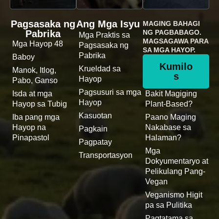
Pagsasaka ng
Ang Mga Isyu
MAGING BAHAGI
Pabrika
NG PAGBABAGO.
Mga Praktis sa
MAGSAGAWA PARA
Mga Hayop 48
Pagsasaka ng
SA MGA HAYOP.
Pabrika
Baboy
Kumilo
Krueldad sa
Manok, Itlog,
s
Hayop
Pabo, Ganso
Pagsusuri sa mga
Isda at mga
Bakit Magiging
Hayop
Hayop sa Tubig
Plant-Based?
Kasuotan
Iba pang mga
Paano Maging
Hayop na
Nakabase sa
Pagkain
Pinapastol
Halaman?
Pagpatay
Mga
Transportasyon
Dokyumentaryo at
Pelikulang Pang-
Vegan
Veganismo Higit
pa sa Pulitika
Pagtatama sa