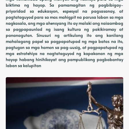
biktima ng hayop. Sa pamamagitan ng pagbibigay-
priyoridad sa edukasyon, espesyal na pagsasanay, at
pagtataguyod para sa mas mahigpit na parusa laban sa mga
nagkasala, ang mga ahensyang ito ay malaki ang naiaambag
sa pagpapaunlad ng isang kultura ng pakikiramay at
pananagutan. Sinusuri ng artikulong ito ang kanilang
mahalagang papel sa pagpapatupad ng mga batas na ito,
pagtugon sa mga hamon sa pag-uusig, at pagpapatupad ng
mga estratehiya na nagtataguyod ng kapakanan ng mga
hayop habang hinihikayat ang pampublikong pagbabantay
laban sa kalupitan