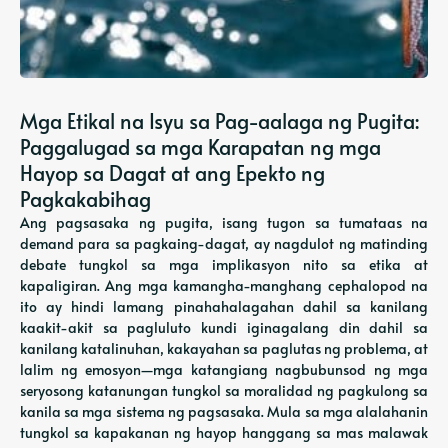
Mga Etikal na Isyu sa Pag-aalaga ng Pugita:
Paggalugad sa mga Karapatan ng mga
Hayop sa Dagat at ang Epekto ng
Pagkakabihag
Ang pagsasaka ng pugita, isang tugon sa tumataas na
demand para sa pagkaing-dagat, ay nagdulot ng matinding
debate tungkol sa mga implikasyon nito sa etika at
kapaligiran. Ang mga kamangha-manghang cephalopod na
ito ay hindi lamang pinahahalagahan dahil sa kanilang
kaakit-akit sa pagluluto kundi iginagalang din dahil sa
kanilang katalinuhan, kakayahan sa paglutas ng problema, at
lalim ng emosyon—mga katangiang nagbubunsod ng mga
seryosong katanungan tungkol sa moralidad ng pagkulong sa
kanila sa mga sistema ng pagsasaka. Mula sa mga alalahanin
tungkol sa kapakanan ng hayop hanggang sa mas malawak