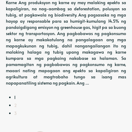
Karne Ang produksyon ng karne ay may malaking epekto sa
kapaligiran, na nag-aambag sa deforestation, polusyon sa
tubig, at pagkawala ng biodiversity. Ang pagsasaka ng mga
hayop ay responsable para sa humigit-kumulang 14.5% ng
pandaigdigang emisyon ng greenhouse gas, higit pa sa buong
sektor ng transportasyon. Ang pagbabawas ng pagkonsumo
ng karne ay makakatulong na pangalagaan ang mga
mapagkukunan ng tubig, dahil nangangailangan ito ng
malaking halaga ng tubig upang makagawa ng karne
kumpara sa mga pagkaing nakabase sa halaman. Sa
pamamagitan ng pagbabawas ng pagkonsumo ng karne,
maaari nating mapagaan ang epekto sa kapaligiran ng
agrikultura at magtrabaho tungo sa isang mas
napapanatiling sistema ng pagkain. Ang …
1
2
3