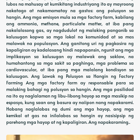
lubos na mahusay at kumikitang industriyang ito ay mayroong
nakatago at nakamamatay na gastos: ang polusyon sa
hangin. Ang mga emisyon mula sa mga factory farm, kabilang
ang ammonia, methane, particulate matter, at iba pang
nakalalasong gas, ay nagdudulot ng malaking panganib sa
kalusugan kapwa sa mga lokal na komunidad at sa mas
malawak na populasyon. Ang ganitong uri ng pagkasira ng
kapaligiran ay kadalasang hindi napapansin, ngunit ang mga
implikasyon sa kalusugan ay malawak ang saklaw, na
humahantong sa mga sakit sa paghinga, mga problema sa
cardiovascular, at iba pang mga malalang kondisyon sa
kalusugan. Ang Lawak ng Polusyon sa Hangin ng Factory
Farming Ang mga factory farm ay responsable para sa
malaking bahagi ng polusyon sa hangin. Ang mga pasilidad
na ito ay naglalaman ng libu-libong hayop sa mga masikip na
espasyo, kung saan ang basura ay naiipon nang napakarami.
Habang naglalabas ng dumi ang mga hayop, ang mga
kemikal at gas na inilalabas sa hangin ay nasisipsip ng
parehong mga hayop at ng kapaligiran. Ang napakaraming..