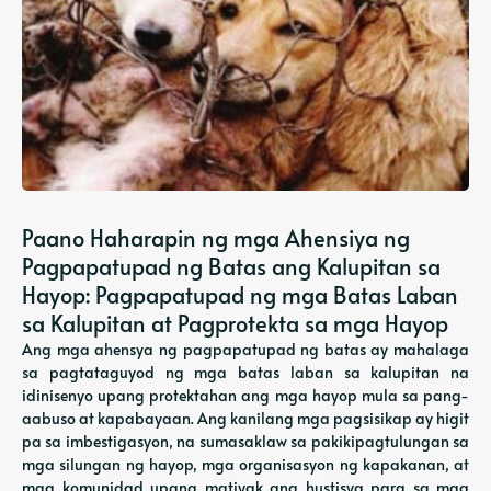
Paano Haharapin ng mga Ahensiya ng
Pagpapatupad ng Batas ang Kalupitan sa
Hayop: Pagpapatupad ng mga Batas Laban
sa Kalupitan at Pagprotekta sa mga Hayop
Ang mga ahensya ng pagpapatupad ng batas ay mahalaga
sa pagtataguyod ng mga batas laban sa kalupitan na
idinisenyo upang protektahan ang mga hayop mula sa pang-
aabuso at kapabayaan. Ang kanilang mga pagsisikap ay higit
pa sa imbestigasyon, na sumasaklaw sa pakikipagtulungan sa
mga silungan ng hayop, mga organisasyon ng kapakanan, at
mga komunidad upang matiyak ang hustisya para sa mga