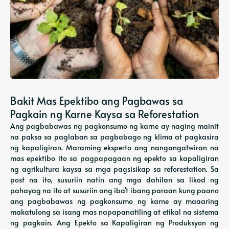
Bakit Mas Epektibo ang Pagbawas sa
Pagkain ng Karne Kaysa sa Reforestation
Ang pagbabawas ng pagkonsumo ng karne ay naging mainit
na paksa sa paglaban sa pagbabago ng klima at pagkasira
ng kapaligiran. Maraming eksperto ang nangangatwiran na
mas epektibo ito sa pagpapagaan ng epekto sa kapaligiran
ng agrikultura kaysa sa mga pagsisikap sa reforestation. Sa
post na ito, susuriin natin ang mga dahilan sa likod ng
pahayag na ito at susuriin ang iba't ibang paraan kung paano
ang pagbabawas ng pagkonsumo ng karne ay maaaring
makatulong sa isang mas napapanatiling at etikal na sistema
ng pagkain. Ang Epekto sa Kapaligiran ng Produksyon ng