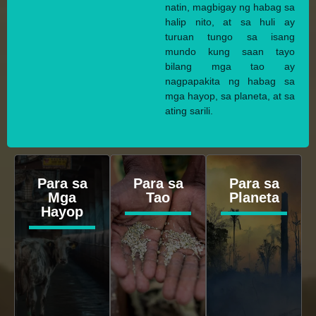
natin, magbigay ng habag sa
halip nito, at sa huli ay
turuan tungo sa isang
mundo kung saan tayo
bilang mga tao ay
nagpapakita ng habag sa
mga hayop, sa planeta, at sa
ating sarili.
Para sa
Para sa
Para sa
Mga
Tao
Planeta
Hayop