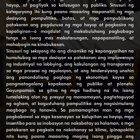
hayop, at pagtiyak sa kalusugan ng publiko. Sinusuri ng
kategoryang ito kung paano maaaring mapanatili ng mga
desisyong pampulitika, batas, at mga pampublikong
patakaran ang pagdurusa ng mga hayop at pagkasira ng
kapaligiran—o magdulot ng makabuluhang pagbabago
tungo sa isang mas makatarungan, napapanatiling, at
mahabagin na kinabukasan.
Sinusuri ng seksyong ito ang dinamika ng kapangyarihan na
humuhubog sa mga desisyon sa patakaran: ang impluwensya
ng industriyal na lobbying, ang kakulangan ng transparency
sa mga proseso ng regulasyon, at ang tendensiyang unahin
ang panandaliang paglago ng ekonomiya kaysa sa
pangmatagalang kapakanan ng publiko at planeta.
Gayunpaman, sa gitna ng mga hadlang na ito, isang
lumalaking alon ng presyur ng mamamayan, pagtataguyod
ng agham, at kagustuhang pampulitika ang nagsisimulang
magbago ng tanawin. Sa pamamagitan man ng mga
pagbabawal sa mga kasanayan sa kalupitan sa hayop, mga
insentibo para sa inobasyon na nakabatay sa halaman, o mga
patakaran sa pagkain na nakahanay sa klima, ipinapakita
nito kung paano maaaring maging isang pingga ang