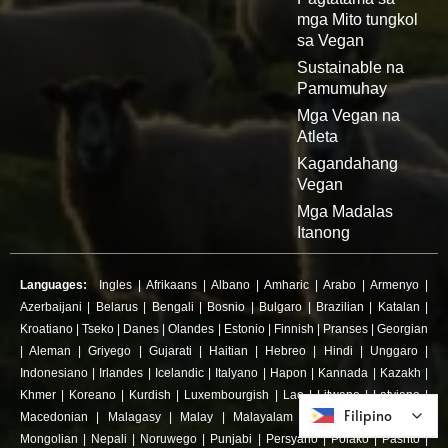
mga Mito tungkol
sa Vegan
Sustainable na
Pamumuhay
Mga Vegan na
Atleta
Kagandahang
Vegan
Mga Madalas
Itanong
Languages:
Ingles
|
Afrikaans
|
Albano
|
Amharic
|
Arabo
|
Armenyo
|
Azerbaijani
|
Belarus
|
Bengali
|
Bosnio
|
Bulgaro
|
Brazilian
|
Katalan
|
Kroatiano
|
Tseko
|
Danes
|
Olandes
|
Estonio
|
Finnish
|
Pranses
|
Georgian
|
Aleman
|
Griyego
|
Gujarati
|
Haitian
|
Hebreo
|
Hindi
|
Unggaro
|
Indonesiano
|
Irlandes
|
Icelandic
|
Italyano
|
Hapon
|
Kannada
|
Kazakh
|
Khmer
|
Koreano
|
Kurdish
|
Luxembourgish
|
Lao
|
Litwano
|
Latviano
|
Filipino
Filipino
Macedonian
|
Malagasy
|
Malay
|
Malayalam
|
Maltese
|
Marathi
|
Mongolian
|
Nepali
|
Noruwego
|
Punjabi
|
Persyano
|
Polako
|
Pashto
|