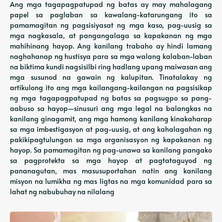
Ang mga tagapagpatupad ng batas ay may mahalagang
papel sa paglaban sa kawalang-katarungang ito sa
pamamagitan ng pagsisiyasat ng mga kaso, pag-uusig sa
mga nagkasala, at pangangalaga sa kapakanan ng mga
mahihinang hayop. Ang kanilang trabaho ay hindi lamang
naghahanap ng hustisya para sa mga walang kalaban-laban
na biktima kundi nagsisilbi ring hadlang upang maiwasan ang
mga susunod na gawain ng kalupitan. Tinatalakay ng
artikulong ito ang mga kailangang-kailangan na pagsisikap
ng mga tagapagpatupad ng batas sa pagsugpo sa pang-
aabuso sa hayop—sinusuri ang mga legal na balangkas na
kanilang ginagamit, ang mga hamong kanilang kinakaharap
sa mga imbestigasyon at pag-uusig, at ang kahalagahan ng
pakikipagtulungan sa mga organisasyon ng kapakanan ng
hayop. Sa pamamagitan ng pag-unawa sa kanilang pangako
sa pagprotekta sa mga hayop at pagtataguyod ng
pananagutan, mas masusuportahan natin ang kanilang
misyon na lumikha ng mas ligtas na mga komunidad para sa
lahat ng nabubuhay na nilalang