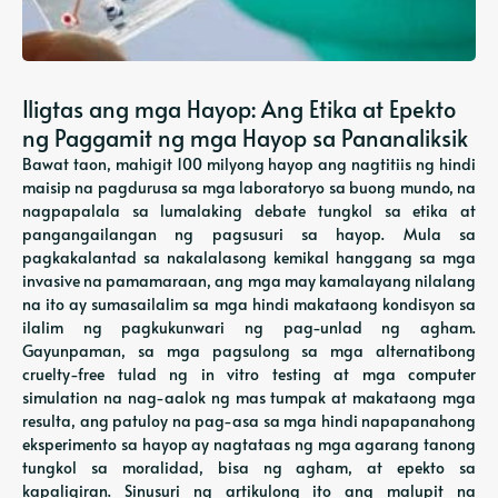
Iligtas ang mga Hayop: Ang Etika at Epekto
ng Paggamit ng mga Hayop sa Pananaliksik
Bawat taon, mahigit 100 milyong hayop ang nagtitiis ng hindi
maisip na pagdurusa sa mga laboratoryo sa buong mundo, na
nagpapalala sa lumalaking debate tungkol sa etika at
pangangailangan ng pagsusuri sa hayop. Mula sa
pagkakalantad sa nakalalasong kemikal hanggang sa mga
invasive na pamamaraan, ang mga may kamalayang nilalang
na ito ay sumasailalim sa mga hindi makataong kondisyon sa
ilalim ng pagkukunwari ng pag-unlad ng agham.
Gayunpaman, sa mga pagsulong sa mga alternatibong
cruelty-free tulad ng in vitro testing at mga computer
simulation na nag-aalok ng mas tumpak at makataong mga
resulta, ang patuloy na pag-asa sa mga hindi napapanahong
eksperimento sa hayop ay nagtataas ng mga agarang tanong
tungkol sa moralidad, bisa ng agham, at epekto sa
kapaligiran. Sinusuri ng artikulong ito ang malupit na