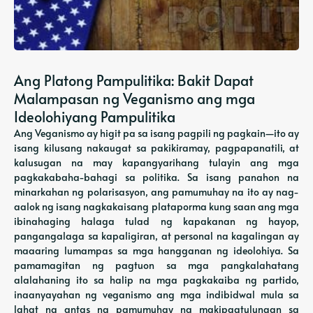
Ang Platong Pampulitika: Bakit Dapat
Malampasan ng Veganismo ang mga
Ideolohiyang Pampulitika
Ang Veganismo ay higit pa sa isang pagpili ng pagkain—ito ay
isang kilusang nakaugat sa pakikiramay, pagpapanatili, at
kalusugan na may kapangyarihang tulayin ang mga
pagkakabaha-bahagi sa politika. Sa isang panahon na
minarkahan ng polarisasyon, ang pamumuhay na ito ay nag-
aalok ng isang nagkakaisang plataporma kung saan ang mga
ibinahaging halaga tulad ng kapakanan ng hayop,
pangangalaga sa kapaligiran, at personal na kagalingan ay
maaaring lumampas sa mga hangganan ng ideolohiya. Sa
pamamagitan ng pagtuon sa mga pangkalahatang
alalahaning ito sa halip na mga pagkakaiba ng partido,
inaanyayahan ng veganismo ang mga indibidwal mula sa
lahat ng antas ng pamumuhay na makipagtulungan sa