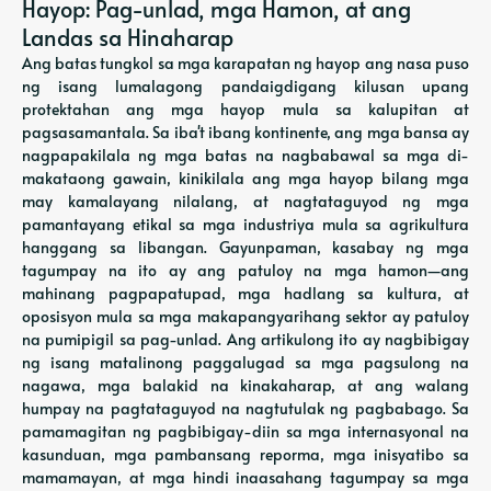
Hayop: Pag-unlad, mga Hamon, at ang
Landas sa Hinaharap
Ang batas tungkol sa mga karapatan ng hayop ang nasa puso
ng isang lumalagong pandaigdigang kilusan upang
protektahan ang mga hayop mula sa kalupitan at
pagsasamantala. Sa iba't ibang kontinente, ang mga bansa ay
nagpapakilala ng mga batas na nagbabawal sa mga di-
makataong gawain, kinikilala ang mga hayop bilang mga
may kamalayang nilalang, at nagtataguyod ng mga
pamantayang etikal sa mga industriya mula sa agrikultura
hanggang sa libangan. Gayunpaman, kasabay ng mga
tagumpay na ito ay ang patuloy na mga hamon—ang
mahinang pagpapatupad, mga hadlang sa kultura, at
oposisyon mula sa mga makapangyarihang sektor ay patuloy
na pumipigil sa pag-unlad. Ang artikulong ito ay nagbibigay
ng isang matalinong paggalugad sa mga pagsulong na
nagawa, mga balakid na kinakaharap, at ang walang
humpay na pagtataguyod na nagtutulak ng pagbabago. Sa
pamamagitan ng pagbibigay-diin sa mga internasyonal na
kasunduan, mga pambansang reporma, mga inisyatibo sa
mamamayan, at mga hindi inaasahang tagumpay sa mga