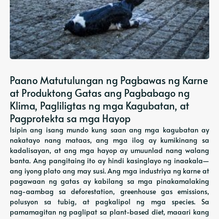
Paano Matutulungan ng Pagbawas ng Karne
at Produktong Gatas ang Pagbabago ng
Klima, Pagliligtas ng mga Kagubatan, at
Pagprotekta sa mga Hayop
Isipin ang isang mundo kung saan ang mga kagubatan ay
nakatayo nang mataas, ang mga ilog ay kumikinang sa
kadalisayan, at ang mga hayop ay umuunlad nang walang
banta. Ang pangitaing ito ay hindi kasinglayo ng inaakala—
ang iyong plato ang may susi. Ang mga industriya ng karne at
pagawaan ng gatas ay kabilang sa mga pinakamalaking
nag-aambag sa deforestation, greenhouse gas emissions,
polusyon sa tubig, at pagkalipol ng mga species. Sa
pamamagitan ng paglipat sa plant-based diet, maaari kang