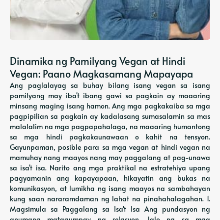
Dinamika ng Pamilyang Vegan at Hindi
Vegan: Paano Magkasamang Mapayapa
Ang paglalayag sa buhay bilang isang vegan sa isang
pamilyang may iba't ibang gawi sa pagkain ay maaaring
minsang maging isang hamon. Ang mga pagkakaiba sa mga
pagpipilian sa pagkain ay kadalasang sumasalamin sa mas
malalalim na mga pagpapahalaga, na maaaring humantong
sa mga hindi pagkakaunawaan o kahit na tensyon.
Gayunpaman, posible para sa mga vegan at hindi vegan na
mamuhay nang maayos nang may paggalang at pag-unawa
sa isa't isa. Narito ang mga praktikal na estratehiya upang
pagyamanin ang kapayapaan, hikayatin ang bukas na
komunikasyon, at lumikha ng isang maayos na sambahayan
kung saan nararamdaman ng lahat na pinahahalagahan. 1.
Magsimula sa Paggalang sa Isa't Isa Ang pundasyon ng
anumang matagumpay na relasyon, lalo na sa mga