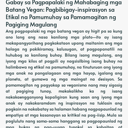
Gabay sa Pagpapalaki ng Mahabaging mga
Batang Vegan: Pagbibigay-inspirasyon sa
Etikal na Pamumuhay sa Pamamagitan ng
Pagiging Magulang
Ang pagpapalaki ng mga batang vegan ay higit pa sa kung
ano lang ang nasa kanilang mga plato—ito ay isang
makapangyarihang pagkakataon upang maitanim ang mga
halaga ng pakikiramay, kalusugan, at pagpapanatili na
huhubog sa kanilang buhay. Bilang isang magulang, ang
iyong mga kilos at pagpili ay nagsisilbing isang buhay na
halimbawa ng etikal na pamumuhay, na tinuturuan ang iyong
mga anak na pangalagaan ang mga hayop, igalang ang
planeta, at gumawa ng mga maingat na desisyon. Sa
pamamagitan ng pagyakap sa veganismo nang may sigasig
at pagiging tunay, makakalikha ka ng isang
nakakaengganyong kapaligiran kung saan ang iyong mga
anak ay nakakaramdam ng inspirasyon na tuklasin ang
pagkain na nakabatay sa halaman habang nagpapaunlad ng
empatiya at mga kasanayan sa kritikal na pag-iisip. Mula sa
pagluluto nang sama-sama hanggang sa pagpapaunlad ng
mga bukas na pag-uusap tungkol sa kabaitan at