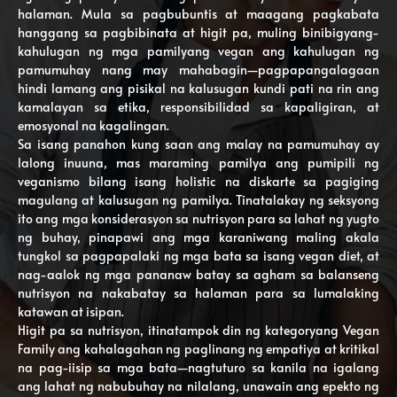
halaman. Mula sa pagbubuntis at maagang pagkabata
hanggang sa pagbibinata at higit pa, muling binibigyang-
kahulugan ng mga pamilyang vegan ang kahulugan ng
pamumuhay nang may mahabagin—pagpapangalagaan
hindi lamang ang pisikal na kalusugan kundi pati na rin ang
kamalayan sa etika, responsibilidad sa kapaligiran, at
emosyonal na kagalingan.
Sa isang panahon kung saan ang malay na pamumuhay ay
lalong inuuna, mas maraming pamilya ang pumipili ng
veganismo bilang isang holistic na diskarte sa pagiging
magulang at kalusugan ng pamilya. Tinatalakay ng seksyong
ito ang mga konsiderasyon sa nutrisyon para sa lahat ng yugto
ng buhay, pinapawi ang mga karaniwang maling akala
tungkol sa pagpapalaki ng mga bata sa isang vegan diet, at
nag-aalok ng mga pananaw batay sa agham sa balanseng
nutrisyon na nakabatay sa halaman para sa lumalaking
katawan at isipan.
Higit pa sa nutrisyon, itinatampok din ng kategoryang Vegan
Family ang kahalagahan ng paglinang ng empatiya at kritikal
na pag-iisip sa mga bata—nagtuturo sa kanila na igalang
ang lahat ng nabubuhay na nilalang, unawain ang epekto ng