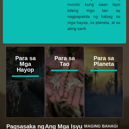
mundo kung saan tayo
bilang mga tao ay
nagpapakita ng habag sa
mga hayop, sa planeta, at sa
ating sarili.
Para sa
Para sa
Para sa
Mga
Tao
Planeta
Hayop
Pagsasaka ng
Ang Mga Isyu
MAGING BAHAGI