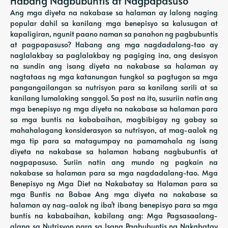
Habang Nagbubuntis at Nagpapasuso
Ang mga diyeta na nakabase sa halaman ay lalong naging
popular dahil sa kanilang mga benepisyo sa kalusugan at
kapaligiran, ngunit paano naman sa panahon ng pagbubuntis
at pagpapasuso? Habang ang mga nagdadalang-tao ay
naglalakbay sa paglalakbay ng pagiging ina, ang desisyon
na sundin ang isang diyeta na nakabase sa halaman ay
nagtataas ng mga katanungan tungkol sa pagtugon sa mga
pangangailangan sa nutrisyon para sa kanilang sarili at sa
kanilang lumalaking sanggol. Sa post na ito, susuriin natin ang
mga benepisyo ng mga diyeta na nakabase sa halaman para
sa mga buntis na kababaihan, magbibigay ng gabay sa
mahahalagang konsiderasyon sa nutrisyon, at mag-aalok ng
mga tip para sa matagumpay na pamamahala ng isang
diyeta na nakabase sa halaman habang nagbubuntis at
nagpapasuso. Suriin natin ang mundo ng pagkain na
nakabase sa halaman para sa mga nagdadalang-tao. Mga
Benepisyo ng Mga Diet na Nakabatay sa Halaman para sa
mga Buntis na Babae Ang mga diyeta na nakabase sa
halaman ay nag-aalok ng iba't ibang benepisyo para sa mga
buntis na kababaihan, kabilang ang: Mga Pagsasaalang-
alang sa Nutrisyon para sa Isang Pagbubuntis na Nakabatay