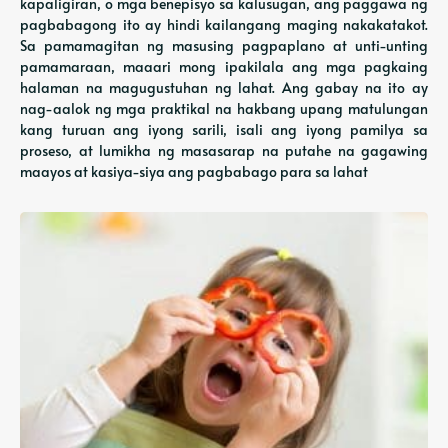
kapaligiran, o mga benepisyo sa kalusugan, ang paggawa ng
pagbabagong ito ay hindi kailangang maging nakakatakot.
Sa pamamagitan ng masusing pagpaplano at unti-unting
pamamaraan, maaari mong ipakilala ang mga pagkaing
halaman na magugustuhan ng lahat. Ang gabay na ito ay
nag-aalok ng mga praktikal na hakbang upang matulungan
kang turuan ang iyong sarili, isali ang iyong pamilya sa
proseso, at lumikha ng masasarap na putahe na gagawing
maayos at kasiya-siya ang pagbabago para sa lahat