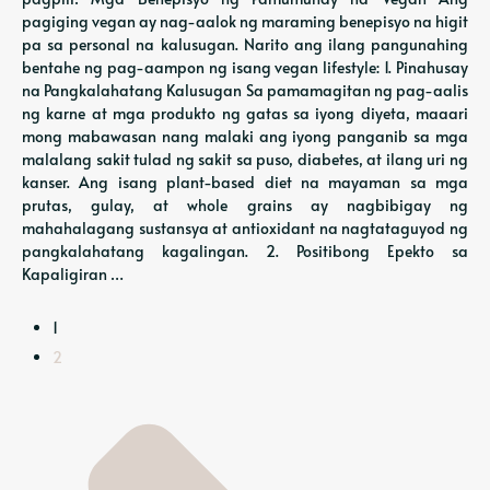
pagiging vegan ay nag-aalok ng maraming benepisyo na higit
pa sa personal na kalusugan. Narito ang ilang pangunahing
bentahe ng pag-aampon ng isang vegan lifestyle: 1. Pinahusay
na Pangkalahatang Kalusugan Sa pamamagitan ng pag-aalis
ng karne at mga produkto ng gatas sa iyong diyeta, maaari
mong mabawasan nang malaki ang iyong panganib sa mga
malalang sakit tulad ng sakit sa puso, diabetes, at ilang uri ng
kanser. Ang isang plant-based diet na mayaman sa mga
prutas, gulay, at whole grains ay nagbibigay ng
mahahalagang sustansya at antioxidant na nagtataguyod ng
pangkalahatang kagalingan. 2. Positibong Epekto sa
Kapaligiran …
1
2