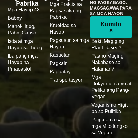
Pabrika
NG PAGBABAGO.
Mga Praktis sa
MAGSAGAWA PARA
Mga Hayop 48
Pagsasaka ng
SA MGA HAYOP.
Pabrika
Baboy
Kumilo
Krueldad sa
Manok, Itlog,
s
Hayop
Pabo, Ganso
Pagsusuri sa mga
Isda at mga
Bakit Magiging
Hayop
Hayop sa Tubig
Plant-Based?
Kasuotan
Iba pang mga
Paano Maging
Hayop na
Nakabase sa
Pagkain
Pinapastol
Halaman?
Pagpatay
Mga
Transportasyon
Dokyumentaryo at
Pelikulang Pang-
Vegan
Veganismo Higit
pa sa Pulitika
Pagtatama sa
mga Mito tungkol
sa Vegan