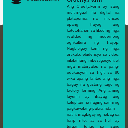
Ang Cruelty.Farm ay isang
multilingual na digital na
plataporma na inilunsad
upang ihayag ang
katotohanan sa likod ng mga
realidad ng modernong
agrikultura ng hayop.
Nagbibigay kami ng mga
artikulo, ebidensya sa video,
nilalamang imbestigasyon, at
mga materyales na pang-
edukasyon sa higit sa 80
wika upang ilantad ang mga
bagay na gustong itago ng
factory farming. Ang aming
layunin ay ihayag ang
kalupitan na naging sanhi ng
pagkawalang-pakiramdam
natin, magbigay ng habag sa
halip nito, at sa huli ay
turuan tungo sa isang