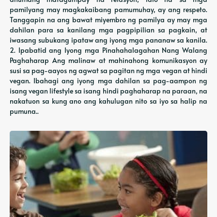
pamilyang may magkakaibang pamumuhay, ay ang respeto.
Tanggapin na ang bawat miyembro ng pamilya ay may mga
dahilan para sa kanilang mga pagpipilian sa pagkain, at
iwasang subukang ipataw ang iyong mga pananaw sa kanila.
2. Ipabatid ang Iyong mga Pinahahalagahan Nang Walang
Paghaharap Ang malinaw at mahinahong komunikasyon ay
susi sa pag-aayos ng agwat sa pagitan ng mga vegan at hindi
vegan. Ibahagi ang iyong mga dahilan sa pag-aampon ng
isang vegan lifestyle sa isang hindi paghaharap na paraan, na
nakatuon sa kung ano ang kahulugan nito sa iyo sa halip na
pumuna..