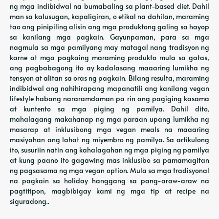
ng mga indibidwal na bumabaling sa plant-based diet. Dahil
man sa kalusugan, kapaligiran, o etikal na dahilan, maraming
tao ang pinipiling alisin ang mga produktong galing sa hayop
sa kanilang mga pagkain. Gayunpaman, para sa mga
nagmula sa mga pamilyang may matagal nang tradisyon ng
karne at mga pagkaing maraming produkto mula sa gatas,
ang pagbabagong ito ay kadalasang maaaring lumikha ng
tensyon at alitan sa oras ng pagkain. Bilang resulta, maraming
indibidwal ang nahihirapang mapanatili ang kanilang vegan
lifestyle habang nararamdaman pa rin ang pagiging kasama
at kuntento sa mga piging ng pamilya. Dahil dito,
mahalagang makahanap ng mga paraan upang lumikha ng
masarap at inklusibong mga vegan meals na maaaring
masiyahan ang lahat ng miyembro ng pamilya. Sa artikulong
ito, susuriin natin ang kahalagahan ng mga piging ng pamilya
at kung paano ito gagawing mas inklusibo sa pamamagitan
ng pagsasama ng mga vegan option. Mula sa mga tradisyonal
na pagkain sa holiday hanggang sa pang-araw-araw na
pagtitipon, magbibigay kami ng mga tip at recipe na
siguradong..