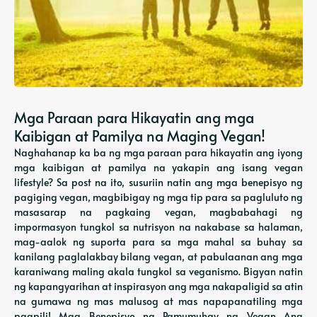
Mga Paraan para Hikayatin ang mga
Kaibigan at Pamilya na Maging Vegan!
Naghahanap ka ba ng mga paraan para hikayatin ang iyong
mga kaibigan at pamilya na yakapin ang isang vegan
lifestyle? Sa post na ito, susuriin natin ang mga benepisyo ng
pagiging vegan, magbibigay ng mga tip para sa pagluluto ng
masasarap na pagkaing vegan, magbabahagi ng
impormasyon tungkol sa nutrisyon na nakabase sa halaman,
mag-aalok ng suporta para sa mga mahal sa buhay sa
kanilang paglalakbay bilang vegan, at pabulaanan ang mga
karaniwang maling akala tungkol sa veganismo. Bigyan natin
ng kapangyarihan at inspirasyon ang mga nakapaligid sa atin
na gumawa ng mas malusog at mas napapanatiling mga
pagpili! Mga Benepisyo ng Pamumuhay na Vegan Ang