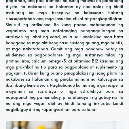
pagtanda, ang pag-aampon ng isang maayos na planadong
diyeta na nakabase sa halaman ay nag-aalok ng hindi
mabilang na mga benepisyo sa kalusugan habang
sinusuportahan ang mga layuning etikal at pangkapaligiran.
Sinusuri ng artikulong ito kung paano matutugunan ng
veganismo ang mga natatanging pangangailangan sa
nutrisyon ng lahat ng edad, mula sa lumalaking mga bata
hanggang sa mga aktibong nasa hustong gulang, mga buntis,
at mga nakatatanda. Gamit ang mga pananaw batay sa
ebidensya sa pagbabalanse ng mga sustansya tulad ng
protina, iron, calcium, omega-3, at bitamina B12 kasama ang
mga praktikal na tip para sa pagpaplano at suplemento ng
pagkain, tuklasin kung paano pinapalakas ng isang plato na
nakabase sa halaman ang pinakamainam na kalusugan sa
iba't ibang henerasyon. Naghahanap ka man ng mga recipe na
mayaman sa sustansya o mga estratehiya para sa
napapanatiling pamumuhay, pinatutunayan ng gabay na ito
na ang mga vegan diet ay hindi lamang inklusibo kundi
nagbibigay din ng kapangyarihan para sa lahat