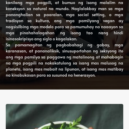
kanilang mga pagpili, at bumuo ng isang malalim na
koneksyon sa natural na mundo. Naglalakbay man sa mga
pananghalian sa paaralan, mga social setting, o mga
tradisyon sa kultura, ang mga pamilyang vegan ay
nagsisilbing mga modelo para sa pamumuhay na naaayon sa
mga pinahahalagahan ng isang tao nang hindi
isinasakripisyo ang sigla o kagalakan.
Sa pamamagitan ng pagbabahagi ng gabay, mga
karanasan, at pananaliksik, sinusuportahan ng seksyong ito
ang mga pamilya sa paggawa ng matalinong at mahabagin
na mga pagpili na nakakatulong sa isang mas malusog na
planeta, isang mas mabait na lipunan, at isang mas matibay
na kinabukasan para sa susunod na henerasyon.