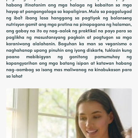
habang itinatanim ang mga halaga ng kabaitan sa mga
hayop at pangangalaga sa kapaligiran. Mula sa paggalugad
ng iba't ibang lasa hanggang sa pagtiyak ng balanseng
nutrisyon gamit ang mga protina na pinapagana ng halaman,
ang gabay na ito ay nag-aalok ng praktikal na payo para sa
paglikha ng masustansyang pagkain at pagtugon sa mga
karaniwang alalahanin. Baguhan ka man sa veganismo o
naghahanap upang pinuhin ang iyong diskarte, tuklasin kung
paano mabibigyan ng ganitong pamumuhay ng
kapangyarihan ang mga batang isipan at katawan habang
nag-aambag sa isang mas maliwanag na kinabukasan para
sa lahat