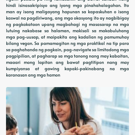
hindi isinasakripisyo ang iyong mga pinahahalagahan. Ito
man ay isang maligayang hapunan sa kapaskuhan o isang
kaswal na pagdiriwang, ang mga okasyong ito ay nagbibigay
ng pagkakataon upang magbahagi ng masasarap na mga
lutuing nakabase sa halaman, makisali sa makabuluhang
mga pag-uusap, at maipakita ang kadalian ng pamumuhay
bilang vegan. Sa pamamagitan ng mga praktikal na tip para
sa paghahanda ng pagkain, pag-navigate sa limitadong mga
pagpipilian, at pagharap sa mga tanong nang may kabaitan,
maaari mong lapitan ang bawat pagtitipon nang may
kumpiyansa at gawing kapaki-pakinabang na mga
karanasan ang mga hamon