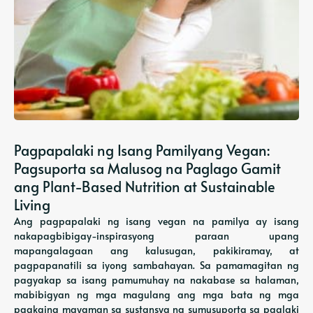
Pagpapalaki ng Isang Pamilyang Vegan:
Pagsuporta sa Malusog na Paglago Gamit
ang Plant-Based Nutrition at Sustainable
Living
Ang pagpapalaki ng isang vegan na pamilya ay isang
nakapagbibigay-inspirasyong paraan upang
mapangalagaan ang kalusugan, pakikiramay, at
pagpapanatili sa iyong sambahayan. Sa pamamagitan ng
pagyakap sa isang pamumuhay na nakabase sa halaman,
mabibigyan ng mga magulang ang mga bata ng mga
pagkaing mayaman sa sustansya na sumusuporta sa paglaki