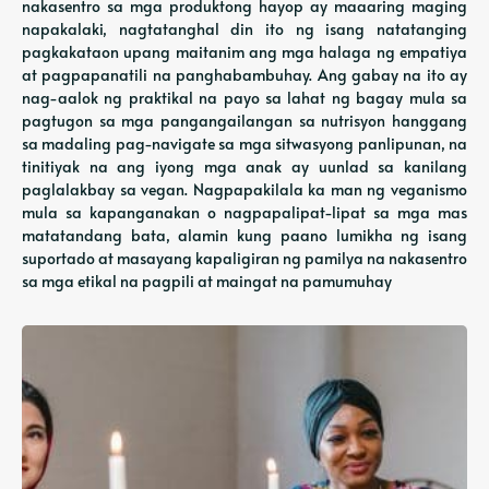
nakasentro sa mga produktong hayop ay maaaring maging
napakalaki, nagtatanghal din ito ng isang natatanging
pagkakataon upang maitanim ang mga halaga ng empatiya
at pagpapanatili na panghabambuhay. Ang gabay na ito ay
nag-aalok ng praktikal na payo sa lahat ng bagay mula sa
pagtugon sa mga pangangailangan sa nutrisyon hanggang
sa madaling pag-navigate sa mga sitwasyong panlipunan, na
tinitiyak na ang iyong mga anak ay uunlad sa kanilang
paglalakbay sa vegan. Nagpapakilala ka man ng veganismo
mula sa kapanganakan o nagpapalipat-lipat sa mga mas
matatandang bata, alamin kung paano lumikha ng isang
suportado at masayang kapaligiran ng pamilya na nakasentro
sa mga etikal na pagpili at maingat na pamumuhay