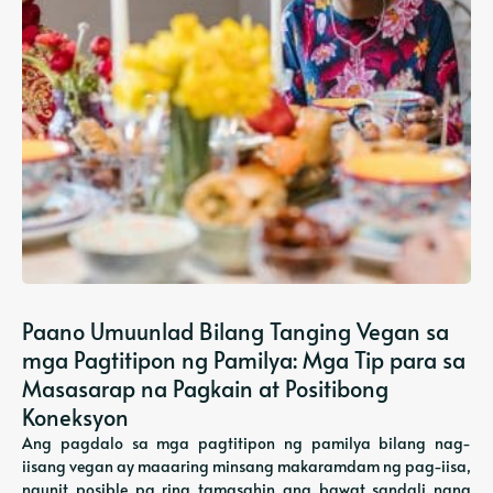
Paano Umuunlad Bilang Tanging Vegan sa
mga Pagtitipon ng Pamilya: Mga Tip para sa
Masasarap na Pagkain at Positibong
Koneksyon
Ang pagdalo sa mga pagtitipon ng pamilya bilang nag-
iisang vegan ay maaaring minsang makaramdam ng pag-iisa,
ngunit posible pa ring tamasahin ang bawat sandali nang