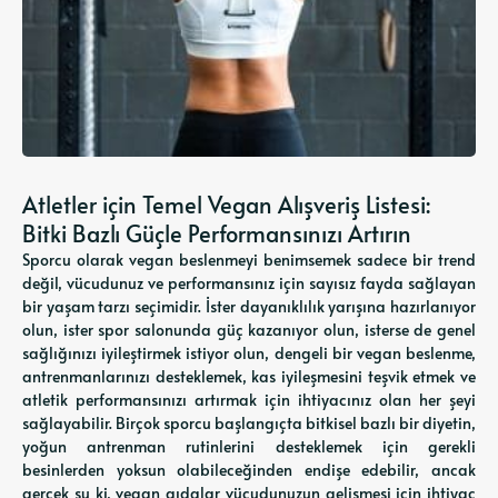
Atletler için Temel Vegan Alışveriş Listesi:
Bitki Bazlı Güçle Performansınızı Artırın
Sporcu olarak vegan beslenmeyi benimsemek sadece bir trend
değil, vücudunuz ve performansınız için sayısız fayda sağlayan
bir yaşam tarzı seçimidir. İster dayanıklılık yarışına hazırlanıyor
olun, ister spor salonunda güç kazanıyor olun, isterse de genel
sağlığınızı iyileştirmek istiyor olun, dengeli bir vegan beslenme,
antrenmanlarınızı desteklemek, kas iyileşmesini teşvik etmek ve
atletik performansınızı artırmak için ihtiyacınız olan her şeyi
sağlayabilir. Birçok sporcu başlangıçta bitkisel bazlı bir diyetin,
yoğun antrenman rutinlerini desteklemek için gerekli
besinlerden yoksun olabileceğinden endişe edebilir, ancak
gerçek şu ki, vegan gıdalar vücudunuzun gelişmesi için ihtiyaç