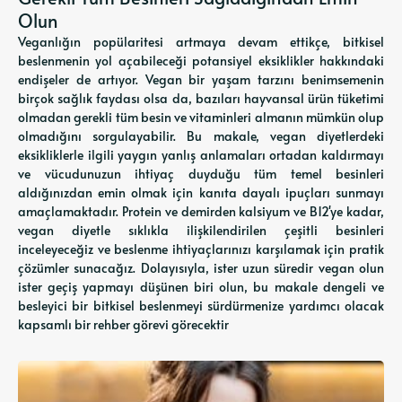
Olun
Veganlığın popülaritesi artmaya devam ettikçe, bitkisel
beslenmenin yol açabileceği potansiyel eksiklikler hakkındaki
endişeler de artıyor. Vegan bir yaşam tarzını benimsemenin
birçok sağlık faydası olsa da, bazıları hayvansal ürün tüketimi
olmadan gerekli tüm besin ve vitaminleri almanın mümkün olup
olmadığını sorgulayabilir. Bu makale, vegan diyetlerdeki
eksikliklerle ilgili yaygın yanlış anlamaları ortadan kaldırmayı
ve vücudunuzun ihtiyaç duyduğu tüm temel besinleri
aldığınızdan emin olmak için kanıta dayalı ipuçları sunmayı
amaçlamaktadır. Protein ve demirden kalsiyum ve B12'ye kadar,
vegan diyetle sıklıkla ilişkilendirilen çeşitli besinleri
inceleyeceğiz ve beslenme ihtiyaçlarınızı karşılamak için pratik
çözümler sunacağız. Dolayısıyla, ister uzun süredir vegan olun
ister geçiş yapmayı düşünen biri olun, bu makale dengeli ve
besleyici bir bitkisel beslenmeyi sürdürmenize yardımcı olacak
kapsamlı bir rehber görevi görecektir