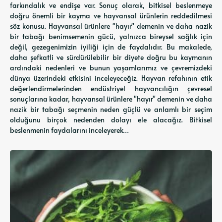
farkındalık ve endişe var. Sonuç olarak, bitkisel beslenmeye
doğru önemli bir kayma ve hayvansal ürünlerin reddedilmesi
söz konusu. Hayvansal ürünlere "hayır" demenin ve daha nazik
bir tabağı benimsemenin gücü, yalnızca bireysel sağlık için
değil, gezegenimizin iyiliği için de faydalıdır. Bu makalede,
daha şefkatli ve sürdürülebilir bir diyete doğru bu kaymanın
ardındaki nedenleri ve bunun yaşamlarımız ve çevremizdeki
dünya üzerindeki etkisini inceleyeceğiz. Hayvan refahının etik
değerlendirmelerinden endüstriyel hayvancılığın çevresel
sonuçlarına kadar, hayvansal ürünlere "hayır" demenin ve daha
nazik bir tabağı seçmenin neden güçlü ve anlamlı bir seçim
olduğunu birçok nedenden dolayı ele alacağız. Bitkisel
beslenmenin faydalarını inceleyerek…