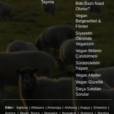
Taşıma
Bitki Bazlı Nasıl
Olunur?
Vegan
Belgeselleri &
Filmler
Siyasetin
Ötesinde
Veganizm
Vegan Mitlerin
Çürütülmesi
Sürdürülebilir
Yaşam
Vegan Atletler
Vegan Güzellik
Sıkça Sorulan
Sorular
Diller:
İngilizce
|
Afrikaans
|
Arnavutça
|
Amharca
|
Arapça
|
Ermenice
|
Azerice
|
Beyaz Rusça
|
Bengalce
|
Boşnakça
|
Bulgarca
|
Brezilya