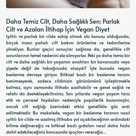
Daha Temiz Cilt, Daha Sağlıklı Sen: Parlak
Cilt ve Azalan İltihap İçin Vegan Diyet
Işıltılı ve parlak bir cilde sahip olmak söz konusu olduğunda,
birçok insan pahalı cilt bakım ürünlerine ve tedavilerine
yöneliyor. Bunlar geçici sonuçlar sağlasa da, genellikle cilt
sorunlarının temel nedenini ele almıyorlar. Peki ya daha temiz bir
cilt ve daha sağlıklı bir yaşamın anahtarı bir kavanozda veya
şişede değil de tabağınızda olsaydı? İşte burada vegan
beslenme devreye giriyor. Bitkisel bazlı bir beslenme tarzını
benimseyerek, sadece cildinizin görünümünü iyileştirmekle
kalmaz, aynı zamanda iltihabı azaltabilir ve genel sağlık ve
refahı da destekleyebilirsiniz. Son yıllarda vegan yaşam tarzı
etik ve çevresel faydaları nedeniyle popülerlik kazanmıştır,
ancak cilt sağlığı üzerindeki etkisi genellikle göz ardı
edilmektedir. Bu makalede, vegan bir beslenme tarzının nasıl
ışıltılı bir cilde ve azalmış iltihaba yol açabileceğinin ardındaki
bilime değineceğiz ve bitkisel bazlı gıdaları nasıl daha fazla
dahil edebileceğiniz konusunda ipuçları vereceğiz…