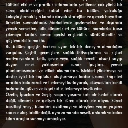
kültürel etkiler ve pratik kısıtlamalarla şekillenen çok yönlü bir
süreç olabileceğini kabul eden bu bölüm, yolculuğu
kolaylaştırmak için kanıta dayalı stratejiler ve gerçek hayattan
örnekler sunmaktadır. Marketlerde gezinmekten ve dışarıda
yemek yemekten, aile dinamikleri ve kültürel normlarla başa
çıkmaya kadar, amaç geçişi erişilebilir, sürdürülebilir ve
güçlendirici kılmaktır.
Bu bölüm, geçişin herkese uyan tek bir deneyim olmadığını
vurgular. Çeşitli geçmişlere, sağlık ihtiyaçlarına ve kişisel
motivasyonlara (etik, çevre veya sağlık temelli olsun) saygı
duyan esnek yaklaşımlar sunar. İpuçları, yemek
planlamasından ve etiket okumaktan, istekleri yönetmeye ve
destekleyici bir topluluk oluşturmaya kadar uzanır. Engelleri
ortadan kaldırarak ve ilerlemeyi kutlayarak, okuyucuları kendi
hızlarında, güven ve öz şefkatle ilerlemeye teşvik eder.
Özetle, İpuçları ve Geçiş, vegan yaşamı katı bir hedef olarak
değil, dinamik ve gelişen bir süreç olarak ele alıyor. Süreci
basitleştirmeyi, bunalımı azaltmayı ve bireylere vegan yaşamı
sadece ulaşılabilir değil, aynı zamanda neşeli, anlamlı ve kalıcı
kılan araçlar sunmayı amaçlıyor.