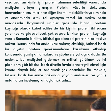
veya azaltan kişiler için protein alımının yeterliliği konusunda
endişeler ortaya çıkmıştır. Protein, vücutta dokuların,
hormonların, enzimlerin ve diğer önemli moleküllerin yapımında
ve onarımında kritik rol oynayan temel bir makro besin
maddesidir. Hayvansal ürünler genellikle birincil protein
kaynağı olarak kabul edilse de, bir kişinin protein ihtiyacını
yeterince karşılayabilecek çok sayıda bitkisel protein kaynağı
vardır. Bununla birlikte, bitkisel gıdalardaki proteinin kalitesi ve
miktarı konusunda farkındalık ve anlayış eksikliği, bitkisel bazlı
bir diyetin protein gereksinimlerini karşılama etkinliği
konusunda yanlış anlamalara ve şüphelere yol açmaktadır. Bu
nedenle, bu endişeleri gidermek ve mitleri çürütmek ve iyi
planlanmış bir bitkisel bazlı diyetin faydalarını teşvik etmek için
kanıta dayalı bilgiler sağlamak çok önemlidir. Bu makale,
bitkisel bazlı beslenme hakkında yaygın endişeleri ve yanlış
anlamaları incelemeyi amaçlamaktadır…