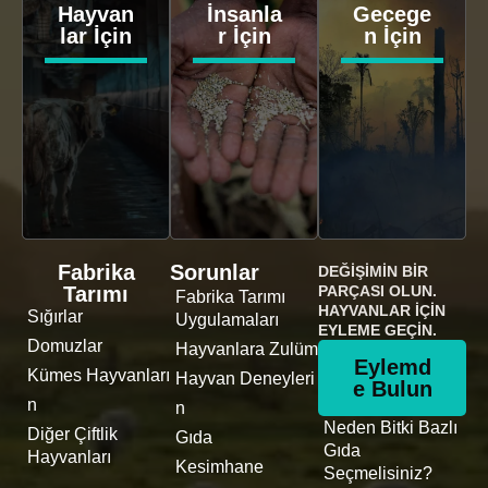
Hayvan
İnsanla
Gecege
lar İçin
r İçin
n İçin
Fabrika
Sorunlar
DEĞIŞIMIN BIR
Tarımı
PARÇASI OLUN.
Fabrika Tarımı
HAYVANLAR İÇIN
Sığırlar
Uygulamaları
EYLEME GEÇIN.
Domuzlar
Hayvanlara Zulüm
Eylemd
Kümes Hayvanları
Hayvan Deneyleri
e Bulun
n
n
Neden Bitki Bazlı
Diğer Çiftlik
Gıda
Gıda
Hayvanları
Kesimhane
Seçmelisiniz?