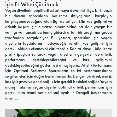
İçin Et Mitini Çürütmek
Vegan diyetlerin popülaritesi artmaya devam ettikçe, bitki bazlı
bir diyetin sporcuların beslenme ihtiyaçlarını karşılayıp
karşılayamayacağına olan ilgi de artıyor. Etin kas gelişimi ve
atletik başarı için olmazsa olmaz olduğuna dair yaygın bir
yanılgı var, ancak bu inanç giderek artan bir araştırma grubu
tarafından sorgulanıyor. Bu yazıda, sporcular için vegan
diyetlerin faydalarını inceleyeceğiz ve etin kas gelişimi için
gerekli olduğu efsanesini çürüteceğiz. Kanıta dayalı bilgiler ve
pratik ipuçları sunarak, vegan diyetlerin gerçekten de atletik
performansı destekleyebileceğini ve kas gelişimini
destekleyebileceğini göstermeyi amaçlıyoruz. Atletik Performans
İçin Optimal Beslenme Sporcuların en iyi performanslarını
sergilemeleri için doğru beslenme şarttır. Dengeli bir diyet, enerji,
kas iyileşmesi ve genel sağlık için gerekli besinleri sağlar. Yaygın
inanışın aksine, vegan diyetler optimal atletik performans için
gerekli tüm temel besinleri sağlayabilir. Dengeli beslenmenin
önemi…