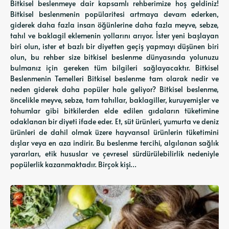
Bitkisel beslenmeye dair kapsamlı rehberimize hoş geldiniz!
Bitkisel beslenmenin popülaritesi artmaya devam ederken,
giderek daha fazla insan öğünlerine daha fazla meyve, sebze,
tahıl ve baklagil eklemenin yollarını arıyor. İster yeni başlayan
biri olun, ister et bazlı bir diyetten geçiş yapmayı düşünen biri
olun, bu rehber size bitkisel beslenme dünyasında yolunuzu
bulmanız için gereken tüm bilgileri sağlayacaktır. Bitkisel
Beslenmenin Temelleri Bitkisel beslenme tam olarak nedir ve
neden giderek daha popüler hale geliyor? Bitkisel beslenme,
öncelikle meyve, sebze, tam tahıllar, baklagiller, kuruyemişler ve
tohumlar gibi bitkilerden elde edilen gıdaların tüketimine
odaklanan bir diyeti ifade eder. Et, süt ürünleri, yumurta ve deniz
ürünleri de dahil olmak üzere hayvansal ürünlerin tüketimini
dışlar veya en aza indirir. Bu beslenme tercihi, algılanan sağlık
yararları, etik hususlar ve çevresel sürdürülebilirlik nedeniyle
popülerlik kazanmaktadır. Birçok kişi…