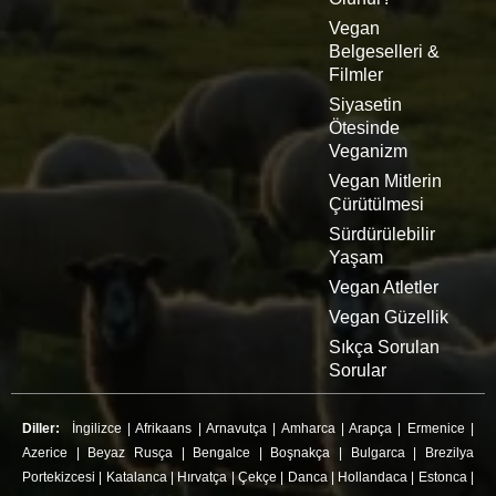
Vegan
Belgeselleri &
Filmler
Siyasetin
Ötesinde
Veganizm
Vegan Mitlerin
Çürütülmesi
Sürdürülebilir
Yaşam
Vegan Atletler
Vegan Güzellik
Sıkça Sorulan
Sorular
Diller:
İngilizce
|
Afrikaans
|
Arnavutça
|
Amharca
|
Arapça
|
Ermenice
|
Azerice
|
Beyaz Rusça
|
Bengalce
|
Boşnakça
|
Bulgarca
|
Brezilya
Portekizcesi
|
Katalanca
|
Hırvatça
|
Çekçe
|
Danca
|
Hollandaca
|
Estonca
|