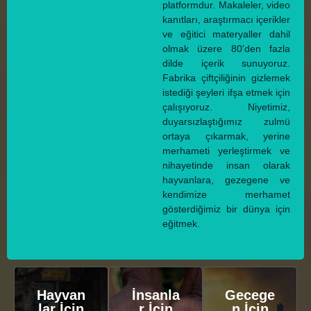
platformdur. Makaleler, video
kanıtları, araştırmacı içerikler
ve eğitici materyaller dahil
olmak üzere 80'den fazla
dilde içerik sunuyoruz.
Fabrika çiftçiliğinin gizlemek
istediği şeyleri ifşa etmek için
çalışıyoruz. Niyetimiz,
duyarsızlaştığımız zulmü
ortaya çıkarmak, yerine
merhameti yerleştirmek ve
nihayetinde insan olarak
hayvanlara, gezegene ve
kendimize merhamet
gösterdiğimiz bir dünya için
eğitmek.
Hayvan
İnsanla
Gecege
lar İçin
r İçin
n İçin