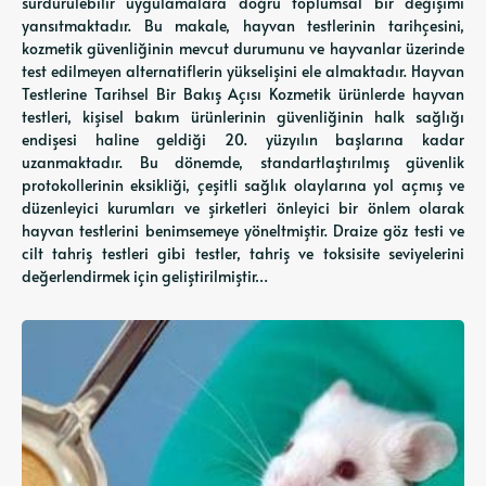
sürdürülebilir uygulamalara doğru toplumsal bir değişimi
yansıtmaktadır. Bu makale, hayvan testlerinin tarihçesini,
kozmetik güvenliğinin mevcut durumunu ve hayvanlar üzerinde
test edilmeyen alternatiflerin yükselişini ele almaktadır. Hayvan
Testlerine Tarihsel Bir Bakış Açısı Kozmetik ürünlerde hayvan
testleri, kişisel bakım ürünlerinin güvenliğinin halk sağlığı
endişesi haline geldiği 20. yüzyılın başlarına kadar
uzanmaktadır. Bu dönemde, standartlaştırılmış güvenlik
protokollerinin eksikliği, çeşitli sağlık olaylarına yol açmış ve
düzenleyici kurumları ve şirketleri önleyici bir önlem olarak
hayvan testlerini benimsemeye yöneltmiştir. Draize göz testi ve
cilt tahriş testleri gibi testler, tahriş ve toksisite seviyelerini
değerlendirmek için geliştirilmiştir…