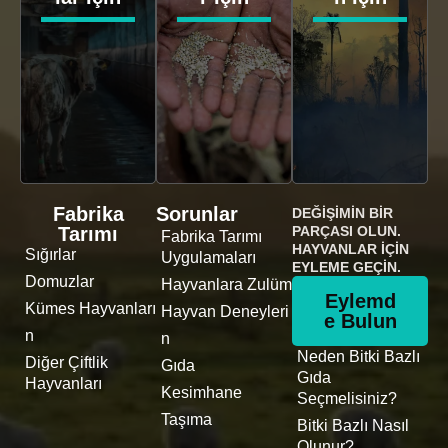
Fabrika
Sorunlar
DEĞIŞIMIN BIR
Tarımı
PARÇASI OLUN.
Fabrika Tarımı
HAYVANLAR İÇIN
Sığırlar
Uygulamaları
EYLEME GEÇIN.
Domuzlar
Hayvanlara Zulüm
Eylemd
Kümes Hayvanları
Hayvan Deneyleri
e Bulun
n
n
Neden Bitki Bazlı
Diğer Çiftlik
Gıda
Gıda
Hayvanları
Kesimhane
Seçmelisiniz?
Taşıma
Bitki Bazlı Nasıl
Olunur?