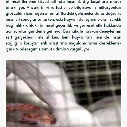
bilimsel ilerleme kisvesi altında insanlık dışı koşullara maruz
bırakılıyor. Ancak, in vitro testler ve bilgisayar simülasyonları
gibi zulüm içermeyen alternatiflerdeki gelişmeler daha doğru ve
insancıl sonuçlar sunarken, eski hayvan deneylerine olan sürekli
bağımlılık ahlak, bilimsel geçerlilik ve çevresel etki hakkında
acil soruları gündeme getiriyor. Bu makale, hayvan deneylerinin
sert gerçeklerini ele alırken, hem hayvanları hem de insan
sağlığını koruyan etik araştırma uygulamalarını desteklemek
için atabileceğimiz somut adımları vurguluyor