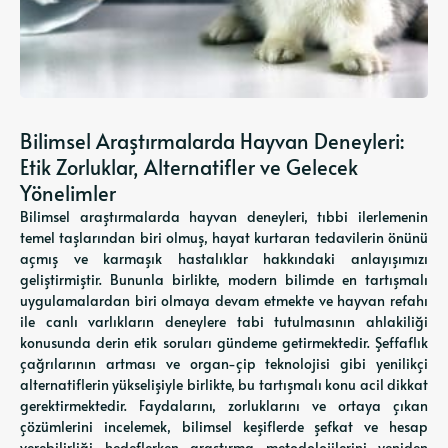
Bilimsel Araştırmalarda Hayvan Deneyleri:
Etik Zorluklar, Alternatifler ve Gelecek
Yönelimler
Bilimsel araştırmalarda hayvan deneyleri, tıbbi ilerlemenin
temel taşlarından biri olmuş, hayat kurtaran tedavilerin önünü
açmış ve karmaşık hastalıklar hakkındaki anlayışımızı
geliştirmiştir. Bununla birlikte, modern bilimde en tartışmalı
uygulamalardan biri olmaya devam etmekte ve hayvan refahı
ile canlı varlıkların deneylere tabi tutulmasının ahlakiliği
konusunda derin etik soruları gündeme getirmektedir. Şeffaflık
çağrılarının artması ve organ-çip teknolojisi gibi yenilikçi
alternatiflerin yükselişiyle birlikte, bu tartışmalı konu acil dikkat
gerektirmektedir. Faydalarını, zorluklarını ve ortaya çıkan
çözümlerini incelemek, bilimsel keşiflerde şefkat ve hesap
verebilirliği hedeflerken araştırma metodolojilerini yeniden