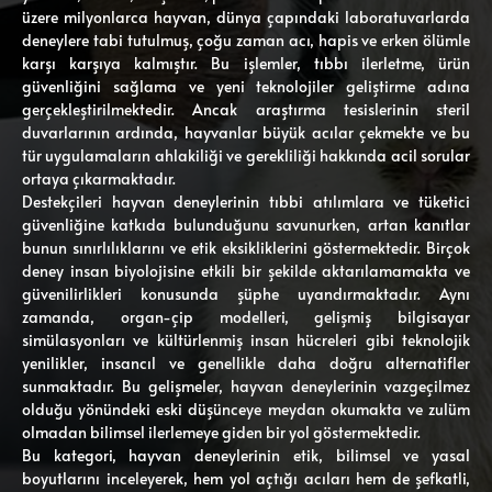
üzere milyonlarca hayvan, dünya çapındaki laboratuvarlarda
deneylere tabi tutulmuş, çoğu zaman acı, hapis ve erken ölümle
karşı karşıya kalmıştır. Bu işlemler, tıbbı ilerletme, ürün
güvenliğini sağlama ve yeni teknolojiler geliştirme adına
gerçekleştirilmektedir. Ancak araştırma tesislerinin steril
duvarlarının ardında, hayvanlar büyük acılar çekmekte ve bu
tür uygulamaların ahlakiliği ve gerekliliği hakkında acil sorular
ortaya çıkarmaktadır.
Destekçileri hayvan deneylerinin tıbbi atılımlara ve tüketici
güvenliğine katkıda bulunduğunu savunurken, artan kanıtlar
bunun sınırlılıklarını ve etik eksikliklerini göstermektedir. Birçok
deney insan biyolojisine etkili bir şekilde aktarılamamakta ve
güvenilirlikleri konusunda şüphe uyandırmaktadır. Aynı
zamanda, organ-çip modelleri, gelişmiş bilgisayar
simülasyonları ve kültürlenmiş insan hücreleri gibi teknolojik
yenilikler, insancıl ve genellikle daha doğru alternatifler
sunmaktadır. Bu gelişmeler, hayvan deneylerinin vazgeçilmez
olduğu yönündeki eski düşünceye meydan okumakta ve zulüm
olmadan bilimsel ilerlemeye giden bir yol göstermektedir.
Bu kategori, hayvan deneylerinin etik, bilimsel ve yasal
boyutlarını inceleyerek, hem yol açtığı acıları hem de şefkatli,