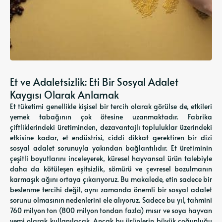
Et ve Adaletsizlik: Eti Bir Sosyal Adalet
Kaygısı Olarak Anlamak
Et tüketimi genellikle kişisel bir tercih olarak görülse de, etkileri
yemek tabağının çok ötesine uzanmaktadır. Fabrika
çiftliklerindeki üretiminden, dezavantajlı topluluklar üzerindeki
etkisine kadar, et endüstrisi, ciddi dikkat gerektiren bir dizi
sosyal adalet sorunuyla yakından bağlantılıdır. Et üretiminin
çeşitli boyutlarını inceleyerek, küresel hayvansal ürün talebiyle
daha da kötüleşen eşitsizlik, sömürü ve çevresel bozulmanın
karmaşık ağını ortaya çıkarıyoruz. Bu makalede, etin sadece bir
beslenme tercihi değil, aynı zamanda önemli bir sosyal adalet
sorunu olmasının nedenlerini ele alıyoruz. Sadece bu yıl, tahmini
760 milyon ton (800 milyon tondan fazla) mısır ve soya hayvan
yemi olarak kullanılacak. Ancak bu ürünlerin büyük çoğunluğu