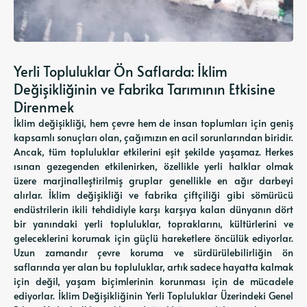
Yerli Topluluklar Ön Saflarda: İklim
Değişikliğinin ve Fabrika Tarımının Etkisine
Direnmek
İklim değişikliği, hem çevre hem de insan toplumları için geniş
kapsamlı sonuçları olan, çağımızın en acil sorunlarından biridir.
Ancak, tüm topluluklar etkilerini eşit şekilde yaşamaz. Herkes
ısınan gezegenden etkilenirken, özellikle yerli halklar olmak
üzere marjinalleştirilmiş gruplar genellikle en ağır darbeyi
alırlar. İklim değişikliği ve fabrika çiftçiliği gibi sömürücü
endüstrilerin ikili tehdidiyle karşı karşıya kalan dünyanın dört
bir yanındaki yerli topluluklar, topraklarını, kültürlerini ve
geleceklerini korumak için güçlü hareketlere öncülük ediyorlar.
Uzun zamandır çevre koruma ve sürdürülebilirliğin ön
saflarında yer alan bu topluluklar, artık sadece hayatta kalmak
için değil, yaşam biçimlerinin korunması için de mücadele
ediyorlar. İklim Değişikliğinin Yerli Topluluklar Üzerindeki Genel