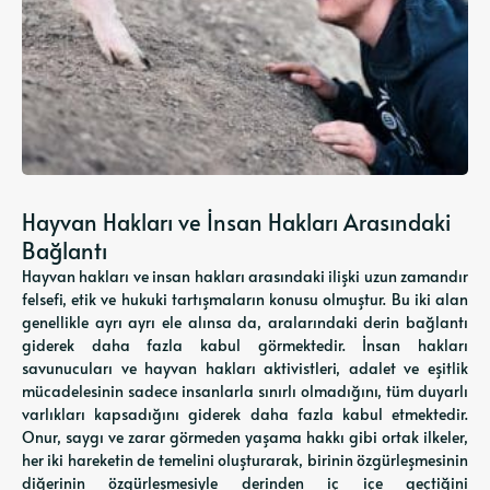
Hayvan Hakları ve İnsan Hakları Arasındaki
Bağlantı
Hayvan hakları ve insan hakları arasındaki ilişki uzun zamandır
felsefi, etik ve hukuki tartışmaların konusu olmuştur. Bu iki alan
genellikle ayrı ayrı ele alınsa da, aralarındaki derin bağlantı
giderek daha fazla kabul görmektedir. İnsan hakları
savunucuları ve hayvan hakları aktivistleri, adalet ve eşitlik
mücadelesinin sadece insanlarla sınırlı olmadığını, tüm duyarlı
varlıkları kapsadığını giderek daha fazla kabul etmektedir.
Onur, saygı ve zarar görmeden yaşama hakkı gibi ortak ilkeler,
her iki hareketin de temelini oluşturarak, birinin özgürleşmesinin
diğerinin özgürleşmesiyle derinden iç içe geçtiğini