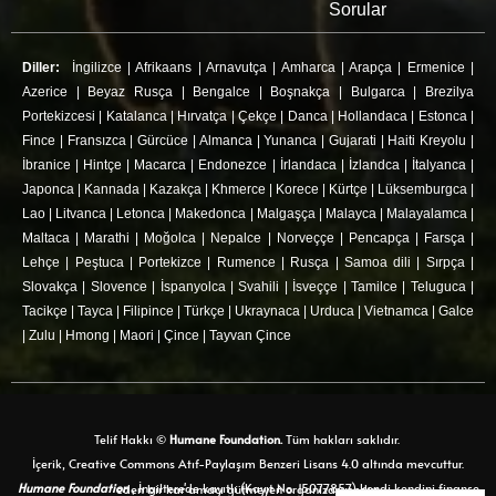
Sorular
Diller:
İngilizce
|
Afrikaans
|
Arnavutça
|
Amharca
|
Arapça
|
Ermenice
|
Azerice
|
Beyaz Rusça
|
Bengalce
|
Boşnakça
|
Bulgarca
|
Brezilya
Portekizcesi
|
Katalanca
|
Hırvatça
|
Çekçe
|
Danca
|
Hollandaca
|
Estonca
|
Fince
|
Fransızca
|
Gürcüce
|
Almanca
|
Yunanca
|
Gujarati
|
Haiti Kreyolu
|
İbranice
|
Hintçe
|
Macarca
|
Endonezce
|
İrlandaca
|
İzlandca
|
İtalyanca
|
Japonca
|
Kannada
|
Kazakça
|
Khmerce
|
Korece
|
Kürtçe
|
Lüksemburgca
|
Lao
|
Litvanca
|
Letonca
|
Makedonca
|
Malgaşça
|
Malayca
|
Malayalamca
|
Maltaca
|
Marathi
|
Moğolca
|
Nepalce
|
Norveççe
|
Pencapça
|
Farsça
|
Lehçe
|
Peştuca
|
Portekizce
|
Rumence
|
Rusça
|
Samoa dili
|
Sırpça
|
Slovakça
|
Slovence
|
İspanyolca
|
Svahili
|
İsveççe
|
Tamilce
|
Teluguca
|
Tacikçe
|
Tayca
|
Filipince
|
Türkçe
|
Ukraynaca
|
Urduca
|
Vietnamca
|
Galce
|
Zulu
|
Hmong
|
Maori
|
Çince
|
Tayvan Çince
Telif Hakkı ©
Humane Foundation.
Tüm hakları saklıdır.
İçerik, Creative Commons Atıf-Paylaşım Benzeri Lisans 4.0 altında mevcuttur.
Humane Foundation
, İngiltere'de kayıtlı (Kayıt No. 15077857) kendi kendini finanse eden bir kar amacı gütmeyen organizasyondur.