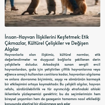
İnsan-Hayvan İlişkilerini Keşfetmek: Etik
Çıkmazlar, Kültürel Çelişkiler ve Değişen
Algılar
Hayvanlarla olan ilişkimiz, kültürel normlar, etik
değerlendirmeler ve duygusal bağlarla şekillenen derin
çelişkilerle doludur. Arkadaşlık sunan sevgili evcil
hayvanlardan, gıda için yetiştirilen çiftlik hayvanlarına veya
eğlence amaçlı kullanılan canlılara kadar, hayvanları algılama
ve onlara davranma biçimimiz, saygı ve sömürünün karmaşık
bir etkileşimini ortaya koymaktadır. Bu çelişkili algılar, hayvan
refahı, sürdürülebilirlik ve tür ayrımcılığı etrafındaki ahlaki
ikilemlerle yüzleşmemizi gerektirir; bu da seçimlerimizin hem
bireysel yaşamları hem de gezegenin tamamını nasıl etkilediği
konusunda eleştirel bir düşünmeye sevk eder