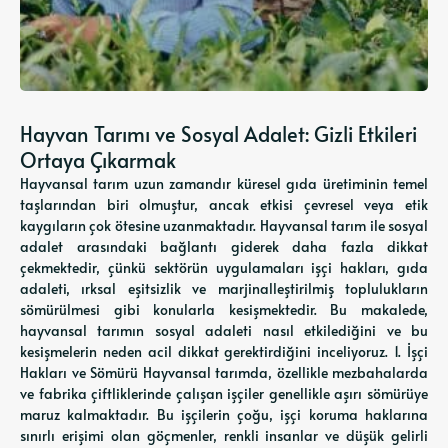
Hayvan Tarımı ve Sosyal Adalet: Gizli Etkileri
Ortaya Çıkarmak
Hayvansal tarım uzun zamandır küresel gıda üretiminin temel
taşlarından biri olmuştur, ancak etkisi çevresel veya etik
kaygıların çok ötesine uzanmaktadır. Hayvansal tarım ile sosyal
adalet arasındaki bağlantı giderek daha fazla dikkat
çekmektedir, çünkü sektörün uygulamaları işçi hakları, gıda
adaleti, ırksal eşitsizlik ve marjinalleştirilmiş toplulukların
sömürülmesi gibi konularla kesişmektedir. Bu makalede,
hayvansal tarımın sosyal adaleti nasıl etkilediğini ve bu
kesişmelerin neden acil dikkat gerektirdiğini inceliyoruz. 1. İşçi
Hakları ve Sömürü Hayvansal tarımda, özellikle mezbahalarda
ve fabrika çiftliklerinde çalışan işçiler genellikle aşırı sömürüye
maruz kalmaktadır. Bu işçilerin çoğu, işçi koruma haklarına
sınırlı erişimi olan göçmenler, renkli insanlar ve düşük gelirli