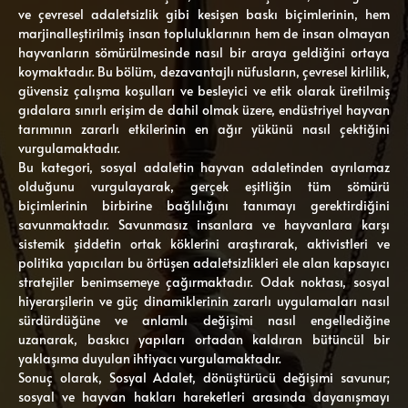
ve çevresel adaletsizlik gibi kesişen baskı biçimlerinin, hem
marjinalleştirilmiş insan topluluklarının hem de insan olmayan
hayvanların sömürülmesinde nasıl bir araya geldiğini ortaya
koymaktadır. Bu bölüm, dezavantajlı nüfusların, çevresel kirlilik,
güvensiz çalışma koşulları ve besleyici ve etik olarak üretilmiş
gıdalara sınırlı erişim de dahil olmak üzere, endüstriyel hayvan
tarımının zararlı etkilerinin en ağır yükünü nasıl çektiğini
vurgulamaktadır.
Bu kategori, sosyal adaletin hayvan adaletinden ayrılamaz
olduğunu vurgulayarak, gerçek eşitliğin tüm sömürü
biçimlerinin birbirine bağlılığını tanımayı gerektirdiğini
savunmaktadır. Savunmasız insanlara ve hayvanlara karşı
sistemik şiddetin ortak köklerini araştırarak, aktivistleri ve
politika yapıcıları bu örtüşen adaletsizlikleri ele alan kapsayıcı
stratejiler benimsemeye çağırmaktadır. Odak noktası, sosyal
hiyerarşilerin ve güç dinamiklerinin zararlı uygulamaları nasıl
sürdürdüğüne ve anlamlı değişimi nasıl engellediğine
uzanarak, baskıcı yapıları ortadan kaldıran bütüncül bir
yaklaşıma duyulan ihtiyacı vurgulamaktadır.
Sonuç olarak, Sosyal Adalet, dönüştürücü değişimi savunur;
sosyal ve hayvan hakları hareketleri arasında dayanışmayı