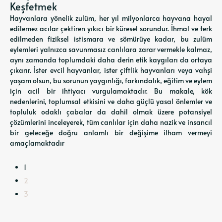
Keşfetmek
Hayvanlara yönelik zulüm, her yıl milyonlarca hayvana hayal
edilemez acılar çektiren yıkıcı bir küresel sorundur. İhmal ve terk
edilmeden fiziksel istismara ve sömürüye kadar, bu zulüm
eylemleri yalnızca savunmasız canlılara zarar vermekle kalmaz,
aynı zamanda toplumdaki daha derin etik kaygıları da ortaya
çıkarır. İster evcil hayvanlar, ister çiftlik hayvanları veya vahşi
yaşam olsun, bu sorunun yaygınlığı, farkındalık, eğitim ve eylem
için acil bir ihtiyacı vurgulamaktadır. Bu makale, kök
nedenlerini, toplumsal etkisini ve daha güçlü yasal önlemler ve
topluluk odaklı çabalar da dahil olmak üzere potansiyel
çözümlerini inceleyerek, tüm canlılar için daha nazik ve insancıl
bir geleceğe doğru anlamlı bir değişime ilham vermeyi
amaçlamaktadır
1
2
3