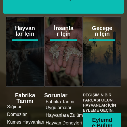
Hayvan
İnsanla
Gecege
lar İçin
r İçin
n İçin
Fabrika
Sorunlar
DEĞIŞIMIN BIR
Tarımı
PARÇASI OLUN.
Fabrika Tarımı
HAYVANLAR İÇIN
Sığırlar
Uygulamaları
EYLEME GEÇIN.
Domuzlar
Hayvanlara Zulüm
Eylemd
Kümes Hayvanları
Hayvan Deneyleri
e Bulun