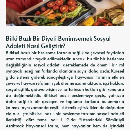
Bitki Bazlı Bir Diyeti Benimsemek Sosyal
Adaleti Nasıl Geliştirir?
Bitkisel bazlı bir beslenme tarzının sağlık ve çevresel faydaları
uzun zamandır teşvik edilmektedir. Ancak, bu tür bir beslenme
değişikliğinin sosyal adaleti desteklemede de önemli bir rol
oynayabileceğinin farkında olanların sayısı daha azdır. Küresel
gıda sistemi giderek sanayileştikçe, hayvansal tarımın etkileri
çevre ve hayvan refahının çok ötesine uzanmaktadır; işçi hakları,
sosyal eşitlik, gıdaya erişim ve hatta insan hakları gibi konulara
da değinmektedir. Bitkisel bazlı beslenmeye geçiş, yalnızca
daha sağlıklı bir gezegen ve topluma katkıda bulunmakla
kalmaz, aynı zamanda çeşitli sistemik eşitsizlikleri de doğrudan
ele alır. İşte bitkisel bazlı bir beslenme tarzının sosyal adaleti
ilerlettiği dört temel yol: 1. Gıda Sistemindeki Sömürüyü
Azaltmak Hayvansal tarım, hem hayvanlar hem de içindeki