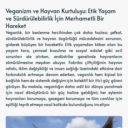
Veganizm ve Hayvan Kurtuluşu: Etik Yaşam
ve Sürdürülebilirlik İçin Merhametli Bir
Hareket
Veganlık, bir beslenme tercihinden çok daha fazlası; şefkat,
sürdürülebilirlik ve hayvan özgürlüğü mücadelesini savunan,
giderek büyüyen bir harekettir. Etik yaşamdan köken alan bu
yaşam tarzı, çevresel bozulma ve sosyal adalet gibi acil
sorunları ele alırken, endüstriler genelinde hayvanların
sömürülmesine meydan okuyor. Fabrika çiftçiliğinin hayvan
refahı, iklim değişikliği ve insan sağlığı üzerindeki etkisine dair
farkındalık artmaya devam ederken, veganlık hem kişisel bir
bağlılık hem de sistemik değişim için kolektif bir itici güç görevi
görüyor. Bu makale, veganlığın daha adil bir dünya yaratmak
için nasıl dönüştürücü bir güç haline geldiğini; her eylemin
hayvanları korumaya, gezegeni korumaya ve tüm canlılar için
eşitliği teşvik etmeye nasıl katkıda bulunduğunu inceliyor