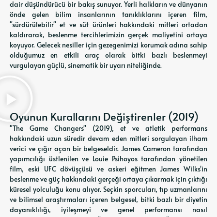
dair düşündürücü bir bakış sunuyor. Yerli halkların ve dünyanın
önde gelen bilim insanlarının tanıklıklarını içeren film,
"sürdürülebilir" et ve süt ürünleri hakkındaki mitleri ortadan
kaldırarak, beslenme tercihlerimizin gerçek maliyetini ortaya
koyuyor. Gelecek nesiller için gezegenimizi korumak adına sahip
olduğumuz en etkili araç olarak bitki bazlı beslenmeyi
vurgulayan güçlü, sinematik bir uyarı niteliğinde.
Oyunun Kurallarını Değiştirenler (2019)
"The Game Changers" (2019), et ve atletik performans
hakkındaki uzun süredir devam eden mitleri sorgulayan ilham
verici ve çığır açan bir belgeseldir. James Cameron tarafından
yapımcılığı üstlenilen ve Louie Psihoyos tarafından yönetilen
film, eski UFC dövüşçüsü ve askeri eğitmen James Wilks'in
beslenme ve güç hakkındaki gerçeği ortaya çıkarmak için çıktığı
küresel yolculuğu konu alıyor. Seçkin sporcuları, tıp uzmanlarını
ve bilimsel araştırmaları içeren belgesel, bitki bazlı bir diyetin
dayanıklılığı, iyileşmeyi ve genel performansı nasıl