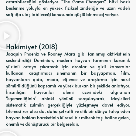
artırabileceğini gösteriyor. "The Game Changers", bitki bazlı
beslenme yoluyla en yüksek fiziksel zindeliğe ve uzun vadeli
sağlığa ulaşılabileceği konusunda güçlü bir mesaj veriyor.
Hakimiyet (2018)
Joaquin Phoenix ve Rooney Mara gibi tanınmış aktivistlerin
seslendirdiği Dominion, modern hayvan tarımının karanlık
yüzünü ortaya çıkarmak için dronlar ve gizli kameralar
kullanan, araştırmacı sinemanın bir başyapıtıdır. Film,
hayvanların gıda, moda, eğlence ve araştırma için nasıl
sömürüldüğünü kapsamlı ve yürek burkan bir şekilde anlatıyor.
İnsanlığın hayvanlar alemi üzerindeki algılanan
"egemenliğinin" ahlaki yönünü sorgulayarak, izleyicileri
sistematik zulmün gerçekliğiyle yüzleşmeye davet ediyor.
İzlemesi zor olsa da, daha şefkatli ve etik bir dünya talep eden
hayvan hakları hareketinin küresel bir mihenk taşı haline gelen,
önemli ve dönüştürücü bir belgeseldir.