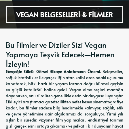
VEGAN BELGESELLERI & FILMLER
Bu Filmler ve Diziler Sizi Vegan
Yapmaya Teşvik Edecek—Hemen
İzleyin!
Gerçeğin Gücü: Görsel Hikaye Anlatımının Önemi.
Belgeseller,
soğuk istatistikler ile gerçekliğin atan kalbi arasındaki uçurumu
kapatarak, bitki bazlı bir yaşam tarzına doğru küresel geçişin
en güçlü katalizörü haline geldi. Vegan olma seçimi mantığa
dayanırken, onu sürdüren genellikle derin bir duygusal uyanıştır.
Etkileyici araştırmacı gazetecilikten nefes kesen sinematografiye
kadar, bu filmler sadece bilgilendirmekle kalmıyor, sağlık, etik
ve çevre yönetimine dair algılarımızı da sorguluyor. Yirmi yılı
aşkın bir süredir, vizyoner film yapımcıları, endüstriyel tarımın
gizli gerçeklerini ortaya çıkarmak ve şefkatli bir dünyanın hayat