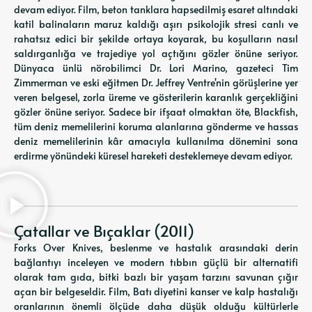
devam ediyor. Film, beton tanklara hapsedilmiş esaret altındaki
katil balinaların maruz kaldığı aşırı psikolojik stresi canlı ve
rahatsız edici bir şekilde ortaya koyarak, bu koşulların nasıl
saldırganlığa ve trajediye yol açtığını gözler önüne seriyor.
Dünyaca ünlü nörobilimci Dr. Lori Marino, gazeteci Tim
Zimmerman ve eski eğitmen Dr. Jeffrey Ventre'nin görüşlerine yer
veren belgesel, zorla üreme ve gösterilerin karanlık gerçekliğini
gözler önüne seriyor. Sadece bir ifşaat olmaktan öte, Blackfish,
tüm deniz memelilerini koruma alanlarına gönderme ve hassas
deniz memelilerinin kâr amacıyla kullanılma dönemini sona
erdirme yönündeki küresel hareketi desteklemeye devam ediyor.
Çatallar ve Bıçaklar (2011)
Forks Over Knives, beslenme ve hastalık arasındaki derin
bağlantıyı inceleyen ve modern tıbbın güçlü bir alternatifi
olarak tam gıda, bitki bazlı bir yaşam tarzını savunan çığır
açan bir belgeseldir. Film, Batı diyetini kanser ve kalp hastalığı
oranlarının önemli ölçüde daha düşük olduğu kültürlerle