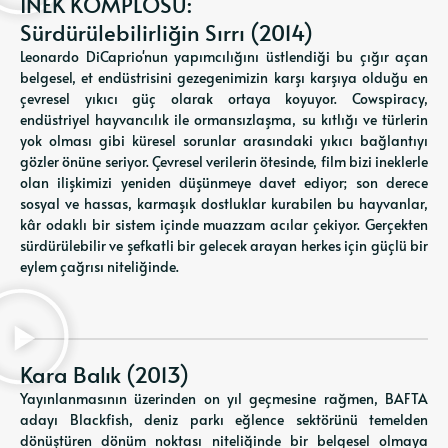
İNEK KOMPLOSU:
Sürdürülebilirliğin Sırrı (2014)
Leonardo DiCaprio'nun yapımcılığını üstlendiği bu çığır açan
belgesel, et endüstrisini gezegenimizin karşı karşıya olduğu en
çevresel yıkıcı güç olarak ortaya koyuyor. Cowspiracy,
endüstriyel hayvancılık ile ormansızlaşma, su kıtlığı ve türlerin
yok olması gibi küresel sorunlar arasındaki yıkıcı bağlantıyı
gözler önüne seriyor. Çevresel verilerin ötesinde, film bizi ineklerle
olan ilişkimizi yeniden düşünmeye davet ediyor; son derece
sosyal ve hassas, karmaşık dostluklar kurabilen bu hayvanlar,
kâr odaklı bir sistem içinde muazzam acılar çekiyor. Gerçekten
sürdürülebilir ve şefkatli bir gelecek arayan herkes için güçlü bir
eylem çağrısı niteliğinde.
Kara Balık (2013)
Yayınlanmasının üzerinden on yıl geçmesine rağmen, BAFTA
adayı Blackfish, deniz parkı eğlence sektörünü temelden
dönüştüren dönüm noktası niteliğinde bir belgesel olmaya