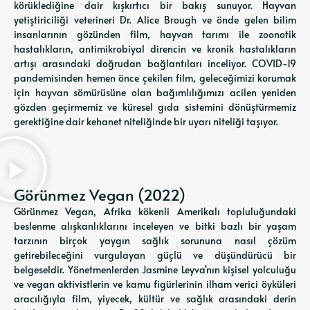
körüklediğine dair kışkırtıcı bir bakış sunuyor. Hayvan
yetiştiriciliği veterineri Dr. Alice Brough ve önde gelen bilim
insanlarının gözünden film, hayvan tarımı ile zoonotik
hastalıkların, antimikrobiyal direncin ve kronik hastalıkların
artışı arasındaki doğrudan bağlantıları inceliyor. COVID-19
pandemisinden hemen önce çekilen film, geleceğimizi korumak
için hayvan sömürüsüne olan bağımlılığımızı acilen yeniden
gözden geçirmemiz ve küresel gıda sistemini dönüştürmemiz
gerektiğine dair kehanet niteliğinde bir uyarı niteliği taşıyor.
Görünmez Vegan (2022)
Görünmez Vegan, Afrika kökenli Amerikalı topluluğundaki
beslenme alışkanlıklarını inceleyen ve bitki bazlı bir yaşam
tarzının birçok yaygın sağlık sorununa nasıl çözüm
getirebileceğini vurgulayan güçlü ve düşündürücü bir
belgeseldir. Yönetmenlerden Jasmine Leyva'nın kişisel yolculuğu
ve vegan aktivistlerin ve kamu figürlerinin ilham verici öyküleri
aracılığıyla film, yiyecek, kültür ve sağlık arasındaki derin