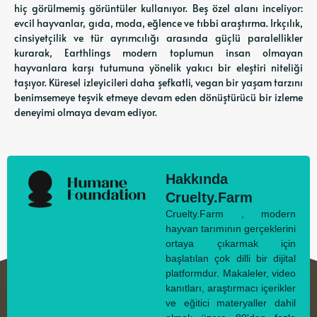
hiç görülmemiş görüntüler kullanıyor. Beş özel alanı inceliyor:
evcil hayvanlar, gıda, moda, eğlence ve tıbbi araştırma. Irkçılık,
cinsiyetçilik ve tür ayrımcılığı arasında güçlü paralellikler
kurarak, Earthlings modern toplumun insan olmayan
hayvanlara karşı tutumuna yönelik yakıcı bir eleştiri niteliği
taşıyor. Küresel izleyicileri daha şefkatli, vegan bir yaşam tarzını
benimsemeye teşvik etmeye devam eden dönüştürücü bir izleme
deneyimi olmaya devam ediyor.
Hakkında
Cruelty.Farm
Cruelty.Farm , modern
hayvan tarımının gerçeklerini
ortaya çıkarmak için
başlatılan çok dilli bir dijital
platformdur. Makaleler, video
kanıtları, araştırmacı içerikler
ve eğitici materyaller dahil