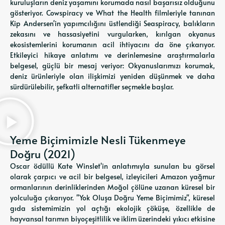
kuruluşların deniz yaşamını korumada nasıl başarısız olduğunu
gösteriyor. Cowspiracy ve What the Health filmleriyle tanınan
Kip Andersen'in yapımcılığını üstlendiği Seaspiracy, balıkların
zekasını ve hassasiyetini vurgularken, kırılgan okyanus
ekosistemlerini korumanın acil ihtiyacını da öne çıkarıyor.
Etkileyici hikaye anlatımı ve derinlemesine araştırmalarla
belgesel, güçlü bir mesaj veriyor: Okyanuslarımızı korumak,
deniz ürünleriyle olan ilişkimizi yeniden düşünmek ve daha
sürdürülebilir, şefkatli alternatifler seçmekle başlar.
Yeme Biçimimizle Nesli Tükenmeye
Doğru (2021)
Oscar ödüllü Kate Winslet'in anlatımıyla sunulan bu görsel
olarak çarpıcı ve acil bir belgesel, izleyicileri Amazon yağmur
ormanlarının derinliklerinden Moğol çölüne uzanan küresel bir
yolculuğa çıkarıyor. "Yok Oluşa Doğru Yeme Biçimimiz", küresel
gıda sistemimizin yol açtığı ekolojik çöküşe, özellikle de
hayvansal tarımın biyoçeşitlilik ve iklim üzerindeki yıkıcı etkisine