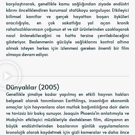
karşılaştırarak, genellikle kamu sağlığından ziyade endüstri
kârını önceliklendiren kurumsal statükoyu sorguluyor. Etkileyici
bilimsel kanıtlar ve gerçek hayattan başarı öyküleri
aracılığıyla, en çok sakatlığa yol açan kronik
rahatsızlıklarımızın çoğunun et ve süt ürünlerinden uzaklaşarak
nasıl önlenebileceğini ve hatta tersine çevrilebileceğini
gösteriyor. Beslenmenin gücüyle sağlıklarını kontrol altına
almak isteyen herkes için izlenmesi gereken önemli bir film
olmaya devam ediyor.
Dünyalılar (2005)
Genellikle şimdiye kadar yapılmış en etkili hayvan hakları
belgeseli olarak tanımlanan Earthlings, insanlığın ekonomik
amaçlar için hayvanlara olan mutlak bağımlılığına dair derin
ve tavizsiz bir bakış sunuyor. Joaquin Phoenix'in anlatımıyla ve
Moby'nin etkileyici müzikleriyle desteklenen film, dünyanın en
büyük endüstrilerinden bazılarının günlük uygulamalarını
kronolojik olarak kaydetmek için gizli kameralar ve daha önce