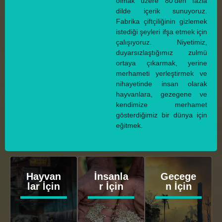
olmak üzere 80'den fazla
dilde içerik sunuyoruz.
Fabrika çiftçiliğinin gizlemek
istediği şeyleri ifşa etmek için
çalışıyoruz. Niyetimiz,
duyarsızlaştığımız zulmü
ortaya çıkarmak, yerine
merhameti yerleştirmek ve
nihayetinde insan olarak
hayvanlara, gezegene ve
kendimize merhamet
gösterdiğimiz bir dünya için
eğitmek.
Hayvan
İnsanla
Gecege
lar İçin
r İçin
n İçin