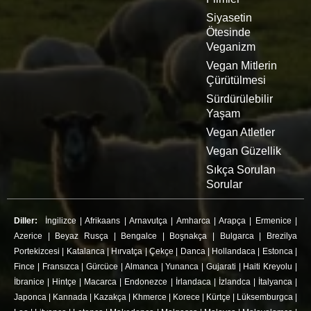
Siyasetin
Ötesinde
Veganizm
Vegan Mitlerin
Çürütülmesi
Sürdürülebilir
Yaşam
Vegan Atletler
Vegan Güzellik
Sıkça Sorulan
Sorular
Diller:
İngilizce
|
Afrikaans
|
Arnavutça
|
Amharca
|
Arapça
|
Ermenice
|
Azerice
|
Beyaz Rusça
|
Bengalce
|
Boşnakça
|
Bulgarca
|
Brezilya
Portekizcesi
|
Katalanca
|
Hırvatça
|
Çekçe
|
Danca
|
Hollandaca
|
Estonca
|
Fince
|
Fransızca
|
Gürcüce
|
Almanca
|
Yunanca
|
Gujarati
|
Haiti Kreyolu
|
İbranice
|
Hintçe
|
Macarca
|
Endonezce
|
İrlandaca
|
İzlandca
|
İtalyanca
|
Japonca
|
Kannada
|
Kazakça
|
Khmerce
|
Korece
|
Kürtçe
|
Lüksemburgca
|