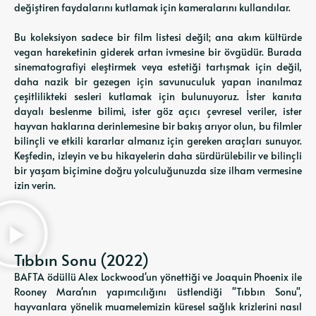
değiştiren faydalarını kutlamak için kameralarını kullandılar.
Bu koleksiyon sadece bir film listesi değil; ana akım kültürde
vegan hareketinin giderek artan ivmesine bir övgüdür. Burada
sinematografiyi eleştirmek veya estetiği tartışmak için değil,
daha nazik bir gezegen için savunuculuk yapan inanılmaz
çeşitlilikteki sesleri kutlamak için bulunuyoruz. İster kanıta
dayalı beslenme bilimi, ister göz açıcı çevresel veriler, ister
hayvan haklarına derinlemesine bir bakış arıyor olun, bu filmler
bilinçli ve etkili kararlar almanız için gereken araçları sunuyor.
Keşfedin, izleyin ve bu hikayelerin daha sürdürülebilir ve bilinçli
bir yaşam biçimine doğru yolculuğunuzda size ilham vermesine
izin verin.
Tıbbın Sonu (2022)
BAFTA ödüllü Alex Lockwood'un yönettiği ve Joaquin Phoenix ile
Rooney Mara'nın yapımcılığını üstlendiği "Tıbbın Sonu",
hayvanlara yönelik muamelemizin küresel sağlık krizlerini nasıl