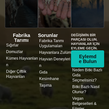
Fabrika
Sorunlar
DEĞIŞIMIN BIR
Tarımı
PARÇASI OLUN.
Fabrika Tarımı
HAYVANLAR İÇIN
Sığırlar
Uygulamaları
EYLEME GEÇIN.
Domuzlar
Hayvanlara Zulüm
Eylemd
Kümes Hayvanları
Hayvan Deneyleri
e Bulun
n
n
Neden Bitki Bazlı
Diğer Çiftlik
Gıda
Gıda
Hayvanları
Kesimhane
Seçmelisiniz?
Taşıma
Bitki Bazlı Nasıl
Olunur?
Vegan
Belgeselleri &
Filmler