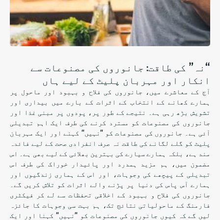
“نہ” کی طاقت: جانوروں کی مصنوعات سے
انکار اور مہربان پلیٹ کے لیے ہاں
آج کے معاشرے میں، جانوروں کی فلاح و بہبود اور ماحول پر
ہمارے کھانے کے انتخاب کے اثرات کے بارے میں بیداری اور
تشویش بڑھ رہی ہے۔ نتیجے کے طور پر، پودوں پر مبنی غذا اور
جانوروں کی مصنوعات کو مسترد کرنے کی طرف ایک اہم تبدیلی
آئی ہے۔ جانوروں کی مصنوعات کو "نہیں" کہنے اور ایک مہربان
پلیٹ کو گلے لگانے کی طاقت نہ صرف انفرادی صحت کے لیے فائدہ
مند ہے، بلکہ ہمارے سیارے کی بہترین بھلائی کے لیے بھی ہے۔ اس
مضمون میں، ہم مزید ہمدرد اور پائیدار خوراک کی طرف اس
تبدیلی کے پیچھے کی وجوہات، اور اس کے ہماری زندگیوں اور
ہمارے آس پاس کی دنیا پر پڑنے والے اثرات کو تلاش کریں گے۔
جانوروں کی فلاح و بہبود کے اخلاقی تحفظات سے لے کر فیکٹری
فارمنگ کے ماحولیاتی نتائج تک، ہم بہت سی وجوہات کا جائزہ
لیں گے کہ کیوں جانوروں کی مصنوعات کو "نہیں" کہنا اور ایک