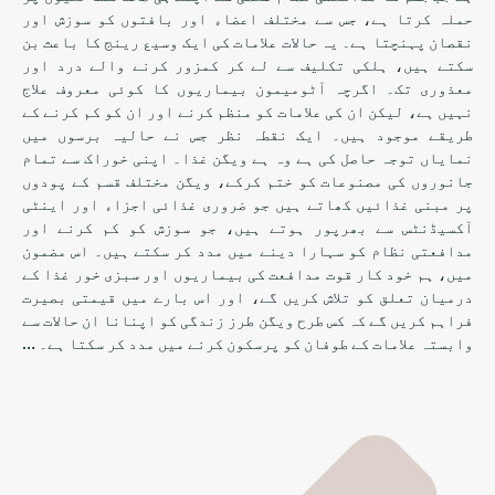
حملہ کرتا ہے، جس سے مختلف اعضاء اور بافتوں کو سوزش اور
نقصان پہنچتا ہے۔ یہ حالات علامات کی ایک وسیع رینج کا باعث بن
سکتے ہیں، ہلکی تکلیف سے لے کر کمزور کرنے والے درد اور
معذوری تک۔ اگرچہ آٹومیمون بیماریوں کا کوئی معروف علاج
نہیں ہے، لیکن ان کی علامات کو منظم کرنے اور ان کو کم کرنے کے
طریقے موجود ہیں۔ ایک نقطہ نظر جس نے حالیہ برسوں میں
نمایاں توجہ حاصل کی ہے وہ ہے ویگن غذا۔ اپنی خوراک سے تمام
جانوروں کی مصنوعات کو ختم کرکے، ویگن مختلف قسم کے پودوں
پر مبنی غذائیں کھاتے ہیں جو ضروری غذائی اجزاء اور اینٹی
آکسیڈنٹس سے بھرپور ہوتے ہیں، جو سوزش کو کم کرنے اور
مدافعتی نظام کو سہارا دینے میں مدد کر سکتے ہیں۔ اس مضمون
میں، ہم خود کار قوت مدافعت کی بیماریوں اور سبزی خور غذا کے
درمیان تعلق کو تلاش کریں گے، اور اس بارے میں قیمتی بصیرت
فراہم کریں گے کہ کس طرح ویگن طرز زندگی کو اپنانا ان حالات سے
وابستہ علامات کے طوفان کو پرسکون کرنے میں مدد کر سکتا ہے۔ …