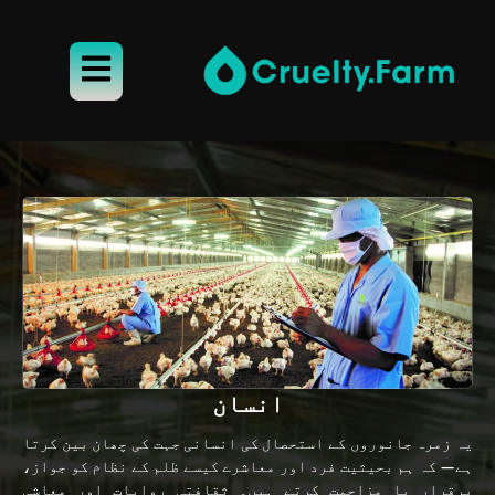
انسان
یہ زمرہ جانوروں کے استحصال کی انسانی جہت کی چھان بین کرتا
ہے— کہ ہم بحیثیت فرد اور معاشرے کیسے ظلم کے نظام کو جواز،
برقرار یا مزاحمت کرتے ہیں۔ ثقافتی روایات اور معاشی