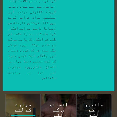
کیا گیا ہے۔ ہم 80 سے زائد
زبانوں میں مضامین، ویڈیو
ثبوت، تفتیشی مواد، اور
تعلیمی مواد فراہم کرتے
ہیں تاکہ فیکٹری فارمنگ جو
چھپانا چاہتی ہے اسے آشکار
کیا جاسکے۔ ہمارا مقصد اس
ظلم کو آشکار کرنا ہے جس کے
ہم عادی ہوگئے ہیں، اس کی
جگہ ہمدردی کو فروغ دینا،
اور بالآخر ایک ایسی دنیا
کی طرف تعلیم دینا جہاں ہم
انسان جانوروں، سیارے،
اور خود پر ہمدردی
دکھائیں۔
جانورو
انسانو
سیارے
ں کے
ں کے
کے لئے
لئے
لئے