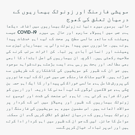
مویشی فارمنگ اور زونوٹک بیماریوں کے
درمیان تعلق کی کھوج
حالیہ برسوں میں، دنیا نے زونوٹک بیماریوں میں اضافہ دیکھا
ہے، جس میں ایبولا، سارس، اور حال ہی میں، COVID-19 جیسے
پھیلنے کے ساتھ، عالمی سطح پر صحت کے لیے اہم خدشات پیدا
ہوئے ہیں۔ جانوروں میں پیدا ہونے والی یہ بیماریاں تیزی سے
پھیلنے اور انسانی آبادی پر تباہ کن اثرات مرتب کرنے کی
صلاحیت رکھتی ہیں۔ اگرچہ ان بیماریوں کی اصل ابتداء کا ابھی
بھی مطالعہ اور بحث ہو رہی ہے، ایسے بڑھتے ہوئے شواہد موجود
ہیں جو ان کے ظہور کو مویشیوں کی کاشتکاری کے طریقوں سے
جوڑتے ہیں۔ لائیو سٹاک فارمنگ، جس میں خوراک کے لیے جانوروں
کی پرورش شامل ہے، عالمی خوراک کی پیداوار کا ایک اہم حصہ بن
چکی ہے، جو لاکھوں لوگوں کے لیے آمدنی کا ذریعہ اور اربوں کو
خوراک فراہم کرتی ہے۔ تاہم، اس صنعت کی شدت اور توسیع نے
زونوٹک بیماریوں کے ظہور اور پھیلاؤ میں اس کے کردار پر
سوالات اٹھائے ہیں۔ اس مضمون میں، ہم مویشیوں کی فارمنگ اور
زونوٹک بیماریوں کے درمیان تعلق کو تلاش کریں گے، ان ممکنہ
عوامل کا جائزہ لیں گے جو ان کے ظہور میں اہم کردار ادا کرتے
ہیں اور اس پر تبادلہ خیال کریں گے…