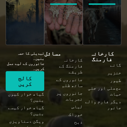
کارخانہ
مسائل
تبدیلی کا حصہ
فارمنگ
بنیں۔
کارخانہ
جانوروں کے لیے عمل
گائے
فارمنگ کے
کریں۔
طریقے
خنزیر
کالج
جانوروں کے
طیور
کریں
ساتھ ظلم
مچھلی اور جلی
جانوروں پر
حیات
گیاھ خوار کیوں
تجربات
بنیں؟
دیگر فارم والے
لباس
جانور
گیاھ خوار کیسے
بنیں؟
خوراک
ویگن دستاویزی
ذبح