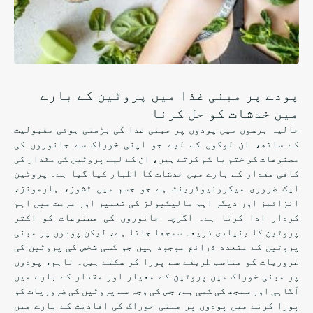
پودے پر مبنی غذا میں پروٹین کے بارے
میں خدشات کو حل کرنا
حالیہ برسوں میں پودوں پر مبنی غذا کی بڑھتی ہوئی مقبولیت
کے ساتھ، ان لوگوں کے لیے جو اپنی خوراک سے جانوروں کی
مصنوعات کو ختم یا کم کرتے ہیں، ان کے لیے پروٹین کی مقدار کی
کافی مقدار کے بارے میں خدشات کا اظہار کیا گیا ہے۔ پروٹین
ایک ضروری میکرونیوٹرینٹ ہے جو جسم میں ٹشوز، ہارمونز،
انزائمز اور دیگر اہم مالیکیولز کی تعمیر اور مرمت میں اہم
کردار ادا کرتا ہے۔ اگرچہ جانوروں کی مصنوعات کو اکثر
پروٹین کا بنیادی ذریعہ سمجھا جاتا ہے، لیکن پودوں پر مبنی
پروٹین کے متعدد ذرائع موجود ہیں جو کسی شخص کی پروٹین کی
ضروریات کو مناسب طریقے سے پورا کر سکتے ہیں۔ تاہم، پودوں
پر مبنی خوراک میں پروٹین کے معیار اور مقدار کے بارے میں
آگاہی اور سمجھ کی کمی ہے، جس کی وجہ سے پروٹین کی ضروریات کو
پورا کرنے میں پودوں پر مبنی خوراک کی افادیت کے بارے میں