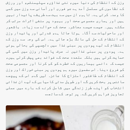
وزن کے انتظام کی دنیا میں، نئی غذاؤں، سپلیمنٹس، اور ورزش
کے نظاموں کی مسلسل آمد ہے جو فوری اور آسانی سے وزن میں کمی
کا وعدہ کرتی ہے۔ تاہم، ان میں سے بہت سے طریقے پائیدار نہیں
ہیں اور ہماری مجموعی صحت اور بہبود پر منفی اثرات مرتب کر
سکتے ہیں۔ جیسے جیسے معاشرہ صحت کے حوالے سے زیادہ باشعور
اور ماحولیات سے آگاہ ہوتا جاتا ہے، قدرتی اور پائیدار وزن
کے انتظام کے حل کی مانگ بڑھ جاتی ہے۔ اس کی وجہ سے وزن کے
انتظام کے لیے پودوں پر مبنی غذا میں دلچسپی کی بحالی ہوئی
ہے۔ پودوں پر مبنی غذائیں نہ صرف پائیدار وزن میں کمی کی
حمایت کرتی ہیں بلکہ متعدد صحت کے فوائد بھی پیش کرتی ہیں،
جیسے کہ دائمی بیماریوں کے خطرے کو کم کرنا اور مجموعی صحت
کو فروغ دینا۔ اس مضمون میں، ہم پودوں پر مبنی خوراک اور وزن
کے انتظام کے طاقتور امتزاج کا جائزہ لیں گے، اس کے پیچھے
سائنس پر بحث کریں گے اور طویل مدتی کامیابی کے لیے ان غذائی
انتخاب کو اپنے طرز زندگی میں شامل کرنے کے بارے میں عملی
تجاویز فراہم کریں گے۔ پر توجہ کے ساتھ…