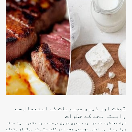
گوشت اور ڈیری مصنوعات کے استعمال سے
وابستہ صحت کے خطرات
ایک معاشرے کے طور پر، ہمیں طویل عرصے سے یہ مشورہ دیا جاتا
رہا ہے کہ ہم اپنی مجموعی صحت اور تندرستی کو برقرار رکھنے