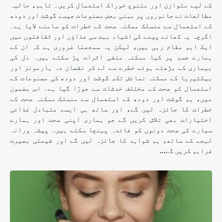
کے لیے متوازن اور متنوع خوراک استعمال کریں۔ تاہم، حالیہ
مطالعات نے جانوروں پر مبنی بعض مصنوعات جیسے گوشت اور دودھ
کے استعمال سے منسلک ممکنہ صحت کے خطرات کو سامنے لایا ہے۔
اگرچہ یہ کھانے پینے کی اشیاء بہت سی غذاؤں اور ثقافتوں میں
ایک اہم مقام رہی ہیں، لیکن یہ سمجھنا ضروری ہے کہ ان کے
ہمارے جسم پر کیا ممکنہ منفی اثرات پڑ سکتے ہیں۔ دل کی
بیماری کے بڑھتے ہوئے خطرے سے لے کر نقصان دہ ہارمونز اور
بیکٹیریا کے ممکنہ نمائش تک، گوشت اور دودھ کی مصنوعات کے
استعمال کو صحت کے مختلف خدشات سے جوڑا گیا ہے۔ اس مضمون
میں، ہم گوشت اور دودھ کے استعمال سے منسلک ممکنہ صحت کے
خطرات کا جائزہ لیں گے، اور ساتھ ہی ایسے متبادل غذائی
اختیارات بھی تلاش کریں گے جو ہماری اپنی صحت اور ہمارے
سیارے کی صحت دونوں کو فائدہ پہنچا سکتے ہیں۔ پیشہ ورانہ
لہجے کے ساتھ، ہم شواہد کا جائزہ لیں گے اور قیمتی بصیرت
فراہم کریں گے…