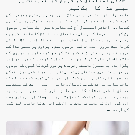
مبنی غذا کا ایک کیس
ماحولیات اور جانوروں کی فلاح و بہبود پر ہماری روزمرہ کی
کھپت کی عادات کے منفی اثرات کے بارے میں بڑھتی ہوئی آگاہی
کے ساتھ، اخلاقی استعمال آج کے معاشرے میں ایک نمایاں موضوع
بن گیا ہے۔ جیسا کہ ہم اپنے اعمال کے نتائج کا سامنا کر رہے
ہیں، یہ ہمارے غذائی انتخاب اور ان کے اثرات پر نظر ثانی
کرنا بہت ضروری ہے۔ حالیہ برسوں میں، پودوں پر مبنی غذا کے
فروغ نے ہمارے کاربن فوٹ پرنٹ کو کم کرنے اور جانوروں کے
ساتھ اخلاقی سلوک کو فروغ دینے کے ایک ذریعہ کے طور پر زور
پکڑا ہے۔ یہ مضمون مختلف وجوہات پر غور کرے گا کیوں کہ پودوں
پر مبنی غذا میں منتقلی زیادہ پائیدار اور اخلاقی طرز زندگی
میں حصہ ڈال سکتی ہے۔ ہم گوشت اور دودھ کی کھپت کو کم کرنے کے
ماحولیاتی فوائد کے ساتھ ساتھ جانوروں کی زراعت کی صنعت سے
متعلق اخلاقی خدشات کا بھی جائزہ لیں گے۔ مزید برآں، ہم
پودوں پر مبنی متبادلات کے بڑھتے ہوئے رجحان اور ہماری صحت
اور کرہ ارض کی مجموعی صحت پر ان کے اثرات کا جائزہ لیں گے۔
کی طرف سے…