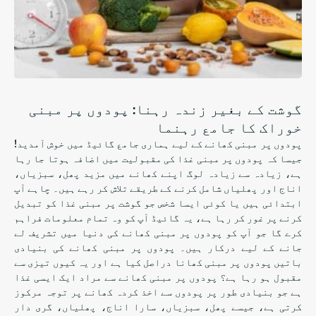
گوشت کے بغیر زندہ رہنا: پودوں پر مبنی
خوراک کا جامع رہنما
پودوں پر مبنی کھانے کے لیے ہماری جامع گائیڈ میں خوش آمدید!
جیسا کہ پودوں پر مبنی غذا کی مقبولیت میں اضافہ ہوتا جا رہا
ہے، زیادہ سے زیادہ لوگ اپنے کھانے میں مزید پھل، سبزیاں،
اناج اور پھلیاں شامل کرنے کے طریقے تلاش کر رہے ہیں۔ چاہے آپ
ابتدائی ہیں یا کوئی ایسا شخص جو گوشت پر مبنی غذا کو تبدیل
کرنے پر غور کر رہا ہے، یہ گائیڈ آپ کو وہ تمام معلومات فراہم
کرے گا جو آپ کو پودوں پر مبنی کھانے کی دنیا میں تشریف لے
جانے کے لیے درکار ہیں۔ پودوں پر مبنی کھانے کی بنیادی
باتیں پودوں پر مبنی کھانا دراصل کیا ہے اور یہ کیوں تیزی سے
مقبول ہو رہا ہے؟ پودوں پر مبنی کھانے سے مراد ایک ایسی غذا
ہے جو بنیادی طور پر پودوں سے اخذ کردہ کھانے پر توجہ مرکوز
کرتی ہے، جیسے پھل، سبزیاں، سارا اناج، پھلیاں، گری دار