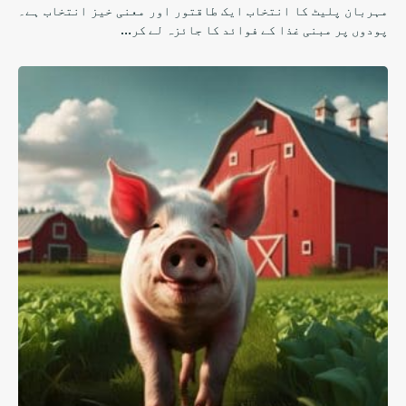
مہربان پلیٹ کا انتخاب ایک طاقتور اور معنی خیز انتخاب ہے۔
پودوں پر مبنی غذا کے فوائد کا جائزہ لے کر…