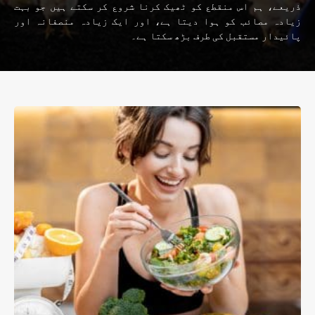
ذریعے، ہم اس منقطع کو ٹھیک کرنا شروع کر سکتے ہیں جو بہت
زیادہ مصائب کو ہوا دیتا ہے، اور ایک زیادہ منصفانہ اور
پائیدار مستقبل کی طرف بڑھ سکتا ہے۔