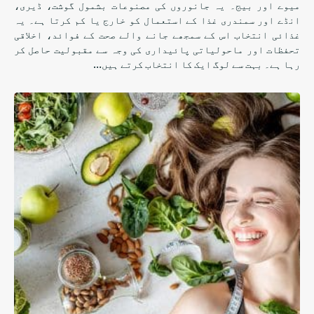
میوے اور بیج۔ یہ جانوروں کی مصنوعات بشمول گوشت، ڈیری،
انڈے اور سمندری غذا کے استعمال کو خارج یا کم کرتا ہے۔ یہ
غذائی انتخاب اس کے سمجھے جانے والے صحت کے فوائد، اخلاقی
تحفظات اور ماحولیاتی پائیداری کی وجہ سے مقبولیت حاصل کر
رہا ہے۔ بہت سے لوگ ایک کا انتخاب کرتے ہیں…