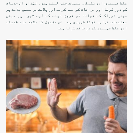
غلط فہمیاں اور شکوک و شبہات جنم لیتے ہیں۔ لہٰذا، ان خدشات
کو دور کرنا اور خرافات کو ختم کرنے اور پلانٹ پر مبنی پلانٹ پر
مبنی خوراک کے فوائد کو فروغ دینے کے لیے ثبوت پر مبنی
معلومات فراہم کرنا ضروری ہے۔ اس مضمون کا مقصد عام خدشات
اور غلط فہمیوں کو دریافت کرنا ہے…