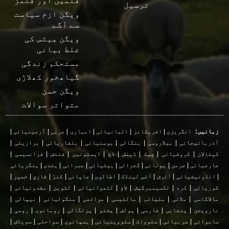
فلمیں اور فلمز
ترسیل
ویگن ازم سیاست
سے آگے
ویگن مِیٹس کی
غلط بیانی
مستحکم زندگی
گیاھخور کھلاڑی
ویگن حسن
متواتر سوالات
زبانیں:
انگریزی
|
افریکانز
|
البانیائی
|
امہاری
|
عربی
|
آرمینیائی
|
آذربائیجانی
|
بیلاروسی
|
بنگالی
|
بوسنیائی
|
بلغاریائی
|
برازیلی
|
کیٹالان
|
کروشیائی
|
چیک
|
ڈینش
|
ڈچ
|
ایسٹونین
|
فننش
|
فرانسیسی
|
جارجیائی
|
جرمن
|
یونانی
|
گجراتی
|
ہیٹیائی
|
عبرانی
|
ہندی
|
ہنگریائی
|
انڈونیشیائی
|
آئرش
|
آئس لینڈک
|
اطالوی
|
جاپانی
|
کنڑ
|
قازق
|
خمیر
|
کوریائی
|
کرد
|
لکسیمبرگیش
|
لاؤ
|
لتھوانیائی
|
لٹوین
|
مقدونیائی
|
مالاگاسی
|
ملائی
|
ملیالم
|
مالٹیسی
|
مراٹھی
|
منگولیائی
|
نیپالی
|
نارویجن
|
پنجابی
|
فارسی
|
پولش
|
پشتو
|
پرتگالی
|
رومانوی
|
روسی
|
ساموائی
|
سربیائی
|
سلوواک
|
سلووینیائی
|
ہسپانوی
|
سواحلی
|
سویڈش
|