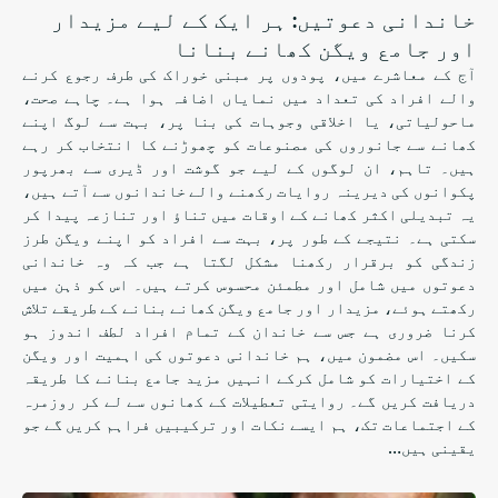
خاندانی دعوتیں: ہر ایک کے لیے مزیدار
اور جامع ویگن کھانے بنانا
آج کے معاشرے میں، پودوں پر مبنی خوراک کی طرف رجوع کرنے
والے افراد کی تعداد میں نمایاں اضافہ ہوا ہے۔ چاہے صحت،
ماحولیاتی، یا اخلاقی وجوہات کی بنا پر، بہت سے لوگ اپنے
کھانے سے جانوروں کی مصنوعات کو چھوڑنے کا انتخاب کر رہے
ہیں۔ تاہم، ان لوگوں کے لیے جو گوشت اور ڈیری سے بھرپور
پکوانوں کی دیرینہ روایات رکھنے والے خاندانوں سے آتے ہیں،
یہ تبدیلی اکثر کھانے کے اوقات میں تناؤ اور تنازعہ پیدا کر
سکتی ہے۔ نتیجے کے طور پر، بہت سے افراد کو اپنے ویگن طرز
زندگی کو برقرار رکھنا مشکل لگتا ہے جب کہ وہ خاندانی
دعوتوں میں شامل اور مطمئن محسوس کرتے ہیں۔ اس کو ذہن میں
رکھتے ہوئے، مزیدار اور جامع ویگن کھانے بنانے کے طریقے تلاش
کرنا ضروری ہے جس سے خاندان کے تمام افراد لطف اندوز ہو
سکیں۔ اس مضمون میں، ہم خاندانی دعوتوں کی اہمیت اور ویگن
کے اختیارات کو شامل کرکے انہیں مزید جامع بنانے کا طریقہ
دریافت کریں گے۔ روایتی تعطیلات کے کھانوں سے لے کر روزمرہ
کے اجتماعات تک، ہم ایسے نکات اور ترکیبیں فراہم کریں گے جو
یقینی ہیں…