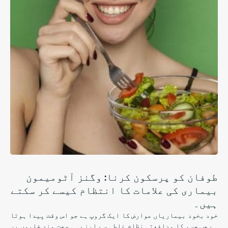
طوفان کو پرسکون کرنا: وگنز آٹومیمون
بیماری کی علامات کا انتظام کیسے کر سکتے
ہیں۔
خود بخود بیماریاں عوارض کا ایک گروپ ہے جو اس وقت پیدا ہوتا
ہے جب جسم کا مدافعتی نظام غلطی سے اپنے ہی صحت مند خلیوں پر