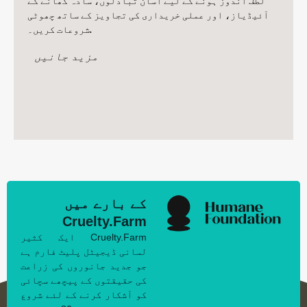
لطف اندوز ہونے کے لیے آسان تبادلوں، سادہ کھانے کے
آئیڈیاز، اور عملی خریداری کی تجاویز کے ساتھ چھوٹی
شروعات کریں۔.
مزید جانیں
کے بارے میں
Cruelty.Farm
Cruelty.Farm ایک کثیر
لسانی ڈیجیٹل پلیٹ فارم ہے
جو جدید جانوروں کی زراعت
کی حقیقتوں کے پیچھے سچائی
کو آشکار کرنے کے لئے شروع