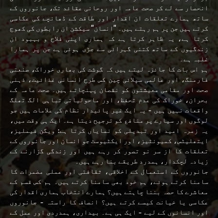
انحصار سے لے کر صحت عامہ اور روحانی عقائد تک، جانوروں کے
ساتھ ہمارے تعلقات ان اقدار اور طاقت کے ڈھانچے کی عکاسی
کرتے ہیں جن پر ہم رہتے ہیں۔ "انسان" سیکشن ان رابطوں کی کھوج
کرتا ہے، یہ ظاہر کرتا ہے کہ ہماری اپنی فلاح و بہبود ان
زندگیوں کے ساتھ کتنی گہرائی سے جڑی ہوئی ہے جن پر ہمارا
غلبہ ہے۔
ہم اس بات کا جائزہ لیتے ہیں کہ گوشت کی بھاری خوراک، صنعتی
فارمنگ، اور عالمی سپلائی چین کس طرح انسانی غذائیت، ذہنی
صحت اور مقامی معیشتوں کو نقصان پہنچاتے ہیں۔ صحت عامہ کے
بحران، خوراک کی عدم تحفظ، اور ماحولیاتی تباہی الگ تھلگ
واقعات نہیں ہیں - یہ ایک غیر پائیدار نظام کی علامات ہیں جو
لوگوں اور سیارے پر منافع کو ترجیح دیتا ہے۔ ایک ہی وقت میں،
یہ زمرہ امید اور تبدیلی کو نمایاں کرتا ہے: ویگن فیملیز،
ایتھلیٹس، کمیونٹیز، اور ایکٹیوسٹ جو انسان اور جانوروں کے
تعلقات کا از سر نو تصور کر رہے ہیں اور زندگی گزارنے کے
زیادہ لچکدار، ہمدرد طریقے بنا رہے ہیں۔
جانوروں کے استعمال کے اخلاقی، ثقافتی اور عملی مضمرات کا
سامنا کرتے ہوئے، ہم خود بھی سامنا کرتے ہیں۔ ہم کس قسم کے
معاشرے کا حصہ بننا چاہتے ہیں؟ ہمارے انتخاب ہماری اقدار کی
عکاسی یا خیانت کیسے کرتے ہیں؟ انصاف کا راستہ - جانوروں
اور انسانوں کے لیے - ایک ہی ہے۔ بیداری، ہمدردی اور عمل کے