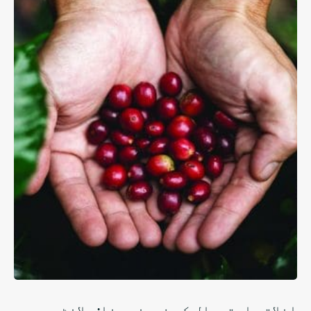
اخلاقی استعمال کو فروغ دینا: پلانٹ پر