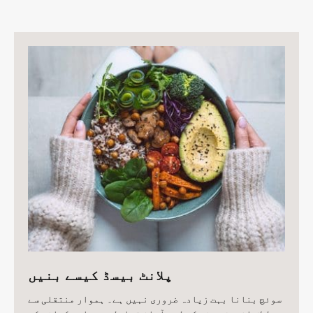
پلانٹ بیسڈ کیسے بنیں
سوئچ بنانا بہت زیادہ ضروری نہیں ہے۔ ہموار منتقلی سے