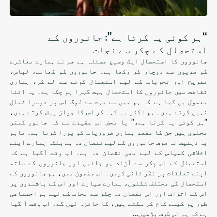
“ہر کوئی یہ کرتا ہے”: جانوروں کے
استحصال کے چکر سے نجات
جانوروں کا استحصال ایک وسیع مسئلہ ہے جس نے ہمارے معاشرے
کو صدیوں سے دوچار کر رکھا ہے۔ جانوروں کو کھانے، لباس،
تفریح ​​اور تجربات کے لیے استعمال کرنے سے لے کر، ہماری
ثقافت میں جانوروں کا استحصال بہت گہرا ہو چکا ہے۔ یہ اتنا
معمول بن گیا ہے کہ ہم میں سے بہت سے لوگ اس پر دوسرا خیال
نہیں کرتے ہیں۔ ہم اکثر یہ کہہ کر اس کا جواز پیش کرتے ہیں،
"ہر کوئی یہ کرتا ہے،" یا محض اس عقیدے سے کہ جانور کمتر
مخلوق ہیں جن کا مقصد ہماری ضروریات کو پورا کرنا ہے۔ تاہم
یہ ذہنیت نہ صرف جانوروں کے لیے نقصان دہ ہے بلکہ ہمارے اپنے
اخلاقی کمپاس کے لیے بھی نقصان دہ ہے۔ اب وقت آگیا ہے کہ
استحصال کے اس چکر سے آزاد ہو جائیں اور جانوروں کے ساتھ
اپنے تعلقات پر نظر ثانی کریں۔ اس مضمون میں، ہم جانوروں کے
استحصال کی مختلف شکلوں، ہمارے سیارے اور اس کے باشندوں پر
اس کے اثرات اور اس نقصان دہ چکر سے نجات کے لیے ہم اجتماعی
طور پر کیسے کام کر سکتے ہیں، کا جائزہ لیں گے۔ اب وقت آ گیا
ہے کہ ہم اس طرف بڑھیں…