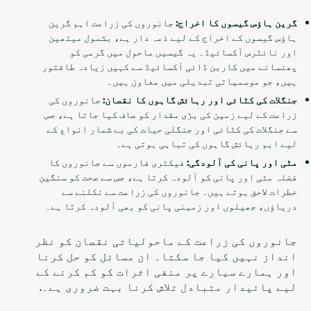
گرین ہاؤس گیسوں کا اخراج:
جانوروں کی زراعت اہم گرین
ہاؤس گیسوں کے اخراج کے لیے ذمہ دار ہے، بشمول میتھین
اور نائٹرس آکسائیڈ۔ یہ گیسیں ماحول میں گرمی کو
پھنسانے میں کاربن ڈائی آکسائیڈ سے کہیں زیادہ طاقتور
ہیں، جو موسمیاتی تبدیلی میں معاون ہیں۔
جنگلات کی کٹائی اور رہائش گاہوں کا نقصان:
جانوروں کی
زراعت کے لیے زمین کی بڑی مقدار کو صاف کیا جاتا ہے، جس
سے جنگلات کی کٹائی اور جنگلی حیات کی بے شمار انواع کے
لیے اہم رہائش گاہوں کی تباہی ہوتی ہے۔
مٹی اور پانی کی آلودگی:
فیکٹری فارموں سے جانوروں کا
فضلہ مٹی اور پانی کو آلودہ کرتا ہے، جس سے صحت کو سنگین
خطرات لاحق ہوتے ہیں۔ جانوروں کی زراعت سے نکلنے سے
دریاؤں، جھیلوں اور زمینی پانی کو بھی آلودہ کرتا ہے۔
جانوروں کی زراعت کے ماحولیاتی نقصان کو نظر
انداز نہیں کیا جا سکتا۔ ان مسائل کو حل کرنا
اور ہمارے سیارے پر منفی اثرات کو کم کرنے کے
لیے پائیدار متبادل تلاش کرنا بہت ضروری ہے۔.