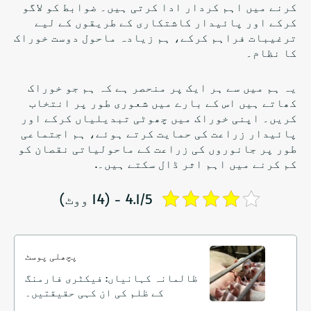
کرنے میں اہم کردار ادا کرتی ہیں۔ ضوابط کو لاگو
کرکے اور پائیدار کاشتکاری کے طریقوں کے لیے
ترغیبات فراہم کرکے، ہم زیادہ
ماحول دوست خوراک
کا نظام
۔
یہ ہم میں سے ہر ایک پر منحصر ہے کہ ہم جو خوراک
کھاتے ہیں اس کے بارے میں شعوری طور پر انتخاب
کریں۔ اپنی خوراک میں چھوٹی تبدیلیاں کرکے اور
پائیدار زراعت کی حمایت کرتے ہوئے، ہم اجتماعی
طور پر جانوروں کی زراعت کے ماحولیاتی نقصان کو
کم کرنے میں اہم اثر ڈال سکتے ہیں۔.
4.1/5 - (14 ووٹ)
پچھلی پوسٹ
ظالمانہ کہانیاں: فیکٹری فارمنگ
کے ظلم کی ان کہی حقیقتیں۔