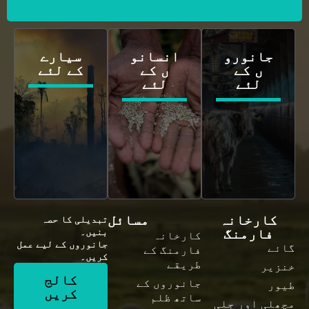
جانورو
انسانو
سیارے
ں کے
ں کے
کے لئے
لئے
لئے
کارخانہ
مسائل
تبدیلی کا حصہ
فارمنگ
بنیں۔
کارخانہ
جانوروں کے لیے عمل
گائے
فارمنگ کے
کریں۔
طریقے
خنزیر
کالج
جانوروں کے
طیور
کریں
ساتھ ظلم
مچھلی اور جلی