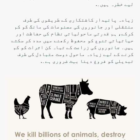
لیے خطرہ ہیں۔.
زیادہ پائیدار کاشتکاری کے طریقوں کی طرف
منتقلی اور جانوروں کی مصنوعات کی مانگ کو کم
کرکے، ہم قدرتی ماحولیاتی نظام کی حفاظت اور
حیاتیاتی تنوع کو محفوظ رکھنے میں مدد کر سکتے
ہیں۔ جانوروں کی زراعت کے تباہ کن اثرات کو کم
کرنے کے لیے زیادہ ماحول دوست متبادل کی طرف
تبدیلی کو فروغ دینا بہت ضروری ہے۔.