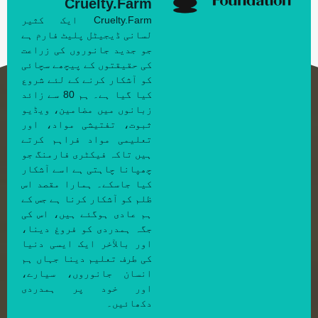
Cruelty.Farm
Cruelty.Farm ایک کثیر
لسانی ڈیجیٹل پلیٹ فارم ہے
جو جدید جانوروں کی زراعت
کی حقیقتوں کے پیچھے سچائی
کو آشکار کرنے کے لئے شروع
کیا گیا ہے۔ ہم 80 سے زائد
زبانوں میں مضامین، ویڈیو
ثبوت، تفتیشی مواد، اور
تعلیمی مواد فراہم کرتے
ہیں تاکہ فیکٹری فارمنگ جو
چھپانا چاہتی ہے اسے آشکار
کیا جاسکے۔ ہمارا مقصد اس
ظلم کو آشکار کرنا ہے جس کے
ہم عادی ہوگئے ہیں، اس کی
جگہ ہمدردی کو فروغ دینا،
اور بالآخر ایک ایسی دنیا
کی طرف تعلیم دینا جہاں ہم
انسان جانوروں، سیارے،
اور خود پر ہمدردی
دکھائیں۔