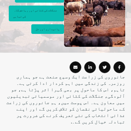
جنگلات کی کٹائی اور رہائش گاہ 
کی تباہی
پائیداری اور حل
جانوروں کی زراعت ایک وسیع صنعت ہے جو ہماری
روزمرہ کی زندگی میں اہم کردار ادا کرتی ہے۔
تاہم، اس کا ماحول پر بھی گہرا اثر پڑتا ہے، جو
آلودگی، جنگلات کی کٹائی اور موسمیاتی تبدیلیوں
میں معاون ہے۔ اس پوسٹ میں، ہم جانوروں کی زراعت
کے ماحولیاتی نقصان کو تلاش کریں گے اور اپنے
غذائی انتخاب کی نئی تعریف کرنے کی ضرورت پر
تبادلہ خیال کریں گے۔.