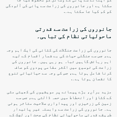
سکتا ہے اور جانوروں کی زراعت سے پانی کی آلودگی
کو کم کیا جا سکتا ہے۔.
جانوروں کی زراعت سے قدرتی
ماحولیاتی نظام کی تباہی۔
جانوروں کی زراعت جنگلات کی کٹائی کی ایک اہم وجہ
ہے، جس سے جنگلی حیات کی بے شمار اقسام کے لیے
اہم رہائش گاہیں تباہ ہو رہی ہیں۔ جانوروں کی
زراعت کی توسیع میں اکثر مقامی پودوں کو صاف
کرنا شامل ہوتا ہے، جس کی وجہ سے حیاتیاتی تنوع
کا نقصان ہوتا ہے۔.
مزید برآں، بڑے پیمانے پر مویشیوں کی کھیتی مٹی
کے کٹاؤ اور انحطاط میں حصہ ڈالتی ہے، جس سے
زمین کی زرخیزی اور پیداواری صلاحیت متاثر ہوتی
ہے۔ جانوروں کی زراعت سے وابستہ غیر پائیدار
طریقے قدرتی ماحولیاتی نظام کی صحت اور لچک کے