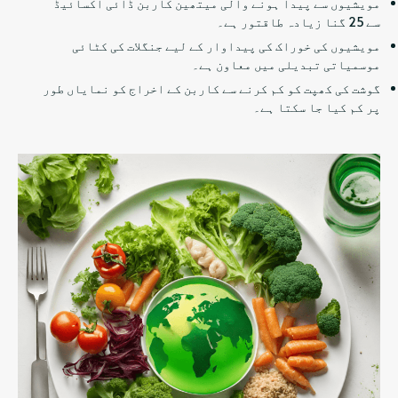
مویشیوں سے پیدا ہونے والی میتھین کاربن ڈائی آکسائیڈ
سے 25 گنا زیادہ طاقتور ہے۔
مویشیوں کی خوراک کی پیداوار کے لیے جنگلات کی کٹائی
موسمیاتی تبدیلی میں معاون ہے۔
گوشت کی کھپت کو کم کرنے سے کاربن کے اخراج کو نمایاں طور
پر کم کیا جا سکتا ہے۔