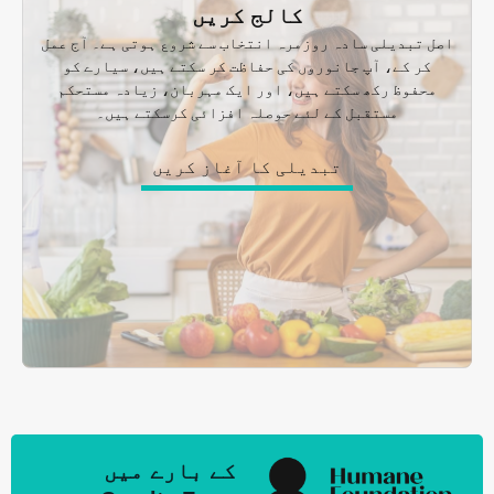
کالج کریں
اصل تبدیلی سادہ روزمرہ انتخاب سے شروع ہوتی ہے۔ آج عمل
کر کے، آپ جانوروں کی حفاظت کر سکتے ہیں، سیارے کو
محفوظ رکھ سکتے ہیں، اور ایک مہربان، زیادہ مستحکم
مستقبل کے لئے حوصلہ افزائی کرسکتے ہیں۔
تبدیلی کا آغاز کریں
کے بارے میں