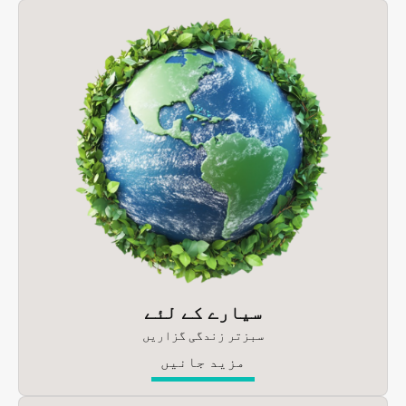
سیارے کے لئے
سبزتر زندگی گزاریں
مزید جانیں