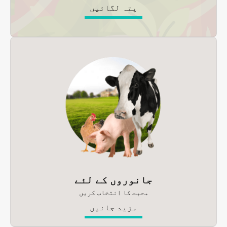
پتہ لگائیں
جانوروں کے لئے
محبت کا انتخاب کریں
مزید جانیں