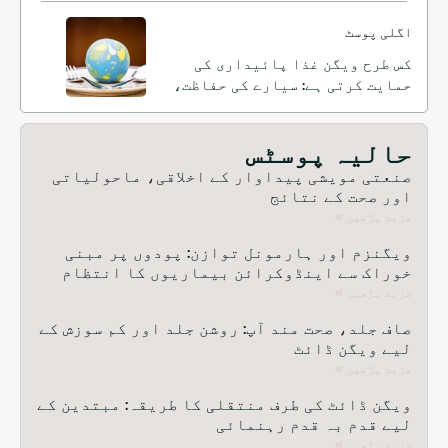
اگلی پوسٹ
کس طرح ویگن غذا پائیداری کی
حمایت کرتی ہے: سیارے کی حفاظت،
اخراج کو کم کرنا، اور وسائل کا
تحفظ
حالیہ پوسٹس
صنعتی مویشی پیداوار کے اخلاقی، ماحولیاتی
اور صحت کے نتائج
مزید پڑھیں »
ویگنزم اور ہارمونل توازن: پودوں پر مبنی
خوراک سے اینڈوکرائن بیماریوں کا انتظام
مزید پڑھیں »
صاف جلد، صحت مند آپ: روشن جلد اور کم سوزش کے
لیے ویگن ڈائٹ
مزید پڑھیں »
ویگن ڈائٹ کی طرف منتقلی کا طریقہ: مبتدین کے
لیے قدم بہ قدم رہنمائی
مزید پڑھیں »