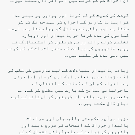
گوشت کی کھپت کو کم کرنا اور پودوں پر مبنی غذا
کو اپنانا کاربن کے اخراج کو بہت حد تک کم کر
سکتا ہے اور پانی کے وسائل کو بچا سکتا ہے۔ ایسے
کسانوں کی مدد کرنا جو پائیدار اور دوبارہ
تخلیق کرنے والے زرعی طریقوں کو استعمال کرتے
ہیں، جانوروں کی زراعت کے منفی اثرات کو کم کرنے
میں بھی مدد کر سکتے ہیں۔.
زیادہ پائیدار متبادلات کے لیے صارفین کی طلب کو
آگے بڑھانے میں تعلیم ایک اہم کردار ادا کرتی
ہے۔ افراد کو ان کے کھانے کے انتخاب کے
ماحولیاتی نتائج کے بارے میں مطلع کر کے، ہم
صنعت پر مزید پائیدار طریقوں کو اپنانے کے لیے
دباؤ ڈال سکتے ہیں۔.
مزید برآں، حکومتی پالیسیاں اور مراعات
پائیدار خوراک کے انتخاب کو فروغ دینے اور
جانوروں کی زراعت کے ماحولیاتی نقصان کو کم