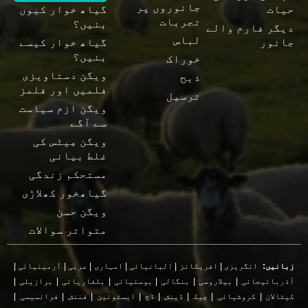
جانوروں پر
حیات
گیاھ خوار کیوں
تجربات
بنیں؟
دیگر فارم والے
لباس
جانور
گیاھ خوار کیسے
بنیں؟
خوراک
ویگن دستاویزی
ذبح
فلمیں اور فلمز
ترسیل
ویگن ازم سیاست
سے آگے
ویگن مِیٹس کی
غلط بیانی
مستحکم زندگی
گیاھخور کھلاڑی
ویگن حسن
متواتر سوالات
زبانیں:
انگریزی
|
افریکانز
|
البانیائی
|
امہاری
|
عربی
|
آرمینیائی
|
آذربائیجانی
|
بیلاروسی
|
بنگالی
|
بوسنیائی
|
بلغاریائی
|
برازیلی
|
کیٹالان
|
کروشیائی
|
چیک
|
ڈینش
|
ڈچ
|
ایسٹونین
|
فننش
|
فرانسیسی
|