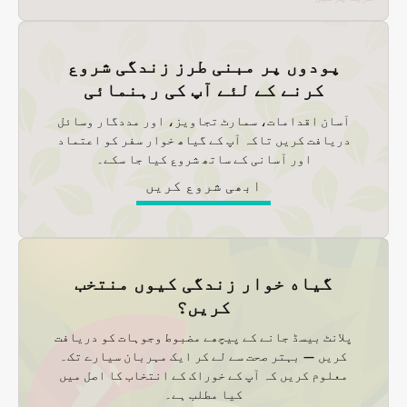
پودوں پر مبنی طرز زندگی شروع
کرنے کے لئے آپ کی رہنمائی
آسان اقدامات، سمارٹ تجاویز، اور مددگار وسائل
دریافت کریں تاکہ آپ کے گیاھ خوار سفر کو اعتماد
اور آسانی کے ساتھ شروع کیا جا سکے۔
ابھی شروع کریں
گیاه خوار زندگی کیوں منتخب
کریں؟
پلانٹ بیسڈ جانے کے پیچھے مضبوط وجوہات کو دریافت
کریں — بہتر صحت سے لے کر ایک مہربان سیارے تک۔
معلوم کریں کہ آپ کے خوراک کے انتخاب کا اصل میں
کیا مطلب ہے۔