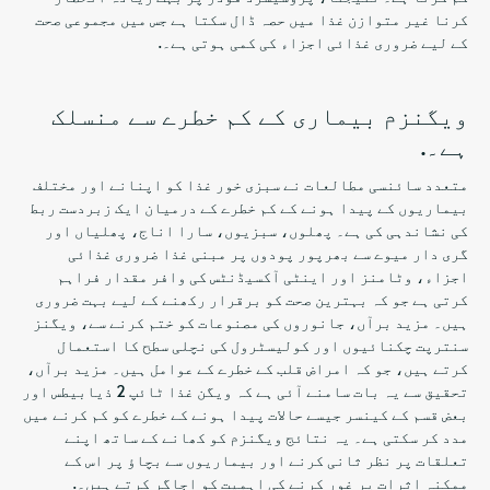
کرنا غیر متوازن غذا میں حصہ ڈال سکتا ہے جس میں مجموعی صحت
کے لیے ضروری غذائی اجزاء کی کمی ہوتی ہے۔.
ویگنزم بیماری کے کم خطرے سے منسلک
ہے۔.
متعدد سائنسی مطالعات نے سبزی خور غذا کو اپنانے اور مختلف
بیماریوں کے پیدا ہونے کے کم خطرے کے درمیان ایک زبردست ربط
کی نشاندہی کی ہے۔ پھلوں، سبزیوں، سارا اناج، پھلیاں اور
گری دار میوے سے بھرپور پودوں پر مبنی غذا ضروری غذائی
اجزاء، وٹامنز اور اینٹی آکسیڈنٹس کی وافر مقدار فراہم
کرتی ہے جو کہ بہترین صحت کو برقرار رکھنے کے لیے بہت ضروری
ہیں۔ مزید برآں، جانوروں کی مصنوعات کو ختم کرنے سے، ویگنز
سنترپت چکنائیوں اور کولیسٹرول کی نچلی سطح کا استعمال
کرتے ہیں، جو کہ امراض قلب کے خطرے کے عوامل ہیں۔ مزید برآں،
تحقیق سے یہ بات سامنے آئی ہے کہ ویگن غذا ٹائپ 2 ذیابیطس اور
بعض قسم کے کینسر جیسے حالات پیدا ہونے کے خطرے کو کم کرنے میں
مدد کر سکتی ہے۔ یہ نتائج ویگنزم کو کھانے کے ساتھ اپنے
تعلقات پر نظر ثانی کرنے اور بیماریوں سے بچاؤ پر اس کے
ممکنہ اثرات پر غور کرنے کی اہمیت کو اجاگر کرتے ہیں۔.