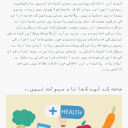
ڈیری اور انڈے کے پودوں پر مبنی متبادل اب سپر مارکیٹوں،
ریستورانوں اور یہاں تک کہ فاسٹ فوڈ چینز میں زیادہ وسیع
پیمانے پر دستیاب ہیں۔ پلانٹ پر مبنی پروٹین کے جدید ذرائع
کی ترقی، جیسے کہ مٹر پروٹین یا سویا پر مبنی متبادل، نے
برگر، ساسیجز اور پنیر جیسے مقبول کھانوں کے ویگن ورژن
بنانے کی اجازت دی ہے۔ مزید برآں، آن لائن شاپنگ اور کھانے کی
ترسیل کی خدمات کے عروج نے سبزی خور مصنوعات اور اجزاء کی
وسیع رینج تک رسائی کو پہلے سے کہیں زیادہ آسان بنا دیا ہے۔
ویگن کے اختیارات کی یہ بڑھتی ہوئی رسائی نہ صرف افراد کو ان
کی غذائی ترجیحات میں مزید انتخاب فراہم کرتی ہے بلکہ یہ
ایک زیادہ پائیدار اور اخلاقی خوراک کے نظام میں بھی حصہ
ڈالتی ہے۔.
صحت کے لیے کھانا، سہولت نہیں۔.