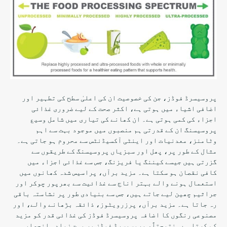
پروسیسرڈ فوڈز، جن کی خصوصیت ان کی اعلیٰ سطح کی تطہیر اور
اضافی اشیاء میں ہوتی ہے، اکثر صحت کے لیے ضروری غذائی
اجزاء کی کمی ہوتی ہے۔ ان کھانے کی تیاری میں شامل وسیع
پروسیسنگ ان کے قدرتی ہم منصبوں میں موجود بہت سے اہم
وٹامنز، معدنیات اور اینٹی آکسیڈنٹس سے محروم ہو جاتی ہے۔
مثال کے طور پر، پھل اور سبزیاں پروسیسنگ کے طریقوں سے
گزرتی ہیں جیسے کیننگ یا فریزنگ، جس سے غذائی اجزاء میں
کافی نقصان ہو سکتا ہے۔ مزید برآں، پراسیس شدہ کھانوں میں
استعمال ہونے والے بہتر اناج سے غذائیت سے بھرپور چوکر اور
جراثیم چھین لیے جاتے ہیں، جس سے بنیادی طور پر نشاستہ باقی
رہ جاتا ہے۔ مزید برآں، پرزرویٹوز، ذائقہ بڑھانے والے، اور
مصنوعی رنگوں کا اضافہ پروسیسرڈ فوڈز کی غذائی قدر کو مزید
کم کرتا ہے۔ نتیجتاً، پروسیسرڈ فوڈز پر بہت زیادہ انحصار