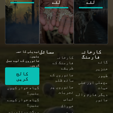
لئے
لئے
کارخانہ
مسائل
تبدیلی کا حصہ
فارمنگ
بنیں۔
کارخانہ
جانوروں کے لیے عمل
گائے
فارمنگ کے
کریں۔
طریقے
خنزیر
کالج
جانوروں کے
طیور
کریں
ساتھ ظلم
مچھلی اور جلی
جانوروں پر
حیات
گیاھ خوار کیوں
تجربات
بنیں؟
دیگر فارم والے
لباس
جانور
گیاھ خوار کیسے
بنیں؟
خوراک
ویگن دستاویزی
ذبح