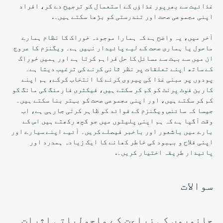
غذائیت سے بھرپور غذاؤں کے استعمال کو ترجیح دے کر، افراد
اپنی مجموعی صحت اور تندرستی کو بڑھا سکتے ہیں۔.
آخر میں، یہ واضح ہے کہ ہمارا موجودہ خوراک کا نظام ہمارے
ماحول یا ہماری صحت کے لیے پائیدار نہیں ہے۔ ویگنزم کا عروج
ان میں سے بہت سے مسائل کا حل فراہم کرتا ہے اور ہمیں خوراک
کے ساتھ اپنے تعلقات پر نظر ثانی کرنے کی ترغیب دیتا ہے۔
پودوں پر مبنی غذا کی پیروی کرنے کا انتخاب کرکے، ہم اپنے
کاربن فوٹ پرنٹ کو کم کر سکتے ہیں، فیکٹری فارمنگ کی مانگ کو
کم کر سکتے ہیں، اور اپنی مجموعی صحت کو بہتر بنا سکتے ہیں۔
جیسا کہ سائنس ویگنزم کے فوائد کو ظاہر کرتی جارہی ہے، اب
وقت آگیا ہے کہ ہم اپنی پلیٹوں میں جو کچھ رکھتے ہیں اس کے
بارے میں باشعور اور باخبر فیصلے کریں۔ آئیے اپنے سیارے اور
اپنی فلاح و بہبود کی خاطر کھانے کا ایک زیادہ ہمدرد اور
پائیدار طریقہ اختیار کریں۔.
سوالات
جانوروں کی زراعت کے ماحولیاتی اثرات