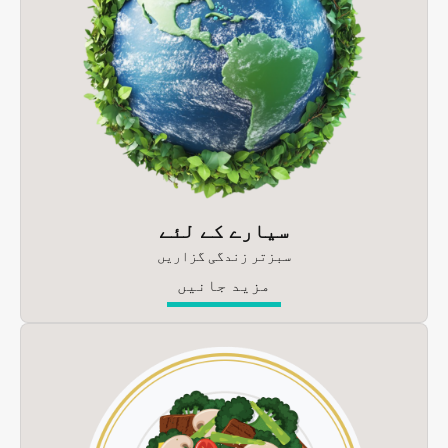
سیارے کے لئے
سبزتر زندگی گزاریں
مزید جانیں