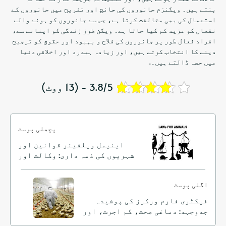
بنتے ہیں۔ ویگنزم جانوروں کی جانچ اور تفریح ​​میں جانوروں کے
استعمال کی بھی مخالفت کرتا ہے، جس سے جانوروں کو ہونے والے
نقصان کو مزید کم کیا جاتا ہے۔ ویگن طرز زندگی کو اپنانے سے،
افراد فعال طور پر جانوروں کی فلاح و بہبود اور حقوق کو ترجیح
دینے کا انتخاب کرتے ہیں، اور زیادہ ہمدرد اور اخلاقی دنیا
میں حصہ ڈالتے ہیں۔.
3.8/5 - (13 ووٹ)
پچھلی پوسٹ
اینیمل ویلفیئر قوانین اور
شہریوں کی ذمہ داری: وکالت اور
کارروائی کے ذریعے جانوروں کی
حفاظت
اگلی پوسٹ
فیکٹری فارم ورکرز کی پوشیدہ
جدوجہد: دماغی صحت، کم اجرت، اور
غیر محفوظ حالات