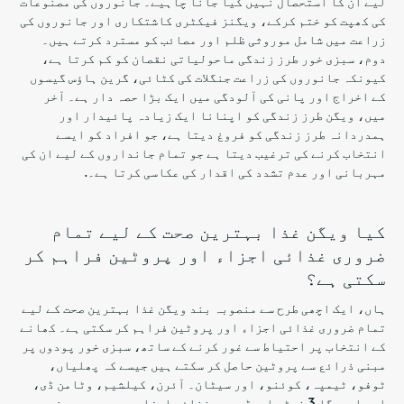
لیے ان کا استحصال نہیں کیا جانا چاہیے۔ جانوروں کی مصنوعات
کی کھپت کو ختم کرکے، ویگنز فیکٹری کاشتکاری اور جانوروں کی
زراعت میں شامل موروثی ظلم اور مصائب کو مسترد کرتے ہیں۔
دوم، سبزی خور طرز زندگی ماحولیاتی نقصان کو کم کرتا ہے،
کیونکہ جانوروں کی زراعت جنگلات کی کٹائی، گرین ہاؤس گیسوں
کے اخراج اور پانی کی آلودگی میں ایک بڑا حصہ دار ہے۔ آخر
میں، ویگن طرز زندگی کو اپنانا ایک زیادہ پائیدار اور
ہمدردانہ طرز زندگی کو فروغ دیتا ہے، جو افراد کو ایسے
انتخاب کرنے کی ترغیب دیتا ہے جو تمام جانداروں کے لیے ان کی
مہربانی اور عدم تشدد کی اقدار کی عکاسی کرتا ہے۔.
کیا ویگن غذا بہترین صحت کے لیے تمام
ضروری غذائی اجزاء اور پروٹین فراہم کر
سکتی ہے؟
ہاں، ایک اچھی طرح سے منصوبہ بند ویگن غذا بہترین صحت کے لیے
تمام ضروری غذائی اجزاء اور پروٹین فراہم کر سکتی ہے۔ کھانے
کے انتخاب پر احتیاط سے غور کرنے کے ساتھ، سبزی خور پودوں پر
مبنی ذرائع سے پروٹین حاصل کر سکتے ہیں جیسے کہ پھلیاں،
ٹوفو، ٹیمپہ، کوئنو، اور سیٹان۔ آئرن، کیلشیم، وٹامن ڈی،
اور اومیگا 3 فیٹی ایسڈ جیسے غذائی اجزاء پودوں پر مبنی