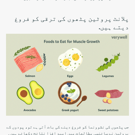
پلانٹ پروٹین پٹھوں کی ترقی کو فروغ
دیتے ہیں.
جب پٹھوں کی نشوونما کو فروغ دینے کی بات آتی ہے تو، پودوں کے
پروٹین نے سائنسی مطالعات میں امید افزا نتائج دکھائے ہیں۔