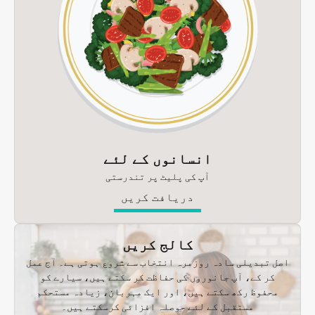
انسانوں کے لئے
آپ کی پلیٹ پر تندرستی
دریافت کریں
کالج کریں
اصل تبدیلی سادہ روزمرہ انتخاب سے شروع ہوتی ہے۔ آج عمل
کر کے، آپ جانوروں کی حفاظت کر سکتے ہیں، سیارے کو
محفوظ رکھ سکتے ہیں، اور ایک مہربان، زیادہ مستحکم
مستقبل کے لئے حوصلہ افزائی کرسکتے ہیں۔