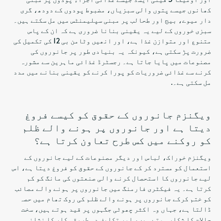
کھانوں جیسے پتوں والی سبزیاں، مضبوط پودوں کے دودھ، گری
دار میوے، بیج اور طحالب پر مبنی سپلیمنٹس میں مل سکتے ہیں۔
سبزی خوروں کے لیے یہ یقینی بنانا ضروری ہے کہ ان کے پاس
متنوع اور متوازن غذا ہے، اور انھیں وٹامن بی 12 کی تکمیل کی
ضرورت پڑ سکتی ہے، کیونکہ یہ بنیادی طور پر جانوروں کی
مصنوعات میں پایا جاتا ہے۔ رجسٹرڈ غذائی ماہرین سے مشورہ
کرنے سے غذائی ضروریات کو پورا کرنے کو یقینی بنانے میں مدد
مل سکتی ہے۔.
ویگنزم جانوروں کے حقوق کو کیسے فروغ
دیتا ہے اور جانوروں پر ہونے والے ظلم
کو روکنے میں کس طرح تعاون کرتا ہے؟
ویگنزم خوراک، لباس اور دیگر مصنوعات کے لیے جانوروں کے
استعمال کو مسترد کر کے جانوروں کے حقوق کو فروغ دیتا ہے، اس
لیے جانوروں کا استحصال کرنے والی صنعتوں کی مانگ کو کم
کرتا ہے۔ یہ فیکٹری فارمنگ میں جانوروں پر ہونے والے مصائب
کو ختم کرکے جانوروں پر ہونے والے ظلم کی روک تھام میں حصہ
ڈالتا ہے، جہاں وہ اکثر چھوٹی جگہوں پر قید ہوتے ہیں، سخت
حالات کا شکار ہوتے ہیں، اور تکلیف دہ طریقہ کار کا نشانہ