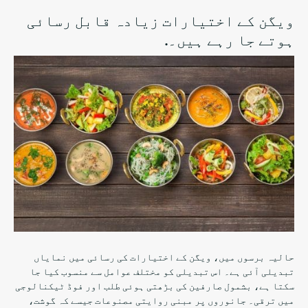
ویگن کے اختیارات زیادہ قابل رسائی
ہوتے جا رہے ہیں۔.
حالیہ برسوں میں، ویگن کے اختیارات کی رسائی میں نمایاں
تبدیلی آئی ہے۔ اس تبدیلی کو مختلف عوامل سے منسوب کیا جا
سکتا ہے، بشمول صارفین کی بڑھتی ہوئی طلب اور فوڈ ٹیکنالوجی
میں ترقی۔ جانوروں پر مبنی روایتی مصنوعات جیسے کہ گوشت،