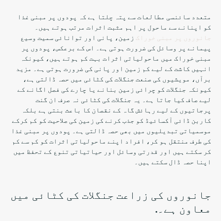
متعدد سائنسی مطالعات سے پتہ چلتا ہے کہ پودوں پر مبنی غذا
کو اپنانے سے ماحول پر اہم مثبت اثرات مرتب ہوتے ہیں۔
جانوروں پر مبنی خوراک
زمین، پانی اور توانائی سمیت وسیع
پیمانے پر وسائل کی ضرورت ہوتی ہے۔ اس کے برعکس، پودوں پر
مبنی خوراک میں ماحولیاتی اثرات بہت کم ہوتے ہیں، کیونکہ
انہیں کاشت کے لیے کم زمین اور پانی کی ضرورت ہوتی ہے۔ مزید
برآں، مویشیوں کی صنعت جنگلات کی کٹائی میں حصہ ڈالتی ہے،
کیونکہ جنگلات کو چرائی زمین بنانے یا چارے کی فصل اگانے کے
لیے صاف کیا جاتا ہے۔ یہ جنگلات کی کٹائی نہ صرف ان گنت
پرجاتیوں کے لیے رہائش گاہ کے نقصان کا باعث بنتی ہے بلکہ
کاربن ڈائی آکسائیڈ کو جذب کرنے کی زمین کی صلاحیت کو کم کرکے
موسمیاتی تبدیلیوں میں بھی حصہ ڈالتی ہے۔ پودوں پر مبنی غذا
کی طرف منتقل ہو کر، افراد اپنے ماحولیاتی اثرات کو کم سے کم
کر سکتے ہیں اور قدرتی وسائل اور حیاتیاتی تنوع کے تحفظ میں
اپنا حصہ ڈال سکتے ہیں۔
جانوروں کی زراعت جنگلات کی کٹائی میں
معاون ہے۔.