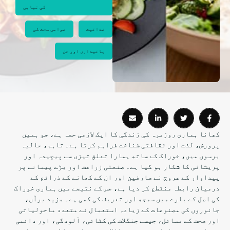
کی تباہی
غذائیت
عوامی صحت کی
پائیداری اور حل
کھانا ہماری روزمرہ کی زندگی کا ایک لازمی حصہ ہے، جو ہمیں
پرورش، لذت اور ثقافتی شناخت فراہم کرتا ہے۔ تاہم، حالیہ
برسوں میں، خوراک کے ساتھ ہمارا تعلق تیزی سے پیچیدہ اور
پریشانی کا شکار ہو گیا ہے۔ صنعتی زراعت اور بڑے پیمانے پر
پیداوار کے عروج نے صارفین اور ان کے کھانے کے ذرائع کے
درمیان رابطہ منقطع کر دیا ہے، جس کے نتیجے میں ہماری خوراک
کی اصل کے بارے میں سمجھ اور تعریف کی کمی ہے۔ مزید برآں،
جانوروں کی مصنوعات کے زیادہ استعمال نے متعدد ماحولیاتی
اور صحت کے مسائل، جیسے جنگلات کی کٹائی، آلودگی، اور دائمی