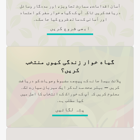
آسان اقدامات، سمارٹ تجاویز، اور مددگار وسائل
دریافت کریں تاکہ آپ کے گیاھ خوار سفر کو اعتماد
اور آسانی کے ساتھ شروع کیا جا سکے۔
ابھی شروع کریں
گیاه خوار زندگی کیوں منتخب
کریں؟
پلانٹ بیسڈ جانے کے پیچھے مضبوط وجوہات کو دریافت
کریں — بہتر صحت سے لے کر ایک مہربان سیارے تک۔
معلوم کریں کہ آپ کے خوراک کے انتخاب کا اصل میں
کیا مطلب ہے۔
پتہ لگائیں