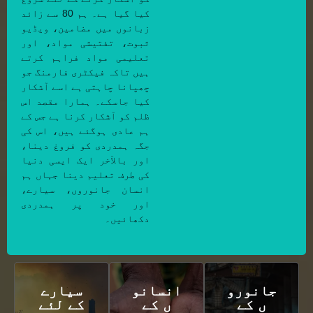
کیا گیا ہے۔ ہم 80 سے زائد
زبانوں میں مضامین، ویڈیو
ثبوت، تفتیشی مواد، اور
تعلیمی مواد فراہم کرتے
ہیں تاکہ فیکٹری فارمنگ جو
چھپانا چاہتی ہے اسے آشکار
کیا جاسکے۔ ہمارا مقصد اس
ظلم کو آشکار کرنا ہے جس کے
ہم عادی ہوگئے ہیں، اس کی
جگہ ہمدردی کو فروغ دینا،
اور بالآخر ایک ایسی دنیا
کی طرف تعلیم دینا جہاں ہم
انسان جانوروں، سیارے،
اور خود پر ہمدردی
دکھائیں۔
جانورو
انسانو
سیارے
ں کے
ں کے
کے لئے