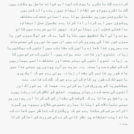
کرنے سے گٹ مائکرو بایوم کے لیے اہم فوائد حاصل ہو سکتے ہیں۔
گٹ مائکروبیوم، جو نظام انہضام میں رہنے والے کھربوں
مائکروجنزموں پر مشتمل ہوتا ہے، انسانی صحت کے مختلف
پہلوؤں میں اہم کردار ادا کرتا ہے، بشمول عمل انہضام،
مدافعتی فعل، اور میٹابولزم۔ نیچر نامی جریدے میں شائع
ہونے والی ایک تحقیق میں بتایا گیا ہے کہ جو لوگ سبزی خور یا
سبزی خور غذا کی پیروی کرتے ہیں ان میں جانوروں کی مصنوعات
سے بھرپور غذا کھانے والوں کے مقابلے میں آنتوں کے بیکٹیریا
زیادہ متنوع اور فائدہ مند ہوتے ہیں۔ آنتوں کے جرثوموں کا
یہ زیادہ تنوع آنتوں کی بہتر صحت اور مختلف دائمی بیماریوں
کے کم خطرے سے وابستہ ہے۔ مزید برآں، پودوں پر مبنی غذا میں
عام طور پر فائبر کی مقدار زیادہ ہوتی ہے، جو کہ ایک پری
بائیوٹک کے طور پر کام کرتی ہے، جو کہ گٹ کے فائدہ مند
بیکٹیریا کو پرورش فراہم کرتی ہے۔ جیسا کہ ہم خوراک اور
آنتوں کی صحت کے درمیان پیچیدہ تعلق کو تلاش کرتے رہتے ہیں،
یہ واضح ہو جاتا ہے کہ گوشت کی مقدار کو کم کرنا اور پودوں پر
مبنی متبادلات کو اپنانا ہماری مجموعی فلاح و بہبود پر گہرے
اثرات مرتب کر سکتا ہے، جو کہ ویگنزم کے تناظر میں کھانے کے
ساتھ اپنے تعلقات پر نظر ثانی کرنے کی ضرورت کو اجاگر کرتا
ہے۔.