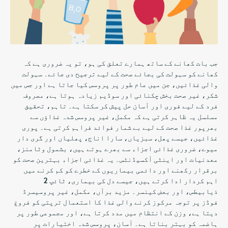
جب بات کھانے کے ساتھ ہمارے تعلق کی ہو، تو یہ ضروری ہے کہ
کھانے کو سہولت کی بجائے صحت کے لیے ترجیح دی جائے۔ سہولت
والی غذائیں، جن میں عام طور پر پروسس کیا جاتا ہے اور جس میں
شکر، غیر صحت بخش چکنائی اور سوڈیم زیادہ ہوتا ہے، مصروف
فرد کے لیے فوری اور آسان حل پیش کر سکتا ہے۔ تاہم، تحقیق
مسلسل یہ ظاہر کرتی ہے کہ مکمل، غیر پروسس شدہ غذاؤں سے
بھرپور غذا صحت کے لیے بے شمار فوائد فراہم کرتی ہے۔ پوری
غذائیں، جیسے پھل، سبزیاں، سارا اناج، پھلیاں اور گری دار
میوے، ضروری غذائی اجزاء سے بھرے ہوتے ہیں، بشمول وٹامنز،
معدنیات اور اینٹی آکسیڈنٹس۔ یہ غذائی اجزاء بہترین صحت کو
برقرار رکھنے اور دائمی بیماریوں کے خطرے کو کم کرنے میں
اہم کردار ادا کرتے ہیں، جیسے دل کی بیماری، ٹائپ 2
ذیابیطس، اور بعض کینسر۔ مزید برآں، مکمل، غیر پروسیسرڈ
فوڈز پر توجہ مرکوز کرنے والی غذا کا استعمال ترپتی کو فروغ
دیتا ہے، وزن کے انتظام میں مدد کرتا ہے، اور مجموعی طور پر
ہاضمہ کو بہتر بناتا ہے۔ آسان، پروسس شدہ اختیارات پر