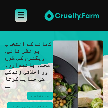
کھانے کے انتخاب
پر نظر ثانی:
ویگنزم کس طرح
صحت، پائیداری،
اور اخلاقی زندگی
کی حمایت کرتا
ہے
خوراک کے اثرات
جنگلات کی کٹائی اور رہائش گاہ 