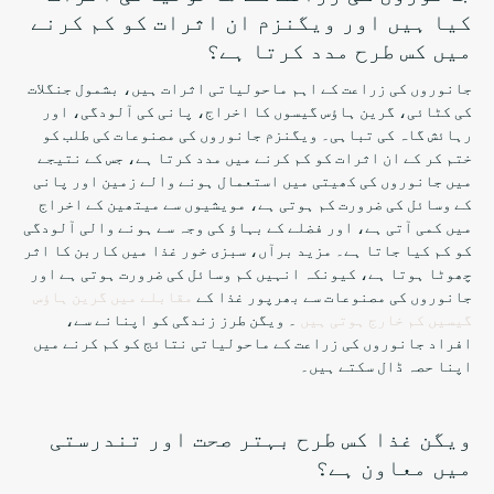
کیا ہیں اور ویگنزم ان اثرات کو کم کرنے
میں کس طرح مدد کرتا ہے؟
جانوروں کی زراعت کے اہم ماحولیاتی اثرات ہیں، بشمول جنگلات
کی کٹائی، گرین ہاؤس گیسوں کا اخراج، پانی کی آلودگی، اور
رہائش گاہ کی تباہی۔ ویگنزم جانوروں کی مصنوعات کی طلب کو
ختم کر کے ان اثرات کو کم کرنے میں مدد کرتا ہے، جس کے نتیجے
میں جانوروں کی کھیتی میں استعمال ہونے والے زمین اور پانی
کے وسائل کی ضرورت کم ہوتی ہے، مویشیوں سے میتھین کے اخراج
میں کمی آتی ہے، اور فضلے کے بہاؤ کی وجہ سے ہونے والی آلودگی
کو کم کیا جاتا ہے۔ مزید برآں، سبزی خور غذا میں کاربن کا اثر
چھوٹا ہوتا ہے، کیونکہ انہیں کم وسائل کی ضرورت ہوتی ہے اور
جانوروں کی مصنوعات سے بھرپور غذا کے
مقابلے میں گرین ہاؤس
گیسیں کم خارج ہوتی ہیں
۔ ویگن طرز زندگی کو اپنانے سے،
افراد جانوروں کی زراعت کے ماحولیاتی نتائج کو کم کرنے میں
اپنا حصہ ڈال سکتے ہیں۔
ویگن غذا کس طرح بہتر صحت اور تندرستی
میں معاون ہے؟