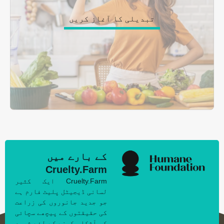
تبدیلی کا آغاز کریں
کے بارے میں
Cruelty.Farm
Cruelty.Farm ایک کثیر
لسانی ڈیجیٹل پلیٹ فارم ہے
جو جدید جانوروں کی زراعت
کی حقیقتوں کے پیچھے سچائی
کو آشکار کرنے کے لئے شروع