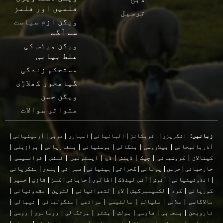
فلمیں اور فلمز
ترسیل
ویگن ازم سیاست
سے آگے
ویگن مِیٹس کی
غلط بیانی
مستحکم زندگی
گیاھخور کھلاڑی
ویگن حسن
متواتر سوالات
زبانیں:
انگریزی
|
افریکانز
|
البانیائی
|
امہاری
|
عربی
|
آرمینیائی
|
آذربائیجانی
|
بیلاروسی
|
بنگالی
|
بوسنیائی
|
بلغاریائی
|
برازیلی
|
کیٹالان
|
کروشیائی
|
چیک
|
ڈینش
|
ڈچ
|
ایسٹونین
|
فننش
|
فرانسیسی
|
جارجیائی
|
جرمن
|
یونانی
|
گجراتی
|
ہیٹیائی
|
عبرانی
|
ہندی
|
ہنگریائی
|
انڈونیشیائی
|
آئرش
|
آئس لینڈک
|
اطالوی
|
جاپانی
|
کنڑ
|
قازق
|
خمیر
|
کوریائی
|
کرد
|
لکسیمبرگیش
|
لاؤ
|
لتھوانیائی
|
لٹوین
|
مقدونیائی
|
مالاگاسی
|
ملائی
|
ملیالم
|
مالٹیسی
|
مراٹھی
|
منگولیائی
|
نیپالی
|
نارویجن
|
پنجابی
|
فارسی
|
پولش
|
پشتو
|
پرتگالی
|
رومانوی
|
روسی
|