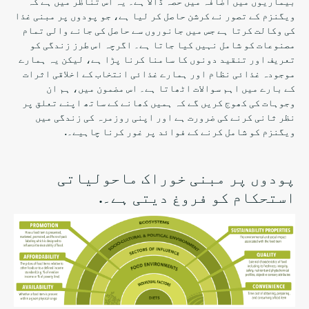
بیماریوں میں اضافہ میں حصہ ڈالا ہے۔ یہ اس تناظر میں ہے کہ
ویگنزم کے تصور نے کرشن حاصل کر لیا ہے، جو پودوں پر مبنی غذا
کی وکالت کرتا ہے جس میں جانوروں سے حاصل کی جانے والی تمام
مصنوعات کو شامل نہیں کیا جاتا ہے۔ اگرچہ اس طرز زندگی کو
تعریف اور تنقید دونوں کا سامنا کرنا پڑا ہے، لیکن یہ ہمارے
موجودہ غذائی نظام اور ہمارے غذائی انتخاب کے اخلاقی اثرات
کے بارے میں اہم سوالات اٹھاتا ہے۔ اس مضمون میں، ہم ان
وجوہات کی کھوج کریں گے کہ ہمیں کھانے کے ساتھ اپنے تعلق پر
نظر ثانی کرنے کی ضرورت ہے اور اپنی روزمرہ کی زندگی میں
ویگنزم کو شامل کرنے کے فوائد پر غور کرنا چاہیے۔.
پودوں پر مبنی خوراک ماحولیاتی
استحکام کو فروغ دیتی ہے۔.