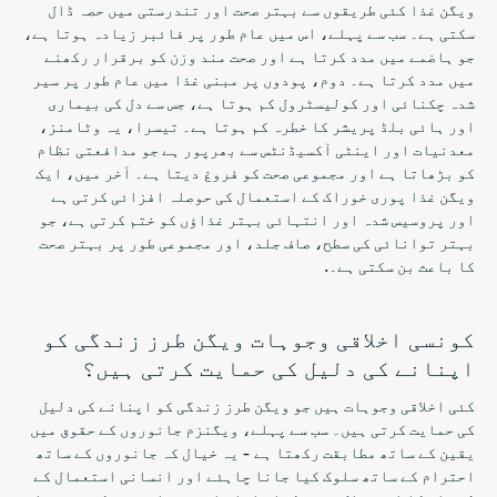
ویگن غذا کئی طریقوں سے بہتر صحت اور تندرستی میں حصہ ڈال
سکتی ہے۔ سب سے پہلے، اس میں عام طور پر فائبر زیادہ ہوتا ہے،
جو ہاضمے میں مدد کرتا ہے اور صحت مند وزن کو برقرار رکھنے
میں مدد کرتا ہے۔ دوم، پودوں پر مبنی غذا میں عام طور پر سیر
شدہ چکنائی اور کولیسٹرول کم ہوتا ہے، جس سے دل کی بیماری
اور ہائی بلڈ پریشر کا خطرہ کم ہوتا ہے۔ تیسرا، یہ وٹامنز،
معدنیات اور اینٹی آکسیڈنٹس سے بھرپور ہے جو مدافعتی نظام
کو بڑھاتا ہے اور مجموعی صحت کو فروغ دیتا ہے۔ آخر میں، ایک
ویگن غذا پوری خوراک کے استعمال کی حوصلہ افزائی کرتی ہے
اور پروسیس شدہ اور انتہائی بہتر غذاؤں کو ختم کرتی ہے، جو
بہتر توانائی کی سطح، صاف جلد، اور مجموعی طور پر بہتر صحت
کا باعث بن سکتی ہے۔.
کونسی اخلاقی وجوہات ویگن طرز زندگی کو
اپنانے کی دلیل کی حمایت کرتی ہیں؟
کئی اخلاقی وجوہات ہیں جو ویگن طرز زندگی کو اپنانے کی دلیل
کی حمایت کرتی ہیں۔ سب سے پہلے، ویگنزم جانوروں کے حقوق میں
یقین کے ساتھ مطابقت رکھتا ہے - یہ خیال کہ جانوروں کے ساتھ
احترام کے ساتھ سلوک کیا جانا چاہئے اور انسانی استعمال کے