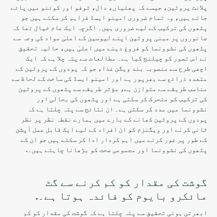
پلانٹ پروٹین، جیسے کہ پھلیاں، دال، ٹوفو اور کوئنو میں پائے
جاتے ہیں، وہ تمام ضروری امینو ایسڈ فراہم کر سکتے ہیں جو
پٹھوں کی ترکیب کے لیے ضروری ہیں۔ اگرچہ ایک عام خیال تھا کہ
جانوروں پر مبنی پروٹین اپنے لیوسین کے اعلیٰ مواد کی وجہ سے
پٹھوں کی نشوونما کو فروغ دینے میں اعلیٰ ہیں، حالیہ تحقیق
نے اس تصور کو چیلنج کیا ہے۔ مطالعات سے پتہ چلا ہے کہ ایک
اچھی طرح سے منصوبہ بند ویگن غذا، جو کہ پودوں کے پروٹین کے
متعدد ذرائع سے بھرپور ہے اور امینو ایسڈ کی ساخت کے لحاظ سے
مناسب طریقے سے متوازن ہے، مؤثر طریقے سے پٹھوں کے پروٹین
کی ترکیب کو متحرک کر سکتی ہے اور پٹھوں کی بحالی اور
نشوونما میں مدد کر سکتی ہے۔ ان نتائج سے پتہ چلتا ہے کہ
پودوں کے پروٹین کھانے کے بارے میں ہمارے نقطہ نظر پر نظر
ثانی کرنے اور ویگنزم کو ان افراد کے لیے ایک قابل عمل آپشن
کے طور پر غور کرنے میں اہم کردار ادا کر سکتے ہیں جو ان کے
پٹھوں کی نشوونما اور مجموعی صحت کو بڑھانا چاہتے ہیں۔.
گوشت کی مقدار کو کم کرنے سے گٹ
مائکرو بایوم کو فائدہ ہوتا ہے۔.
ابھرتی ہوئی تحقیق سے پتہ چلتا ہے کہ گوشت کی مقدار کو کم