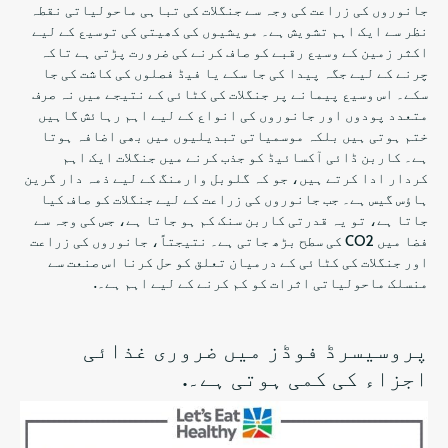
جانوروں کی زراعت کی وجہ سے جنگلات کی تباہی ماحولیاتی نقطہ
نظر سے ایک اہم تشویش ہے۔ مویشیوں کی کھیتی کی توسیع کے لیے
اکثر زمین کے وسیع رقبے کو صاف کرنے کی ضرورت پڑتی ہے تاکہ
چرنے کے لیے جگہ پیدا کی جا سکے یا فیڈ فصلوں کی کاشت کی جا
سکے۔ اس وسیع پیمانے پر جنگلات کی کٹائی کے نتیجے میں نہ صرف
متعدد پودوں اور جانوروں کی انواع کے لیے اہم رہائش گاہیں
ختم ہوتی ہیں بلکہ موسمیاتی تبدیلیوں میں بھی اضافہ ہوتا
ہے۔ کاربن ڈائی آکسائیڈ کو جذب کرنے میں جنگلات ایک اہم
کردار ادا کرتے ہیں، جو کہ گلوبل وارمنگ کے لیے ذمہ دار گرین
ہاؤس گیس ہے۔ جب جانوروں کی زراعت کے لیے جنگلات کو صاف کیا
جاتا ہے، تو یہ قدرتی کاربن سنک کم ہو جاتا ہے، جس کی وجہ سے
فضا میں CO2 کی سطح بڑھ جاتی ہے۔ نتیجتاً، جانوروں کی زراعت
اور جنگلات کی کٹائی کے درمیان تعلق کو حل کرنا اس صنعت سے
منسلک ماحولیاتی اثرات کو کم کرنے کے لیے اہم ہے۔.
پروسیسرڈ فوڈز میں ضروری غذائی
اجزاء کی کمی ہوتی ہے۔.