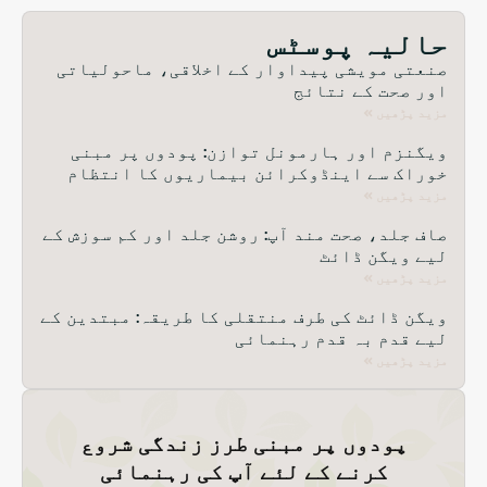
حالیہ پوسٹس
صنعتی مویشی پیداوار کے اخلاقی، ماحولیاتی
اور صحت کے نتائج
مزید پڑھیں »
ویگنزم اور ہارمونل توازن: پودوں پر مبنی
خوراک سے اینڈوکرائن بیماریوں کا انتظام
مزید پڑھیں »
صاف جلد، صحت مند آپ: روشن جلد اور کم سوزش کے
لیے ویگن ڈائٹ
مزید پڑھیں »
ویگن ڈائٹ کی طرف منتقلی کا طریقہ: مبتدین کے
لیے قدم بہ قدم رہنمائی
مزید پڑھیں »
پودوں پر مبنی طرز زندگی شروع
کرنے کے لئے آپ کی رہنمائی