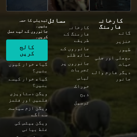
کارخانہ
مسائل
تبدیلی کا حصہ
فارمنگ
بنیں۔
کارخانہ
جانوروں کے لیے عمل
گائے
فارمنگ کے
کریں۔
طریقے
خنزیر
کالج
جانوروں کے
طیور
کریں
ساتھ ظلم
مچھلی اور جلی
جانوروں پر
حیات
گیاھ خوار کیوں
تجربات
بنیں؟
دیگر فارم والے
لباس
جانور
گیاھ خوار کیسے
بنیں؟
خوراک
ویگن دستاویزی
ذبح
فلمیں اور فلمز
ترسیل
ویگن ازم سیاست
سے آگے
ویگن مِیٹس کی
غلط بیانی