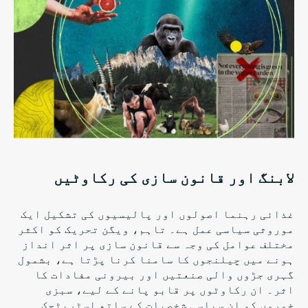
لابنگ اور قانون سازی کی رکاوٹیں
غذائی رہنما اصولوں اور پالیسیوں کی تشکیل ایک
موروثی سیاسی عمل ہے۔ تاہم، ویگن تحریک کو اکثر
مختلف عوامل کی وجہ سے قانون سازی پر اثر انداز
ہونے میں چیلنجوں کا سامنا کرنا پڑتا ہے، بشمول
گہری جڑوں والی صنعتیں اور بیرونی مفادات کا
اثر۔ ان رکاوٹوں پر قابو پانے کے لیے، سبزی
خوروں کو ان سیاسی شخصیات کے ساتھ اسٹریٹجک