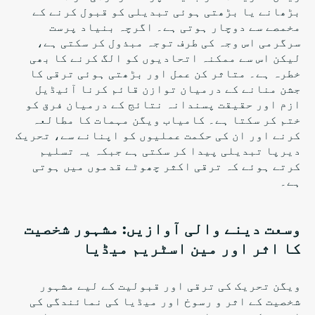
بڑھانے یا بڑھتی ہوئی تبدیلی کو قبول کرنے کے
مخمصے سے دوچار ہوتی ہے۔ اگرچہ بنیاد پرست
سرگرمی اس وجہ کی طرف توجہ مبذول کر سکتی ہے،
لیکن اس سے ممکنہ اتحادیوں کو الگ کرنے کا بھی
خطرہ ہے۔ متاثر کن عمل اور بڑھتی ہوئی ترقی کا
جشن منانے کے درمیان توازن قائم کرنا آئیڈیل
ازم اور حقیقت پسندانہ نتائج کے درمیان فرق کو
ختم کر سکتا ہے۔ کامیاب ویگن مہمات کا مطالعہ
کرنے اور ان کی حکمت عملیوں کو اپنانے سے، تحریک
دیرپا تبدیلی پیدا کر سکتی ہے جبکہ یہ تسلیم
کرتے ہوئے کہ ترقی اکثر چھوٹے قدموں میں ہوتی
ہے۔
وسعت دینے والی آوازیں: مشہور شخصیت
کا اثر اور مین اسٹریم میڈیا
ویگن تحریک کی ترقی اور قبولیت کے لیے مشہور
شخصیت کے اثر و رسوخ اور میڈیا کی نمائندگی کی