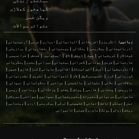
مستحکم زندگی
گیاھخور کھلاڑی
ویگن حسن
متواتر سوالات
زبانیں:
انگریزی
|
افریکانز
|
البانیائی
|
امہاری
|
عربی
|
آرمینیائی
|
آذربائیجانی
|
بیلاروسی
|
بنگالی
|
بوسنیائی
|
بلغاریائی
|
برازیلی
|
کیٹالان
|
کروشیائی
|
چیک
|
ڈینش
|
ڈچ
|
ایسٹونین
|
فننش
|
فرانسیسی
|
جارجیائی
|
جرمن
|
یونانی
|
گجراتی
|
ہیٹیائی
|
عبرانی
|
ہندی
|
ہنگریائی
|
انڈونیشیائی
|
آئرش
|
آئس لینڈک
|
اطالوی
|
جاپانی
|
کنڑ
|
قازق
|
خمیر
|
کوریائی
|
کرد
|
لکسیمبرگیش
|
لاؤ
|
لتھوانیائی
|
لٹوین
|
مقدونیائی
|
مالاگاسی
|
ملائی
|
ملیالم
|
مالٹیسی
|
مراٹھی
|
منگولیائی
|
نیپالی
|
نارویجن
|
پنجابی
|
فارسی
|
پولش
|
پشتو
|
پرتگالی
|
رومانوی
|
روسی
|
ساموائی
|
سربیائی
|
سلوواک
|
سلووینیائی
|
ہسپانوی
|
سواحلی
|
سویڈش
|
تمل
|
تیلگو
|
تاجک
|
تھائی
|
فلپینی
|
ترکی
|
یوکرینی
|
اردو
|
ویتنامی
|
ویلش
|
زولو
|
ہونگ
|
ماؤری
|
چینی
|
تائیوانی