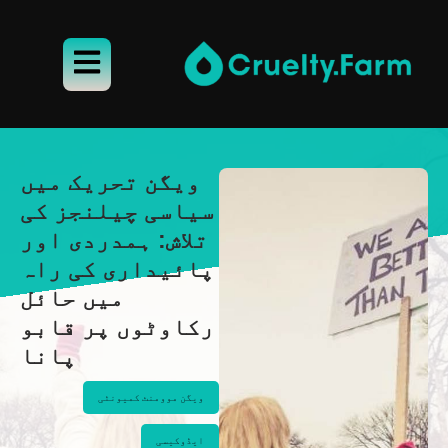
ویگن تحریک میں
سیاسی چیلنجز کی
تلاش: ہمدردی اور
پائیداری کی راہ
میں حائل
رکاوٹوں پر قابو
پانا
ویگن موومنٹ کمیونٹی
ایڈوکیسی