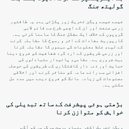
گولیتھ جنگ
جیسے جیسے ویگن تحریک زور پکڑتی ہے، یہ طاقتور
زرعی صنعت اور ان کے اچھی طرح سے قائم لابی
گروپوں کے خلاف ایک مشکل جنگ کا سامنا کرتی ہے۔
کارپوریٹ مفادات کے اثر و رسوخ کا مقابلہ کرنے
کے لیے، غلط معلومات کی مہموں کا مقابلہ کرنا
اور زرعی طریقوں کے ارد گرد شفافیت کو فروغ دینا
بہت ضروری ہے۔ مقامی، پائیدار متبادلوں کی
حمایت اور ذمہ دار کاشتکاری کے طریقوں کی حوصلہ
افزائی سے رائے عامہ کو متاثر کرنے اور اخلاقی
مصنوعات کی زیادہ مانگ کو فروغ دینے میں مدد مل
سکتی ہے۔
بڑھتی ہوئی پیشرفت کے ساتھ تبدیلی کی
خواہش کو متوازن کرنا
ویگن تحریک اکثر بنیاد پرست سرگرمی کو آگے