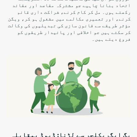
اتحاد بنانا چاہیے جو مشترکہ مقاصد اور عقائد
رکھتے ہوں۔ مل کر کام کرنے، شراکت داری قائم
کرنے، اور تعمیری مکالمے میں مشغول ہو کر، ویگن
مؤثر طریقے سے قانون سازی کی تبدیلیوں کی وکالت
کر سکتے ہیں جو اخلاقی اور پائیدار طریقوں کو
فروغ دیتے ہیں۔
بگ ایگریکلچر سے لڑنا: ڈیوڈ بمقابلہ