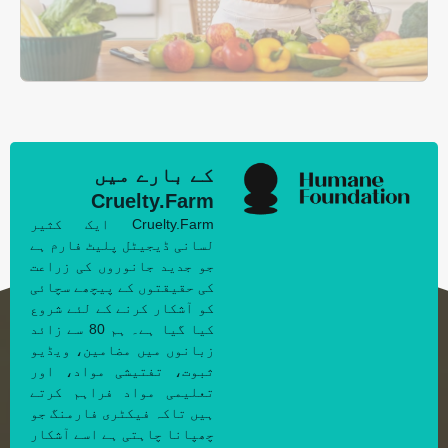
کے بارے میں
Cruelty.Farm
Cruelty.Farm ایک کثیر
لسانی ڈیجیٹل پلیٹ فارم ہے
جو جدید جانوروں کی زراعت
کی حقیقتوں کے پیچھے سچائی
کو آشکار کرنے کے لئے شروع
کیا گیا ہے۔ ہم 80 سے زائد
زبانوں میں مضامین، ویڈیو
ثبوت، تفتیشی مواد، اور
تعلیمی مواد فراہم کرتے
ہیں تاکہ فیکٹری فارمنگ جو
چھپانا چاہتی ہے اسے آشکار