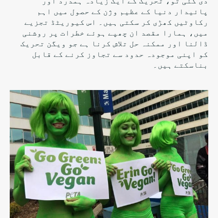
دی گئی تو، تحریک کے ایک زیادہ ہمدرد اور
پائیدار دنیا کے عظیم وژن کے حصول میں
اہم
رکاوٹیں کھڑی کر
سکتی ہیں۔ اس کیوریٹڈ تجزیے
میں، ہمارا مقصد ان چھپے ہوئے خطرات پر روشنی
ڈالنا اور ممکنہ حل تلاش کرنا ہے جو ویگن تحریک
کو اپنی موجودہ حدود سے تجاوز کرنے کے قابل
بناسکتے ہیں۔