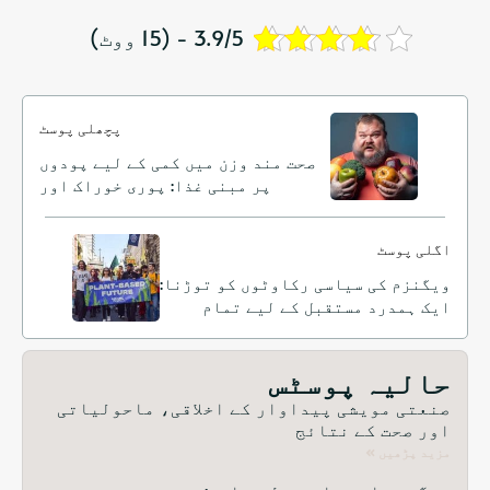
3.9/5 - (15 ووٹ)
پچھلی پوسٹ
صحت مند وزن میں کمی کے لیے پودوں
پر مبنی غذا: پوری خوراک اور
پائیدار کھانے کے فوائد کو کھولنا
اگلی پوسٹ
ویگنزم کی سیاسی رکاوٹوں کو توڑنا:
ایک ہمدرد مستقبل کے لیے تمام
نظریات کو متحد کرنا
حالیہ پوسٹس
صنعتی مویشی پیداوار کے اخلاقی، ماحولیاتی
اور صحت کے نتائج
مزید پڑھیں »
ویگنزم اور ہارمونل توازن: پودوں پر مبنی