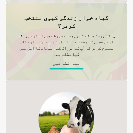
گیاه خوار زندگی کیوں منتخب
کریں؟
پلانٹ بیسڈ جانے کے پیچھے مضبوط وجوہات کو دریافت
کریں — بہتر صحت سے لے کر ایک مہربان سیارے تک۔
معلوم کریں کہ آپ کے خوراک کے انتخاب کا اصل میں
کیا مطلب ہے۔
پتہ لگائیں