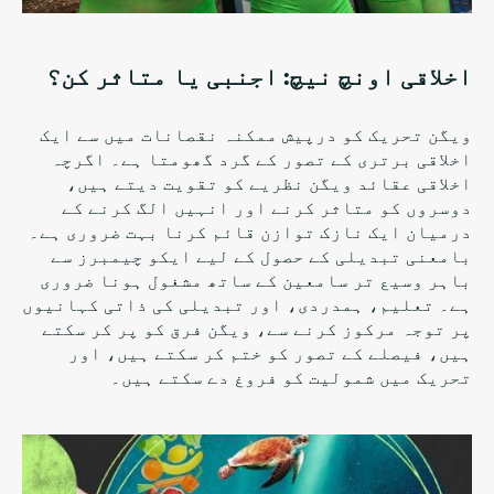
اخلاقی اونچ نیچ: اجنبی یا متاثر کن؟
ویگن تحریک کو درپیش ممکنہ نقصانات میں سے ایک
اخلاقی برتری کے تصور کے گرد گھومتا ہے۔ اگرچہ
اخلاقی عقائد ویگن نظریے کو تقویت دیتے ہیں،
دوسروں کو متاثر کرنے اور انہیں الگ کرنے کے
درمیان ایک نازک توازن قائم کرنا بہت ضروری ہے۔
بامعنی تبدیلی کے حصول کے لیے ایکو چیمبرز سے
باہر وسیع تر سامعین کے ساتھ مشغول ہونا ضروری
ہے۔ تعلیم، ہمدردی، اور تبدیلی کی ذاتی کہانیوں
پر توجہ مرکوز کرنے سے، ویگن فرق کو پر کر سکتے
ہیں، فیصلے کے تصور کو ختم کر سکتے ہیں، اور
تحریک میں شمولیت کو فروغ دے سکتے ہیں۔