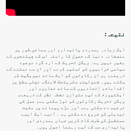
نتیجہ:
ایک زیادہ ہمدرد، پائیدار، اور سماجی طور پر
منصفانہ دنیا کے حصول کا راستہ اس کے چیلنجوں کے
بغیر نہیں ہے۔ ویگن تحریک کے ارد گرد موجود
سیاسی خرابیوں کو تسلیم کرنے اور ان سے نمٹنے کے
ذریعے، ہم ان رکاوٹوں کو ایک ساتھ نیویگیٹ کر
سکتے ہیں۔ شمولیت، سٹریٹجک لابنگ، نچلی سطح پر
اقدامات، اتحادیوں کے ساتھ تعاون، اور
ایکٹیوزم کے لیے متوازن نقطہ نظر کے ذریعے،
ویگن تحریک رکاوٹوں کو توڑ سکتی ہے، عمل کی
ترغیب دے سکتی ہے، اور بڑے پیمانے پر
مثبت
تبدیلی کو فروغ دے سکتی ہے
۔ آئیے ایک ایسے
مستقبل کی طرف کام کریں جہاں ہمدردی اور
پائیداری سب کے لیے رہنما اصول ہوں۔