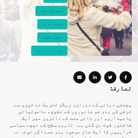
کمیونٹی ایکشن
ثقافتی تناظر
اخلاقی تحفظات
حکومت اور پالیسی
تعارف:
پچھلی دہائی کے دوران، ویگن تحریک نے تیزی سے
ترقی کی ہے، جو جانوروں کے حقوق، ماحولیاتی
پائیداری، اور ذاتی صحت کے دائروں میں ایک
طاقتور قوت بن گئی ہے۔ تاہم، سطح کے نیچے سیاسی
خرابیوں کا ایک جال موجود ہے، جسے اگر توجہ نہ