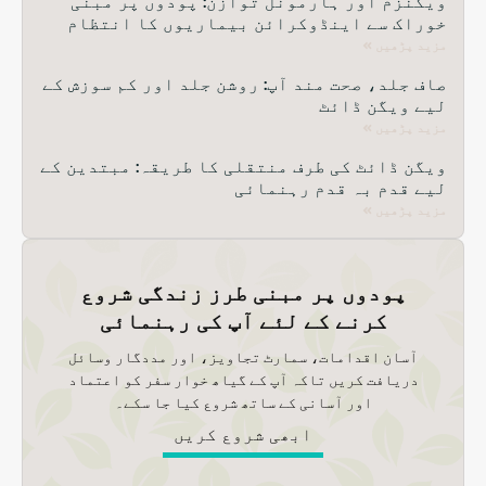
خوراک سے اینڈوکرائن بیماریوں کا انتظام
مزید پڑھیں »
صاف جلد، صحت مند آپ: روشن جلد اور کم سوزش کے
لیے ویگن ڈائٹ
مزید پڑھیں »
ویگن ڈائٹ کی طرف منتقلی کا طریقہ: مبتدین کے
لیے قدم بہ قدم رہنمائی
مزید پڑھیں »
پودوں پر مبنی طرز زندگی شروع
کرنے کے لئے آپ کی رہنمائی
آسان اقدامات، سمارٹ تجاویز، اور مددگار وسائل
دریافت کریں تاکہ آپ کے گیاھ خوار سفر کو اعتماد
اور آسانی کے ساتھ شروع کیا جا سکے۔
ابھی شروع کریں