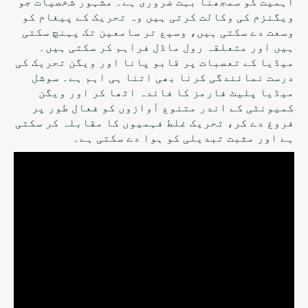
اہمیت کو سمجھنا بہت ضروری ہے۔ مشہور شخصیات جو
ویگنزم کی وکالت کرتی ہیں وہ تحریک کے پیغام کو
وسعت دے سکتی ہیں، وسیع تر سامعین تک پہنچ سکتی
ہیں اور متعلقہ رول ماڈل فراہم کر سکتی ہیں۔
میڈیا کے تعصبات پر قابو پانا اور ویگن تحریک کی
درست نمائندگی کرنا بھی اتنا ہی اہم ہے۔ سوشل
میڈیا پلیٹ فارمز کا فائدہ اٹھا کر اور ویگن
کمیونٹی کے اندر متنوع آوازوں کو فعال طور پر
فروغ دے کر، تحریک غلط فہمیوں کا مقابلہ کر سکتی
ہے اور مثبت تبدیلی کو ہوا دے سکتی ہے۔