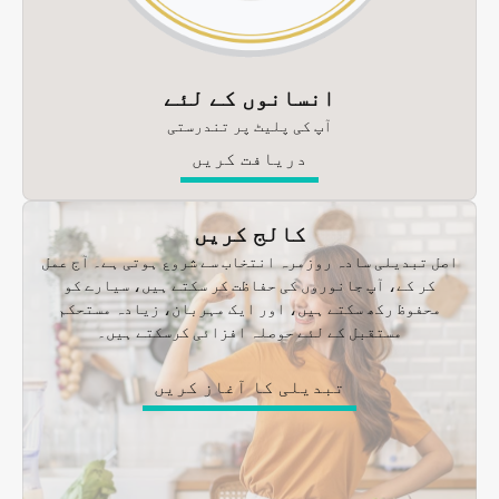
انسانوں کے لئے
آپ کی پلیٹ پر تندرستی
دریافت کریں
کالج کریں
اصل تبدیلی سادہ روزمرہ انتخاب سے شروع ہوتی ہے۔ آج عمل
کر کے، آپ جانوروں کی حفاظت کر سکتے ہیں، سیارے کو
محفوظ رکھ سکتے ہیں، اور ایک مہربان، زیادہ مستحکم
مستقبل کے لئے حوصلہ افزائی کرسکتے ہیں۔
تبدیلی کا آغاز کریں