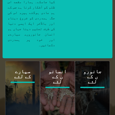
کیا جاسکے۔ ہمارا مقصد اس
ظلم کو آشکار کرنا ہے جس کے
ہم عادی ہوگئے ہیں، اس کی
جگہ ہمدردی کو فروغ دینا،
اور بالآخر ایک ایسی دنیا
کی طرف تعلیم دینا جہاں ہم
انسان جانوروں، سیارے،
اور خود پر ہمدردی
دکھائیں۔
جانورو
انسانو
سیارے
ں کے
ں کے
کے لئے
لئے
لئے