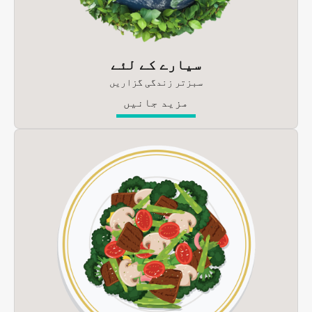
سیارے کے لئے
سبزتر زندگی گزاریں
مزید جانیں