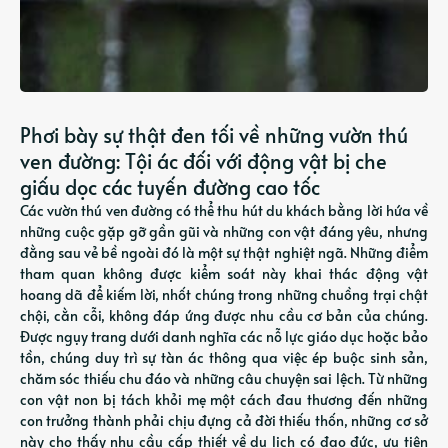
Phơi bày sự thật đen tối về những vườn thú
ven đường: Tội ác đối với động vật bị che
giấu dọc các tuyến đường cao tốc
Các vườn thú ven đường có thể thu hút du khách bằng lời hứa về
những cuộc gặp gỡ gần gũi và những con vật đáng yêu, nhưng
đằng sau vẻ bề ngoài đó là một sự thật nghiệt ngã. Những điểm
tham quan không được kiểm soát này khai thác động vật
hoang dã để kiếm lời, nhốt chúng trong những chuồng trại chật
chội, cằn cỗi, không đáp ứng được nhu cầu cơ bản của chúng.
Được ngụy trang dưới danh nghĩa các nỗ lực giáo dục hoặc bảo
tồn, chúng duy trì sự tàn ác thông qua việc ép buộc sinh sản,
chăm sóc thiếu chu đáo và những câu chuyện sai lệch. Từ những
con vật non bị tách khỏi mẹ một cách đau thương đến những
con trưởng thành phải chịu đựng cả đời thiếu thốn, những cơ sở
này cho thấy nhu cầu cấp thiết về du lịch có đạo đức, ưu tiên