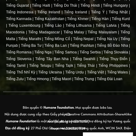
Tiếng Gujarat
|
Tiếng Haiti
|
Tiếng Do Thái
|
Tiếng Hindi
|
Tiếng Hungary
|
Tiếng Indonesia
|
Tiếng Ireland
|
Tiếng Iceland
|
Tiếng Ý
|
Tiếng Nhật
|
Tiếng Kannada
|
Tiếng Kazakhstan
|
Tiếng Khmer
|
Tiếng Hàn
|
Tiếng Kurd
|
Tiếng Luxembourg
|
Tiếng Lào
|
Tiếng Lithuania
|
Tiếng Latvia
|
Tiếng
Macedonia
|
Tiếng Madagascar
|
Tiếng Malay
|
Tiếng Malayalam
|
Tiếng
Malta
|
Tiếng Marathi
|
Tiếng Mông Cổ
|
Tiếng Nepal
|
Tiếng Na Uy
|
Tiếng
Punjab
|
Tiếng Ba Tư
|
Tiếng Ba Lan
|
Tiếng Pashtun
|
Tiếng Bồ Đào Nha
|
Tiếng Romania
|
Tiếng Nga
|
Tiếng Samoa
|
Tiếng Serbia
|
Tiếng Slovakia
|
Tiếng Slovenia
|
Tiếng Tây Ban Nha
|
Tiếng Swahili
|
Tiếng Thụy Điển
|
Tiếng Tamil
|
Tiếng Telugu
|
Tiếng Tajik
|
Tiếng Thái
|
Tiếng Philippines
|
Tiếng Thổ Nhĩ Kỳ
|
Tiếng Ukraina
|
Tiếng Urdu
|
Tiếng Việt
|
Tiếng Wales
|
Tiếng Zulu
|
Tiếng Hmong
|
Tiếng Maori
|
Tiếng Trung
|
Tiếng Đài Loan
Bản quyền ©
Humane Foundation.
Mọi quyền được bảo lưu.
Nội dung được cung cấp theo Giấy phép Creative Commons Attribution-ShareAlike 4.0.
Humane Foundation
là một tổ chức phi lợi nhuận tự tài trợ đăng ký tại Vương quốc Anh (Số đăng ký 15077857)
Địa chỉ đăng ký
: 27 Phố Old Gloucester, London, Vương quốc Anh, WC1N 3AX. Điện thoại: +443303219009