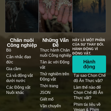
Chăn nuôi
Những Vấn
HÃY LÀ MỘT PHẦN
Công nghiệp
Đề
CỦA SỰ THAY ĐỔI.
HÀNH ĐỘNG VÌ
Bò
Thực hành Chăn
ĐỘNG VẬT.
nuôi Công nghiệp
Cân nhắc đạo
Hành
đức
Tàn ác với Động
động
vật
Gia cầm
Thử nghiệm trên
Cá và động vật
Tại sao Chọn Chế
Động vật
dưới nước
độ Ăn Thực vật?
Thời trang
Các Động vật
Làm thế nào để
Nuôi khác
JSON
Chọn Chế độ Ăn
Thực vật?
Giết mổ
Phim tài liệu về
Vận chuyển
Vegan & Phim