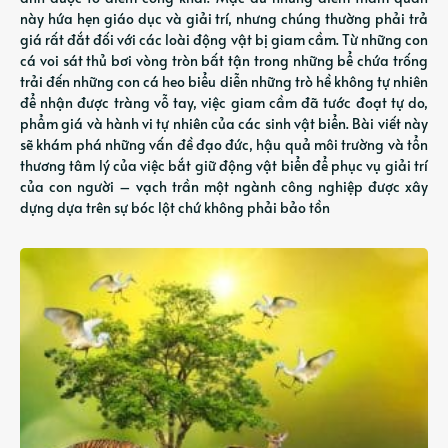
này hứa hẹn giáo dục và giải trí, nhưng chúng thường phải trả
giá rất đắt đối với các loài động vật bị giam cầm. Từ những con
cá voi sát thủ bơi vòng tròn bất tận trong những bể chứa trống
trải đến những con cá heo biểu diễn những trò hề không tự nhiên
để nhận được tràng vỗ tay, việc giam cầm đã tước đoạt tự do,
phẩm giá và hành vi tự nhiên của các sinh vật biển. Bài viết này
sẽ khám phá những vấn đề đạo đức, hậu quả môi trường và tổn
thương tâm lý của việc bắt giữ động vật biển để phục vụ giải trí
của con người – vạch trần một ngành công nghiệp được xây
dựng dựa trên sự bóc lột chứ không phải bảo tồn