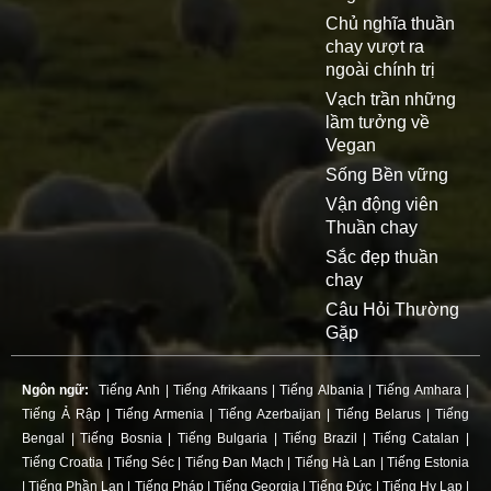
Chủ nghĩa thuần
chay vượt ra
ngoài chính trị
Vạch trần những
lầm tưởng về
Vegan
Sống Bền vững
Vận động viên
Thuần chay
Sắc đẹp thuần
chay
Câu Hỏi Thường
Gặp
Ngôn ngữ:
Tiếng Anh
|
Tiếng Afrikaans
|
Tiếng Albania
|
Tiếng Amhara
|
Tiếng Ả Rập
|
Tiếng Armenia
|
Tiếng Azerbaijan
|
Tiếng Belarus
|
Tiếng
Bengal
|
Tiếng Bosnia
|
Tiếng Bulgaria
|
Tiếng Brazil
|
Tiếng Catalan
|
Tiếng Croatia
|
Tiếng Séc
|
Tiếng Đan Mạch
|
Tiếng Hà Lan
|
Tiếng Estonia
|
Tiếng Phần Lan
|
Tiếng Pháp
|
Tiếng Georgia
|
Tiếng Đức
|
Tiếng Hy Lạp
|