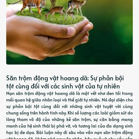
Săn trộm động vật hoang dã: Sự phản bội
tột cùng đối với các sinh vật của tự nhiên
Nạn săn trộm động vật hoang dã là một vết nhơ đen tối trong
mối quan hệ giữa nhân loại và thế giới tự nhiên. Nó đại diện cho
sự phản bội tột cùng đối với những sinh vật tuyệt vời cùng
chung sống trên hành tinh này. Khi số lượng các loài giảm sút do
lòng tham vô độ của những kẻ săn trộm, sự cân bằng mong
manh của hệ sinh thái bị phá vỡ, và tương lai của đa dạng sinh
học bị đe dọa. Bài luận này đi sâu vào vấn nạn săn trộm động
vật hoang dã, khám phá nguyên nhân, hậu quả và nhu cầu cấp