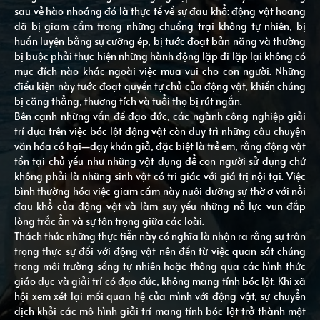
sau vẻ hào nhoáng đó là thực tế về sự đau khổ: động vật hoang
dã bị giam cầm trong những chuồng trại không tự nhiên, bị
huấn luyện bằng sự cưỡng ép, bị tước đoạt bản năng và thường
bị buộc phải thực hiện những hành động lặp đi lặp lại không có
mục đích nào khác ngoài việc mua vui cho con người. Những
điều kiện này tước đoạt quyền tự chủ của động vật, khiến chúng
bị căng thẳng, thương tích và tuổi thọ bị rút ngắn.
Bên cạnh những vấn đề đạo đức, các ngành công nghiệp giải
trí dựa trên việc bóc lột động vật còn duy trì những câu chuyện
văn hóa có hại—dạy khán giả, đặc biệt là trẻ em, rằng động vật
tồn tại chủ yếu như những vật dụng để con người sử dụng chứ
không phải là những sinh vật có tri giác với giá trị nội tại. Việc
bình thường hóa việc giam cầm này nuôi dưỡng sự thờ ơ với nỗi
đau khổ của động vật và làm suy yếu những nỗ lực vun đắp
lòng trắc ẩn và sự tôn trọng giữa các loài.
Thách thức những thực tiễn này có nghĩa là nhận ra rằng sự trân
trọng thực sự đối với động vật nên đến từ việc quan sát chúng
trong môi trường sống tự nhiên hoặc thông qua các hình thức
giáo dục và giải trí có đạo đức, không mang tính bóc lột. Khi xã
hội xem xét lại mối quan hệ của mình với động vật, sự chuyển
dịch khỏi các mô hình giải trí mang tính bóc lột trở thành một