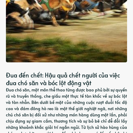
Đua đến chết: Hậu quả chết người của việc
đua chó săn và bóc lột động vật
Đua chó săn, một môn thể thao từng được bao phủ bởi sự quyến
rũ và truyền thống, che giấu một thực tế tàn khốc về sự bóc lột
và tàn nhẫn. Bên dưới bề mặt của những cuộc rượt đuổi tốc độ
cao và đám đông hò reo là một thế giới nghiệt ngã, nơi những
chú chó săn bị đối xử như những món hàng dùng một lần, phải
chịu đựng sự giam cầm, thương tích và sự bỏ bê chỉ để đổi lấy
những khoảnh khắc giải trí ngắn ngủi. Từ lịch sử hào hùng của