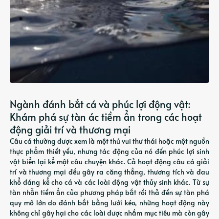
Ngành đánh bắt cá và phúc lợi động vật:
Khám phá sự tàn ác tiềm ẩn trong các hoạt
động giải trí và thương mại
Câu cá thường được xem là một thú vui thư thái hoặc một nguồn
thực phẩm thiết yếu, nhưng tác động của nó đến phúc lợi sinh
vật biển lại kể một câu chuyện khác. Cả hoạt động câu cá giải
trí và thương mại đều gây ra căng thẳng, thương tích và đau
khổ đáng kể cho cá và các loài động vật thủy sinh khác. Từ sự
tàn nhẫn tiềm ẩn của phương pháp bắt rồi thả đến sự tàn phá
quy mô lớn do đánh bắt bằng lưới kéo, những hoạt động này
không chỉ gây hại cho các loài được nhắm mục tiêu mà còn gây