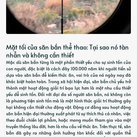
Mặt tối của săn bắn thể thao: Tại sao nó tàn
nhẫn và không cần thiết
Mặc dù săn bắn từng là một phần thiết yếu cho sự sinh tồn của
con người, đặc biệt là cách đây 100.000 năm khi người tiền sử
dựa vào săn bắn để kiếm thức ăn, vai trò của nó ngày nay đã
khác biệt hoàn toàn. Trong xã hội hiện đại, săn bắn chủ yếu trở
thành một hoạt động giải trí bạo lực hơn là một nhu cầu thiết
yếu để sinh tồn. Đối với đại đa số người săn bắn, nó không còn
là phương tiện sinh tồn mà là một hình thức giải trí thường gây
hại không cần thiết cho động vật. Động cơ đằng sau hoạt động
săn bắn hiện đại thường xuất phát từ sự thích thú cá nhân, việc
theo đuổi chiến lợi phẩm, hoặc mong muốn tham gia vào một
truyền thống lâu đời, hơn là nhu cầu về thức ăn. Trên thực tế, săn
bắn đã gây ra những ảnh hưởng tàn khốc đối với quần thể