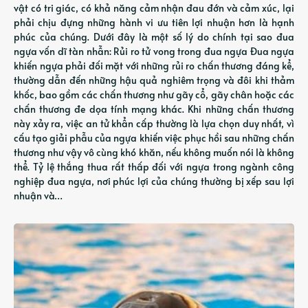
vật có tri giác, có khả năng cảm nhận đau đớn và cảm xúc, lại
phải chịu đựng những hành vi ưu tiên lợi nhuận hơn là hạnh
phúc của chúng. Dưới đây là một số lý do chính tại sao đua
ngựa vốn dĩ tàn nhẫn: Rủi ro tử vong trong đua ngựa Đua ngựa
khiến ngựa phải đối mặt với những rủi ro chấn thương đáng kể,
thường dẫn đến những hậu quả nghiêm trọng và đôi khi thảm
khốc, bao gồm các chấn thương như gãy cổ, gãy chân hoặc các
chấn thương đe dọa tính mạng khác. Khi những chấn thương
này xảy ra, việc an tử khẩn cấp thường là lựa chọn duy nhất, vì
cấu tạo giải phẫu của ngựa khiến việc phục hồi sau những chấn
thương như vậy vô cùng khó khăn, nếu không muốn nói là không
thể. Tỷ lệ thắng thua rất thấp đối với ngựa trong ngành công
nghiệp đua ngựa, nơi phúc lợi của chúng thường bị xếp sau lợi
nhuận và…