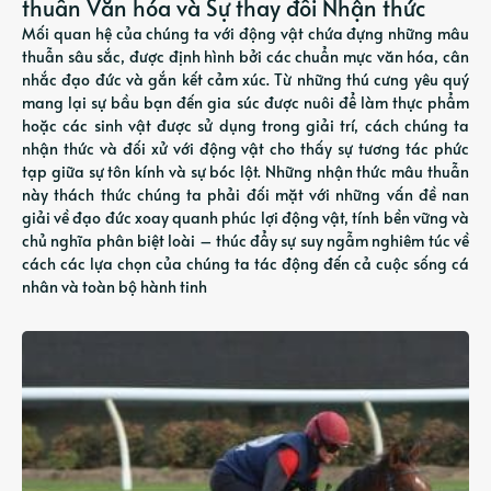
thuẫn Văn hóa và Sự thay đổi Nhận thức
Mối quan hệ của chúng ta với động vật chứa đựng những mâu
thuẫn sâu sắc, được định hình bởi các chuẩn mực văn hóa, cân
nhắc đạo đức và gắn kết cảm xúc. Từ những thú cưng yêu quý
mang lại sự bầu bạn đến gia súc được nuôi để làm thực phẩm
hoặc các sinh vật được sử dụng trong giải trí, cách chúng ta
nhận thức và đối xử với động vật cho thấy sự tương tác phức
tạp giữa sự tôn kính và sự bóc lột. Những nhận thức mâu thuẫn
này thách thức chúng ta phải đối mặt với những vấn đề nan
giải về đạo đức xoay quanh phúc lợi động vật, tính bền vững và
chủ nghĩa phân biệt loài – thúc đẩy sự suy ngẫm nghiêm túc về
cách các lựa chọn của chúng ta tác động đến cả cuộc sống cá
nhân và toàn bộ hành tinh