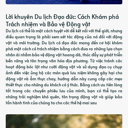
Lời khuyên Du lịch Đạo đức: Cách Khám phá
Trách nhiệm và Bảo vệ Động vật
Du lịch có thể là một cách tuyệt vời để kết nối với thế giới, nhưng
điều quan trọng là phải xem xét tác động của nó đối với động
vật và môi trường. Du lịch có đạo đức mang đến cơ hội khám
phá một cách có trách nhiệm bằng cách đưa ra những lựa chọn
nhân ái nhằm bảo vệ động vật hoang dã, thúc đẩy sự phát triển
bền vững và tôn trọng văn hóa địa phương. Từ việc tránh các
hoạt động bóc lột như cưỡi động vật và sử dụng đạo cụ chụp
ảnh đến việc ủng hộ các món quà lưu niệm không gây hại cho
động vật và ẩm thực chay, hướng dẫn này cung cấp các mẹo
thiết thực cho những du khách có ý thức. Bằng cách ưu tiên lòng
tốt trong các chuyến phiêu lưu của mình, bạn có thể tạo ra
những trải nghiệm khó quên, tôn trọng động vật và giúp bảo
tồn hành tinh của chúng ta cho các thế hệ mai sau