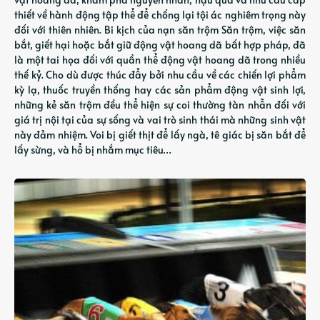
thiết về hành động tập thể để chống lại tội ác nghiêm trọng này
đối với thiên nhiên. Bi kịch của nạn săn trộm Săn trộm, việc săn
bắt, giết hại hoặc bắt giữ động vật hoang dã bất hợp pháp, đã
là một tai họa đối với quần thể động vật hoang dã trong nhiều
thế kỷ. Cho dù được thúc đẩy bởi nhu cầu về các chiến lợi phẩm
kỳ lạ, thuốc truyền thống hay các sản phẩm động vật sinh lợi,
những kẻ săn trộm đều thể hiện sự coi thường tàn nhẫn đối với
giá trị nội tại của sự sống và vai trò sinh thái mà những sinh vật
này đảm nhiệm. Voi bị giết thịt để lấy ngà, tê giác bị săn bắt để
lấy sừng, và hổ bị nhắm mục tiêu…