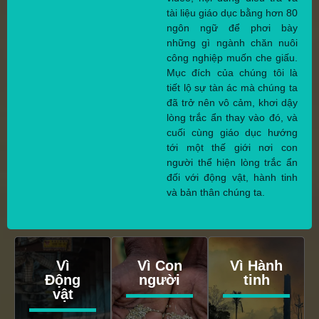
tài liệu giáo dục bằng hơn 80
ngôn ngữ để phơi bày
những gì ngành chăn nuôi
công nghiệp muốn che giấu.
Mục đích của chúng tôi là
tiết lộ sự tàn ác mà chúng ta
đã trở nên vô cảm, khơi dậy
lòng trắc ẩn thay vào đó, và
cuối cùng giáo dục hướng
tới một thế giới nơi con
người thể hiện lòng trắc ẩn
đối với động vật, hành tinh
và bản thân chúng ta.
Vì
Vì Con
Vì Hành
Động
người
tinh
vật